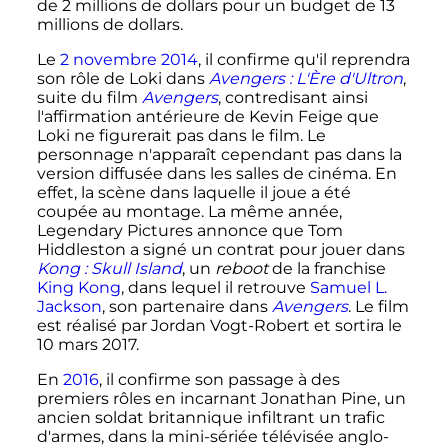
de 2 millions de dollars pour un budget de 13
millions de dollars.
Le
2
novembre
2014
, il confirme qu'il reprendra
son rôle de Loki dans
Avengers
: L'Ère d'Ultron
,
suite du film
Avengers
, contredisant ainsi
l'affirmation antérieure de Kevin Feige que
Loki ne figurerait pas dans le film. Le
personnage n'apparaît cependant pas dans la
version diffusée dans les salles de cinéma. En
effet, la scène dans laquelle il joue a été
coupée au montage. La même année,
Legendary Pictures annonce que Tom
Hiddleston a signé un contrat pour jouer dans
Kong
: Skull Island
, un
reboot
de la franchise
King Kong
, dans lequel il retrouve
Samuel L.
Jackson
, son partenaire dans
Avengers
. Le film
est réalisé par Jordan Vogt-Robert et sortira le
10 mars 2017
.
En
2016
, il confirme son passage à des
premiers rôles en incarnant Jonathan Pine, un
ancien soldat britannique infiltrant un trafic
d'armes, dans la mini-sériée télévisée anglo-