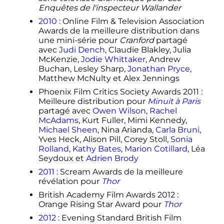
Enquêtes de l'inspecteur Wallander
2010
: Online Film & Television Association
Awards de la meilleure distribution dans
une mini-série pour
Cranford
partagé
avec
Judi Dench
, Claudie Blakley, Julia
McKenzie,
Jodie Whittaker
, Andrew
Buchan, Lesley Sharp,
Jonathan Pryce
,
Matthew McNulty et Alex Jennings
Phoenix Film Critics Society Awards 2011
:
Meilleure distribution pour
Minuit à Paris
partagé avec
Owen Wilson
,
Rachel
McAdams
, Kurt Fuller, Mimi Kennedy,
Michael Sheen
, Nina Arianda,
Carla Bruni
,
Yves Heck, Alison Pill, Corey Stoll,
Sonia
Rolland
,
Kathy Bates
,
Marion Cotillard
, Léa
Seydoux et
Adrien Brody
2011
: Scream Awards de la meilleure
révélation pour
Thor
British Academy Film Awards 2012
:
Orange Rising Star Award pour
Thor
2012
: Evening Standard British Film