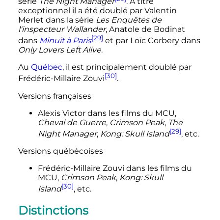
série
The Night Manager
. À titre
exceptionnel il a été doublé par Valentin
Merlet dans la série
Les Enquêtes de
l'inspecteur Wallander
, Anatole de Bodinat
[29]
dans
Minuit à Paris
et par Loïc Corbery dans
Only Lovers Left Alive
.
Au
Québec
, il est principalement doublé par
[30]
Frédéric-Millaire Zouvi
.
Versions françaises
Alexis Victor dans les films du MCU,
Cheval de Guerre
,
Crimson Peak
,
The
[29]
Night Manager
,
Kong: Skull Island
,
etc.
Versions québécoises
Frédéric-Millaire Zouvi dans les films du
MCU,
Crimson Peak
,
Kong: Skull
[30]
Island
,
etc.
Distinctions