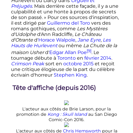
Hurlevent
ou Darcy dans
Orgueil et
Préjugés
. Mais derrière cette façade, il y a une
culpabilité et une honte à propos de secrets
de son passé.
» Pour ces sources d'inspiration,
il est dirigé par
Guillermo del Toro
vers des
romans gothiques, comme
Les Mystères
d'Udolphe
d'Ann Radcliffe,
Le Château
d'Otrante
d'
Horace Walpole
,
Jane Eyre
,
Les
Hauts de Hurlevent
ou même
La Chute de la
[9]
maison Usher
d'
Edgar Allan Poe
. Le
tournage débute à
Toronto
en
février 2014
.
Crimson Peak
sort en
octobre 2015
et reçoit
une critique élogieuse de la part du célèbre
écrivain d'horreur
Stephen King
.
Tête d'affiche (depuis 2016)
L'acteur aux côtés de Brie Larson, pour la
promotion de
Kong
: Skull Island
au San Diego
Comic-Con 2016.
L'acteur aux côtés de
Chris Hemsworth
pour la