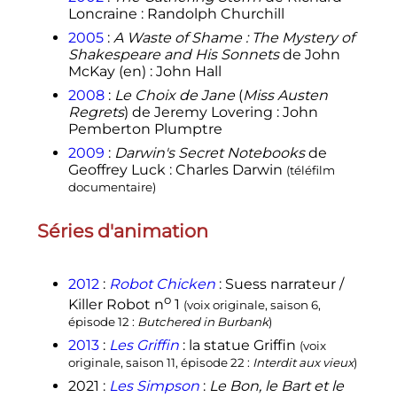
Loncraine
: Randolph Churchill
2005
:
A Waste of Shame
: The Mystery of
Shakespeare and His Sonnets
de John
McKay
(en)
: John Hall
2008
:
Le Choix de Jane
(
Miss Austen
Regrets
) de Jeremy Lovering
: John
Pemberton Plumptre
2009
:
Darwin's Secret Notebooks
de
Geoffrey Luck
: Charles Darwin
(téléfilm
documentaire)
Séries d'animation
2012
:
Robot Chicken
: Suess narrateur /
o
Killer Robot
n
1
(voix originale, saison 6,
épisode 12
:
Butchered in Burbank
)
2013
:
Les Griffin
: la statue Griffin
(voix
originale, saison 11, épisode 22
:
Interdit aux vieux
)
2021
:
Les Simpson
:
Le Bon, le Bart et le