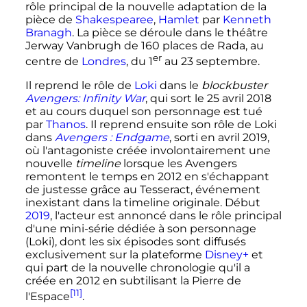
rôle principal de la nouvelle adaptation de la
pièce de
Shakespearee
,
Hamlet
par
Kenneth
Branagh
. La pièce se déroule dans le théâtre
Jerway Vanbrugh de 160 places de Rada, au
er
centre de
Londres
, du
1
au
23 septembre
.
Il reprend le rôle de
Loki
dans le
blockbuster
Avengers: Infinity War
, qui sort le
25 avril 2018
et au cours duquel son personnage est tué
par
Thanos
. Il reprend ensuite son rôle de Loki
dans
Avengers
: Endgame
, sorti en
avril 2019
,
où l'antagoniste créée involontairement une
nouvelle
timeline
lorsque les Avengers
remontent le temps en 2012 en s'échappant
de justesse grâce au Tesseract, événement
inexistant dans la timeline originale. Début
2019
, l'acteur est annoncé dans le rôle principal
d'une mini-série dédiée à son personnage
(Loki), dont les six épisodes sont diffusés
exclusivement sur la plateforme
Disney+
et
qui part de la nouvelle chronologie qu'il a
créée en 2012 en subtilisant la Pierre de
[11]
l'Espace
.