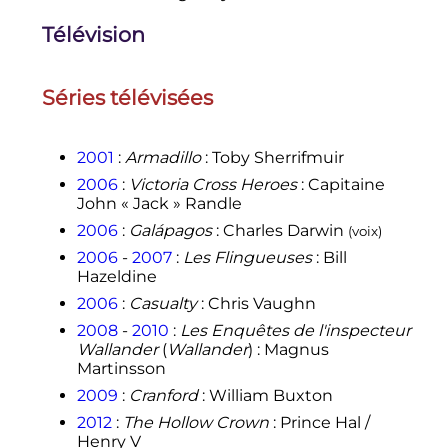
Télévision
Séries télévisées
2001
:
Armadillo
: Toby Sherrifmuir
2006
:
Victoria Cross Heroes
: Capitaine
John «
Jack
» Randle
2006
:
Galápagos
: Charles Darwin
(voix)
2006
-
2007
:
Les Flingueuses
: Bill
Hazeldine
2006
:
Casualty
: Chris Vaughn
2008
-
2010
:
Les Enquêtes de l'inspecteur
Wallander
(
Wallander
)
: Magnus
Martinsson
2009
:
Cranford
: William Buxton
2012
:
The Hollow Crown
: Prince Hal /
Henry V