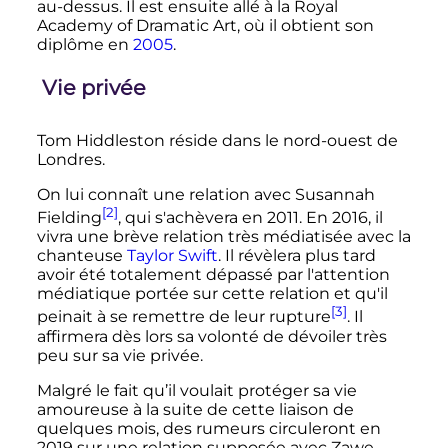
au-dessus. Il est ensuite allé à la Royal
Academy of Dramatic Art, où il obtient son
diplôme en
2005
.
Vie privée
Tom Hiddleston réside dans le nord-ouest de
Londres.
On lui connaît une relation avec Susannah
[2]
Fielding
, qui s'achèvera en 2011. En 2016, il
vivra une brève relation très médiatisée avec la
chanteuse
Taylor Swift
. Il révèlera plus tard
avoir été totalement dépassé par l'attention
médiatique portée sur cette relation et qu'il
[3]
peinait à se remettre de leur rupture
. Il
affirmera dès lors sa volonté de dévoiler très
peu sur sa vie privée.
Malgré le fait qu’il voulait protéger sa vie
amoureuse à la suite de cette liaison de
quelques mois, des rumeurs circuleront en
2019 sur une relation supposée avec Zawe