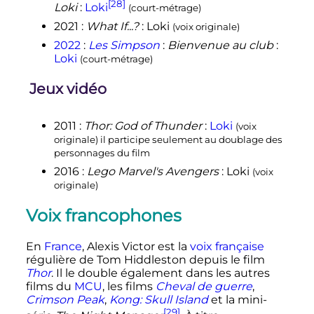
[28]
Loki
:
Loki
(court-métrage)
2021
:
What If...?
: Loki
(voix originale)
2022
:
Les Simpson
:
Bienvenue au club
:
Loki
(court-métrage)
Jeux vidéo
2011
:
Thor: God of Thunder
:
Loki
(voix
originale) il participe seulement au doublage des
personnages du film
2016
:
Lego Marvel's Avengers
: Loki
(voix
originale)
Voix francophones
En
France
, Alexis Victor est la
voix française
régulière de Tom Hiddleston depuis le film
Thor
. Il le double également dans les autres
films du
MCU
, les films
Cheval de guerre
,
Crimson Peak
,
Kong: Skull Island
et la mini-
[29]