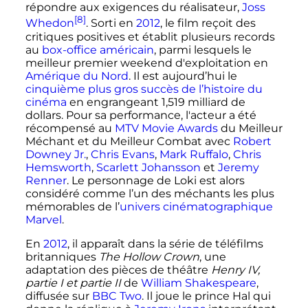
répondre aux exigences du réalisateur,
Joss
[8]
Whedon
. Sorti en
2012
, le film reçoit des
critiques positives et établit plusieurs records
au
box-office
américain
, parmi lesquels le
meilleur premier weekend d'exploitation en
Amérique du Nord
. Il est aujourd’hui le
cinquième plus gros succès de l’histoire du
cinéma
en engrangeant
1,519 milliard
de
dollars. Pour sa performance, l'acteur a été
récompensé au
MTV Movie Awards
du Meilleur
Méchant et du Meilleur Combat avec
Robert
Downey Jr.
,
Chris Evans
,
Mark Ruffalo
,
Chris
Hemsworth
,
Scarlett Johansson
et
Jeremy
Renner
. Le personnage de Loki est alors
considéré comme l’un des méchants les plus
mémorables de l’
univers cinématographique
Marvel
.
En
2012
, il apparaît dans la série de téléfilms
britanniques
The Hollow Crown
, une
adaptation des pièces de théâtre
Henry IV,
partie I et partie II
de
William Shakespeare
,
diffusée sur
BBC Two
. Il joue le prince Hal qui