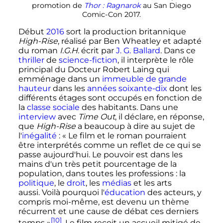
promotion de
Thor
: Ragnarok
au San Diego
Comic-Con 2017.
Début
2016
sort la production britannique
High-Rise
, réalisé par Ben Wheatley et adapté
du roman
I.G.H.
écrit par
J. G. Ballard
. Dans ce
thriller
de
science-fiction
, il interprète le rôle
principal du Docteur Robert Laing qui
emménage dans un
immeuble de grande
hauteur
dans les
années soixante-dix
dont les
différents étages sont occupés en fonction de
la
classe sociale
des habitants. Dans une
interview
avec
Time Out
, il déclare, en réponse,
que
High-Rise
a beaucoup à dire au sujet de
l'
inégalité
: «
Le film et le roman pourraient
être interprétés comme un reflet de ce qui se
passe aujourd'hui. Le pouvoir est dans les
mains d'un très petit pourcentage de la
population, dans toutes les professions
: la
politique
, le
droit
, les
médias
et les arts
aussi. Voilà pourquoi l'
éducation
des acteurs, y
compris moi-même, est devenu un thème
récurrent et une cause de débat ces derniers
[10]