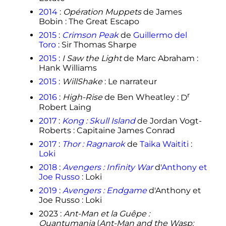
2014
:
Opération Muppets
de James
Bobin
: The Great Escapo
2015
:
Crimson Peak
de
Guillermo del
Toro
: Sir Thomas Sharpe
2015
:
I Saw the Light
de Marc Abraham
:
Hank Williams
2015
:
WillShake
: Le narrateur
r
2016
:
High-Rise
de Ben Wheatley
:
D
Robert Laing
2017
:
Kong
: Skull Island
de Jordan Vogt-
Roberts
: Capitaine James Conrad
2017
:
Thor
: Ragnarok
de
Taika Waititi
:
Loki
2018
:
Avengers
: Infinity War
d'
Anthony et
Joe Russo
: Loki
2019
:
Avengers
: Endgame
d'Anthony et
Joe Russo
: Loki
2023
:
Ant-Man et la Guêpe
:
Quantumania
(
Ant-Man and the Wasp: