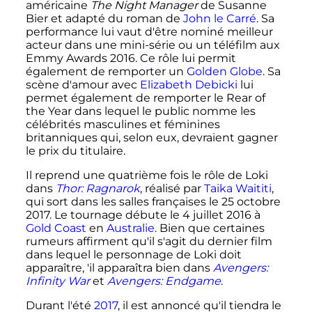
américaine
The Night Manager
de Susanne
Bier et adapté du roman de
John le Carré
. Sa
performance lui vaut d'être nominé meilleur
acteur dans une mini-série ou un téléfilm aux
Emmy Awards 2016. Ce rôle lui permit
également de remporter un
Golden Globe
. Sa
scène d'amour avec
Elizabeth Debicki
lui
permet également de remporter le Rear of
the Year dans lequel le public nomme les
célébrités masculines et féminines
britanniques qui, selon eux, devraient gagner
le prix du titulaire.
Il reprend une quatrième fois le rôle de Loki
dans
Thor: Ragnarok
, réalisé par
Taika Waititi
,
qui sort dans les salles françaises le
25 octobre
2017
. Le tournage débute le
4 juillet 2016
à
Gold Coast
en
Australie
. Bien que certaines
rumeurs affirment qu'il s'agit du dernier film
dans lequel le personnage de Loki doit
apparaître, 'il apparaîtra bien dans
Avengers:
Infinity War
et
Avengers: Endgame
.
Durant l'été
2017
, il est annoncé qu'il tiendra le