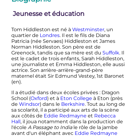
Jeunesse et éducation
Tom Hiddleston est né à
Westminster
, un
quartier de
Londres
. Il est le fils de Diana
Patricia (née Servaes) Hiddleston et James
Norman Hiddleston. Son père est de
Greenock, tandis que sa mère est du
Suffolk
. Il
est le cadet de trois enfants, Sarah Hiddleston,
une journaliste et Emma Hiddleston, elle aussi
actrice. Son arrière-arrière-grand-père
maternel était Sir Edmund Vestey, 1st Baronet
(en)
.
Il a étudié dans deux écoles privées
: Dragon
School (
Oxford
) et à
Eton College
à Eton (près
de
Windsor
) dans le
Berkshire
. Tout au long de
sa scolarité, il a participé aux arts de la scène
aux côtés de
Eddie Redmayne
et
Rebecca
Hall
, il joua notamment dans la production de
l'école
A Passage to India
le rôle de la jambe
avant d'un éléphant avec
Eddie Redmayne