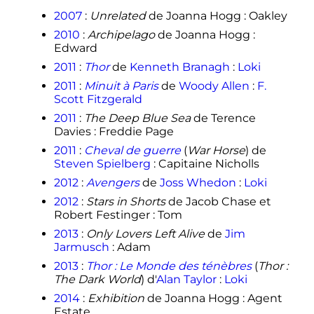
2007
:
Unrelated
de Joanna Hogg
: Oakley
2010
:
Archipelago
de Joanna Hogg
:
Edward
2011
:
Thor
de
Kenneth Branagh
:
Loki
2011
:
Minuit à Paris
de
Woody Allen
:
F.
Scott Fitzgerald
2011
:
The Deep Blue Sea
de Terence
Davies
: Freddie Page
2011
:
Cheval de guerre
(
War Horse
) de
Steven Spielberg
: Capitaine Nicholls
2012
:
Avengers
de
Joss Whedon
:
Loki
2012
:
Stars in Shorts
de Jacob Chase et
Robert Festinger
: Tom
2013
:
Only Lovers Left Alive
de
Jim
Jarmusch
: Adam
2013
:
Thor
: Le Monde des ténèbres
(
Thor
:
The Dark World
) d'
Alan Taylor
:
Loki
2014
:
Exhibition
de Joanna Hogg
: Agent
Estate