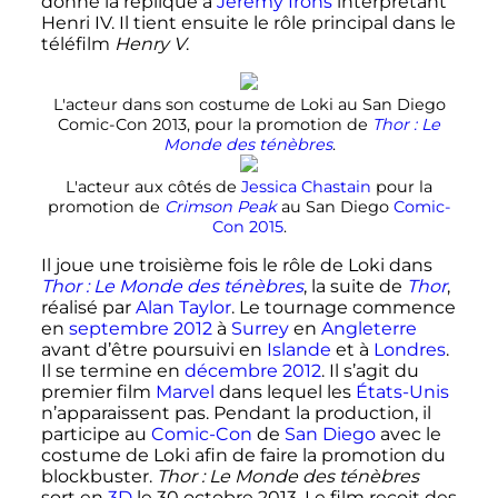
donne la réplique à
Jeremy Irons
interprétant
Henri IV. Il tient ensuite le rôle principal dans le
téléfilm
Henry V
.
L'acteur dans son costume de Loki au San Diego
Comic-Con 2013, pour la promotion de
Thor
: Le
Monde des ténèbres
.
L'acteur aux côtés de
Jessica Chastain
pour la
promotion de
Crimson Peak
au San Diego
Comic-
Con
2015
.
Il joue une troisième fois le rôle de Loki dans
Thor
: Le Monde des ténèbres
, la suite de
Thor
,
réalisé par
Alan Taylor
. Le tournage commence
en
septembre 2012
à
Surrey
en
Angleterre
avant d’être poursuivi en
Islande
et à
Londres
.
Il se termine en
décembre 2012
. Il s’agit du
premier film
Marvel
dans lequel les
États-Unis
n’apparaissent pas. Pendant la production, il
participe au
Comic-Con
de
San Diego
avec le
costume de Loki afin de faire la promotion du
blockbuster.
Thor
: Le Monde des ténèbres
sort en
3D
le
30 octobre 2013
. Le film reçoit des