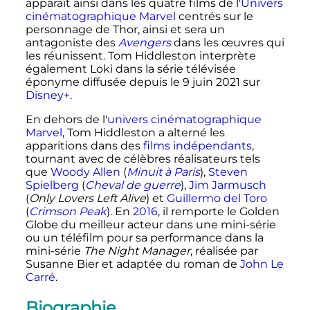
apparaît ainsi dans les quatre films de l'
Univers
cinématographique Marvel
centrés sur le
personnage de Thor, ainsi et sera un
antagoniste des
Avengers
dans les œuvres qui
les réunissent. Tom Hiddleston interprète
également Loki dans la série télévisée
éponyme diffusée depuis le 9
juin 2021 sur
Disney+
.
En dehors de l'
univers cinématographique
Marvel
, Tom Hiddleston a alterné les
apparitions dans des
films indépendants
,
tournant avec de célèbres réalisateurs tels
que
Woody Allen
(
Minuit à Paris
),
Steven
Spielberg
(
Cheval de guerre
),
Jim Jarmusch
(
Only Lovers Left Alive
) et
Guillermo del Toro
(
Crimson Peak
). En
2016
, il remporte le Golden
Globe du meilleur acteur dans une mini-série
ou un téléfilm pour sa performance dans la
mini-série
The Night Manager
, réalisée par
Susanne Bier et adaptée du roman de
John Le
Carré
.
Biographie