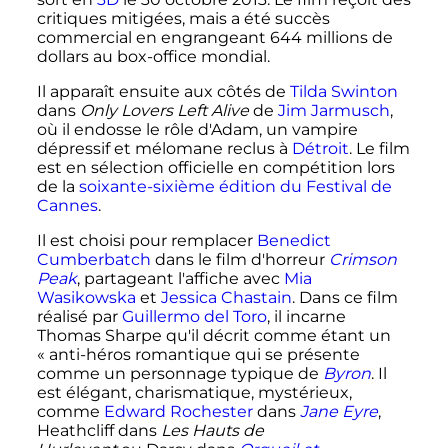
critiques mitigées, mais a été succès
commercial en engrangeant 644 millions de
dollars au box-office mondial.
Il apparaît ensuite aux côtés de
Tilda Swinton
dans
Only Lovers Left Alive
de
Jim Jarmusch
,
où il endosse le rôle d'Adam, un vampire
dépressif et mélomane reclus à
Détroit
. Le film
est en sélection officielle en compétition lors
de la
soixante-sixième édition du Festival de
Cannes
.
Il est choisi pour remplacer
Benedict
Cumberbatch
dans le film d'horreur
Crimson
Peak
, partageant l'affiche avec
Mia
Wasikowska
et
Jessica Chastain
. Dans ce film
réalisé par
Guillermo del Toro
, il incarne
Thomas Sharpe qu'il décrit comme étant un
«
anti-héros romantique qui se présente
comme un personnage typique de
Byron
. Il
est élégant, charismatique, mystérieux,
comme
Edward Rochester
dans
Jane Eyre
,
Heathcliff dans
Les Hauts de