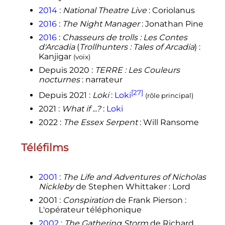
2014
:
National Theatre Live
: Coriolanus
2016
:
The Night Manager
: Jonathan Pine
2016
:
Chasseurs de trolls
: Les Contes
d'Arcadia
(
Trollhunters
: Tales of Arcadia
)
:
Kanjigar
(voix)
Depuis 2020
:
TERRE
: Les Couleurs
nocturnes
: narrateur
[27]
Depuis 2021
:
Loki
:
Loki
(rôle principal)
2021
:
What if ...?
:
Loki
2022
:
The Essex Serpent
: Will Ransome
Téléfilms
2001
:
The Life and Adventures of Nicholas
Nickleby
de Stephen Whittaker
: Lord
2001
:
Conspiration
de Frank Pierson
:
L'opérateur téléphonique
2002
:
The Gathering Storm
de Richard