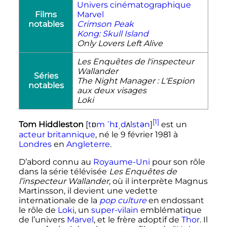
Univers cinématographique
Films
Marvel
notables
Crimson Peak
Kong: Skull Island
Only Lovers Left Alive
Les Enquêtes de l'inspecteur
Wallander
Séries
The Night Manager : L'Espion
notables
aux deux visages
Loki
[1]
ʌ
Tom Hiddleston
[
t
ɒ
m
ˈ
h
ɪ
ˌ
d
l
s
t
ə
n
]
est un
acteur
britannique
, né le
9 février 1981
à
Londres
en
Angleterre
.
D’abord connu au
Royaume-Uni
pour son rôle
dans la série télévisée
Les Enquêtes de
l’inspecteur Wallander,
où il interprète Magnus
Martinsson, il devient une vedette
internationale de la
pop culture
en endossant
le rôle de
Loki
, un
super-vilain
emblématique
de l’univers
Marvel
, et le frère adoptif de
Thor
. Il