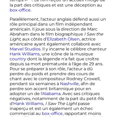
temps
»
. Le film reçoit un accueil mitigé de
la part des critiques et est une déception au
box-office
.
Parallèlement, l'acteur anglais défend aussi un
rôle principal dans un film indépendant
américain. Il joue sous la direction de Marc
Abraham dans le film biographique
I Saw the
Light
, aux côtés d'
Elizabeth Olsen
, actrice
américaine ayant également collaboré avec
Marvel Studios
. Il y incarne le célèbre chanteur
Hank Williams
, une icône de la musique
country
dont la légende n'a fait que croître
depuis sa mort prématurée à l'âge de 29 ans.
Pour se préparer à son rôle, l'acteur a dû
perdre du poids et prendre des cours de
chant avec le compositeur Rodney Crowell,
pendant six semaines à
Nashville
, afin de
perdre son accent britannique pour en
adopter un de l'
Alabama
. Avec ses critiques
négatives, notamment de la part du petit-fils
d'
Hank Williams
,
I Saw The Light
passe
inaperçu et est un également un échec
commercial au
box-office
, rapportant moins