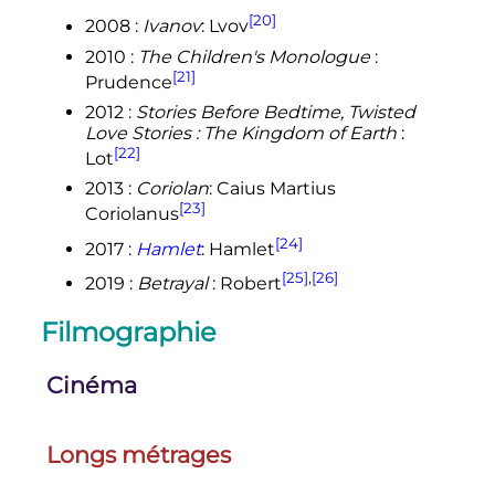
[20]
2008
:
Ivanov
: Lvov
2010
:
The Children's Monologue
:
[21]
Prudence
2012
:
Stories Before Bedtime, Twisted
Love Stories
: The Kingdom of Earth
:
[22]
Lot
2013
:
Coriolan
: Caius Martius
[23]
Coriolanus
[24]
2017
:
Hamlet
: Hamlet
[25]
,
[26]
2019
:
Betrayal
: Robert
Filmographie
Cinéma
Longs métrages