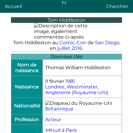
Fr
Accueil
Chercher
Tom Hiddleston
Tom Hiddleston au
Comic-Con
de
San Diego
,
en
juillet 2016
.
Données clés
Nom de
Thomas William Hiddleston
naissance
9
février
1981
Naissance
Londres
,
Westminster
,
Angleterre
(
Royaume-Uni
)
Nationalité
Britannique
Profession
Acteur
Minuit à Paris