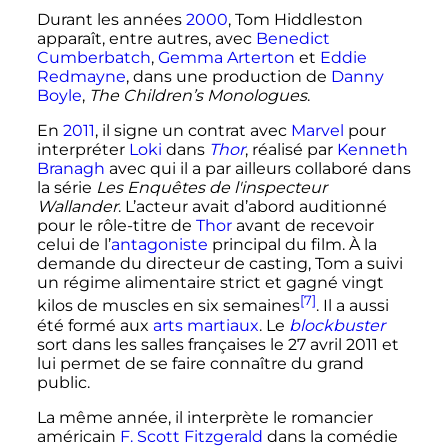
Durant les années
2000
, Tom Hiddleston
apparaît, entre autres, avec
Benedict
Cumberbatch
,
Gemma Arterton
et
Eddie
Redmayne
, dans une production de
Danny
Boyle
,
The Children’s Monologues
.
En
2011
, il signe un contrat avec
Marvel
pour
interpréter
Loki
dans
Thor
, réalisé par
Kenneth
Branagh
avec qui il a par ailleurs collaboré dans
la série
Les Enquêtes de l'inspecteur
Wallander
. L’acteur avait d’abord auditionné
pour le rôle-titre de
Thor
avant de recevoir
celui de l’
antagoniste
principal du film. À la
demande du directeur de casting, Tom a suivi
un régime alimentaire strict et gagné vingt
[7]
kilos de muscles en six semaines
. Il a aussi
été formé aux
arts martiaux
. Le
blockbuster
sort dans les salles françaises le
27 avril 2011
et
lui permet de se faire connaître du grand
public.
La même année, il interprète le romancier
américain
F. Scott Fitzgerald
dans la comédie