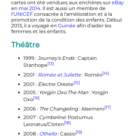
cartes ont été vendues aux enchères sur
eBay
en
mai 2014
. Il est aussi un membre de
l’
UNICEF
consacrée à l'amélioration et à la
promotion de la condition des enfants. Début
2013, il a voyagé en
Guinée
afin d’aider les
femmes et les enfants.
Théâtre
1999
:
Journey's Ends
: Captain
[13]
Stanhope
[14]
2001
:
Roméo et Juliette
: Roméo
[15]
2001
:
Électre
: Oreste
2005
:
Yorgjin Oxo:The Man
: Yorgjin
[16]
Oxo
[17]
2006
:
The Changeling
: Alsemero
2007
:
Cymbeline
: Postumus
[18]
Leonatus/Cloten
[19]
2008
:
Othello
: Cassio