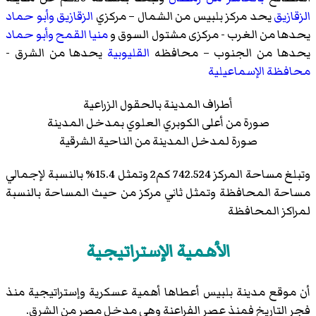
الزقازيق
يحد مركز بلبيس من الشمال – مركزي
الزقازيق
وأبو حماد
يحدها من الغرب - مركزى مشتول السوق و
منيا القمح
وأبو حماد
يحدها من الجنوب – محافظه
القليوبية
يحدها من الشرق -
محافظة الإسماعيلية
أطراف المدينة بالحقول الزراعية
صورة من أعلى الكوبري العلوي بمدخل المدينة
صورة لمدخل المدينة من الناحية الشرقية
وتبلغ مساحة المركز 742.524 كم2 وتمثل 15.4% بالنسبة لإجمالي
مساحة المحافظة وتمثل ثاني مركز من حيث المساحة بالنسبة
لمراكز المحافظة
الأهمية الإستراتيجية
أن موقع مدينة بلبيس أعطاها أهمية عسكرية وإستراتيجية منذ
فجر التاريخ فمنذ عصر الفراعنة وهي مدخل مصر من الشرق.