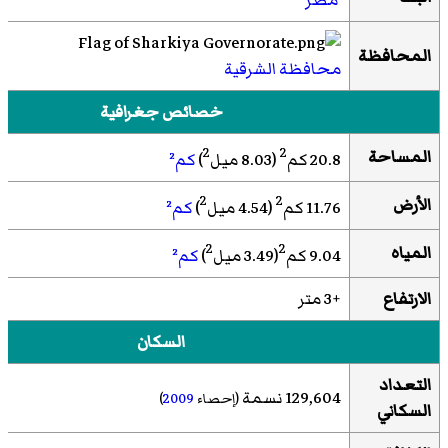
المحافظة
محافظة الشرقية
خصائص جغرافية
2
2
المساحة
20.8 كم
(8.03 ميل
)
كم²
2
2
الأرض
11.76 كم
(4.54 ميل
)
كم²
2
2
المياه
9.04 كم
(3.49 ميل
)
كم²
الارتفاع
+3 متر
السكان
التعداد
129,604 نسمة
(إحصاء
2009
)
السكاني