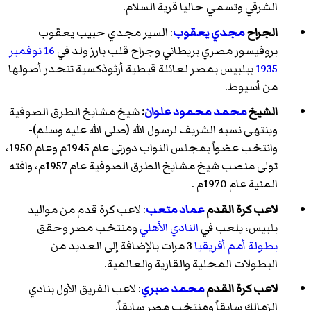
الشرقي وتسمي حاليا قرية السلام.
الجراح
مجدي يعقوب
: السير مجدي حبيب يعقوب
بروفيسور مصري بريطاني وجراح قلب بارز ولد في
16 نوفمبر
1935
ببلبيس بمصر لعائلة قبطية أرثوذكسية تنحدر أصولها
من أسيوط.
الشيخ
محمد محمود علوان
:
شيخ مشايخ الطرق الصوفية
وينتهى نسبه الشريف لرسول الله (صلى الله عليه وسلم)-
وانتخب عضواً بمجلس النواب دورتى عام 1945م وعام 1950،
تولى منصب شيخ مشايخ الطرق الصوفية عام 1957م، وافته
المنية عام 1970م .
لاعب كرة القدم
عماد متعب
: لاعب كرة قدم من مواليد
بلبيس، يلعب في
النادي الأهلي
ومنتخب مصر وحقق
بطولة أمم أفريقيا
3 مرات بالإضافة إلى العديد من
البطولات المحلية والقارية والعالمية.
لاعب كرة القدم
محمد صبري
: لاعب الفريق الأول بنادي
الزمالك سابقاً ومنتخب مصر سابقاً.