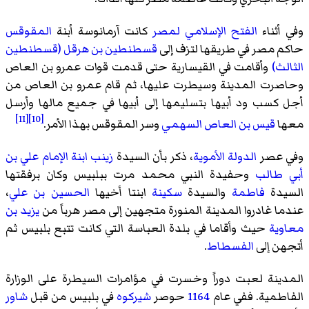
وفي أثناء
الفتح الإسلامي لمصر
كانت آرمانوسة أبنة
المقوقس
حاكم مصر في طريقها لتزف إلى
قسطنطين بن هرقل (قسطنطين
الثالث)
وأقامت في القيسارية حتى قدمت قوات عمرو بن العاص
وحاصرت المدينة وسيطرت عليها، ثم قام عمرو بن العاص من
أجل كسب ود أبيها بتسليمها إلى أبيها في جميع مالها وأرسل
[11]
[10]
معها
قيس بن العاص السهمي
وسر المقوقس بهذا الأمر.
وفي عصر
الدولة الأموية
، ذكر بأن السيدة
زينب ابنة الإمام علي بن
أبي طالب
وحفيدة النبي محمد مرت ببلبيس وكان برفقتها
السيدة
فاطمة
والسيدة
سكينة
ابنتا أخيها
الحسين بن علي
،
عندما غادروا المدينة المنورة متجهين إلى مصر هرباً من
يزيد بن
معاوية
حيث وأقاما في بلدة العباسة التي كانت تتبع بلبيس ثم
أتجهن إلى
الفسطاط
.
المدينة لعبت دوراً وخسرت في مؤامرات السيطرة على الوزارة
الفاطمية. ففي عام
1164
حوصر
شيركوه
في بلبيس من قبل
شاور