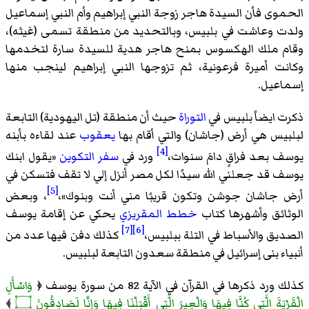
الحموى فأن السيدة هاجر زوجة النبي إبراهيم وأم النبي إسماعيل
ولدت وعاشت في بلبيس، وبالتحديد من منطقة تسمى (غيثه)،
وقام ملك الهكسوس بمنح هاجر هدية للسيدة سارة لتخدمها
وكانت أميرة فرعونية، ثم تزوجها النبي إبراهيم لينجب منها
إسماعيل.
ذكرت ايضاً بلبيس في
التوراة
حيث أن منطقة (تل اليهودية) التابعة
لبلبيس هي أرض (جاشان) والتي أقام بها
يعقوب
عند لقاءه بأبنه
[4]
يوسف بعد فراقٍ دامَ سنوات،
ورد في
سفر التكوين
«
يقول ابنك
يوسف قد جعلني الله سيدًا لكل مصر أنزل إلي لا تقف فتسكن في
[5]
أرض جاشان جوشن وتكون قريبًا مني أنت وبنوك
»،
، وبعض
الوثائق وأشهرها كتاب
خطط المقريزي
يحكي عن إقامة يوسف
[7]
[6]
الصديق والأسباط في التلة ببلبيس،
كذلك دفن فيها عدد من
أنبياء بنى إسرائيل في منطقة سعدون التابعة لبلبيس.
كذلك ورد ذكرها في القرآن في الآية 82 من سورة يوسف ﴿
وَاسْأَلِ
الْقَرْيَةَ الَّتِي كُنَّا فِيهَا وَالْعِيرَ الَّتِي أَقْبَلْنَا فِيهَا وَإِنَّا لَصَادِقُونَ ۝
﴾