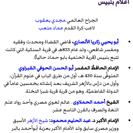
أعلام بلبيس
الجراح العالمي
مجدي يعقوب
لاعب كرة القدم
عماد متعب
أبو يحيي زكريا الأنصاري
،
قاضي القضاة ومحدث وفقيه
ومفسر شافعي، ولد عام 823هـ في قرية السنكية التي كانت
تتبع بلبيس (قرية الحلمية بابو حماد حالياً).
الإمام الحافظُ المفسر
أبو الحسن الحوفي الشبراوي
المتوفَّى سنة 430 هـ، أول من طرق الباب في علوم القرآن،
وأول من درَّس بالأزهر الشريف بعد إنشائه بخمسين عاماً في
الدولة الفاطميَّة. وهو من قرية قرية شبرا النخلة.
الشيخ
أحمد الحملاوى
. عالم لغوي مصري وأحد رواد علم
اللغة والصرف بالقرن التاسع عشر.
الإمام الأكبر د.
عبد الحليم محمود
:
شيخ الأزهر
الأسبق
ووزير مصري سابق ولد الأمام الأكبر بعزبة أبوأحمد بالبر