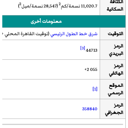
الكثافة
2
2
11,020.7 نسمة/كم
(28,547 نسمة/ميل
)
السكانية
معلومات أخرى
التوقيت
شرق خط الطول الرئيسي
(توقيت القاهرة المحلي +2
الرمز
[3]
44713
البريدي
الرمز
055 2+
الهاتفي
الموقع
[1]
الرسمي
الرمز
358840
الجغرافي