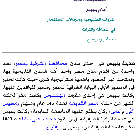
أعلام بلبيس
الثروات الطبيعية ومجالات الاستثمار
في الثقافة والتراث
مصادر ومراجع
مدينة بلبيس
هي إحدى مدن
محافظة الشرقية
بمصر
، تعد
واحدة من أقدم مدن مصر وأحد أهم المدن التاريخية بها،
وتمتعت عبر العصور بأهمية استراتيجية كبرى حيث كانت تعتبر
في العصور الأولي البوابة الشرقية لمصر ومعبر للوافدين عليها،
وكانت بلبيس هي إحدى مقرات
الهكسوس
وكانت مقرا لحكم
الكثير من حكام
مصر القديمة
لمدة 145 عام ومنهم
رمسيس
الأول
و
الثانى
، وكان يطلق عليها العاصمة السابعة، وكانت بلبيس
هي عاصمة ولاية الشرقية قبل أن يقوم
محمد علي باشا
عام 1833
بنقل عاصمة الشرقية من بلبيس إلى
الزقازيق
.