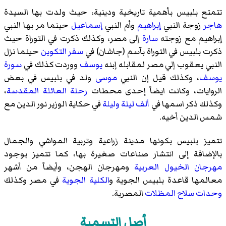
تتمتع بلبيس بأهمية تاريخية ودينية، حيث ولدت بها السيدة
هاجر
زوجة النبي
إبراهيم
وأم النبي
إسماعيل
حينما مر بها النبي
إبراهيم مع زوجته
سارة
إلى مصر، وكذلك ذكرت في التوراة حيث
ذكرت بلبيس في التوراة بآسم (جاشان) في
سفر التكوين
حينما نزل
النبي يعقوب إلي مصر لمقابله إبنه
يوسف
ووردت كذلك في
سورة
يوسف
، وكذلك قيل إن النبي
موسى
ولد في بلبيس في بعض
الروايات، وكانت ايضاً إحدى محطات
رحلة العائلة المقدسة
،
وكذلك ذكر اسمها في
ألف ليلة وليلة
في حكاية الوزير نور الدين مع
شمس الدين أخيه.
تتميز بلبيس بكونها مدينة زراعية وتربية المواشي والجمال
بالإضافة إلى انتشار صناعات صغيرة بها، كما تتميز بوجود
مهرجان الخيول العربية
ومهرجان الهجن، وأيضاً من أشهر
معالمها قاعدة بلبيس الجوية و
الكلية الجوية
في مصر وكذلك
وحدات سلاح المظلات
المصرية.
أصل التسمية