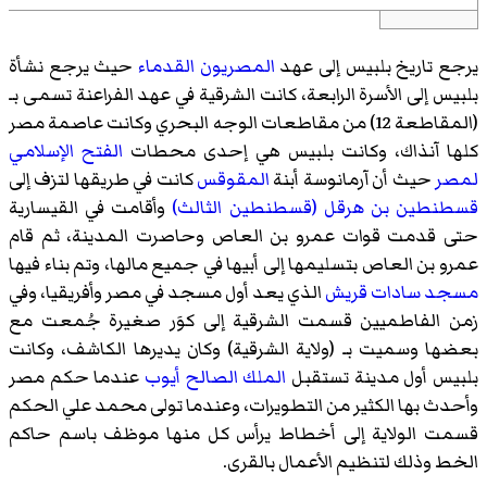
يرجع تاريخ بلبيس إلى عهد
المصريون القدماء
حيث يرجع نشأة
بلبيس إلى الأسرة الرابعة، كانت الشرقية في عهد الفراعنة تسمى بـ
(المقاطعة 12) من مقاطعات الوجه البحري وكانت عاصمة مصر
كلها آنذاك، وكانت بلبيس هي إحدى محطات
الفتح الإسلامي
لمصر
حيث أن آرمانوسة أبنة
المقوقس
كانت في طريقها لتزف إلى
قسطنطين بن هرقل (قسطنطين الثالث)
وأقامت في القيسارية
حتى قدمت قوات عمرو بن العاص وحاصرت المدينة، ثم قام
عمرو بن العاص بتسليمها إلى أبيها في جميع مالها، وتم بناء فيها
مسجد سادات قريش
الذي يعد أول مسجد في مصر وأفريقيا، وفي
زمن الفاطميين قسمت الشرقية إلى كوَر صغيرة جُمعت مع
بعضها وسميت بـ (ولاية الشرقية) وكان يديرها الكاشف، وكانت
بلبيس أول مدينة تستقبل
الملك الصالح أيوب
عندما حكم مصر
وأحدث بها الكثير من التطويرات، وعندما تولى محمد علي الحكم
قسمت الولاية إلى أخطاط يرأس كل منها موظف باسم حاكم
الخط وذلك لتنظيم الأعمال بالقرى.