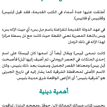
أطلقت عليها عدة أسماء في الكتب القديمة، فقد قيل (بلبيس)
و(فلبيس أو فلابيس).
في عهد الدولة القديمة للفراعنة باسم «بل بس» أي «بيت الإله بس»
وبس باللغة المصرية تعني القطة حيث كانت مع تل بسطة مركزا
لهذا الإله في ذلك الزمان
كانت تسمى (بيس) ويقال أيضاً أن اسمها كان (بيسة) على اسم
إحدى الملكات في العصر الروماني، ثم أضيف إليها (بل) فأصبحت
(بل بيس) ومعناها القصر الجميل وسميت بعد ذلك بلبيس، وكان
الاسم الأصلى لمحافظة الشرقية كما يشار إليه في تاريخ الجبرتى
هو "شرقية بلبيس" أى الأراضى الواقعة شرق مدينة بلبيس.
أهمية دينية
بحسب كتاب مسالك الممالك لابن حوقل ومعجم البلدان لياقوت