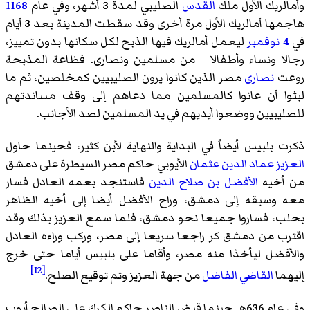
وأمالريك الأول
ملك
القدس
الصليبي لمدة 3 أشهر، وفي عام
1168
هاجمها أمالريك الأول مرة أخرى وقد سقطت المدينة بعد 3 أيام
في
4 نوفمبر
ليعمل أمالريك فيها الذبح لكل سكانها بدون تمييز،
رجالا ونساء وأطفالا - من مسلمين ونصارى. فظاعة المذبحة
روعت
نصارى
مصر الذين كانوا يرون الصليبيين كمخلصين، ثم ما
لبثوا أن عانوا كالمسلمين مما دعاهم إلى وقف مساندتهم
للصليبيين ووضعوا أيديهم في يد المسلمين لصد الأجانب.
ذكرت بلبيس أيضاً في البداية والنهاية لأبن كثير، فحينما حاول
العزيز عماد الدين عثمان
الأيوبي حاكم مصر السيطرة على دمشق
من أخيه
الأفضل بن صلاح الدين
فاستنجد بعمه العادل فسار
معه وسبقه إلى دمشق، وراح الأفضل أيضا إلى أخيه الظاهر
بحلب، فساروا جميعا نحو دمشق، فلما سمع العزيز بذلك وقد
اقترب من دمشق كر راجعا سريعا إلى مصر، وركب وراءه العادل
والأفضل ليأخذا منه مصر، وأقاما على بلبيس أياما حتى خرج
[12]
إليهما
القاضي الفاضل
من جهة العزيز وتم توقيع الصلح.
وفي عام 636هـ حينما قبض الناصر حاكم الكرك على الصالح أيوب