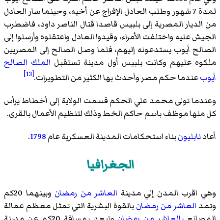
لمدة 7 شهور وطلب العادل الإفراج عن أخيه، وحينما سار العادل
من الديار المصرية إلى بلبيس قاصدا قتال الناصر داود، فاضطرب
الجيش عليه واختلفت الأمراء، وقيدوا العادل واعتقلوه وأرسلوا إلى
الصالح أيوب يستدعونه إليهم، فلما وصل الصالح إلى المصريين
ملكوه عليهم وكانت بلبيس أول مدينة تستقبل
الملك الصالح
[13]
أيوب
عندما حكم مصر وأحدث بها الكثير من التطويرات.
وعندما تولى محمد علي الحكم قسمت الولاية إلى أخطاط يرأس
كل منها موظف باسم حاكم الخط وذلك لتنظيم الأعمال بالقرى.
أعاد
نابليون
بناء استحكامات المدينة العسكرية عام
1798
.
الجغرافيا
وهي اقرب المدن إلي مدينة
العاشر من رمضان
وبينهما 20كم
وتمد
العاشر من رمضان
بالقوة البشرية التي تمثل معظم عمالة
المصانع
بالعاشر من رمضان
وتبعد بمسافة 20كم عن مدينة