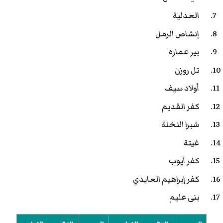
العدلية
إنشاص الرمل
بير عماره
تل روزن
أولاد سيف
كفر القديم
شبرا النخلة
غيتة
كفر أيوب
كفر إبراهيم العايدي
بنى عليم