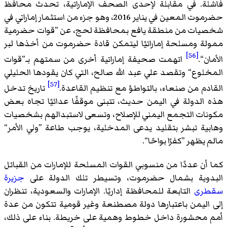
فاشلة. في مقابلة لإحدى الصحف الإماراتية، تحدث محافظ
حضرموت المعين في يناير 2016، وهو جزء من استثمار إماراتي في
شخصيات من منطقة يافع بمحافظة لحج، عن ”قوات حضرمية
ممولة ومسلحة إماراتيًا ليتمكن قادة حضرموت من أخذها لبر
[56]
الأمان“.
اتهمت صحيفة إماراتية أخرى من سمتهم بـ”قوات
المخلوع“ وتقصد علي عبد الله صالح، التي كان يقودها الحليلي
[57]
القادم من صنعاء، بالتواطؤ مع تنظيم القاعدة.
تاريخ تدخل
هذه الدولة في اليمن حديث، تتبنى موقفًا عدائيًا تجاه بعض
مكونات التجمع اليمني للإصلاح، وتسعى لاستبدالهم بشخصيات
وهابية تبشر بتقليد يدعى المدخلية، يوجب طاعة ”ولي الأمر“
مالم يظهر ”كفرًا بواحًا“.
كما أن عددًا من منسوبي القوات المسلحة للإمارات من القبائل
البدوية بشمال حضرموت، وتسيطر تلك الدولة على
جزيرة
سقطرى
التابعة للمحافظة إداريًا. الإمارات والسعودية، تنظران
إلى اليمن باعتبارها دولة مصطنعة وغير قومية تتكون من عدة
أمم محشورة داخل خطوط وهمية على خريطة. بناء على ذلك،