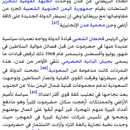
الجلاء البريطاني عن عدن ووحدت
الجبهة القومية للتحرير
السلطنات بقيام
جمهورية اليمن الجنوبية الشعبية
كجزء من
مفاوضاتها مع بريطانيا وهي ان تسيطر الدولة الجديدة على كافة
[47]
أراضي وجزر
محمية عدن
الإنجليزية.
تولى الرئيس
قحطان الشعبي
قيادة الدولة وواجه تعديات سياسية
عديدة منها في حضرموت من قبل فصائل موالية السلاطين في
شهور يوليو وأغسطس وديسمبر عام 1968 ذلك لرفض قيادات ما
يسمى
بجيش البادية الحضرمي
تلقي الأوامر من عدن، هذه
[48]
التمردات كانت مدعومة من
السعودية
.
نجحت الدولة في
فرض سيطرتها وفرقت القوى القبلية وانصار السلاطين وتوجهت
السعودية لدعم مجموعات قبلية شمال اليمن بدلا عن الجنوب
[49]
بعد نجاحها في تغليب كفة قوى أكثر
اعتدالا.
سياسة تأميم
الأراضي والممتلكات أزعجت سكان حضرموت كثيراً وهو مادفع
أعداد كبيرة منهم للهجرة، غير أنهم أبقوا على اتصال بوطنهم
ونجحوا في تأسيس شركات تجارية كبيرة في المهجر، حيث
وجدت نخبة تجارية بالغة الثراء وأرادت الاستثمار في حضرموت،