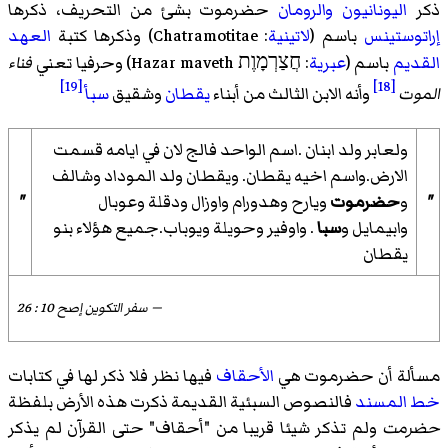
ذكر
اليونانيون
والرومان
حضرموت بشئ من التحريف، ذكرها
إراتوستينس
باسم (
لاتينية
: Chatramotitae) وذكرها كتبة
العهد
القديم
باسم (
عبرية
: חֲצַרְמָוֶת Hazar maveth) وحرفيا تعني
فناء
[19]
[18]
الموت
وأنه الابن الثالث من أبناء
يقطان
وشقيق
سبأ
ولعابر ولد ابنان .اسم الواحد فالج لان في ايامه قسمت
الارض.واسم اخيه يقطان. ويقطان ولد الموداد وشالف
"
و
حضرموت
ويارح وهدورام واوزال ودقلة وعوبال
"
وابيمايل و
سبا
. واوفير وحويلة ويوباب.جميع هؤلاء بنو
يقطان
— سفر التكوين إصح 10 : 26
مسألة أن حضرموت هي
الأحقاف
فيها نظر فلا ذكر لها في كتابات
خط المسند
فالنصوص السبئية القديمة ذكرت هذه الأرض بلفظة
حضرمت
ولم تذكر شيئا قريبا من "أحقاف" حتى القرآن لم يذكر