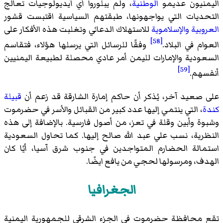
اليمنيون عديمو
الوطنية
، ولم يبلوروا أي آيديولوجيات تعالج
التحديات التي يواجهونها، طبقتهم السياسية اقتبست قشور
العروبية
والإسلاموية
للاستهلاك الدعائي وتغلبت هذه الأفكار على
[58]
العوام في البلاد.
وفقًا للرسائل التي يرسلها هؤلاء، فتقاسم
السعودية والإمارات لليمن أمر عادي محصلة لطبيعة اليمنيين
[59]
أنفسهم.
على صعيد آخر، يُذكر أن حاكم إمارة الشارقة قد زعم أن
قبيلة
كندة
، التي ينتمي إليها عدد كبير من القبائل والأسر في حضرموت
وشبوة وأبين وقلة في تعز، من أصول فارسية. بالإضافة إلى هذه
النظرية، نسب علي عبد الله صالح إليها. كما تحاول السعودية
استمالة الحضارم المتواجدين في جنوب شرق آسيا، أيًا كان
الهدف، ومرسولها لحجي من يافع ايضًا.
الجغرافيا
تقع محافظة حضرموت في الجزء الشرقي للجمهورية اليمنية