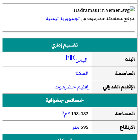
موقع محافظة حضرموت في
الجمهورية اليمنية
تقسيم إداري
[2]
[1]
البلد
اليمن
العاصمة
المكلا
الإقليم الفدرالي
إقليم حضرموت
خصائص جغرافية
المساحة
193،032
كم²
الارتفاع
695
متر