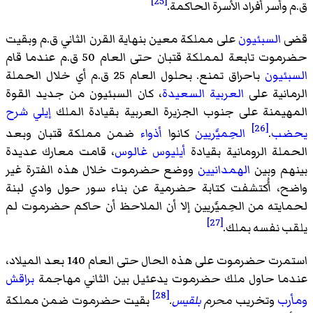
[25]
ق.م وأسر أفراد الأسرة الحاكمة.
قضى
السبئيون
على مملكة معين بنهاية القرن الثاني ق.م وبقيت
حضرموت تابعة لمملكة قتبان حتى العام 50 ق.م عندما قام
السبئيون
باحراق تمنع. بحلول العام 25 ق.م أي خلال الحملة
الرمانية على
العربية السعيدة
، كان السبئيون من جديد القوة
المهيمنة على جنوب الجزيرة العربية بقيادة الملك
إيلي شرح
[26]
يحضب
.
الحِميَّريين
كانوا
أذواء
ضمن مملكة قتبان وبعد
الحملة الرومانية بقيادة
أيليوس غالوس
، قامت معارك عديدة
بينهم وبين
الهمدانيين
ووضع حضرموت خلال هذه الفترة غير
واضح، أُكتشفت كتابة حضرمية عن بناء سور حول وادي لبنة
لحمايته من الحِميَّريين إلا أن الملاحظ أن حاكم حضرموت لم
[27]
يلقب نفسه بملك.
استمرت حضرموت على هذه الحال حتى العام 140 بعد الميلاد،
عندما حاول ملك حضرموت
يدعئيل بين الثاني
مهاجمة
براقش
[28]
ومأرب
وتخريب
محرم
بلقيس
.
بقيت حضرموت ضمن مملكة