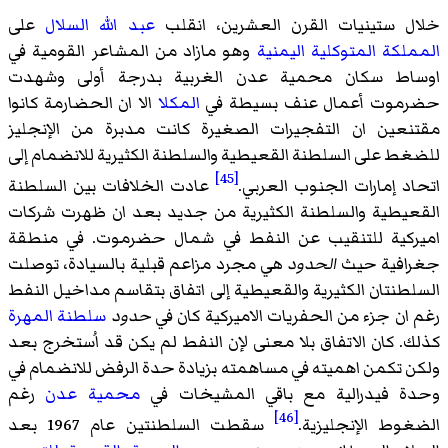
خلال ستينيات القرن العشرين، انقلب
عبد الله السلال
على
المملكة المتوكلية اليمنية
وهو مازاد من المشاعر القومية في
اوساط سكان محمية عدن الغربية بدرجة أولى وشهدت
حضرموت أعمال عنف بسيطة في
المكلا
الا ان الحضارمة كانوا
مقتنعين ان التفجيرات الصغيرة كانت مدبرة من الإنجليز
للضغط على السلطنة القعيطية والسلطنة الكثيرية للانضمام إلى
[45]
اتحاد إمارات الجنوب العربي.
عادت الخلافات بين السلطنة
القعيطية والسلطنة الكثيرية من جديد بعد ان ظهرت شركات
اميركية للتنقيب عن النفط في شمال حضرموت. في منطقة
جغرافية حيث
الحدود
هي مجرد مزاعم قبلية بالسيادة، توصلت
السلطنتان الكثيرية والقعيطية إلى اتفاق بتقاسم مداخيل النفط
رغم ان جزء من الحفريات الاميركية كان في
حدود
سلطنة المهرة
كذلك. كان الاتفاق بلا معنى لإن النفط لم يكن قد اُستخرج بعد
ولكن تكمن اهميته في مساهمته بزيادة حدة الرفض للانضمام في
وحدة فيدرالية مع باقي المشيخات في
محمية عدن
رغم
[46]
الضغوط الإنجليزية.
سقطت السلطنتين عام 1967 بعد