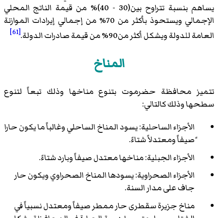
يساهم بنسبة تتراوح بين(30 - 40)% من قيمة الناتج المحلي
الإجمالي ويستحوذ بأكثر من 70% من إجمالي إيرادات الموازنة
[61]
العامة للدولة ويشكل أكثر من90% من قيمة صادرات الدولة.
المناخ
تتميز محافظة حضرموت بتنوع مناخها وذلك تبعاً لتنوع
سطحها وذلك كالتالي:
الأجزاء الساحلية: يسود المناخ الساحلي وغالباً ما يكون حارا
ًصيفاً ومعتدلاً شتاءً.
الأجزاء الجبلية: مناخها معتدل صيفاً وبارد شتاءً.
الأجزاء الصحراوية: يسودها المناخ الصحراوي ويكون حار
جاف على مدار السنة.
مناخ جزيرة سقطرى حار ممطر صيفاً ومعتدل نسبياً في