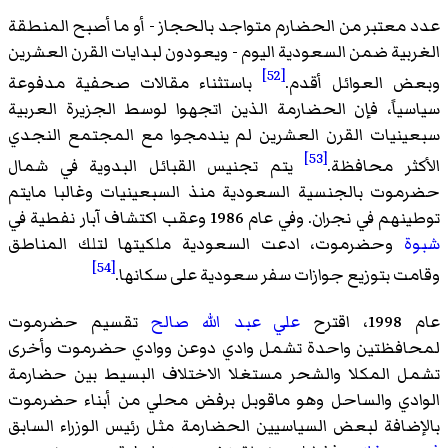
عدد معتبر من الحضارم متواجد بالحجاز - أو ما أصبح المنطقة
الغربية ضمن السعودية اليوم - ويعودون لبدايات القرن العشرين
[52]
وبعض العوائل أقدم.
باستثناء مقالات صحفية مدفوعة
سياسياً، فإن الحضارمة الذين اتجهوا لوسط الجزيرة العربية
سبعينيات القرن العشرين لم يندمجوا مع المجتمع النجدي
[53]
الأكثر محافظة.
يتم تجنيس القبائل البدوية في شمال
حضرموت بالجنسية السعودية منذ السبعينيات وغالبا مايتم
توطينهم في نجران. وفي عام 1986 وعقب اكتشاف آبار نفطية في
شبوة
وحضرموت، ادعت السعودية ملكيتها لتلك المناطق
[54]
وقامت بتوزيع جوازات سفر سعودية على سكانها.
عام 1998، اقترح
علي عبد الله صالح
تقسيم حضرموت
لمحافظتين واحدة تشمل وادي دوعن ووادي حضرموت وأخرى
تشمل المكلا والشحر مستغلا الاختلاف البسيط بين حضارمة
الوادي والساحل وهو ماقوبل برفض محلي من أبناء حضرموت
بالإضافة لبعض السياسيين الحضارمة مثل رئيس الوزراء السابق