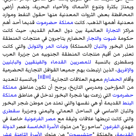
ويمتاز بكثرة وتنوع الأسماك والأحياء البحرية، وتضم أراضي
المحافظة بعض الثروات المعدنية منها حقول النفط وموارد
معدنية أهمها الذهب. كانت
مملكة حضرموت
قديما أحد أهم
مراكز
التجارة
العالمية بين دول العالم القديم، حيث كانت
حكومة
شبوت
والتجار
الحضارم يتاجرون في منتجات المنطقة
مثل البخور
واللبان
(المستكة)
ونبات المر
والتوابل
والتي كانت
تعتبر من أقيم منتجات المنطقة الجنوبيه من جزيرة العرب
وسقطرى بالنسبة
للمصريين القدماء
والفينقيين
والبابليين
والإغريق
، الذين ارتبطت بهم جميعا القوافل التجارية الحضرمية
[11]
[10]
وأقام
الحضارم
معهم العلاقات التجارية.
وبالنسبة للعديد
من المؤرخين ومدرسي التاريخ، يرجح أن تكون مناطق
مملكة
حضرموت
التي زرعت بها شجرة البخور تدخل في مناطق
مملكة
البنط
القديمة أو هي نفسها والتي تمتد من موطن شجر البخور
واللبان الاساسي في الساحل العماني واليمني وجزيرة
سقطرى
والتي كانت تربطها علاقات وثيقة مع
مصر الفرعونية
خاصة في
عهدي
الفرعون
"ساحو رع" من ملوك
الأسرة الخامسة
عصر
الدولة
القديمة
، والملكة "
حتشبسوت
" من ملوك
الأسرة الثامنة عشر