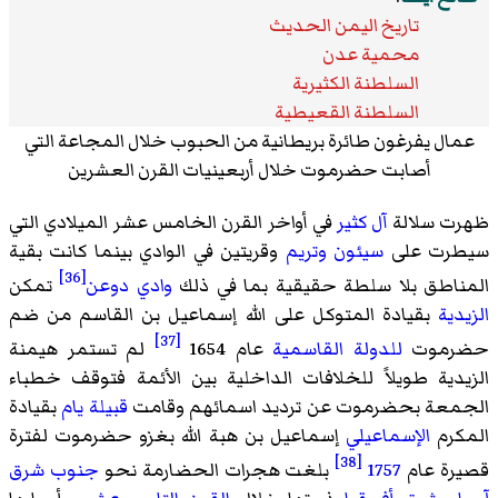
تاريخ اليمن الحديث
محمية عدن
السلطنة الكثيرية
السلطنة القعيطية
عمال يفرغون طائرة بريطانية من الحبوب خلال المجاعة التي
أصابت حضرموت خلال أربعينيات القرن العشرين
ظهرت سلالة
آل كثير
في أواخر القرن الخامس عشر الميلادي التي
سيطرت على
سيئون
وتريم
وقريتين في الوادي بينما كانت بقية
[36]
المناطق بلا سلطة حقيقية بما في ذلك
وادي دوعن
تمكن
الزيدية
بقيادة المتوكل على الله إسماعيل بن القاسم من ضم
[37]
حضرموت
للدولة القاسمية
عام 1654
لم تستمر هيمنة
الزيدية طويلاً للخلافات الداخلية بين الأئمة فتوقف خطباء
الجمعة بحضرموت عن ترديد اسمائهم وقامت
قبيلة يام
بقيادة
المكرم
الإسماعيلي
إسماعيل بن هبة الله بغزو حضرموت لفترة
[38]
قصيرة عام
1757
بلغت هجرات الحضارمة نحو
جنوب شرق