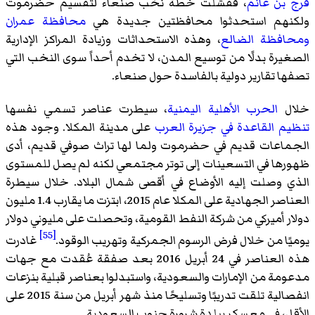
فرج بن غانم
، ففشلت خطة نخب صنعاء لتقسيم حضرموت
ولكنهم استحدثوا محافظتين جديدة هي
محافظة عمران
ومحافظة الضالع
، وهذه الاستحداثات وزيادة المراكز الإدارية
الصغيرة بدلًا من توسيع المدن، لا تخدم أحداً سوى النخب التي
تصفها تقارير دولية بالفاسدة حول صنعاء.
خلال
الحرب الأهلية اليمنية
، سيطرت عناصر تسمي نفسها
تنظيم القاعدة في جزيرة العرب
على مدينة المكلا. وجود هذه
الجماعات قديم في حضرموت ولما لها تراث صوفي قديم، أدى
ظهورها في التسعينات إلى توتر مجتمعي لكنه لم يصل للمستوى
الذي وصلت إليه الأوضاع في أقصى شمال البلاد. خلال سيطرة
العناصر الجهادية على المكلا عام 2015، ابتزت ما يقارب 1.4 مليون
دولار أميركي من شركة النفط القومية، وتحصلت على مليوني دولار
[55]
يوميًا من خلال فرض الرسوم الجمركية وتهريب الوقود.
غادرت
هذه العناصر في 24 أبريل 2016 بعد صفقة عُقدت مع جهات
مدعومة من الإمارات والسعودية، واستبدلوا بعناصر قبلية بنزعات
انفصالية تلقت تدريبًا وتسليحًا منذ شهر أبريل من سنة 2015 على
الأقل، في معسكر ببلدة شرورة جنوب السعودية.