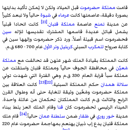
قامت
مملكة حضرموت
قبل الميلاد ولكن لا يُمكن تأكيد بدايتها
بصورة دقيقة، عاصمتها كانت
عرماء
في
شبوة
حالياً ولا تبعد كثيراً
[21]
عن مدينة
تمنع
عاصمة
مملكة قتبان
.
كانت اتحادا قبلياً
يشمل قبائل عديدة قاسمها المشترك تقديسها للإله
سين
فحضرموت اسم قبيلة أصلاً. ورد ذكر حضرموت وإلهها سين في
كتابة صرواح
للمكرب
السبئي
كربئيل وتر الأول
عام 700 - 680 ق.م.
كانت المملكة بقيادة الملك
شهر علهن
قد تحالفت مع
مملكة
مَعيَّن
في محافظة الجوف حالياً ومملكة قتبان واستقلت عن
مملكة سبأ قرابة العام 330 ق.م وهي الفترة التي شهدت تولي
[23]
[22]
سلالة همدان
حكم المملكة السبئية.
كانت العلاقة بين
مملكة حضرموت ومَعَّين وثيقة للغاية حتى أنه وطوال القرن
الرابع والثالث ق.م كانت المملكتان تحكمان من عائلة واحدة.
الميناء الرئيسي لحضرموت كان
قنا
وقام الملك
العز يلط
ببناء
[24]
مدينة
خور روري
في
ظفار
ضمن
سلطنة عمان
حالياً.
قام ملك
مملكة قتبان
يدع إب ذبيان يهنعم
بمهاجمة حضرموت عام 220