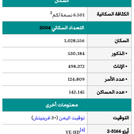
السكان
2
الكثافة السكانية
6.501 نسمة/كم
التعداد السكاني
2004
السكان
1٬028٬556
• الذكور
530٬184
• الإناث
498٬372
• عدد الأسر
124٬809
• عدد المساكن
142٬145
معلومات أخرى
التوقيت
توقيت اليمن
(+3
غرينيتش
)
[4]
أيزو 3166-2
YE-HD