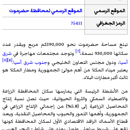
الموقع الرسمي
الموقع الرسمي لمحافظة حضرموت
الرمز الجغرافي
75411
تبلغ مساحة حضرموت نحو 190,000كم مربع ويقدر عدد
[7]
سكانها 930,000 نسمة،
وتوجد مجتمعات مهاجرة في
شرق
[9]
[8]
آسيا
، ودول مجلس التعاون الخليجي و
جنوب شرق آسيا
.
يعتبر ميناء المكلا من أهم موانئ الجمهورية ومطار المكلا هو
ثالث أكبر مطارات البلاد.
من الأنشطة الرئيسة التي يمارسها سكان المحافظة الزراعة
والاصطياد السمكي والثروة الحيوانية، حيث تصل نسبة إنتاج
المحاصيل الزراعية إلى (5.8%) من إجمالي الإنتاج الزراعي في
الجمهورية، وأهمها التمور والحبوب والمحاصيل النقدية، ويعد
قطاع الأسماك الرافد الاقتصادي الأول لسكان المحافظة كونها
تقع على شريط ساحلي طويل يمتد على شاطئ البحر العربي،