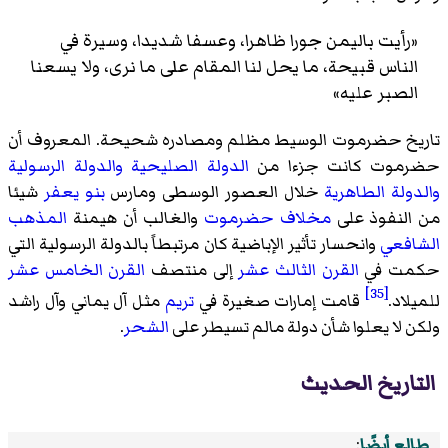
«رأيت باليمن جورا ظاهرا، وعسفا شديدا، وسيرة في
الناس قبيحة، ما يحل لنا المقام على ما نرى، ولا يسعنا
الصبر عليه»
تاريخ حضرموت الوسيط مظلم ومصادره شحيحة. المعروف أن
حضرموت كانت جزءا من
الدولة الصليحية
والدولة الرسولية
والدولة الطاهرية
خلال العصور الوسطى ومارس
بنو يعفر
شيئا
من النفوذ على
مخلاف حضرموت
والغالب أن هيمنة
المذهب
الشافعي
وانحسار تأثير الإباضية كان مرتبطاً بالدولة الرسولية التي
حكمت في
القرن الثالث عشر
إلى منتصف
القرن الخامس عشر
[35]
للميلاد.
قامت إمارات صغيرة في
تريم
مثل آل يماني وآل راشد
ولكن لا يعلوا شأن دولة مالم تسيطر على
الشحر
.
التاريخ الحديث
طالع أيضًا
: