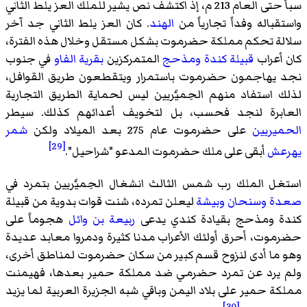
سبأ حتى العام 213 م، إذ اكتشف نص يشير للملك
العز يلط الثاني
واستقباله وفداً تجارياً من
الهند
. كان العز يلط الثاني جد آخر
سلالة تحكم مملكة حضرموت بشكل مستقل وخلال هذه الفترة،
كان أعراب
قبيلة كندة
ومذحج
المتمركزين
بقرية الفاو
في جنوب
نجد يهاجمون حضرموت باستمرار ويتقطعون طريق القوافل،
لذلك استفاد منهم الحِميَّريين ليس لحماية الطريق التجارية
العابرة لنجد فحسب، بل لتخويف أعدائهم كذلك. سيطر
الحميريين
على حضرموت عام 275 بعد الميلاد ولكن
شمر
[29]
يهرعش
أبقى على ملك حضرموت المدعو "شراحيل".
استغل الملك
رب شمس الثالث
انشغال الحِميَّريين بتمرد في
صعدة
وسنحان
وبيشة
ليعلن تمرده، شنت قوات بدوية من قبيلة
كندة ومذحج بقيادة كندي يدعى
ربيعة بن وائل
هجوماً على
حضرموت، أحرق أولئك الأعراب مدنا كثيرة ودمروا معابد عديدة
وهو ما أدى لنزوح قسم كبير من سكان حضرموت لمناطق أخرى،
ولم يرد عن تمرد حضرمي ضد مملكة حمير بعدها، فهيمنت
مملكة حمير على بلاد اليمن وباقي شبه الجزيرة العربية لما يزيد
[30]