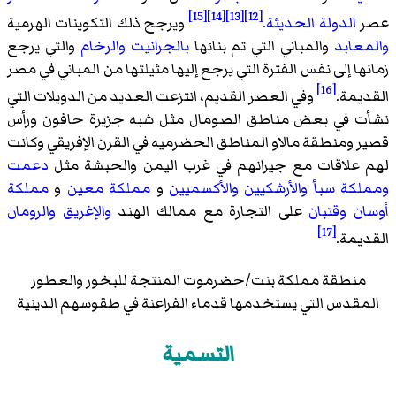
[15]
[14]
[13]
[12]
عصر
الدولة الحديثة
.
ويرجح ذلك التكوينات الهرمية
والمعابد
والمباني التي تم بنائها
بالجرانيت
والرخام
والتي يرجع
زمانها إلى نفس الفترة التي يرجع إليها مثيلتها من المباني في مصر
[16]
القديمة.
وفي العصر القديم، انتزعت العديد من الدويلات التي
نشأت في بعض مناطق الصومال مثل شبه جزيرة حافون ورأس
قصير ومنطقة مالاو المناطق الحضرميه في القرن الإفريقي وكانت
لهم علاقات مع جيرانهم في غرب اليمن والحبشة مثل
دعمت
ومملكة سبأ
والأرشكيين
والأكسميين
و
مملكة معين
و
مملكة
أوسان
وقتبان
على التجارة مع ممالك الهند
والإغريق
والرومان
[17]
القديمة.
منطقة مملكة بنت/حضرموت المنتجة للبخور والعطور
المقدس التي يستخدمها قدماء الفراعنة في طقوسهم الدينية
التسمية