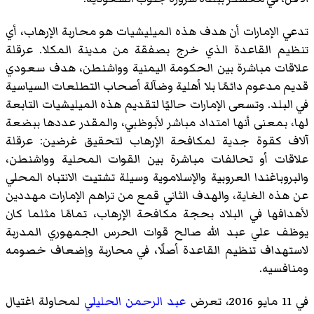
تدعي الإمارات أن هدف هذه الميليشيات هو محاربة الإرهاب، أي
تنظيم القاعدة الذي خرج بصفقة من مدينة المكلا. عرقلة
علاقات مباشرة بين الحكومة اليمنية وواشنطن، هدف سعودي
قديم مدعوم دائمًا بلا أهلية وضآلة أصحاب التطلعات السياسية
في البلد. وتسعى الإمارات حاليًا لتقديم هذه الميليشيات التابعة
لها، بمعنى أنها امتداد مباشر لأبوظبي، والمقدر عددها ببضعة
آلاف كقوة جدية لمكافحة الإرهاب لتحقيق غرضين: عرقلة
علاقات أو تحالفات مباشرة بين القوات المحلية وواشنطن،
والبروباغندا العروبية والإسلاموية وسيلة تشتيت الانتباه المحلي
عن هذه الغاية، والهدف الثاني قمع من تراهم الإمارات مهددين
لأهدافها في البلاد بحجة مكافحة الإرهاب، تمامًا مثلما كان
يوظف علي عبد الله صالح قوات الحرس الجمهوري المدربة
لاستهداف تنظيم القاعدة أصلًا، في محاربة وإضعاف خصومه
ومنافسيه.
في 11 مايو 2016، تعرض
عبد الرحمن الحليلي
لمحاولة اغتيال