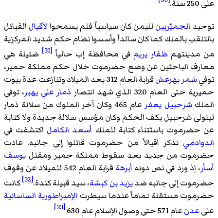
على 250 سنة.
توحيد
الحِميَّريين
لليمن كان سياسياً فلم يسمحوا
لأقيال
القبائل
بالتلقب بالملك كما كان سائداً وأسسوا نظام حكم شديد المركزية
[31]
من مدينتهم
ظفار يريم
في محافظة إب حالياً
ضئيلة هي
معارف الباحثين عن وضع حضرموت خلال حكم مملكة حمير،
توفي
شمر يهرعش
قرابة العام 312 بعد الميلاد وتنازعت عدة بيوت
حميرية حتى العام 320 الذي شهد انتصار
ذمار علي يهبر
، توفي
الملك
شرحبيل يعفر
عام 465 وكان آخر الملوك من سلالة ذمار
ليتولى
شرحبيل يكف
الحكم وكان مؤسس سلالة جديدة ولا كتابة
عن حضرموت باسثتناء كتابة للملك
أسعد الكامل
اكتشفت في
الدوادمي
تذكر أقيالاً من حضرموت قاتلوا إلى جانبه. عادت
حضرموت من جديد بعد سقوط مملكة حمير ومقتل
يوسف
أسأر
، إذ ورد في نص دونه
أبرهة
قرابة العام 542 للميلاد عن وقوف
[32]
حضرموت إلى جانبه ضد
يزيد بن كبشة
، سيد قبيلة كندة.
كانت
حضرموت مستقلة تماماً عندما سيطرت
الإمبراطورية الساسانية
[33]
على
عدن
عام 571 حتى وصول الإسلام عام 630