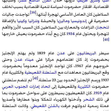
آسيا
وشرق أفريقيا
ذروتها خلال
القرن التاسع عشر
، وأسبابها
اقتصادية. افتقار حضرموت لسياسة تنمية اقتصادية بسبب
تخلف
[39]
السلاطين كان العامل الأساسي لهجرة أبنائها.
تواجدت جاليات
حضرمية في
إندونيسيا
وماليزيا
والحبشة
وتنزانيا
وكينيا
بالإضافة
للحجاز
، النزاعات والمعارك بين السلاطين كان السبب الأبرز والأهم
للهجرة وبحلول عام
1934
كان ربع أبناء حضرموت يعيش خارجها
[40]
سيطر
البريطانيون
على
عدن
عام 1839 ولم يهتم الإنجليز
بحضرموت إذ كان اهتمامهم مركزا على
ميناء عدن
وحتى
خروجهم عام 1967، كان تواجد الإنجليز معدوماً بحضرموت.
وقع البريطانيون معاهدات مع
السلطنة القعيطية
والكثيرية عام
[41]
1937 ورسم الإنجليز الحدود بين 23 سلطنة.
لم تنضم سلطنتي
حضرموت
الكثيرية
والقعيطية إلى
اتحاد إمارات الجنوب العربي
عام
1959
. كان القعيطيون يسيطرون على سواحل حضرموت بما
في ذلك
الشحر
وأدخلوا الكهرباء للمكلا وبنوا مطارها وأصدروا
عملة رسمية لدولتهم عرفت
بالشلن القعيطي
. وكانت السلطنة