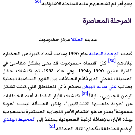
[50]
وهو أمر لم تشجعهم عليه السلطة الاشتراكية.
المرحلة المعاصرة
مدينة
المكلا
مركز حضرموت
قامت
الوحدة اليمنية
عام 1990 وعادت أعداد كبيرة من الحضارم
[50]
لبلادهم.
كان اقتصاد حضرموت قد نمى بشكل مفاجئ في
الفترة مابين 1990 و1994. وفي عام 1993، تم اكتشاف حقل
المسيلة النفطي الذي فاقم الخلافات بين القوى السياسية اليمنية
وطالب
علي سالم البيض
بحكم ذاتي للمناطق التي كانت تشكل
[51]
اليمن الجنوبي سابقاً.
اكتشاف الآبار النفطية أعاد الخطابات
عن "هوية طمسها الاشتراكيين"، ولكن المسألة ليست "هوية
مفقودة" بقدر ما هو اهتمام الأسر التجارية المستقرة بالسعودية
بهذه الآبار، بالإضافة لرغبة السعودية بمنفذ إلى
المحيط الهندي
[51]
أو ضم المنطقة بأكملها لتلك المملكة.