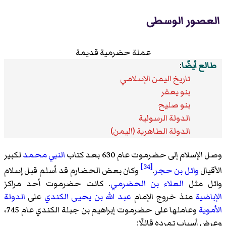
العصور الوسطى
عملة حضرمية قديمة
طالع أيضًا
:
تاريخ اليمن الإسلامي
بنو يعفر
بنو صليح
الدولة الرسولية
الدولة الطاهرية (اليمن)
وصل الإسلام إلى حضرموت عام 630 بعد كتاب
النبي محمد
لكبير
[34]
الأقيال
وائل بن حجر
.
وكان بعض الحضارم قد أسلم قبل إسلام
وائل مثل
العلاء بن الحضرمي
. كانت حضرموت أحد مراكز
الإباضية
منذ خروج الإمام
عبد الله بن يحيى الكندي
على
الدولة
الأموية
وعاملها على حضرموت إبراهيم بن جبلة الكندي عام 745،
وعرض أسباب تمرده قائلًا: