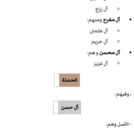
آل زراع
آل مفرح
ومنهم:
آل عثمان
آل خزيم
آل محسن
و هم:
آل عزيز
الحملة
، وفيهم:
آل حسن
–الأصل وهم: