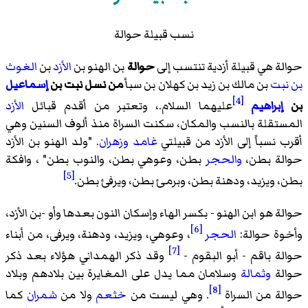
نسب قبيلة حوالة
حوالة هي قبيلة أزدية تنتسب إلى
حوالة
بن الهنو بن
الأزد
بن
الغوث
بن نبت
بن مالك بن زيد بن كهلان بن سبأ
من نسل نبت بن
إسماعيل
[4]
بن
إبراهيم
عليهما السلام.، وتعتبر من أقدم قبائل
الأزد
المستقلة بالنسب والمكان، سكنت السراة منذ ألوف السنين وهي
أقرب نسباً إلى الأزد من قبيلتي
غامد
وزهران
. "ولد الهنو بن الأزد
حوالة بطن،
والحجر
بطن، وعوهي بطن، والنوب بطن" ، وافكة
[5]
بطن، ويزيد، ودهنة بطن، وبرمئ بطن، ويرفئ بطن.
حوالة هو ابن الهنو - بكسر الهاء وإسكان النون بعدها وأو -بن الأزد،
[6]
وأخوة حوالة:
الحجر
، وعوهي، ويزيد، ودهنة، ويرفى، من أبناء
[7]
حوالة باقم - أبو البقوم -
وقد ذكر الهمداني هؤلاء بعد ذكر
حوالة
وثمالة
وسلامان مما يدل على المغايرة بين بلادهم وبلاد
[8]
حوالة من السراة
. وهي ليست من
خثعم
ولا من
شمران
كما