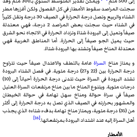
إلى 500 ملم
ويمكن تقدير المتوسط السنوي بـ300 ملم وقد
سجلت المراصد سقوط الأمطار في كل الفصول ولكن أغزرها مطر
الشتاء والربيع وتصل درجة الحرارة في الصيف 30 درجة وتقل كثيراً
في الشتاء حيث سجلت بعض المراصد 2 درجة، فهي معتدلة
صيفاً وتميل إلى البرودة شتاءً وتزداد الحرارة في الاتجاه نحو الشرق
حيث يميل الجو صيفاً إلى الحرارة. أما المناطق الغربية فهي
معتدلة المناخ صيفاً وتشتد بها البرودة شتاءً.
و يمتاز مناخ
السراة
عامة باللطف والاعتدال صيفاً حيت تتراوح
درجة الحرارة بين (22 و27) درجة مئوية. في فصل الشتاء البرودة
تشتد البرودة في السراة حيث تتدنى درجة الحرارة أحياناً إلى (10)
درجات مئوية. ويتنوع المناخ ما بين مناخ مرتفعات السراة العليل
صيفاً في سراة حوالة ومناخ سهل تهامة في حوالة الخيطان
والمشهور بحرارته في الصيف الذي تصل به درجة الحرارة إلى أكثر
من (35) درجة مئوية، ويمتاز مناخ تهامة بدفء شتاءه الذي يجذب
[16]
أهل السراة إليه عند اشتداد البرودة بمرتفعاتها.
الأمطار