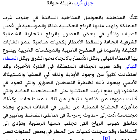
جبل أثرب
، قبيلة حوالة
تتأثر المنطقة بالعوامل المناخية السائدة في جنوب غرب
المملكة وتهب عليها الرياح العكسية شتاءً والموسمية في فصل
الصيف وتتأثر في بعض الفصول بالرياح التجارية الشمالية
الشرقيـة الجافة وتسقط الأمطار بكميات مناسبة لنمو الغابات
الكثيفة ولاسيما في السفوح الغربية والمرتفعات الغربية ويتنوع
بها الغطاء النباتي وتقل الأمطار بالاتجاه نحو الشرق ويقل
الغطاء
النباتي
وقد ضرب الجفاف المنطقة في الفترة الأخيرة، وقد
استفادت كثيراً من وجود الأودية وذلك في السقيا والاستهلاك
الآدمي ويعود ذلك لظاهرة التسخين الحراري والتي تعود في
منشئها إلى بقع الزيت المنتشرة على المسطحات المائية والتي
قللت بدورها من ظاهرة التبخر من تلك المسطحات. وكذلك
ماأفرزته الحضارة المدنية من تغيير في الغلاف الجوي وهذه
مجتمعة أدت إلى حدوث زحزحة في مناطق الضغط وتغيير في
مناطق هبوب الرياح التي تجلب معها الرطوبة وتؤدي إلى
التساقط، وقد سجلت كميات من المطر في بعض السنوات تصل
[15]