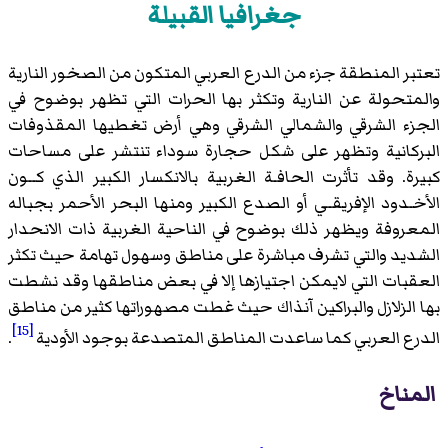
جغرافيا القبيلة
تعتبر المنطقة جزء من الدرع العربي المتكون من الصخور النارية
والمتحولة عن النارية وتكثر بها الحرات التي تظهر بوضوح في
الجزء الشرقي والشمالي الشرقي وهي أرض تغطيها المقذوفات
البركانية وتظهر على شكل حجارة سوداء تنتشر على مساحات
كبيرة. وقد تأثرت الحافـة الغربية بالانكسار الكبير الذي كــون
الأخـدود الإفريقـي أو الصدع الكبير ومنها البحر الأحمر بجباله
المعروفة ويظهر ذلك بوضوح في الناحية الغربية ذات الانحدار
الشديد والتي تشرف مباشرة على مناطق وسهول تهامة حيث تكثر
العقبات التي لايمكن اجتيازها إلا في بعض مناطقها وقد نشطت
بها الزلازل والبراكين آنذاك حيث غطت مصهوراتها كثير من مناطق
[15]
الدرع العربي كما ساعدت المناطق المتصدعة بوجود الأودية
.
المناخ