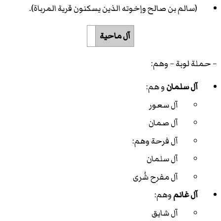
(سالم بن صالح وإخوته الذين يسكنون قرية المرباة).
آل ماحية
– حملة لوبة – وهم:
آل سلمان
و هم:
آل سعور
آل صمان
آل فرحة وهم:
آل سلمان
آل مفرح شُرى
آل غانم
وهم:
آل شايق