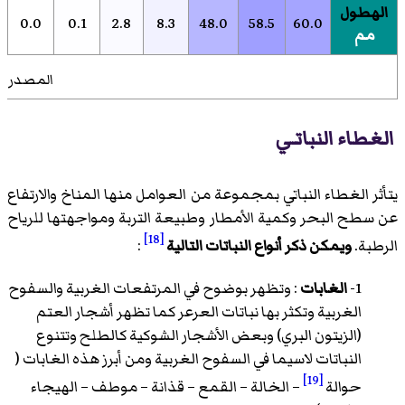
الهطول
0.0
0.1
2.8
8.3
48.0
58.5
60.0
مم
7]
المصدر:
الغطاء النباتـي
يتأثر الغطاء النباتي بمجموعة من العوامل منها المناخ والارتفاع
عن سطح البحر وكمية الأمطار وطبيعة التربة ومواجهتها للرياح
[18]
الرطبة.
ويمكن ذكر أنواع النباتات التالية
:
1-
الغابات
: وتظهر بوضوح في المرتفعات الغربية والسفوح
الغربية وتكثر بها نباتات العرعر كما تظهر أشجار العتم
(الزيتون البري) وبعض الأشجار الشوكية كالطلح وتتنوع
النباتات لاسيما في السفوح الغربية ومن أبرز هذه الغابات (
[19]
حوالة
– الخالة – القمع – قذانة – موطف – الهيجاء