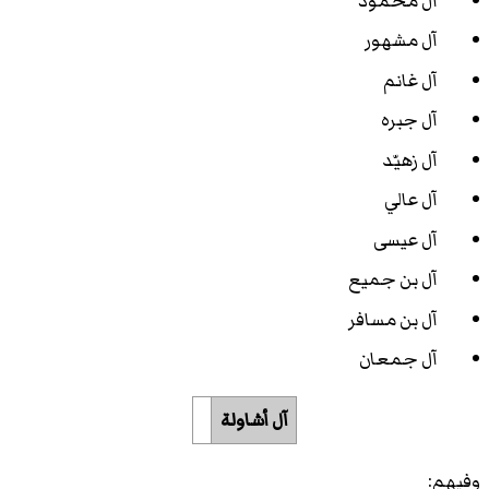
آل محمود
آل مشهور
آل غانم
آل جبره
آل زهيّد
آل عالي
آل عيسى
آل بن جميع
آل بن مسافر
آل جمعان
آل أشاولة
وفيهم: