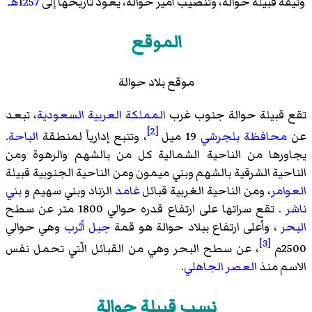
وثيقة قبيلة حوالة، وتنصيب أمير حوالة، يعود تاريخها إلى
1257هـ
الموقع
موقع بلاد حوالة
تقع قبيلة حوالة جنوب غرب
المملكة العربية السعودية
، تبعد
[2]
عن
محافظة بلجرشي
19 ميل
، وتتبع إدارياً لمنطقة
الباحة
.
يجاورها من الناحية الشمالية كل من بالشهم والرهوة ومن
الناحية الشرقية بالشهم وبني ميمون ومن الناحية الجنوبية قبيلة
العوامر
، ومن الناحية الغربية قبائل
غامد
الزناد وبني سهيم و
بني
ناشر
. تقع سراتها على ارتفاع قدره حوالي 1800 متر عن سطح
البحر
، وأعلى ارتفاع ببلاد حوالة هو قمة
جبل أثرب
وهي حوالي
[3]
2500م
، عن سطح البحر وهي من القبائل الّتي تحمل نفس
الاسم منذ
العصر الجاهلي
.
نسب قبيلة حوالة