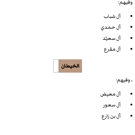
وفيهم:
آل شباب
آل حمدي
آل سعيّد
آل مقرع
الخيطان
، وفيهم:
آل معيض
آل سعور
آل بن زارع