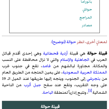
بانوراما
حواشٍ
المراجع
مصادر
لمعانٍ أخرى، انظر
حوالة (توضيح)
.
قبيلة حوالة
هي قبيلة
أزدية
قحطانية
وهي إحدى أقدم قبائل
العرب في
الجاهلية
والإسلام
والتي لا تزال محافظة على النسب
والمكانة. مجاورة لبالشهم من
غامد
، تقع في جنوب غرب
المملكة العربية السعودية
، على يمين المتجه من الطريق العام
من
بلجرشي
إلى الجنوب، ويتجه إليها طريقها عند الميل الـ 19
على وجه التقريب، وتقع عند سفح
جبل أثرب
من الناحية
[1]
الشمالية
، وتتبع إدارياً لمنطقة
الباحة
.
قبيلة حوالة