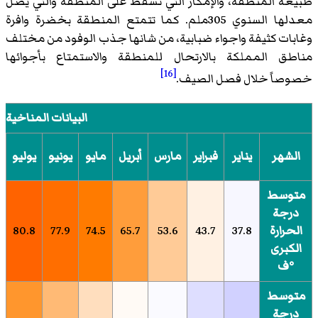
طبيعة المنطقة، والإمكار التي تسقط على المنطقة والتي يصل
معدلها السنوي 305ملم. كما تتمتع المنطقة بخضرة وافرة
وغابات كثيفة واجواء ضبابية، من شانها جذب الوفود من مختلف
مناطق المملكة بالارتحال للمنطقة والاستمتاع بأجوائها
[16]
خصوصاً خلال فصل الصيف.
البيانات المناخية ل
الشهر
يناير
فبراير
مارس
أبريل
مايو
يونيو
يوليو
متوسط
درجة
الحرارة
37.8
43.7
53.6
65.7
74.5
77.9
80.8
الكبرى
°ف
متوسط
درجة