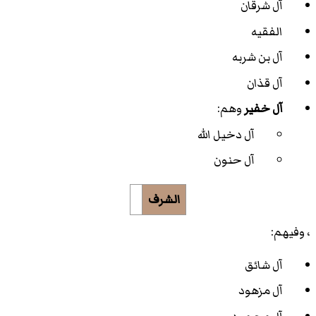
آل شرقان
الفقيه
آل بن شربه
آل قذان
آل خفير
وهم:
آل دخيل الله
آل حنون
الشرف
، وفيهم:
آل شائق
آل مزهود