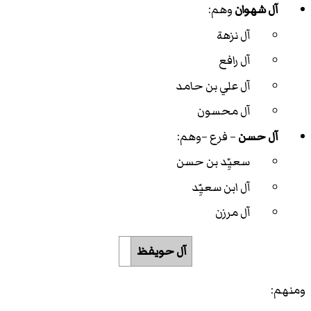
آل شهوان
وهم:
آل نزهة
آل رافع
آل علي بن حامد
آل محسون
آل حسن
– فرع –وهم:
سعيِّد بن حسن
آل ابن سعيِّد
آل مرزن
آل حويفظ
ومنهم: