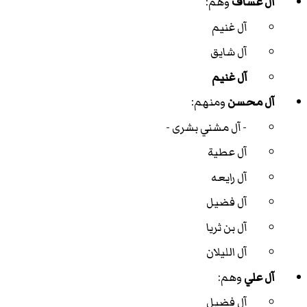
آل عساف
وهم:
آل غنيم
آل شايق
آل غنيم
آل محسن
ومنهم:
- آل مشني بشرى -
آل عطية
آل رايعه
آل فضيل
آل بن ثريا
آل الليلان
آل علي
وهم:
آل فضيل