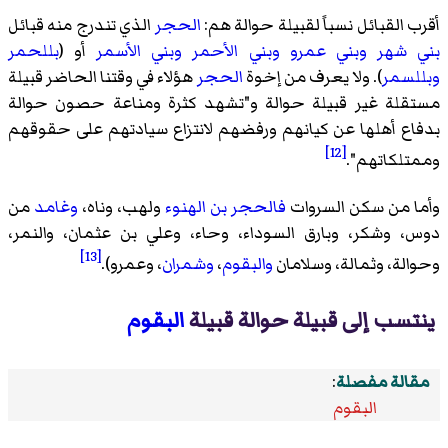
أقرب القبائل نسباً لقبيلة حوالة هم:
الحجر
الذي تندرج منه قبائل
بني شهر
وبني عمرو
وبني الأحمر
وبني الأسمر
أو (
بللحمر
وبللسمر
). ولا يعرف من إخوة
الحجر
هؤلاء في وقتنا الحاضر قبيلة
مستقلة غير قبيلة حوالة و"تشهد كثرة ومناعة حصون حوالة
بدفاع أهلها عن كيانهم ورفضهم لانتزاع سيادتهم على حقوقهم
[12]
وممتلكاتهم".
وأما من سكن السروات
فالحجر بن الهنوء
ولهب، وناه،
وغامد
من
دوس، وشكر، وبارق السوداء، وحاء، وعلي بن عثمان، والنمر،
[13]
وحوالة، وثمالة، وسلامان
والبقوم
،
وشمران
، وعمرو).
ينتسب إلى قبيلة حوالة قبيلة
البقوم
مقالة مفصلة
:
البقوم