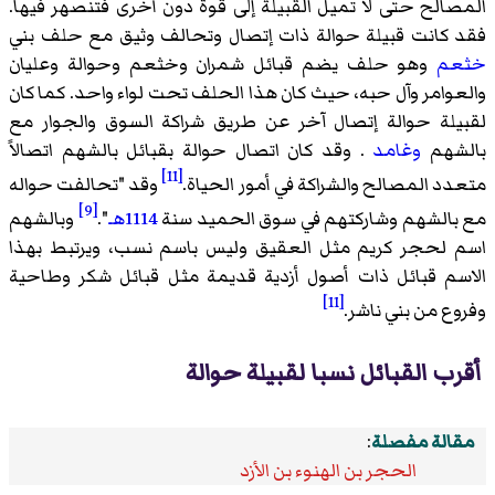
المصالح حتى لا تميل القبيلة إلى قوة دون أخرى فتنصهر فيها.
فقد كانت قبيلة حوالة ذات إتصال وتحالف وثيق مع حلف بني
خثعم
وهو حلف يضم قبائل شمران وخثعم وحوالة وعليان
والعوامر وآل حبه، حيث كان هذا الحلف تحت لواء واحد. كما كان
لقبيلة حوالة إتصال آخر عن طريق شراكة السوق والجوار مع
بالشهم
وغامد
. وقد كان اتصال حوالة بقبائل بالشهم اتصالاً
[11]
متعدد المصالح والشراكة في أمور الحياة.
وقد "تحالفت حواله
[9]
مع بالشهم وشاركتهم في سوق الحميد سنة
1114هـ
".
وبالشهم
اسم لحجر كريم مثل العقيق وليس باسم نسب، ويرتبط بهذا
الاسم قبائل ذات أصول أزدية قديمة مثل قبائل شكر وطاحية
[11]
وفروع من بني ناشر.
أقرب القبائل نسبا لقبيلة حوالة
مقالة مفصلة
:
الحجر بن الهنوء بن الأزد