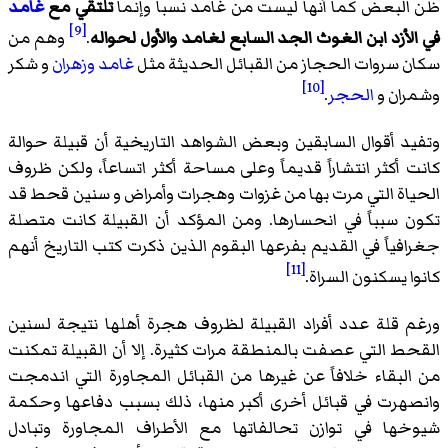
ظن البعض كما أنها ليست من غامد نسبا وإنما
تلتقي مع
غامد
[9]
في الأزد ابن الغوث الجد السابع لغامد والأول لحواله
.
وهم من
سكان سروات الحجاز من القبائل الحديثة مثل
غامد
وزهران
و شكر
[10]
وشمران و
الحجر
.
وتفيد أقوال السابقين وبعض الشواهد التاريخية أن قبيلة حوالة
كانت أكثر انتشاراً قديماً وعلى مساحة أكثر اتساعاً، ولكن ظروف
الحياة التي مرت بها من غزوات وهجرات وأمراض و سنين قحط قد
تكون سبباً في انحسارها. ومن المؤكد أن القبيلة كانت متصلة
جغرافياً في القديم بفرعها البقوم الذين ذكرت كتب التاريخ أنهم
[11]
كانوا يسكنون السراة.
ورغم قلة عدد أفراد القبيلة لظروف هجرة أهلها نتيجة لسنين
القحط التي عصفت بالمنطقة مرات كثيرة. إلا أن القبيلة تمكنت
من البقاء خلافاً عن غيرها من القبائل المجاورة التي اندمجت
وانصهرت في قبائل أخرى أكبر منها، ذلك بسبب دفاعها وحكمة
شيوخها في توازن تحالفاتها مع الأطراف المجاورة وتبادل