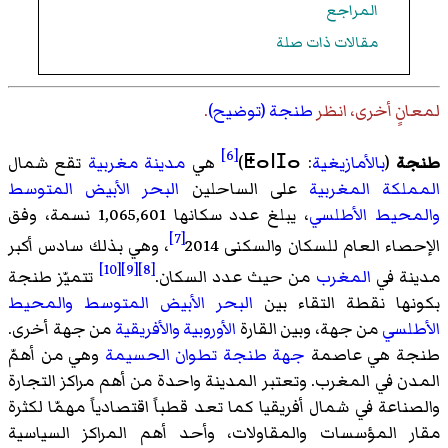
المراجع
مقالات ذات صلة
لمعانٍ أخرى، انظر
طنجة (توضيح)
.
[6]
طنجة
(
بالأمازيغية
: ⵟⴰⵏⵊⴰ)
هي
مدينة مغربية
تقع شمال
المملكة المغربية
على الساحلين
البحر الأبيض المتوسط
والمحيط الأطلسي
، يبلغ عدد سكانها 1,065,601 نسمة، وفق
[7]
الإحصاء العام للسكان والسكنى 2014
، وهي بذلك سادس أكبر
[10]
[9]
[8]
مدينة في
المغرب
من حيث عدد السكان.
تتميّز طنجة
بكونها نقطة التقاء بين
البحر الأبيض المتوسط
والمحيط
الأطلسي
من جهة، وبين القارة
الأوروبية
والأفريقية
من جهة أخرى.
طنجة هي عاصمة
جهة طنجة تطوان الحسيمة
وهي من أهمّ
المدن في المغرب. وتعتبر المدينة واحدة من أهم مراكز التجارة
والصناعة في شمال أفريقيا كما تعد قطباً اقتصادياً مهمّا لكثرة
مقار المؤسسات والمقاولات، وأحد أهم المراكز السياسية