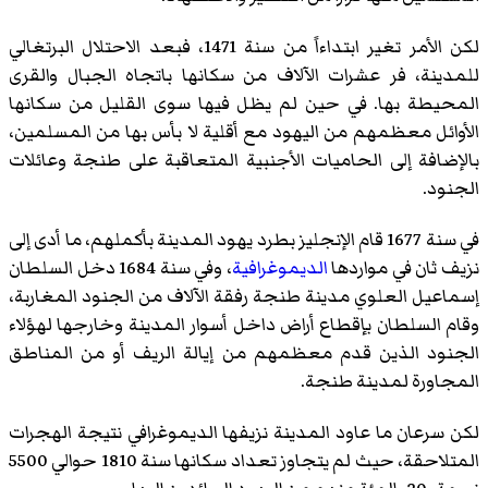
لكن الأمر تغير ابتداءاً من سنة 1471، فبعد الاحتلال البرتغالي
للمدينة، فر عشرات الآلاف من سكانها باتجاه الجبال والقرى
المحيطة بها. في حين لم يظل فيها سوى القليل من سكانها
الأوائل معظمهم من اليهود مع أقلية لا بأس بها من المسلمين،
بالإضافة إلى الحاميات الأجنبية المتعاقبة على طنجة وعائلات
الجنود.
في سنة 1677 قام الإنجليز بطرد يهود المدينة بأكملهم، ما أدى إلى
نزيف ثان في مواردها
الديموغرافية
، وفي سنة 1684 دخل السلطان
إسماعيل العلوي مدينة طنجة رفقة الآلاف من الجنود المغاربة،
وقام السلطان بإقطاع أراض داخل أسوار المدينة وخارجها لهؤلاء
الجنود الذين قدم معظمهم من إيالة الريف أو من المناطق
المجاورة لمدينة طنجة.
لكن سرعان ما عاود المدينة نزيفها الديموغرافي نتيجة الهجرات
المتلاحقة، حيث لم يتجاوز تعداد سكانها سنة 1810 حوالي 5500