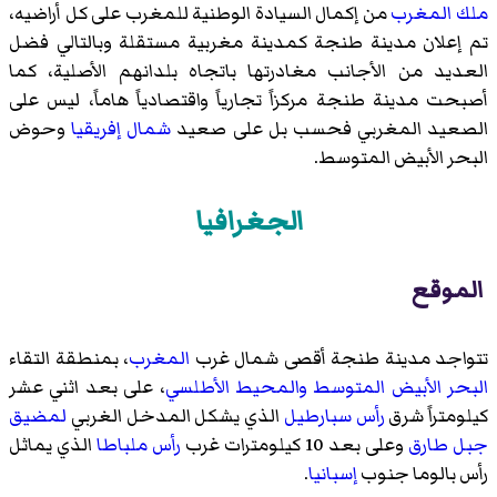
ملك المغرب
من إكمال السيادة الوطنية للمغرب على كل أراضيه،
تم إعلان مدينة طنجة كمدينة مغربية مستقلة وبالتالي فضل
العديد من الأجانب مغادرتها باتجاه بلدانهم الأصلية، كما
أصبحت مدينة طنجة مركزاً تجارياً واقتصادياً هاماً، ليس على
الصعيد المغربي فحسب بل على صعيد
شمال إفريقيا
وحوض
البحر الأبيض المتوسط.
الجغرافيا
الموقع
تتواجد مدينة طنجة أقصى شمال غرب
المغرب
، بمنطقة التقاء
البحر الأبيض المتوسط
والمحيط الأطلسي
، على بعد اثني عشر
كيلومتراً شرق
رأس سبارطيل
الذي يشكل المدخل الغربي
لمضيق
جبل طارق
وعلى بعد 10 كيلومترات غرب
رأس ملباطا
الذي يماثل
رأس بالوما جنوب
إسبانيا
.