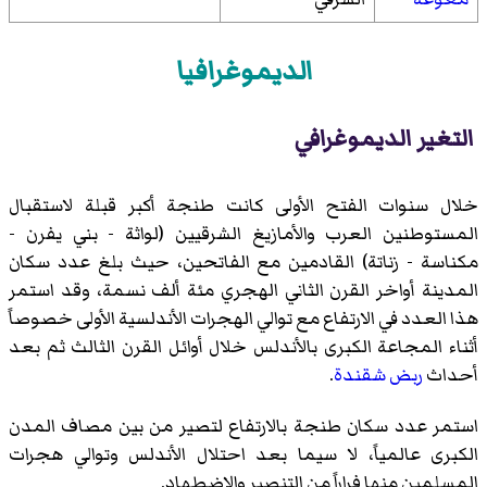
الديموغرافيا
التغير الديموغرافي
خلال سنوات الفتح الأولى كانت طنجة أكبر قبلة لاستقبال
المستوطنين العرب والأمازيغ الشرقيين (لواثة - بني يفرن -
مكناسة - زناتة) القادمين مع الفاتحين، حيث بلغ عدد سكان
المدينة أواخر القرن الثاني الهجري مئة ألف نسمة، وقد استمر
هذا العدد في الارتفاع مع توالي الهجرات الأندلسية الأولى خصوصاً
أثناء المجاعة الكبرى بالأندلس خلال أوائل القرن الثالث ثم بعد
أحداث
ربض شقندة
.
استمر عدد سكان طنجة بالارتفاع لتصير من بين مصاف المدن
الكبرى عالمياً، لا سيما بعد احتلال الأندلس وتوالي هجرات
المسلمين منها فراراً من التنصير والاضطهاد.