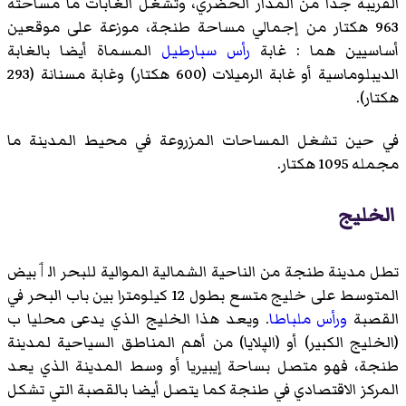
القريبة جدا من المدار الحضري، وتشغل الغابات ما مساحته
963 هكتار من إجمالي مساحة طنجة، موزعة على موقعين
أساسيين هما : غابة
رأس سبارطيل
المسماة أيضا بالغابة
الديبلوماسية أو غابة الرميلات (600 هكتار) وغابة مسنانة (293
هكتار).
في حين تشغل المساحات المزروعة في محيط المدينة ما
مجمله 1095 هكتار.
الخليج
تطل مدينة طنجة من الناحية الشمالية الموالية للبحر الٲبيض
المتوسط على خليج متسع بطول 12 كيلومترا بين باب البحر في
القصبة
ورأس ملباطا
. ويعد هذا الخليج الذي يدعى محليا ب
(الخليج الكبير) أو (الپلايا) من أهم المناطق السياحية لمدينة
طنجة، فهو متصل بساحة إيبيريا أو وسط المدينة الذي يعد
المركز الاقتصادي في طنجة كما يتصل أيضا بالقصبة التي تشكل