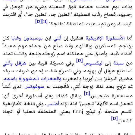
وذات يوم حطت حمامة فوق السفينة وشيء من الوحل في
رجليها، فصاح ركّاب السفينة "الطين جا، الطين جا"، أي اقتربت
[12]
[11]
اليابسة، ومن ثم سميت المنطقة "طنجة".
أما
الأسطورة الإغريقية
فتقول إن
أنتي
ابن
بوسيدون
وغايا
كان
يهاجم المسافرين ويقتلهم وقد صنع من جماجمهم معبداً
أهداه لأبيه، وأطلق على مملكته اسم زوجته
طِنجة
وكانت تمتد
[12]
من
سبتة
إلى
ليكسوس
.
وفي معركة قوية بين
هرقل
وأنتي
استطاع هرقل أن يهزمه، وفي الصراع شقت إحدى ضربات سيفه
مضيق البوغاز بين أوروبا والمغرب
والمغارات المشهورة باسمه
،
ثم تزوج بعد ذلك زوجة أنتي، فأنجبت له
سوفوكس
الذي أنشأ
[11]
مستعمرة طنجيس.
ويقال كذلك وفق أسطورة أخرى أنها
تحمل اسم الآلهة
"تِنجِيس"
ابنة الإله
أطلس
، وفي اللغة الأمازيغية
الاسم طنجة أو تينّج tinnj يعني المنطقة العليا أو اتجاه
[13]
الشمال
خلال العصور الإسلامية حافظت المدينة على تسميتها طنجة،