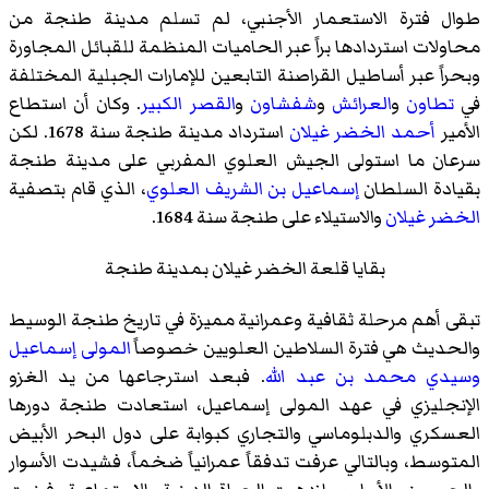
طوال فترة الاستعمار الأجنبي، لم تسلم مدينة طنجة من
محاولات استردادها براً عبر الحاميات المنظمة للقبائل المجاورة
وبحراً عبر أساطيل القراصنة التابعين للإمارات الجبلية المختلفة
في
تطاون
و
العرائش
و
شفشاون
و
القصر الكبير
. وكان أن استطاع
الأمير
أحمد الخضر غيلان
استرداد مدينة طنجة سنة 1678. لكن
سرعان ما استولى الجيش العلوي المفربي على مدينة طنجة
بقيادة السلطان
إسماعيل بن الشريف العلوي
، الذي قام بتصفية
الخضر غيلان
والاستيلاء على طنجة سنة 1684.
بقايا قلعة الخضر غيلان بمدينة طنجة
تبقى أهم مرحلة ثقافية وعمرانية مميزة في تاريخ طنجة الوسيط
والحديث هي فترة السلاطين العلويين خصوصاً
المولى إسماعيل
وسيدي محمد بن عبد الله
. فبعد استرجاعها من يد الغزو
الإنجليزي في عهد المولى إسماعيل، استعادت طنجة دورها
العسكري والدبلوماسي والتجاري كبوابة على دول البحر الأبيض
المتوسط، وبالتالي عرفت تدفقاً عمرانياً ضخماً، فشيدت الأسوار