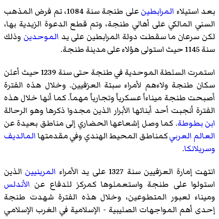
بعد استيلاء
المرابطين
على طنجة سنة 1084، تم فرض المذهب
السني المالكي على أهالي طنجة، وتم قطع الدعوة الزيدية بها،
لكن سرعان ما سقطت دولة المرابطين على يد
الموحدين
وذلك
سنة 1145 حيث استولى هؤلاء على مدينة طنجة.
استمرت السلطة الموحدية في طنجة حتى سنة 1239 حيث أعلن
سكان طنجة ولاءهم لأمراء سبتة العزفيين. وخلال هذه الفترة
أصبحت طنجة ميناءاً عسكرياً وتجارياً مهماً. كما أنها خلال هذه
الفترة أنجبت أحد أبنائها الأبرار الذين مجدوا ذكرها وهو الرحالة
ابن بطوطة
. كما وصل إشعاعها الحضاري إلى مناطق بعيدة عن
العالم العربي
كمناطق المحيط الهندي وفي مقدمتها
المالديف
وسريلانكا
.
انتهت إمارة العزفيين سنة 1327 على يد الأمراء
المرينيين
الذين
استولوا على طنجة واستعملوها كمركز للدفاع عن
الأندلس
وميناء لعبور المتطوعين، وخلال هذه الفترة شهدت طنجة
إحدى أهم المواجهات الصليبية - الإسلامية في الغرب الإسلامي