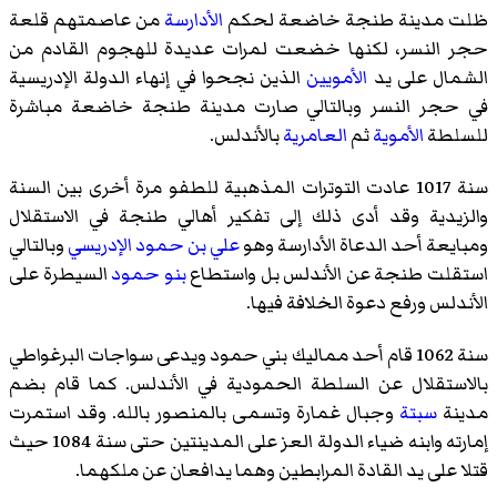
ظلت مدينة طنجة خاضعة لحكم
الأدارسة
من عاصمتهم قلعة
حجر النسر، لكنها خضعت لمرات عديدة للهجوم القادم من
الشمال على يد
الأمويين
الذين نجحوا في إنهاء الدولة الإدريسية
في حجر النسر وبالتالي صارت مدينة طنجة خاضعة مباشرة
للسلطة
الأموية
ثم
العامرية
بالأندلس.
سنة 1017 عادت التوترات المذهبية للطفو مرة أخرى بين السنة
والزيدية وقد أدى ذلك إلى تفكير أهالي طنجة في الاستقلال
ومبايعة أحد الدعاة الأدارسة وهو
علي بن حمود الإدريسي
وبالتالي
استقلت طنجة عن الأندلس بل واستطاع
بنو حمود
السيطرة على
الأندلس ورفع دعوة الخلافة فيها.
سنة 1062 قام أحد مماليك بني حمود ويدعى
سواجات البرغواطي
بالاستقلال عن السلطة الحمودية في الأندلس. كما قام بضم
مدينة
سبتة
وجبال غمارة وتسمى بالمنصور بالله. وقد استمرت
إمارته وابنه ضياء الدولة العز على المدينتين حتى سنة 1084 حيث
قتلا على يد القادة المرابطين وهما يدافعان عن ملكهما.