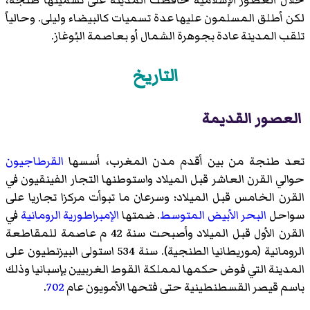
لكن أطلق المسلمون عليها عدة تسميات كالبيضاء وليلى. وحالياً
تلقب المدينة عادة بجوهرة الشمال أو بعاصمة البُوغاز.
التاريخ
العصور القديمة
تعد طنجة من بين أقدم مدن المغرب، أسسها
القرطاجيون
حوالي القرن العاشر قبل الميلاد واستوطنها التجار الفينقيون في
القرن الخامس قبل الميلاد؛ وسرعان ما تبوأت مركزا تجاريا على
سواحل
البحر الأبيض المتوسط
. ضمتها
الإمبراطورية الرومانية
في
القرن الأول قبل الميلاد وأصبحت سنة 42 م عاصمة للمقاطعة
الرومانية (موريطانيا الطنجية). سنة 534 استولى البيزنطيون على
المدينة التي فوض حكمها لمملكة القوط الغربيين بإسبانيا وذلك
باسم قيصر القسطنطينية حتى فتحها الأمويون عام
702
.