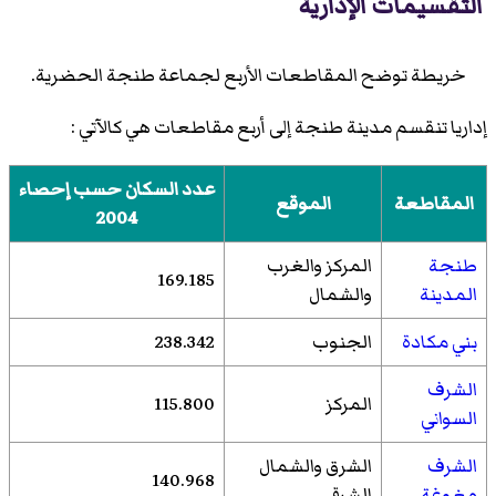
التقسيمات الإدارية
خريطة توضح المقاطعات الأربع لجماعة طنجة الحضرية.
إداريا تنقسم مدينة طنجة إلى أربع مقاطعات هي كالآتي :
عدد السكان حسب إحصاء
المقاطعة
الموقع
2004
طنجة
المركز والغرب
169.185
المدينة
والشمال
بني مكادة
الجنوب
238.342
الشرف
المركز
115.800
السواني
الشرف
الشرق والشمال
140.968
مغوغة
الشرقي