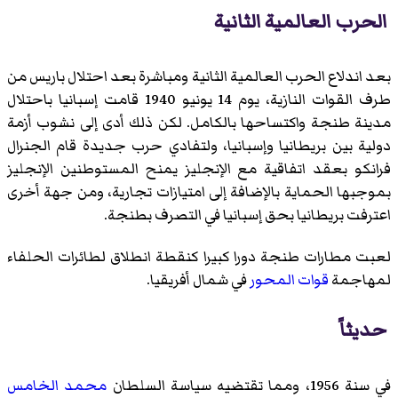
الحرب العالمية الثانية
بعد اندلاع الحرب العالمية الثانية ومباشرة بعد احتلال باريس من
طرف القوات النازية، يوم 14 يونيو 1940 قامت إسبانيا باحتلال
مدينة طنجة واكتساحها بالكامل. لكن ذلك أدى إلى نشوب أزمة
دولية بين بريطانيا وإسبانيا، ولتفادي حرب جديدة قام الجنرال
فرانكو بعقد اتفاقية مع الإنجليز يمنح المستوطنين الإنجليز
بموجبها الحماية بالإضافة إلى امتيازات تجارية، ومن جهة أخرى
اعترفت بريطانيا بحق إسبانيا في التصرف بطنجة.
لعبت مطارات طنجة دورا كبيرا كنقطة انطلاق لطائرات الحلفاء
لمهاجمة
قوات المحور
في شمال أفريقيا.
حديثاً
في سنة 1956، ومما تقتضيه سياسة السلطان
محمد الخامس