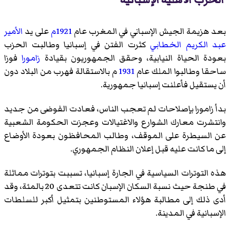
بعد هزيمة الجيش الإسباني في المغرب عام
1921م
على يد
الأمير
عبد الكريم الخطابي
كثرت الفتن في إسبانيا وطالبت الحزب
بعودة الحياة النيابية، وحقق الجمهوريون بقيادة
زامورا
فوزا
ساحقا وطالبوا الملك عام
1931
م بالاستقالة فهرب من البلاد دون
أن يستقيل فأعلنت إسبانيا جمهورية.
بدأ زامورا بإصلاحات لم تعجب الناس، فعادت الفوضى من جديد
وانتشرت معارك الشوارع والاغتيالات وعجزت الحكومة الشعبية
عن السيطرة على الموقف، وطالب المحافظون بعودة الأوضاع
إلى ما كانت عليه قبل إعلان النظام الجمهوري.
هذه التوترات السياسية في الجارة إسبانيا، تسببت بتوترات مماثلة
في طنجة حيث نسبة السكان الإسبان كانت تتعدى 20 بالمئة، وقد
أدى ذلك إلى مطالبة هؤلاء المستوطنين بتمثيل أكبر للسلطات
الإسبانية في المدينة.