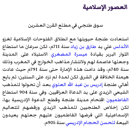
العصور الإسلامية
سوق طنجي في مطلع القرن العشرين
استعادت طنجة حيويتها مع انطلاق الفتوحات الإسلامية لغزو
الأندلس
علي يد
طارق بن زياد
سنة 711م، لكن سرعان ما استطاع
الثوار البربر بقيادة
ميسرة المضغري
الاستيلاء على المدينة
وجعلها عاصمة لهم ولانتشار مذاهب الخوارج في المغرب وذلك
سنة 740م، وقد دامت هذه الإمارة حتى سنة 791م حيث عادت
هيمنة الخلافة في الشرق لكن لمدة لم تزد على السنتين؛ ثم بايع
أهالي طنجة
إدريس بن عبد الله العلوي
بعد أن تحولوا للمذهب
الشيعي الزيدي على يد الدعاة العراقيين. وفي سنة 904 استطاع
الفاطميون
اقتحام مدينة طنجة وقطع الدعوة الإدريسية بها،
لكن إخلاص الطنجيين للمذهب الزيدي ورفضهم للتعاليم
الإسماعيلية التي فرضها الفاطميون عليهم جعلهم يعيدون
البيعة
للحسن الحجام الإدريسي
سنة 905م.