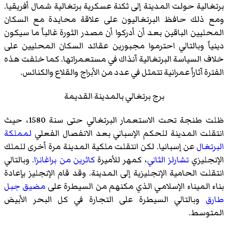
برتغالية حولت المدينة إلى ثكنة عسكرية برتغالية شمال أفريقيا.
ومع ذلك حافظ البرتغاليون على علاقة محايدة مع السكان
المحليين الباقين بعد أن أدركوا أن مصدر الثورة غالباً ما سيكون
دينياً وبالتالي احترموا مجبورين عقائد السكان المحليين على
خلاف السياسة البرتغالية آنذاك في مستعمراتها. كما خلفت هذه
الفترة آثاراً عمرانية تتمثل في عدد من الأبراج والقلاع والكنائس.
برج برتغالي بالمدينة القديمة
ظلت طنجة تحت الاستعمار البرتغالي حتى سنة 1580، حيث
انتقلت المدينة للحكم الإسباني بعد الانفصال الفعلي
لمملكة
البرتغال
عن إسبانيا. لكن انتقلت ملكية المدينة مرة أخرى للملك
الإنجليزي
تشارلز الثاني
، كمهر للأميرة
كاثرين من براغانزا
. وبالتالي
انتقلت الحامية الإنجليزية إلى المدينة. وقد قام الإنجليز بإعادة
بناء الميناء الإسلامي الذي مكنهم من السيطرة على
مضيق جبل
طارق
وبالتالي السيطرة على التجارة في كل البحر الأبيض
المتوسط.