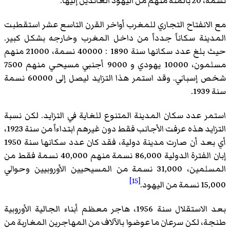
نسمة، 20 بالمئة منهم من اليهود العائدين إليها.
مع الانفتاح التجاري للمغرب أواخر القرن التاسع عشر استقطبت
المدينة سكاناً جدداً من داخل المغرب وخارجه بشكل كبير.
حيث بلغ عدد سكانها سنة 1890 : 40000 نسمة، 21000 منهم
مسلمون، 10000 يهودي و 9000 أجنبي مسيحي منهم 7500
شخص إسباني. وقد استمر هذا التزايد ليصل إلى 60000 نسمة
سنة 1939.
استمر عدد سكان المدينة المتنوع للغاية في التزايد. لكن نسبة
التزايد هذه عرفت الأجانب فقط دون غيرهم ابتداءاً من سنة 1923،
أي بعد أن صارت مدينة دولية، فقد كان عدد سكانها سنة 1950
إبان الفترة الدولية 86,000 نسمة منهم 40,000 نسمة فقط من
المسلمين، 31,000 نسمة من المسيحيين الأوروبيين وحوالي
[15]
15,000 نسمة من اليهود.
بعد الاستقلال سنة 1956، هاجر معظم أبناء الجالية الأوروبية
طنجة، لكن سرعان ما عوضوا بالآلاف من المهاجرين المغاربة من