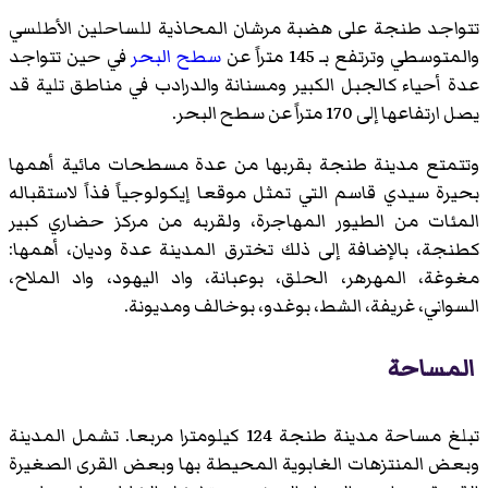
تتواجد طنجة على هضبة مرشان المحاذية للساحلين الأطلسي
والمتوسطي وترتفع بـ 145 متراً عن
سطح البحر
في حين تتواجد
عدة أحياء كالجبل الكبير ومسنانة والدرادب في مناطق تلية قد
يصل ارتفاعها إلى 170 متراً عن سطح البحر.
وتتمتع مدينة طنجة بقربها من عدة مسطحات مائية أهمها
بحيرة سيدي قاسم التي تمثل موقعا إيكولوجياً فذاً لاستقباله
المئات من الطيور المهاجرة، ولقربه من مركز حضاري كبير
كطنجة، بالإضافة إلى ذلك تخترق المدينة عدة وديان، أهمها:
مغوغة، المهرهر، الحلق، بوعبانة، واد اليهود، واد الملاح،
السواني، غريفة، الشط، بوغدو، بوخالف ومديونة.
المساحة
تبلغ مساحة مدينة طنجة 124 كيلومترا مربعا. تشمل المدينة
وبعض المنتزهات الغابوية المحيطة بها وبعض القرى الصغيرة