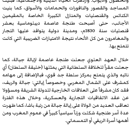
والحصون والأبواب. وازدهرت الحياة الدينية والاجتماعية، فبنيت
المساجد والقصور والنافورات والحمامات والأسواق، كما بنيت
الكنائس والقنصليات والمنازل الكبيرة الخاصة بالمقيمين
الأجانب، حتى أصبحت طنجة عاصمة ديبلوماسية بعشر
قنصليات سنة 1830م، ومدينة دولية يتوافد عليها التجار
والمغامرون من كل الأنحاء نتيجة الامتيازات الضريبية التي كانت
تتمتع بها.
خلال العهد العلوي جعلت طنجة عاصمة لإيالة جبالة، كما
جعلت مقراً للخلافة السلطانية التي يمثلها (خليفة السلطان) أي
نائبه والذي يتمتع بمركز سلطة جد قوي، فبالإضافة إلى مهامه
كمشرف على الشمال المغربي وخصوصاً إيالتي: جبالة والريف،
فقد كان مشرفاً على العلاقات الخارجية للدولة الشريفة ومسؤولا
عن عقد الاتفاقيات التجارية والعسكرية، وخلال هذه الفترة
تعاقب العديد من الولاة على إيالة جبالة من رتبة باشا، كما ظهرت
عدة أسر طنجية شكلت وزناً سياسياً كبيراً في عموم المغرب ومن
أهمها أسرة الريفي أو التمسماني.