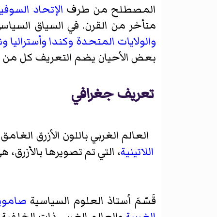
المصطلح من طرف
الإتحاد السوفيا
متأخر من القرن. في السياق السياس
والولايات المتحدة
وكندا
وأستراليا
ون
بعض الأحيان يضم التعريف كل من
تعريف جغرافي
العالم الغربي باللون الأزرق الغا
اللاتينية
، التي تم تصويرها بالأزرق، 
قَسّمَ أستاذ العلوم السياسية
صاموي
الغربية
والعالم الغربي ذات الخلفية ا