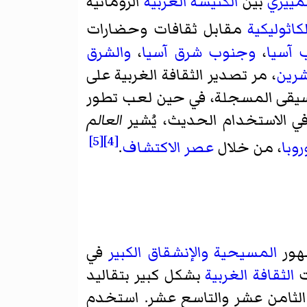
مييزي
بين
الكنيسة الغربية
الرومانية
لكاثوليكية
مقابل ثقافات وحضارات
 آسيا
،
وجنوب شرق آسيا
،
والشرق
شرين
، مر تصدير الثقافة الغربية على
يقى المسجلة، في حين لعب تطور
في الاستخدام الحديث، يُشير
العالم
[5]
[4]
وبا
، من خلال
عصر الاكتشاف
.
ور
المسيحية
والإنشقاق الكبير
في
ت
الثقافة الغربية
بشكل كبير بتقاليد
الثامن عشر والتاسع عشر. استخدم