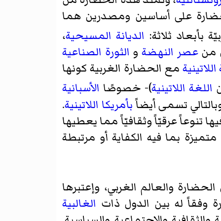
حضارة على أساسين ومصدرين هما
ة بأبعاد ثلاثة:
الديانة المسيحية
،
ل من
عصر النهضة
و
الثورة الصناعية
للاتينية
مع الحضارة الغربية كونها
ن
اللغة اللاتينية
)- خصوصًا
الأسبانية
بالتالي تسمى أيضاً
بأمريكا اللاتينية
.
وعاً عرقيّاً وثقافيّاً مما يعطيها
تميزة بما فيه الكفاية أو مرتبطة
لحضارة والعالم الغربي، وإعتبرها
 وفقاً له بين الدول ذات
الغالبية
 والثقافية والاجتماعية والسياسية.