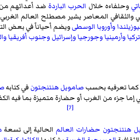
تي
وحلفاءه خلال
الحرب الباردة
ضد أعدائهم من 
ي والثقافي المعاصر يشير مصطلح العالم الغربي
يوزيلندا
وأوروبا الوسطى
ويضم أحياناً في بعض ال
تركيا
وأرمينيا
وجورجيا
وإسرائيل
وجنوب أفريقيا
وال
مق كما تعرفيه بحسب
صامويل هنتنجتون
في كتابه
صد
هي إما جزء من الغرب أو حضارة متميزة بما فيه الكف
[7]
ل هنتنجتون
حضارات العالم
الحالية إلى تسعة
م
لثقافية
المسيحية الغربية
بشكليها
الكاثوليكية
-
الب