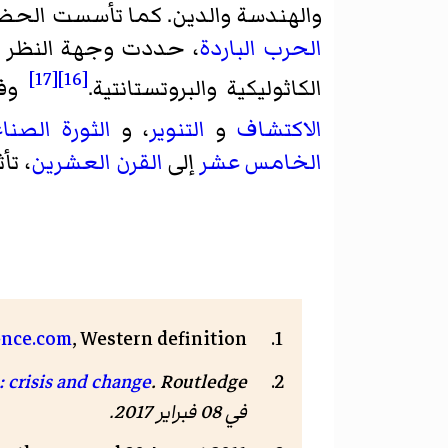
والهندسة والدين. كما تأسست الحضا
الحرب الباردة
، حددت وجهة النظر ال
[17]
[16]
الكاثوليكية والبروتستانتية.
وفي
الاكتشاف
و
التنوير
، و
الثورة الصنا
الخامس عشر
إلى
القرن العشرين
، تأ
ence.com
, Western definition
. Routledge. صفحة 48. . مؤرشف من
: crisis and change
في 08 فبراير 2017.