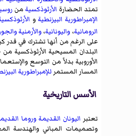
تمتد الحضارة
الأرثوذكسية
من
روسيا
الإمبراطورية البيزنطية
و
الأرثوذكسية
الرومانية
،
واليونانية
،
والأرمنية
والجور
على الرغم من أنها تشترك في قدر كب
البلدان المسيحية الأرثوذكسية من 
الأوروبية بدلاً من التوسع والإستعم
المسار المستمر
للإمبراطورية البيزنط
الأسس التاريخية
تعتبر
اليونان القديمة
وروما القديم
وتصميمات المباني والهندسة المع