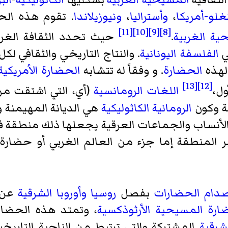
غلو-أمريكا
،
وأستراليا
،
ونيوزيلاندا
. تقوم هذه ال
[11]
[10]
[9]
[8]
ية الغربية
.
حيث تحدد الثقافة الغربيّ
في
الفلسفة اليونانية
. والنتاج التاريخي والثقافي لك
لهذه
الحضارة
. و وفقاً له تتشابه
الحضارة الأمريكية ا
[13]
[12]
ل،
اللغات الرومانسية
(أي، التي اشتقت م
 وكون
الرومانية الكاثوليكية
هي الديانة المهيمنة و
أنساب والجماعات العرقية يجعلها ذلك منطقة فيها تن
 المنطقة إما جزء من العالم الغربي أو حضارة م
دام الحضارات
بفصل
روسيا
وأوروبا الشرقية
عن ا
ارة المسيحية الأرثوذكسية
، وتمتد هذه الحضارة
شرقية
المشتركة والتي ترتبط من الناحية التاريخية