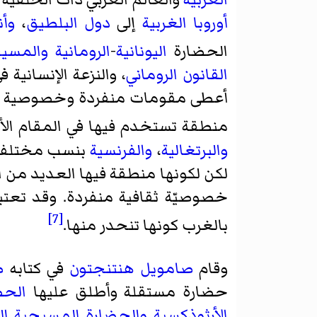
أوروبا الغربية
إلى
دول البلطيق
،
وأن
الحضارة
اليونانية
-
الرومانية
والمسيح
القانون الروماني
، والنزعة الإنسانية 
أعطى مقومات منفردة وخصوصية 
منطقة تستخدم فيها في المقام الأو
والبرتغالية
،
والفرنسية
بنسب مختلفة
لكن لكونها منطقة فيها العديد من ال
خصوصيّة ثقافية منفردة. وقد تعتبر
[7]
بالغرب كونها تنحدر منها.
وقام
صامويل هنتنجتون
في كتابه
ص
حضارة مستقلة وأطلق عليها
الحض
الأرثوذكسية
والحضارة المسيحية ال