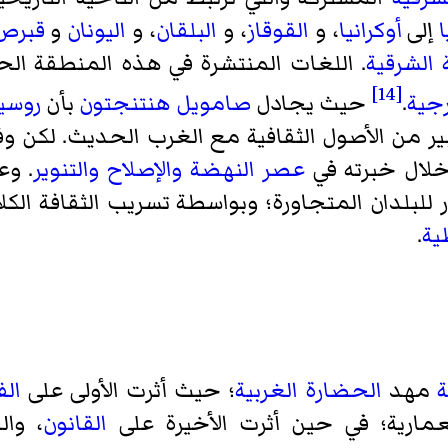
إلى
أوكرانيا
، و
القوقاز
، و
البلقان
، و
اليونان
و
قبرص
 الشرقية
. اللغات المنتشرة في هذه المنطقة ال
[14]
جية
.
حيث يجادل
صامويل هنتنجتون
بأن
روسيا
ير من الأصول الثقافية مع الغرب الحديث. لكن وفق
خلال خبرته في
عصر النهضة
والإصلاح
والتنوير
. وع
ار للبلدان المتجاورة؛ وبواسطة تسريب الثقافة الك
ية
.
ة
مهد
الحضارة الغربية
؛ حيث أثرت الأولى على
ال
مارية؛ في حين أثرت الأخيرة على
القانون
، وال