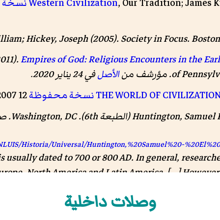
, Our Tradition; James K
Western Civilization
نسخة 
liam; Hickey, Joseph (2005).
Society in Focus
. Bosto
2011).
Empires of God: Religious Encounters in the Ear
of Pennsylv
. مؤرشف من
الأصل
في 24 يناير 2020
.
THE WORLD OF CIVILIZATION
نسخة محفوظة
12 March 2007 على موقع واي باك مشين.
Huntington, Samuel P
(الطبعة 6th). Washington, DC. صفحات
NLUIS/Historia/Universal/Huntington,%20Samuel%20-%20El%20
is usually dated to 700 or 800 AD. In general, research
urope, North America and Latin America. [...] However
h from Europe and North America. Although it is a scio
وصلات داخلية
grees, elements of indigenous American civilizations,
nd authoritarian culture that Europe had to a much les