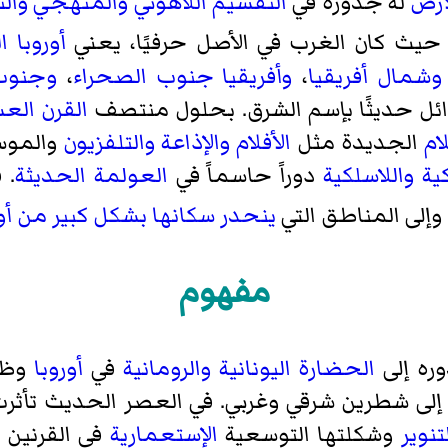
أرض
له جذوره في
التقسيم اللاهوتي والمنهجي والت
يث كان الغرب في الأصل حرفيًا، يعني
أوروبا ا
وشمال أفريقيا
،
وأفريقيا جنوب الصحراء
،
وجنوب
لأوائل حديثًا بإسم الشرق. بحلول منتصف
القرن الع
ام
الجديدة مثل
الأفلام
والإذاعة
والتلفزيون
والموس
ية واللاسلكية
دوراً حاسماً في
العولمة الحديثة
. 
وإلى المناطق التي
ينحدر سكانها بشكل كبير من أور
مفهوم
ره إلى
الحضارة اليونانية
والرومانية
في
أوروبا
وظه
 إلى شطرين شرقي وغربي. في العصر الحديث تأثر
تنوير
وشكلتها التوسعية
الإستعمارية
في القرنين 