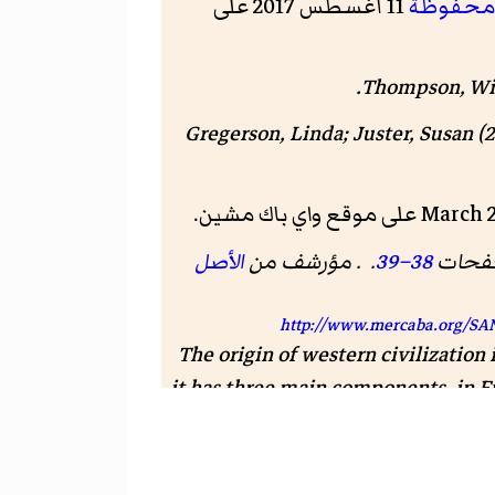
محفوظة
11 أغسطس 2017 على
Thompson, Wil
Gregerson, Linda; Juster, Susan (
38–39
. . مؤرشف من
الأصل
http://www.mercaba.org/SA
The origin of western civilization 
it has three main components, in E
quite different development pat
also incorporates, to varying de
Europe. It has had a corporatist a