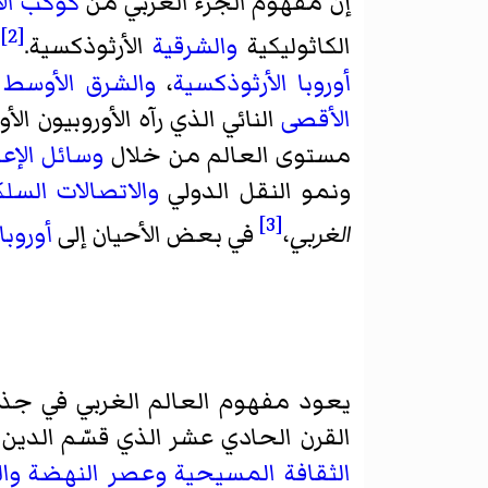
إن مفهوم الجزء الغربي من
كوكب ال
[2]
الكاثوليكية
والشرقية
الأرثوذكسية.
ح
أوروبا الأرثوذكسية
،
والشرق الأوسط
الأقصى
النائي الذي رآه الأوروبيون ا
مستوى العالم من خلال
وسائل الإعل
ونمو النقل الدولي
والاتصالات السلك
[3]
الغربي
،
في بعض الأحيان إلى
أوروبا
يعود مفهوم العالم الغربي في جذو
القرن الحادي عشر الذي قسّم الدين
الثقافة المسيحية
وعصر النهضة
وال