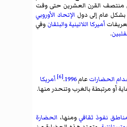
منتصف القرن العشرين حتى وقت
 بشكل عام إلى دول
الإتحاد الأوروبي
تعريفات
أميركا اللاتينية
والبلقان
وفي
فلبين
.
[6]
ام الحضارات
عام
1996
.
أمريكا
اية أو مرتبطة بالغرب وتنحدر منها.
ناطق نفوذ ثقافي
ومنها،
الحضارة
روتستانتية
، وتمتد هذه الحضارة من