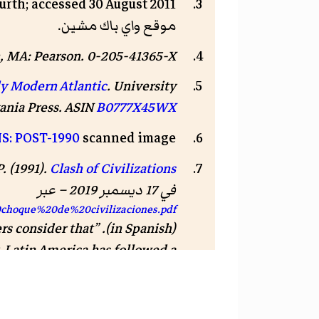
urth; accessed 30 August 2011
موقع واي باك مشين.
n, MA: Pearson. 0-205-41365-X.
ly Modern Atlantic
. University
ania Press.
ASIN
B0777X45WX
S: POST-1990
scanned image
. (1991).
Clash of Civilizations
في 17 ديسمبر 2019 – عبر
choque%20de%20civilizaciones.pdf
ers consider that
(in Spanish).
, Latin America has followed a
n of European civilization, it
 absent from North America and
ser extent and America did not