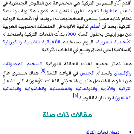
أقدم آثار النصوص التركية هي مجموعة من النقوش الجنائزية في
شمال
منغوليا
تعود للقرن الثامن الميلادي، مكتوبة بواسطة
نظام كتابة مميز يسمى المخطوطات الرونية، أو الأبجدية الرونية
التركية. بعد أن
أسلم
غالبية الأتراك في المنطقة الجنوبية الغربية
من نهر إرتيش بحلول العام
900
، بدأت اللغات التركية باستخدام
الأبجدية العربية
، اليوم تستخدم
الألفبائية اللاتينية
والكيريلية
(السلافية) على نطاق واسع في اللغات الأتراكية.
مما يُميِّز جميع لغات العائلة التوركية
انسجام المصوتات
[5]
والإلصاق
وانعدام
الجنس
في قواعد اللغة.
هناك مستوى عالٍ
من الفهم المُتبادل ما بين مُتحدِّثي
اللغات الأوغوزية
التي تشمل
التركية
والأذرية
والتركمانية
والقشقائية
والغاغوزية
والبلقانية
[6]
الغاغوزية
والتتارية القرمية
.
مقالات ذات صلة
ديوان لغات الترك