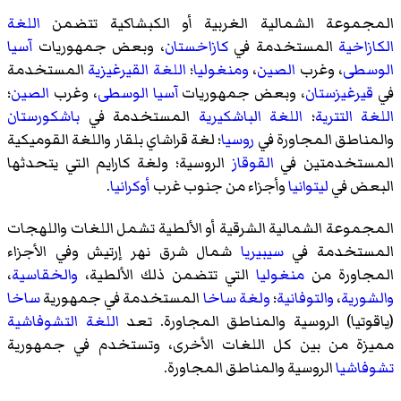
المجموعة الشمالية الغربية أو
الكبشاكية
تتضمن
اللغة
الكازاخية
المستخدمة في
كازاخستان
، وبعض جمهوريات
آسيا
الوسطى
، وغرب
الصين
،
ومنغوليا
؛
اللغة القيرغيزية
المستخدمة
في
قيرغيزستان
، وبعض جمهوريات
آسيا الوسطى
، وغرب
الصين
؛
اللغة التترية
؛
اللغة الباشكيرية
المستخدمة في
باشكورستان
والمناطق المجاورة في
روسيا
؛
لغة قراشاي بلقار
واللغة القوميكية
المستخدمتين في
القوقاز
الروسية؛
ولغة كارايم
التي يتحدثها
البعض في
ليتوانيا
وأجزاء من جنوب غرب
أوكرانيا
.
المجموعة الشمالية الشرقية أو الألطية تشمل اللغات واللهجات
المستخدمة في
سيبيريا
شمال شرق
نهر إرتيش
وفي الأجزاء
المجاورة من
منغوليا
التي تتضمن ذلك الألطية،
والخقاسية
،
والشورية
،
والتوفانية
؛
ولغة ساخا
المستخدمة في جمهورية
ساخا
(ياقوتيا) الروسية والمناطق المجاورة. تعد
اللغة التشوفاشية
مميزة من بين كل اللغات الأخرى، وتستخدم في جمهورية
تشوفاشيا
الروسية والمناطق المجاورة.