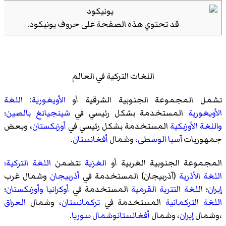
قد تحتوي هذه الصفحة على حروف
يونيكود
.
اللغات التركية في العالم
تشمل المجموعة الجنوبية الشرقية أو
الأويغورية
:
اللغة
الأويغورية
المستخدمة بشكل رئيسي في
شينجيانغ
بالصين
؛
واللغة الأوزبكية
المستخدمة بشكل رئيسي في
أوزبكستان
، وبعض
جمهوريات
آسيا الوسطى
، وشمال
أفغانستان
.
المجموعة الجنوبية الغربية أو
الغزية
تتضمن
اللغة التركية
؛
اللغة الأذرية
(آذربیجان) المستخدمة في
أذربيجان
وشمال غرب
إيران
؛
اللغة التترية القرمية
المستخدمة في
أوكرانيا
وأوزبكستان
؛
اللغة التركمانية
المستخدمة في
تركمانستان
، وشمال
العراق
،وشمال
إيران
، وشمال
أفغانستانوشمال
سوريا
.