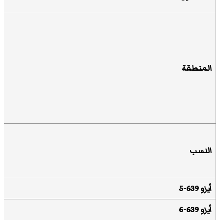
المنطقة
النسب
أيزو 639-5
أيزو 639-6