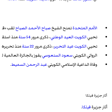
الأمم المتحدة
تمنح الشيخ
صباح الأحمد الصباح
لقب «قائد
تحيي
الكويت
العيد الوطني
، ذكرى مرور
54 سنة
منذ استقلا
تحيي
الكويت
عيد التحرير
، ذكرى مرور
22 سنة
منذ تحريرها في يوم
الروائي الكويتي
سعود السنعوسي
يفوز بالجائزة العالمية للر
وفاة الداعية الإسلامي الكويتي
عبد الرحمن السميط
.
آثار جزيرة فيلكا
آثار جزيرة
فيلكا
.