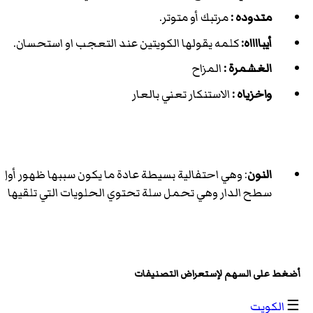
متدوده :
مرتبك أو متوتر.
أيبااااه:
كلمه يقولها الكويتين عند التعجب او استحسان.
الغشمرة :
المزاح
واخزياه :
الاستنكار تعني بالعار
النون
: وهي احتفالية بسيطة عادة ما يكون سببها ظهور أول 
سطح الدار وهي تحمل سلة تحتوي الحلويات التي تلقيها ع
أضغط على السهم لإستعراض التصنيفات
☰
الكويت