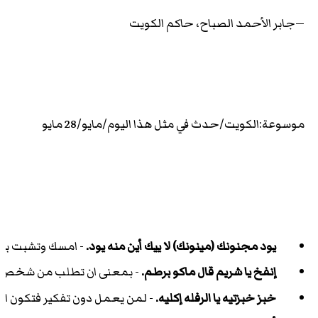
—جابر الأحمد الصباح، حاكم الكويت
موسوعة:الكويت/حدث في مثل هذا اليوم/مايو/28 مايو
يود مجنونك (مينونك) لا ييك أين منه يود.
- امسك وتشبت بمن 
إنفخ يا شريم قال ماكو برطم.
- بمعنى ان تطلب من شخص مس
خبز خبزتيه يا الرفله إكليه.
- لمن يعمل دون تفكير فتكون العاق