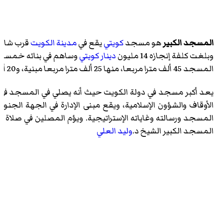
المسجد الكبير
هو مسجد
كويتي
يقع في
مدينة الكويت
قرب شاط
وبلغت كلفة إنجازه 14 مليون
دينار كويتي
وساهم في بنائه خمسون
المسجد 45 ألف مترا مربعا، منها 25 ألف مترا مربعا مبنية، و20 ألف مترا مربعا مكشوفة تشكل حدائق وممرات المسجد الخارجية.
يعد أكبر مسجد في دولة الكويت حيث أنه يصلي في المسجد في ساح
الأوقاف والشؤون الإسلامية، ويقع مبنى الإدارة في الجهة ا
المسجد ورسالته وغاياته الإستراتيجية. ويؤم المصلين في صلاة ا
المسجد الكبير الشيخ د.
وليد العلي