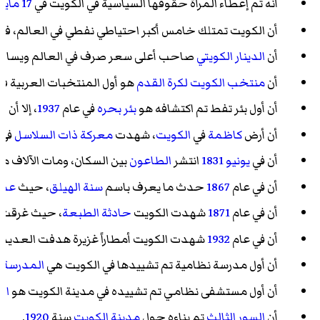
أنه تم إعطاء المرأة حقوقها السياسية في الكويت في
17 مايو
أن الكويت تمتلك خامس أكبر احتياطي نفطي في العالم، فيتواجد في أرضه
أن
الدينار الكويتي
صاحب أعلى سعر صرف في العالم ويساوي الدينا
أن
منتخب الكويت لكرة القدم
هو أول المنتخبات العربية فوز
أن أول بئر تفط تم اكتشافه هو
بئر بحره
في عام
1937
، إلا أن
أن أرض
كاظمة
في
الكويت
، شهدت
معركة ذات السلاسل
في 
أن في
يونيو
1831
انتشر
الطاعون
بين السكان، ومات الآلاف 
أن في عام
1867
حدث ما يعرف باسم
سنة الهيلق
، حيث
عم 
أن في عام
1871
شهدت الكويت
حادثة الطبعة
، حيث غرقت 
أن في عام
1932
شهدت الكويت أمطاراً غزيرة هدفت العديد 
أن أول مدرسة نظامية تم تشييدها في الكويت هي
المدرسة ا
أن أول مستشفى نظامي تم تشييده في مدينة الكويت هو
ال
أن
السور الثالث
تم بناءه حول
مدينة الكويت
سنة
1920
.