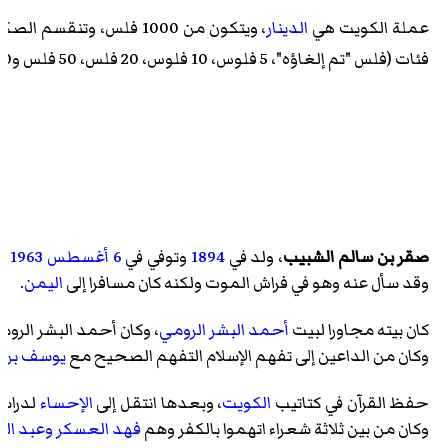
عملة الكويت هي
الدينار
فئات (فلس "تم إلغاؤه"، 5 فلوس، 10 فلوس، 20 فلس، 50 فلس و100 فلس). ويعتبر الدينار الكويتي صاحب أعلى سعر صرف في العالم ويساوي الدينار الواحد 3.5460
صقر بن سالم الشبيب
، ولد في
1894
وتوفي في
6 أغسطس
1963
فق
وقد سأل عنه وهو في فراش الموت ولكنه كان مسافرا إلى
اليمن
.
كان بيته مجاورا لبيت
أحمد البشر الرومي
، وكان أحمد البشر الروم
وكان من الداعين إلى تفهم الإسلام التفهم الصحيح مع
يوسف بن ع
حفظ القرآن في كتاتيب
الكويت
، وبعدها انتقل إلى
الإحساء
لدراسة
وكان من بين ثلاثة شعراء اتهموا بالكفر وهم
فهد العسكر
وعبد ال