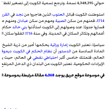
حوالي 4,348,395 نسمة. وترجع تسمية الكويت إلى تصغير لفظ "كوت"، وتعني كلمة كوت الحصن أو القلعة وقد شيد بالقرب من الساحل في
استوطنت الكويت قبائل
العتوب
الذين هاجروا من
نجد
في
القرن 
1714
، فمنهم من سكن
الصبية
ومهم من سكن
عبادان
ومنهم من 
فساروا جنوبًا. عند وصولهم إلى الكويت استأذنوا
بني خالد
حكام
ا
أعمالهم وتكاثر السكان في المدينة. وفي سنة
1716
اتفقوا سكان الك
سياسيًا، تعتبر الكويت
إمارة وراثية
يحكمها أمير من ذرية الشيخ
م
المادة السادسة من
الدستور
أن
نظام الحكم في الكويت
ديموقر
العالم، فتمتلك خامس أكبر
احتياطي نفطي
في العالم، حيث يتواجد في أ
الإيرادات الحكومية. تعتبر الكويت من البلدان ذي الدخل المر
في
موسوعة موقع عريق
يوجد
4٬368
مقالة مرتبطة بموسوعة الك