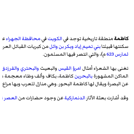
كاظمة
منطقة تاريخية توجد في
الكويت
في
محافظة الجهراء
على بع
سكنتها قبيلتا
بني تميم
إياد
وبكر بن وائل
من كبريات القبائل العرب
لمارس
623
م)، والتي انتصر فيها المسلمون.
تغنى بها الشعراء أمثال
امرؤ القيس
والبعيث
والبحتري
والفرزدق
و
الماكن المشهورة
بالبحرين
كاظمة، بكاف وألف وظاء معجمة مكس
عن البصرة ويقال لها كاظمة البحور. وهي منازل للعرب وبها مراع جي
وقد أشارت بعثة الآثار
الدنماركية
عن وجود حضارات من
العصر ا