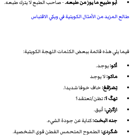
أبو طبيع ما يوز من طبعه.
- صاحب الطبع لا يترك طبعه.
طالع المزيد من الأمثال الكويتية في ويكي الاقتباس
فيما يلي هذه قائمة ببعض الكلمات اللهجة الكويتية:
أكو:
يوجد.
ماكو:
لا يوجد
تِصَرْقعْ:
خاف خوفا شديدا.
تهگَ ؟:
تظن/تعتقد؟
ازگرتي:
أنيق.
جنه البخت:
كناية عن جودة الشيء.
شگردي:
الطموح المتحمس الفطن قوي الشخصية.