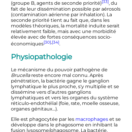
[33]
(groupe B, agents de seconde priorité)
, du
fait de leur dissémination possible par aérosols
(contamination aérienne par inhalation). La
seconde priorité tient au fait que, dans les
modèles théoriques, la mortalité induite serait
relativement faible, mais avec une morbidité
élevée avec de fortes conséquences socio-
[30]
,
[34]
économiques
.
Physiopathologie
Le mécanisme du pouvoir pathogène de
Brucella
reste encore mal connu. Après
pénétration, la bactérie gagne le ganglion
lymphatique le plus proche, s'y multiplie et se
dissémine vers d’autres ganglions
lymphatiques et vers les organes du système
réticulo-endothélial (foie, rate, moelle osseuse,
organes génitaux…).
Elle est phagocytée par les
macrophages
et se
développe dans le phagosome en inhibant la
fusion lysosome/phagosome. La bactérie,