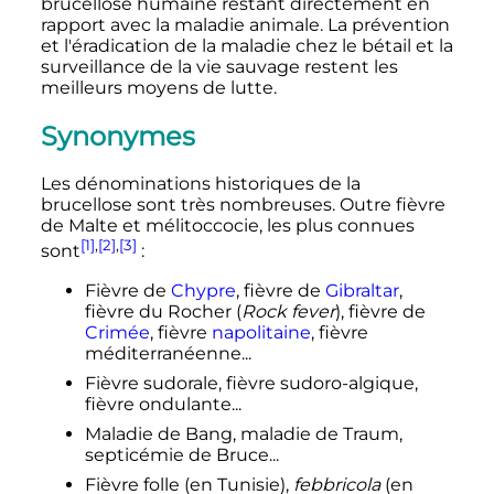
brucellose humaine restant directement en
rapport avec la maladie animale. La prévention
et l'éradication de la maladie chez le bétail et la
surveillance de la vie sauvage restent les
meilleurs moyens de lutte.
Synonymes
Les dénominations historiques de la
brucellose sont très nombreuses. Outre fièvre
de Malte et mélitoccocie, les plus connues
[1]
,
[2]
,
[3]
sont
:
Fièvre de
Chypre
, fièvre de
Gibraltar
,
fièvre du Rocher (
Rock fever
), fièvre de
Crimée
, fièvre
napolitaine
, fièvre
méditerranéenne...
Fièvre sudorale, fièvre sudoro-algique,
fièvre ondulante...
Maladie de Bang, maladie de Traum,
septicémie de Bruce...
Fièvre folle (en Tunisie),
febbricola
(en