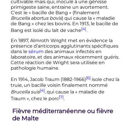
cultivable mais qui, inoculé à une génisse
primigeste saine, entraine un avortement.
C'est le «
bacille de Bang
» (finalement
Brucella abortus bovis
) qui cause la «
maladie
de Bang
» chez les bovins. En 1913, le bacille de
[4]
Bang est isolé du lait de vache
.
En 1897, Almroth Wright met en évidence la
présence d’anticorps agglutinants spécifiques
dans le
sérum
des animaux infectés en
laboratoire, et des animaux récemment guéris.
Cette réaction de Wright sera utilisée en
pathologie humaine.
[6]
En 1914, Jacob Traum (1882-1966)
isole chez la
truie, un bacille voisin finalement nommé
[4]
Brucella suis
, qui cause la «
maladie de
[7]
Traum
», chez le porc
.
Fièvre méditerranéenne ou fièvre
de Malte