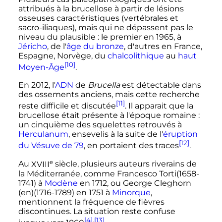
attribués à la brucellose à partir de lésions
osseuses caractéristiques (vertébrales et
sacro-iliaques), mais qui ne dépassent pas le
niveau du plausible
: le premier en 1965, à
Jéricho
, de l'
âge du bronze
, d'autres en France,
Espagne, Norvège, du
chalcolithique
au
haut
[10]
Moyen-Âge
.
En 2012, l'
ADN
de
Brucella
est détectable dans
des ossements anciens, mais cette recherche
[11]
reste difficile et discutée
. Il apparait que la
brucellose était présente à l'époque romaine
:
un cinquième des squelettes retrouvés à
Herculanum
, ensevelis à la suite de l'
éruption
[12]
du Vésuve de 79
, en portaient des traces
.
e
Au
XVIII
siècle
, plusieurs auteurs riverains de
la Méditerranée, comme Francesco Torti(1658-
1741) à
Modène
en 1712, ou George Cleghorn
(en)
(1716-1789) en 1751 à
Minorque
,
mentionnent la fréquence de fièvres
discontinues. La situation reste confuse
[4]
,
[13]