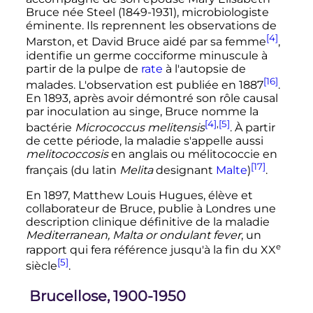
Bruce née Steel (1849-1931), microbiologiste
éminente. Ils reprennent les observations de
[4]
Marston, et David Bruce aidé par sa femme
,
identifie un germe cocciforme minuscule à
partir de la pulpe de
rate
à l'autopsie de
[16]
malades. L'observation est publiée en 1887
.
En 1893, après avoir démontré son rôle causal
par inoculation au singe, Bruce nomme la
[4]
,
[5]
bactérie
Micrococcus melitensis
. À partir
de cette période, la maladie s'appelle aussi
melitococcosis
en anglais ou mélitococcie en
[17]
français (du latin
Melita
designant
Malte
)
.
En 1897, Matthew Louis Hugues, élève et
collaborateur de Bruce, publie à Londres une
description clinique définitive de la maladie
Mediterranean, Malta or ondulant fever
, un
e
rapport qui fera référence jusqu'à la fin du
XX
[5]
siècle
.
Brucellose, 1900-1950