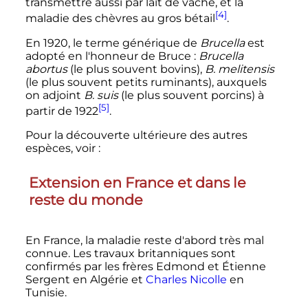
transmettre aussi par lait de vache, et la
[4]
maladie des chèvres au gros bétail
.
En 1920, le terme générique de
Brucella
est
adopté en l'honneur de Bruce
:
Brucella
abortus
(le plus souvent bovins),
B. melitensis
(le plus souvent petits ruminants), auxquels
on adjoint
B. suis
(le plus souvent porcins) à
[5]
partir de 1922
.
Pour la découverte ultérieure des autres
espèces, voir
:
Extension en France et dans le
reste du monde
En France, la maladie reste d'abord très mal
connue. Les travaux britanniques sont
confirmés par les frères Edmond et Étienne
Sergent en Algérie et
Charles Nicolle
en
Tunisie.