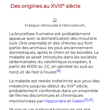
e
Des origines au
XVIII
siècle
Fresque retrouvée à Herculanum.
La brucellose humaine est probablement
apparue avec la domestication des moutons
(voir
Ovis orientalis
) et des chèvres qui font
partie des animaux les plus anciennement
domestiqués, après le chien et les bovidés. La
maladie se serait introduite dans les sociétés
sédentarisées du néolithique européen, à
partir de 6000 av. J.C, en général du sud au
[8]
nord, et de l'est à l'ouest
.
La maladie est restée indistincte aux yeux des
e
médecins jusqu'au début du
XIX
siècle
,
probablement confondue dans un ensemble
de fièvres discontinues et chroniques
[5]
,
[9]
mentionnées par
Hippocrate
et
Galien
.
Plusieurs cas paléopathologiques ont été