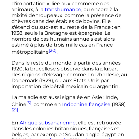
d'importation
», liée aux commerce des
animaux, à la
transhumance
, ou encore à la
mixité de troupeaux, comme la présence de
chèvres dans des étables de bovins. Elle
s'étend du sud-est au reste de la France
: en
1938, seule la Bretagne est épargnée. Le
nombre de cas humains annuels est alors
estimé à plus de trois mille cas en France
[20]
métropolitaine
.
Dans le reste du monde, à partir des années
1920, la brucellose s'observe dans la plupart
des régions d'élevage comme en Rhodésie, au
Danemark (1929), ou aux États-Unis par
importation de bétail mexicain ou argentin.
La maladie est aussi signalée en Asie
: Inde,
[5]
Chine
, comme en
Indochine française
(1938)
[21]
.
En
Afrique subsaharienne
, elle est retrouvée
dans les colonies britanniques, françaises et
belges, par exemple
: Soudan anglo-égyptien