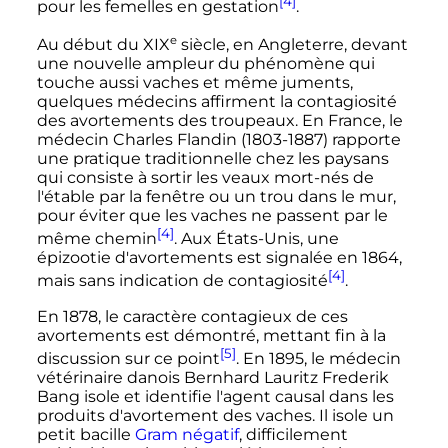
[4]
pour les femelles en gestation
.
e
Au début du
XIX
siècle
, en Angleterre, devant
une nouvelle ampleur du phénomène qui
touche aussi vaches et même juments,
quelques médecins affirment la contagiosité
des avortements des troupeaux. En France, le
médecin Charles Flandin (1803-1887) rapporte
une pratique traditionnelle chez les paysans
qui consiste à sortir les veaux mort-nés de
l'étable par la fenêtre ou un trou dans le mur,
pour éviter que les vaches ne passent par le
[4]
même chemin
. Aux États-Unis, une
épizootie d'avortements est signalée en 1864,
[4]
mais sans indication de contagiosité
.
En 1878, le caractère contagieux de ces
avortements est démontré, mettant fin à la
[5]
discussion sur ce point
. En 1895, le médecin
vétérinaire danois Bernhard Lauritz Frederik
Bang isole et identifie l'agent causal dans les
produits d'avortement des vaches. Il isole un
petit bacille
Gram négatif
, difficilement