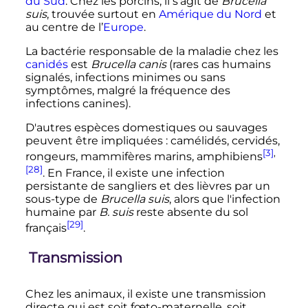
du Sud
. Chez les porcins, il s'agit de
Brucella
suis
, trouvée surtout en
Amérique du Nord
et
au centre de l’
Europe
.
La bactérie responsable de la maladie chez les
canidés
est
Brucella canis
(rares cas humains
signalés, infections minimes ou sans
symptômes, malgré la fréquence des
infections canines).
D'autres espèces domestiques ou sauvages
peuvent être impliquées
: camélidés, cervidés,
[3]
,
rongeurs, mammifères marins, amphibiens
[28]
. En France, il existe une infection
persistante de sangliers et des lièvres par un
sous-type de
Brucella suis
, alors que l'infection
humaine par
B. suis
reste absente du sol
[29]
français
.
Transmission
Chez les animaux, il existe une transmission
directe qui est soit fœto-maternelle, soit