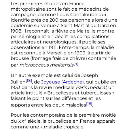
Les premières études en France
métropolitaine sont le fait de médecins de
campagne, comme Louis Cantaloube qui
identifie près de 200 cas personnels lors d'une
épidémie survenue à Saint Martial du Gard en
1908. Il reconnaît la fièvre de Malte, le montre
par sérologie et en décrit les complications
articulaires et neurologiques, il publie ses
observations en 1911. Entre-temps, la maladie
est reconnue à Marseille en 1909, à partir de
brousse (fromage frais de chèvre) contaminée
[4]
par
micrococcus melitensis
.
Un autre exemple est celui de Joseph
[18]
Jullien
, de
Joyeuse (Ardèche)
, qui publie en
1933 dans la revue médicale
Paris médical
, un
article intitulé «
Brucelloses et tuberculoses
»
faisant le point sur les différences et les
[19]
rapports entre les deux maladies
.
Pour les contemporains de la première moitié
e
du
XX
siècle
, la brucellose en France apparaît
comme une «
maladie tropicale