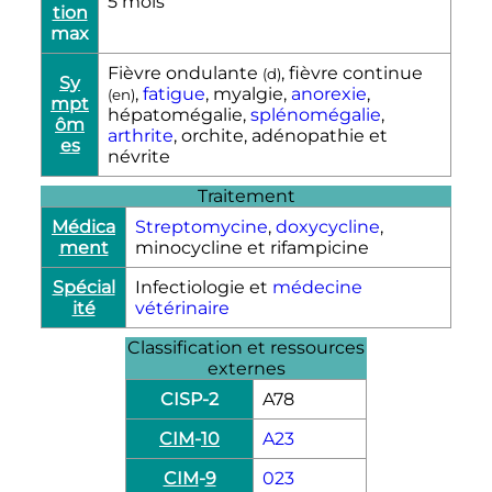
5 mois
tion
max
Fièvre ondulante
, fièvre continue
(
d
)
Sy
,
fatigue
, myalgie,
anorexie
,
(
en
)
mpt
hépatomégalie,
splénomégalie
,
ôm
arthrite
, orchite, adénopathie et
es
névrite
Traitement
Médica
Streptomycine
,
doxycycline
,
ment
minocycline et rifampicine
Spécial
Infectiologie et
médecine
ité
vétérinaire
Classification et ressources
externes
CISP-
2
A78
CIM
-
10
A23
CIM
-
9
023