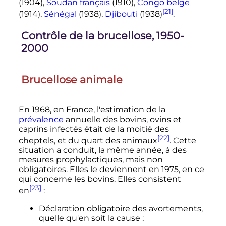
(1904),
Soudan français
(1910),
Congo belge
[21]
(1914),
Sénégal
(1938),
Djibouti
(1938)
.
Contrôle de la brucellose, 1950-
2000
Brucellose animale
En 1968, en France, l'estimation de la
prévalence
annuelle des bovins, ovins et
caprins infectés était de la moitié des
[22]
cheptels, et du quart des animaux
. Cette
situation a conduit, la même année, à des
mesures prophylactiques, mais non
obligatoires. Elles le deviennent en 1975, en ce
qui concerne les bovins. Elles consistent
[23]
en
:
Déclaration obligatoire des avortements,
quelle qu'en soit la cause
;