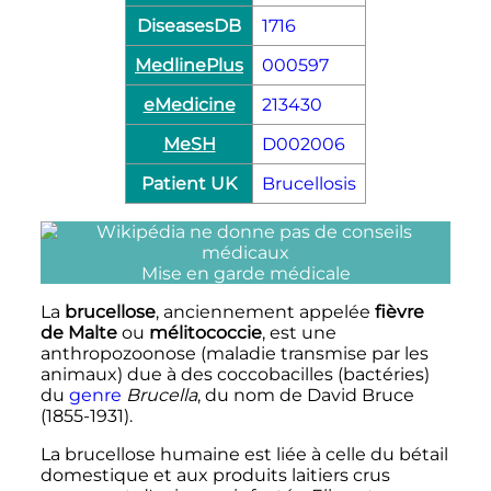
DiseasesDB
1716
MedlinePlus
000597
eMedicine
213430
MeSH
D002006
Patient UK
Brucellosis
Mise en garde médicale
La
brucellose
, anciennement appelée
fièvre
de Malte
ou
mélitococcie
, est une
anthropozoonose (maladie transmise par les
animaux) due à des coccobacilles (bactéries)
du
genre
Brucella
, du nom de David Bruce
(1855-1931).
La brucellose humaine est liée à celle du bétail
domestique et aux produits laitiers crus