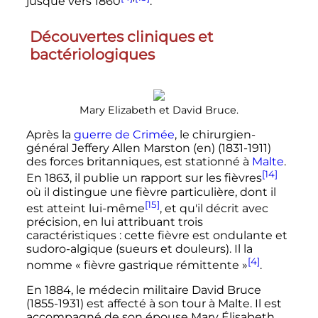
jusque vers 1860
.
Découvertes cliniques et
bactériologiques
Mary Elizabeth et David Bruce.
Après la
guerre de Crimée
, le chirurgien-
général Jeffery Allen Marston
(en)
(1831-1911)
des forces britanniques, est stationné à
Malte
.
[14]
En 1863, il publie un rapport sur les fièvres
où il distingue une fièvre particulière, dont il
[15]
est atteint lui-même
, et qu'il décrit avec
précision, en lui attribuant trois
caractéristiques
: cette fièvre est ondulante et
sudoro-algique (sueurs et douleurs). Il la
[4]
nomme «
fièvre gastrique rémittente
»
.
En 1884, le médecin militaire David Bruce
(1855-1931) est affecté à son tour à Malte. Il est
accompagné de son épouse Mary Élisabeth