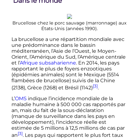
Dans le monde
Brucellose chez le porc sauvage (marronnage) aux
États-Unis (années 1990).
La brucellose a une répartition mondiale avec
une prédominance dans le bassin
méditerranéen, l’Asie de l’Ouest, le Moyen-
Orient, l’Amérique du Sud, l’Amérique centrale
et l’
Afrique subsaharienne
. En 2014, les pays
rapportant le plus de foyers enzootiques
(épidémies animales) sont le Mexique (5514
flambées de brucellose) suivis de la Chine
[3]
(2138), Grèce (1268) et Brésil (1142)
.
L’
OMS
indique l’incidence mondiale de la
maladie humaine à
500 000
cas rapportés par
an, mais du fait de la sous-déclaration
(manque de surveillance dans les pays en
développement), l'incidence réelle est
estimée de
5 millions
à
12,5 millions
de cas par
[3]
an
. Les pays qui rapportent le plus fort taux