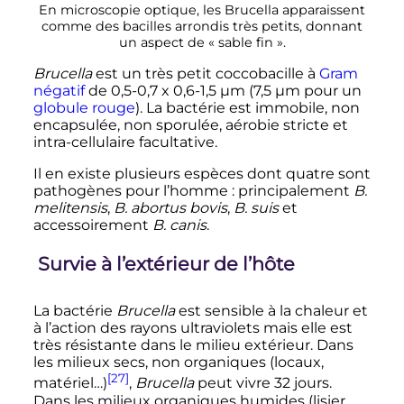
En microscopie optique, les Brucella apparaissent
comme des bacilles arrondis très petits, donnant
un aspect de «
sable fin
».
Brucella
est un très petit coccobacille à
Gram
négatif
de 0,5-0,7 x 0,6-1,5 µm (7,5 µm pour un
globule rouge
). La bactérie est immobile, non
encapsulée, non sporulée, aérobie stricte et
intra-cellulaire facultative.
Il en existe plusieurs espèces dont quatre sont
pathogènes pour l’homme
: principalement
B.
melitensis
,
B. abortus bovis
,
B. suis
et
accessoirement
B. canis
.
Survie à l’extérieur de l’hôte
La bactérie
Brucella
est sensible à la chaleur et
à l’action des rayons ultraviolets mais elle est
très résistante dans le milieu extérieur. Dans
les milieux secs, non organiques (locaux,
[27]
matériel…)
,
Brucella
peut vivre 32 jours.
Dans les milieux organiques humides (lisier,