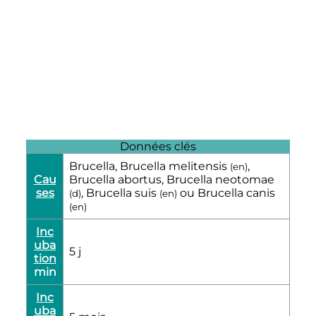
Données clés
Brucella, Brucella melitensis
,
(
en
)
Cau
Brucella abortus, Brucella neotomae
ses
, Brucella suis
ou Brucella canis
(
d
)
(
en
)
(
en
)
Inc
uba
5 j
tion
min
Inc
uba