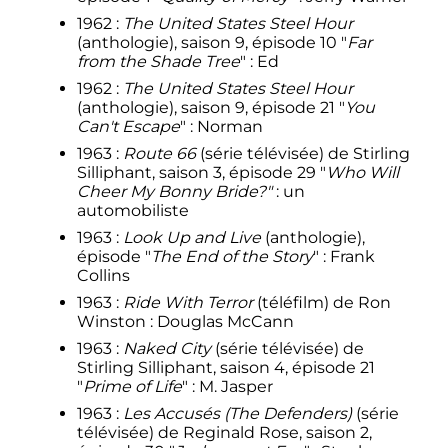
1962
:
The United States Steel Hour
(anthologie), saison 9, épisode 10 "
Far
from the Shade Tree
"
: Ed
1962
:
The United States Steel Hour
(anthologie), saison 9, épisode 21 "
You
Can't Escape
"
: Norman
1963
:
Route 66
(série télévisée) de Stirling
Silliphant, saison 3, épisode 29 "
Who Will
Cheer My Bonny Bride?"
: un
automobiliste
1963
:
Look Up and Live
(anthologie),
épisode "
The End of the Story
"
: Frank
Collins
1963
:
Ride With Terror
(téléfilm) de Ron
Winston
: Douglas McCann
1963
:
Naked City
(série télévisée) de
Stirling Silliphant, saison 4, épisode 21
"
Prime of Life
"
: M. Jasper
1963
:
Les Accusés (The Defenders)
(série
télévisée) de Reginald Rose, saison 2,