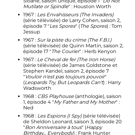
Sloane, saison unique, épisode 1 "
Do Not
Mutilate or Spindle
"
: Houston Worth
1967
:
Les Envahisseurs
(The Invaders)
(série télévisée) de Larry Cohen, saison 2,
épisode 7 "
Les Spores
" (
The Spores
)
: Tom
Jessup
1967
:
Sur la piste du crime (The F.B.I.)
(série télévisée) de Quinn Martin, saison 2,
épisode 17 "
The Courier
"
: Herb Kenyon
1967
:
Le Cheval de fer (The Iron Horse)
(série télévisée) de James Goldstone et
Stephen Kandel, saison 2, épisode 7
"
Vouloir n'est pas toujours pouvoir
"
(
Leopards Try, But Leopards Can't
)
: Harry
Wadsworth
1968
:
CBS Playhouse
(anthologie), saison
1, épisode 4 "
My Father and My Mother
"
:
Ned
1968
:
Les Espions (I Spy)
(série télévisée)
de Sheldon Leonard, saison 3, épisode 20
"
Bon Anniversaire à tous
" (
Happy
Birthday... Everybody
)
: Frank Hunter