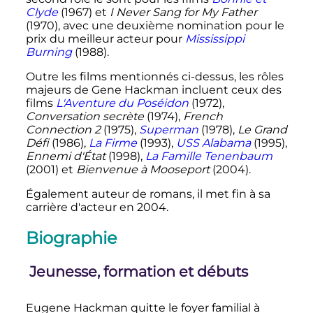
Clyde
(1967) et
I Never Sang for My Father
(1970), avec une deuxième nomination pour le
prix du meilleur acteur pour
Mississippi
Burning
(1988).
Outre les films mentionnés ci-dessus, les rôles
majeurs de Gene Hackman incluent ceux des
films
L'Aventure du Poséidon
(1972),
Conversation secrète
(1974),
French
Connection 2
(1975),
Superman
(1978),
Le Grand
Défi
(1986),
La Firme
(1993),
USS Alabama
(1995),
Ennemi d'État
(1998),
La Famille Tenenbaum
(2001) et
Bienvenue à Mooseport
(2004).
Également auteur de romans, il met fin à sa
carrière d'acteur en 2004.
Biographie
Jeunesse, formation et débuts
Eugene Hackman quitte le foyer familial à