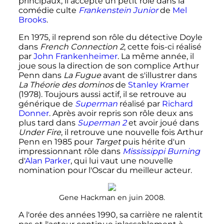
principaux, il accepte un petit rôle dans la
comédie culte
Frankenstein Junior
de
Mel
Brooks
.
En 1975, il reprend son rôle du détective Doyle
dans
French Connection 2
, cette fois-ci réalisé
par
John Frankenheimer
. La même année, il
joue sous la direction de son complice Arthur
Penn dans
La Fugue
avant de s'illustrer dans
La Théorie des dominos
de
Stanley Kramer
(1978). Toujours aussi actif, il se retrouve au
générique de
Superman
réalisé par
Richard
Donner
. Après avoir repris son rôle deux ans
plus tard dans
Superman 2
et avoir joué dans
Under Fire
, il retrouve une nouvelle fois Arthur
Penn en 1985 pour
Target
puis hérite d'un
impressionnant rôle dans
Mississippi Burning
d'
Alan Parker
, qui lui vaut une nouvelle
nomination pour l'Oscar du meilleur acteur.
Gene Hackman en juin 2008.
A l'orée des années 1990, sa carrière ne ralentit