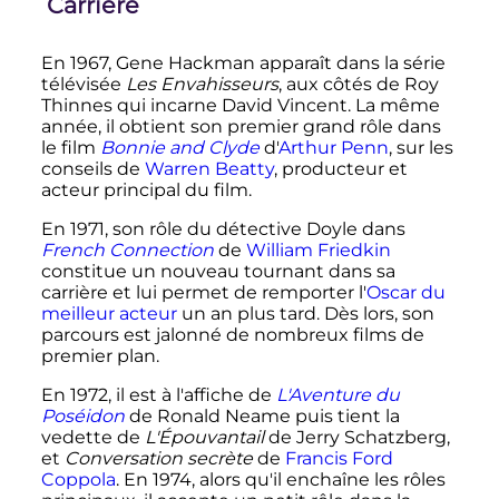
Carrière
En 1967, Gene Hackman apparaît dans la série
télévisée
Les Envahisseurs
, aux côtés de Roy
Thinnes qui incarne David Vincent. La même
année, il obtient son premier grand rôle dans
le film
Bonnie and Clyde
d'
Arthur Penn
, sur les
conseils de
Warren Beatty
, producteur et
acteur principal du film.
En 1971, son rôle du détective Doyle dans
French Connection
de
William Friedkin
constitue un nouveau tournant dans sa
carrière et lui permet de remporter l'
Oscar du
meilleur acteur
un an plus tard. Dès lors, son
parcours est jalonné de nombreux films de
premier plan.
En 1972, il est à l'affiche de
L'Aventure du
Poséidon
de Ronald Neame puis tient la
vedette de
L'Épouvantail
de Jerry Schatzberg,
et
Conversation secrète
de
Francis Ford
Coppola
. En 1974, alors qu'il enchaîne les rôles