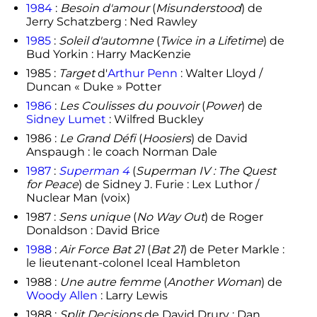
1984
:
Besoin d'amour
(
Misunderstood
) de
Jerry Schatzberg : Ned Rawley
1985
:
Soleil d'automne
(
Twice in a Lifetime
) de
Bud Yorkin : Harry MacKenzie
1985 :
Target
d'
Arthur Penn
: Walter Lloyd /
Duncan « Duke » Potter
1986
:
Les Coulisses du pouvoir
(
Power
) de
Sidney Lumet
: Wilfred Buckley
1986 :
Le Grand Défi
(
Hoosiers
) de David
Anspaugh : le coach Norman Dale
1987
:
Superman 4
(
Superman IV : The Quest
for Peace
) de Sidney J. Furie : Lex Luthor /
Nuclear Man (voix)
1987 :
Sens unique
(
No Way Out
) de Roger
Donaldson : David Brice
1988
:
Air Force Bat 21
(
Bat 21
) de Peter Markle :
le lieutenant-colonel Iceal Hambleton
1988 :
Une autre femme
(
Another Woman
) de
Woody Allen
: Larry Lewis
1988 :
Split Decisions
de David Drury : Dan