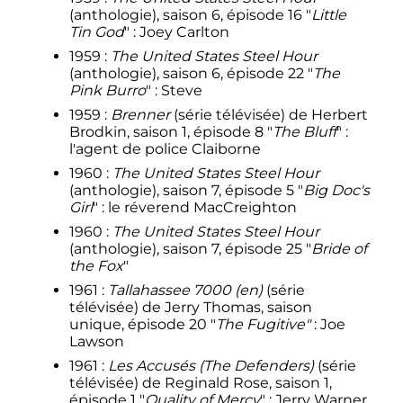
(anthologie), saison 6, épisode 16 "
Little
Tin God
"
: Joey Carlton
1959
:
The United States Steel Hour
(anthologie), saison 6, épisode 22 "
The
Pink Burro
"
: Steve
1959
:
Brenner
(série télévisée) de Herbert
Brodkin, saison 1, épisode 8 "
The Bluff
"
:
l'agent de police Claiborne
1960
:
The United States Steel Hour
(anthologie), saison 7, épisode 5 "
Big Doc's
Girl
"
: le réverend MacCreighton
1960
:
The United States Steel Hour
(anthologie), saison 7, épisode 25 "
Bride of
the Fox
"
1961
:
Tallahassee 7000
(en)
(série
télévisée) de Jerry Thomas, saison
unique, épisode 20 "
The Fugitive"
: Joe
Lawson
1961
:
Les Accusés (The Defenders)
(série
télévisée) de Reginald Rose, saison 1,
épisode 1 "
Quality of Mercy
"
: Jerry Warner