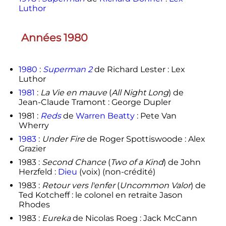
Luthor
Années 1980
1980
:
Superman 2
de Richard Lester : Lex
Luthor
1981
:
La Vie en mauve
(
All Night Long
) de
Jean-Claude Tramont : George Dupler
1981 :
Reds
de
Warren Beatty
: Pete Van
Wherry
1983
:
Under Fire
de Roger Spottiswoode : Alex
Grazier
1983 :
Second Chance
(
Two of a Kind
) de John
Herzfeld :
Dieu
(voix) (non-crédité)
1983 :
Retour vers l'enfer
(
Uncommon Valor
) de
Ted Kotcheff : le colonel en retraite Jason
Rhodes
1983 :
Eureka
de Nicolas Roeg : Jack McCann