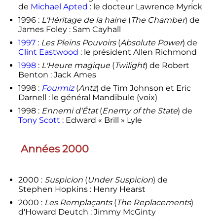
de
Michael Apted
: le docteur Lawrence Myrick
1996 :
L'Héritage de la haine
(
The Chamber
) de
James Foley : Sam Cayhall
1997
:
Les Pleins Pouvoirs
(
Absolute Power
) de
Clint Eastwood
: le président Allen Richmond
1998
:
L'Heure magique
(
Twilight
) de Robert
Benton : Jack Ames
1998 :
Fourmiz
(
Antz
) de Tim Johnson et Eric
Darnell : le général Mandibule (voix)
1998 :
Ennemi d'État
(
Enemy of the State
) de
Tony Scott
: Edward « Brill » Lyle
Années 2000
2000 :
Suspicion
(
Under Suspicion
) de
Stephen Hopkins : Henry Hearst
2000 :
Les Remplaçants
(
The Replacements
)
d'Howard Deutch : Jimmy McGinty