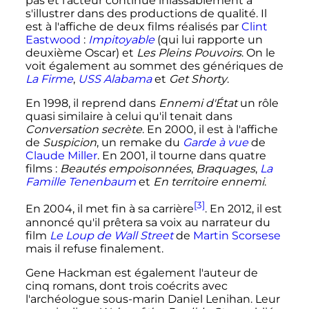
pas et l'acteur continue inlassablement à
s'illustrer dans des productions de qualité. Il
est à l'affiche de deux films réalisés par
Clint
Eastwood
:
Impitoyable
(qui lui rapporte un
deuxième Oscar) et
Les Pleins Pouvoirs
. On le
voit également au sommet des génériques de
La Firme
,
USS Alabama
et
Get Shorty
.
En 1998, il reprend dans
Ennemi d'État
un rôle
quasi similaire à celui qu'il tenait dans
Conversation secrète
. En 2000, il est à l'affiche
de
Suspicion
, un remake du
Garde à vue
de
Claude Miller
. En 2001, il tourne dans quatre
films
:
Beautés empoisonnées
,
Braquages
,
La
Famille Tenenbaum
et
En territoire ennemi
.
[3]
En 2004, il met fin à sa carrière
. En 2012, il est
annoncé qu'il prêtera sa voix au narrateur du
film
Le Loup de Wall Street
de
Martin Scorsese
mais il refuse finalement.
Gene Hackman est également l'auteur de
cinq romans, dont trois coécrits avec
l'archéologue sous-marin Daniel Lenihan. Leur