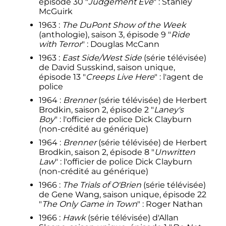
épisode 30 "
Judgement Eve
"
: Stanley
McGuirk
1963
:
The DuPont Show of the Week
(anthologie), saison 3, épisode 9 "
Ride
with Terror
"
: Douglas McCann
1963
:
East Side/West Side
(série télévisée)
de David Susskind, saison unique,
épisode 13 "
Creeps Live Here
"
: l'agent de
police
1964
:
Brenner
(série télévisée) de Herbert
Brodkin, saison 2, épisode 2 "
Laney's
Boy
"
: l'officier de police Dick Clayburn
(non-crédité au générique)
1964
:
Brenner
(série télévisée) de Herbert
Brodkin, saison 2, épisode 8 "
Unwritten
Law
"
: l'officier de police Dick Clayburn
(non-crédité au générique)
1966
:
The Trials of O'Brien
(série télévisée)
de Gene Wang, saison unique, épisode 22
"
The Only Game in Town
"
: Roger Nathan
1966
:
Hawk
(série télévisée) d'Allan