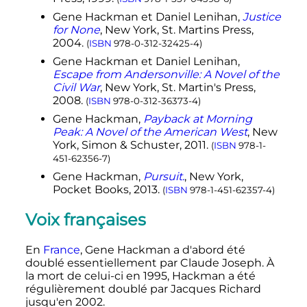
Gene Hackman et Daniel Lenihan,
Justice
for None
, New York, St. Martins Press,
2004.
(
ISBN
978-0-312-32425-4
)
Gene Hackman et Daniel Lenihan,
Escape from Andersonville: A Novel of the
Civil War
, New York, St. Martin's Press,
2008.
(
ISBN
978-0-312-36373-4
)
Gene Hackman,
Payback at Morning
Peak: A Novel of the American West
, New
York, Simon & Schuster, 2011.
(
ISBN
978-1-
451-62356-7
)
Gene Hackman,
Pursuit.
, New York,
Pocket Books, 2013.
(
ISBN
978-1-451-62357-4
)
Voix françaises
En
France
, Gene Hackman a d'abord été
doublé essentiellement par Claude Joseph. À
la mort de celui-ci en 1995, Hackman a été
régulièrement doublé par Jacques Richard
jusqu'en 2002.