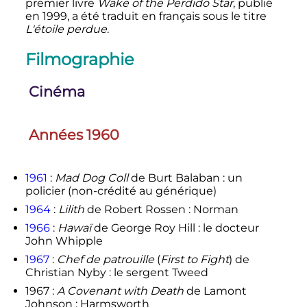
premier livre
Wake of the Perdido Star
, publié
en 1999, a été traduit en français sous le titre
L'étoile perdue
.
Filmographie
Cinéma
Années 1960
1961
:
Mad Dog Coll
de Burt Balaban : un
policier (non-crédité au générique)
1964
:
Lilith
de Robert Rossen : Norman
1966
:
Hawaï
de George Roy Hill : le docteur
John Whipple
1967
:
Chef de patrouille
(
First to Fight
) de
Christian Nyby : le sergent Tweed
1967 :
A Covenant with Death
de Lamont
Johnson : Harmsworth