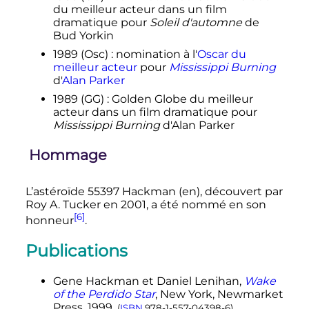
du meilleur acteur dans un film
dramatique pour
Soleil d'automne
de
Bud Yorkin
1989 (Osc)
: nomination à l'
Oscar du
meilleur acteur
pour
Mississippi Burning
d'
Alan Parker
1989 (GG)
: Golden Globe du meilleur
acteur dans un film dramatique pour
Mississippi Burning
d'Alan Parker
Hommage
L’astéroïde 55397 Hackman
(en)
, découvert par
Roy A. Tucker en 2001, a été nommé en son
[6]
honneur
.
Publications
Gene Hackman et Daniel Lenihan,
Wake
of the Perdido Star
, New York, Newmarket
Press, 1999.
(
ISBN
978-1-557-04398-6
)