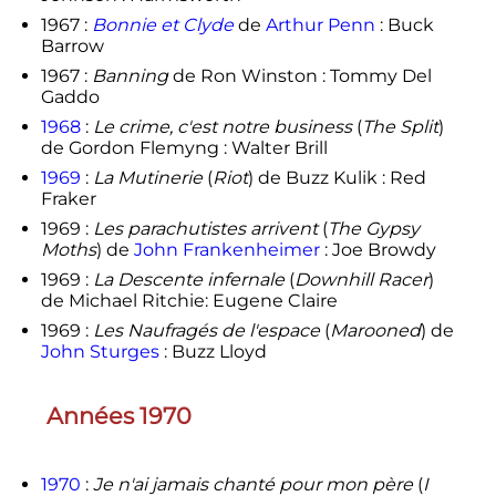
1967 :
Bonnie et Clyde
de
Arthur Penn
: Buck
Barrow
1967 :
Banning
de Ron Winston : Tommy Del
Gaddo
1968
:
Le crime, c'est notre business
(
The Split
)
de Gordon Flemyng : Walter Brill
1969
:
La Mutinerie
(
Riot
) de Buzz Kulik : Red
Fraker
1969 :
Les parachutistes arrivent
(
The Gypsy
Moths
) de
John Frankenheimer
: Joe Browdy
1969 :
La Descente infernale
(
Downhill Racer
)
de Michael Ritchie: Eugene Claire
1969 :
Les Naufragés de l'espace
(
Marooned
) de
John Sturges
: Buzz Lloyd
Années 1970
1970
:
Je n'ai jamais chanté pour mon père
(
I