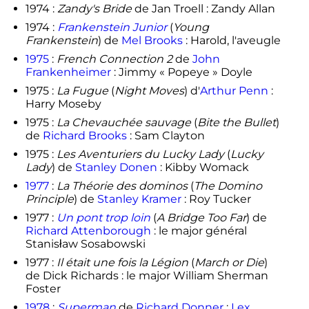
1974 :
Zandy's Bride
de Jan Troell : Zandy Allan
1974 :
Frankenstein Junior
(
Young
Frankenstein
) de
Mel Brooks
: Harold, l'aveugle
1975
:
French Connection 2
de
John
Frankenheimer
: Jimmy « Popeye » Doyle
1975 :
La Fugue
(
Night Moves
) d'
Arthur Penn
:
Harry Moseby
1975 :
La Chevauchée sauvage
(
Bite the Bullet
)
de
Richard Brooks
: Sam Clayton
1975 :
Les Aventuriers du Lucky Lady
(
Lucky
Lady
) de
Stanley Donen
: Kibby Womack
1977
:
La Théorie des dominos
(
The Domino
Principle
) de
Stanley Kramer
: Roy Tucker
1977 :
Un pont trop loin
(
A Bridge Too Far
) de
Richard Attenborough
: le major général
Stanisław Sosabowski
1977 :
Il était une fois la Légion
(
March or Die
)
de Dick Richards : le major William Sherman
Foster
1978
:
Superman
de
Richard Donner
:
Lex