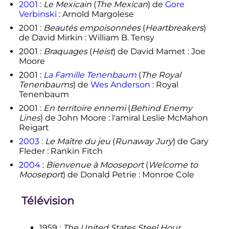
2001
:
Le Mexicain
(
The Mexican
) de
Gore
Verbinski
: Arnold Margolese
2001 :
Beautés empoisonnées
(
Heartbreakers
)
de David Mirkin : William B. Tensy
2001 :
Braquages
(
Heist
) de David Mamet : Joe
Moore
2001 :
La Famille Tenenbaum
(
The Royal
Tenenbaums
) de
Wes Anderson
: Royal
Tenenbaum
2001 :
En territoire ennemi
(
Behind Enemy
Lines
) de John Moore : l'amiral Leslie McMahon
Reigart
2003
:
Le Maître du jeu
(
Runaway Jury
) de Gary
Fleder : Rankin Fitch
2004
:
Bienvenue à Mooseport
(
Welcome to
Mooseport
) de Donald Petrie : Monroe Cole
Télévision
1959
:
The United States Steel Hour