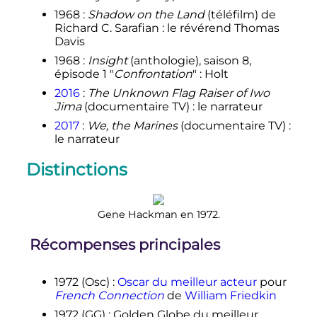
1968
:
Shadow on the Land
(téléfilm) de
Richard C. Sarafian
: le révérend Thomas
Davis
1968
:
Insight
(anthologie), saison 8,
épisode 1 "
Confrontation
"
: Holt
2016
:
The Unknown Flag Raiser of Iwo
Jima
(documentaire TV)
: le narrateur
2017
:
We, the Marines
(documentaire TV)
:
le narrateur
Distinctions
Gene Hackman en 1972.
Récompenses principales
1972 (Osc)
:
Oscar du meilleur acteur
pour
French Connection
de
William Friedkin
1972 (GG)
: Golden Globe du meilleur