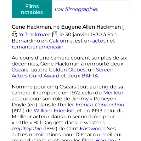
Films
voir filmographie
.
notables
Gene Hackman
, né
Eugene Allen Hackman
[
[1]
d͡ʒ
i
ː
n
ˈ
h
æ
k
m
æ
n
]
, le
30 janvier 1930
à San
Bernardino en
Californie
, est un
acteur
et
romancier
américain
.
Au cours d’une carrière courant sur plus de six
décennies, Gene Hackman a remporté deux
Oscars
, quatre
Golden Globes
, un
Screen
Actors Guild Award
et deux
BAFTA
.
Nommé pour cinq Oscars tout au long de sa
carrière, il remporte en 1972 celui du
Meilleur
acteur
pour son rôle de Jimmy « Popeye »
Doyle
(en)
dans le thriller
French Connection
(1971) de
William Friedkin
, et en 1993 celui du
Meilleur acteur dans un second rôle pour
« Little » Bill Daggett dans le western
Impitoyable
(1992) de
Clint Eastwood
. Ses
autres nominations pour l'Oscar du meilleur
second rôle le sont pour les films
Bonnie et