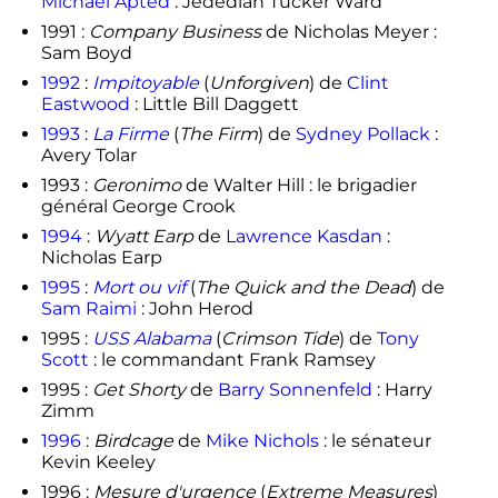
Michael Apted
: Jedediah Tucker Ward
1991 :
Company Business
de Nicholas Meyer :
Sam Boyd
1992
:
Impitoyable
(
Unforgiven
) de
Clint
Eastwood
: Little Bill Daggett
1993
:
La Firme
(
The Firm
) de
Sydney Pollack
:
Avery Tolar
1993 :
Geronimo
de Walter Hill : le brigadier
général George Crook
1994
:
Wyatt Earp
de
Lawrence Kasdan
:
Nicholas Earp
1995
:
Mort ou vif
(
The Quick and the Dead
) de
Sam Raimi
: John Herod
1995 :
USS Alabama
(
Crimson Tide
) de
Tony
Scott
: le commandant Frank Ramsey
1995 :
Get Shorty
de
Barry Sonnenfeld
: Harry
Zimm
1996
:
Birdcage
de
Mike Nichols
: le sénateur
Kevin Keeley
1996 :
Mesure d'urgence
(
Extreme Measures
)