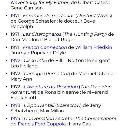
Never Sang for My Father
) de Gilbert Cates :
Gene Garrison
1971
:
Femmes de médecins
(
Doctors' Wives
)
de George Schaefer : le docteur Dave
Randolph
1971 :
Les Charognards
(
The Hunting Party
) de
Don Medford : Brandt Ruger
1971 :
French Connection
de
William Friedkin
:
Jimmy « Popeye » Doyle
1972
:
Cisco Pike
de Bill L. Norton : le sergent
Leo Holland
1972 :
Carnage
(
Prime Cut
) de Michael Ritchie :
Mary Ann
1972 :
L'Aventure du Poséidon
(
The Poseidon
Adventure
) de Ronald Neame : le révérend
Frank Scott
1973
:
L'Épouvantail
(
Scarecrow
) de Jerry
Schatzberg : Max Millan
1974
:
Conversation secrète
(
The Conversation
)
de
Francis Ford Coppola
: Harry Caul