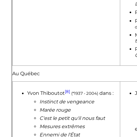
Au Québec
[8]
Yvon Thiboutot
dans :
(*1937 - 2004)
Instinct de vengeance
Marée rouge
C'est le petit qu'il nous faut
Mesures extrêmes
e
Ennemi de l'État