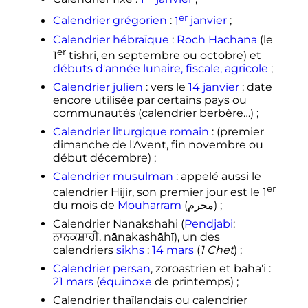
er
Calendrier grégorien
:
1
janvier
;
Calendrier hébraïque
:
Roch Hachana
(le
er
1
tishri, en septembre ou octobre) et
débuts d'année lunaire, fiscale, agricole
;
Calendrier julien
: vers le
14 janvier
; date
encore utilisée par certains pays ou
communautés (calendrier berbère…)
;
Calendrier liturgique romain
: (premier
dimanche de l'Avent, fin novembre ou
début décembre)
;
Calendrier musulman
: appelé aussi le
er
calendrier Hijir, son premier jour est le
1
du mois de
Mouharram
(محرم)
;
Calendrier Nanakshahi (
Pendjabi
:
ਨਾਨਕਸ਼ਾਹੀ, nānakashāhī), un des
calendriers
sikhs
:
14 mars
(
1 Chet
)
;
Calendrier persan
, zoroastrien et baha'i
:
21 mars
(
équinoxe
de printemps)
;
Calendrier thaïlandais ou calendrier