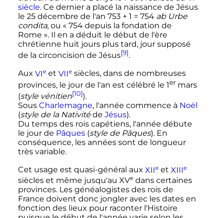
siècle
. Ce dernier a placé la naissance de Jésus
le 25 décembre de l'an 753 + 1 = 754
ab Urbe
condita
, ou «
754 depuis la fondation de
Rome
». Il en a déduit le début de l'ère
chrétienne huit jours plus tard, jour supposé
[9]
de la circoncision de Jésus
.
e
e
Aux
VI
et
VII
siècles
, dans de nombreuses
er
provinces, le jour de l'an est célébré le
1
mars
[10]
(
style vénitien
).
Sous
Charlemagne
, l'année commence à
Noël
(
style de la Nativité
de
Jésus
).
Du temps des rois capétiens, l'année débute
le jour de
Pâques
(
style de Pâques
). En
conséquence, les années sont de longueur
très variable.
e
e
Cet usage est quasi-général aux
XII
et
XIII
e
siècles
et même jusqu'au
XV
dans certaines
provinces. Les généalogistes des rois de
France doivent donc jongler avec les dates en
fonction des lieux pour raconter l'Histoire
puisque le début de l'année varie selon les