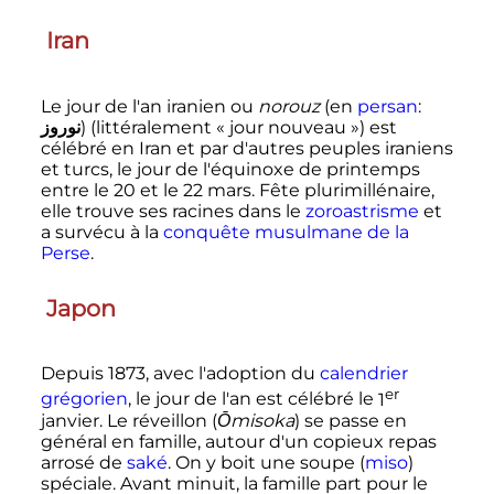
Iran
Le jour de l'an iranien ou
norouz
(en
persan
:
نوروز
) (littéralement «
jour nouveau
») est
célébré en Iran et par d'autres peuples iraniens
et turcs, le jour de l'équinoxe de printemps
entre le 20 et le 22 mars. Fête plurimillénaire,
elle trouve ses racines dans le
zoroastrisme
et
a survécu à la
conquête musulmane de la
Perse
.
Japon
Depuis 1873, avec l'adoption du
calendrier
er
grégorien
, le jour de l'an est célébré le
1
janvier. Le réveillon (
Ōmisoka
) se passe en
général en famille, autour d'un copieux repas
arrosé de
saké
. On y boit une soupe (
miso
)
spéciale. Avant minuit, la famille part pour le