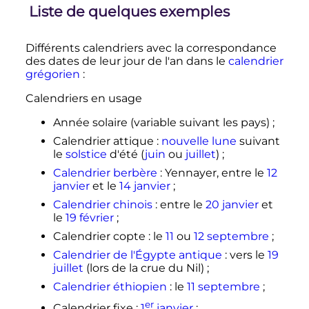
Liste de quelques exemples
Différents calendriers avec la correspondance
des dates de leur jour de l'an dans le
calendrier
grégorien
:
Calendriers en usage
Année solaire (variable suivant les pays)
;
Calendrier attique
:
nouvelle lune
suivant
le
solstice
d'été (
juin
ou
juillet
)
;
Calendrier berbère
: Yennayer, entre le
12
janvier
et le
14 janvier
;
Calendrier chinois
: entre le
20 janvier
et
le
19 février
;
Calendrier copte
: le
11
ou
12 septembre
;
Calendrier de l'Égypte antique
: vers le
19
juillet
(lors de la crue du Nil)
;
Calendrier éthiopien
: le
11 septembre
;
er
Calendrier fixe
:
1
janvier
;