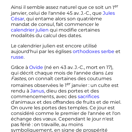
er
Ainsi il semble assez naturel que ce soit un
1
janvier
, celui de l'année
45
av. J.-C.
, que
Jules
César
, qui entame alors son quatrième
mandat de consul, fait commencer le
calendrier julien
qui modifie certaines
modalités du calcul des dates.
Le calendrier julien est encore utilisé
aujourd'hui par les églises
orthodoxes
serbe
et
russe
.
Grâce à
Ovide
(né en
43
av. J.-C.
, mort en 17),
qui décrit chaque mois de l'année dans
Les
Fastes
, on connaît certaines des coutumes
er
romaines observées le
1
janvier
: un culte est
rendu à
Janus
, dieu des portes et des
commencements, avec des
sacrifices
d'animaux et des offrandes de fruits et de miel.
On ouvre les portes des temples. Ce jour est
considéré comme le premier de l'année et l'on
échange des vœux. Cependant le jour n'est
pas férié
: on travaille, au moins
symboliquement, en signe de prospérité