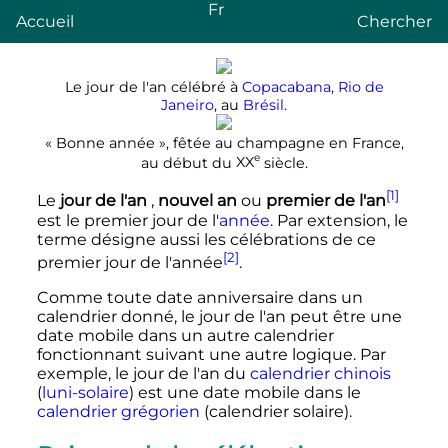
Fr
Accueil
Chercher
Le jour de l'an célébré à
Copacabana
,
Rio de
Janeiro
, au
Brésil
.
«
Bonne année
», fêtée au champagne en France,
e
au début du
XX
siècle
.
[1]
Le
jour de l'an
,
nouvel an
ou
premier de l'an
est le premier jour de l'
année
. Par extension, le
terme désigne aussi les célébrations de ce
[2]
premier jour de l'année
.
Comme toute date anniversaire dans un
calendrier donné, le jour de l'an peut être une
date mobile dans un autre calendrier
fonctionnant suivant une autre logique. Par
exemple, le jour de l'an du
calendrier chinois
(
luni-solaire
) est une date mobile dans le
calendrier grégorien
(calendrier solaire).