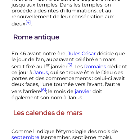
jusqu'aux temples. Dans les temples, on
procède à des rites d'illuminations, et au
renouvellement de leur consécration aux
[4]
dieux
.
Rome antique
En 46 avant notre ère,
Jules César
décide que
le jour de l'an, auparavant célébré en mars,
er
[5]
serait fixé au
1
janvier
. Les
Romains
dédient
ce jour à
Janus
, qui se trouve être le Dieu des
portes et des commencements
: celui-ci avait
deux faces, l'une tournée vers l'avant, l'autre
[6]
vers l'arrière
; le mois de
janvier
doit
également son nom à Janus.
Les calendes de mars
Comme l'indique l'étymologie des mois de
septembre
(september, septième mois),