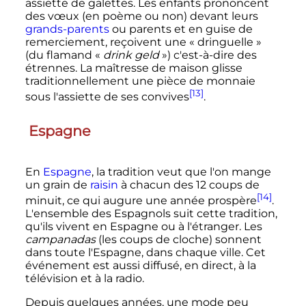
assiette de galettes. Les enfants prononcent
des vœux (en poème ou non) devant leurs
grands-parents
ou parents et en guise de
remerciement, reçoivent une «
dringuelle
»
(du flamand «
drink geld
») c'est-à-dire des
étrennes. La maîtresse de maison glisse
traditionnellement une pièce de monnaie
[13]
sous l'assiette de ses convives
.
Espagne
En
Espagne
, la tradition veut que l'on mange
un grain de
raisin
à chacun des 12 coups de
[14]
minuit, ce qui augure une année prospère
.
L'ensemble des Espagnols suit cette tradition,
qu'ils vivent en Espagne ou à l'étranger. Les
campanadas
(les coups de cloche) sonnent
dans toute l'Espagne, dans chaque ville. Cet
événement est aussi diffusé, en direct, à la
télévision et à la radio.
Depuis quelques années, une mode peu