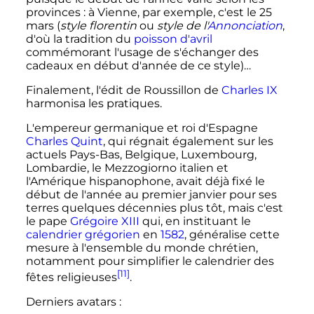
provinces
: à Vienne, par exemple, c'est le 25
mars (
style florentin
ou
style de l'
Annonciation
,
d'où la tradition du
poisson d'avril
commémorant l'usage de s'échanger des
cadeaux en début d'année de ce style)…
Finalement, l'édit de Roussillon de
Charles IX
harmonisa les pratiques.
L'empereur germanique et roi d'Espagne
Charles Quint
, qui régnait également sur les
actuels Pays-Bas, Belgique, Luxembourg,
Lombardie, le Mezzogiorno italien et
l'Amérique hispanophone, avait déjà fixé le
début de l'année au premier janvier pour ses
terres quelques décennies plus tôt, mais c'est
le pape
Grégoire XIII
qui, en instituant le
calendrier grégorien
en
1582
, généralise cette
mesure à l'ensemble du monde chrétien,
notamment pour simplifier le calendrier des
[11]
fêtes religieuses
.
Derniers avatars
: