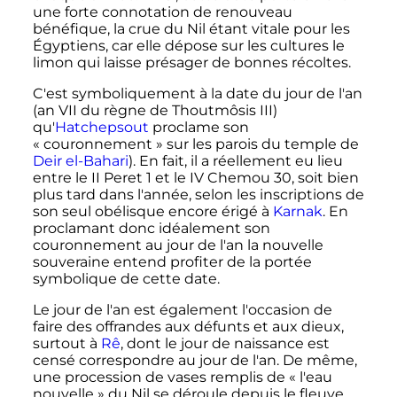
une forte connotation de renouveau
bénéfique, la crue du Nil étant vitale pour les
Égyptiens, car elle dépose sur les cultures le
limon qui laisse présager de bonnes récoltes.
C'est symboliquement à la date du jour de l'an
(an
VII
du règne de
Thoutmôsis
III
)
qu'
Hatchepsout
proclame son
«
couronnement
» sur les parois du temple de
Deir el-Bahari
). En fait, il a réellement eu lieu
entre le II Peret 1 et le IV Chemou 30, soit bien
plus tard dans l'année, selon les inscriptions de
son seul obélisque encore érigé à
Karnak
. En
proclamant donc idéalement son
couronnement au jour de l'an la nouvelle
souveraine entend profiter de la portée
symbolique de cette date.
Le jour de l'an est également l'occasion de
faire des offrandes aux défunts et aux dieux,
surtout à
Rê
, dont le jour de naissance est
censé correspondre au jour de l'an. De même,
une procession de vases remplis de «
l'eau
nouvelle
» du Nil se déroule depuis le fleuve