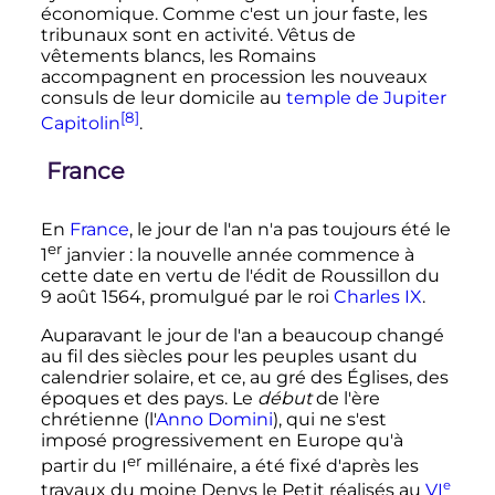
économique. Comme c'est un jour faste, les
tribunaux sont en activité. Vêtus de
vêtements blancs, les Romains
accompagnent en procession les nouveaux
consuls de leur domicile au
temple de Jupiter
[8]
Capitolin
.
France
En
France
, le jour de l'an n'a pas toujours été le
er
1
janvier
: la nouvelle année commence à
cette date en vertu de l'édit de Roussillon du
9 août 1564
, promulgué par le roi
Charles IX
.
Auparavant le jour de l'an a beaucoup changé
au fil des siècles pour les peuples usant du
calendrier solaire, et ce, au gré des Églises, des
époques et des pays. Le
début
de l'ère
chrétienne (l'
Anno Domini
), qui ne s'est
imposé progressivement en Europe qu'à
er
partir du
I
millénaire
, a été fixé d'après les
e
travaux du moine Denys le Petit réalisés au
VI