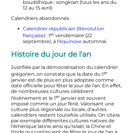
bouddhique
: songkran (tous les ans du
12 au 15 avril).
Calendriers abandonnés
Calendrier républicain
(
Révolution
er
française
)
:
1
vendémaire (22
septembre), à l'
équinoxe
automnal.
Histoire du jour de l'an
Justifiée par la démocratisation du calendrier
er
grégorien, on constate que la date du
1
janvier est de plus en plus adoptée comme
date officielle pour fêter le jour de l'an. En effet,
de nombreuses cultures célèbrent
er
l'évènement et le
1
janvier est souvent
imposé comme un jour férié. Valorisant une
culture plus régionale ou locale, d'autres
calendriers restent toutefois utilisés. On citera
par exemple différentes cultures natives de
l'Amérique latine ainsi qu'Israël, la Chine et
l'Inde qui continuent de fêter le jour de l'an à