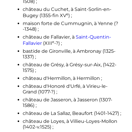
1508)
;
château du Cuchet, à Saint-Sorlin-en-
e
Bugey (1355-fin
XV
)
;
maison forte de Cummugnin, à Yenne (?
-1348)
;
château de Fallavier, à
Saint-Quentin-
e
Fallavier
(
XIII
-?)
;
bastide de Gironville, à Ambronay (1325-
1337)
;
château de Grésy, à Grésy-sur-Aix, (1422-
1575)
;
château d'Hermillon, à Hermillon
;
château d'Honoré d'Urfé, à Virieu-le-
Grand (1077-?)
;
château de Jasseron, à Jasseron (1307-
1586)
;
château de La Sallaz, Beaufort (1401-1427)
;
château de Loyes, à Villieu-Loyes-Mollon
(1402-v.1525)
;