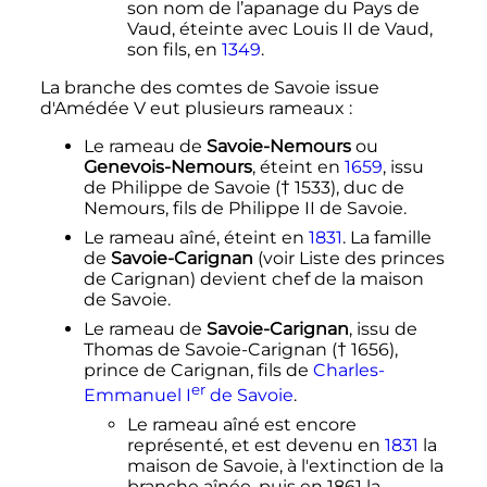
son nom de l’apanage du Pays de
Vaud, éteinte avec
Louis
II
de Vaud
,
son fils, en
1349
.
La branche des comtes de Savoie issue
d'
Amédée
V
eut plusieurs rameaux
:
Le rameau de
Savoie-Nemours
ou
Genevois-Nemours
, éteint en
1659
, issu
de Philippe de Savoie († 1533), duc de
Nemours, fils de
Philippe
II
de Savoie
.
Le rameau aîné, éteint en
1831
. La famille
de
Savoie-Carignan
(voir Liste des princes
de Carignan) devient chef de la maison
de Savoie.
Le rameau de
Savoie-Carignan
, issu de
Thomas de Savoie-Carignan († 1656),
prince de Carignan, fils de
Charles-
er
Emmanuel
I
de Savoie
.
Le rameau aîné est encore
représenté, et est devenu en
1831
la
maison de Savoie, à l'extinction de la
branche aînée, puis en 1861 la