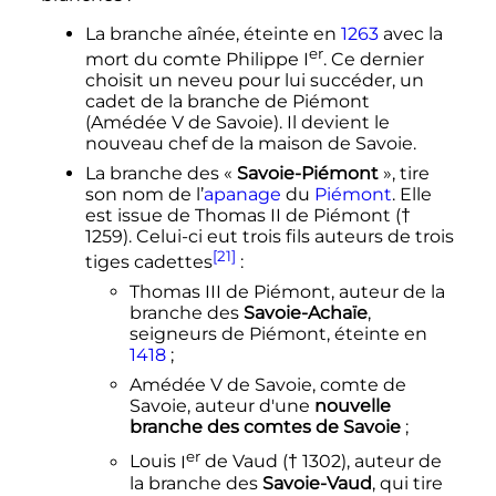
La branche aînée, éteinte en
1263
avec la
er
mort du comte
Philippe
I
. Ce dernier
choisit un neveu pour lui succéder, un
cadet de la branche de Piémont
(
Amédée
V
de Savoie
). Il devient le
nouveau chef de la maison de Savoie.
La branche des «
Savoie-Piémont
», tire
son nom de l’
apanage
du
Piémont
. Elle
est issue de
Thomas
II
de Piémont
(†
1259). Celui-ci eut trois fils auteurs de trois
[21]
tiges cadettes
:
Thomas
III
de Piémont
, auteur de la
branche des
Savoie-Achaïe
,
seigneurs de Piémont, éteinte en
1418
;
Amédée
V
de Savoie
, comte de
Savoie, auteur d'une
nouvelle
branche des comtes de Savoie
;
er
Louis
I
de Vaud
(† 1302), auteur de
la branche des
Savoie-Vaud
, qui tire