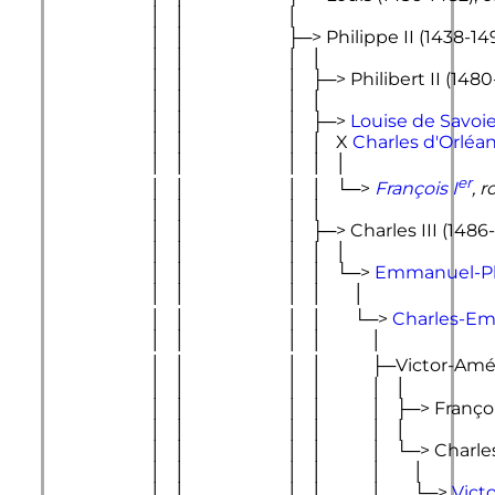
                        │   │                       │

                        │   │                       ├─> 
Philippe 
II
 (1438-14
                        │   │                       │   │

                        │   │                       │   ├─> 
Philibert 
II
 (1480
                        │   │                       │   │

                        │   │                       │   ├─> 
Louise de Savoi
                        │   │                       │   │   X 
Charles d'Orléan
                        │   │                       │   │   │

er
                        │   │                       │   │   └─> 
François 
I
, 
                        │   │                       │   │

                        │   │                       │   ├─> 
Charles 
III
 (1486
                        │   │                       │   │   │

                        │   │                       │   │   └─> 
Emmanuel-Ph
                        │   │                       │   │       │

                        │   │                       │   │       └─> 
Charles-E
                        │   │                       │   │           │

                        │   │                       │   │           ├─
Victor-Amé
                        │   │                       │   │           │   │

                        │   │                       │   │           │
                        │   │                       │   │           │   │

                        │   │                       │   │           │   └─> 
Charl
                        │   │                       │   │           │       │

                        │   │                       │   │           │       └─> 
Vict