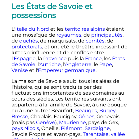
Les États de Savoie et
possessions
L'
Italie du Nord
et les
territoires alpins
étaient
une mosaïque de
royaumes
, de
principautés
,
de
duchés
, de marquisats, de
comtés
, de
protectorats
, et ont été le théâtre incessant de
luttes d'influence et de conflits entre
l'
Espagne
, la
Provence
puis la
France
, les
États
de Savoie
, l'
Autriche
, l'
Angleterre
, le
Pape
,
Venise
et l'
Empereur germanique
.
La maison de Savoie a subi tous les aléas de
l'histoire, qui se sont traduits par des
fluctuations importantes de ses domaines au
cours des siècles. Les territoires suivants ont
appartenu à la famille de Savoie, à une époque
ou à une autre
: Beaufort,
Beauges
,
Bugey
,
Bresse
, Chablais, Faucigny,
Gênes
, Genevois
(mais pas
Genève
),
Maurienne
, pays de Gex,
pays Niçois
, Oneille,
Piémont
,
Sardaigne
,
Savoie Propre et avant-pays,
Tarentaise
,
vallée