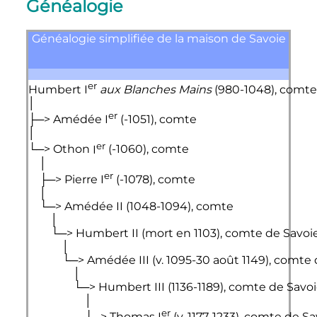
Généalogie
Généalogie simplifiée de la maison de Savoie
er
Humbert 
I
aux Blanches Mains
 (980-1048), comte

│

er
├─> 
Amédée 
I
 (-1051), comte

│

er
└─> 
Othon 
I
 (-1060), comte

    │

er
    ├─> 
Pierre 
I
 (-1078), comte

    │

    └─> 
Amédée 
II
 (1048-1094), comte

        │

        └─> 
Humbert 
II
 (mort en 1103), comte de Savoie
            │

            └─> 
Amédée 
III
 (v. 1095-30 août 1149), comte 
                │

                └─> 
Humbert 
III
 (1136-1189), comte de Savoi
                    │

er
                    └─> 
Thomas 
I
 (v. 1177-1233), comte de 