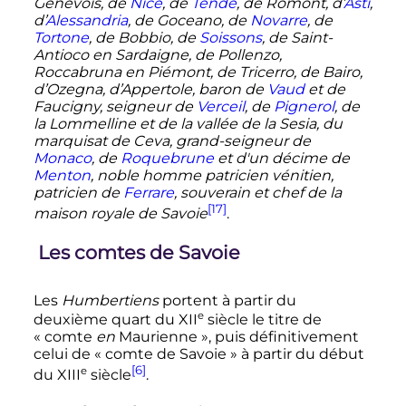
Genevois, de
Nice
, de
Tende
, de Romont, d’
Asti
,
d’
Alessandria
, de Goceano, de
Novarre
, de
Tortone
, de Bobbio, de
Soissons
, de Saint-
Antioco en Sardaigne, de Pollenzo,
Roccabruna en Piémont, de Tricerro, de Bairo,
d’Ozegna, d’Appertole, baron de
Vaud
et de
Faucigny, seigneur de
Verceil
, de
Pignerol
, de
la Lommelline et de la vallée de la Sesia, du
marquisat de Ceva, grand-seigneur de
Monaco
, de
Roquebrune
et d'un décime de
Menton
, noble homme patricien vénitien,
patricien de
Ferrare
, souverain et chef de la
[17]
maison royale de Savoie
.
Les comtes de Savoie
Les
Humbertiens
portent à partir du
e
deuxième quart du
XII
siècle
le titre de
«
comte
en
Maurienne
», puis définitivement
celui de «
comte de Savoie
» à partir du début
[6]
e
du
XIII
siècle
.