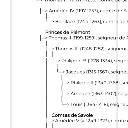
                        │

                        ├─> 
Amédée 
IV
 (1197-1253), comte de Sa
                        │   │

                        │   └─> Boniface (1244-1263), comte de
                        │

                        │   
Princes de Piémont
                        ├─> 
Thomas 
II
 (1199-1259), seigneur de
                        │   │

                        │   ├─> 
Thomas 
III
 (1248-1282), seigneu
                        │   │   │

er
                        │   │   └─> 
Philippe 
I
 (1278-1334), seig
                        │   │       │

                        │   │       └─> Jacques (1315-1367), se
                        │   │           │

                        │   │           ├─> 
Philippe 
II
 (1340-1368), s
                        │   │           │

                        │   │           ├─> Amédée (1363-1402),
                        │   │           │

                        │   │           └─> Louis (1364-1418), se
                        │   │

                        │   │   
Comtes de Savoie
                        │   ├─> 
Amédée 
V
 (v. 1249-1323), comte 
                        │   │   │
