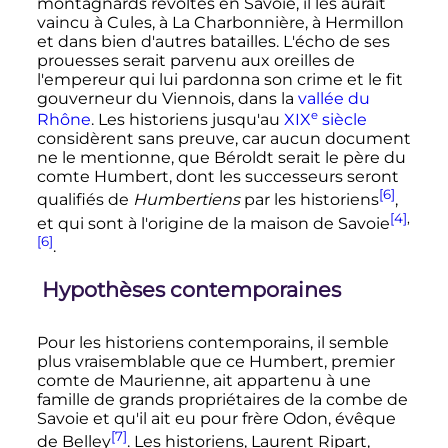
montagnards révoltés en Savoie, il les aurait
vaincu à Cules, à La Charbonnière, à Hermillon
et dans bien d'autres batailles. L'écho de ses
prouesses serait parvenu aux oreilles de
l'empereur qui lui pardonna son crime et le fit
gouverneur du Viennois, dans la
vallée du
e
Rhône
. Les historiens jusqu'au
XIX
siècle
considèrent sans preuve, car aucun document
ne le mentionne, que Béroldt serait le père du
comte Humbert, dont les successeurs seront
[6]
qualifiés de
Humbertiens
par les historiens
,
[4]
,
et qui sont à l'origine de la maison de Savoie
[6]
.
Hypothèses contemporaines
Pour les historiens contemporains, il semble
plus vraisemblable que ce Humbert, premier
comte de Maurienne, ait appartenu à une
famille de grands propriétaires de la combe de
Savoie et qu'il ait eu pour frère Odon, évêque
[7]
de Belley
. Les historiens, Laurent Ripart,