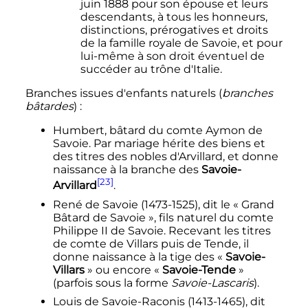
juin 1888
pour son épouse et leurs
descendants, à tous les honneurs,
distinctions, prérogatives et droits
de la famille royale de Savoie, et pour
lui-même à son droit éventuel de
succéder au trône d'Italie.
Branches issues d'enfants naturels (
branches
bâtardes
)
:
Humbert, bâtard du comte Aymon de
Savoie. Par mariage hérite des biens et
des titres des nobles d'Arvillard, et donne
naissance à la branche des
Savoie-
[23]
Arvillard
.
René de Savoie (1473-1525), dit le «
Grand
Bâtard de Savoie
», fils naturel du comte
Philippe
II
de Savoie
. Recevant les titres
de comte de Villars puis de Tende, il
donne naissance à la tige des «
Savoie-
Villars
» ou encore «
Savoie-Tende
»
(parfois sous la forme
Savoie-Lascaris
).
Louis de Savoie-Raconis (1413-1465), dit