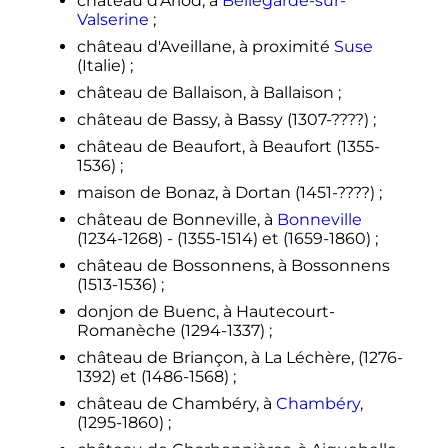
château d'Arlod, à
Bellegarde-sur-
Valserine
;
château d'Aveillane, à proximité
Suse
(Italie)
;
château de Ballaison, à Ballaison
;
château de Bassy, à Bassy (1307-????)
;
château de Beaufort, à Beaufort (1355-
1536)
;
maison de Bonaz, à Dortan (1451-????)
;
château de Bonneville, à
Bonneville
(1234-1268) - (1355-1514) et (1659-1860)
;
château de Bossonnens, à Bossonnens
(1513-1536)
;
donjon de Buenc, à Hautecourt-
Romanèche (1294-1337)
;
château de Briançon, à La Léchère, (1276-
1392) et (1486-1568)
;
château de Chambéry, à
Chambéry
,
(1295-1860)
;