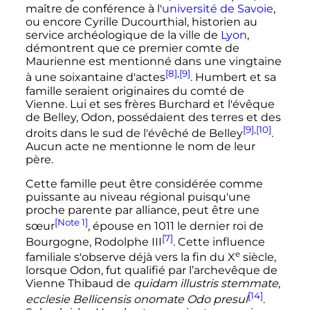
maître de conférence à l'
université de Savoie
,
ou encore Cyrille Ducourthial, historien au
service archéologique de la ville de
Lyon
,
démontrent que ce premier comte de
Maurienne est mentionné dans une vingtaine
[8]
,
[9]
à une soixantaine d'actes
. Humbert et sa
famille seraient originaires du comté de
Vienne. Lui et ses frères Burchard et l'évêque
de Belley, Odon, possédaient des terres et des
[9]
,
[10]
droits dans le sud de l'évêché de Belley
.
Aucun acte ne mentionne le nom de leur
père.
Cette famille peut être considérée comme
puissante au niveau régional puisqu'une
proche parente par alliance, peut être une
[Note 1]
sœur
, épouse en 1011 le dernier roi de
[7]
Bourgogne,
Rodolphe
III
. Cette influence
e
familiale s'observe déjà vers la fin du
X
siècle
,
lorsque Odon, fut qualifié par l’archevêque de
Vienne Thibaud de
quidam illustris stemmate,
[14]
ecclesie Bellicensis onomate Odo presul
.