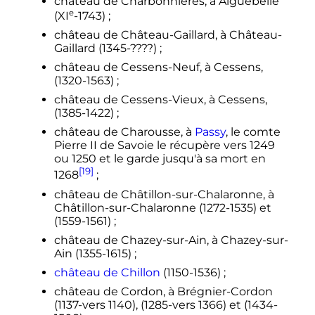
château de Charbonnières, à Aiguebelle
e
(
XI
-1743)
;
château de Château-Gaillard, à Château-
Gaillard (1345-????)
;
château de Cessens-Neuf, à Cessens,
(1320-1563)
;
château de Cessens-Vieux, à Cessens,
(1385-1422)
;
château de Charousse, à
Passy
, le comte
Pierre
II
de Savoie
le récupère vers 1249
ou 1250 et le garde jusqu'à sa mort en
[19]
1268
;
château de Châtillon-sur-Chalaronne, à
Châtillon-sur-Chalaronne (1272-1535) et
(1559-1561)
;
château de Chazey-sur-Ain, à Chazey-sur-
Ain (1355-1615)
;
château de Chillon
(1150-1536)
;
château de Cordon, à Brégnier-Cordon
(1137-vers 1140), (1285-vers 1366) et (1434-