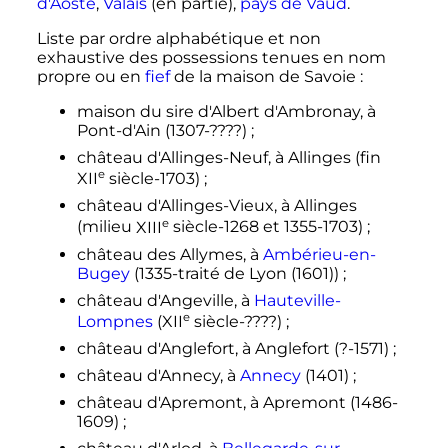
d'Aoste
,
Valais
(en partie),
pays de Vaud
.
Liste par ordre alphabétique et non
exhaustive des possessions tenues en nom
propre ou en
fief
de la maison de Savoie
:
maison du sire d'Albert d'Ambronay, à
Pont-d'Ain (1307-????)
;
château d'Allinges-Neuf, à Allinges (fin
e
XII
siècle
-1703)
;
château d'Allinges-Vieux, à Allinges
e
(milieu
XIII
siècle
-1268 et 1355-1703)
;
château des Allymes, à
Ambérieu-en-
Bugey
(1335-traité de Lyon (1601))
;
château d'Angeville, à
Hauteville-
e
Lompnes
(
XII
siècle
-????)
;
château d'Anglefort, à Anglefort (?-1571)
;
château d'Annecy, à
Annecy
(1401)
;
château d'Apremont, à Apremont (1486-
1609)
;