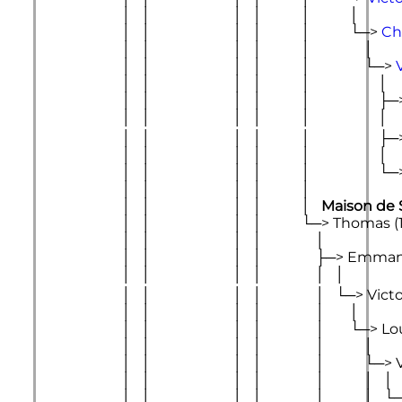
                        │   │                       │   │           │           │

                        │   │                       │   │           │           └─> 
Ch
                        │   │                       │   │           │               │

                        │   │                       │   │           │               └─> 
                        │   │                       │   │           │                   │

                        │   │                       │   │           │                   ├─
                        │   │                       │   │           │                   │

                        │   │                       │   │           │                   ├─
                        │   │                       │   │           │                   │

                        │   │                       │   │           │     
                        │   │                       │   │           │

                        │   │                       │   │           │   
Maison de 
                        │   │                       │   │           └─
                        │   │                       │   │               │

                        │   │                       │   │           
                        │   │                       │   │               │   │

                        │   │                       │   │               │   └─> 
Vict
                        │   │                       │   │               │       │

                        │   │                       │   │               
                        │   │                       │   │               │           │

                        │   │                       │   │               │           └─> 
                        │   │                       │   │               │           │   │

                        │   │                       │   │               │ 