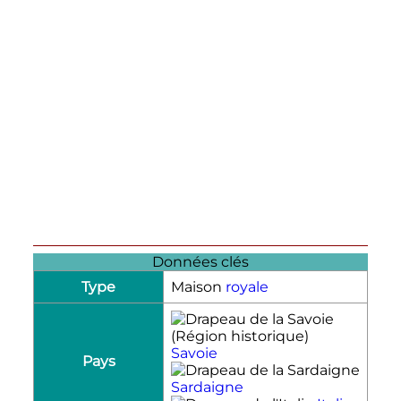
Données clés
Type
Maison
royale
Savoie
Pays
Sardaigne