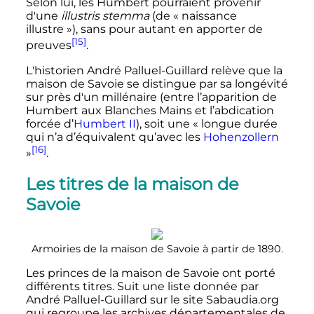
Selon lui, les Humbert pourraient provenir
d'une
illustris stemma
(de «
naissance
illustre
»), sans pour autant en apporter de
[15]
preuves
.
L'historien André Palluel-Guillard relève que la
maison de Savoie se distingue par sa longévité
sur près d'un millénaire (entre l’apparition de
Humbert aux Blanches Mains et l’abdication
forcée d’
Humbert
II
), soit une
« longue durée
qui n’a d’équivalent qu’avec les
Hohenzollern
[16]
»
.
Les titres de la maison de
Savoie
Armoiries de la maison de Savoie à partir de 1890.
Les princes de la maison de Savoie ont porté
différents titres. Suit une liste donnée par
André Palluel-Guillard sur le site Sabaudia.org
qui regroupe les archives départementales de