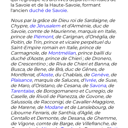
la Savoie et de la Haute-Savoie, formant
l'ancien
duché de Savoie
.
Nous par la grâce de Dieu roi de Sardaigne, de
Chypre,
de Jérusalem
et d’Arménie, duc de
Savoie, comte de Maurienne, marquis en Italie,
prince de
Piémont
, de Carignan, d’Onéglia, de
Poitin, de Trin, prince et vicaire perpétuel du
Saint-Empire romain en Italie, prince de
Carmagnole, de
Montmélian
, prince bailli du
duché d’Aoste, prince de Chieri
; de Dronero,
de Crescentino
; de Riva de Chieri et Banna, de
Busca, de Bene, de Brà, duc de Gênes, de
Montferrat, d’
Aoste
, du Chablais, de
Genève
, de
Plaisance
, marquis de Saluces, d'
Ivrée
, de Suse,
de Maro, d’Oristano, de Cesana, de
Savona
, de
Tarentaise
, de Borogomanero et Curregio, de
Caselle, de Rivoli de Pianezza, de Govone, de
Salussola, de Racconigi, de Cavaller-Maggiore,
de Marene, de
Modane
et de Lanslebourg, de
Libourne Ferraris, de Santhia, d’Aglié, de
Centallo et Demonte, de Desana, de Ghemme,
de Vigone, comte de Barge, de Villefranche, de