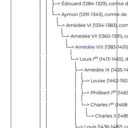
                        │   │   ├─> Édouard (1284-1329), comte
                        │   │   │

                        │   │   └─> Aymon (1291-1343), comte de
                        │   │       │

                        │   │       └─> 
Amédée 
VI
 (1334-1383), co
                        │   │           │

                        │   │           └─> 
Amédée 
VII
 (1360-1391), 
                        │   │               │

                        │   │               └─> 
Amédée 
VIII
 (1383-1451
                        │   │                   │

er
                        │   │                   └─> 
Louis 
I
 (1413-1465), 
                        │   │                       │

                        │   │                       ├─> 
Amédée 
IX
 (1435-1
                        │   │                       │   │

                        │   │                       │   ├─> Louise (14
                        │   │                       │   │

er
                        │   │                       │   ├─> 
Philibert 
I
 (146
                        │   │                       │   │

er
                        │   │                       │   └─> 
Charles 
I
 (1468
                        │   │                       │       │

                        │   │                       │       └─> 
Charles 
II
 (148
                        │   │                       │

                        │   │                       ├─> Louis (143