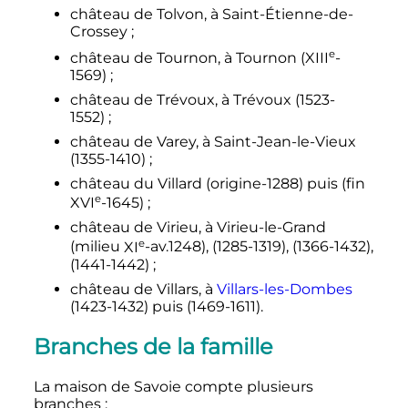
château de Tolvon, à Saint-Étienne-de-
Crossey
;
e
château de Tournon, à Tournon (
XIII
-
1569)
;
château de Trévoux, à Trévoux (1523-
1552)
;
château de Varey, à Saint-Jean-le-Vieux
(1355-1410)
;
château du Villard (origine-1288) puis (fin
e
XVI
-1645)
;
château de Virieu, à Virieu-le-Grand
e
(milieu
XI
-av.1248), (1285-1319), (1366-1432),
(1441-1442)
;
château de Villars, à
Villars-les-Dombes
(1423-1432) puis (1469-1611).
Branches de la famille
La maison de Savoie compte plusieurs
branches
: