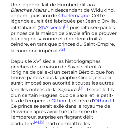
Une légende fait de Humbert dit
aux
Blanches Mains
un descendant de Widukind,
ennemi, puis ami de
Charlemagne
. Cette
légende aurait été fabriquée par Jean d'Orville,
[1]
e
dit Cabaret (
XIV
siècle
)
, puis diffusée par les
princes de la maison de Savoie afin de prouver
leur origine saxonne et donc leur droit à
ceindre, en tant que princes du Saint-Empire,
[2]
la couronne impériale
.
e
Depuis le
XV
siècle
, les historiographes
proches de la maison de Savoie citent à
l'origine de celle-ci un certain Bérold, que l'on
trouve parfois sous la graphie Girold
; celui-ci
aurait imposé son autorité à toutes les autres
[3]
familles nobles de la
Sapaudia
. Il serait le fils
d'un certain Hugues, duc de Saxe, et le petit-
fils de l'empereur
Othon
II
, et frère d'
Othon
III
.
Ce prince se serait exilé dans le royaume de
Provence après avoir tué la femme de
l'empereur, surprise en flagrant délit
[4]
,
[5]
d'adultère
. Parti combattre les