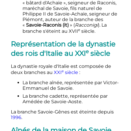
«
bâtard d'Achaïe
», seigneur de Raconis,
maréchal de Savoie, fils naturel de
Philippe
II
de Savoie-Achaïe
, seigneur de
Piémont, auteur de la branche des
«
Savoie-Raconis
(it)
» (
Racconigi
). La
e
branche s'éteint au
XVII
siècle
.
Représentation de la dynastie
e
des rois d'Italie au
XXI
siècle
La dynastie royale d'Italie est composée de
e
deux branches au
XXI
siècle
:
La branche aînée, représentée par Victor-
Emmanuel de Savoie.
La branche cadette, représentée par
Amédée de Savoie-Aoste.
La branche Savoie-Gênes est éteinte depuis
1996
.
Aînés de la maison de Savoie