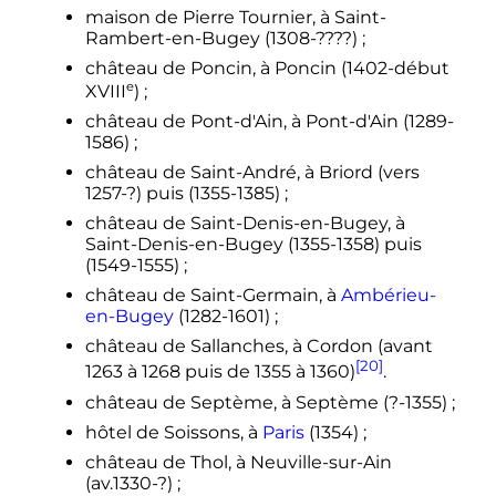
maison de Pierre Tournier, à Saint-
Rambert-en-Bugey (1308-????)
;
château de Poncin, à Poncin (1402-début
e
XVIII
)
;
château de Pont-d'Ain, à Pont-d'Ain (1289-
1586)
;
château de Saint-André, à Briord (vers
1257-?) puis (1355-1385)
;
château de Saint-Denis-en-Bugey, à
Saint-Denis-en-Bugey (1355-1358) puis
(1549-1555)
;
château de Saint-Germain, à
Ambérieu-
en-Bugey
(1282-1601)
;
château de Sallanches, à Cordon (avant
[20]
1263 à 1268 puis de 1355 à 1360)
.
château de Septème, à Septème (?-1355)
;
hôtel de Soissons, à
Paris
(1354)
;
château de Thol, à Neuville-sur-Ain
(av.1330-?)
;