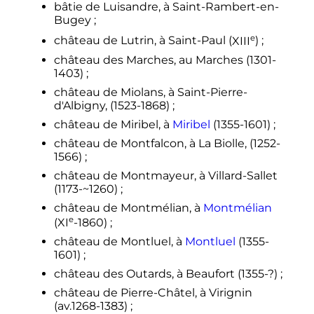
bâtie de Luisandre, à Saint-Rambert-en-
Bugey
;
e
château de Lutrin, à Saint-Paul (
XIII
)
;
château des Marches, au Marches (1301-
1403)
;
château de Miolans, à Saint-Pierre-
d'Albigny, (1523-1868)
;
château de Miribel, à
Miribel
(1355-1601)
;
château de Montfalcon, à La Biolle, (1252-
1566)
;
château de Montmayeur, à Villard-Sallet
(1173-~1260)
;
château de Montmélian, à
Montmélian
e
(
XI
-1860)
;
château de Montluel, à
Montluel
(1355-
1601)
;
château des Outards, à Beaufort (1355-?)
;
château de Pierre-Châtel, à Virignin
(av.1268-1383)
;