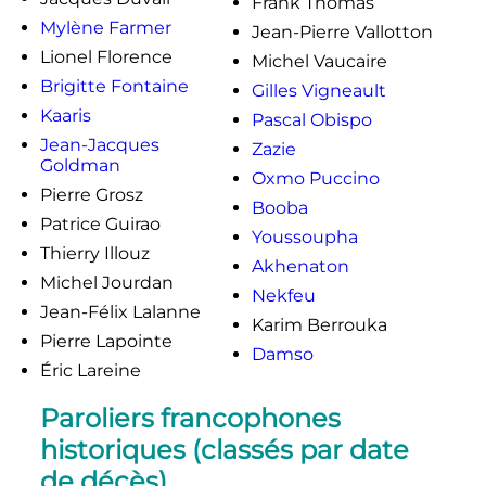
Frank Thomas
Mylène Farmer
Jean-Pierre Vallotton
Lionel Florence
Michel Vaucaire
Brigitte Fontaine
Gilles Vigneault
Kaaris
Pascal Obispo
Jean-Jacques
Zazie
Goldman
Oxmo Puccino
Pierre Grosz
Booba
Patrice Guirao
Youssoupha
Thierry Illouz
Akhenaton
Michel Jourdan
Nekfeu
Jean-Félix Lalanne
Karim Berrouka
Pierre Lapointe
Damso
Éric Lareine
Paroliers francophones
historiques (classés par date
de décès)