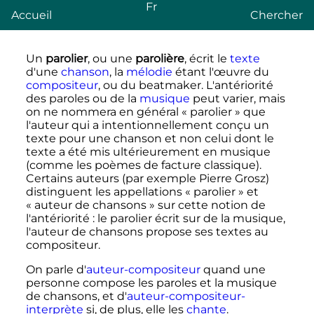
Fr
Accueil
Chercher
Un
parolier
, ou une
parolière
, écrit le
texte
d'une
chanson
, la
mélodie
étant l'œuvre du
compositeur
, ou du beatmaker. L'antériorité
des paroles ou de la
musique
peut varier, mais
on ne nommera en général «
parolier
» que
l'auteur qui a intentionnellement conçu un
texte pour une chanson et non celui dont le
texte a été mis ultérieurement en musique
(comme les poèmes de facture classique).
Certains auteurs (par exemple Pierre Grosz)
distinguent les appellations «
parolier
» et
«
auteur de chansons
» sur cette notion de
l'antériorité
: le parolier écrit sur de la musique,
l'auteur de chansons propose ses textes au
compositeur.
On parle d'
auteur-compositeur
quand une
personne compose les paroles et la musique
de chansons, et d'
auteur-compositeur-
interprète
si, de plus, elle les
chante
.