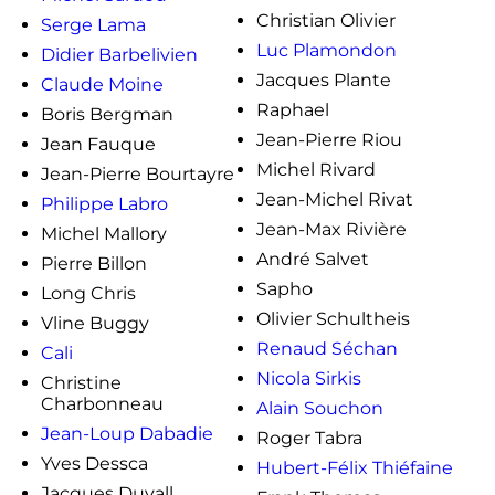
Christian Olivier
Serge Lama
Luc Plamondon
Didier Barbelivien
Jacques Plante
Claude Moine
Raphael
Boris Bergman
Jean-Pierre Riou
Jean Fauque
Michel Rivard
Jean-Pierre Bourtayre
Jean-Michel Rivat
Philippe Labro
Jean-Max Rivière
Michel Mallory
André Salvet
Pierre Billon
Sapho
Long Chris
Olivier Schultheis
Vline Buggy
Renaud Séchan
Cali
Nicola Sirkis
Christine
Charbonneau
Alain Souchon
Jean-Loup Dabadie
Roger Tabra
Yves Dessca
Hubert-Félix Thiéfaine
Jacques Duvall