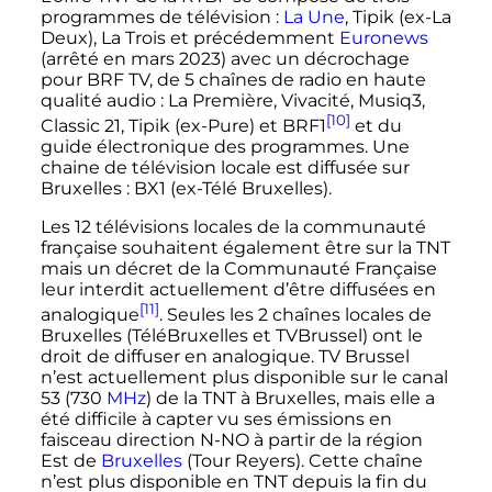
programmes de télévision
:
La Une
, Tipik (ex-La
Deux), La Trois et précédemment
Euronews
(arrêté en mars 2023) avec un décrochage
pour BRF TV, de 5 chaînes de radio en haute
qualité audio
: La Première, Vivacité, Musiq3,
[10]
Classic 21, Tipik (ex-Pure) et BRF1
et du
guide électronique des programmes. Une
chaine de télévision locale est diffusée sur
Bruxelles
: BX1 (ex-Télé Bruxelles).
Les
12 télévisions
locales de la communauté
française souhaitent également être sur la TNT
mais un décret de la Communauté Française
leur interdit actuellement d’être diffusées en
[11]
analogique
. Seules les
2 chaînes
locales de
Bruxelles (TéléBruxelles et TVBrussel) ont le
droit de diffuser en analogique.
TV Brussel
n’est
actuellement
plus disponible sur le
canal
53
(
730
MHz
) de la TNT à Bruxelles, mais elle a
été difficile à capter vu ses émissions en
faisceau direction N-NO à partir de la région
Est de
Bruxelles
(Tour Reyers). Cette chaîne
n’est plus disponible en TNT depuis la fin du