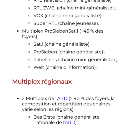
RTL Television (chaîne généraliste)
;
RTL ZWEI (chaîne mini-généraliste)
;
VOX (chaîne mini-généraliste)
;
Super RTL (chaîne jeunesse).
Multiplex ProSiebenSat.1 (~45
% des
foyers)
:
Sat.1 (chaîne généraliste)
;
ProSieben (chaîne généraliste)
;
Kabel eins (chaîne mini-généraliste)
;
Welt (chaîne d’information).
Multiplex régionaux
2 Multiplex de l’
ARD
(> 90
% des foyers, la
composition et répartition des chaînes
varie selon les régions)
:
Das Erste (chaîne généraliste
nationale de l’
ARD
)
;