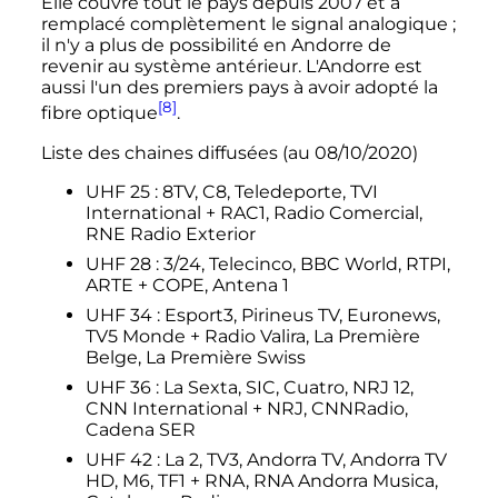
Elle couvre tout le pays depuis 2007 et a
remplacé complètement le signal analogique
;
il n'y a plus de possibilité en Andorre de
revenir au système antérieur. L'Andorre est
aussi l'un des premiers pays à avoir adopté la
[8]
fibre optique
.
Liste des chaines diffusées (au 08/10/2020)
UHF 25
: 8TV, C8, Teledeporte, TVI
International + RAC1, Radio Comercial,
RNE Radio Exterior
UHF 28
: 3/24, Telecinco, BBC World, RTPI,
ARTE + COPE, Antena 1
UHF 34
: Esport3, Pirineus TV, Euronews,
TV5 Monde + Radio Valira, La Première
Belge, La Première Swiss
UHF 36
: La Sexta, SIC, Cuatro, NRJ 12,
CNN International + NRJ, CNNRadio,
Cadena SER
UHF 42
: La 2, TV3, Andorra TV, Andorra TV
HD, M6, TF1 + RNA, RNA Andorra Musica,