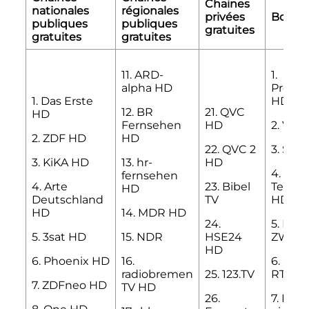
Chaines
nationales
régionales
privées
Bouque
publiques
publiques
gratuites
gratuites
gratuites
11. ARD-
1.
alpha HD
ProSi
1. Das Erste
HD
12. BR
21. QVC
HD
Fernsehen
HD
2. VOX
2. ZDF HD
HD
22. QVC 2
3. Sat.
3. KiKA HD
13. hr-
HD
4. RTL
fernsehen
4. Arte
23. Bibel
Televis
HD
Deutschland
TV
HD
HD
14. MDR HD
24.
5. RTL
5. 3sat HD
15. NDR
HSE24
ZWEI 
HD
6. Phoenix HD
16.
6. Sup
radiobremen
25. 123.TV
RTL H
7. ZDFneo HD
TV HD
26.
7. Kabe