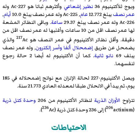
ويوج للأكتينيوم 36
نظير إشعاعي
وأكثرهم ثباتا هو 227-Ac وله
عمر نصف
يبلغ 12.772
عام
, 225-Ac وله عمر نصف يبلغ 10.0
أيام
,
226-Ac وله عمر نصف يبلغ 29.37
ساعة
. وباقى النظائر المشعة
لها عمر نصف اقل من 10 ساعات وأغلبها له عمر نصف اقل من
217
دقيقة. وأقل نظائر الأكتينيوم في عمر النصف هو
Ac والذي
يضمحل عن طريق
إضمحلال ألفا
وأسر إلكترون
, وله عمر نصف
يبلف 69
نانو ثانية
. كما أن الأكتينيوم له أيضا 2
حالة رجوع
لنفسهما
.
ويصل الأكتينيوم-227 لحالة الإتزان مع نواتج إضمحلاله في 185
يوم، ثم يبدأ في الانحلال طبقا لمعدله العادي 21.773 سنة.
تتراوح
الأوزان الذرية
لنظائر الأكتينيوم من 206
وحدة كتل ذرية
236
206
(
actinium) إلى 236 وحدة كتل ذرية (
Ac).
الاحتياطات