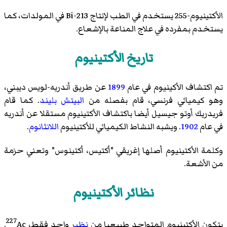
الأكتينيوم-255 يستخدم في الطب لإنتاج Bi-213 في المولدات، كما
يستخدم بمفرده في علاج المناعة بالإشعاع.
تاريخ الأكتينيوم
تم اكتشاف الأكينيوم في عام
1899
عن طريق
أندريه-لويس ديبني
،
وهو كيميائي فرنسي، قام بفصله من
البيتش بليند
. كما قام
فريدريك أوتو جيسيل
أيضا باكتشاف الأكتينيوم مستقلا عن أندريه
في عام
1902
. ويشبه النشاط الكيميائي للأكتينيوم
اللانثانوم
.
وكلمة الأكتينيوم أصلها إغريقي "أكتيس، أكتينوس" وتعني حزمة
من الأشعة.
نظائر الأكتينيوم
227
يتكون الأكتينيوم المتواجد طبيعيا من
نظير
واحد فقط،
Ac.