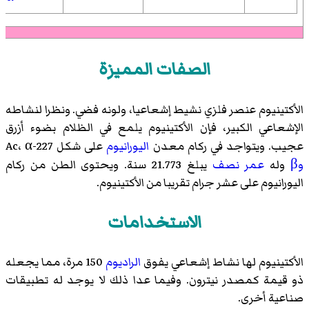
الصفات المميزة
الأكتينيوم عنصر فلزي نشيط إشعاعيا، ولونه فضي. ونظرا لنشاطه
الإشعاعي الكبير، فإن الأكتينيوم يلمع في الظلام بضوء أزرق
عجيب. ويتواجد في ركام معدن
اليورانيوم
على شكل 227-Ac،
α
وβ
وله
عمر نصف
يبلغ 21.773 سنة. ويحتوى الطن من ركام
اليورانيوم على عشر جرام تقريبا من الأكتينيوم.
الاستخدامات
الأكتينيوم لها نشاط إشعاعي يفوق
الراديوم
150 مرة، مما يجعله
ذو قيمة
كمصدر نيترون
. وفيما عدا ذلك لا يوجد له تطبيقات
صناعية أخرى.