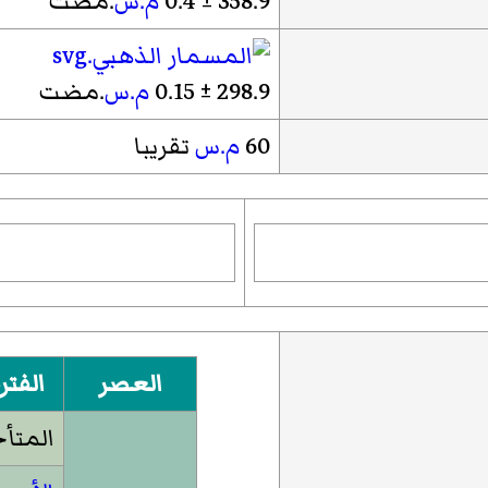
358.9 ± 0.4
م.س
.مضت
298.9 ± 0.15
م.س
.مضت
60
م.س
تقريبا
العصر
الفتر
المتأ