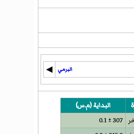
◀︎
البرمي
ة
البداية (م.س)
خر
307 ± 0.1