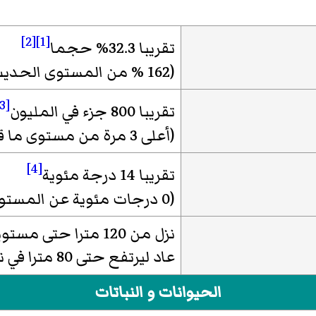
[2]
[1]
تقريبا 32.3% حجما
(162 % من المستوى الحديث)
[3]
تقريبا 800 جزء في المليون
(أعلى 3 مرة من مستوى ما قبل الثورة الصناعية)
[4]
تقريبا 14 درجة مئوية
(0 درجات مئوية عن المستوى الحديث)
نزل من 120 مترا حت
عاد ليرتفع حتى 80 مترا في نهاية هذه الفترة.
الحيوانات و النباتات