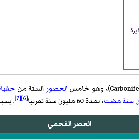
يرة
Carbonife
)، وهو خامس
العصور
الستة من
حقبة 
[7]
[6]
ن سنة مضت
، لمدة 60 مليون سنة تقريبا
. يسب
العصر الفحمي