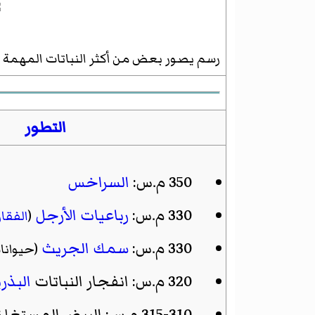
رسم يصور بعض من أكثر النباتات المهمة 
التطور
350 م.س:
السراخس
330 م.س:
رباعيات الأرجل
(
الفقا
330 م.س:
سمك الجريث
(حيوانا
320 م.س: انفجار النباتات
البذري
315-310 م.س: البيض المستغلق