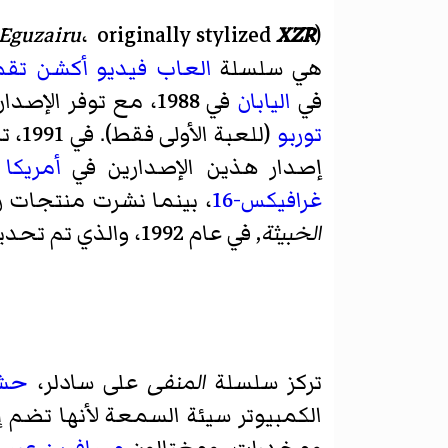
Eguzairu
، originally stylized
XZR
)
هي سلسلة
العاب فيديو
أكشن تقمص
في
اليابان
في
1988
، مع توفر الإصدارا
توربو
(للعبة الأولى فقط). في
1991
، تم 
إصدار هذين الإصدارين في
أمريكا 
غرافيكس-16
، بينما نشرت منتجات ر
الخبيثة
, في عام 1992، والذي تم تحديده أيضًا بواسطة تصميمات العمل لسوق أمريكا الشمالية.
تركز سلسلة
المنفى
على سادلر،
حش
الكمبيوتر سيئة السمعة لأنها تضم 