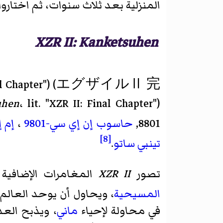
المنزلية بعد ثلاث سنوات، ثم اختاروا 
XZR II: Kanketsuhen
al Chapter")
(
エグザイルⅡ 完
uhen
8801,
حاسوب إن إي سي-9801
،
إم 
[8]
تينبي ساتو
.
تصور
XZR II
المغامرات الإضافية 
المسيحية
، ويحاول أن يوحد العال
في محاولة لإحياء
ماني
، ويذبح الع