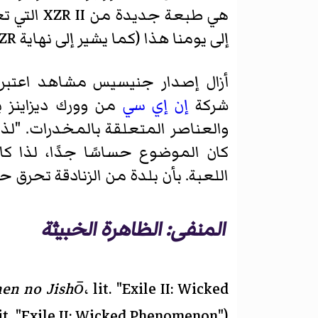
هي طبعة 
إلى يومنا هذا (كما يشير إلى نهاية XZR الأصلية)، ويزيل شخصية سوفراوالدي، رفيق السفر الرابع لسادلر.
أزال إصدار جنيسيس مشاهد اعتبرت
شركة
إن إي سي
من وورك ديزاينز ب
والعناصر المتعلقة بالمخدرات. "لذ
كان الموضوع حساسًا جدًا، لذا كا
اللعبة. بأن بلدة من الزنادقة تحرق 
المنفى: الظاهرة الخبيثة
nen no Jishō
، lit. "Exile II: Wicked