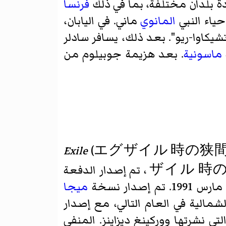
ة بلدان مختلفة، بما في ذلك
فرنسا
ياء النبي
المانوي
ماني. في اليابان،
اتشيكاوا-ريو". بعد ذلك، يسافر سادلر
ماسونية
. بعد هزيمة جوبيلوم من
Exile
(
エグザイル 時の狭
ザイル 時
، lit. "Exile: Into the Boundaries of Time") ، تم إصدار الدفعة
ميجا
مريكا الشمالية في العام التالي، مع إصدار
نشرتها ووركينغ ديزاينز. المنفى