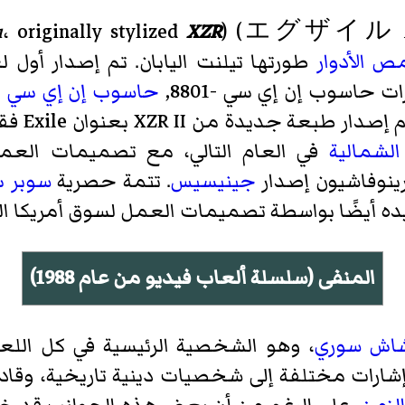
u
، originally stylized
XZR
)
(
エグザイル
 الأدوار
ت حاسوب إن إي سي -8801,
حاسوب إن إي سي -9801
إصدار طبعة جديدة من XZR II بعنوان Exile فقط
الشمالية
في العام التالي، مع تصميمات العمل
ينوفاشيون إصدار
جينيسيس
. تتمة حصرية
سوبر س
المنفى (سلسلة ألعاب فيديو من عام 1988)
اش
سوري
، وهو الشخصية الرئيسية في كل اللعب
إشارات مختلفة إلى شخصيات دينية تاريخية، وقادة