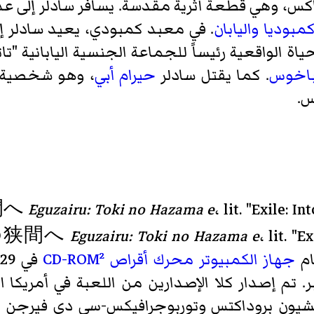
س، وهي قطعة أثرية مقدسة. يسافر سادلر إلى عد
مبوديا
واليابان
. في معبد كمبودي، يعيد سادلر إح
ياة الواقعية رئيساً للجماعة الجنسية اليابانية "ت
باخوس
. كما يقتل سادلر
حيرام أبي
، وهو شخصية
س.
間へ
Eguzairu: Toki no Hazama e
، lit. "Exile: 
の狭間へ
Eguzairu: Toki no Hazama e
ام
جهاز الكمبيوتر محرك أقراص CD-ROM²
في 29 مارس 1991. تم إصدار نسخة
عام يوم 6 ديسمبر. تم إصدار كلا الإصدارين من اللعبة في أ
يون بروداكتس وتوربوجرافيكس-سي دي فيرجن التي 