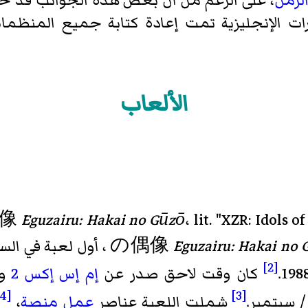
لزمن
، على الرغم من أن بعض هذه الجوانب قد خف
رات الإنجليزية تمت إعادة كتابة جميع المنظما
الألعاب
像
Eguzairu: Hakai no Gūzō
، lit. "XZR: Idols o
Eguzairu: Hakai no
の偶像
، t. "XZR: Idols of Apostate
[2]
كان وقت لاحق صدر عن
إم إس إكس 2
و
[4]
[3]
/ سبتمبر.
شملت اللعبة عناصر
عمل منصة
،