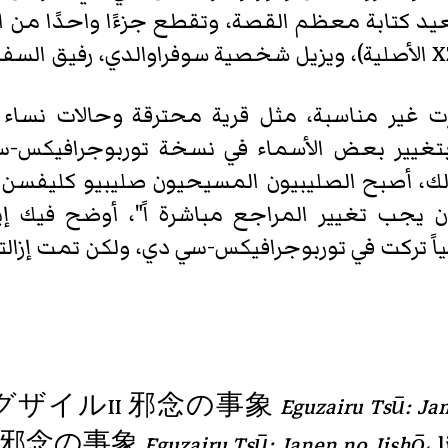
جديدة من XZR II التي تعيد كتابة معظم القصة، وتقطع جزءًا واح
 غير مناسبة، مثل قرية محترقة وحالات نساء
تغيير بعض الأسماء في نسخة توربوجرافيكس-سي 
لك، أصبح الصليبيون المسيحيون صليبيو كليفسن. و
ن يجب تغيير المراجع مباشرة اً"، أوضح فيك 
حياً تركت في توربوجرافيكس-سي دي، ولكن تمت إزال
グザイルII 邪念の事象
Eguzairu Tsū: Ja
 邪念の事象
Eguzairu Tsū: Janen no Jishō