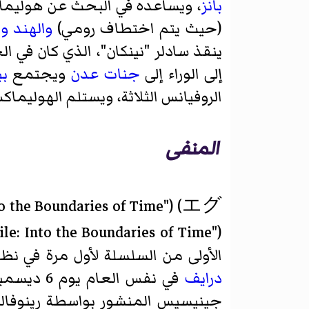
بانز
، ويساعده في البحث عن هوليماك
(حيث يتم اختطاف رومي)
والهند
وك
ينقذ سادلر "نينكان"، الذي كان في الح
إلى الوراء إلى
جنات عدن
ويجتمع
ب
الروفيانس الثلاثة، ويستلم الهوليماك
المنفى
Into the Boundaries of Time")
(
エグ
الأولى من السلسلة لأول مرة في نظ
درايف
في نفس ال
جينيسيس المنشور بواسطة رينوفالش