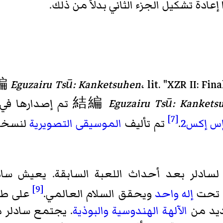
إعادة تشكيل الجزء الثاني بدلاً من ذلك.
編
Eguzairu Tsū: Kanketsuhen
، lit. "XZR II: Fin
結編
Eguzairu Tsū: Kankets
[7]
إس إكس2
.
تم تأليف
الموسيقى التصويرية
لنسخة PC-8801 من قبل شينوبو أ
لسادلر بعد أحداث اللعبة السابقة. يعيش سا
[9]
م تحت
إله واحد
ويحقق السلام العالمي.
على طول
ديد من
الآلهة
الهندوسية
والبوذية
. يجتمع سادلر 