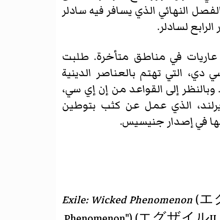
دًا من الفصل النهائي الذي يسافر فيه سادلر
 عاريات في مناطق متأخرة. طلبت
دي، التي تهتم بالعناصر الدينية
بالنظر إلى القواعد من إن إي سي،
إيرلند، الذي عمل عن كثب بتوطين
تها في إصدار جنيسيس.
Exile: Wicked Phenomenon
(
エ
، lit. "Exile II: Wicked Phenomenon"),
Phenomenon")
(
エグザイルII