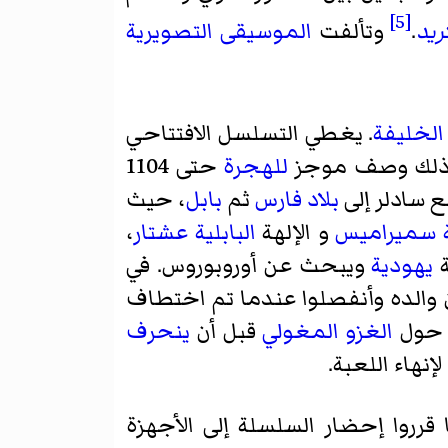
[5]
ريد
.
وتألفت
الموسيقى التصويرية
الخليفة
. يغطي التسلسل الافتتاحي
 ذلك وصف موجز
للهجرة
حتى 1104
ع سادلر إلى
بلاد فارس
ثم
بابل
، حيث
سميراميس
و الإلهة
البابلية
عشتار
،
ة
يهودية
ويبحث عن أوروبوروس. في
ن والده وأنفصلوا عندما تم اختطاف
ة حول
الغزو المغولي
قبل أن
ينحرف
 لإنهاء اللعبة.
للجدل، لا تختار تيلينيت نقل XZR الأصلية عندما قرروا إحضار السلسلة إلى الأجهزة