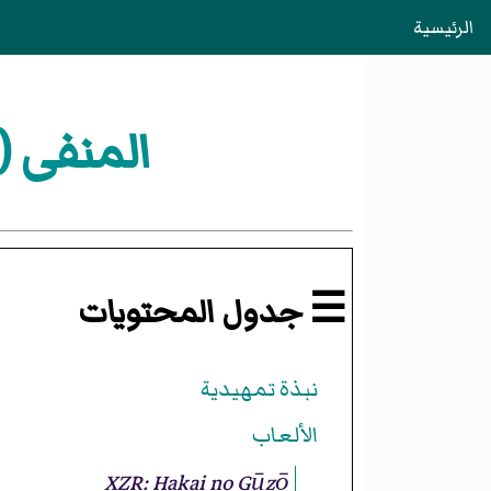
الرئيسية
المنفى (س
☰ جدول المحتويات
نبذة تمهيدية
الألعاب
XZR: Hakai no Gūzō