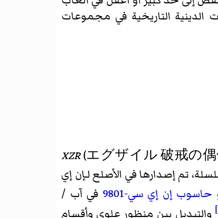
ّض إلى حد كبير أو أغفل في ألعاب
ت الدينية التاريخية في مجموعات
XZR
(
エグザイル 破戒の偶
li") ، أول لعبة في السلسلة، تم إصدارها في الأصلع لـإن إي
حاسوب إن إي سي-9801
في آب /
والتبديل بين منظور علوي وأقسام