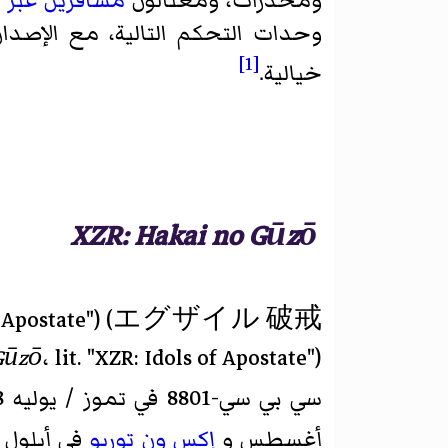
ومخدرات، ومغتالون
مسافرين عبر ا
وحدات التحكم التالية، مع الإصدا
[1]
خيالية.
XZR: Hakai no Gūzō
f Apostate")
(
エグザイル 破戒
 Gūzō
سي بي سي-8801 في تموز / يوليه 1988.
أغسطس و
إكس ون توربو
في أيلول 