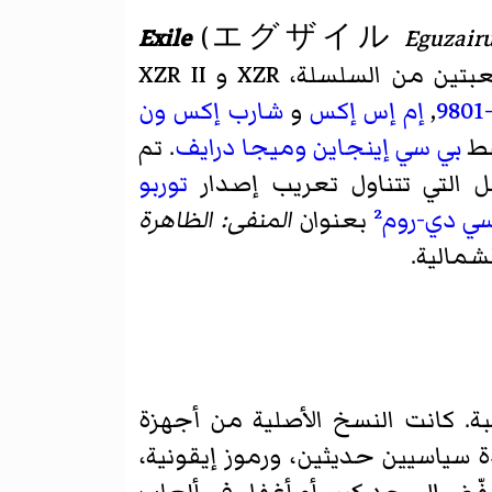
Exile
(
エグザイル
Eguzair
طورتها تيلنت اليابان. تم إصدار أول لعبتين من السلسلة، XZR و XZR II
,
إم إس إكس
و
شارب إكس ون
بي سي إينجاين
وميجا درايف
. تم
 التي تتناول تعريب إصدار
توربو
ي دي-روم²
بعنوان
المنفى: الظاهرة
ة. كانت النسخ الأصلية من أجهزة
 سياسيين حديثين، ورموز إيقونية،