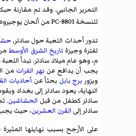
التمرير الجانبي. وقد تم مقارنة حبكة XZR الأصلية في وقت لاحق مع سل
للنسخة PC-8801 من ألحان يوجيروه، وشينوبو اوجاوا
تدور أحداث اللعبة حول سادلر,
حشا
لفترة وجيزة
تاريخ الشرق الأوسط
من 22
م، وهو عام ميلاد سادلر. تبدأ اللعبة
يجب أن يدافع عن
نهر الفرات
من ال
ويزور
برج بابل
بحثاً عن
أحاديات الق
النهاية، يعود سادلر إلى بغداد ويق
سادلر كطفل من قبل
الحشاشين
. ث
سادلر إلى
القرن العشرين
، حيث يجب 