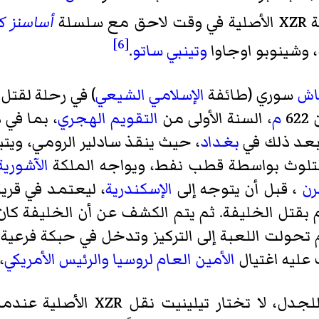
سلة
أساسنز ك
[6]
وتينبي ساتو
.
ش
سوري (طائفة
الإسلامي الشيعي
) في رحلة لقتل
6
م
، السنة الأولى من
التقويم الهجري
، بما في
 بعد ذلك في
بغداد
، حيث ينقذ سادلير الرومي، ويتب
تلوث بواسطة قطب نفط، ويواجه الملكة
الآشورية
رن
، قبل أن يتوجه إلى
الإسكندرية
، ليعتمد في قري
وم بقتل الخليفة. ثم يتم الكشف عن أن الخليفة كا
م تحولت اللعبة إلى التركيز وتدخل في حبكة فرعي
عليه اغتيال
الأمين العام لروسيا
والرئيس الأمريكي
،
على الأرجح بسبب نهايتها المثيرة 