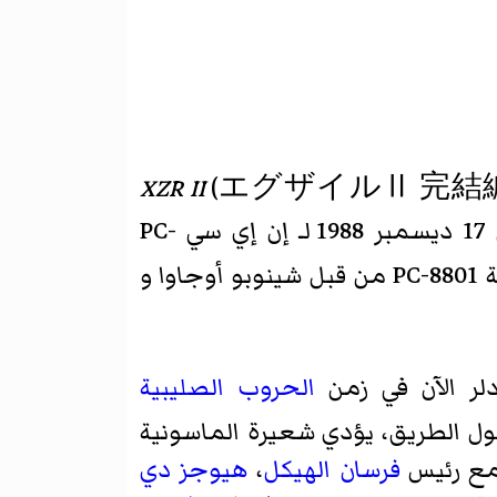
XZR II
(
エグザイルⅡ 完結
، lit. "XZR II: Final Chapter") تم إصدارها في 17 ديسمبر 1988 لـ إن إي سي PC-
وجاوا و
دلر الآن في زمن
الحروب الصليبية
 الطريق، يؤدي شعيرة الماسونية
مع رئيس
فرسان الهيكل
،
هيوجز دي