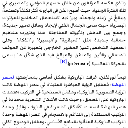
والذي عكسه المؤلفون من خلال حسهم الدرامي والمصيري في
تلك الفترة الزمنية. حيث أصبح الفن في الباروك أكثر تكلفاً وتصنعاً،
ويبالغٌ في زينته وتجملّه. وبرز فيه الاستعمال المخادع للمؤثرات
البصرية؛ حيث سعى الجمال الفني لإيجاد وسائل تعبير جديدة،
وجمع بين الدهش وتأثيراته المفاجئة. هذا وظهرت مفاهيم
جمالية جديدة مثل "العبقرية" و"البصيرة" و"الذكاء". وعلى
الصعيد الشخصي تميز المظهر الخارجي بتعبيره عن الموقف
المتعالي والأنيق والمنمّق والمبالغ فيه الذي شكّل ما يسمى
[19]
بالحركة النفائسية
(préciosité).
تبعاً
لوولفلن
، عُرفت الباروكية بشكل أساسي بمعارضتها
لعصر
النهضة
؛ فمقابل الرؤية المباشرة المتبناة في عصر النهضة كانت
الرؤية التصويرية الباروكية، ومقابل السطحية في التركيب اعتمدت
الباروكية على التعمق، وحيث كانت الأشكال الشعرية محددة في
عصر النهضة اتسعت الأشكال الشعرية في الباروك، وقابل وحدة
التركيب المستندة إلى التناغم والانسجام في عصر النهضة وحدة
التركيب الباروكية المتأثرة بالدافع الأساسي، ومقابل الوضوح الكلي