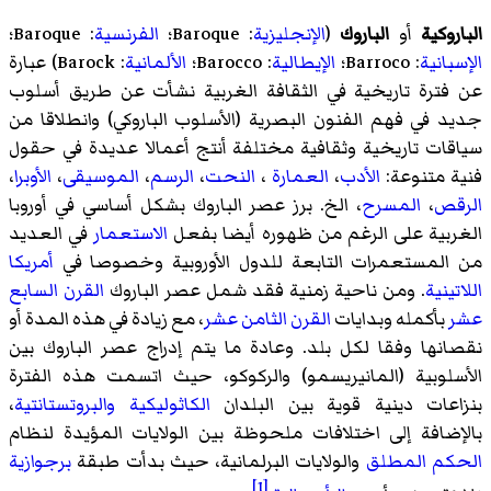
الباروكية
أو
الباروك
(
الإنجليزية
: Baroque؛
الفرنسية
: Baroque؛
الإسبانية
: Barroco؛
الإيطالية
: Barocco؛
الألمانية
: Barock) عبارة
عن فترة تاريخية في الثقافة الغربية نشأت عن طريق أسلوب
جديد في فهم الفنون البصرية (الأسلوب الباروكي) وانطلاقا من
سياقات تاريخية وثقافية مختلفة أنتج أعمالا عديدة في حقول
فنية متنوعة:
الأدب
،
العمارة
،
النحت
،
الرسم
،
الموسيقى
،
الأوبرا
،
الرقص
،
المسرح
، الخ. برز عصر الباروك بشكل أساسي في أوروبا
الغربية على الرغم من ظهوره أيضا بفعل
الاستعمار
في العديد
من المستعمرات التابعة للدول الأوروبية وخصوصا في
أمريكا
اللاتينية
. ومن ناحية زمنية فقد شمل عصر الباروك
القرن السابع
عشر
بأكمله وبدايات
القرن الثامن عشر
، مع زيادة في هذه المدة أو
نقصانها وفقا لكل بلد. وعادة ما يتم إدراج عصر الباروك بين
الأسلوبية (المانيريسمو) والركوكو، حيث اتسمت هذه الفترة
بنزاعات دينية قوية بين البلدان
الكاثوليكية
والبروتستانتية
،
بالإضافة إلى اختلافات ملحوظة بين الولايات المؤيدة لنظام
الحكم المطلق
والولايات البرلمانية، حيث بدأت طبقة
برجوازية
[1]