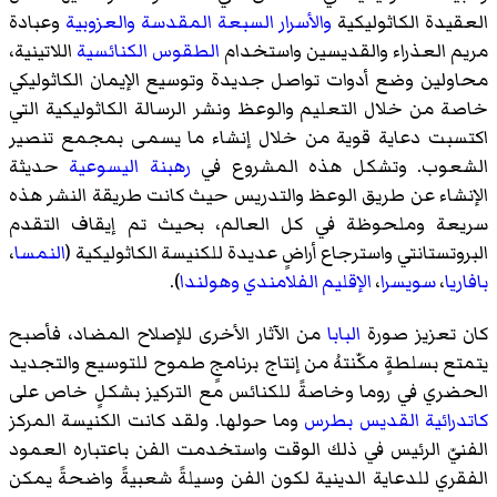
العقيدة الكاثوليكية
والأسرار السبعة المقدسة
والعزوبية
وعبادة
مريم العذراء والقديسين واستخدام
الطقوس الكنائسية
اللاتينية،
محاولين وضع أدوات تواصل جديدة وتوسيع الإيمان الكاثوليكي
خاصة من خلال التعليم والوعظ ونشر الرسالة الكاثوليكية التي
اكتسبت دعاية قوية من خلال إنشاء ما يسمى بمجمع تنصير
الشعوب. وتشكل هذه المشروع في
رهبنة اليسوعية
حديثة
الإنشاء عن طريق الوعظ والتدريس حيث كانت طريقة النشر هذه
سريعة وملحوظة في كل العالم، بحيث تم إيقاف التقدم
البروتستانتي واسترجاع أراضٍ عديدة للكنيسة الكاثوليكية (
النمسا
،
بافاريا
،
سويسرا
،
الإقليم الفلامندي
وهولندا
).
كان تعزيز صورة
البابا
من الآثار الأخرى للإصلاح المضاد، فأصبح
يتمتع بسلطةٍ مكّنتهُ من إنتاج برنامجٍ طموح للتوسيع والتجديد
الحضري في روما وخاصةً للكنائس مع التركيز بشكلٍ خاص على
كاتدرائية القديس بطرس
وما حولها. ولقد كانت الكنيسة المركز
الفنيّ الرئيس في ذلك الوقت واستخدمت الفن باعتباره العمود
الفقري للدعاية الدينية لكون الفن وسيلةً شعبيةً واضحةً يمكن