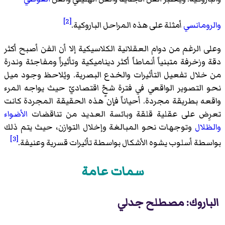
[2]
والرومانسي
أمثلة على هذه المراحل الباروكية.
وعلى الرغم من دوام العقلانية الكلاسيكية إلا أن الفن أصبح أكثر
دقة وزخرفة متبنياً أنماطاً أكثر ديناميكية وتأثيراً ومفاجئة وندرة
من خلال تفعيل التأثيرات والخدع البصرية. ويُلاحظ وجود ميل
نحو التصوير الواقعي في فترة شحٍّ اقتصاديّ حيث يواجه المرء
واقعه بطريقة مجردة. أحياناً فإن هذه الحقيقة المجردة كانت
تعرِض على عقلية قلقة وبائسة العديد من تناقضات
الأضواء
والظلال
وتوجهات نحو المبالغة وإخلال التوازن، حيث يتم ذلك
[3]
بواسطة أسلوب يشوه الأشكال بواسطة تأثيرات قسرية وعنيفة.
سمات عامة
الباروك: مصطلح جدلي