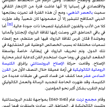
المطلق والإصلاح المضاد. وعلى الرغم من الانحطاط السياسي
والاقتصادي في إسبانيا إلا أنها عاشت فترة من الازدهار الثقافي
سميت
بالعصر الذهبي
، ومع أن هذه الفترة قد تميزت بطابعها
الديني المكافح للتبشير إلا أن مضمونها كان شعبياً. وقد طوّرت
[12]
كلا من الأدب والفنون التشكيلية لتصبحا ذات جودة عالية.
أما
في باقي المناطق التي وصلت إليها ثقافة الباروك (إنجلترا وألمانيا
وهولندا) فكان غرس ثقافة الباروك فيها غير منتظم، مع إعطاء
تسميات مختلفة له بسبب الخصائص الوطنية غير المتشابهة في
تلك الدول. وتم تحريف الباروك في إيطاليا، خاصةً بواسطة
المقعد البابوي في روما حيث استخدم الفن كدعاية لنشر محاربة
الإصلاح. وقامت حركة
الإصلاح البروتستانتي
بإغراق
الكنيسة
الرومانية الكاثوليكية
في أزمة عميقة خلال النصف الأول من
القرن
السادس عشر
مما كشف عن فساد كنسي في طبقات عديدة من
الكنيسة، وقد ظهرت الحاجة لتجديد الرسالة والعمل الكاثوليكي
ليتم التقرب بشكل أكبر نحو المؤمنين.
وقام
مجمع ترنت
عام (1545-1563) بمواجهة تقدم البروتستانتية
وتثبيت الكاثوليكية في المناطق التي سادت واستقرت فيها أسس