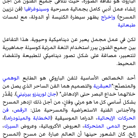
الباروك هو ثقافة الصورة، حيث تتلاقى جميع الفنون من أجل
إنشاء عمل أدبي كامل بجمالية مسرحية
وسينوغرافيا
(فن تزيين
المسرح)
وإخراج
يظهر سيطرة الكنيسة أو الدولة، مع لمسات
طبعانية
لكن في عمل مجمل يعبر عن ديناميكية وحيوية. هذا التفاعل
بين جميع الفنون يبرر استخدام اللغة المرئية كوسيلة جماهيرية
للتعبير، مصاغة على شكل تصور ديناميكي للطبيعة وللفضاء
المحيط.
أحد الخصائص الأساسية للفن الباروكي هو الطابع
الوهمي
والمتصنّع:"
العبقرية
والتصميم هما الفن الساحر الذي يصل من
خلالهما خداع البصر حتى الإدهاش" (
جان لورينزو بيرنيني
). يُقَدًر
بشكل أساسي كل ما هو مرئي وفانٍ، من أجل ذلك ازدهر المسرح
والأجناس الفنية الاستعراضية والمسرحية مثل:
الرقص
،
فن
الحركات الإيحائية
، الدراما الموسيقية (
الخطابة
والميلودراما
)،
مسرح
الدمى المتحركة
، العروض الأكروباتية، وعروض
السيرك
،
إلخ. كان الشعور حينها أن العالم عبارة عن مسرح (المسرح