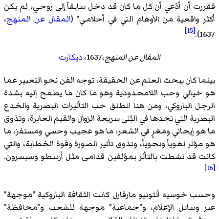
فقررت أن أدّعي أن كل ما كان قد دخل سابقاً إلى روحي، لم يكن
أكثر واقعية من الأوهام التي في أحلامي" (
المقال عن المنهج
،
[15]
1637).
المقال عن المنهج
،1637،
ديكارت
بينما كان يبحث العلم عن الحقيقة، توجه الفن نحو التعبير عما
هو خيالي وحب اللامحدودية وهو ما كان ما يطمح إليه بشدة
الرجل الباروكي، ومن هنا انطلق حب التأثيرات البصرية والخدع
البصرية التي نجدها في البُنى سريعة الزوال والقيم العابرة، وتذوق
ما هو إيحائي ومغرٍ في الشعر، ما هو عجيب وحسي ومستفز، ما
هو مؤثر لغوياً ونحوياً، وتذوق تأثير الصورة وقوة الخطابة، والتي
كانت قد نشطت بالتأثر بمؤلفين قدامى مثل أرسطو وسيسرون.
[16]
وحسب خوسيه أنتونيو مارفارل كانت الثقافة الباروكية "موجهة"
عبر وسائل الإعلام، و"جماعية" موجهة للشعب و"محافظة"