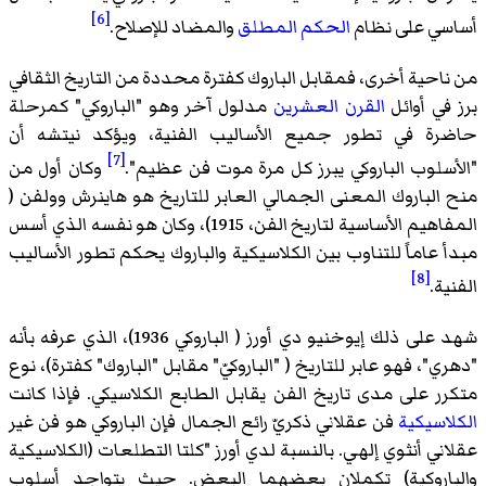
[6]
أساسي على نظام
الحكم المطلق
والمضاد للإصلاح.
من ناحية أخرى، فمقابل الباروك كفترة محددة من التاريخ الثقافي
برز في أوائل
القرن العشرين
مدلول آخر وهو "
الباروكي
" كمرحلة
حاضرة في تطور جميع الأساليب الفنية، ويؤكد نيتشه أن
[7]
"الأسلوب الباروكي يبرز كل مرة موت فن عظيم".
وكان أول من
منح الباروك المعنى الجمالي العابر للتاريخ هو هاينرش وولفن (
المفاهيم الأساسية لتاريخ الفن، 1915)، وكان هو نفسه الذي أسس
مبدأ عاماً للتناوب بين الكلاسيكية والباروك يحكم تطور الأساليب
[8]
الفنية.
شهد على ذلك إيوخنيو دي أورز ( الباروكي 1936)، الذي عرفه بأنه
"دهري"، فهو عابر للتاريخ ( "الباروكيّ" مقابل "الباروك" كفترة)، نوع
متكرر على مدى تاريخ الفن يقابل الطابع الكلاسيكي. فإذا كانت
الكلاسيكية
فن عقلاني ذكريّ رائع الجمال فإن الباروكي هو فن غير
عقلاني أنثوي إلهي. بالنسبة لدي أورز "كلتا التطلعات (الكلاسيكية
والباروكية) تكملان بعضهما البعض. حيث يتواجد أسلوب