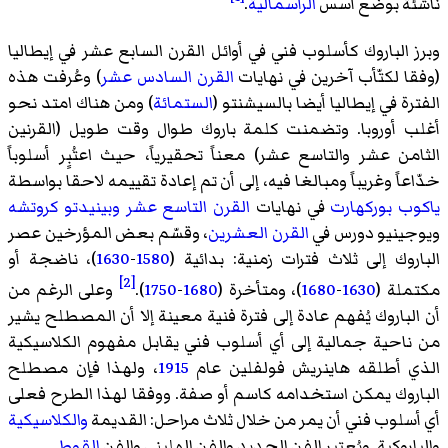
ناشئة بوضع أسس
الرأسمالية
.
وبرز الباروك كأسلوب فني في أوائل القرن السابع عشر في إيطاليا
(وفقا لكتّأب آخرين في نهايات
القرن السادس عشر
) وعُرفت هذه
الفترة في إيطاليا أيضا بالسيشنتو (
الستمائة
) ومن هناك امتد نحو
أغلب أوروبا. وتضمنت كلمة باروك طوال وقت طويل (القرنين
الثامن عشر والتاسع عشر) معناً تحقيرياً، حيث اعتُبٍر أسلوباً
خدّاعاً وغريباً ومبالغا فيه، إلى أن تم إعادة تقييمه لاحقا بواسطة
ياكوب بوركهارت
في نهايات
القرن التاسع عشر
وبينيدتو كروتشه
ويوجينيو دورس في
القرن العشرين
، وقسّم بعض المؤرخين عصر
الباروك إلى ثلاث فترات زمنية: بدائية (
1580
-
1630
)، ناضجة أو
[2]
مكتملة (
1630
-
1680
)، ومتأخرة (
1680
-
1750
).
وعلى الرغم من
أن الباروك يُفهم عادة إلى فترة فنية معينة إلا أن المصطلح يشير
من ناحية جمالية إلى أي أسلوب فني يقابل مفهوم الكلاسيكية
الذي أطلقه هاينريش فولفلين عام
1915
، ولهذا فإن مصطلح
الباروك يمكن استخدامه كاسم أو صفة. ووفقا لهذا الطرح فعلى
أي أسلوب فني أن يمر من خلال ثلاث مراحل: القديمة
والكلاسيكية
والباروكية. ويُعتبر الفن الجديد والفن الهليني والفن
القوطي