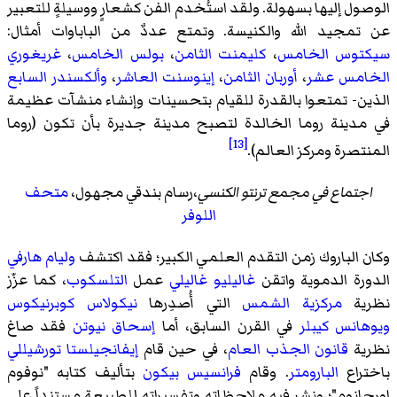
الوصول إليها بسهولة. ولقد استُخدم الفن كشعارٍ ووسيلةٍ للتعبير
عن تمجيد الله والكنيسة. وتمتع عددٌ من الباباوات أمثال:
سيكتوس الخامس
،
كليمنت الثامن
،
بولس الخامس
،
غريغوري
الخامس عشر
،
أوربان الثامن
،
إينوسنت العاشر
،
وألكسندر السابع
الذين- تمتعوا بالقدرة للقيام بتحسينات وإنشاء منشآت عظيمة
في مدينة روما الخالدة لتصبح مدينة جديرة بأن تكون (روما
[13]
المنتصرة ومركز العالم).
اجتماع في مجمع ترنتو الكنسي
،رسام بندقي مجهول،
متحف
اللوفر
وكان الباروك زمن التقدم العلمي الكبير؛ فقد اكتشف
وليام هارفي
الدورة الدموية واتقن
غاليليو غاليلي
عمل
التلسكوب
، كما عزّز
نظرية
مركزية الشمس
التي أُصدِرها
نيكولاس كوبرنيكوس
ويوهانس كيبلر
في القرن السابق، أما
إسحاق نيوتن
فقد صاغ
نظرية
قانون الجذب العام
، في حين قام
إيفانجيلستا تورشيللي
باختراع
البارومتر
. وقام
فرانسيس بيكون
بتأليف كتابه "نوفوم
اورجانوم"؛ ونشر فيه ملاحظاته وتفسيراته للطبيعة مستنداً على