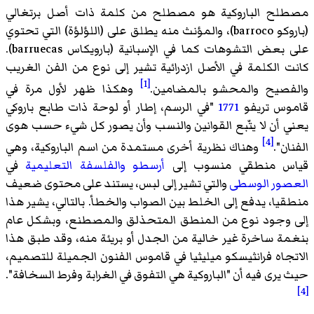
مصطلح الباروكية هو مصطلح من كلمة ذات أصل برتغالي
(باروكو barroco)، والمؤنث منه يطلق على (اللؤلؤة) التي تحتوي
على بعض التشوهات كما في الإسبانية (بارويكاس barruecas).
كانت الكلمة في الأصل ازدرائية تشير إلى نوع من الفن الغريب
[1]
والفصيح والمحشو بالمضامين.
وهكذا ظهر لأول مرة في
قاموس تريفو
1771
"في الرسم، إطار أو لوحة ذات طابع باروكي
يعني أن لا يتّبع القوانين والنسب وأن يصور كل شيء حسب هوى
[4]
الفنان".
وهناك نظرية أخرى مستمدة من اسم الباروكية، وهي
قياس منطقي منسوب إلى
أرسطو
والفلسفة التعليمية
في
العصور الوسطى
والتي تشير إلى لبس، يستند على محتوى ضعيف
منطقيا، يدفع إلى الخلط بين الصواب والخطأ. بالتالي، يشير هذا
إلى وجود نوع من المنطق المتحذلق والمصطنع، وبشكل عام
بنغمة ساخرة غير خالية من الجدل أو بريئة منه، وقد طبق هذا
الاتجاه فرانثيسكو ميليثيا في قاموس الفنون الجميلة للتصميم،
حيث يرى فيه أن "الباروكية هي التفوق في الغرابة وفرط السخافة".
[4]