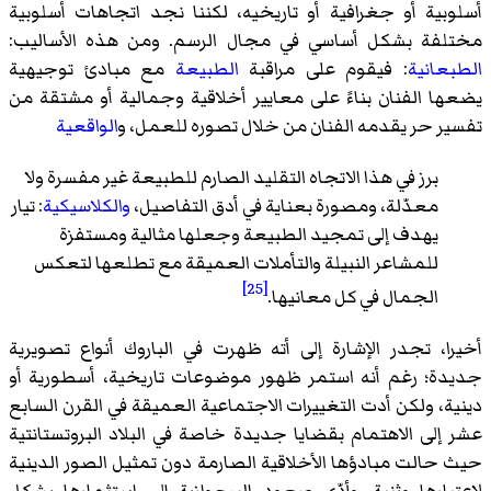
أسلوبية أو جغرافية أو تاريخيه، لكننا نجد اتجاهات أسلوبية
مختلفة بشكل أساسي في مجال الرسم. ومن هذه الأساليب:
الطبعانية
: فيقوم على مراقبة
الطبيعة
مع مبادئ توجيهية
يضعها الفنان بناءً على معايير أخلاقية وجمالية أو مشتقة من
تفسير حر يقدمه الفنان من خلال تصوره للعمل، و
الواقعية
برز في هذا الاتجاه التقليد الصارم للطبيعة غير مفسرة ولا
معدّلة، ومصورة بعناية في أدق التفاصيل،
والكلاسيكية
: تيار
يهدف إلى تمجيد الطبيعة وجعلها مثالية ومستفزة
للمشاعر النبيلة والتأملات العميقة مع تطلعها لتعكس
[25]
الجمال في كل معانيها.
أخيرا، تجدر الإشارة إلى أته ظهرت في الباروك أنواع تصويرية
جديدة؛ رغم أنه استمر ظهور موضوعات تاريخية، أسطورية أو
دينية، ولكن أدت التغييرات الاجتماعية العميقة في القرن السابع
عشر إلى الاهتمام بقضايا جديدة خاصة في البلاد البروتستانتية
حيث حالت مبادؤها الأخلاقية الصارمة دون تمثيل الصور الدينية
لاعتبارها وثنية. وأدّى صعود البرجوازية إلى استثمارها بشكل