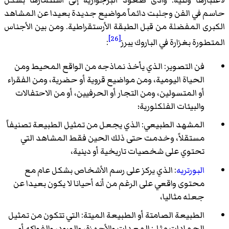
حاسم في الفن وجلبت دائماً مواضيع جديدة بعيدا عن المشاهد
الكبرى المفضلة من قبل الطبقة الأرستقراطية. ومن بين الأجناس
[26]
المتطورة بغزارة في الباروك يبرز
:
فن التصوير: الذي يأخذ نماذجه من الواقع المحيط ومن
الحياة اليومية، ومن مواضيع قروية أو حضرية، ومن الفقراء
أو المتسولين، ومن التجار أو الحرفيين، أو من الاحتفالات
والبيئات الفلكلورية؛
المشهد الطبيعي: الذي يجعل من تمثيل الطبيعة تصنيفاً
مستقلاً، وخدمت حتى ذلك الحين فقط المشاهد التي
تحتوي على شخصيات تاريخية أو دينية،
البورتريه
: الذي يركز على رسم الأشخاص بشكل عام مع
محتوى واقعي على الرغم من أنه أحيانا لا يكون بعيدا عن
جعله مثاليا،
الطبيعة الصامتة أو الطبيعة الميتة: التي تتكون من تمثيل
الجمادات مثل: المعدات والأجهزة، والورود، والفواكه أو