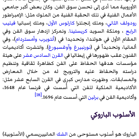
الأوروبية مما أدى إلى تحسن سوق الفن. وكان بعض أكبر جامعي
الأعمال الفنية في تلك الحقبة الفنية من الملوك مثل: الإمبراطور
رودولف الثاني
، وملك إنجلترا
كارلوس الأول
، وملك إسبانيا
فيليب
الرابع
، وملكة السويد
كريستينا
. وتمركز ازدهار سوق الفن وفي
المقام الأول في هولندا، وتحديدا في (
أنتويرب
وأمستردام
)، وفي
ألمانيا، وتحديداً في (
نورنبيرغ
وآوغسبورغ
). وانتشرت أكاديميات
الفنون عقب ظهورها في إيطاليا في
القرن السادس عشر
على هيئة
مؤسسات هدفها الحفاظ على الفن كظاهرة ثقافية وتنظيم
دراسته والحفاظ عليه والترويج له من خلال المعارض
والمسابقات. وظهرت مدارس كبرى في القرن السابع عشر مثل:
الأكاديمية الملكية للفن التي أُسست في فرنسا عام 1648،
[18]
وأكاديمية الفن في
برلين
التي أسست عام 1696.
الأسلوب الباروكي
الباروك هو أسلوب مستوحى من
الشك
المانييريسمي (الأسلوبية)