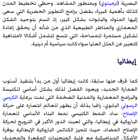
البصرية (
ترمبلوي
) وبمنظور المشاهد. وحظي تخطيط المدن
كذلك بأهمية كبيرة، بفضل برامج التطوير الحضرية التي سعى
إليها الملوك والبابوات بشكل كبير، إذ اتسم بتوحيد الشكل
المعماري والمناظر الطبيعية الذي من شأنه أن يحقق إعادة
تشكيل مستمرة للمساحة، التي تتسع لتشمل أشكالا لامتناهية
كتعبير عن المثل العليا سواء كانت سياسية أم دينية.
إيطاليا
كما عُرف عنها سابقا، كانت إيطاليا أول من بدأ بتنفيذ أسلوب
العمارة الجديد، ويعود الفضل لذلك بشكل أساسي للكنيسة
والبرامج المعمارية والمدنية الضخمة التي تمت برعاية
الكرسي
الرسولي
البابوي، راغبا بذلك أن يظهر للعالم انتصاره على حركة
الإصلاح
. ساد النمط الكنيسي نمط البناء الأساسي للعمارة
الباروكية في إيطاليا، والتي لعبت الدور الأكبر في الترويج لحركة
الإصلاح المضاد. حيث تتميز الكنائس الباروكية الإيطالية بوفرة
الأشكال الديناميكية مع غلبة المنحنيات المقعرة والمحدبة،