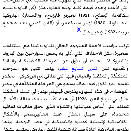
التي ادّعت وجود قيمة فنية لهذه الفترة، مثل (فن الباروك باسم
مكافحة الإصلاح، 1921) لغيرنر فايزباخ، و(العمارة الباروكية
النمساوية، 1930) لهانز سيدلماير، أو (الفن الديني بعد مجمع
[5]
ترنيت، 1932) لإيميل مال.
تركت دراسات لاحقة المفهوم الحالي للباروك ثابتا مع استثناءات
صغيرة، مثل الاختلاف الذي أدلى به بعض المؤرخين بين الباروك
و"الباروكية". بحيث أن الأول هو المرحلة الكلاسيكية والنقية
والأصلية لفن
القرن السابع عشر
، بينما الثاني هو المرحلة
المتكلّفة والمثقلة والمبالغ فيها التي تتلاقى مع الروكوكو – بالقدر
نفسه الذي تكون فيه المانيريسمو هي المرحلة المتكلّفة في عصر
النهضة -. في هذا السياق، يفترض فيلهلم بيندر في عمله (مشكلة
جيل في تاريخ الفن، 1926) أن هذه الأساليب المتعلقة بالأجيال
تستند على أساس صياغتها والتشوّه الذي لحق مثاليات ثقافية
محددة، على سبيل المثال: عبث المانيريسمو بالأشكال
الكلاسيكية لإنسانية قصيرة وكلاسيكية في عصر النهضة، بينما
يفترض الباروكية إعادة صياغة شكلية للفكر الباروكي يعتمد بشكل