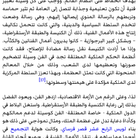
بهدف الحفاظ على النظام القائم. ووجب على كل وسيلة تعبير
فنية أن تكون تعليمية وجذابة لتصل إلى العامة ثم تثير حماسه
وتربطهم بالرسالة المنوي إيصالها إليهم، وهي رسالة وضعت
لتخدم السلطة السياسية والدينية، والتي كانت تتحمل تكاليف
إنتاج هذه الأعمال الفنية، ذلك أن الكنيسة والطبقة الأرستقراطية،
– وبشكل كبير البرجوازية – كانوا يديرون أعمال الفنانين والكتّأب.
وإذا ما أرادت الكنيسة نقل رسالة مضادة للإصلاح، فقد كانت
أنظمة الحكم الملكية المطلقة تجد في الفن وسيلة لتضخيم
صورتها وتعظيمها لدى الشعب، وذلك من خلال المعالم
المنحوتة التي كانت تمثل العظمة، وبهذا تعزز السلطة المركزية
[17]
لدى الملكية مؤكدة على هيمنتها وسطوتها.
لذا، وعلى الرغم من الأزمة الاقتصادية، ازدهر الفن، ويعود الفضل
بذلك إلى رعاية الكنسية والطبقة الأرستقراطية. واستغل البلاط في
الدول الملكية - خاصة المطلقة- الفن كوسيلة لدعم ممالكهم
وكأداة دعاية تدل على عظمة الملك، ومثال نموذجي على ذلك هو
بناء
لويس الرابع عشر
قصر فرساي
. وكانت هواية
التجميع
في
أوجها مما ساهم في تنقل الأعمال الفنية في جميع أنحاء القارة