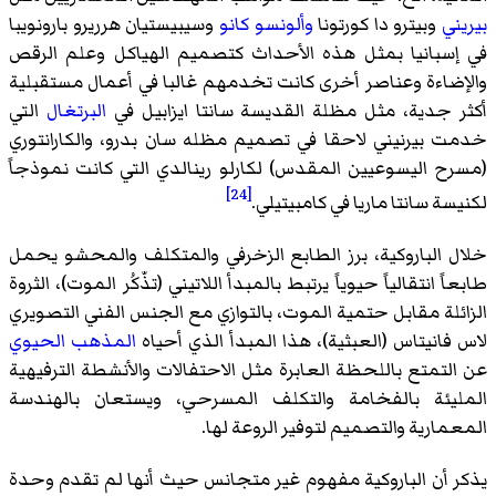
بيريني
وبيترو دا كورتونا
وألونسو كانو
وسيبيستيان هرريرو بارونويبا
في إسبانيا بمثل هذه الأحداث كتصميم الهياكل وعلم الرقص
والإضاءة وعناصر أخرى كانت تخدمهم غالبا في أعمال مستقبلية
أكثر جدية، مثل
مظلة القديسة سانتا ايزابيل
في
البرتغال
التي
خدمت بيرنيني لاحقا في تصميم
مظله سان بدرو
،
والكارانتوري
(مسرح اليسوعيين المقدس)
لكارلو رينالدي
التي كانت نموذجاً
[24]
لكنيسة سانتا ماريا
في
كامبيتيلي
.
خلال الباروكية، برز الطابع الزخرفي والمتكلف والمحشو يحمل
طابعاً انتقالياً حيوياً يرتبط بالمبدأ اللاتيني (تذّكُر الموت)، الثروة
الزائلة مقابل حتمية الموت، بالتوازي مع الجنس الفني التصويري
لاس فانيتاس (العبثية)، هذا المبدأ الذي أحياه
المذهب الحيوي
عن التمتع باللحظة العابرة مثل الاحتفالات والأنشطة الترفيهية
المليئة بالفخامة والتكلف المسرحي، ويستعان بالهندسة
المعمارية والتصميم لتوفير الروعة لها.
يذكر أن الباروكية مفهوم غير متجانس حيث أنها لم تقدم وحدة