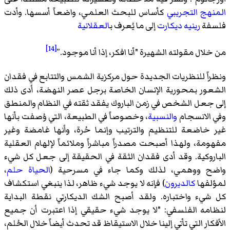
المنهج التجريبي
كأساس للبحث العلمي، واضعاً أسسها. وأدت
فلسفة
رينيه ديكارت
إلى ما يُعرف ب
العقلانية
[14]
من خلال مقولته الشهيرة "أنا افكر، إذا أنا موجود.”
ونظراً للنظريات الجديدة حول مركزية الشمس والتتابع في فقدان
الشعور بمحورية الإنسان الخاصة برجل عصر النهضة، أدى ذلك
إلى جعل الشخص في زمن الباروك يفقد ثقته في النظام والمنطق
وفي الانسجام
والنسبية
، وخصوصاً في الطبيعة، التي وُصفت بأنها
غير خاضعة للتنظيم والترتيب وإنما حُرة، وأنها غامضة وغير
مفهومة، ولهذا أصبحت مصدراً مباشراً وملائماً لإلهام العقلية
الباروكية. وقد أدى فقدان الثقة في الحقيقة إلى جعل كل شيء
واضح ووهمي، لذلك وكما جاء في مسرحية (
الحياة حلم
،
لمؤلفها
كالديرون
) فإنه لا يوجد شيء ظاهر، لذا ينبغي استكشاف
كل شيء واختباره. ولقد أصبح
الشك الديكارتي
نقطة البداية
لنظامه الفلسفي: "لا يوجد شيء حقيقي إذا اعتبرت أن جميع
الأفكار التي تأتي إلينا خلال الاستيقاظ قد تحدث أيضاً خلال الحُلم،