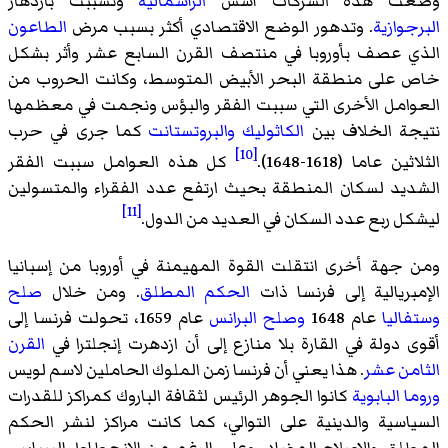
وضعت هذه الشركات أسس
الرأسمالية
وتسببت بازدهار
البرجوازية
. وتدهور الوضع الاقتصادي أكثر بسبب مرض
الطاعون
الذي عصف بأوروبا في منتصف القرن السابع عشر وأثر بشكل
خاص على منطقة البحر الأبيض المتوسط، وكانت الحروب من
العوامل الأخرى التي سببت الفقر والبؤس ونجمت في معظمها
نتيجة الخلاف بين
الكاثوليك
والبروتستانت
كما جرى في حرب
[10]
الثلاثين عاما (1618-1648).
كل هذه العوامل سببت الفقر
الشديد لسكان المنطقة بحيث ارتفع عدد الفقراء والمتسولين
[11]
ليشكل ربع عدد السكان في العديد من الدول.
ومن جهة أخرى انتقلت القوة المهيمنة في أوروبا من إسبانيا
الإمبريالية إلى فرنسا ذات
الحكم المطلق
. ومن خلال
صلح
وستفاليا
عام 1648
وصلح البرانس
عام 1659، تحولت فرنسا إلى
أقوى دولة في القارة بلا منازع إلى أن ازدهرت إنجلترا في
القرن
الثامن عشر
. هذا يعني أن فرنسا زمن الملوك الحاملين لاسم لويس
وروما البابوية
كانوا الجوهر الرئيس لثقافة الباروك كمراكز للقدرات
السياسية والدينية على التوالي، كما كانت مراكز لنشر الحكم