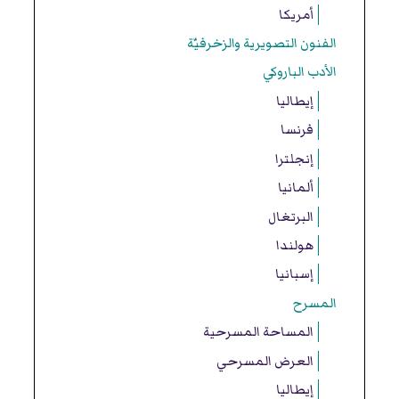
أمريكا
الفنون التصويرية والزخرفيّة
الأدب الباروكي
إيطاليا
فرنسا
إنجلترا
ألمانيا
البرتغال
هولندا
إسبانيا
المسرح
المساحة المسرحية
العرض المسرحي
إيطاليا