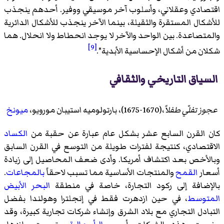
اقتصادي وعقلاني، وأسلوب آخر موسيقي ووفير. أحدهم ينجذب
للأشكال المستقرة والثقيلة، بينما الآخر ينجذب للأشكال الدائرية
والمتصاعدة. بين الواحد والآخر لا يوجد انحطاط ولا انحلال. هما
[9]
شكلان من أشكال الإحساسية الأبدية".
السياق التاريخي والثقافي
عجوز تفلّي طفلاً
،(1670-1675)، بارتولوميه استيبان مورويو،
ميونخ
كان القرن السابع عشر بشكل عام عبارة عن حقبة من
الكساد
الاقتصادي، كنتيجة لفترات طويلة من التوسع في القرن السابق
وبالأخص بعد اكتشاف أمريكا. وأدى ضعف المحاصيل إلى زيادة
أسعار
القمح
والمنتجات الأساسية مما تسبب لاحقاً
بالمجاعات
.
بالإضافة إلى ركود التجارة، خاصة في منطقة
البحر الأبيض
المتوسط
، في حين ازدهرت فقط في إنجلترا وهولندا بفضل
التبادل التجاري مع بلاد الشرق وإنشاء شركات تجارية كبيرة، وقد