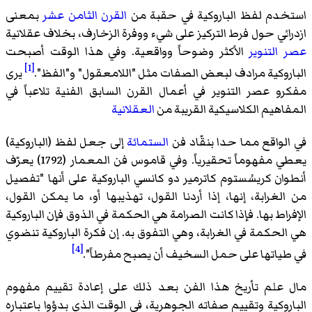
استخدم لفظ الباروكية في حقبة من
القرن الثامن عشر
بمعنى
ازدرائي حول فرط التركيز على شيء ووفرة الزخارف، بخلاف عقلانية
عصر التنوير
الأكثر وضوحاً وواقعية. وفي هذا الوقت أصبحت
[1]
الباروكية مرادف لبعض الصفات مثل "اللامعقول" و"الفظ".
يرى
مفكرو عصر التنوير في أعمال القرن السابق الفنية تلاعباً في
المفاهيم الكلاسيكية القريبة من
العقلانية
في الواقع مما حدا بنقّاد فن
الستمائة
إلى جعل لفظ (الباروكية)
يعطي مفهوماً تحقيرياً. وفي قاموس فن المعمار (1792) يعرّف
أنطوان كريسُستوم كاترمير دو كانسي الباروكية على أنها "تفصيل
من الغرابة، إنها، إذا أردنا القول، تهذيبها أو، ما يمكن القول،
الإفراط بها. فإذا كانت الصرامة هي الحكمة في الذوق فإن الباروكية
هي الحكمة في الغرابة، وهي التفوق به. إن فكرة الباروكية تنضوي
[4]
في طياتها على حمل السخيف أن يصبح مفرطاً".
مال علم تأريخ هذا الفن بعد ذلك على إعادة تقييم مفهوم
الباروكية وتقييم صفاته الجوهرية، في الوقت الذي بدؤوا باعتباره