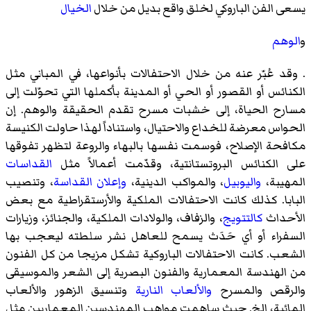
يسعى الفن الباروكي لخلق واقع بديل من خلال
الخيال
و
الوهم
. وقد عُبّر عنه من خلال الاحتفالات بأنواعها، في المباني مثل
الكنائس أو القصور أو الحي أو المدينة بأكملها التي تحوّلت إلى
مسارح الحياة، إلى خشبات مسرح تقدم الحقيقة والوهم. إن
الحواس معرضة للخداع والاحتيال، واستناداً لهذا حاولت الكنيسة
مكافحة الإصلاح، فوسمت نفسها بالبهاء والروعة لتظهر تفوقها
على الكنائس البروتستانتية، وقدّمت أعمالاً مثل
القداسات
المهيبة،
واليوبيل
، والمواكب الدينية،
وإعلان القداسة
، وتنصيب
البابا. كذلك كانت الاحتفالات الملكية والأرستقراطية مع بعض
الأحداث
كالتتويج
، والزفاف، والولادات الملكية، والجنائز، وزيارات
السفراء أو أي حَدَث يسمح للعاهل نشر سلطته ليعجب بها
الشعب. كانت الاحتفالات الباروكية تشكل مزيجا من كل الفنون
من الهندسة المعمارية والفنون البصرية إلى الشعر والموسيقى
والرقص والمسرح
والألعاب النارية
وتنسيق الزهور والألعاب
المائية، الخ. حيث ساهمت مواهب المهندسين المعماريين مثل