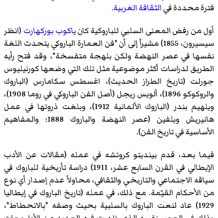
فترة محددة في
الثقافة الغربية
.
أول من رفض المعنى السلبي للباروكية كان
ياكوب بوركهارت
(انظر
سيسيرون، 1855) مشيراً إلى أن "فن العمارة الباروكي يتحدث اللغة
نفسها في عصر النهضة ولكن بلهجة متفسخة"، وقد فتح رأيه
الطريق لدراسات أكثر موضوعية مثل تلك التي وضعها كورنيليوس
جورلت (تاريخ الطراز الحديث)، اغسطس سكامارس (الباروك
والروكوكو 1896)، ألويس ريجل (أصل الفن الباروكي في روما 1908)،
ويلهيم بندر (الباروك الألمانية 1912)، وبلغت ذروتها في عمل
هانيريش ويلفين (عصر النهضة والباروك 1888؛ والمفاهيم
الأساسية في تاريخ الفن).
فيما بعد، قدم بينديتو كروتشه في عمله (مقالات عن الأدب
الإيطالي في القرن السابع عشر، 1911) دراسة تأريخية للباروك في
سياقه الاجتماعي والتاريخي والثقافي، محاولاً عدم إصدار أي نوع
من الأحكام القيّمة. مع ذلك، في عمله (تاريخ الباروك في إيطاليا
1929) عاد لنعت الباروك بالسلبية بحيث وصفه "بالانحطاط"،
وذلك في العصر نفسه الذي ظهرت فيه العديد من الأطروحات