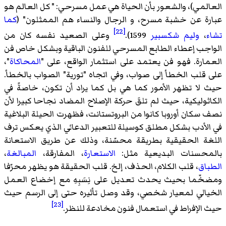
العالمي)، والشعور بأن الحياة هي عمل مسرحي: " كل العالم هو
عبارة عن خشبة مسرح، و الرجال والنساء هم الممثلون" (
كما
[22]
تشاء
،
وليم شكسبير
1599).
وعلى الصعيد نفسه كان من
الواجب إعطاء الطابع المسرحي للفنون الباقية وبشكل خاص فن
العمارة. فهو فن يعتمد على استثمار الواقع، على "
المحاكاة
"،
على قلب الخطأ إلى صواب، وفي اتجاه "تورية" الصواب بالخطأ.
حيث لا تظهر الأمور كما هي بل كما يراد أن تكون، خاصةً في
الكاثوليكية، حيث لم تلقَ حركة الإصلاح المضاد نجاحا كبيرا لأن
نصف سكان أوروبا كانوا من البروتستانت، فظهرت الحيلة البلاغية
في الأدب بشكل مطلق كوسيلة للتعبير الدعائي الذي يعكس ترف
اللغة الحقيقية بطريقة محسّنة، وذلك عن طريق الاستعانة
بالمحسنات البديعية مثل:
الاستعارة
،
المفارقة
،
المبالغة
،
الطباق
، قلب الكلام، الحذف، إلخ. قلب الحقيقة هو يظهر محرّفا
ومضخّما بحيث يحدث تعديل على نِسَبِهِ مع إخضاع العمل
الخيالي لمعيار شخصي، وقد وصل تأثيره حتى إلى الرسم حيث
[23]
حيث الإفراط في استعمال فنون مخادعة للنظر.