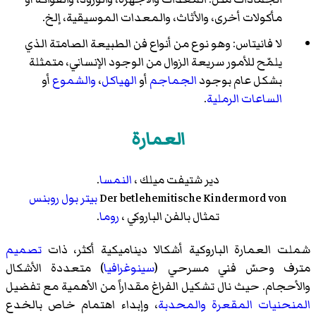
مأكولات أخرى، والأثاث، والمعدات الموسيقية، إلخ.
لا فانيتاس: وهو نوع من أنواع فن الطبيعة الصامتة الذي
يلمّح للأمور سريعة الزوال من الوجود الإنساني، متمثلة
بشكل عام بوجود
الجماجم
أو
الهياكل
،
والشموع
أو
الساعات الرملية
.
العمارة
دير شتيفت ميلك ،
النمسا
.
von
Der betlehemitische Kindermord
بيتر بول روبنس
تمثال بالفن الباروكي ،
روما
.
شملت العمارة الباروكية أشكالا ديناميكية أكثر، ذات
تصميم
مترف وحسّ فني مسرحي (
سينوغرافيا
) متعددة الأشكال
والأحجام. حيث نال تشكيل الفراغ مقداراً من الأهمية مع تفضيل
المنحنيات
المقعرة
والمحدبة
، وإبداء اهتمام خاص بالخدع