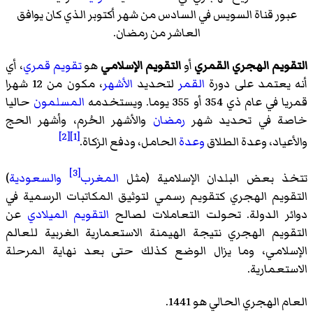
عبور قناة السويس في السادس من شهر أكتوبر الذي كان يوافق
العاشر من رمضان.
التقويم الهجري القمري
أو
التقويم الإسلامي
هو
تقويم قمري
، أي
أنه يعتمد على دورة
القمر
لتحديد
الأشهر
، مكون من 12 شهرا
قمريا في عام ذي 354 أو 355 يوما. ويستخدمه
المسلمون
حاليا
خاصة في تحديد شهر
رمضان
والأشهر الحُرم، وأشهر الحج
[2]
[1]
والأعياد، وعدة الطلاق
وعدة
الحامل، ودفع الزكاة.
[3]
تتخذ بعض البلدان الإسلامية (مثل
المغرب
والسعودية
)
التقويم الهجري كتقويم رسمي لتوثيق المكاتبات الرسمية في
دوائر الدولة. تحولت التعاملات لصالح
التقويم الميلادي
عن
التقويم الهجري نتيجة الهيمنة الاستعمارية الغربية للعالم
الإسلامي، وما يزال الوضع كذلك حتى بعد نهاية المرحلة
الاستعمارية.
العام الهجري الحالي هو 1441.