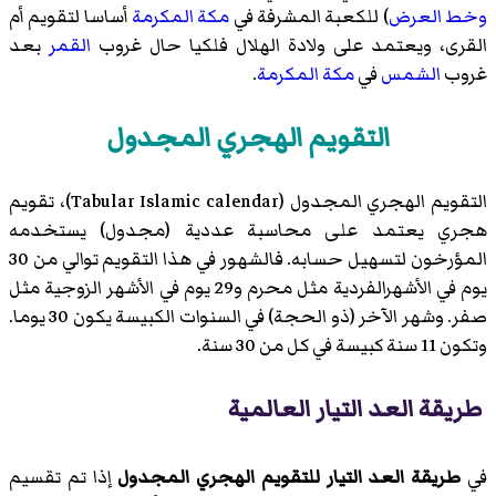
وخط العرض
) للكعبة المشرفة في
مكة المكرمة
أساسا لتقويم أم
القرى، ويعتمد على ولادة الهلال فلكيا حال غروب
القمر
بعد
غروب
الشمس
في
مكة المكرمة
.
التقويم الهجري المجدول
التقويم الهجري المجدول (Tabular Islamic calendar)، تقویم
هجري يعتمد علی محاسبة عددية (مجدول) يستخدمه
المؤرخون لتسهيل حسابه. فالشهور في هذا التقويم توالي من 30
يوم في الأشهرالفردية مثل محرم و29 يوم في الأشهر الزوجية مثل
صفر. وشهر الآخر (ذو الحجة) في السنوات الكبیسة یكون 30 یوما.
وتكون 11 سنة كبیسة في كل من 30 سنة.
طريقة العد التيار العالمية
في
طریقة العد التيار للتقویم الهجري المجدول
إذا تم تقسيم