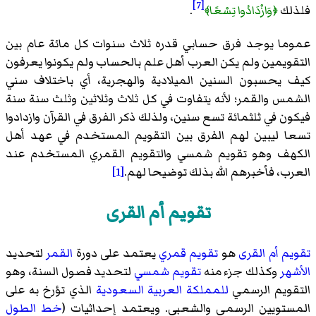
[7]
فلذلك
﴿وَازْدَادُوا تِسْعًا﴾
.
عموما يوجد فرق حسابي قدره ثلاث سنوات كل مائة عام بين
التقويمين ولم يكن العرب أهل علم بالحساب ولم يكونوا يعرفون
كيف يحسبون السنين الميلادية والهجرية، أي باختلاف سني
الشمس والقمر؛ لأنه يتفاوت في كل ثلاث وثلاثين وثلث سنة سنة
فيكون في ثلثمائة تسع سنين، ولذلك ذكر الفرق في القرآن وازدادوا
تسعا ليبين لهم الفرق بين التقويم المستخدم في عهد أهل
الكهف وهو تقويم شمسي والتقويم القمري المستخدم عند
العرب، فأخبرهم الله بذلك توضيحا لهم.
[1]
تقويم أم القرى
تقويم أم القرى
هو
تقويم قمري
يعتمد على دورة
القمر
لتحديد
الأشهر
وكذلك جزء منه
تقويم شمسي
لتحديد فصول السنة، وهو
التقويم الرسمي
للمملكة العربية السعودية
الذي تؤرخ به على
المستويين الرسمي والشعبي. ويعتمد إحداثيات (
خط الطول