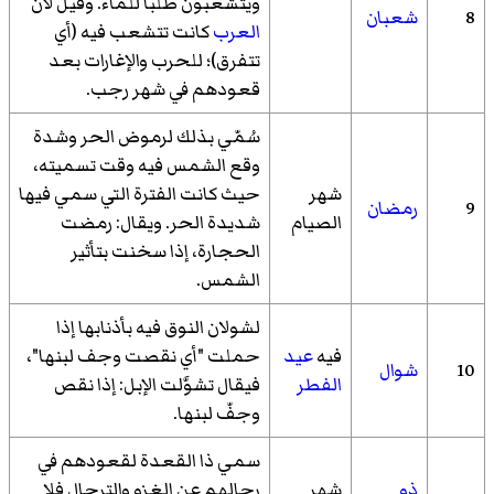
ويتشعبون طلبا للماء. وقيل لأن
8
شعبان
العرب
كانت تتشعب فيه (أي
تتفرق)؛ للحرب والإغارات بعد
قعودهم في شهر رجب.
سُمّي بذلك لرموض الحر وشدة
وقع الشمس فيه وقت تسميته،
شهر
حيث كانت الفترة التي سمي فيها
9
رمضان
الصيام
شديدة الحر. ويقال: رمضت
الحجارة، إذا سخنت بتأثير
الشمس.
لشولان النوق فيه بأذنابها إذا
فيه
عيد
حملت "أي نقصت وجف لبنها"،
10
شوال
الفطر
فيقال تشوَّلت الإبل: إذا نقص
وجفّ لبنها.
سمي ذا القعدة لقعودهم في
ذو
شهر
رحالهم عن الغزو والترحال فلا