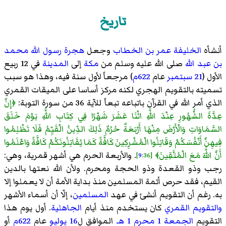
تاريخ
أنشأه
الخليفة
عمر بن الخطاب
وجعل
هجرة
رسول الله
محمد
بن عبد الله
صلى الله عليه وسلم من
مكة
إلى
المدينة
في 12 ربیع
الأول (
21 سبتمبر
عام
622م
) مرجعاً لأول سنة فيه، وهذا هو سبب
تسميته بالتقويم الهجري لكنه مركز أساسا على الميقات القمري
الذي أمر الله في القرآن باتباعه تبعاً للآية 36 من سورة التوبة:
﴿إِنَّ
عِدَّةَ الشُّهُورِ عِنْدَ اللَّهِ اثْنَا عَشَرَ شَهْرًا فِي كِتَابِ اللَّهِ يَوْمَ خَلَقَ
السَّمَاوَاتِ وَالْأَرْضَ مِنْهَا أَرْبَعَةٌ حُرُمٌ ذَلِكَ الدِّينُ الْقَيِّمُ فَلَا تَظْلِمُوا
فِيهِنَّ أَنْفُسَكُمْ وَقَاتِلُوا الْمُشْرِكِينَ كَافَّةً كَمَا يُقَاتِلُونَكُمْ كَافَّةً وَاعْلَمُوا
أَنَّ اللَّهَ مَعَ الْمُتَّقِينَ﴾
. والأربعة الحرم هي أشهر قمرية، وهي:
9
:36]
[
رجب وذو القعدة وذو الحجة ومحرم. ولأن الله نعتها بالدين
القيم، فقد حرص أئمة المسلمين منذ بداية الأمة أن لا يعملوا إلا
به. رغم أن التقويم أنشئ في عهد
المسلمين
، إلّا أن أسماء الأشهر
والتقويم القمري
كان يستخدم منذ أيام
الجاهلية
. أول یوم هذا
التقویم
الجمعة
1 محرم
1 هـ
الموافق ل
16 يوليو
عام
622م
أو