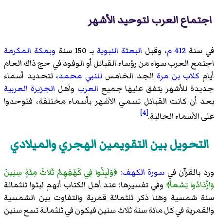
اجتماع العرب لتوحيد الأشهر
في سنة
412 م
، وقبل
البعثة النبوية
بـ 150 سنة
وبمكة المكرمة
اجتمع العرب سواء من رؤساء القبائل أو الوفود في حج ذاك العام
أيام
كلاب بن مرة
الجد الخامس
للنبي محمد
، لتحديد أسماء
جديدة للأشهر يتفق عليها جميع
العرب
وأهل
الجزيرة العربية
بعد أن كانت القبائل تسمي الأشهر بأسماء مختلفة، فتوحدوا
[4]
على الأسماء الحالية.
التحويل بين التقويمين الهجري والميلادي
ورد بالقرآن في
سورة الكهف
:
﴿وَلَبِثُوا فِي كَهْفِهِمْ ثَلاثَ مِئَةٍ سِنِينَ
وَازْدَادُوا تِسْعاً﴾
وفي تفسيرها: عند أهل الكتاب أنهم لبثوا ثلثمائة
سنة شمسية وهنا ذكر ثلثمائة قمرية والتفاوت بين الشمسية
والقمرية في كل مائة سنة ثلاث سنين فيكون في ثلثمائة تسع سنين