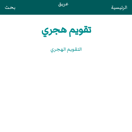
عريق
الرئيسية
بحث
تقويم هجري
التقويم الهجري