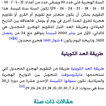
السنة الهجرية علی عدد 30 ويتبقی عدد من أعداد: (2 - 5 - 7 - 10 -
13 - 16 - 18 - 21 - 24 - 26 - 29) تكون السنة سنة كبیسة. هذا
التقویم یمكن أن یكون متغایر مع تقويم أم القرى أو تقاویم
هجریة (طرق العد) أخری في یوم أو یومان. فالعلاقة بين التاريخ
الميلادي وطريقة العد التیار للتقویم الهجری المجدول هي
كالتالي: الأول من
يناير
2000 (
سبت
) يتوافق مع 24 من
رمضان
[9]
[8]
1420. وتاریخه الیوم یكون:
4 شوال
1441
هجري مجدول.
طريقة العد الكويتية
طريقة العد الكويتية
طریقة من التقویم الهجري المجدول التي
تستخدمها
مايكروسوفت
للتحويل بين التواريخ الهجرية
والميلادية، تكون
سنواتها الكبیسة
الإحدی عشرة من دورة ال30
[10]
سنة هي سنوات: 2, 5, 7, 10, 13, 15, 18, 21, 24, 26, 29.
مقالات ذات صلة