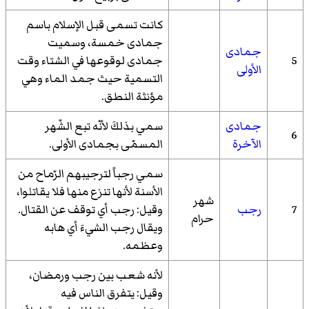
كانت تسمى قبل الإسلام باسم
جمادى خمسة، وسميت
جمادى
5
جمادى لوقوعها في الشتاء وقت
الأولى
التسمية حيث جمد الماء وهي
مؤنثة النطق.
جمادى
سمي بذلكَ لأنّه تبع الشّهر
6
الآخرة
المسمّى بجمادى الأولى.
سمي رجباً لترجيبهم الرّماح من
الأسنة لأنها تنزع منها فلا يقاتلوا،
شهر
7
رجب
وقيل: رجب أي توقف عن القتال.
حرام
ويقال رجب الشيءَ أي هابه
وعظمه.
لأنه شعب بين رجب ورمضان،
وقيل: يتفرق الناس فيه