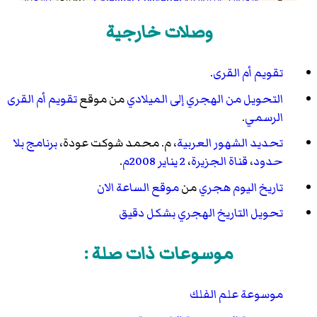
محفوظة
04 سبتمبر 2017 على موقع واي باك مشين.
وصلات خارجية
من مايكروسوفت
-
نسخة مؤرشفة
- تصفح:
نسخة
محفوظة
08 يناير 2010 على موقع واي باك مشين.
تقويم أم القرى
.
التحويل من الهجري إلى الميلادي
من موقع
تقويم أم القرى
الرسمي
.
تحديد الشهور العربية
، م.
محمد شوكت عودة
،
برنامج بلا
حدود
،
قناة الجزيرة
،
2 يناير
2008م
.
تاريخ اليوم هجري
من
موقع الساعة الان
تحويل التاريخ الهجري بشكل دقيق
موسوعات ذات صلة :
موسوعة علم الفلك