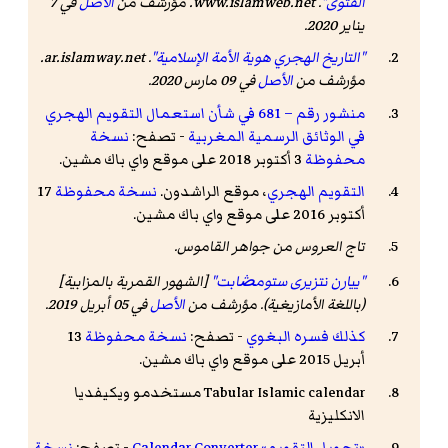
الفتوى"
.
www.islamweb.net
. مؤرشف من
الأصل
في 7
يناير 2020
.
"التاريخ الهجري هوية الأمة الإسلامية"
.
ar.islamway.net
.
مؤرشف من
الأصل
في 09 مارس 2020
.
منشور رقم – 681 في شأن استعمال التقويم الهجري
في الوثائق الرسمية المغربية
- تصفح:
نسخة
محفوظة
3 أكتوبر 2018 على موقع واي باك مشين.
التقويم الهجري
، موقع الراشدون.
نسخة محفوظة
17
أكتوبر 2016 على موقع واي باك مشين.
تاج العروس من جواهر القاموس
.
"ییارن نتزیری ستومڞابت"
[الشهور القمرية بالمزابية]
(باللغة الأمازيغية). مؤرشف من
الأصل
في 05 أبريل 2019.
كذلك فسره البغوي
- تصفح:
نسخة محفوظة
13
أبريل 2015 على موقع واي باك مشين.
Tabular Islamic calendar
مستخدمو ويکيفديا
الانکليزیة
«تحویل التقویم» Calendar Converter
- تصفح:
نسخة