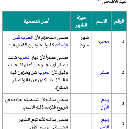
عيد الأضحى.
ميزة
الرقم
الاسم
أصل التسمية
الشهر
شهر
سمي المحرّم لأن
العرب قبل
1
محرم
حرام
الإسلام
كانوا يحرّمون القتال فيه.
سمي صفراً لأن ديار
العرب
كانت
تصفر أي تخلو من أهلها للحرب
2
صفر
وقيل لأن
العرب
كان يغزون فيه
القبائل فيتركون من لقوا صفر
المتاع.
ربيع
سمي بذلك لأن تسميته جاءت في
3
الأول
الربيع فلزمه ذلك الاسم.
ربيع
سمي بذلك لأنه تبع الشّهر
4
الآخر
المسمّى بربيع الأول.