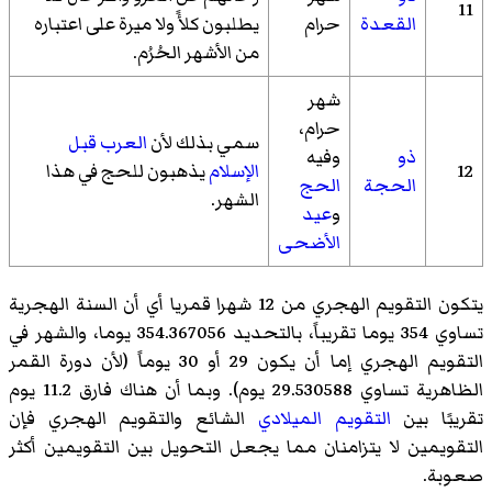
11
القعدة
حرام
يطلبون كلأً ولا ميرة على اعتباره
من الأشهر الحُرُم.
شهر
حرام،
سمي بذلك لأن
العرب قبل
ذو
وفيه
12
الإسلام
يذهبون للحج في هذا
الحجة
الحج
الشهر.
و
عيد
الأضحى
يتكون التقويم الهجري من 12 شهرا قمريا أي أن السنة الهجرية
تساوي 354 يوما تقريباً، بالتحديد 354.367056 يوما، والشهر في
التقويم الهجري إما أن يكون 29 أو 30 يوماً (لأن دورة القمر
الظاهرية تساوي 29.530588 يوم). وبما أن هناك فارق 11.2 يوم
تقريبًا بين
التقويم الميلادي
الشائع والتقويم الهجري فإن
التقويمين لا يتزامنان مما يجعل التحويل بين التقويمين أكثر
صعوبة.