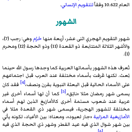
العام 10.622 وفقاً
للتقويم الإنساني
.
الشهور
شهور التقويم الهجري اثنى عشر، أربعة منها
حُرُم
وهي: رجب (7)،
والأشهر الثلاثة المتتابعة ذو القعدة (11) وذو الحجة (12) ومحرم
(1).
تُعرف هذه الشهور بأسمائها العربية كما وجدها رسول الله حينما
بُعث. لكنها عُرفت بأسماء مختلفة عند العرب قبل اجتماعهم
[4]
على الأسماء الحالية قبل البعثة النبوية بقرن ونصف،
فقد كان
[5]
يسمى شهر رمضان مثلا «ناتِق».
كما أن لها أسماء أخرى غير
عربية عند شعوب مسلمة أخرى كالأمازيغ الذين لهم أسماء
مختلفة للشهور الهجرية، فيسمى شهر ذي القعدة مثلا في
الأمازيغية المزابية
«جار لعيود»، ومعناه: بين الأعياد، لكونه يأتي
بين شهر شوال الذي فيه عيد الفطر وشهر ذي الحجة الذي فيه
[6]