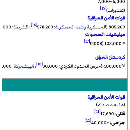
6,000–7,000
[15]
(تقديرات)
قوات الأمن العراقية
[16]
805,269 (العسكرية
وشبه العسكرية
: 578,269
، الشرطة: 227,000)
ميليشيات الصحوات
[17]
≈103,000 (2008)
كردستان العراق
[18]
≈400,000 (حرس الحدود الكردي: 30,000
،
البيشمركة
: 375,000)
قوات الأمن العراقية
(ما بعد صدام)
[21]
قتلى
: 17,690
[22]
جرحى:
+40,000