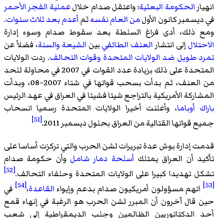
انهيار
الحكومة البعثية
؛ واعتقل صدام خلال
عملية الفجر الأحمر
في ديسمبر كانون الأول
من العام نفسه
ثم
أعدم بعد ثلاث سنوات
.
ومع ذلك، أدى فراغ السلطة بعد سقوط صدام وسوء إدارة
الاحتلال
إلى انتشار
العنف الطائفي
بين
الشيعة
والسنة
، فضلاً عن
تمرد طويل ضد الولايات المتحدة وقوات التحالف
. ردت الولايات
المتحدة على ذلك بزيادة عدد القوات في 2007 في محاولة للحد
من العنف، ثم بدأت بسحب قواتها في شتاء 2007–08، وبدأت
المشاركة الأمريكية بالتراجع شيئا فشيئا في العراق في عهد الرئيس
باراك أوباما
، وأعلنت أخيرا الولايات المتحدة رسميا انسحاب
[51]
جميع قواتها القتالية من العراق بحلول ديسمبر 2011.
قدمت إدارة بوش عدة تبريرات لشن الحرب والتي تركزت أساسا على
تأكيد أن العراق يمتلك
أسلحة دمار شامل
وأن حكومة صدام
[52]
تشكل تهديدا كبيرا على الولايات المتحدة وحلفاء التحالف.
[54]
[53]
اتهم مسؤولون أمريكيون صدام بدعم وإيواء
القاعدة
،
في
حين قال آخرون أن المبرر لشن الحرب هو الرغبة في إنهاء قمع
أحد الدكتاتوريين الظالمين وجلب الديمقراطية إلى شعب