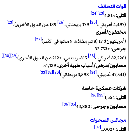
قوات التحالف
[24]
[23]
قتلى:
4,815
[23]
[26]
[25]
(4,497 أمريكي.،
179 بريطاني،
139 من الدول الأخرى).
مختفون/أسرى
[27]
(أمريكيون): 17 (8 تم إنقاذه، 9 ماتوا في الأسر)
جرحى
: +32,753
[31]
[30]
[29]
[28]
(32,226 أمريكي.،
315 بريطاني، +212 من الدول الأخرى)
مصابون/مرضى/أسباب طبية أخرى
: 51,139
[33]
[32]
[30]
[34]
(47,541 أمريكي،
3,598 بريطاني)
شركات عسكرية خاصة
[36]
[35]
قتلى
: 1,554
[36]
[35]
مصابون وجرحى
: 43,880
مجالس الصحوات
[37]
قتلى
: +1,002