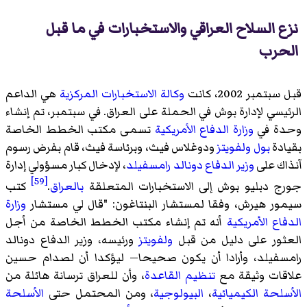
نزع السلاح العراقي والاستخبارات في ما قبل
الحرب
قبل سبتمبر 2002، كانت
وكالة الاستخبارات المركزية
هي الداعم
الرئيسي لإدارة بوش في الحملة على العراق. في سبتمبر، تم إنشاء
وحدة في
وزارة الدفاع الأمريكية
تسمى مكتب الخطط الخاصة
بقيادة
بول ولفويتز
ودوغلاس فيث، وبرئاسة فيث، قام بفرض رسوم
آنذاك على
وزير الدفاع
دونالد رامسفيلد
، لإدخال كبار مسؤولي إدارة
[59]
جورج دبليو بوش إلى الاستخبارات المتعلقة
بالعراق
.
كتب
سيمور هيرش، وفقا لمستشار البنتاغون: "قال لي مستشار
وزارة
الدفاع الأمريكية
أنه تم إنشاء مكتب الخطط الخاصة من أجل
العثور على دليل من قبل
ولفويتز
ورئيسه، وزير الدفاع دونالد
رامسفيلد، وأرادا أن يكون صحيحا— ليؤكدا أن لصدام حسين
علاقات وثيقة مع
تنظيم القاعدة
، وأن للعراق ترسانة هائلة من
الأسلحة الكيميائية
،
البيولوجية
، ومن المحتمل حتى
الأسلحة