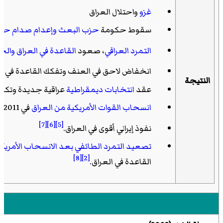
غزو
واحتلال العراق
سقوط حكومة
حزب البعث
وإعدام صدام حس
التمرد العراقي
، صعود
القاعدة في العراق
والحر
انخفاض لاحق في العنف وتفكك القاعدة في ال
النتيجة
عقد
انتخابات ديمقراطية
عراقية جديدة وتكوي
انسحاب القوات الأمريكية من العراق
في 2011.
[7]
[6]
[5]
نفوذ إيراني أقوى في العراق.
تصعيد التمرد الطائفي بعد الانسحاب الأمريك
[8]
[2]
القاعدة في العراق.