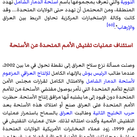
النووية
والتي تعرف بمجموعها باسم
أسلحة الدمار الشامل
تهدد
المنطقة، ومن المحتمل أن تهدد حتى الولايات المتحدة.... وقد
كانت وكالة الإستخبارات المركزية تحاول الربط بين العراق
[60]
والإرهاب
".
استئناف عمليات تفتيش الأمم المتحدة عن الأسلحة
وصلت مسألة نزع سلاح العراق إلى نقطة تحول في ما بين 2002،
عندما طالب
الرئيس بوش
بالإنهاء الكامل
للإنتاج العراقي المزعوم
لأسلحة الدمار الشامل
والامتثال الكامل لقرارات مجلس الأمن
التابع للأمم المتحدة التي تأمر بوصول مفتشي الأسلحة من للأمم
المتحدة دون قيود إلى ما يشتبه أنها مرافق إنتاج الأسلحة. حظرت
الأمم المتحدة على العراق صنع أو امتلاك هذه الأسلحة بعد
حرب الخليج الثانية
وطالبت
العراق
بالسماح باستمرار عمليات
التفتيش الأممية وأكدت امتثاله لذلك. خلال عمليات التفتيش في
عام 1999، زود عملاء المخابرات الأمريكية الولايات المتحدة
مباشرة بمحادثات الأجهزة الأمنية العراقية فضلا عن غيرها من