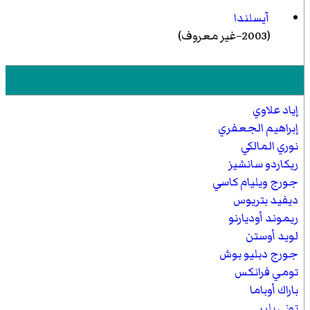
آيسلندا
(2003–غير معروف)
إياد علاوي
إبراهيم الجعفري
نوري المالكي
ريكاردو سانشيز
جورج ويليام كاسي
ديفيد بتريوس
ريموند أوديارنو
لويد أوستن
جورج دبليو بوش
تومي فرانكس
باراك أوباما
توني بلير