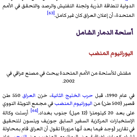
الدولية للطاقة الذرية ولجنة التفتيش والرصد والتحقق في الأمم
[63]
المتحدة، أن إعلان العراق كان غير كامل.
أسلحة الدمار الشامل
اليورانيوم المنضب
مفتش للأسلحة من الأمم المتحدة يبحث في مصنع عراقي في
2002.
في عام 1990، قبل
حرب الخليج الثانية
، خزن
العراق
550 طن
قصير (500 طن) من
اليورانيوم المنضب
في مجمع التويثة النووي
[64]
على بعد 20 كيلومترا (12 ميل) جنوب بغداد.
أرسلت وكالة
الإستخبارات المركزية السفير السابق جوزيف ويلسون للتحقيق
في تقارير (وجد فيما بعد أنها مزورة) تقول أن العراق قام بمحاولة
لشراء كميات إضافية من اليورانيوم المنضب من
النيجر
. عاد