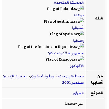
المملكة المتحدة
بولندا
البلد
أستراليا
إسبانيا
جمهورية الدومينيكان
الإكوادور
من
محافظون جدد
،
ووقود أحفوري
،
وحقوق الإنسان
، 
أسبابها
سبتمبر 2001
الموقع
العراق
غير حاسمة