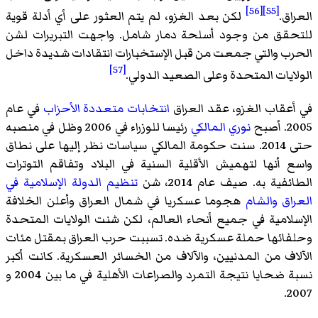
[56]
[55]
العراق.
لكن بعد الغزو، لم يتم العثور على أي أدلة قوية
للتحقق من وجود أسلحة دمار شامل. واجهت التبريرات لشن
الحرب والتي جمعت من قبل الإستخبارات انتقادات شديدة داخل
[57]
الولايات المتحدة وعلى الصعيد الدولي.
في أعقاب الغزو، عقد العراق
انتخابات متعددة الأحزاب
في عام
2005. أصبح
نوري المالكي
رئيسا للوزراء في 2006 وظل في منصبه
حتى 2014. سنت حكومة المالكي سياسات نظر إليها على نطاق
واسع أنها لتهميش الأقلية السنية في البلاد وتفاقم التوترات
الطائفية به. صيف عام 2014، شن
تنظيم الدولة الإسلامية في
العراق والشام
هجوما عسكريا في شمال العراق وأعلن الخلافة
الإسلامية في جميع أنحاء العالم، لكن شنت الولايات المتحدة
وحلفائها حملة عسكرية ضده. تسببت حرب العراق بمقتل مئات
الآلاف من المدنيين، والآلاف من الخسائر العسكرية. كانت أكبر
نسبة ضحايا نتيجة التمرد والصراعات الأهلية في ما بين 2004 و
2007.