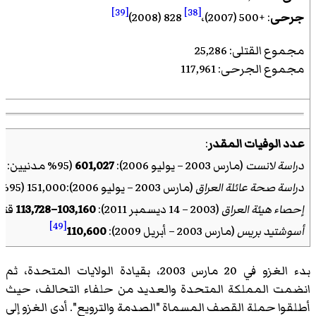
[39]
[38]
جرحى
: +500 (2007)،
828 (2008)
مجموع القتلى: 25,286
مجموع الجرحى: 117,961
عدد الوفيات المقدر
:
دراسة لانست
(مارس 2003 – يوليو 2006):
601,027
(95% مدنيين: 426,369–793,663)
دراسة صحة عائلة العراق
(مارس 2003 – يوليو 2006):151,000 (95% مدنيين: 104,000–223,000)
إحصاء هيئة العراق
(2003 – 14 ديسمبر 2011):
103,160–113,728
قتي
[49]
أسوشتيد بريس
(مارس 2003 – أبريل 2009):
110,600
بدء الغزو في 20 مارس 2003، بقيادة الولايات المتحدة، ثم
انضمت المملكة المتحدة والعديد من حلفاء التحالف، حيث
أطلقوا حملة القصف المسماة "الصدمة والترويع". أدى الغزو إلى