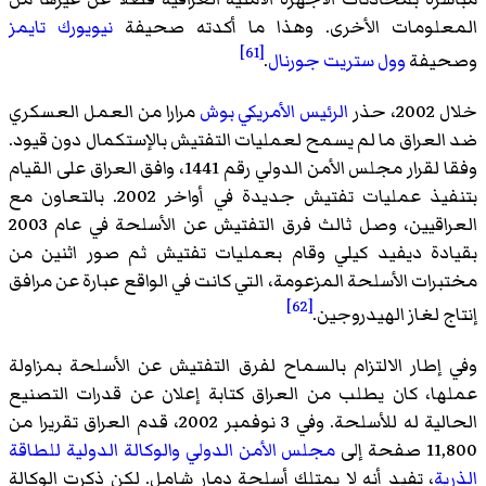
المعلومات الأخرى. وهذا ما أكدته صحيفة
نيويورك تايمز
[61]
وصحيفة
وول ستريت جورنال
.
خلال 2002، حذر
الرئيس الأمريكي بوش
مرارا من العمل العسكري
ضد العراق ما لم يسمح لعمليات التفتيش بالإستكمال دون قيود.
وفقا لقرار مجلس الأمن الدولي رقم 1441، وافق العراق على القيام
بتنفيذ عمليات تفتيش جديدة في أواخر 2002. بالتعاون مع
العراقيين، وصل ثالث فرق التفتيش عن الأسلحة في عام 2003
بقيادة ديفيد كيلي وقام بعمليات تفتيش ثم صور اثنين من
مختبرات الأسلحة المزعومة، التي كانت في الواقع عبارة عن مرافق
[62]
إنتاج لغاز الهيدروجين.
وفي إطار الالتزام بالسماح لفرق التفتيش عن الأسلحة بمزاولة
عملها، كان يطلب من العراق كتابة إعلان عن قدرات التصنيع
الحالية له للأسلحة. وفي 3 نوفمبر 2002، قدم العراق تقريرا من
11,800 صفحة إلى
مجلس الأمن الدولي
والوكالة الدولية للطاقة
الذرية
، تفيد أنه لا يمتلك أسلحة دمار شامل. لكن ذكرت الوكالة