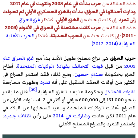
هذه المقالة عن
حرب بدأت في عام 2003 وانتهت في عام 2011
ودارت أحداثها في العراق، بدأت بالغزو العسكري الأولي ثم تحولت
إلى تمرد
؛ إن كنت تبحث عن
الغزو الأولي
، فانظر
غزو العراق
.
هذه المقالة عن
حرب كانت مشتعلة في العراق في الأعوام (2003
- 2011)
؛ إن كنت تبحث عن
الحرب الحديثة
، فانظر
الحرب الأهلية
العراقية (2014–2017)
.
حرب العراق
هي نزاع مسلح طويل الأمد بدأ مع
غزو العراق عام
2003
من قبل
قوات التحالف بقيادة الولايات المتحدة
. أطاح
الغزو بحكومة
صدام حسين
. ومع ذلك، فقد استمر الصراع في
الكثير من أوقات العقد المقبل على أنه
تمرد
وظهرت معارضة
[50]
لقوات الاحتلال
وحكومة ما بعد الغزو العراقية.
قتل ما يقدر
بنحو 151,000 إلى 600,000 عراقي أو أكثر في 3–4 سنوات الأولى من
الصراع. أعلنت الولايات المتحدة رسميا انسحابها من البلاد في
عام 2011 لكن عادت
وشاركت في 2014
على رأس
ائتلاف جديد
;
واستمر التمرد والصراع المسلح الأهلي.