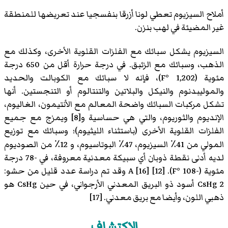
أملاح السيزيوم تعطي لونا أزرقا بنفسجيا عند تعريضها للمنطقة
غير المضيئة في لهب بنزن.
السيزيوم يشكل سبائك مع الفلزات القلوية الأخرى، وكذلك مع
الذهب، وسبائك مع الزئبق. في درجة حرارة أقل من 650 درجة
مئوية (1,202 °F)، فإنه لا سبائك مع الكوبالت والحديد
والموليبدنوم والنيكل والبلاتين والتنتالوم أو التنجستين. أنها
تشكل مركبات السبائك واضحة المعالم مع الأنتيمون، الغاليوم،
الإنديوم والثوريوم، والتي هي حساسية و[8] ويمزج مع جميع
الفلزات القلوية الأخرى (باستثناء الليثيوم)؛ وسبائك مع توزيع
المولي من 41٪ السيزيوم، 47٪ البوتاسيوم، و 12٪ من الصوديوم
لديه أدنى نقطة ذوبان أي سبيكة معدنية معروفة، في -78 درجة
مئوية (-108 °F). [12] [16] A وقد تم دراسة عدد قليل من حشو:
CsHg 2 أسود ذو البريق المعدني الأرجواني، في حين CsHg هو
ذهبي اللون، وأيضا مع بريق معدني. [17]
الاكتشاف