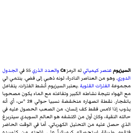
السيزيوم
عنصر كيميائي
له الرمز
Cs
والعدد الذري
55 في
الجدول
الدوري
. وهو من العناصر النادرة، لونه ذهبي إلى فضي. ينتمي الي
مجموعة
الفلزات القلوية
.يعتبر السيزيوم أنشط الفلزات. يتفاعل
مع الهواء نتيجة نشاطه الكبير وتفاعله مع الماء يكون مصحوبا
بانفجار. نقطة انصهاره منخفضة نسبيا حوالي 28 °س، أي أنه
يذوب إذا لامس فقط كف إنسان، من الصعب الحصول عليه في
حالته النقية، وكان أول من اكتشفه هو العالم السويدي سيتربرغ
الذي حصل عليه من التحليل الكهربائي. أما في الوقت الحاضر
فتقوم طريقة استحصاله كيميائياً على إزاحته من كلوريده