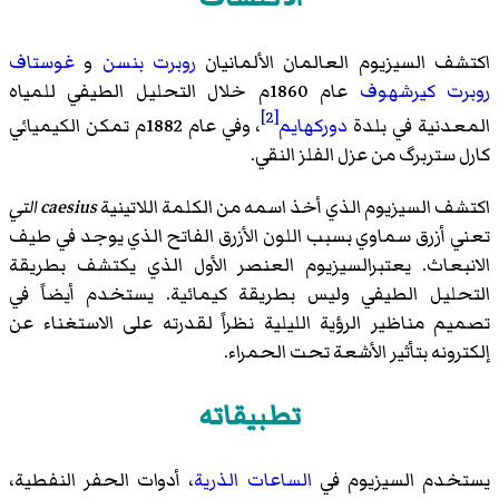
اكتشف السيزيوم العالمان الألمانيان
روبرت بنسن
و
غوستاف
روبرت كيرشهوف
عام 1860م خلال التحليل الطيفي للمياه
[2]
المعدنية في بلدة
دوركهايم
، وفي عام 1882م تمكن الكيميائي
كارل ستربرگ من عزل الفلز النقي.
اكتشف السيزيوم الذي أخذ اسمه من الكلمة اللاتينية
caesius التي
تعني أزرق سماوي بسبب اللون الأزرق الفاتح الذي يوجد في طيف
الانبعاث. يعتبرالسيزيوم العنصر الأول الذي يكتشف بطريقة
التحليل الطيفي وليس بطريقة كيمائية. يستخدم أيضاً في
تصميم مناظير الرؤية الليلية نظراً لقدرته على الاستغناء عن
إلكترونه بتأثير الأشعة تحت الحمراء.
تطبيقاته
يستخدم السيزيوم في
الساعات الذرية
، أدوات الحفر النفطية،