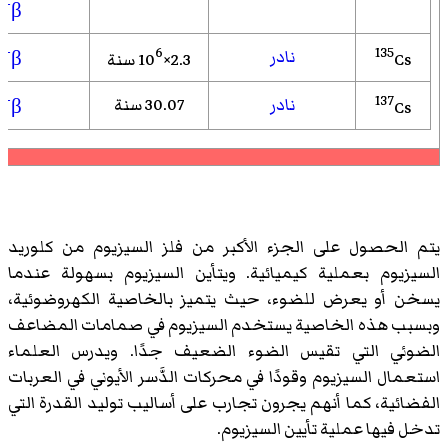
−
β
−
6
135
نادر
Cs
2.3×10
سنة
β
−
137
نادر
30.07 سنة
β
Cs
يتم الحصول على الجزء الأكبر من فلز السيزيوم من كلوريد
السيزيوم بعملية كيميائية. ويتأين السيزيوم بسهولة عندما
يسخن أو يعرض للضوء، حيث يتميز بالخاصية الكهروضوئية،
وبسبب هذه الخاصية يستخدم السيزيوم في صمامات المضاعف
الضوئي التي تقيس الضوء الضعيف جدًا. ويدرس العلماء
استعمال السيزيوم وقودًا في محركات الدَّسر الأيوني في العربات
الفضائية، كما أنهم يجرون تجارب على أساليب توليد القدرة التي
تدخل فيها عملية تأيين السيزيوم.