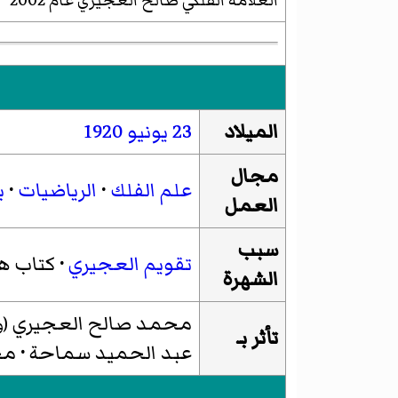
العلامة الفلكي صالح العجيري عام 2002
الميلاد
23 يونيو
1920
مجال
علم الفلك
·
الرياضيات
·
ب
العمل
سبب
تقويم العجيري
·
كتاب هل
الشهرة
محمد صالح العجيري
(و
تأثر بـ
عبد الحميد سماحة
·
مح