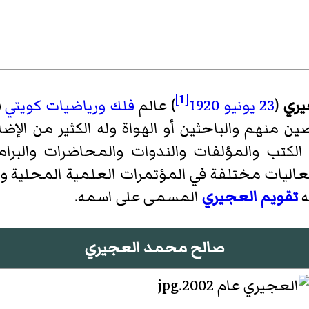
[1]
يري
(
23 يونيو
1920
) عالم
فلك
ورياضيات
كويتي
ق
منهم والباحثين أو الهواة وله الكثير من الإض
الكتب والمؤلفات والندوات والمحاضرات والبرامج
ليات مختلفة في المؤتمرات العلمية المحلية والدو
ه
تقويم العجيري
المسمى على اسمه.
صالح محمد العجيري