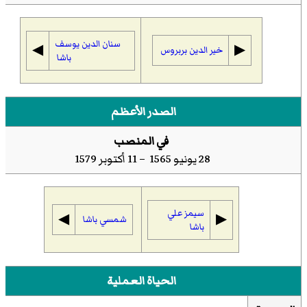
سنان الدين يوسف
◀︎
▶︎
خير الدين بربروس
باشا
الصدر الأعظم
في المنصب
28 يونيو 1565 – 11 أكتوبر 1579
سيمز علي
◀︎
▶︎
شمسي باشا
باشا
الحياة العملية