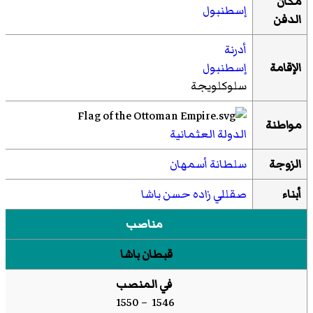
مكان
إسطنبول
الدفن
أدرنة
الإقامة
إسطنبول
سلوكلویجة
مواطنة
الدولة العثمانية
الزوجة
سلطانة أسمهان
أبناء
صقللي زاده حسن باشا
مناصب
قبطان باشا
في المنصب
1546 – 1550