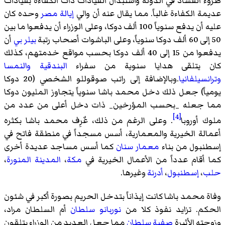
طروء الفساد في الدولة واستبدال القيادات ذات الكفاءة بقيادات
عديمة الكفاءة غالباً. مما يقال عنه أن والي
إيالة مصر
وحده كان
عليه أن يدفع سنوياً 100 ألف دوكا، وعلى الوزراء أن يدفعوا ما بين
50 إلى 60 ألف دوكا سنوياً، وعلى الباشوات أصحاب رتبة
بيلر بي
أن
يدفعوا من 15 إلى 40 ألف دوكا بحسب مواقع خدمتهم، كذلك
كان يتلقى هدايا سنوية من سفراء
البندقية
والنمسا
وترانسيلفانيا
.وبالإضافة إلى راتب صوقوللو الشخصي (20 دوكا
يومياً) جعل ذلك دخل محمد باشا سنوياً يتجاوز المليون دوكا
مما جعله _بحسب المؤرخين_ ذات دخل أعلى من عدد من
[4]
ملوك أوروبا
. وعلى الرغم من ذلك، عٌرِف محمد باشا بكثره
أعمالة الخيرية والمعمارية، أسس مسجداً في منطقة فاتح في
إسطنبول من بناء
معمار سنان
كما أسس مساجد عديدة أخرى
كما أقام عدداً من الأعمال الخيرية في
مكة
،
المدينة المنورة
،
حلب
،
إسطنبول
،
أدرنة
وغيرها.
وفاة محمد باشا كانت إيذاناً بتدخل الحريم بصورة أكبر في شئون
الحكم. تزايد نفوذ كلا من
نوربانو سلطان
أم السلطان مراد،
وزوجته الأثيرة
صفية سلطان
مما جعل العديد من الوزراء يتلقون