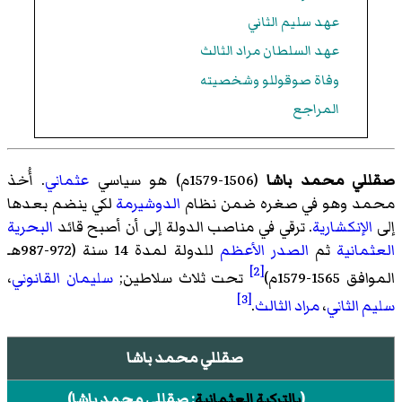
عهد سليم الثاني
عهد السلطان مراد الثالث
وفاة صوقوللو وشخصيته
المراجع
صقللي محمد باشا
(1506-1579م) هو سياسي
عثماني
. أُخذ
محمد وهو في صغره ضمن نظام
الدوشيرمة
لكي ينضم بعدها
إلى
الإنكشارية
. ترقي في مناصب الدولة إلى أن أصبح قائد
البحرية
العثمانية
ثم
الصدر الأعظم
للدولة لمدة 14 سنة (972-987هـ
[2]
الموافق 1565-1579م)
تحت ثلاث سلاطين;
سليمان القانوني
،
[3]
سليم الثاني
،
مراد الثالث
.
صقللي محمد باشا
(
بالتركية العثمانية
:
صقللى محمد پاشا‎
)‏