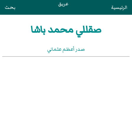
عريق
الرئيسية
بحث
صقللي محمد باشا
صدر أعظم عثماني