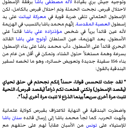
وتوجيه جيش بري بقيادة
لاله مصطفى باشا
برفقة الإسطول
لاحتلال قبرص. نجحت الحملة وتم احتلال قبرص بالكامل، لكن
الإسطول العثماني تلقى ضربة قوية في
معركة ليبانت
على يد
إسطول
العصبة المقدسة
. إتٌهم محمد باشا بالتسبب في الهزيمة
لأنه عين قائداً برياً في شخص
مؤذنزاده علي باشا
قائداً على
الأسطول. بعد الهزيمة، عين السلطان
أولوج علي باشا
القائد
البحري قائداً على الأسطول. دأب محمد باشا على بناء الإسطول
بسرعة وهمة مستغلاً حلول الشتاء. وتمكن في أقل من عام من
بناء 156 سفينة جديدة وتعويض خسائره، وهو ما لخصه لسفير
البندقية بالقول:
" لقد جئت لتحسس قوانا، حسناً إنكم نجحتم في حلق لحياي
(يقصد الإسطول) ولكني قطعت لكم ذراعاً (يقصد قبرص)، اللحية
تنبت مرة أخرى سريعاً بينما الذراع لا تنبت مرة أخرى أبداً ".
واضطرت البندقية في النهاية للاعتراف بقبرص كولاية عثمانية
وأنهت الحرب. كما لجأ محمد باشا إلى إرسال قائده
سنان باشا
للإستيلاء على
تونس
من الأسبان عقاباً لهم على حلفهم مع