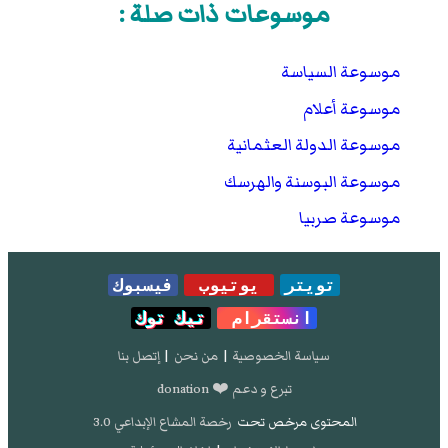
موسوعات ذات صلة :
موسوعة السياسة
موسوعة أعلام
موسوعة الدولة العثمانية
موسوعة البوسنة والهرسك
موسوعة صربيا
تويتر
يوتيوب
فيسبوك
انستقرام
تيك توك
سياسة الخصوصية
|
من نحن
|
إتصل بنا
تبرع و دعم ❤️ donation
المحتوى مرخص تحت
رخصة المشاع الإبداعي 3.0