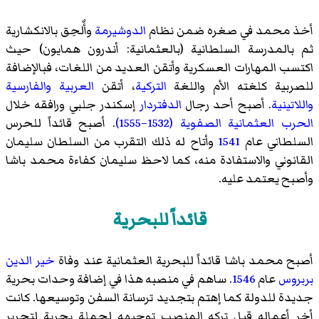
أخذ محمد في صغره ضمن نظام
الدوشيرمة
وأٌلحِق بالانكشارية
ثم بالمدرسة السلطانية (بالعثمانية: أندرون همايون) حيث
اكتسب المهارات العسكرية وأتقن العديد من اللغات، فبالإضافة
للصربية كلغته الأم واللغة
التركية
، أتقن
العربية
والفارسية
واللاتينية
. أصبح أحد رجال
الدفتردار
إسكندر جلبي ورافقه خلال
الحرب العثمانية الصفوية (1532–1555)
. أصبح قائداً للحرس
السلطاني عام
1541
وأتاح له ذلك التقرب من السلطان سليمان
القانوني والاستفادة منه، كما لاحظ سليمان كفاءة محمد باشا
وأصبح يعتمد عليه.
قائداً للبحرية
أصبح محمد باشا قائداً للبحرية العثمانية عند وفاة
خير الدين
بربروس
عام
1546
. ساهم في منصبه هذا في إضافة وحدات بحرية
جديدة للدولة كما إهتم بتجديد ترسانة السفن وتوسيعها. كانت
أخر أعماله قبل تركه المنصب توجيهه لحملة بحرية لتحرير