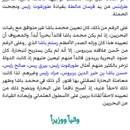
طرابلس
من يد
فرسان مالطة
بقيادة
طورغوت رايس
ونجحت
الحملة.
على الرغم من ذلك، كان تعيين محمد باشا غير متوافق مع رغبات
البحريين، إذ لم يكن محمد باشا قائداً بحرياً أبداً. والمعروف أن
تعيينه هذا كان ورائه الصدر الأعظم
رستم باشا
الذي _وعلى الرغم
من حٌسن علاقته ببربروس_ إلا أنه لم يكن يستريح للبحارة. كان
جنود البحرية يريدون قائداً منهم ليعين عليهم إذ كانت الدولة
تزخر بالكثير منهم أمثال
طورغوت رايس
،
بيري ريس
،
صالح رايس
،
حسن باشا بن خير الدين بربروس
،
مراد رايس
وغيرهم. لذا كانت
معاملة البحارة لصقللي بها فتور. أثر ذلك في محمد باشا وظهر
ذلك لاحقاً عليه، إذ أصبح ناقماً على البحارة ويتضح ذلك من
تعيينه لاحقاً لقادة بريين على الأسطول العثماني وإبعاده القيادة
عن البحريين.
والياً ووزيراً