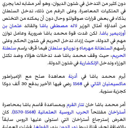
دون كثير من التدخل في شئون الديوان، وهو أمر مشابه لما يجري
في الملكيات المعاصرة. وعلى الرغم من ذلك، تدخل السلطان
بذكاء في بعض قرارات صوقوللو وحال دون أن يمكنه من التخلص
من أعداؤه أمثال الوزير
لاله مصطفى باشا
والقائد
عثمان بن
أوزديمير باشا
. لكن غدت قوة محمد باشا ضرورية وعامل توازن
مهم في الدولة، حيث إزداد تدخل الحريم في شئون الحكم وعلى
رأسهم
السلطانة مهرماه
و
نوربانو سلطان
فيما عٌرف بإسم
سلطنة
الحريم
، حيث وقف محمد باشا ضد تدخلات هؤلاء وضد تكتل
الوزراء وتدخل
الإنكشارية
في شئون الدولة.
أبرم محمد باشا في
أدرنة
معاهدة صلح مع الإمبراطور
ماكسيمليان الثاني
في
1568
رضي فيها الأخير بدفع 30 ألف دوكا
كجزية سنوية.
أمر محمد باشا خان
تتار القرم
وبمساعدة قاسم باشا بمحاصرة
أستراخان
مفتتحاً
الحرب الروسية العثمانية (1568-1570)
. كان
الغرض إسترجاع أستراخان التي استولى عليها الروس سابقاً
بالإضافة لحفر قناة تربط
نهر الدون
بنهر
الفولغا
. فشلت العملية