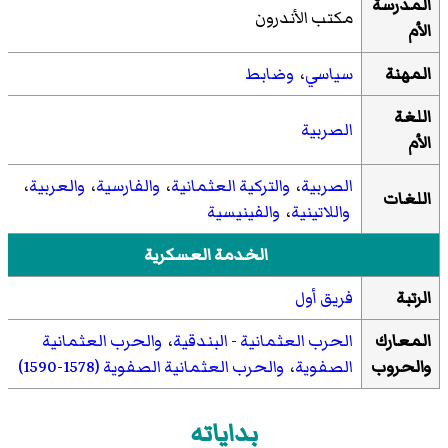
المدرسة
مكتب الأندرون
الأم
المهنة
سياسي
،
وضابط
اللغة
الصربية
الأم
الصربية
،
والتركية العثمانية
،
والفارسية
،
والعربية
،
اللغات
واللاتينية
،
والفينيسية
الخدمة العسكرية
الرتبة
فريق أول
المعارك
الحرب العثمانية - البندقية
،
والحرب العثمانية
والحروب
الصفوية
،
والحرب العثمانية الصفوية (1578-1590)
بداياته