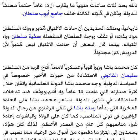
ذلك بعد ثلاث ساعات منهياً ما يقارب ال15 عاماً حكماً مطلقاً
للدولة. ودٌفن في كٌليّته الكائنة خلف
جامع أيوب سلطان
.
تاريخياً، يعتقد العديدين أن حادث الاغتيال مٌدبر وورائه السلطان
مراد بذاته، أو تقف زوجة السلطان المفضلة
صفية سلطان
وراء
اغتياله. بينما قال البعض أن حادث الاغتيال ليس مٌدبراً لأن
الدرويش كان مجنوناً.
كان محمد باشا وزيراً قوياً وعسكرياً لامعاً. أتاح قربه من السلطان
سليمان القانوني
الاستفادة من خبرات الأخير خصوصاً في
السياسة الدولية. وجه محمد باشا الدولة العثمانية بإتقان خلال
فترة صدارته التي دامت 14 عاماً و4 أشهرووقف ضد تدخلات
السلطانات في شئون الدولة. استمر محمد باشا على العادة
المخزية التي بدأها
رستم باشا
في تلقي الرشاوي من رجال الدولة
الراغبين في تولي المناصب. كما كان على الولاة والباشوات إعادة
شراء مناصبهم كل عام من الصدر الأعظم. لذلك كان هؤلاء
يعمدون إلى ابتزاز ما دفعوه من أموال من الرعية، مما تسبب في