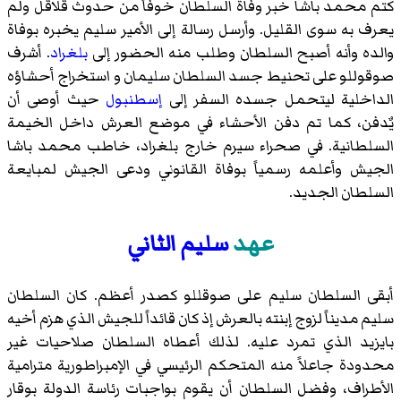
كتم محمد باشا خبر وفاة السلطان خوفاً من حدوث قلاقل ولم
يعرف به سوى القليل. وأرسل رسالة إلى الأمير سليم يخبره بوفاة
والده وأنه أصبح السلطان وطلب منه الحضور إلى
بلغراد
. أشرف
صوقوللو على تحنيط جسد السلطان سليمان و استخراج أحشاؤه
الداخلية ليتحمل جسده السفر إلى
إسطنبول
حيث أوصى أن
يٌدفن، كما تم دفن الأحشاء في موضع العرش داخل الخيمة
السلطانية. في صحراء سيرم خارج بلغراد، خاطب محمد باشا
الجيش وأعلمه رسمياً بوفاة القانوني ودعى الجيش لمبايعة
السلطان الجديد.
عهد
سليم الثاني
أبقى السلطان سليم على صوقللو كصدر أعظم. كان السلطان
سليم مديناً لزوج إبنته بالعرش إذ كان قائداً للجيش الذي هزم أخيه
بايزيد الذي تمرد عليه. لذلك أعطاه السلطان صلاحيات غير
محدودة جاعلاً منه المتحكم الرئيسي في الإمبراطورية مترامية
الأطراف، وفضل السلطان أن يقوم بواجبات رئاسة الدولة بوقار