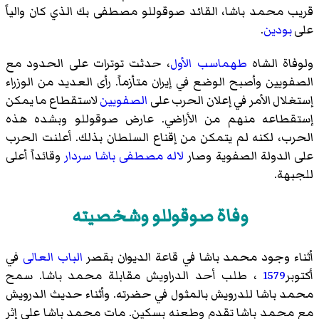
قريب محمد باشا، القائد صوقوللو مصطفى بك الذي كان والياً
على
بودين
.
ولوفاة الشاه
طهماسب الأول
، حدثت توترات على الحدود مع
الصفويين وأصبح الوضع في إيران متأزماً. رأى العديد من الوزراء
إستغلال الأمر في إعلان الحرب على
الصفويين
لاستقطاع ما يمكن
إستقطاعه منهم من الأراضي. عارض صوقوللو وبشده هذه
الحرب، لكنه لم يتمكن من إقناع السلطان بذلك. أعلنت الحرب
على الدولة الصفوية وصار
لاله مصطفى باشا
سردار
وقائداً أعلى
للجبهة.
وفاة صوقوللو وشخصيته
أثناء وجود محمد باشا في قاعة الديوان بقصر
الباب العالى
في
أكتوبر
1579
، طلب أحد الدراويش مقابلة محمد باشا. سمح
محمد باشا للدرويش بالمثول في حضرته. وأثناء حديث الدرويش
مع محمد باشا تقدم وطعنه بسكين. مات محمد باشا على إثر