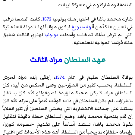
البنادقة ومشاركتهم في معركة ليبانت.
شارك محمد باشا في اختيار ملك بولونيا
1572
. كانت النمسا ترغب
في تعيين ملكاً من آل
هابسبورغ
ليكون موالياً لها. الدولة العثمانية
التي لم ترض بذلك تدخلت وأعطت
بولونيا
لهنري الثالث شقيق
ملك فرنسا الموالية للعثمانية.
عهد السلطان
مراد الثالث
بوفاة السلطان سليم في عام
1574
، إرتقى إبنه مراد لعرش
السلطنة. بحسب كثير من المؤرخين وعلى العكس من أبيه، كان
السلطان مراد لا يكن محبة متزايدة لصوقوللو لأنه كان يستقل
بالقرارات. لم يكن السلطان في ذات الوقت قادراً على عزله لأنه كان
يستند على جماعة الانكشارية التي يخشى السلطان أن تثير انقلاباً
إن قام بتنحية محمد باشا. وضع السلطان خطة دقيقة لتقليل
نفوذ محمد باشا، تستند أساساً على تقديم خصومه كوزراء
وإبعاد حلفاؤه تدريجياً من السلطة. أهم هذه الأحداث كان اغتيال