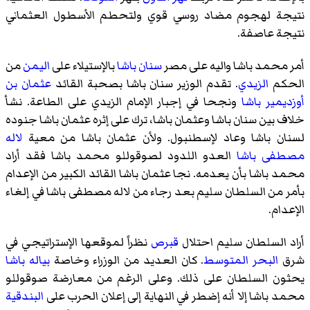
نتيجة لهجوم مضاد روسي قوي ولتحطم الأسطول العثماني
نتيجة عاصفة.
أمر محمد باشا واليه على مصر
سنان باشا
بالإستيلاء على
اليمن
من
الحكم
الزيدي
. تقدم الوزير سنان باشا بصحبة القائد
عثمان بن
أوزديمير باشا
ونجحا في إجبار الإمام الزيدي على الطاعة. نشأ
خلاف بين سنان باشا وعثمان باشا، ترك على إثره عثمان باشا جنوده
لسنان باشا وعاد لإسطنبول. ولأن عثمان باشا من معية
لاله
مصطفى باشا
العدو اللدود لصوقوللو محمد باشا فقد أراد
محمد باشا بأن يعدمه. نجا عثمان باشا القائد الكبير من الإعدام
بأمر من السلطان سليم بعد رجاء من لاله مصطفى باشا في إلغاء
الإعدام.
أراد السلطان سليم احتلال
قبرص
نظراً لموقعها الإستراتيجي في
شرق
البحر المتوسط
. كان العديد من الوزراء وخاصة
بياله باشا
يحثون السلطان على ذلك. وعلى الرغم من معارضة صوقوللو
محمد باشا إلا أنه إضطر في النهاية إلى إعلان الحرب على
البندقية