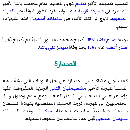
تسمية شقيقه الأكبر
سليم
كولي للعهد. هزم محمد باشا الأمير
المتمرد في
معركة قونية 1559
واضطره للفرار شرقاً نحو
الدولة
الصفوية
. تزوج في تلك الأثناء من
سلطانة أسمهان
ابنة الشهزادة
سليم.
بوفاة
رستم باشا
1561
، أصبح محمد باشا وزيراً ثانياً. ثم أصبح أخيراً
صدر أعظم
عام
1565
بعد وفاة
سيمز علي باشا
.
الصدارة
كانت أولى مشاكله في الصدارة هي حل التوترات التي نشأت مع
النمسا نتيجة تأخير
ماكسيمليان الثاني
الجزية المفروضة عليه
وإستمراره في التدخل في شئون المجر. ومع عدم وصول رسل
العثمانيين إلى نتيجة، قررت الحملة السلطانية بقيادة السلطان
سليمان شخصياً. حاصرت الحملة
سيكتوار
، ومات السلطان
سليمان القانوني
قبل عدة ساعات من سقوط المدينة.