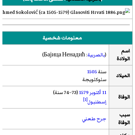
معلومات شخصية
اسم
(
بالصربية
:
Бајица Ненадић
)‏
الولادة
سنة
1505
الميلاد
سلوكلویجة
11 أكتوبر
1579
(73–74 سنة)
الوفاة
[1]
إسطنبول
سبب
جرح طعني
الوفاة