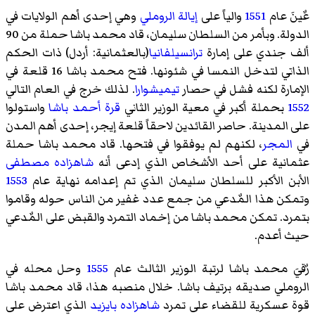
عٌينَ عام
1551
والياً على
إيالة الروملي
وهي إحدى أهم الولايات في
الدولة. وبأمر من السلطان سليمان، قاد محمد باشا حملة من 90
ألف جندي على إمارة
ترانسيلفانيا
(بالعثمانية: أردل) ذات الحكم
الذاتي لتدخل النمسا في شئونها. فتح محمد باشا 16 قلعة في
الإمارة لكنه فشل في حصار
تيميشوارا
. لذلك خرج في العام التالي
1552
بحملة أكبر في معية الوزير الثاني
قرة أحمد باشا
واستولوا
على المدينة. حاصر القائدين لاحقاً قلعة إيجر، إحدى أهم المدن
في
المجر
، لكنهم لم يوفقوا في فتحها. قاد محمد باشا حملة
عثمانية على أحد الأشخاص الذي إدعى أنه
شاهزاده مصطفى
الأبن الأكبر للسلطان سليمان الذي تم إعدامه نهاية عام
1553
وتمكن هذا المٌدعي من جمع عدد غفير من الناس حوله وقاموا
بتمرد. تمكن محمد باشا من إخماد التمرد والقبض على المٌدعي
حيث أعدم.
رٌقيَ محمد باشا لرتبة الوزير الثالث عام
1555
وحل محله في
الروملي صديقه برتيف باشا. خلال منصبه هذا، قاد محمد باشا
قوة عسكرية للقضاء على تمرد
شاهزاده بايزيد
الذي اعترض على