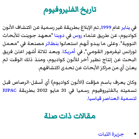
تاريخ الفليروفيوم
في
يناير
عام
1999
, تم الإبلاغ بطريقة غير رسمية عن اكتشاف الأنون
كواديوم، عن طريق علماء
روس
في
دوبنا
"
معهد جوينت للأبحاث
النووية
". وعلى ما يبدو أنهم استعانوا
بنظائر
مصنعة في "
معمل
لورانس ليفرمور القومي
", في
أمريكا
. وبعد ثلاثة أشهر اعلن فريق
البحث عن إنتاج نظير آخر للأنون كواديوم، ومنذ ذلك الوقت لم
يعلن أي من مراكز الأبحاث عن تحدى اكتشافهم.
وكان يعرف باسم مؤقت (الأنون كواديوم) أي أسفل-الرصاص قبل
تسميته بالفليروفيوم رسميا في 31 مايو 2012 بطربقة
IUPAC
لتسمية العناصر قياسيا
.
مقالات ذات صلة
جزيرة الثبات