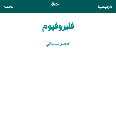
عريق
الرئيسية
بحث
فليروفيوم
عنصر كيميائي