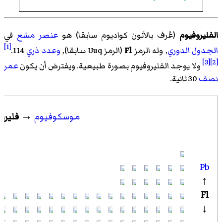
الفليروفيوم
(عُرف بالأنون كواديوم سابقا) هو
عنصر
مشع
في
[1]
الجدول الدوري
, وله الرمز
Fl
(الرمز Uuq سابقا),
وعدد ذري
114.
[3]
[2]
ولا يوجد الفليروفيوم بصورة طبيعية. ويفترض أن يكون
عمر
نصف
30 ثانية.
موسكوفيوم
→
فليرو
Pb
↑
Fl
↓