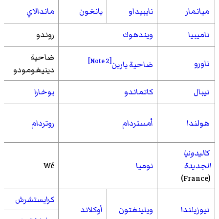
ميانمار
نايبيداو
يانغون
ماندالاي
ناميبيا
ويندهوك
روندو
ضاحية
[Note 2]
ناورو
ضاحية يارين
دينيغومودو
نيبال
كاتماندو
بوخارا
هولندا
أمستردام
روتردام
كاليدونيا
الجديدة
نوميا
Wé
(France)
كرايستشرش
نيوزيلندا
ويلينغتون
أوكلاند