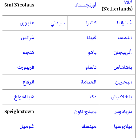
أروبا
أورنجستاد
Sint Nicolaas
(Netherlands)
أستراليا
كانبرا
سيدني
ملبورن
النمسا
فيينا
غراتس
أذربيجان
باكو
كنجه
باهاماس
ناساو
فريبورت
البحرين
المنامة
الرفاع
بنغلاديش
دكا
شيتاغونغ
باربادوس
بريدج تاون
Speightstown
بيلاروسيا
مينسك
غوميل