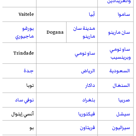
والغرينادين
ساموا
أبيا
Vaitele
مدينة سان
بورغو
سان مارينو
Dogana
مارينو
ماجيوري
ساو تومي
ساو تومي
Trindade
وبرينسيب
السعودية
الرياض
جدة
السنغال
داكار
توبا
صربيا
بلغراد
نوفي ساد
سيشل
فيكتوريا
آنسي إيتوال
سيراليون
فريتاون
بو