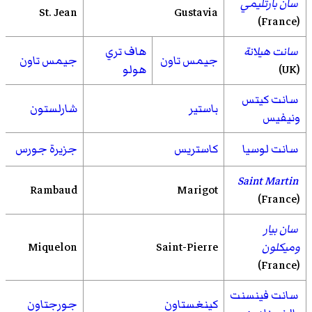
سان بارتليمي
St. Jean
Gustavia
(France)
سانت هيلانة
هاف تري
جيمس تاون
جيمس تاون
(UK)
هولو
سانت كيتس
باستير
شارلستون
ونيفيس
سانت لوسيا
كاستريس
جزيرة جورس
Saint Martin
Rambaud
Marigot
(France)
سان بيار
وميكلون
Saint-Pierre
Miquelon
(France)
سانت فينسنت
كينغستاون
جورجتاون