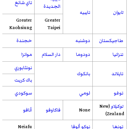
تاي شانغ
الجديدة
تايوان
تايبيه
Greater
Greater
Kaohsiung
Taipei
طاجيكستان
دوشنبه
خجندة
تنزانيا
دودوما
دار السلام
موانزا
نونثابوري
تايلاند
بانكوك
باك كريت
توغو
لومي
سوكودي
توكيلاو
(New
None
فاكاوفو
أتافو
Zealand)
تونغا
نوكو ألوفا
Neiafu