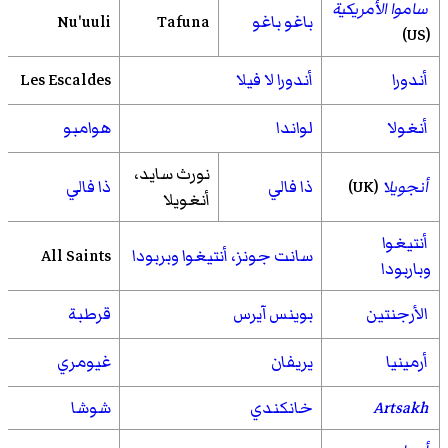
ساموا الأمريكية
باغو باغو
Tafuna
Nu'uuli
(US)
أندورا
أندورا لا فيلا
Les Escaldes
أنغولا
لواندا
هوامبو
نورث سايد،
أنجويلا
(UK)
ذا فالي
ذا فالي
أنغويلا
أنتيغوا
سانت جونز، أنتيغوا وبربودا
All Saints
وباربودا
الأرجنتين
بوينس آيرس
قرطبة
أرمينيا
يريفان
غيومري
Artsakh
خانكندي
شوشا