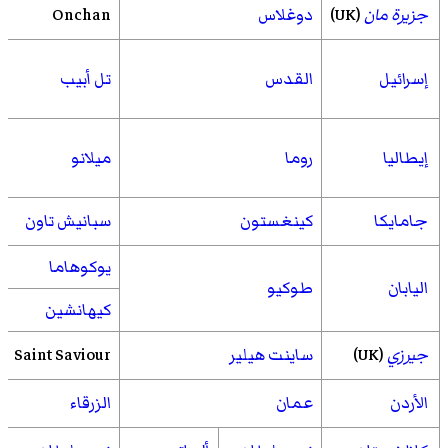
جزيرة مان
(UK)
دوغلاس
Onchan
إسرائيل
القدس
تل أبيب
إيطاليا
روما
ميلانو
جامايكا
كينغستون
سبانيش تاون
يوكوهاما
اليابان
طوكيو
كيهانشين
جيرزي
(UK)
ساينت هيلير
Saint Saviour
الأردن
عمان
الزرقاء