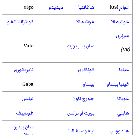
غوام
(US)
هاغاتنيا
ديديدو
Yigo
غواتيمالا
غواتيمالا
كويتزالتنانغو
غيرنزي
سان بيتر بورت
Vale
(UK)
غينيا
كوناكري
نزيريكوري
غينيا بيساو
بيساو
Gabú
غويانا
جورج تاون
ليندن
هايتي
بورت أو برانس
غوناييف
سان بيدرو
هندوراس
تيغوسيغالبا
سولا