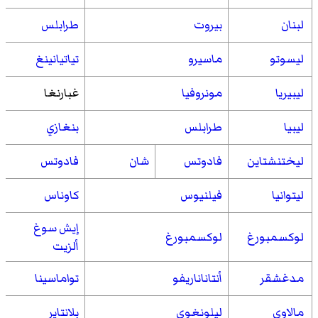
لبنان
بيروت
طرابلس
ليسوتو
ماسيرو
تياتيانينغ
ليبيريا
مونروفيا
غبارنغا
ليبيا
طرابلس
بنغازي
ليختنشتاين
فادوتس
شان
فادوتس
ليتوانيا
فيلنيوس
كاوناس
إيش سوغ
لوكسمبورغ
لوكسمبورغ
ألزيت
مدغشقر
أنتاناناريفو
تواماسينا
مالاوي
ليلونغوي
بلانتاير