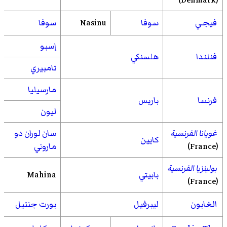
فيجي
سوفا
Nasinu
سوفا
إسبو
فنلندا
هلسنكي
تامبيري
مارسيليا
فرنسا
باريس
ليون
غويانا الفرنسية
سان لوران دو
كايين
(France)
ماروني
بولينزيا الفرنسية
بابيتي
Mahina
(France)
الغابون
ليبرفيل
بورت جنتيل