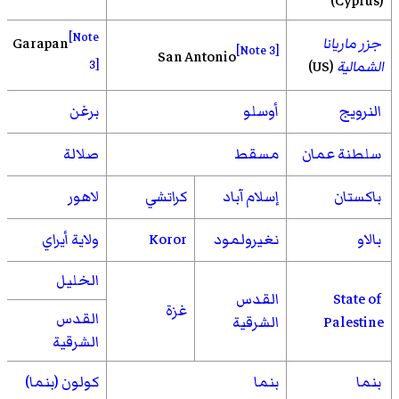
(Cyprus)
[Note
جزر ماريانا
Garapan
[Note 3]
San Antonio
الشمالية
(US)
3]
النرويج
أوسلو
برغن
سلطنة عمان
مسقط
صلالة
باكستان
إسلام آباد
كراتشي
لاهور
بالاو
نغيرولمود
Koror
ولاية أيراي
الخليل
State of
القدس
غزة
القدس
Palestine
الشرقية
الشرقية
بنما
بنما
كولون (بنما)