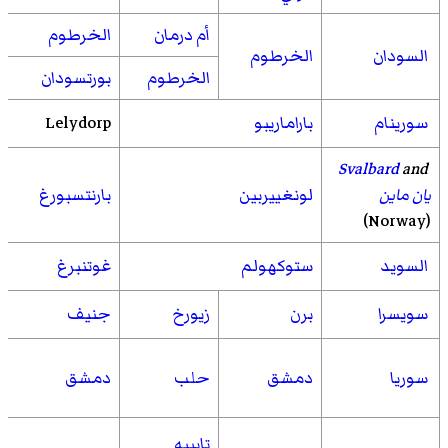
أم درمان
الخرطوم
السودان
الخرطوم
الخرطوم
بورتسودان
سورينام
باراماريبو
Lelydorp
Svalbard
and
يان ماين
لونغييربين
بارنتسبورغ
(Norway)
السويد
ستوكهولم
غوتنبرغ
سويسرا
برن
زيورخ
جنيف
سوريا
دمشق
حلب
دمشق
تايبيه