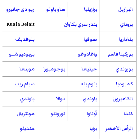
البرازيل
برازيليا
ساو باولو
ريو دي جانيرو
بروناي
بندر سري بكاوان
Kuala Belait
بلغاريا
صوفيا
بلوفديف
بوركينا فاسو
واغادوغو
بوبوديولاسو
بوروندي
جيتيغا
بوجومبورا
موينغا
كمبوديا
بنوم بنه
سيام ريب
الكاميرون
ياوندي
دوالا
ياوندي
كندا
أوتاوا
تورونتو
مونتريال
الرأس الأخضر
برايا
منديلو