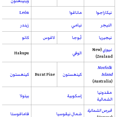
ويلينغتون
نيكاراجوا
ماناغوا
León
النيجر
نيامي
زيندر
نيجيريا
أبوجا
لاغوس
كانو
نييوي
(New
الوفي
Hakupu
Zealand)
Norfolk
Island
كينغستون
Burnt Pine
كينغستون
(Australia)
مقدونيا
إسكوبية
بيتولا
الشمالية
قبرص الشمالية
شمال نيقوسيا
فاماغوستا