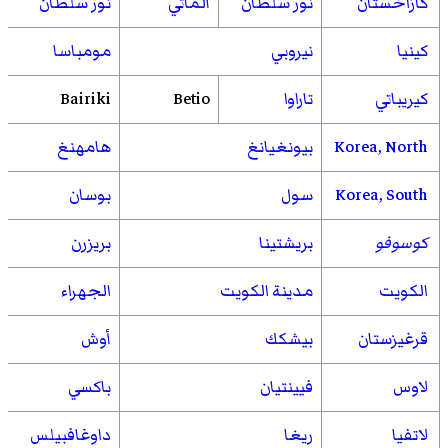
كازاخستان
نور سلطان
ألماتي
نور سلطان
كينيا
نيروبي
مومباسا
كيريباتي
تاراوا
Betio
Bairiki
Korea, North
بيونغيانغ
هامهنغ
Korea, South
سول
بوسان
كوسوفو
بريشتينا
بريزرن
الكويت
مدينة الكويت
الجهراء
قرغيزستان
بيشكك
أوش
لاوس
فيينتيان
باكسي
لاتفيا
ريغا
داوغافبيلس