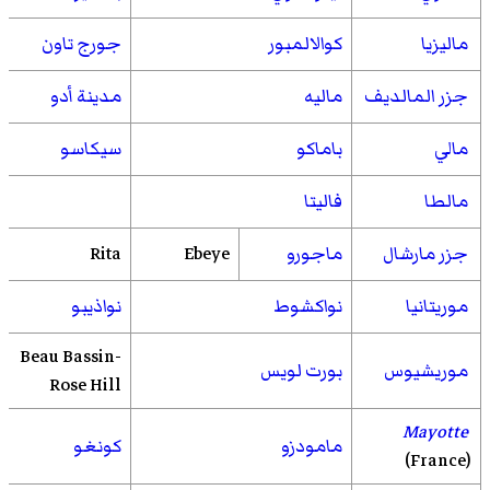
ماليزيا
كوالالمبور
جورج تاون
جزر المالديف
ماليه
مدينة أدو
مالي
باماكو
سيكاسو
مالطا
فاليتا
جزر مارشال
ماجورو
Ebeye
Rita
موريتانيا
نواكشوط
نواذيبو
Beau Bassin-
موريشيوس
بورت لويس
Rose Hill
Mayotte
مامودزو
كونغو
(France)