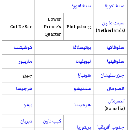
سنغافورة
سنغافورة
Lower
سينت مارتن
Cul De Sac
Prince's
Philipsburg
(Netherlands)
Quarter
سلوفاكيا
براتيسلافا
كوشيتسه
سلوفينيا
ليوبليانا
ماريبور
جزر سليمان
هونيارا
جيزو
الصومال
مقديشو
هرجيسا
الصومال
هرجيسا
برعو
(Somalia)
كيب تاون
ديربان
جنوب أفريقيا
بريتوريا