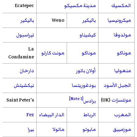
المكسيك
مدينة مكسيكو
Ecatepec
ميكرونيسيا
باليكير
Weno
باليكير
مولدوفا
كيشيناو
تيراسبول
La
موناكو
موناكو
مونت كارلو
Condamine
منغوليا
أولان باتور
دارخان
الجبل الأسود
بودغوريتسا
نيكشيتش
[Note 1]
مونتسرات
(UK)
Saint Peter's
برادس
المغرب
الرباط
الدار البيضاء
Fez
موزمبيق
مابوتو
ماتولا
بيرا