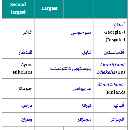
Second
Largest
largest
أبخازيا
(Georgia -
سوخومي
غاغرا
Disputed)
أفغانستان
كابل
قندهار
Ayios
Akrotiri and
إبيسكوبي كانتونمنت
Nikolaos
Dhekelia
(UK)
Åland Islands
ماريهامن
جومالا
(Finland)
ألبانيا
تيرانا
دراس
الجزائر
الجزائر
وهران