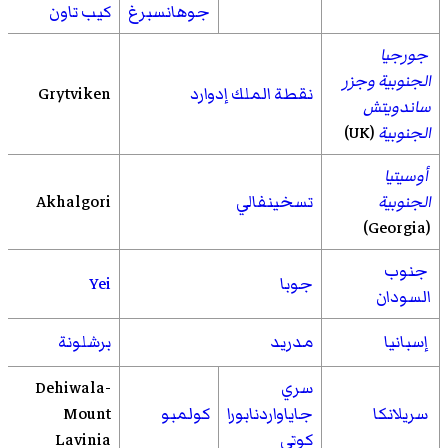
جوهانسبرغ
كيب تاون
جورجيا
الجنوبية وجزر
نقطة الملك إدوارد
Grytviken
ساندويتش
الجنوبية
(UK)
أوسيتيا
الجنوبية
تسخينفالي
Akhalgori
(Georgia)
جنوب
جوبا
Yei
السودان
إسبانيا
مدريد
برشلونة
سري
Dehiwala-
سريلانكا
جاياواردنابورا
كولمبو
Mount
كوتي
Lavinia