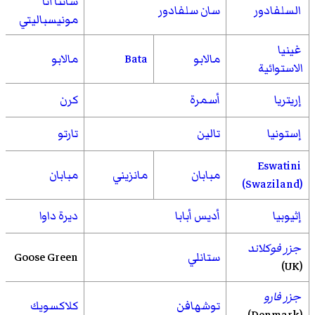
سانتا آنا
السلفادور
سان سلفادور
مونيسباليتي
غينيا
مالابو
Bata
مالابو
الاستوائية
إريتريا
أسمرة
كرن
إستونيا
تالين
تارتو
Eswatini
مبابان
مانزيني
مبابان
(Swaziland)
إثيوبيا
أديس أبابا
ديرة داوا
جزر فوكلاند
ستانلي
Goose Green
(UK)
جزر فارو
توشهافن
كلاكسويك
(Denmark)