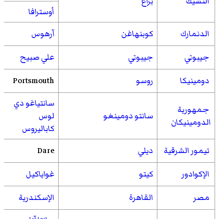
التشيك
براغ
أوسترافا
الدنمارك
كوبنهاغن
آرهوس
جيبوتي
جيبوتي
علي صبيح
دومينيكا
روسو
Portsmouth
سانتياغو دي
جمهورية
سانتو دومينغو
لوس
الدومينيكان
كاباليروس
تيمور الشرقية
ديلي
Dare
الإكوادور
كيتو
غواياكيل
مصر
القاهرة
الإسكندرية