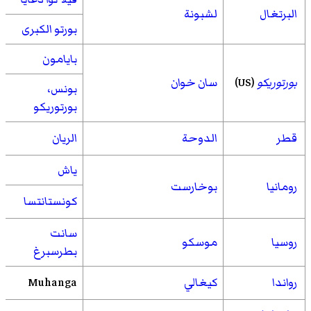
البرتغال
لشبونة
بورتو الكبرى
بايامون
بورتوريكو
(US)
سان خوان
بونس،
بورتوريكو
قطر
الدوحة
الريان
ياش
رومانيا
بوخارست
كونستانتسا
سانت
روسيا
موسكو
بطرسبرغ
رواندا
كيغالي
Muhanga