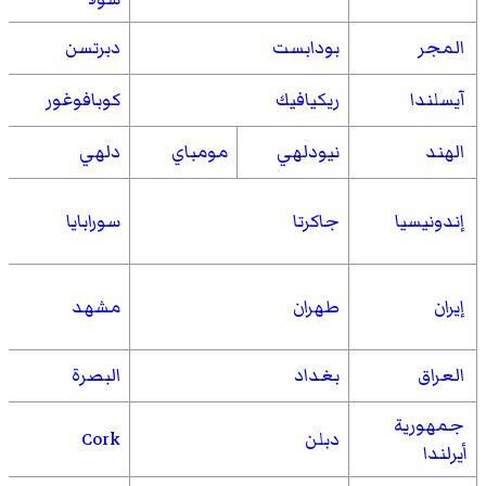
المجر
بودابست
دبرتسن
آيسلندا
ريكيافيك
كوبافوغور
الهند
نيودلهي
مومباي
دلهي
إندونيسيا
جاكرتا
سورابايا
إيران
طهران
مشهد
العراق
بغداد
البصرة
جمهورية
دبلن
Cork
أيرلندا