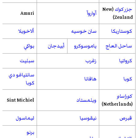
جزر كوك
(New
آواروآ
Amuri
Zealand)
كوستاريكا
سان خوسيه
ألاخويلا
ساحل العاج
ياموسوكرو
أبيدجان
بواكي
كرواتيا
زغرب
سبليت
سانتياغو دي
كوبا
هافانا
كوبا
كوراساو
ويلمستاد
Sint Michiel
(Netherlands)
قبرص
نيقوسيا
ليماسول
برنو