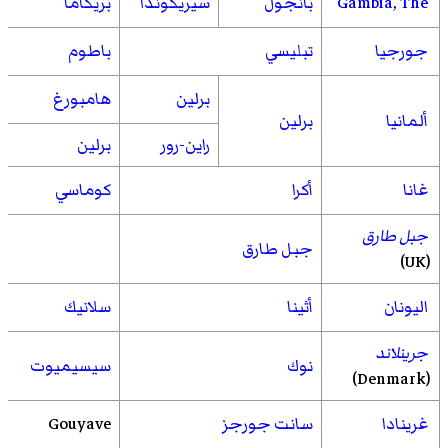
Gambia, The
بانجول
سيريكوندا
بريكاما
جورجيا
تبليسي
باطوم
برلين
هامبورغ
ألمانيا
برلين
راين-رور
برلين
غانا
أكرا
كوماسي
جبل طارق
جبل طارق
(UK)
اليونان
أثينا
سلانيك
جرينلاند
نوك
سيسيميوت
(Denmark)
غرينادا
سانت جورجز
Gouyave