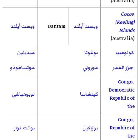
(Australia)
Cocos
(Keeling)
ويست آيلند
Bantam
ويست آيلند
Islands
(Australia)
كولومبيا
بوغوتا
ميديلين
جزر القمر
موروني
موتسامودو
Congo,
Democratic
كينشاسا
لوبومباشي
Republic of
the
Congo,
Republic of
برازافيل
بوانت-نوار
the