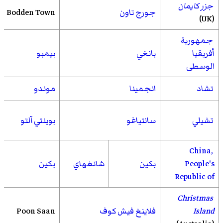
جزر كايمان
جورج تاون
Bodden Town
(UK)
جمهورية
أفريقيا
بانغي
بيمبو
الوسطى
تشاد
انجمينا
موندو
تشيلي
سانتياغو
بوينتي آلتو
China,
People's
بكين
شانغهاي
بكين
Republic of
Christmas
Island
فلاينغ فيش كوف
Poon Saan