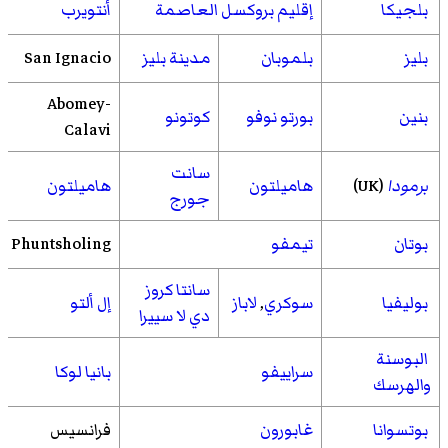
بلجيكا
إقليم بروكسل العاصمة
أنتويرب
بليز
بلموبان
مدينة بليز
San Ignacio
Abomey-
بنين
بورتو نوفو
كوتونو
Calavi
سانت
برمودا
(UK)
هاميلتون
هاميلتون
جورج
بوتان
تيمفو
Phuntsholing
سانتا كروز
بوليفيا
سوكري
,
لاباز
إل ألتو
دي لا سييرا
البوسنة
سراييفو
بانيا لوكا
والهرسك
بوتسوانا
غابورون
فرانسيس