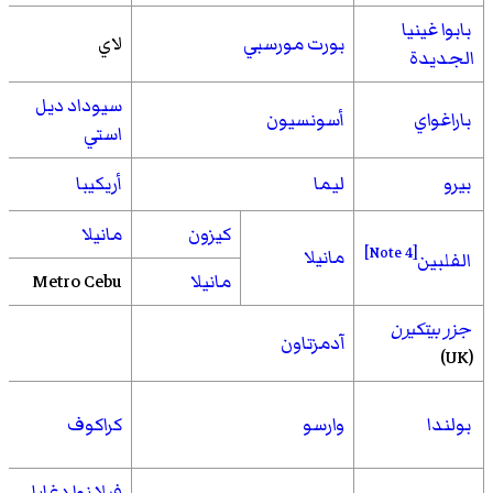
بابوا غينيا
بورت مورسبي
لاي
الجديدة
سيوداد ديل
باراغواي
أسونسيون
استي
بيرو
ليما
أريكيبا
كيزون
مانيلا
[Note 4]
مانيلا
الفلبين
مانيلا
Metro Cebu
جزر بيتكيرن
آدمزتاون
(UK)
بولندا
وارسو
كراكوف
فيلا نوا دغايا