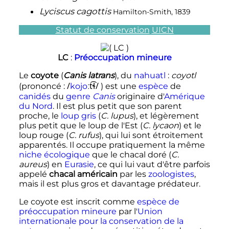
Lyciscus cagottis
Hamilton-Smith, 1839
Statut de conservation
UICN
LC
:
Préoccupation mineure
Le
coyote
(
Canis latrans
), du
nahuatl
:
coyotl
/
t͡ɬ/
(prononcé
:
k
o
j
o
ː
) est une
espèce
de
canidés
du
genre
Canis
originaire d'
Amérique
du Nord
. Il est plus petit que son parent
proche, le
loup gris
(
C. lupus
), et légèrement
plus petit que le loup de l'Est (
C. lycaon
) et le
loup rouge (
C. rufus
), qui lui sont étroitement
apparentés. Il occupe pratiquement la même
niche écologique
que le chacal doré (
C.
aureus
) en
Eurasie
, ce qui lui vaut d'être parfois
appelé
chacal américain
par les
zoologistes
,
mais il est plus gros et davantage prédateur.
Le coyote est inscrit comme
espèce de
préoccupation mineure
par l'
Union
internationale pour la conservation de la