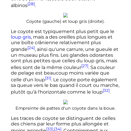
[28]
albinos
.
Coyote (gauche) et loup gris (droite).
Le coyote est typiquement plus petit que le
loup gris
, mais a des oreilles plus longues et
une boîte crânienne relativement plus
[24]
grande
, ainsi qu'une carrure, une gueule et
un museau plus fins. Les glandes odorantes
sont plus petites que celles du loup gris, mais
[27]
elles sont de la même couleur
. Sa couleur
de pelage est beaucoup moins variée que
[31]
celle d'un loup
. Le coyote porte également
sa queue vers le bas quand il court ou marche,
[32]
plutôt qu'à l'horizontale comme le loup
.
Empreinte de pattes d'un coyote dans la boue.
Les traces de coyote se distinguent de celles
des chiens par leur forme plus allongée et
[33]
,
[34]
moins arrondie
. Contrairement aux