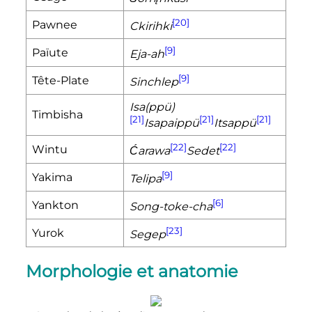
[20]
Pawnee
Ckirihki
[9]
Païute
Eja-ah
[9]
Tête-Plate
Sinchlep
Isa(ppü)
Timbisha
[21]
[21]
[21]
Isapaippü
Itsappü
[22]
[22]
Wintu
Ćarawa
Sedet
[9]
Yakima
Telipa
[6]
Yankton
Song-toke-cha
[23]
Yurok
Segep
Morphologie et anatomie