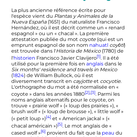
La plus ancienne référence écrite pour
l'espèce vient du
Plantas y Animales de la
Nueva España
(1651) du naturaliste Francisco
Hernández, où il est décrit comme un
« renard
espagnol »
ou un
« chacal »
. La première
attestation publiée du mot
coyote
(qui est un
emprunt espagnol de son nom
nahuatl
coyōtl
)
est trouvée dans l'
Historia de México
(1780) de
[1]
l'
historien
Francisco Javier Clavijero
. Il a été
utilisé pour la première fois en
anglais
dans le
Six months' residence and travels in Mexico
(
1824
) de William Bullock, où il est
diversement transcrit en
cayjotte
et
cocyotie
.
L'orthographe du mot a été normalisée en
«
[2]
,
[3]
coyote »
dans les années 1880
. Parmi les
noms anglais alternatifs pour le coyote, on
trouve
«
prairie wolf
»
(
« loup des prairies »
),
«
brush wolf
»
(
« loup de brousse »
),
«
little wolf
»
[4]
(
« petit loup »
)
et
«
American jackal
»
(
«
[5]
chacal américain »
)
. Le mot anglais de
«
[6]
cased wolf
»
provient du fait que la
peau
du