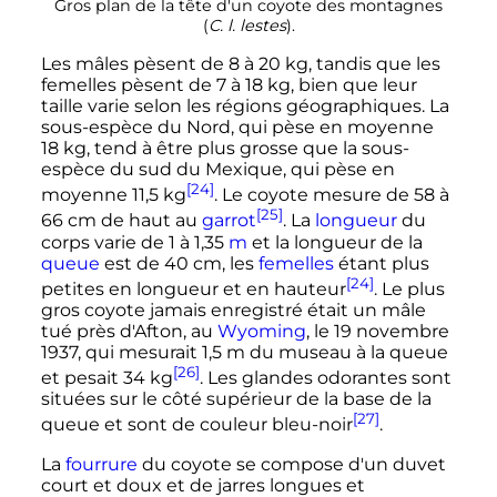
Gros plan de la tête d'un coyote des montagnes
(
C.
l.
lestes
).
Les mâles pèsent de
8 à 20
kg
, tandis que les
femelles pèsent de
7 à 18
kg
, bien que leur
taille varie selon les régions géographiques. La
sous-espèce du Nord, qui pèse en moyenne
18
kg
, tend à être plus grosse que la sous-
espèce du sud du Mexique, qui pèse en
[24]
moyenne
11,5
kg
. Le coyote mesure de
58 à
[25]
66
cm
de haut au
garrot
. La
longueur
du
corps varie de 1 à 1,35
m
et la longueur de la
queue
est de
40
cm
, les
femelles
étant plus
[24]
petites en longueur et en hauteur
. Le plus
gros coyote jamais enregistré était un mâle
tué près d'Afton, au
Wyoming
, le 19 novembre
1937, qui mesurait
1,5
m
du museau à la queue
[26]
et pesait
34
kg
. Les glandes odorantes sont
situées sur le côté supérieur de la base de la
[27]
queue et sont de couleur bleu-noir
.
La
fourrure
du coyote se compose d'un duvet
court et doux et de jarres longues et