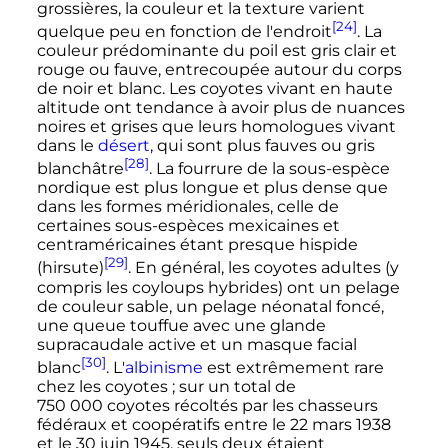
grossières, la couleur et la texture varient
[24]
quelque peu en fonction de l'endroit
. La
couleur prédominante du poil est gris clair et
rouge ou fauve, entrecoupée autour du corps
de noir et blanc. Les coyotes vivant en haute
altitude ont tendance à avoir plus de nuances
noires et grises que leurs homologues vivant
dans le
désert
, qui sont plus fauves ou gris
[28]
blanchâtre
. La fourrure de la sous-espèce
nordique est plus longue et plus dense que
dans les formes méridionales, celle de
certaines sous-espèces mexicaines et
centraméricaines étant presque hispide
[29]
(hirsute)
. En général, les coyotes adultes (y
compris les coyloups hybrides) ont un pelage
de couleur sable, un pelage néonatal foncé,
une queue touffue avec une glande
supracaudale active et un masque facial
[30]
blanc
. L'
albinisme
est extrêmement rare
chez les coyotes
; sur un total de
750 000 coyotes
récoltés par les chasseurs
fédéraux et coopératifs entre le 22 mars 1938
et le 30 juin 1945, seuls deux étaient