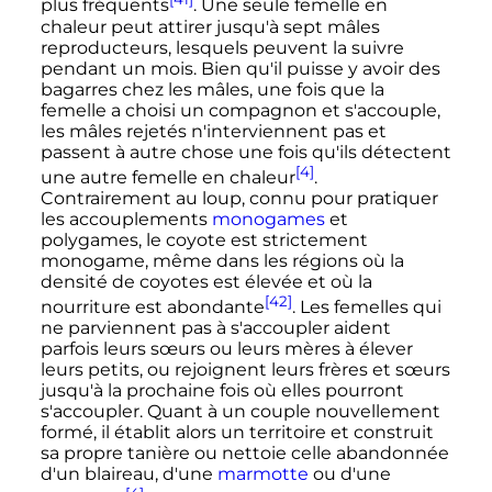
plus fréquents
. Une seule femelle en
chaleur peut attirer jusqu'à sept mâles
reproducteurs, lesquels peuvent la suivre
pendant un mois. Bien qu'il puisse y avoir des
bagarres chez les mâles, une fois que la
femelle a choisi un compagnon et s'accouple,
les mâles rejetés n'interviennent pas et
passent à autre chose une fois qu'ils détectent
[4]
une autre femelle en chaleur
.
Contrairement au loup, connu pour pratiquer
les accouplements
monogames
et
polygames, le coyote est strictement
monogame, même dans les régions où la
densité de coyotes est élevée et où la
[42]
nourriture est abondante
. Les femelles qui
ne parviennent pas à s'accoupler aident
parfois leurs sœurs ou leurs mères à élever
leurs petits, ou rejoignent leurs frères et sœurs
jusqu'à la prochaine fois où elles pourront
s'accoupler. Quant à un couple nouvellement
formé, il établit alors un territoire et construit
sa propre tanière ou nettoie celle abandonnée
d'un blaireau, d'une
marmotte
ou d'une