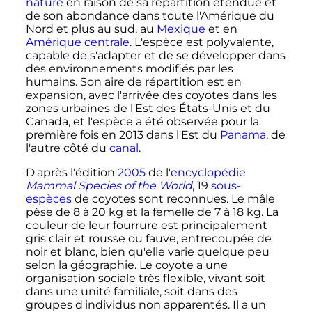
nature
en raison de sa répartition étendue et
de son abondance dans toute l'Amérique du
Nord et plus au sud, au
Mexique
et en
Amérique centrale
. L'espèce est polyvalente,
capable de s'adapter et de se développer dans
des environnements modifiés par les
humains. Son aire de répartition est en
expansion, avec l'arrivée des coyotes dans les
zones urbaines de l'Est des États-Unis et du
Canada, et l'espèce a été observée pour la
première fois en 2013 dans l'Est du
Panama
, de
l'autre côté du
canal
.
D'après l'édition
2005
de l'
encyclopédie
Mammal Species of the World
, 19
sous-
espèces
de coyotes sont reconnues. Le mâle
pèse de
8 à 20
kg
et la femelle de
7 à 18
kg
. La
couleur de leur fourrure est principalement
gris clair et rousse ou fauve, entrecoupée de
noir et blanc, bien qu'elle varie quelque peu
selon la géographie. Le coyote a une
organisation sociale très flexible, vivant soit
dans une unité familiale, soit dans des
groupes d'individus non apparentés. Il a un