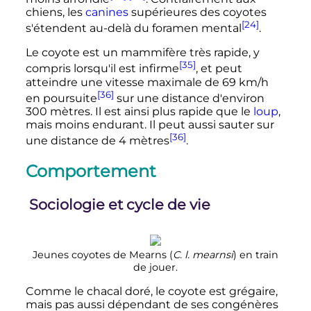
chiens, les
canines
supérieures des coyotes
[24]
s'étendent au-delà du foramen mental
.
Le coyote est un mammifère très rapide, y
[35]
compris lorsqu'il est infirme
, et peut
atteindre une vitesse maximale de
69
km/h
[36]
en poursuite
sur une distance d'environ
300 mètres
. Il est ainsi plus rapide que le
loup
,
mais moins endurant. Il peut aussi sauter sur
[36]
une distance de
4 mètres
.
Comportement
Sociologie et cycle de vie
Jeunes coyotes de Mearns (
C. l. mearnsi
) en train
de jouer.
Comme le chacal doré, le coyote est grégaire,
mais pas aussi dépendant de ses congénères