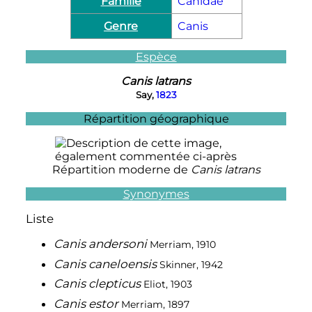
Famille
Canidae
Genre
Canis
Espèce
Canis latrans
Say,
1823
Répartition géographique
Répartition moderne de
Canis latrans
Synonymes
Liste
Canis andersoni
Merriam, 1910
Canis caneloensis
Skinner, 1942
Canis clepticus
Eliot, 1903
Canis estor
Merriam, 1897