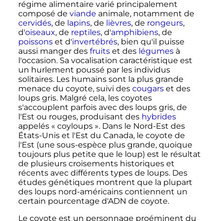
régime alimentaire varié principalement
composé de
viande
animale, notamment de
cervidés
, de
lapins
, de
lièvres
, de
rongeurs
,
d'
oiseaux
, de
reptiles
, d'
amphibiens
, de
poissons
et d'
invertébrés
, bien qu'il puisse
aussi manger des
fruits
et des
légumes
à
l'occasion. Sa vocalisation caractéristique est
un hurlement poussé par les individus
solitaires. Les humains sont la plus grande
menace du coyote, suivi des
cougars
et des
loups gris. Malgré cela, les coyotes
s'accouplent parfois avec des loups gris, de
l'Est ou rouges, produisant des
hybrides
appelés «
coyloups
». Dans le Nord-Est des
États-Unis et l'Est du Canada, le coyote de
l'Est (une sous-espèce plus grande, quoique
toujours plus petite que le loup) est le résultat
de plusieurs croisements historiques et
récents avec différents types de loups. Des
études génétiques montrent que la plupart
des loups nord-américains contiennent un
certain pourcentage d'ADN de coyote.
Le coyote est un personnage proéminent du