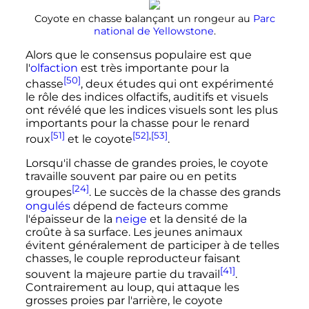
Coyote en chasse balançant un rongeur au
Parc
national de Yellowstone
.
Alors que le consensus populaire est que
l'
olfaction
est très importante pour la
[50]
chasse
, deux études qui ont expérimenté
le rôle des indices olfactifs, auditifs et visuels
ont révélé que les indices visuels sont les plus
importants pour la chasse pour le renard
[51]
[52]
,
[53]
roux
et le coyote
.
Lorsqu'il chasse de grandes proies, le coyote
travaille souvent par paire ou en petits
[24]
groupes
. Le succès de la chasse des grands
ongulés
dépend de facteurs comme
l'épaisseur de la
neige
et la densité de la
croûte à sa surface. Les jeunes animaux
évitent généralement de participer à de telles
chasses, le couple reproducteur faisant
[41]
souvent la majeure partie du travail
.
Contrairement au loup, qui attaque les
grosses proies par l'arrière, le coyote