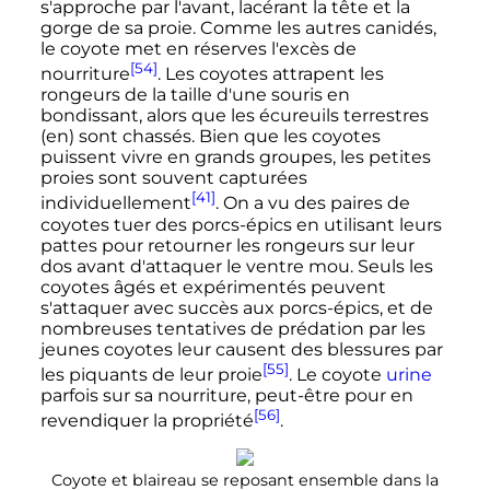
s'approche par l'avant, lacérant la tête et la
gorge de sa proie. Comme les autres canidés,
le coyote met en réserves l'excès de
[54]
nourriture
. Les coyotes attrapent les
rongeurs de la taille d'une souris en
bondissant, alors que les écureuils terrestres
(en)
sont chassés. Bien que les coyotes
puissent vivre en grands groupes, les petites
proies sont souvent capturées
[41]
individuellement
. On a vu des paires de
coyotes tuer des porcs-épics en utilisant leurs
pattes pour retourner les rongeurs sur leur
dos avant d'attaquer le ventre mou. Seuls les
coyotes âgés et expérimentés peuvent
s'attaquer avec succès aux porcs-épics, et de
nombreuses tentatives de prédation par les
jeunes coyotes leur causent des blessures par
[55]
les piquants de leur proie
. Le coyote
urine
parfois sur sa nourriture, peut-être pour en
[56]
revendiquer la propriété
.
Coyote et blaireau se reposant ensemble dans la