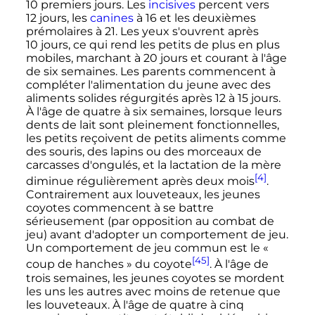
10 premiers
jours. Les
incisives
percent vers
12 jours
, les
canines
à 16 et les deuxièmes
prémolaires à 21. Les yeux s'ouvrent après
10 jours
, ce qui rend les petits de plus en plus
mobiles, marchant à
20 jours
et courant à l'âge
de six semaines. Les parents commencent à
compléter l'alimentation du jeune avec des
aliments solides régurgités après
12 à 15 jours
.
À l'âge de quatre à six semaines, lorsque leurs
dents de lait sont pleinement fonctionnelles,
les petits reçoivent de petits aliments comme
des souris, des lapins ou des morceaux de
carcasses d'ongulés, et la lactation de la mère
[4]
diminue régulièrement après deux mois
.
Contrairement aux louveteaux, les jeunes
coyotes commencent à se battre
sérieusement (par opposition au combat de
jeu) avant d'adopter un comportement de jeu.
Un comportement de jeu commun est le
«
[45]
coup de hanches »
du coyote
. À l'âge de
trois semaines, les jeunes coyotes se mordent
les uns les autres avec moins de retenue que
les louveteaux. À l'âge de quatre à cinq