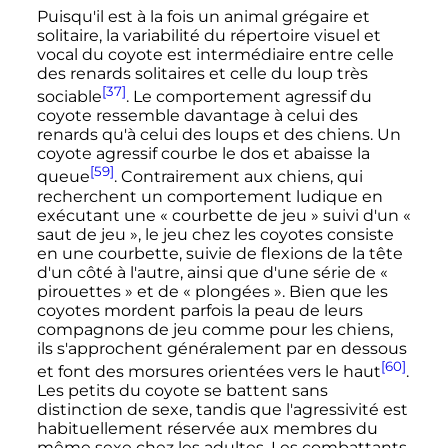
Puisqu'il est à la fois un animal grégaire et
solitaire, la variabilité du répertoire visuel et
vocal du coyote est intermédiaire entre celle
des renards solitaires et celle du loup très
[37]
sociable
. Le comportement agressif du
coyote ressemble davantage à celui des
renards qu'à celui des loups et des chiens. Un
coyote agressif courbe le dos et abaisse la
[59]
queue
. Contrairement aux chiens, qui
recherchent un comportement ludique en
exécutant une
« courbette de jeu »
suivi d'un
«
saut de jeu »
, le jeu chez les coyotes consiste
en une courbette, suivie de flexions de la tête
d'un côté à l'autre, ainsi que d'une série de
«
pirouettes »
et de
« plongées »
. Bien que les
coyotes mordent parfois la peau de leurs
compagnons de jeu comme pour les chiens,
ils s'approchent généralement par en dessous
[60]
et font des morsures orientées vers le haut
.
Les petits du coyote se battent sans
distinction de sexe, tandis que l'agressivité est
habituellement réservée aux membres du
même sexe chez les adultes. Les combattants