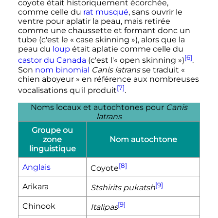
coyote était historiquement écorchée,
comme celle du
rat musqué
, sans ouvrir le
ventre pour aplatir la peau, mais retirée
comme une chaussette et formant donc un
tube (c'est le
«
case skinning
»
), alors que la
peau du
loup
était aplatie comme celle du
[6]
castor du Canada
(c'est l'
«
open skinning
»
)
.
Son
nom binomial
Canis latrans
se traduit
«
chien aboyeur »
en référence aux nombreuses
[7]
vocalisations qu'il produit
.
Noms locaux et autochtones pour
Canis
latrans
Groupe ou
zone
Nom autochtone
linguistique
[8]
Anglais
Coyote
[9]
Arikara
Stshirits pukatsh
[9]
Chinook
Italipas