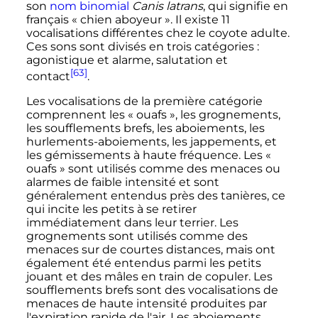
son
nom binomial
Canis latrans
, qui signifie en
français
« chien aboyeur »
. Il existe 11
vocalisations différentes chez le coyote adulte.
Ces sons sont divisés en trois catégories
:
agonistique et alarme, salutation et
[63]
contact
.
Les vocalisations de la première catégorie
comprennent les
« ouafs »
, les grognements,
les soufflements brefs, les aboiements, les
hurlements-aboiements, les jappements, et
les gémissements à haute fréquence. Les
«
ouafs »
sont utilisés comme des menaces ou
alarmes de faible intensité et sont
généralement entendus près des tanières, ce
qui incite les petits à se retirer
immédiatement dans leur terrier. Les
grognements sont utilisés comme des
menaces sur de courtes distances, mais ont
également été entendus parmi les petits
jouant et des mâles en train de copuler. Les
soufflements brefs sont des vocalisations de
menaces de haute intensité produites par
l'expiration rapide de l'air. Les aboiements