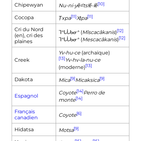
[10]
Chipewyan
Nu-ní-yĕ=̑ts!ế-lĕ
[11]
[11]
Cocopa
Ṭxpa
Xṭpa
Cri du Nord
[12]
ᒣᐢᒐᒑᑲᓂᐢ (
Mîscacâkanis
)
(en)
, cri des
[12]
ᒣᐢᒐᒑᑲᓂᐢ (
Mescacâkanis
)
plaines
Yv•hu•ce
(archaïque)
[13]
Creek
Yv•hv•la•nu•ce
[13]
(moderne)
[9]
[9]
Dakota
Mica
Micaksica
[14]
Coyote
Perro de
Espagnol
[14]
monte
Français
[6]
Coyote
canadien
[9]
Hidatsa
Motsa