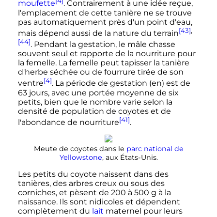
[4]
moufette
. Contrairement à une idée reçue,
l'emplacement de cette tanière ne se trouve
pas automatiquement près d'un point d'eau,
[43]
,
mais dépend aussi de la nature du terrain
[44]
. Pendant la gestation, le mâle chasse
souvent seul et rapporte de la nourriture pour
la femelle. La femelle peut tapisser la tanière
d'herbe séchée ou de fourrure tirée de son
[4]
ventre
. La période de gestation
(en)
est de
63 jours
, avec une portée moyenne de six
petits, bien que le nombre varie selon la
densité de population de coyotes et de
[41]
l'abondance de nourriture
.
Meute de coyotes dans le
parc national de
Yellowstone
, aux États-Unis.
Les petits du coyote naissent dans des
tanières, des arbres creux ou sous des
corniches, et pèsent de
200 à 500
g
à la
naissance. Ils sont nidicoles et dépendent
complètement du
lait
maternel pour leurs