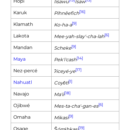
[15]
[15]
Hopi
Iisawu
Isaw
[16]
Karuk
Pihnêefich
[9]
Klamath
Ko-ha-a
[6]
Lakota
Mee-yah-slay'-cha-lah
[9]
Mandan
Scheke
[14]
Maya
Pek'i'cash
[17]
Nez-percé
ʔiceyé•ye
[1]
Nahuatl
Coyōtl
[18]
Navajo
Ma'ii
[6]
Ojibwé
Mes-ta-cha'-gan-es
[9]
Omaha
Mikasi
[19]
Osage
Šómįhkasi