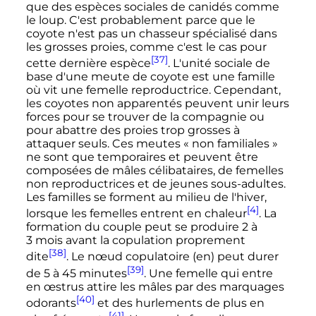
que des espèces sociales de canidés comme
le loup. C'est probablement parce que le
coyote n'est pas un chasseur spécialisé dans
les grosses proies, comme c'est le cas pour
[37]
cette dernière espèce
. L'unité sociale de
base d'une meute de coyote est une famille
où vit une femelle reproductrice. Cependant,
les coyotes non apparentés peuvent unir leurs
forces pour se trouver de la compagnie ou
pour abattre des proies trop grosses à
attaquer seuls. Ces meutes
« non familiales »
ne sont que temporaires et peuvent être
composées de mâles célibataires, de femelles
non reproductrices et de jeunes sous-adultes.
Les familles se forment au milieu de l'hiver,
[4]
lorsque les femelles entrent en chaleur
. La
formation du couple peut se produire
2 à
3 mois
avant la copulation proprement
[38]
dite
. Le nœud copulatoire
(en)
peut durer
[39]
de 5 à
45 minutes
. Une femelle qui entre
en œstrus attire les mâles par des marquages
[40]
odorants
et des hurlements de plus en
[41]