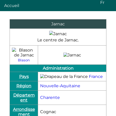
Fr
Accueil
Jarnac
Le centre de Jarnac.
Blason
Administration
Pays
France
Région
Nouvelle-Aquitaine
Départem
Charente
ent
Arrondisse
Cognac
ment