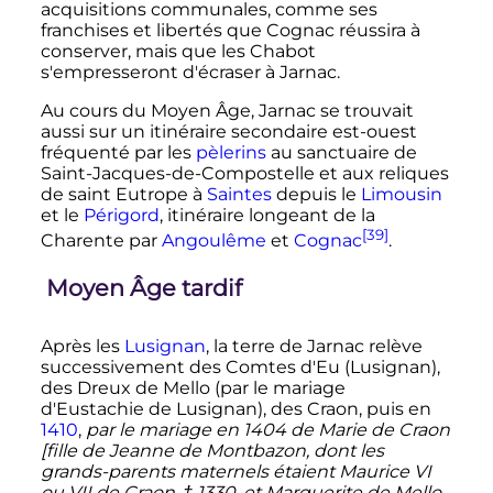
acquisitions communales, comme ses
franchises et libertés que Cognac réussira à
conserver, mais que les Chabot
s'empresseront d'écraser à Jarnac.
Au cours du Moyen Âge, Jarnac se trouvait
aussi sur un itinéraire secondaire est-ouest
fréquenté par les
pèlerins
au sanctuaire de
Saint-Jacques-de-Compostelle et aux reliques
de saint Eutrope à
Saintes
depuis le
Limousin
et le
Périgord
, itinéraire longeant de la
[39]
Charente par
Angoulême
et
Cognac
.
Moyen Âge tardif
Après les
Lusignan
, la terre de Jarnac relève
successivement des Comtes d'Eu (Lusignan),
des Dreux de Mello (par le mariage
d'Eustachie de Lusignan), des Craon, puis en
1410
,
par le mariage en 1404 de Marie de Craon
[fille de Jeanne de Montbazon, dont les
grands-parents maternels étaient Maurice VI
ou VII de Craon, † 1330, et Marguerite de Mello-