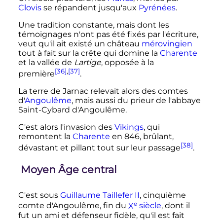
Clovis
se répandent jusqu'aux
Pyrénées
.
Une tradition constante, mais dont les
témoignages n'ont pas été fixés par l'écriture,
veut qu'il ait existé un château
mérovingien
tout à fait sur la crête qui domine la
Charente
et la vallée de
Lartige
, opposée à la
[36]
,
[37]
première
.
La terre de Jarnac relevait alors des comtes
d'
Angoulême
, mais aussi du prieur de l'abbaye
Saint-Cybard d'Angoulême.
C'est alors l'invasion des
Vikings
, qui
remontent la
Charente
en 846, brûlant,
[38]
dévastant et pillant tout sur leur passage
.
Moyen Âge central
C'est sous
Guillaume Taillefer II
, cinquième
e
comte d'Angoulême, fin du
X
siècle
, dont il
fut un ami et défenseur fidèle, qu'il est fait