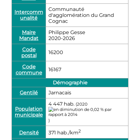
Communauté
Intercomm
d'agglomération du Grand
unalité
Cognac
Maire
Philippe Gesse
Mandat
2020-2026
Code
16200
postal
Code
16167
commune
Démographie
Gentilé
Jarnacais
4 447
hab.
(2020
Population
municipale
)
2
Densité
371
hab./km