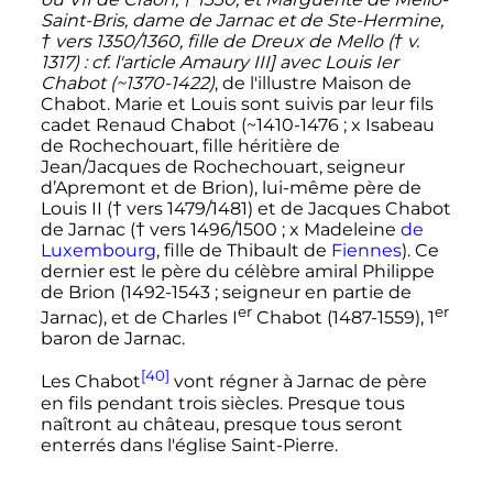
Saint-Bris, dame de Jarnac et de Ste-Hermine,
† vers 1350/1360, fille de Dreux de Mello († v.
1317)
: cf. l'article Amaury III] avec Louis Ier
Chabot (~1370-1422)
, de l'illustre Maison de
Chabot. Marie et Louis sont suivis par leur fils
cadet Renaud Chabot (~1410-1476
; x Isabeau
de Rochechouart, fille héritière de
Jean/Jacques de Rochechouart, seigneur
d’Apremont et de Brion), lui-même père de
Louis II († vers 1479/1481) et de Jacques Chabot
de Jarnac († vers 1496/1500
; x Madeleine
de
Luxembourg
, fille de Thibault de
Fiennes
). Ce
dernier est le père du célèbre amiral Philippe
de Brion (1492-1543
; seigneur en partie de
er
er
Jarnac), et de Charles
I
Chabot (1487-1559),
1
baron de Jarnac.
[40]
Les Chabot
vont régner à Jarnac de père
en fils pendant trois siècles. Presque tous
naîtront au château, presque tous seront
enterrés dans l'église Saint-Pierre.