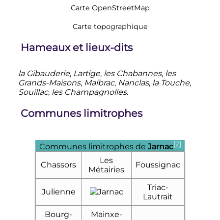
Carte OpenStreetMap
Carte topographique
Hameaux et lieux-dits
la Gibauderie
,
Lartige
,
les Chabannes
,
les
Grands-Maisons
,
Malbrac
,
Nanclas
,
la Touche
,
Souillac
,
les Champagnolles
.
Communes limitrophes
[2]
Communes limitrophes de
Jarnac
Les
Chassors
Foussignac
Métairies
Triac-
Julienne
Lautrait
Bourg-
Mainxe-