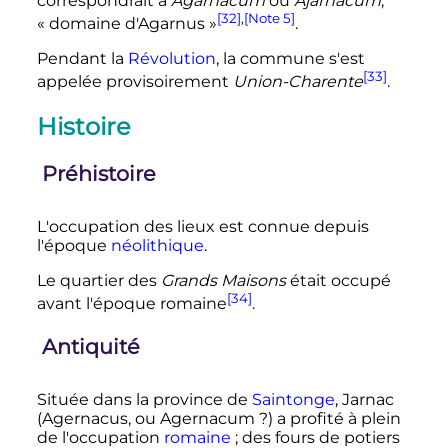
correspondrait à
Agarnacum
ou
Ajarnacum
,
[32]
,
[Note 5]
«
domaine d'Agarnus
»
.
Pendant la
Révolution
, la commune s'est
[33]
appelée provisoirement
Union-Charente
.
Histoire
Préhistoire
L'occupation des lieux est connue depuis
l'époque
néolithique
.
Le quartier des
Grands Maisons
était occupé
[34]
avant l'époque romaine
.
Antiquité
Située dans la province de
Saintonge
, Jarnac
(Agernacus, ou Agernacum
?) a profité à plein
de l'occupation
romaine
; des fours de potiers