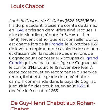
Louis Chabot
Louis III Chabot de St-Gelais
(1626-1665/1666),
fils du précédent, troisième comte de Jarnac
en
1648
après son demi-frère aîné Jacques II
(sire de Montlieu
; réputé
imbécile
et † en
1648), fervent catholique, est conseiller du roi,
est chargé lors de la
Fronde
, le
16 octobre 1651
,
de lever un régiment de cavalerie de son nom,
et d'assembler la noblesse des environs de
Cognac pour s'opposer aux troupes du
grand
Condé
qui sera battu au siège de Cognac par
le comte d'Harcourt, le
15 novembre 1651
. À
cette occasion, et en récompense du service
rendu, il obtient le grade de maréchal de
camp. Il commande dans le pays de Cognac
jusqu'à la fin des troubles, en août
1652
. Il
décède le
9 octobre 1665
.
De Guy-Henri Chabot aux Rohan-
Chabot