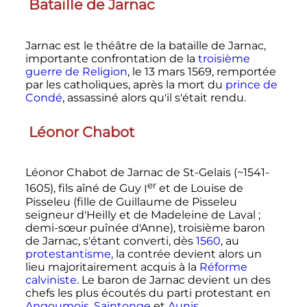
Bataille de Jarnac
Jarnac est le théâtre de la bataille de Jarnac,
importante confrontation de la
troisième
guerre de Religion
, le
13 mars 1569
, remportée
par les catholiques, après la mort du
prince de
Condé
, assassiné alors qu'il s'était rendu.
Léonor Chabot
Léonor Chabot de Jarnac de St-Gelais (~1541-
er
1605), fils aîné de Guy
I
et de Louise de
Pisseleu (fille de Guillaume de Pisseleu
seigneur d'Heilly et de Madeleine de Laval
;
demi-sœur puînée d'Anne), troisième baron
de Jarnac, s'étant converti, dès
1560
, au
protestantisme
, la contrée devient alors un
lieu majoritairement acquis à la
Réforme
calviniste
. Le baron de Jarnac devient un des
chefs les plus écoutés du parti protestant en
Angoumois
,
Saintonge
et
Aunis
.