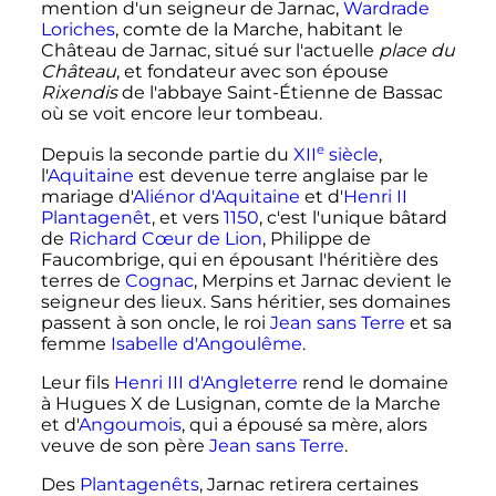
mention d'un seigneur de Jarnac,
Wardrade
Loriches
, comte de la Marche, habitant le
Château de Jarnac, situé sur l'actuelle
place du
Château
, et fondateur avec son épouse
Rixendis
de l'abbaye Saint-Étienne de Bassac
où se voit encore leur tombeau.
e
Depuis la seconde partie du
XII
siècle
,
l'
Aquitaine
est devenue terre anglaise par le
mariage d'
Aliénor d'Aquitaine
et d'
Henri II
Plantagenêt
, et vers
1150
, c'est l'unique bâtard
de
Richard Cœur de Lion
, Philippe de
Faucombrige, qui en épousant l'héritière des
terres de
Cognac
, Merpins et Jarnac devient le
seigneur des lieux. Sans héritier, ses domaines
passent à son oncle, le roi
Jean sans Terre
et sa
femme
Isabelle d'Angoulême
.
Leur fils
Henri III d'Angleterre
rend le domaine
à Hugues X de Lusignan, comte de la Marche
et d'
Angoumois
, qui a épousé sa mère, alors
veuve de son père
Jean sans Terre
.
Des
Plantagenêts
, Jarnac retirera certaines