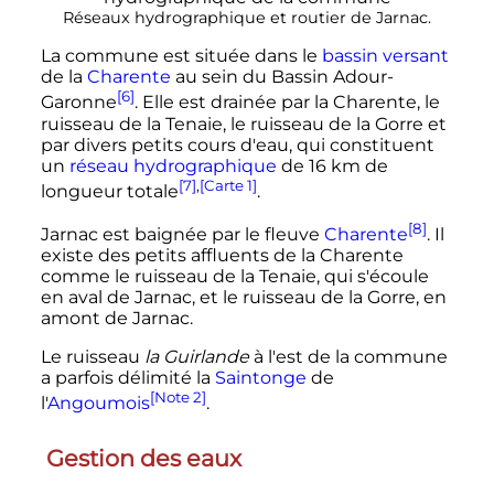
Réseaux hydrographique et routier de Jarnac.
La commune est située dans le
bassin versant
de la
Charente
au sein du Bassin Adour-
[6]
Garonne
. Elle est drainée par la Charente, le
ruisseau de la Tenaie, le ruisseau de la Gorre et
par divers petits cours d'eau, qui constituent
un
réseau hydrographique
de
16
km
de
[7]
,
[Carte 1]
longueur totale
.
[8]
Jarnac est baignée par le fleuve
Charente
. Il
existe des petits affluents de la Charente
comme le ruisseau de la Tenaie, qui s'écoule
en aval de Jarnac, et le ruisseau de la Gorre, en
amont de Jarnac.
Le ruisseau
la Guirlande
à l'est de la commune
a parfois délimité la
Saintonge
de
[Note 2]
l'
Angoumois
.
Gestion des eaux