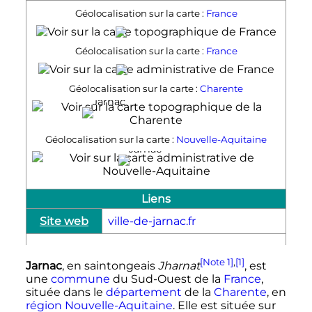
Géolocalisation sur la carte :
France
Jarnac
Géolocalisation sur la carte :
France
Jarnac
Géolocalisation sur la carte :
Charente
Jarnac
Géolocalisation sur la carte :
Nouvelle-Aquitaine
Jarnac
Liens
Site web
ville-de-jarnac.fr
[Note 1]
,
[1]
Jarnac
, en saintongeais
Jharnat
, est
une
commune
du Sud-Ouest de la
France
,
située dans le
département
de la
Charente
, en
région
Nouvelle-Aquitaine
. Elle est située sur