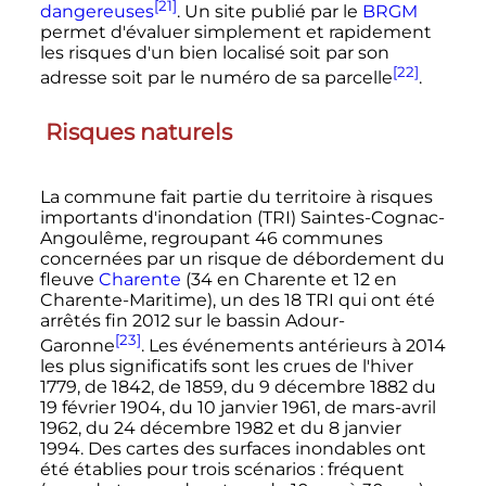
[21]
dangereuses
. Un site publié par le
BRGM
permet d'évaluer simplement et rapidement
les risques d'un bien localisé soit par son
[22]
adresse soit par le numéro de sa parcelle
.
Risques naturels
La commune fait partie du territoire à risques
importants d'inondation (TRI) Saintes-Cognac-
Angoulême, regroupant
46 communes
concernées par un risque de débordement du
fleuve
Charente
(34 en Charente et 12 en
Charente-Maritime), un des
18 TRI
qui ont été
arrêtés fin 2012 sur le bassin Adour-
[23]
Garonne
. Les événements antérieurs à 2014
les plus significatifs sont les crues de l'hiver
1779, de 1842, de 1859, du
9 décembre 1882
du
19 février 1904
, du
10 janvier 1961
, de mars-avril
1962, du
24 décembre 1982
et du
8 janvier
1994
. Des cartes des surfaces inondables ont
été établies pour trois scénarios
: fréquent