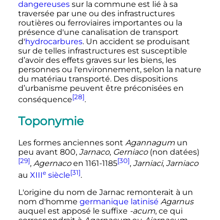
dangereuses
sur la commune est lié à sa
traversée par une ou des infrastructures
routières ou ferroviaires importantes ou la
présence d'une canalisation de transport
d'
hydrocarbures
. Un accident se produisant
sur de telles infrastructures est susceptible
d’avoir des effets graves sur les biens, les
personnes ou l'environnement, selon la nature
du matériau transporté. Des dispositions
d’urbanisme peuvent être préconisées en
[28]
conséquence
.
Toponymie
Les formes anciennes sont
Agannagum
un
peu avant 800,
Jarnaco
,
Gerniaco
(non datées)
[29]
[30]
,
Agernaco
en 1161-1185
,
Jarniaci
,
Jarniaco
[31]
e
au
XIII
siècle
.
L'origine du nom de Jarnac remonterait à un
nom d'homme
germanique
latinisé
Agarnus
auquel est apposé le suffixe
-acum
, ce qui