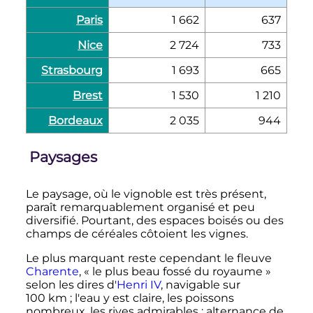
Paris
1 662
637
Nice
2 724
733
Strasbourg
1 693
665
Brest
1 530
1 210
Bordeaux
2 035
944
Paysages
Le paysage, où le vignoble est très présent,
paraît remarquablement organisé et peu
diversifié. Pourtant, des espaces boisés ou des
champs de céréales côtoient les vignes.
Le plus marquant reste cependant le fleuve
Charente
, «
le plus beau fossé du royaume
»
selon les dires d'
Henri IV
, navigable sur
100
km
; l'eau y est claire, les poissons
nombreux, les rives admirables
; alternance de