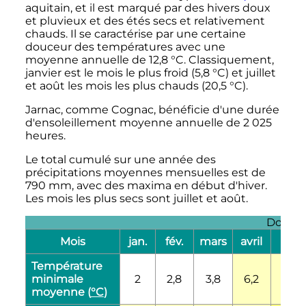
aquitain, et il est marqué par des hivers doux
et pluvieux et des étés secs et relativement
chauds. Il se caractérise par une certaine
douceur des températures avec une
moyenne annuelle de
12,8
°C
. Classiquement,
janvier est le mois le plus froid (
5,8
°C
) et juillet
et août les mois les plus chauds (
20,5
°C
).
Jarnac, comme Cognac, bénéficie d'une durée
d'ensoleillement moyenne annuelle de
2 025
heures.
Le total cumulé sur une année des
précipitations moyennes mensuelles est de
790
mm
, avec des maxima en début d'hiver.
Les mois les plus secs sont juillet et août.
Donnée
Mois
jan.
fév.
mars
avril
mai
Température
minimale
2
2,8
3,8
6,2
9,4
moyenne (
°C
)