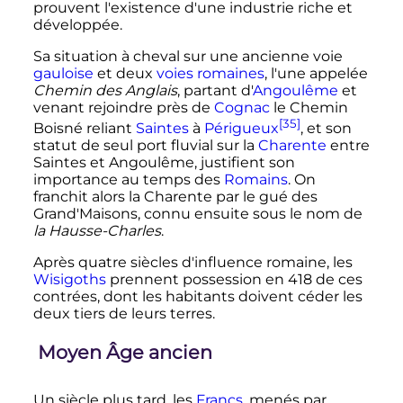
prouvent l'existence d'une industrie riche et
développée.
Sa situation à cheval sur une ancienne voie
gauloise
et deux
voies romaines
, l'une appelée
Chemin des Anglais
, partant d'
Angoulême
et
venant rejoindre près de
Cognac
le Chemin
[35]
Boisné reliant
Saintes
à
Périgueux
, et son
statut de seul port fluvial sur la
Charente
entre
Saintes et Angoulême, justifient son
importance au temps des
Romains
. On
franchit alors la Charente par le gué des
Grand'Maisons, connu ensuite sous le nom de
la Hausse-Charles
.
Après quatre siècles d'influence romaine, les
Wisigoths
prennent possession en 418 de ces
contrées,
dont les habitants doivent céder les
deux tiers de leurs terres.
Moyen Âge ancien
Un siècle plus tard, les
Francs
, menés par