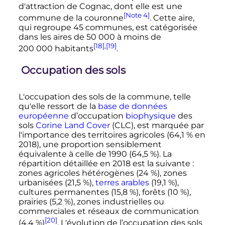
d'attraction de Cognac, dont elle est une
[Note 4]
commune de la couronne
. Cette aire,
qui regroupe
45 communes
, est catégorisée
dans les aires de
50 000
à moins de
[18]
,
[19]
200 000 habitants
.
Occupation des sols
L'occupation des sols de la commune, telle
qu'elle ressort de la
base de données
européenne
d’occupation
biophysique
des
sols
Corine Land Cover
(CLC), est marquée par
l'importance des territoires agricoles (64,1
% en
2018), une proportion sensiblement
équivalente à celle de 1990 (64,5
%). La
répartition détaillée en 2018 est la suivante
:
zones agricoles hétérogènes (24
%), zones
urbanisées (21,5
%),
terres arables
(19,1
%),
cultures permanentes (15,8
%), forêts (10
%),
prairies (5,2
%), zones industrielles ou
commerciales et réseaux de communication
[20]
(4,4
%)
. L'évolution de l’occupation des sols