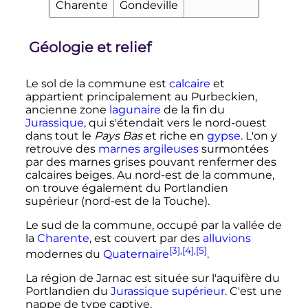
Charente
Gondeville
Géologie et relief
Le sol de la commune est
calcaire
et
appartient principalement au Purbeckien,
ancienne zone
lagunaire
de la fin du
Jurassique
, qui s'étendait vers le nord-ouest
dans tout le
Pays Bas
et riche en
gypse
. L'on y
retrouve des
marnes
argileuses
surmontées
par des marnes grises pouvant renfermer des
calcaires beiges. Au nord-est de la commune,
on trouve également du Portlandien
supérieur (nord-est de la Touche).
Le sud de la commune, occupé par la vallée de
la
Charente
, est couvert par des
alluvions
[3]
,
[4]
,
[5]
modernes du
Quaternaire
.
La région de Jarnac est située sur l'aquifère du
Portlandien du
Jurassique supérieur
. C'est une
nappe de type captive.