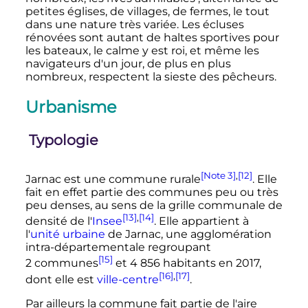
petites églises, de villages, de fermes, le tout
dans une nature très variée. Les écluses
rénovées sont autant de haltes sportives pour
les bateaux, le calme y est roi, et même les
navigateurs d'un jour, de plus en plus
nombreux, respectent la sieste des pêcheurs.
Urbanisme
Typologie
[Note 3]
,
[12]
Jarnac est une commune rurale
. Elle
fait en effet partie des communes peu ou très
peu denses, au sens de la grille communale de
[13]
,
[14]
densité de l'
Insee
. Elle appartient à
l'
unité urbaine
de Jarnac, une agglomération
intra-départementale regroupant
[15]
2 communes
et
4 856 habitants
en 2017,
[16]
,
[17]
dont elle est
ville-centre
.
Par ailleurs la commune fait partie de l'aire