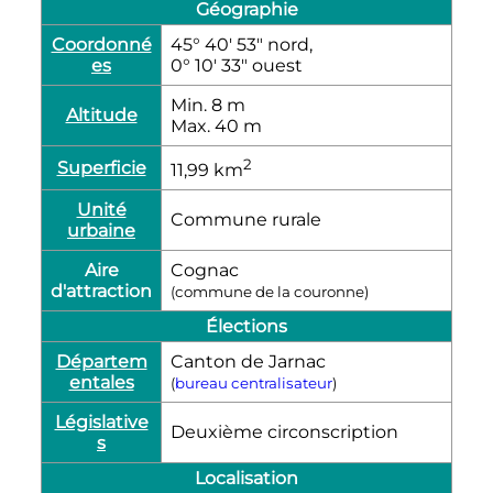
Géographie
Coordonné
45° 40′ 53″ nord,
es
0° 10′ 33″ ouest
Min. 8
m
Altitude
Max. 40
m
2
Superficie
11,99
km
Unité
Commune rurale
urbaine
Aire
Cognac
d'attraction
(commune de la couronne)
Élections
Départem
Canton de Jarnac
entales
(
bureau centralisateur
)
Législative
Deuxième circonscription
s
Localisation