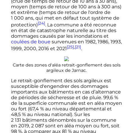
(crue de temps de retour de
10 ans
à
30 ans
),
moyen (temps de retour de
100 ans
à
300 ans
)
et extrême (temps de retour de l'ordre de
1 000 ans
, qui met en défaut tout système de
[24]
protection)
. La commune a été reconnue
en état de catastrophe naturelle au titre des
dommages causés par les inondations et
coulées de boue
survenues en 1982, 1986, 1993,
[25]
,
[21]
1999, 2000, 2016 et 2021
.
Carte des zones d'aléa retrait-gonflement des sols
argileux de Jarnac.
Le retrait-gonflement des sols argileux est
susceptible d'engendrer des dommages
importants aux bâtiments en cas d’alternance
de périodes de sécheresse et de pluie. 99,6
%
de la superficie communale est en aléa moyen
ou fort (67,4
% au niveau départemental et
48,5
% au niveau national). Sur les
2 131 bâtiments
dénombrés sur la commune
en 2019,
2 087
sont en aléa moyen ou fort, soit
98
%, à comparer aux 81
% au niveau