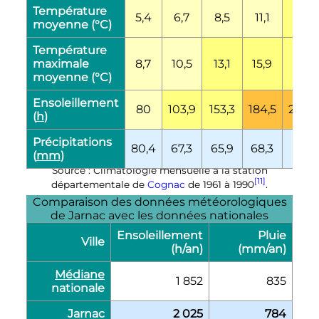
Température
5,4
6,7
8,5
11,1
14,4
moyenne (°C)
Température
maximale
8,7
10,5
13,1
15,9
19,5
moyenne (°C)
Ensoleillement
80
103,9
153,3
184,5
204,
(
h
)
Précipitations
80,4
67,3
65,9
68,3
71,6
(
mm
)
Source : Climatologie mensuelle à la station
[11]
départementale de
Cognac
de 1961 à 1990
.
Comparaison des données météorologiques
de Jarnac avec les données nationales
Ensoleillement
Pluie
Ville
(h/an)
(mm/an)
Médiane
1 852
835
nationale
Jarnac
2 025
784