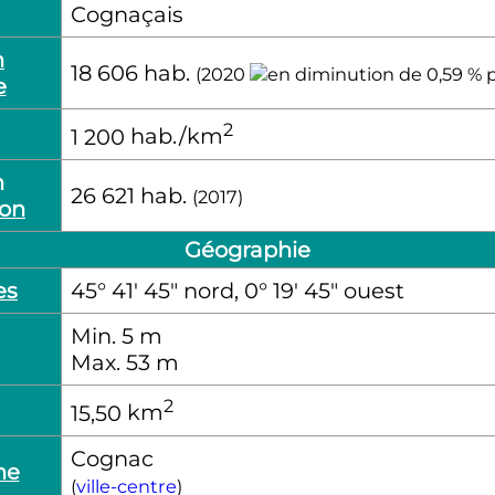
Cognaçais
n
18 606
hab.
(2020
e
2
1 200
hab./km
n
26 621
hab.
(2017)
ion
Géographie
es
45° 41′ 45″ nord, 0° 19′ 45″ ouest
Min. 5
m
Max. 53
m
2
15,50
km
Cognac
ne
(
ville-centre
)