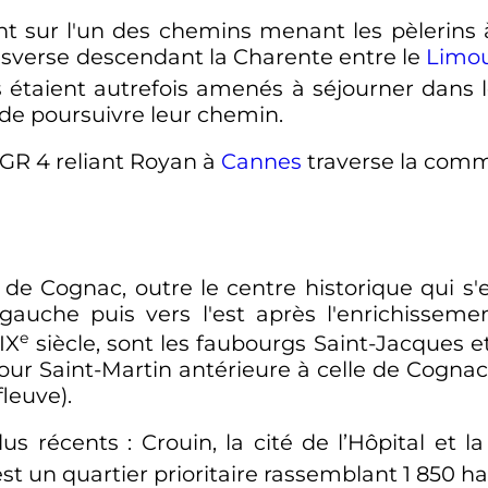
t sur l'un des chemins menant les pèlerins
sverse descendant la Charente entre le
Limo
s étaient autrefois amenés à séjourner dans l
 de poursuivre leur chemin.
GR 4 reliant Royan à
Cannes
traverse la com
 de Cognac, outre le centre historique qui s
gauche puis vers l'est après l'enrichissemen
e
IX
siècle
, sont les faubourgs Saint-Jacques 
our Saint-Martin antérieure à celle de Cognac
fleuve).
plus récents
: Crouin, la cité de l’Hôpital et 
est un quartier prioritaire rassemblant
1 850
ha