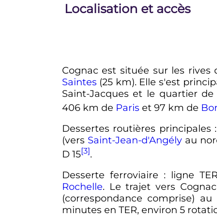
Localisation et accès
Cognac est située sur les rives
Saintes
(
25
km
). Elle s'est prin
Saint-Jacques et le quartier d
406
km
de
Paris
et
97
km
de
Bo
Dessertes routières principales
(vers
Saint-Jean-d'Angély
au nor
[3]
D 15
.
Desserte ferroviaire
: ligne T
Rochelle
. Le trajet vers Cogna
(correspondance comprise) au
minutes en TER, environ 5 rotatio