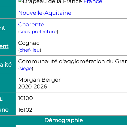
France
Nouvelle-Aquitaine
Charente
nt
(
sous-préfecture
)
Cognac
ent
(
chef-lieu
)
Communauté d'agglomération du Gra
lité
(
siège
)
Morgan Berger
2020-2026
l
16100
une
16102
Démographie