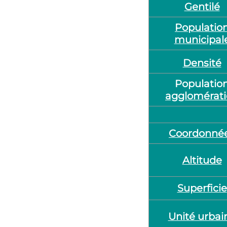
Gentilé
Populatio
municipal
Densité
Populatio
agglomérat
Coordonné
Altitude
Superficie
Unité urbai