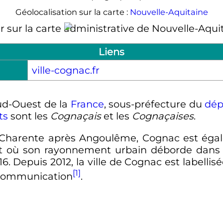
Géolocalisation sur la carte :
Nouvelle-Aquitaine
Cognac
Liens
ville-cognac.fr
d-Ouest de la
France
, sous-préfecture du
dép
ts
sont les
Cognaçais
et les
Cognaçaises
.
 Charente après Angoulême, Cognac est éga
nt où son rayonnement urbain déborde dans
6. Depuis 2012, la ville de Cognac est labellisé
[1]
a Communication
.