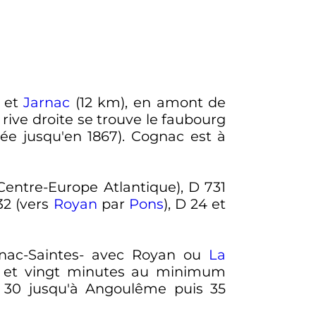
) et
Jarnac
(
12
km
), en amont de
 rive droite se trouve le faubourg
ée jusqu'en 1867). Cognac est à
 Centre-Europe Atlantique), D 731
32 (vers
Royan
par
Pons
), D 24 et
gnac-Saintes- avec Royan ou
La
es et vingt minutes au minimum
 30 jusqu'à Angoulême puis 35