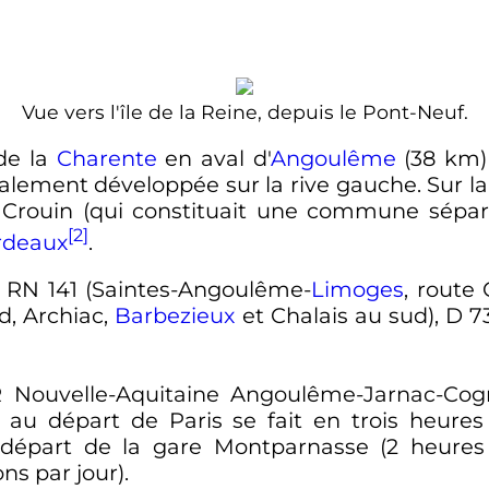
Vue vers l'île de la Reine, depuis le Pont-Neuf.
 de la
Charente
en aval d'
Angoulême
(
38
km
cipalement développée sur la rive gauche. Sur la
e Crouin (qui constituait une commune sépar
[2]
rdeaux
.
: RN 141 (Saintes-Angoulême-
Limoges
, route
d, Archiac,
Barbezieux
et Chalais au sud), D 7
ER Nouvelle-Aquitaine Angoulême-Jarnac-Co
c au départ de Paris se fait en trois heur
 départ de la gare Montparnasse (2 heures
ns par jour).