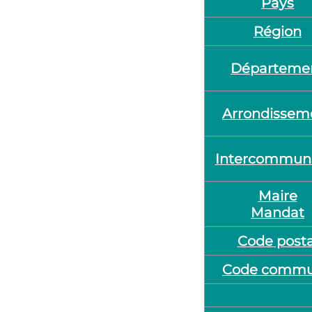
Pays
Région
Départeme
Arrondissem
Intercommuna
Maire
Mandat
Code posta
Code comm