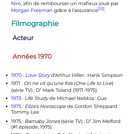
Niro
, afin de rembourser un mafieux joué par
[13]
Morgan Freeman
grâce à l'assurance
.
Filmographie
Acteur
Années 1970
1970
:
Love Story
d'Arthur Hiller : Hank Simpson
1971 :
On ne vit qu'une fois
(
One Life to Live
)
r
(série TV) :
D
Mark Toland (1971-1975)
1973
:
Life Study
de Michael Nebbia : Gus
1975
:
Eliza's Horoscope
de Gordon Sheppard :
Tommy Lee
r
1975 :
Barnaby Jones
(série TV) :
D
Jim Melford
(#1 épisode; 1975)