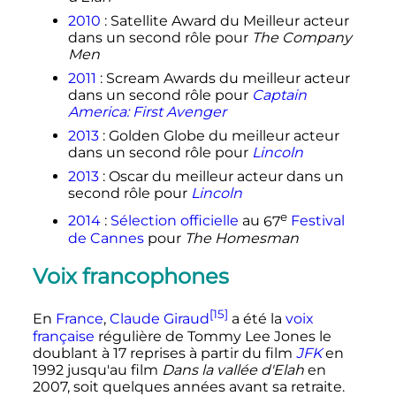
2010
: Satellite Award du Meilleur acteur
dans un second rôle pour
The Company
Men
2011
: Scream Awards du meilleur acteur
dans un second rôle pour
Captain
America: First Avenger
2013
: Golden Globe du meilleur acteur
dans un second rôle pour
Lincoln
2013
: Oscar du meilleur acteur dans un
second rôle pour
Lincoln
e
2014
:
Sélection officielle
au
67
Festival
de Cannes
pour
The Homesman
Voix francophones
[15]
En
France
,
Claude Giraud
a été la
voix
française
régulière de Tommy Lee Jones le
doublant à 17 reprises à partir du film
JFK
en
1992 jusqu'au film
Dans la vallée d'Elah
en
2007, soit quelques années avant sa retraite.