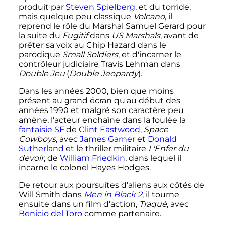
produit par
Steven Spielberg
, et du torride,
mais quelque peu classique
Volcano
, il
reprend le rôle du Marshal Samuel Gerard pour
la suite du
Fugitif
dans
US Marshals
, avant de
prêter sa voix au Chip Hazard dans le
parodique
Small Soldiers
, et d'incarner le
contrôleur judiciaire Travis Lehman dans
Double Jeu
(
Double Jeopardy
).
Dans les années 2000, bien que moins
présent au grand écran qu'au début des
années 1990 et malgré son caractère peu
amène, l'acteur enchaîne dans la foulée la
fantaisie SF
de
Clint Eastwood
,
Space
Cowboys
, avec
James Garner
et
Donald
Sutherland
et le thriller militaire
L'Enfer du
devoir
, de
William Friedkin
, dans lequel il
incarne le colonel Hayes Hodges.
De retour aux poursuites d'aliens aux côtés de
Will Smith dans
Men in Black 2
, il tourne
ensuite dans un film d'action,
Traqué
, avec
Benicio del Toro
comme partenaire.