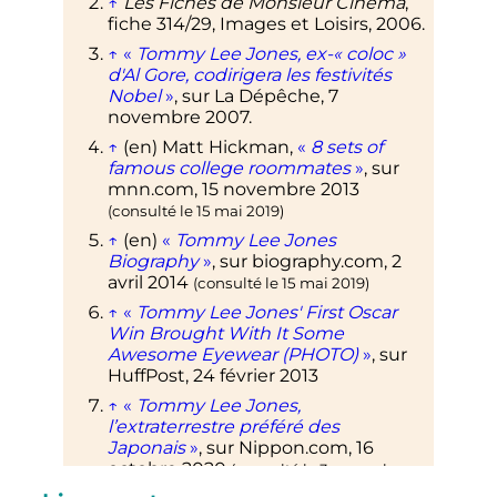
↑
Les Fiches de Monsieur Cinéma
,
fiche 314/29, Images et Loisirs, 2006.
↑
«
Tommy Lee Jones, ex-«
coloc
»
d'Al Gore, codirigera les festivités
Nobel
»
, sur
La Dépêche
,
7
novembre 2007
.
↑
(en)
Matt Hickman,
«
8 sets of
famous college roommates
»
, sur
mnn.com
,
15 novembre 2013
(consulté le
15 mai 2019
)
↑
(en)
«
Tommy Lee Jones
Biography
»
, sur
biography.com
,
2
avril 2014
(consulté le
15 mai 2019
)
↑
«
Tommy Lee Jones' First Oscar
Win Brought With It Some
Awesome Eyewear (PHOTO)
»
, sur
HuffPost
,
24 février 2013
↑
«
Tommy Lee Jones,
l’extraterrestre préféré des
Japonais
»
, sur
Nippon.com
,
16
octobre 2020
(consulté le
3 novembre
.
2020
)