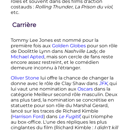
rôles et souvent dans des films d'action
costauds
:
Rolling Thunder
,
La Prison du viol
,
etc.
Carrière
Tommy Lee Jones est nommé pour la
première fois aux
Golden Globes
pour son rôle
de Doolittle Lynn dans
Nashville Lady
, de
Michael Apted
, mais son cercle de fans reste
encore assez restreint, et le comédien
demeure inconnu à l'étranger.
Oliver Stone
lui offre la chance de changer la
donne avec le rôle de Clay Shaw dans
JFK
, qui
lui vaut une nomination aux
Oscars
dans la
catégorie Meilleur second rôle masculin. Deux
ans plus tard, la nomination se concrétise en
statuette pour son rôle du Marshal Gerard,
lancé sur les traces de Richard Kimble
(
Harrison Ford
) dans
Le Fugitif
, qui triomphe
au box-office. L'une des répliques les plus
cinglantes du film (Richard Kimble
:
I didn't kill