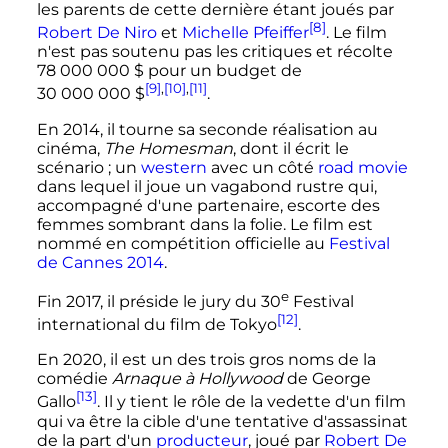
les parents de cette dernière étant joués par
[8]
Robert De Niro
et
Michelle Pfeiffer
. Le film
n'est pas soutenu pas les critiques et récolte
78 000 000
$
pour un budget de
[9]
,
[10]
,
[11]
30 000 000
$
.
En 2014, il tourne sa seconde réalisation au
cinéma,
The Homesman
, dont il écrit le
scénario
; un
western
avec un côté
road movie
dans lequel il joue un vagabond rustre qui,
accompagné d'une partenaire, escorte des
femmes sombrant dans la folie. Le film est
nommé en compétition officielle au
Festival
de Cannes 2014
.
e
Fin 2017, il préside le jury du
30
Festival
[12]
international du film de Tokyo
.
En 2020, il est un des trois gros noms de la
comédie
Arnaque à Hollywood
de George
[13]
Gallo
. Il y tient le rôle de la vedette d'un film
qui va être la cible d'une tentative d'assassinat
de la part d'un
producteur
, joué par
Robert De