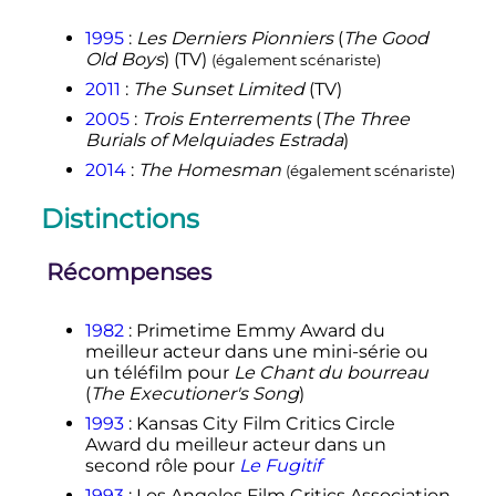
1995
:
Les Derniers Pionniers
(
The Good
Old Boys
) (TV)
(également scénariste)
2011
:
The Sunset Limited
(TV)
2005
:
Trois Enterrements
(
The Three
Burials of Melquiades Estrada
)
2014
:
The Homesman
(également scénariste)
Distinctions
Récompenses
1982
: Primetime Emmy Award du
meilleur acteur dans une mini-série ou
un téléfilm pour
Le Chant du bourreau
(
The Executioner's Song
)
1993
: Kansas City Film Critics Circle
Award du meilleur acteur dans un
second rôle pour
Le Fugitif
1993
: Los Angeles Film Critics Association