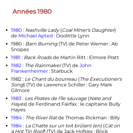
Années 1980
1980
:
Nashville Lady
(
Coal Miner's Daughter
)
de
Michael Apted
: Doolittle Lynn
1980 :
Barn Burning
(TV) de Peter Werner : Ab
Snopes
1981
:
Back Roads
de Martin Ritt : Elmore Pratt
1982
:
The Rainmaker
(TV) de
John
Frankenheimer
: Starbuck
1982 :
Le Chant du bourreau
(
The Executioner's
Song
) (TV) de Lawrence Schiller : Gary Mark
Gilmore
1983
:
Les Pirates de l'île sauvage
(
Nate and
Hayes
) de Ferdinand Fairfax : le capitaine Bully
Hayes
1984
:
The River Rat
de Thomas Rickman : Billy
1984
:
La Chatte sur un toit brûlant
(en)
(
Cat on
a Hot Tin Roof
) (TV) de Jack Hofsiss : Brick