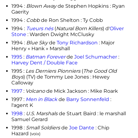
1994 :
Blown Away
de Stephen Hopkins : Ryan
Gaerity
1994 :
Cobb
de Ron Shelton : Ty Cobb
1994 :
Tueurs nés
(
Natural Born Killers
) d'
Oliver
Stone
: Warden Dwight McClusky
1994 :
Blue Sky
de
Tony Richardson
: Major
Henry « Hank » Marshall
1995
:
Batman Forever
de
Joel Schumacher
:
Harvey Dent / Double Face
1995 :
Les Derniers Pionniers
(
The Good Old
Boys
) (TV) de Tommy Lee Jones : Hewey
Calloway
1997
:
Volcano
de Mick Jackson : Mike Roark
1997 :
Men in Black
de
Barry Sonnenfeld
:
l'agent K
1998
:
U.S. Marshals
de Stuart Baird : le marshall
Samuel Gerard
1998 :
Small Soldiers
de
Joe Dante
: Chip
Hazard
(voix)