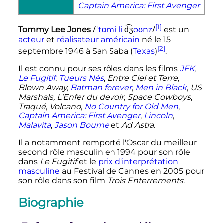
Captain America: First Avenger
[1]
/
/
Tommy Lee Jones
ˈ
t
ɑ
m
i
l
i
d͡ʒ
o
ʊ
n
z
est un
acteur
et
réalisateur
américain
né le
15
[2]
septembre 1946
à San Saba (
Texas
)
.
Il est connu pour ses rôles dans les films
JFK
,
Le Fugitif
,
Tueurs Nés
,
Entre Ciel et Terre,
Blown Away,
Batman forever
,
Men in Black
,
US
Marshals, L'Enfer du devoir, Space Cowboys
,
Traqué
,
Volcano
,
No Country for Old Men
,
Captain America: First Avenger
,
Lincoln
,
Malavita
,
Jason Bourne
et
Ad Astra.
Il a notamment remporté l'Oscar du meilleur
second rôle masculin en 1994 pour son rôle
dans
Le Fugitif
et le
prix d'interprétation
masculine
au Festival de Cannes en 2005 pour
son rôle dans son film
Trois Enterrements
.
Biographie