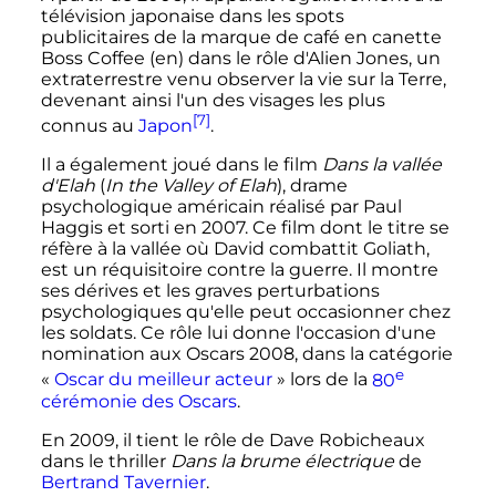
télévision japonaise dans les spots
publicitaires de la marque de café en canette
Boss Coffee
(en)
dans le rôle d'Alien Jones, un
extraterrestre venu observer la vie sur la Terre,
devenant ainsi l'un des visages les plus
[7]
connus au
Japon
.
Il a également joué dans le film
Dans la vallée
d'Elah
(
In the Valley of Elah
), drame
psychologique américain réalisé par Paul
Haggis et sorti en 2007. Ce film dont le titre se
réfère à la vallée où David combattit Goliath,
est un réquisitoire contre la guerre. Il montre
ses dérives et les graves perturbations
psychologiques qu'elle peut occasionner chez
les soldats. Ce rôle lui donne l'occasion d'une
nomination aux Oscars 2008, dans la catégorie
e
«
Oscar du meilleur acteur
» lors de la
80
cérémonie
des Oscars
.
En 2009, il tient le rôle de Dave Robicheaux
dans le thriller
Dans la brume électrique
de
Bertrand Tavernier
.