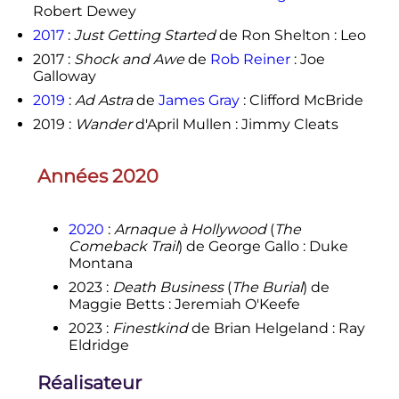
Robert Dewey
2017
:
Just Getting Started
de Ron Shelton : Leo
2017 :
Shock and Awe
de
Rob Reiner
: Joe
Galloway
2019
:
Ad Astra
de
James Gray
: Clifford McBride
2019 :
Wander
d'April Mullen : Jimmy Cleats
Années 2020
2020
:
Arnaque à Hollywood
(
The
Comeback Trail
) de George Gallo
: Duke
Montana
2023
:
Death Business
(
The Burial
) de
Maggie Betts
: Jeremiah O'Keefe
2023
:
Finestkind
de Brian Helgeland
: Ray
Eldridge
Réalisateur