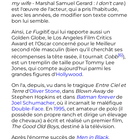
my wife
- Marshal Samuel Gerard
:
I don't care.
)
est l'œuvre de l'acteur, qui a pris l'habitude,
avec les années, de modifier son texte comme
bon lui semble.
Ainsi,
Le Fugitif
, qui lui rapporte aussi un
Golden Globe, le Los Angeles Film Critics
Award et l'Oscar concerné pour le Meilleur
second rôle masculin (bien qu'il cherchât ses
[6]
récompenses la tête rasée, il tournait
Cobb
),
est un tremplin de taille pour Tommy Lee
Jones, qui compte aujourd'hui parmi les
grandes figures d'
Hollywood
.
On l'a, depuis, vu dans le tragique
Entre Ciel et
Terre
d'
Oliver Stone
, dans
Blown Away
de
Stephen Hopkins et dans
Batman forever
de
Joel Schumacher
, où il incarnait le maléfique
Double-Face
. En
1995
, cet amateur de polo (il
possède son propre ranch et dirige un élevage
de chevaux) a écrit et réalisé un premier film,
The Good Old Boys
, destiné à la télévision.
Après l'énorme succès de
Men in Black
,