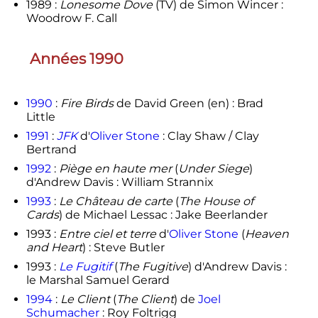
1989 :
Lonesome Dove
(TV) de Simon Wincer :
Woodrow F. Call
Années 1990
1990
:
Fire Birds
de David Green
(en)
: Brad
Little
1991
:
JFK
d'
Oliver Stone
: Clay Shaw / Clay
Bertrand
1992
:
Piège en haute mer
(
Under Siege
)
d'Andrew Davis : William Strannix
1993
:
Le Château de carte
(
The House of
Cards
) de Michael Lessac : Jake Beerlander
1993 :
Entre ciel et terre
d'
Oliver Stone
(
Heaven
and Heart
) : Steve Butler
1993 :
Le Fugitif
(
The Fugitive
) d'Andrew Davis :
le Marshal Samuel Gerard
1994
:
Le Client
(
The Client
) de
Joel
Schumacher
: Roy Foltrigg