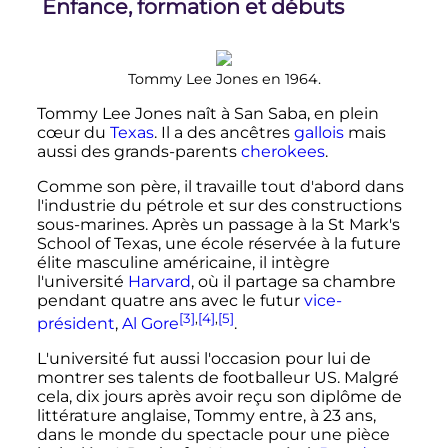
Enfance, formation et débuts
Tommy Lee Jones en 1964.
Tommy Lee Jones naît à San Saba, en plein
cœur du
Texas
. Il a des ancêtres
gallois
mais
aussi des grands-parents
cherokees
.
Comme son père, il travaille tout d'abord dans
l'industrie du pétrole et sur des constructions
sous-marines. Après un passage à la St Mark's
School of Texas, une école réservée à la future
élite masculine américaine, il intègre
l'université
Harvard
, où il partage sa chambre
pendant quatre ans avec le futur
vice-
[3]
,
[4]
,
[5]
président
,
Al Gore
.
L'université fut aussi l'occasion pour lui de
montrer ses talents de footballeur US. Malgré
cela, dix jours après avoir reçu son diplôme de
littérature anglaise, Tommy entre, à 23 ans,
dans le monde du spectacle pour une pièce