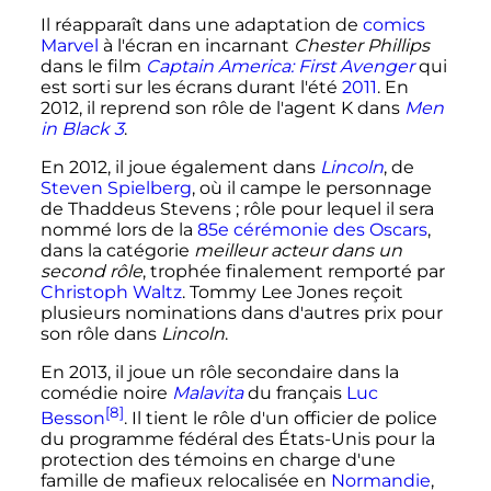
Il réapparaît dans une adaptation de
comics
Marvel
à l'écran en incarnant
Chester Phillips
dans le film
Captain America: First Avenger
qui
est sorti sur les écrans durant l'été
2011
. En
2012, il reprend son rôle de l'agent K dans
Men
in Black 3
.
En 2012, il joue également dans
Lincoln
, de
Steven Spielberg
, où il campe le personnage
de Thaddeus Stevens
; rôle pour lequel il sera
nommé lors de la
85e cérémonie des Oscars
,
dans la catégorie
meilleur acteur dans un
second rôle
, trophée finalement remporté par
Christoph Waltz
. Tommy Lee Jones reçoit
plusieurs nominations dans d'autres prix pour
son rôle dans
Lincoln
.
En 2013, il joue un rôle secondaire dans la
comédie noire
Malavita
du français
Luc
[8]
Besson
. Il tient le rôle d'un officier de police
du programme fédéral des États-Unis pour la
protection des témoins en charge d'une
famille de mafieux relocalisée en
Normandie
,