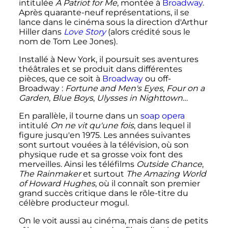
intitulée
A Patriot for Me
, montée à
Broadway
.
Après quarante-neuf représentations, il se
lance dans le cinéma sous la direction d'Arthur
Hiller dans
Love Story
(alors crédité sous le
nom de Tom Lee Jones).
Installé à New York, il poursuit ses aventures
théâtrales et se produit dans différentes
pièces, que ce soit à
Broadway
ou off-
Broadway
:
Fortune and Men's Eyes
,
Four on a
Garden
,
Blue Boys
,
Ulysses in Nighttown
…
En parallèle, il tourne dans un
soap opera
intitulé
On ne vit qu'une fois
, dans lequel il
figure jusqu'en 1975. Les années suivantes
sont surtout vouées à la télévision, où son
physique rude et sa grosse voix font des
merveilles. Ainsi les téléfilms
Outside Chance
,
The Rainmaker
et surtout
The Amazing World
of Howard Hughes
, où il connaît son premier
grand succès critique dans le rôle-titre du
célèbre producteur mogul.
On le voit aussi au cinéma, mais dans de petits