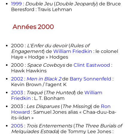
1999
:
Double Jeu
(
Double Jeopardy
) de Bruce
Beresford : Travis Lehman
Années 2000
2000 :
L'Enfer du devoir
(
Rules of
Engagement
) de
William Friedkin
: le colonel
Haye « Hodge » Hodges
2000 :
Space Cowboys
de
Clint Eastwood
:
Hawk Hawkins
2002
:
Men in Black 2
de
Barry Sonnenfeld
:
Kevin Brown / l'agent K
2003
:
Traqué
(
The Hunted
) de
William
Friedkin
: L. T. Bonham
2003 :
Les Disparues
(
The Missing
) de
Ron
Howard
: Samuel Jones alias « Chaa-duu-ba-
its-iidan »
2005
:
Trois Enterrements
(
The Three Burials of
Melquiades Estrada
) de Tommy Lee Jones :