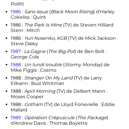
Pollitt
1986
:
Sans issue
(
Black Moon Rising
) d'Harley
Cokeliss : Quint
1986 :
The Park Is Mine
(TV) de Steven Hilliard
Stern : Mitch
1986 :
Yuri Nosenko, KGB
(TV) de Mick Jackson :
Steve Daley
1987
:
La Gagne
(
The Big Pot
) de Ben Bolt :
George Cole
1988
:
Un lundi trouble
(
Stormy Monday
) de
Mike Figgis : Cosmo
1988 :
Stranger On My Land
(TV) de Larry
Elikann : Bud Whitman
1988 :
April Morning
(TV) de Delbert Mann :
Moses Cooper
1988 :
Gotham
(TV) de Lloyd Fonevielle : Eddie
Mallard
1989
:
Opération Crépuscule
(
The Package
)
d'Andrew Davis : Thomas Boyette