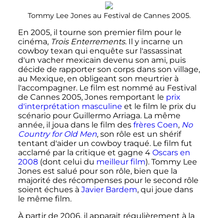
Tommy Lee Jones au Festival de Cannes 2005.
En 2005, il tourne son premier film pour le
cinéma,
Trois Enterrements
. Il y incarne un
cowboy texan qui enquête sur l'assassinat
d'un vacher mexicain devenu son ami, puis
décide de rapporter son corps dans son village,
au Mexique, en obligeant son meurtrier à
l'accompagner. Le film est nommé au Festival
de Cannes 2005, Jones remportant le
prix
d'interprétation masculine
et le film le prix du
scénario pour Guillermo Arriaga. La même
année, il joua dans le film des
frères Coen
,
No
Country for Old Men
, son rôle est un shérif
tentant d'aider un cowboy traqué. Le film fut
acclamé par la critique et gagne 4
Oscars en
2008
(dont celui du
meilleur film
). Tommy Lee
Jones est salué pour son rôle, bien que la
majorité des récompenses pour le second rôle
soient échues à
Javier Bardem
, qui joue dans
le même film.
À partir de 2006, il apparait régulièrement à la