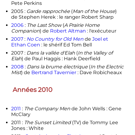
Pete Perkins
2005 :
Garde rapprochée
(
Man of the House
)
de Stephen Herek : le ranger Robert Sharp
2006
:
The Last Show
(
A Prairie Home
Companion
) de
Robert Altman
: l'exécuteur
2007
:
No Country for Old Men
de
Joel et
Ethan Coen
: le shérif Ed Tom Bell
2007 :
Dans la vallée d'Elah
(
In the Valley of
Elah
) de Paul Haggis : Hank Deerfield
2008
:
Dans la brume électrique
(
In the Electric
Mist
) de
Bertrand Tavernier
: Dave Robicheaux
Années 2010
2011
:
The Company Men
de John Wells : Gene
McClary
2011 :
The Sunset Limited
(TV) de Tommy Lee
Jones : White