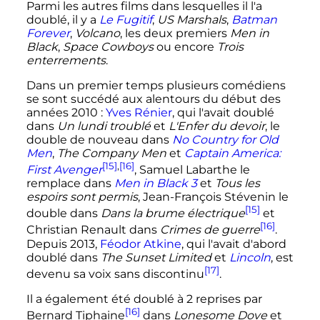
Parmi les autres films dans lesquelles il l'a
doublé, il y a
Le Fugitif
,
US Marshals
,
Batman
Forever
,
Volcano
, les deux premiers
Men in
Black
,
Space Cowboys
ou encore
Trois
enterrements
.
Dans un premier temps plusieurs comédiens
se sont succédé aux alentours du début des
années 2010
:
Yves Rénier
, qui l'avait doublé
dans
Un lundi troublé
et
L'Enfer du devoir
, le
double de nouveau dans
No Country for Old
Men
,
The Company Men
et
Captain America:
[15]
,
[16]
First Avenger
, Samuel Labarthe le
remplace dans
Men in Black 3
et
Tous les
espoirs sont permis
, Jean-François Stévenin le
[15]
double dans
Dans la brume électrique
et
[16]
Christian Renault dans
Crimes de guerre
.
Depuis 2013,
Féodor Atkine
, qui l'avait d'abord
doublé dans
The Sunset Limited
et
Lincoln
, est
[17]
devenu sa voix sans discontinu
.
Il a également été doublé à 2 reprises par
[16]
Bernard Tiphaine
dans
Lonesome Dove
et