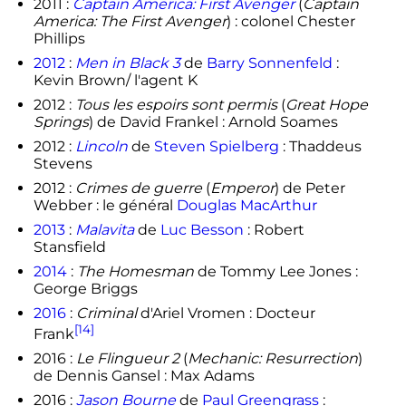
2011 :
Captain America: First Avenger
(
Captain
America: The First Avenger
) : colonel Chester
Phillips
2012
:
Men in Black 3
de
Barry Sonnenfeld
:
Kevin Brown/ l'agent K
2012 :
Tous les espoirs sont permis
(
Great Hope
Springs
) de David Frankel : Arnold Soames
2012 :
Lincoln
de
Steven Spielberg
: Thaddeus
Stevens
2012 :
Crimes de guerre
(
Emperor
) de Peter
Webber : le général
Douglas MacArthur
2013
:
Malavita
de
Luc Besson
: Robert
Stansfield
2014
:
The Homesman
de Tommy Lee Jones :
George Briggs
2016
:
Criminal
d'Ariel Vromen : Docteur
[14]
Frank
2016 :
Le Flingueur 2
(
Mechanic: Resurrection
)
de Dennis Gansel : Max Adams
2016 :
Jason Bourne
de
Paul Greengrass
: