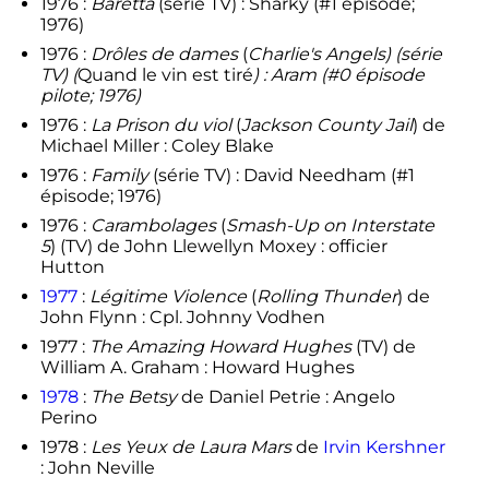
1976 :
Baretta
(série TV) : Sharky (#1 épisode;
1976)
1976 :
Drôles de dames
(
Charlie's Angels) (série
TV) (
Quand le vin est tiré
) : Aram (#0 épisode
pilote; 1976)
1976 :
La Prison du viol
(
Jackson County Jail
) de
Michael Miller : Coley Blake
1976 :
Family
(série TV) : David Needham (#1
épisode; 1976)
1976 :
Carambolages
(
Smash-Up on Interstate
5
) (TV) de John Llewellyn Moxey : officier
Hutton
1977
:
Légitime Violence
(
Rolling Thunder
) de
John Flynn : Cpl. Johnny Vodhen
1977 :
The Amazing Howard Hughes
(TV) de
William A. Graham : Howard Hughes
1978
:
The Betsy
de Daniel Petrie : Angelo
Perino
1978 :
Les Yeux de Laura Mars
de
Irvin Kershner
: John Neville