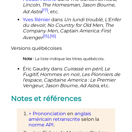
Lincoln
,
The Homesman
,
Jason Bourne
,
[17]
Ad Astra
,
etc.
Yves Rénier
dans
Un lundi troublé
,
L'Enfer
du devoir
,
No Country for Old Men
,
The
Company Men
,
Captain America: First
[15]
,
[16]
Avenger
Versions québécoises
Note
: La liste indique les titres québécois.
Éric Gaudry dans
Cuirassé en péril
,
Le
Fugitif
,
Hommes en noir
,
Les Pionniers de
l'espace
,
Capitaine America
: Le Premier
Vengeur
,
Jason Bourne
,
Ad Astra
,
etc.
Notes et références
↑
Prononciation
en
anglais
américain
retranscrite
selon la
norme API
.