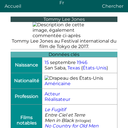
Fr
Accueil
Chercher
Tommy Lee Jones
Tommy Lee Jones au Festival international du
film de Tokyo de 2017.
Données clés
15
septembre
1946
Naissance
San Saba,
Texas
(
États-Unis
)
Nationalité
Américaine
Acteur
Profession
Réalisateur
Le Fugitif
Entre Ciel et Terre
Films
Men in Black
(trilogie)
notables
No Country for Old Men