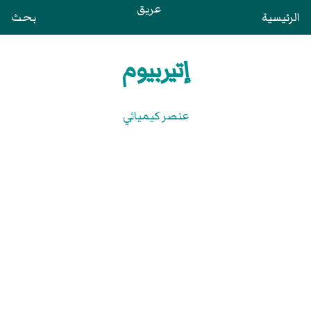
عريق
الرئيسية
بحث
إتيربيوم
عنصر كيميائي