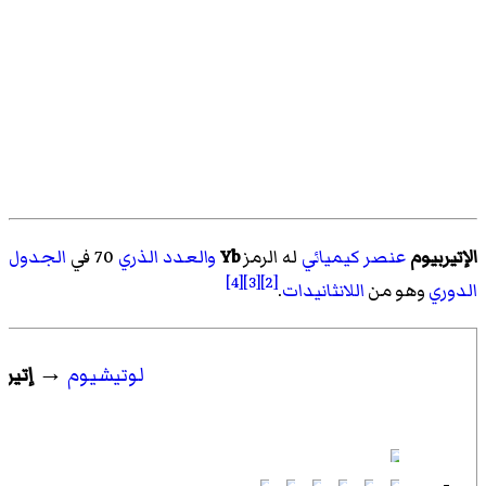
الإتيربيوم
عنصر كيميائي
له الرمز
Yb
والعدد الذري
70 في
الجدول
[4]
[3]
[2]
الدوري
وهو من
اللانثانيدات
.
لوتيشيوم
→
إتيرب
-