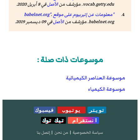
vocab.getty.edu. مؤرشف من
الأصل
في 8 أبريل 2020.
"معلومات عن إتيربيوم على موقع babelnet.org"
.
babelnet.org. مؤرشف من
الأصل
في 09 ديسمبر 2019.
موسوعات ذات صلة :
موسوعة العناصر الكيميائية
موسوعة الكيمياء
تويتر
يوتيوب
فيسبوك
انستقرام
تيك توك
سياسة الخصوصية
|
من نحن
|
إتصل بنا