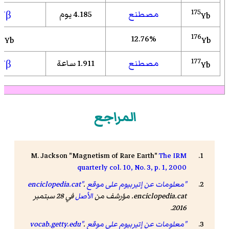
−
175
مصطنع
4.185 يوم
β
Yb
76
176
12.76%
Yb
Yb هو
−
177
مصطنع
1.911 ساعة
β
Yb
المراجع
M. Jackson "Magnetism of Rare Earth"
The IRM
quarterly col. 10, No. 3, p. 1, 2000
"معلومات عن إتيربيوم على موقع enciclopedia.cat"
.
enciclopedia.cat. مؤرشف من
الأصل
في 28 سبتمبر
2016.
"معلومات عن إتيربيوم على موقع vocab.getty.edu"
.