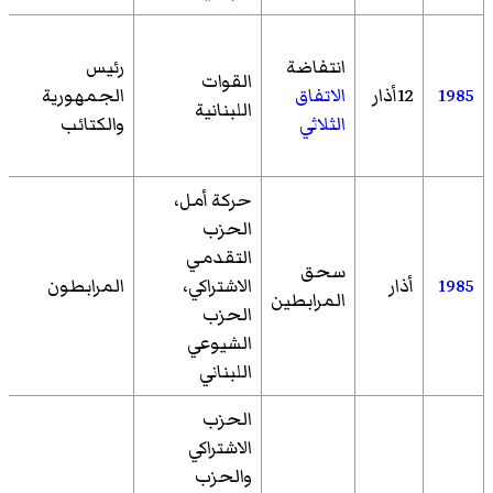
انتفاضة
رئيس
القوات
1985
12أذار
الاتفاق
الجمهورية
اللبنانية
الثلاثي
والكتائب
حركة أمل،
الحزب
التقدمي
سحق
1985
أذار
الاشتراكي،
المرابطون
المرابطين
الحزب
الشيوعي
اللبناني
الحزب
الاشتراكي
والحزب