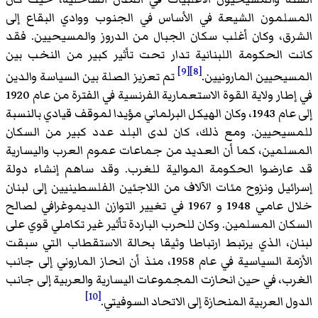
المسلمون الشيعة في الأساس في الجنوب ووادي البقاع إلى
الشرق، وكان أغلب سكان الجبال من الدروز والمسيحيين. فقد
كانت الحكومة اللبنانية تدار تحت تأثير كبير من النخب بين
[9]
[8]
المسيحيين المارونيين.
تم تعزيز الصلة بين السياسة والدين
في إطار ولاية القوة الاستعمارية الفرنسية في الفترة من عام 1920
إلى عام 1943، وكان الهيكل البرلماني مؤيدا لموقف قيادي بالنسبة
للمسيحيين. ومع ذلك، كان لدى البلد عدد كبير من السكان
المسلمين، كما أن العديد من جماعات عموم العرب واليسارية
قد عارضوا الحكومة الموالية للغرب. وقد ساهم إنشاء دولة
إسرائيل ونزوح مئات الآلاف من اللاجئين الفلسطينيين إلى لبنان
خلال عامي 1948 و 1967 في تغيير التوازن الديموغرافي لصالح
السكان المسلمين. وكان للحرب الباردة تأثير غير تكاملي قوي على
لبنان، الذي يرتبط ارتباطا وثيقا بحالة الاستقطاب التي سبقت
الأزمة السياسية في عام 1958، منذ أن انحاز الماروني إلى جانب
الغرب، في حين انحازت المجموعات اليسارية والعربية إلى جانب
[10]
الدول العربية المنحازة إلى الاتحاد السوفيتي.