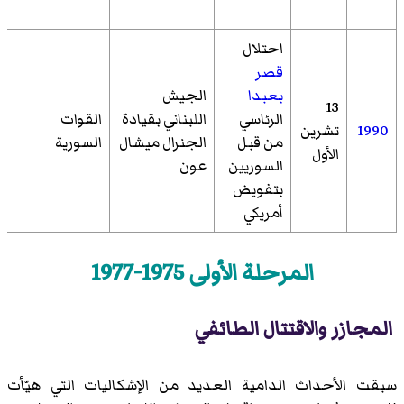
احتلال
قصر
بعبدا
الجيش
13
الرئاسي
اللبناني بقيادة
القوات
1990
تشرين
من قبل
الجنرال ميشال
السورية
الأول
السوريين
عون
بتفويض
أمريكي
المرحلة الأولى 1975-1977
المجازر والاقتتال الطائفي
سبقت الأحداث الدامية العديد من الإشكاليات التي هيّأت