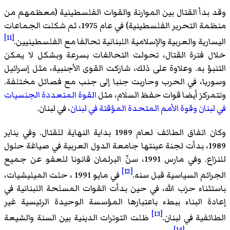
وقد بدأ القتال بين الموارنة والقوات الفلسطينية (معظمهم من
منظمة التحرير الفلسطينية) في عام 1975، ثم شكلت الجماعات
[11]
اليسارية والعربية والإسلامية اللبنانية تحالفا مع الفلسطينيين.
خلال فترة القتال، تحولت التحالفات بسرعة وبشكل لا يمكن
التنبؤ به. وعلاوة على ذلك، شاركت القوى الأجنبية، مثل إسرائيل
وسوريا، في الحرب وحاربت جنبا إلى جنب مع فصائل مختلفة.
وتتمركز أيضا قوات حفظ السلام، مثل
القوة المتعددة الجنسيات
في لبنان
وقوة الأمم المتحدة المؤقتة في لبنان
، في لبنان.
وكان اتفاق الطائف لعام 1989 بداية النهاية للقتال. وفي يناير
1989، بدأت لجنة عينتها جامعة الدول العربية في صياغة حلول
للنزاع. وفي مارس 1991، سنّ البرلمان قانونا للعفو عن جميع
[12]
الجرائم السياسية قبل سنه.
في مايو 1991 ، حلت الميليشيات،
باستثناء حزب الله، في حين بدأت القوات المسلحة اللبنانية في
إعادة البناء ببطء باعتبارها المؤسسة الوحيدة الرئيسية غير
[13]
الطائفية في لبنان.
ظلت التوترات الدينية بين السنة والشيعة
[14]