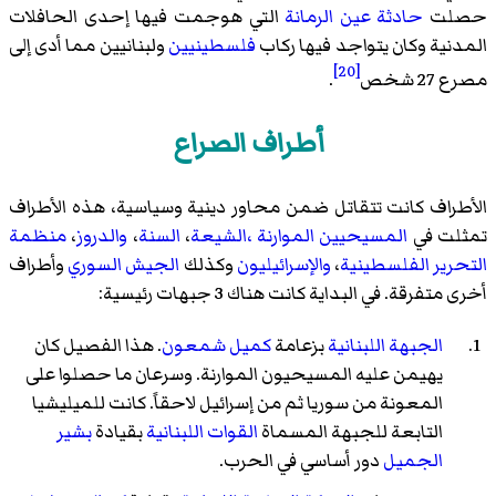
حصلت
حادثة عين الرمانة
التي هوجمت فيها إحدى الحافلات
المدنية وكان يتواجد فيها ركاب
فلسطينيين
ولبنانيين مما أدى إلى
[20]
مصرع 27 شخص
.
أطراف الصراع
الأطراف كانت تتقاتل ضمن محاور دينية وسياسية، هذه الأطراف
تمثلت في
المسيحيين الموارنة
،الشيعة
،
السنة
،
والدروز
،
منظمة
التحرير الفلسطينية
،
والإسرائيليون
وكذلك
الجيش السوري
وأطراف
أخرى متفرقة. في البداية كانت هناك 3 جبهات رئيسية:
الجبهة اللبنانية
بزعامة
كميل شمعون
. هذا الفصيل كان
يهيمن عليه المسيحيون الموارنة. وسرعان ما حصلوا على
المعونة من سوريا ثم من إسرائيل لاحقاً. كانت للميليشيا
التابعة للجبهة المسماة
القوات اللبنانية
بقيادة
بشير
الجميل
دور أساسي في الحرب.