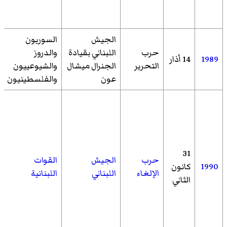
الجيش
السوريون
حرب
اللبناني بقيادة
والدروز
1989
14 أذار
التحرير
الجنرال ميشال
والشيوعييون
عون
والفلسطينيون
31
حرب
الجيش
القوات
1990
كانون
الإلغاء
اللبناني
اللبنانية
الثاني