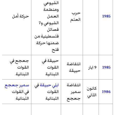
الشيوعي
ومنظمة
حرب
1985
العمل
حركة أمل
العلم
الشيوعي و7
فصائل
فلسطينية من
ضمنها حركة
فتح
حبيقة في
جعجع في
انتفاضة
1985
9 ايار
القوات
القوات
حبيقة
اللبنانية
اللبنانية
انتفاضة
ايلي حبيقة
في
سمير جعجع
كانون
1986
سمير
القوات
في القوات
الثاني
جعجع
اللبنانية
اللبنانية