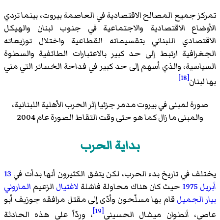
تمركز جميع المصالح الاقتصادية في العاصمة بيروت، بينما تردي
الأوضاع الاقتصادية والاجتماعية في جنوب لبنان والهيكل
الاقتصادي اللبناني بتقسيماته القطاعية واختلال توزيعاته
الجغرافية ارتبط إلى حد كبير بالاعتبارات الطائفية والسطوة
السياسية، والذي أسهم إلى حد كبير في فداحة الخسائر التي مني
[18]
بها لبنان
صورة لمبنى في بيروت مدمر جزئيا إثر الحرب الأهلية اللبنانية،
والمبنى ما زال كما هو حتى وقت التقاط الصورة عام 2004
بداية الحرب
يختلف في تاريخ بدء الحرب، لكن يتفق الكثيرون أنها بدأت في
13
أبريل
1975
حيث كان هناك محاولة فاشلة
لاغتيال
الزعيم
الماروني
بيار الجميل
قام بها مسلّحون وأدّى إلى مقتل مرافقه جوزيف أبو
[19]
عاصي، أنطوان ميشال الحسيني
، وردّاً على هذه الحادثة