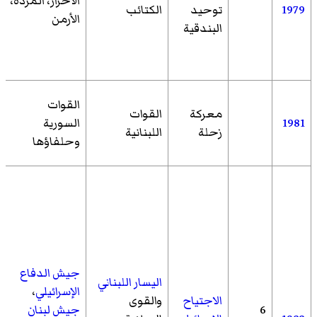
الأحرار، المردة،
1979
توحيد
الكتائب
الأرمن
البندقية
القوات
معركة
القوات
1981
السورية
زحلة
اللبنانية
وحلفاؤها
جيش الدفاع
اليسار اللبناني
الإسرائيلي
،
الاجتياح
والقوى
6
جيش لبنان