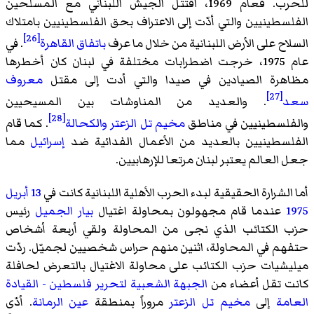
للحرب. فعام 1969، اقتتل الجيش اللبناني مع المسلحين
الفلسطينيين والتي أدّت إلى الاعتراف بحق الفلسطينيين بامتلاك
[26]
السلاح على الأرض اللبنانية من خلال ما عرف
باتفاق القاهرة
. في
عام 1975، خرجت اضطرابات مختلفة في لبنان كان أخطرها
مظاهرة الصيادين في صيدا والتي أدت إلى مقتل
معروف
[27]
سعد
. والعديد من المناوشات بين المسيحيين
[28]
والفلسطينيين في مناطق
مخيم تل الزعتر
والكحالة
. كما قام
الفلسطينيين بالعديد من الأعمال الفدائية ضد
إسرائيل
مما
جعل العالم يعتبر لبنان مرتعا للإرهابيين.
أما الشرارة الحقيقية لبدء الحرب الأهلية اللبنانية كانت في
13 أبريل
1975
عندما قام مجهولون بمحاولة اغتيال
بيار الجميل
رئيس
حزب الكتائب الذي نجى من المحاولة ولقي أربعة أشخاص
حتفهم في المحاولة، اثنين منهم حراس شخصيين لجميّل. ردّت
ميليشيات حزب الكتائب على محاولة الاغتيال بالتعرض لحافلة
كانت تقل أعضاء من
الجبهة الشعبية لتحرير فلسطين - القيادة
العامة
إلى
مخيم تل الزعتر
مروراً بمنطقة
عين الرمانة
. أدّى