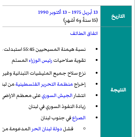
13 أبريل 1975
–
13 أكتوبر 1990
التاريخ
(
15 سنةً و6 أشهرٍ
)
اتفاق الطائف
نسبة هيمنة المسيحيين 55:45 استبدلت بتمثيل 50 للمسيحيين:50 للمسلمين
تقوية صلاحيات
رئيس الوزراء
المسلم
نزع سلاح جميع المليشيات اللبنانية وغير الل
إخراج
منظمة التحرير الفلسطينية
من لبنا
النتيجة
انتشار
الجيش السوري
على معظم الاراضي اللبن
زيادة النفوذ السوري في لبنان
الصراع
في جنوب لبنان
فشل
دولة لبنان الحر
المدعومة من إسر