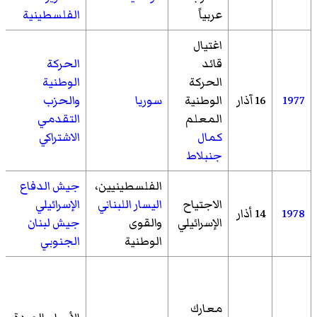
عربياً
الفلسطينية
اغتيال
قائد
الحركة
الحركة
الوطنية
1977
16 آذار
الوطنية
سوريا
والحزب
المعلم
التقدمي
كمال
الاشتراكي
جنبلاط
الفلسطينيين،
جيش الدفاع
الاجتياح
اليسار اللبناني
الإسرائيلي
1978
14 أذار
الإسرائيلي
والقوى
جيش لبنان
الوطنية
الجنوبي
معارك