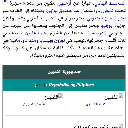
[13]
المحيط الهادي
. عبارة عن
أرخبيل
مكون من 7,641 جزيرة،
تحده
تايوان
إلى الشمال عبر
مضيق لوزون
،
وفيتنام
إلى الغرب عبر
بحر الصين الجنوبي
. بحر سولو في الجنوب الغربي يفصلها عن
جزيرة
بورنيو
وبحر سلبس إلى الجنوب يفصلها عن غيرها من
الجزر في
إندونيسيا
. يحدها من الشرق
بحر الفلبين
. تصنف في
ثلاثة أقسام جغرافية رئيسية هي
لوزون
وبيسايا
ومنداناو
.
مانيلا
هي
العاصمة بينما المدينة الأكثر كثافة بالسكان هي
كيزون
وكلا
المدينتين تعد جزء من مايطلق عليه (مترو مانيلا) .
جمهورية الفلبين
Republika ng Pilipinas
(
فلبينية
)
علم الفلبين
شعار الفلبين