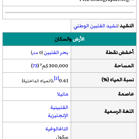
النشيد :
نشيد الفلبين الوطني
الأرض
والسكان
أخفض نقطة
بحر الفلبين
(0
متر
)
المساحة
300,000 كم² (
73
)
[2]
نسبة المياه
(
%
)
،
0.61
(المياه الداخلية)
عاصمة
مانيلا
الفلبينية
اللغة الرسمية
الإنجليزية
التاغالوغية
بيكول