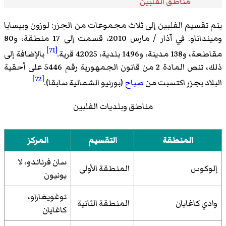
مناطق الفلبين
يتم تقسيم الفلبين إلى ثلاث مجموعات من الجزر: لوزون وبيسايا
ومينداناو. في آذار / مارس 2010، قسمت إلى 17 منطقة، و80
[71]
مقاطعة، و138 مدينة، و1496 بلدية، 42025 قرية.
بالإضافة إلى
ذلك، تنص المادة 2 من قانون الجمهورية رقم 5446 على أحقية
[72]
البلاد بجزر اكتسبت من
صباح
(بورنيو الشمالية سابقا).
مناطق وبلديات الفلبين
المنطقة
التقسيم
المركز
سان فرناندو، لا
إلوكوس
المنطقة الأولى
يونيون
توغويغاراو،
وادي كاغايان
المنطقة الثانية
كاغايان