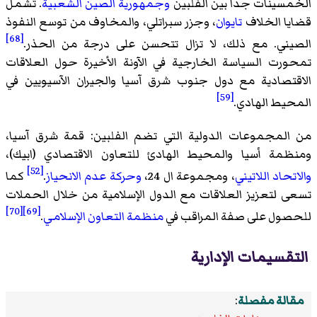
الخمسينات جداً بين الفلبين
وجمهورية الصين الشعبية
. تشمل
قضايا الخلاف
تايوان
، وجزر سبراتلي، والمخاوف من توسع النفوذ
[68]
الصيني. مع ذلك، لا تزال تتحسن على درجة من الحذر.
تمحورت السياسة الخارجية في الآونة الأخيرة حول العلاقات
الاقتصادية مع دول جنوب شرق آسيا والجيران الآسيويين في
[59]
المحيط الهادي.
من المجموعات الدولية التي تضم الفلبين: قمة شرق آسيا،
ومنظمة أسيا والمحيط الهادئ للتعاون الاقتصادي (ابيك)،
[52]
والاتحاد اللاتيني
، ومجموعة ال 24،
وحركة عدم الانحياز
.
كما
تسعى لتعزيز العلاقات مع الدول الإسلامية من خلال الحملات
[70]
[69]
للحصول على صفة المراقب في
منظمة التعاون الإسلامي
.
التقسيمات الإدارية
مقالة مفصلة
: