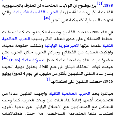
[44]
1898
.
برز بوضوح ان الولايات المتحدة لن تعترف بالجمهورية
الفلبينية الأولى، مما أشعل نار
الحرب الفلبينية الأمريكية
. والتي
[45]
انتهت بالسيطرة الأمريكية على الجزر.
في عام 1935، منحت الفلبين وضعية الكومنويلث. كما تعطلت
خطط الاستقلال على مدى العقد التالي بسبب
الحرب العالمية
الثانية
عندما غزتها
الامبراطورية اليابانية
وشكلت حكومة عميلة.
وارتكبت العديد من الفظائع وجرائم الحرب خلال الحرب مثل
[46]
مشيرة موت باتان ومذبحة مانيلا خلال
معركة مانيلا (1945)
.
هزمت قوات الحلفاء اليابان في عام 1945. بحلول نهاية الحرب
يقدر عدد القتلى الفلبينين بأكثر من مليون. في يوم 4 تموز/ يوليو
[2]
1946، حصلت الفلبين على استقلالها.
مباشرة بعد
الحرب العالمية الثانية
، واجهت الفلبين عددا من
التحديات. أهمها إعادة بناء البلاد من ويلات الحرب. كما وجب
التعامل مع المتعاونين مع الاحتلال الياباني. من ناحية أخرى،
استمرت بقايا المتمردين الساخطين من جيش هوكبالاهاب