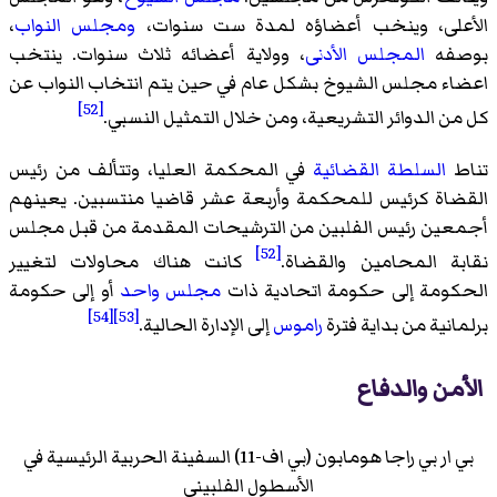
الأعلى، وينخب أعضاؤه لمدة ست سنوات،
ومجلس النواب
،
بوصفه
المجلس الأدنى
، وولاية أعضائه ثلاث سنوات. ينتخب
اعضاء مجلس الشيوخ بشكل عام في حين يتم انتخاب النواب عن
[52]
كل من الدوائر التشريعية، ومن خلال التمثيل النسبي.
تناط
السلطة القضائية
في المحكمة العليا، وتتألف من رئيس
القضاة كرئيس للمحكمة وأربعة عشر قاضيا منتسبين. يعينهم
أجمعين رئيس الفلبين من الترشيحات المقدمة من قبل مجلس
[52]
نقابة المحامين والقضاة.
كانت هناك محاولات لتغيير
الحكومة إلى حكومة اتحادية ذات
مجلس واحد
أو إلى حكومة
[54]
[53]
برلمانية من بداية فترة
راموس
إلى الإدارة الحالية.
الأمن والدفاع
بي ار بي راجا هومابون (بي اف-11) السفينة الحربية الرئيسية في
الأسطول الفلبيني