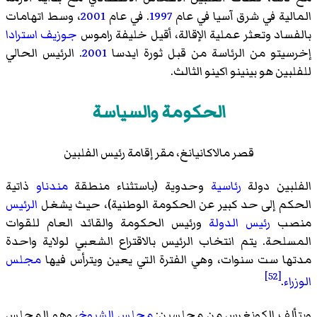
المالية في شرق آسيا في عام
1997
. في عام
2001
، وسط اتهامات
بالفساد وتعثر عملية الإقالة، أقيل خليفة راموس
جوزيف استرادا
إخرسيتو من الرئاسة من قبل ثورة ايدسا
2001
. الرئيس الحالي
للفلبين هو بينينو اكينو الثالث.
الحكومة والسياسة
قصر مالاكانيانغ، مقر إقامة رئيس الفلبين
الفلبين دولة
رئاسية
وحدوية (باستثناء منطقة
مندناو
ذاتية
الحكم إلى حد كبير عن الحكومة الوطنية)، حيث يشغل
الرئيس
منصب
رئيس الدولة
ورئيس الحكومة والقائد العام للقوات
المسلحة. يتم انتخاب الرئيس بالاقتراع الشعبي لولاية واحدة
مدتها ست سنوات، وهي الفترة التي يعين ويترأس فيها
مجلس
[52]
الوزراء
.
ويتألف الكونغرس من مجلسين:
مجلس الشيوخ
، وهو المجلس