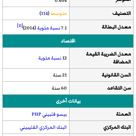
0.654
التصنيف
متوسط
(
114
)
[11]
معدل البطالة
7.1
نسبة مئوية
(2014)
اقتصاد
معدل الضريبة القيمة
12
نسبة مئوية
المضافة
السن القانونية
21 سنة
سن التقاعد
60 سنة
بيانات أخرى
العملة
بيسو فلبيني
PHP
البنك المركزي
البنك المركزي الفليبيني