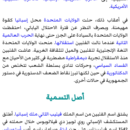
الأمريكية
.
في أعقاب ذلك، حلت
الولايات المتحدة
محل
إسبانيا
كقوة
مهيمنة. وبصرف النظر عن فترة الاحتلال الياباني، احتفظت
الولايات المتحدة بالسيادة على الجزر حتى نهاية
الحرب العالمية
الثانية
عندما نالت الفلبين
استقلالها
. منحت الولايات المتحدة
اللغة الإنجليزية للفلبين والميل للثقافة الغربية. عاشت الفلبين
منذ الاستقلال تجربة
ديمقراطية
مضطربة في كثير من الأحيان مع
الفساد السياسي
، وحركات تنادي بسلطة الشعب تتخلص من
الدكتاتورية
في حين لكنها تبرز نقاط الضعف الدستورية في دستور
الجمهورية في حالات أخرى.
أصل التسمية
يشتق اسم الفلبين من اسم الملك
فيليب الثاني ملك إسبانيا
. أطلق
المستكشف الإسباني روي لوبيز دي فيلالوبوس خلال حملته في
1542 اسم فيليبيناس على جزر
ليتة
وسامار باسم أمير
أستورياس