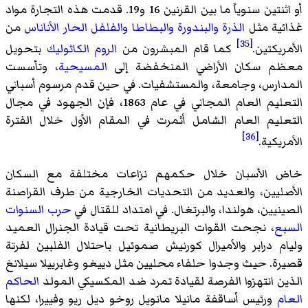
أو اثنتين سنوياً ما بين القرنين 16 و19. قدمت هذه التجارة مواد
غذائية مثل
الذرة
والبندورة
والبطاطا
والفلفل الحار
الأناناس
من
[35]
الأمريكتين.
كما قام المبشرون من
الروم الكاثوليك
بتحويل
معظم سكان الأراضي المنخفضة إلى
المسيحية
، وتأسست
المدارس، وجامعة، والمستشفيات. في حين قدم مرسوم أسباني
التعليم العام المجاني في عام 1863، فإن الجهود في مجال
التعليم العام الشامل أثمرت في المقام الأول خلال الفترة
[36]
الأمريكية.
خاض الأسبان خلال حكمهم نزاعات مختلفة مع السكان
الأصليين، والعديد من التحديات الخارجية من طرف القراصنة
الصينيين، هولندا، والبرتغال. في امتداد للقتال في
حرب السنوات
السبع
، نجحت القوات البريطانية تحت قيادة الجنرال العميد
وليام درابر والأميرال كورنيش صموئيل باحتلال الفلبين لفرتة
قصيرة. حيث وجدوا حلفاء محليين مثل دييغو وغابرييلا سيلانغ
الذين انتهزوا الفرصة لقيادة تمرد ضد المكسيكي المولد
الحاكم
العام
ورئيس أساقفة مانيلا مانويل روخو ديل ريو وفييرا، لكنها