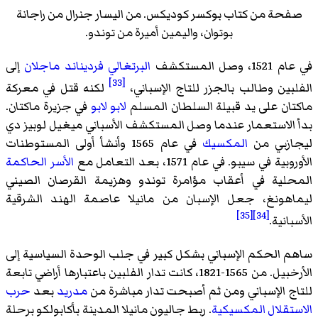
صفحة من كتاب بوكسر كوديكس. من اليسار جنرال من راجانة
بوتوان، واليمين أميرة من توندو.
في عام 1521، وصل المستكشف
البرتغالي
فرديناند ماجلان
إلى
[33]
الفلبين وطالب بالجزر للتاج الإسباني،
لكنه قتل في معركة
ماكتان على يد قبيلة السلطان المسلم
لابو لابو
في جزيرة ماكتان.
بدأ الاستعمار عندما وصل المستكشف الأسباني ميغيل لوبيز دي
ليجازبي من
المكسيك
في عام 1565 وأنشأ أولى المستوطنات
الأوروبية في سيبو. في عام 1571، بعد التعامل مع
الأسر الحاكمة
المحلية في أعقاب مؤامرة توندو وهزيمة القرصان الصيني
ليماهونغ، جعل الإسبان من مانيلا عاصمة الهند الشرقية
[35]
[34]
الأسبانية.
ساهم الحكم الإسباني بشكل كبير في جلب الوحدة السياسية إلى
الأرخبيل. من 1565-1821، كانت تدار الفلبين باعتبارها أراضي تابعة
للتاج الإسباني ومن ثم أصبحت تدار مباشرة من
مدريد
بعد
حرب
الاستقلال المكسيكية
. ربط جاليون مانيلا المدينة بأكابولكو برحلة