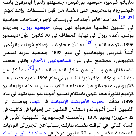
ماريانو غوميز، خوسيه بورغوس، جاسينتو زامورا (يعرفون باسم
غومبورزا)، بالتحريض على الفتنة من قبل السلطات وإعدامهم.
[40]
[39]
غذا هذا الأمر أجندات في إسبانيا لإجراء إصلاحات سياسية
في الفلبين نظمها مارسيلو ديل بيلار،
خوسيه ريزال
، وماريانو
بونس. أعدم ريزال في نهاية المطاف في 30 كانون الأول/ديسمبر
[43]
1896، بتهمة التمرد.
بما أن محاولات الإصلاح قوبلت بالرفض،
أنشأ أندريس بونيفاسيو في عام 1892 جمعية سرية تسمى
كاتيبونان، مجتمع على غرار
الماسونيين الأحرار
، والتي سعت
[41]
للاستقلال عن إسبانيا من خلال التمرد المسلح.
بدأ كل من
بونيفاسيو وكاتيبونان ثورة الفلبين في عام 1896. تمرد فصيل من
كاتيبونان، ماجدالو من مقاطعة كافيت، على سلطة بونيفاسيو
كزعيم للثورة مما انتهى باستلام اميليو أغوينالدو لقيادتها. في عام
1898، بدأت
الحرب الأمريكية الإسبانية
في
كوبا
، ووصلت إلى
الفلبين. أعلن أغوينالدو استقلال الفلبين عن إسبانيا في كافيت في
12 حزيران/ يونيو 1898. وتأسست الجمهورية الفلبينية الأولى في
العام التالي. في الوقت نفسه، تنازلت إسبانيا عن الجزر إلى الولايات
المتحدة مقابل مبلغ 20 مليون دولار في
معاهدة باريس لعام