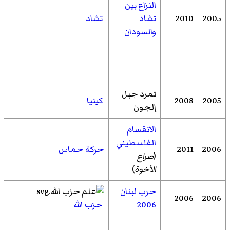
النزاع بين
2005
2010
تشاد
تشاد
والسودان
تمرد جبل
2005
2008
كينيا
إلجون
الانقسام
الفلسطيني
2006
2011
حركة حماس
(
صراع
الأخوة
)
حرب لبنان
2006
2006
2006
حزب الله