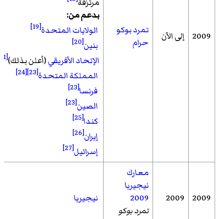
مرتزقة
بدعم من:
[19]
تمرد بوكو
الولايات المتحدة
2009
إلى الآن
حرام
[20]
بنين
[21]
الإتحاد الأفريقي
(أعلن بذلك)
[24]
[23]
المملكة المتحدة
[23]
فرنسا
[23]
الصين
[25]
كندا
[26]
إيران
[27]
إسرائيل
معارك
نيجيريا
2009
2009
2009
نيجيريا
تمرد بوكو