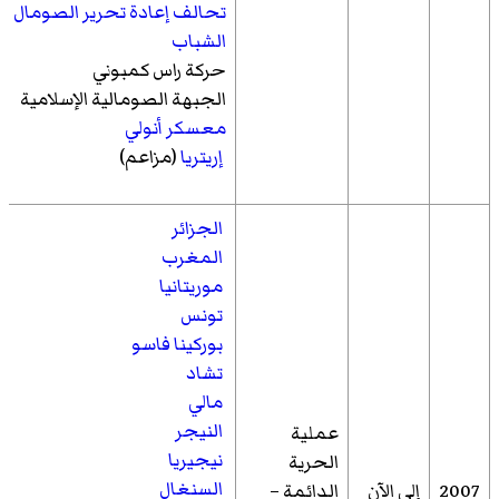
تحالف إعادة تحرير الصومال
الشباب
حركة راس كمبوني
الجبهة الصومالية الإسلامية
معسكر أنولي
إريتريا
(مزاعم)
الجزائر
المغرب
موريتانيا
تونس
بوركينا فاسو
تشاد
مالي
النيجر
عملية
نيجيريا
الحرية
السنغال
2007
إلى الآن
الدائمة –