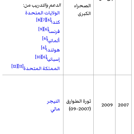
الدعم والتدريب من
:
الصحراء
الولايات المتحدة
الكبرى
[8]
[7]
[6]
كندا
[9]
[6]
فرنسا
[6]
ألمانيا
[6]
هولندا
[10]
[6]
إسبانيا
[12]
[11]
المملكة المتحدة
ثورة الطوارق
النيجر
2009
2007
(2007–09)
مالي