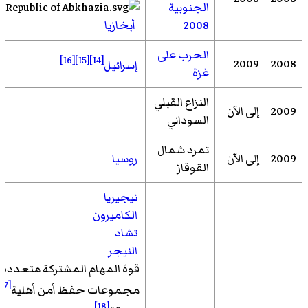
الجنوبية
2008
أبخازيا
الحرب على
[16]
[15]
[14]
2009
2008
إسرائيل
غزة
النزاع القبلي
2009
إلى الآن
السوداني
تمرد شمال
2009
إلى الآن
روسيا
القوقاز
نيجيريا
الكاميرون
تشاد
النيجر
قوة المهام المشتركة متعددة
[17]
مجموعات حفظ أمن أهلية
[18]