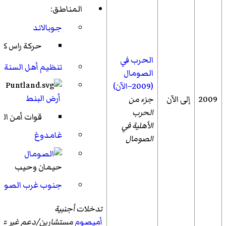
المناطق:
جوبالاند
حركة راس كم
الحرب في
تنظيم أهل السنة 
الصومال
(2009–الآن)
أرض البنط
2009
إلى الآن
جزء من
الحرب
قوات أمن الب
الأهلية في
غامدوغ
الصومال
حيمان وحيب
جنوب غرب الصوما
تدخلات أجنبية
أميصوم
مستشارين/دعم غير عس