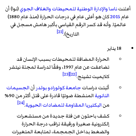
أعلنت
ناسا
والإدارة الوطنية للمحيطات والغلاف الجوي
(نوا) أن
عام
2015
كان هو أعلى عام في درجات الحرارة (منذ عام 1880)
عالميًا. وأنه قد كسر الرقم القياسي بأكبر هامش مسجل في
[21]
التاريخ).
18 يناير
الحرارة المضافة للمحيطات بسبب الإنسان قد
تضاعفت عن عام 1997، وفقًا لدراسة لمجلة نيتشر
[23]
[22]
كلايميت تشينج.
أثبتت دراسات
جامعة كولورادو بولدر
أن
الجسيمات
النانوية
المنشطة ضوئيًا قادرة على قتل أكثر من 90%
[24]
من
البكتيريا المقاومة للمضادات الحيوية
.
كشف باحثون عن فئة جديدة من مستشعرات
إلكترونية صغيرة ورقيقة تراقب درجة الحرارة
والضغط بداخل الجمجمة، لمتابعة المتغيرات