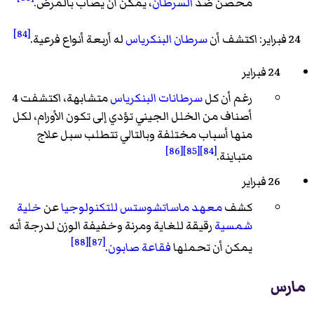
محصن ضد
السرطان
، يمكن أن يصاب بالمرض.
[84]
24 فبراير: اكتشف أن
سرطان البنكرياس
له أربعة أنواع فرعية.
24 فبراير
رغم أن كل
سرطانات البنكرياس
متشابهة، اكتشفت 4
أصناف من الخلل الجيني تؤدي إلى تكون الأورام، لكل
منها أسباب مختلفة وبالتالي تتطلب سبل علاج
[86]
[85]
[84]
متباينة.
26 فبراير
كشف
معهد ماساتشوستس للتكنولوجيا
عن
خلية
شمسية
رقيقة للغاية ومرنة وخفيفة الوزن لدرجة أنه
[88]
[87]
يمكن أن تحملها
فقاعة صابون
.
مارس