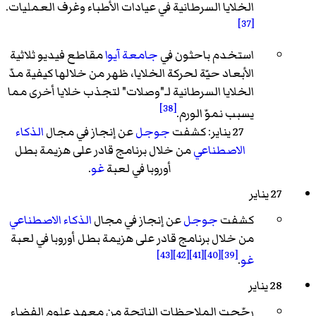
الخلايا السرطانية في عيادات الأطباء وغرف العمليات.
[37]
استخدم باحثون في
جامعة آيوا
مقاطع فيديو ثلاثية
الأبعاد حيّة لحركة الخلايا، ظهر من خلالها كيفية مدّ
الخلايا السرطانية لـ"وصلات" لتجذب خلايا أخرى مما
[38]
يسبب نموّ الورم.
27 يناير: كشفت
جوجل
عن إنجاز في مجال
الذكاء
الاصطناعي
من خلال برنامج قادر على هزيمة بطل
أوروبا في لعبة
غو
.
27 يناير
كشفت
جوجل
عن إنجاز في مجال
الذكاء الاصطناعي
من خلال برنامج قادر على هزيمة بطل أوروبا في لعبة
[43]
[42]
[41]
[40]
[39]
غو
.
28 يناير
رجّحت الملاحظات الناتجة من معهد علوم الفضاء