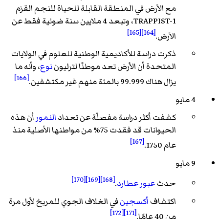
مع الأرض في المنطقة القابلة للحياة للنجم القزم
TRAPPIST-1، وتبعد 4 ملايين سنة ضوئية فقط عن
[165]
[164]
الأرض.
ذكرت دراسة للأكاديمية الوطنية للعلوم في الولايات
المتحدة أن الأرض تعد موطنًا لترليون
نوع
، وأنه ما
[166]
يزال هناك 99.999 بالمئة منهم غير مكتشفين.
4 مايو
كشفت أكثر دراسة مفصلّة عن تعداد
النمور
أن هذه
الحيوانات قد فقدت 75% من مواطنها الأصلية منذ
[167]
عام 1750.
9 مايو
[170]
[169]
[168]
حدث
عبور عطارد
.
اكتشاف
أكسجين
في الغلاف الجوي للمريخ لأول مرة
[172]
[171]
من 40 عامًا.