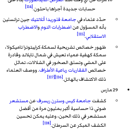
[114]
حسابات جديدة أجراها باحثون.
حدّد علماء في
جامعة فلوريدا أتلانتيك
جين
ترانسلين
بأنه المسؤول عن
اضطرابات النوم
و
الاضطراب
[115]
الاستقلابي
.
ظهور خصائص تشريحية لسمكة كرايبتوترا تاميكولا،
سمكة كهفية عمياء تعيش في شمال تايلاند وقادرة
على المشي وتسلق الصخور في الشلالات، تماثل
خصائص
الفقاريات
رباعية الأطراف
. ووصف العلماء
[117]
[116]
ذلك الاكتشاف بالهائل.
29 مارس
كشفت
جامعة كيس وسترن ريسرف
عن
مستشعر
ضوئي ذا حساسية أكبر بمليون مرة من أفضل
مستشعر في ذلك الحين، وعليه يمكن تحسين
[118]
الكشف المبكر عن السرطان.