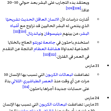
ويعتقد بدء التجارب على البشر بعد حوالي 10–20
[109]
[108]
عامًا.
أشارت دراسات لأن
الانسان العاقل الحديث تشريحيًا
الذي ينتمي له البشر الحاليين قد تزاوج مع
أشباه
[111]
[110]
البشر
، من بينهم
دينيسوفان
و
نياندرتال
.
استخدم باحثون في
جامعة تورنتو
العلاج بالخلايا
الجذعية لمداواة
هشاشة العظام
الناتجة عن التقدم
[113]
[112]
في العمر في الفئران.
21 مارس
تضاعفت
انبعاثات الكربون
التي تسبب بها الإنسان 10
مرات عن أي وقت منذ
العصر الطباشيري-الثلاثي
بناءً
[114]
على حسابات جديدة أجراها باحثون.
24 مارس
21 مارس: تضاعفت
انبعاثات الكربون
التي تسبب بها الإنسان
10 مرات عن أي وقت منذ
انقراض الديناصورات
بناءً على