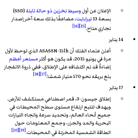
الإعلان عن أول
وسيط تخزين ذو حالة ثابتة
(SSD)
بسعة 13
تيرابايت
، مضاعفًا بذلك سعة آخر إصدار
[16]
[15]
تجاري متاح.
14 يناير
أعلن علماء الفلك أن ASASSN-15lh الذي لوحظ لأول
مرة في يونيو 2015، قد يكون هو أكثر
مستعر أعظم
إضاءةً قد تم اكتشافه على الإطلاق، ففي ذروة الانفجار
[18]
[17]
بلغ بريقه نحو 570 مليار شمسًا.
17 يناير
إطلاق جيسون-3، قمر اصطناعي مستكشف للأرض.
ويهدف لتتبع ارتفاع مستوى سطح المحيطات في
جميع أنحاء العالم، وتحديد سرعة واتجاه التيارات
البحرية والمد والجزر، وجمع المعلومات حول
[20]
[19]
الطاقة الشمسية المخزنة في المحيطات.