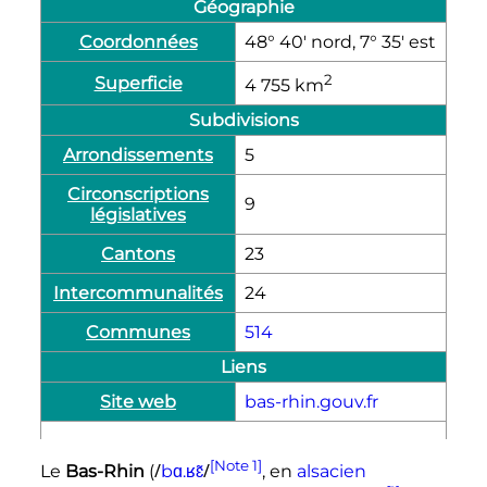
Géographie
Coordonnées
48° 40′ nord, 7° 35′ est
2
Superficie
4 755
km
Subdivisions
Arrondissements
5
Circonscriptions
9
législatives
Cantons
23
Intercommunalités
24
Communes
514
Liens
Site web
bas-rhin.gouv.fr
[Note 1]
/
/
Le
Bas-Rhin
(
b
ɑ
.
ʁ
ɛ̃
, en
alsacien