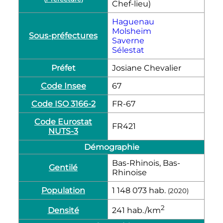
Chef-lieu)
Haguenau
Molsheim
Sous-préfectures
Saverne
Sélestat
Préfet
Josiane Chevalier
Code Insee
67
Code ISO 3166-2
FR-67
Code Eurostat
FR421
NUTS-3
Démographie
Bas-Rhinois, Bas-
Gentilé
Rhinoise
Population
1 148 073
hab.
(2020)
2
Densité
241
hab./km