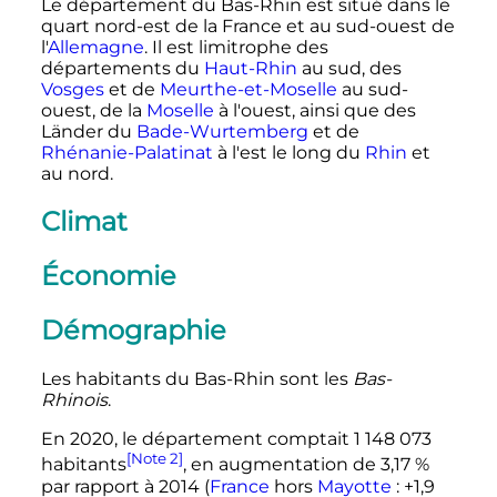
Le département du Bas-Rhin est situé dans le
quart nord-est de la France et au sud-ouest de
l'
Allemagne
. Il est limitrophe des
départements du
Haut-Rhin
au sud, des
Vosges
et de
Meurthe-et-Moselle
au sud-
ouest, de la
Moselle
à l'ouest, ainsi que des
Länder du
Bade-Wurtemberg
et de
Rhénanie-Palatinat
à l'est le long du
Rhin
et
au nord.
Climat
Économie
Démographie
Les habitants du Bas-Rhin sont les
Bas-
Rhinois
.
En 2020, le département comptait 1 148 073
[Note 2]
habitants
, en augmentation de 3,17 %
par rapport à 2014 (
France
hors
Mayotte
: +1,9