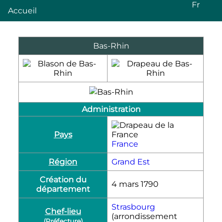
Fr
Accueil
Bas-Rhin
Administration
Pays
France
Région
Grand Est
Création du
4 mars 1790
département
Strasbourg
Chef-lieu
(arrondissement
(
Préfecture
)