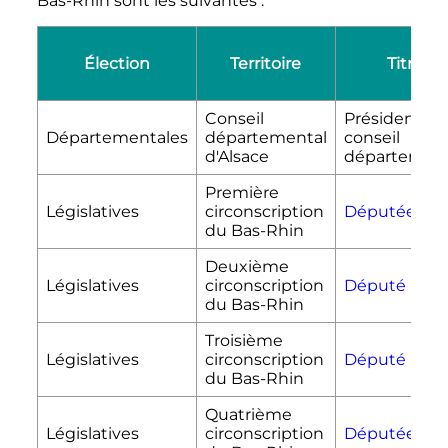
Bas-Rhin sont les suivantes
:
Élection
Territoire
Titre
Conseil
Président du
Départementales
départemental
conseil
d'Alsace
département
Première
Législatives
circonscription
Députée
du Bas-Rhin
Deuxième
Législatives
circonscription
Député
du Bas-Rhin
Troisième
Législatives
circonscription
Député
du Bas-Rhin
Quatrième
Législatives
circonscription
Députée