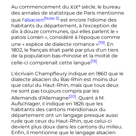
e
Au commencement du
XIX
siècle
, le bureau
des annales de statistique de Paris mentionne
[Note 3]
que l'
alsacien
est encore l'idiome des
habitants du département, à l'exception de
dix à douze communes, qui elles parlent le
«
patois Lorrain »
, considéré à l'époque comme
[19]
une
« espèce de dialecte romance »
. En
1802, le français était parlé par plus d'un tiers
de la population bas-rhinoise et la moitié de
[19]
celle-ci comprenait cette langue
.
L'écrivain Champfleury indique en 1860 que le
dialecte alsacien du Bas-Rhin est moins dur
que celui du Haut-Rhin, mais que tous deux
ne sont pas toujours compris par les
[20]
Allemands d'Allemagne
. Quant à
M.
Aufschlager, il indique en 1826 que les
habitants des cantons méridionaux du
département ont un langage presque aussi
rude que ceux du Haut-Rhin, que celui-ci
devient plus doux dans les cantons du milieu.
Enfin, il mentionne que le langage alsacien