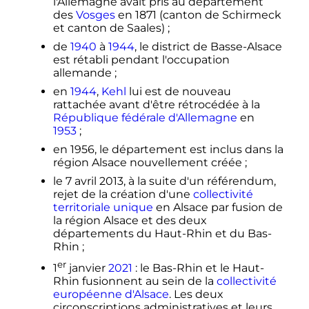
l'Allemagne avait pris au département
des
Vosges
en 1871 (canton de Schirmeck
et canton de Saales)
;
de
1940
à
1944
, le district de Basse-Alsace
est rétabli pendant l'occupation
allemande
;
en
1944
,
Kehl
lui est de nouveau
rattachée avant d'être rétrocédée à la
République fédérale d'Allemagne
en
1953
;
en 1956, le département est inclus dans la
région Alsace nouvellement créée
;
le
7 avril 2013
, à la suite d'un référendum,
rejet de la création d'une
collectivité
territoriale unique
en Alsace par fusion de
la région Alsace et des deux
départements du Haut-Rhin et du Bas-
Rhin
;
er
1
janvier
2021
: le Bas-Rhin et le Haut-
Rhin fusionnent au sein de la
collectivité
européenne d'Alsace
. Les deux
circonscriptions administratives et leurs