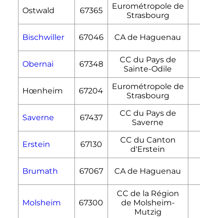
Eurométropole de
Ostwald
67365
7,11
Strasbourg
Bischwiller
67046
CA de Haguenau
17,2
CC du Pays de
Obernai
67348
25,7
Sainte-Odile
Eurométropole de
Hœnheim
67204
3,4
Strasbourg
CC du Pays de
Saverne
67437
26,0
Saverne
CC du Canton
Erstein
67130
36,2
d'Erstein
Brumath
67067
CA de Haguenau
29,5
CC de la Région
Molsheim
67300
de Molsheim-
10,8
Mutzig