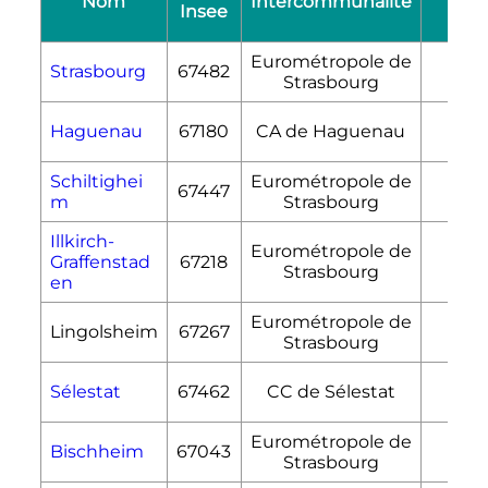
Nom
Intercommunalité
Insee
(km
Eurométropole de
Strasbourg
67482
78,2
Strasbourg
Haguenau
67180
CA de Haguenau
182,
Schiltighei
Eurométropole de
67447
7,6
m
Strasbourg
Illkirch-
Eurométropole de
Graffenstad
67218
22,2
Strasbourg
en
Eurométropole de
Lingolsheim
67267
5,6
Strasbourg
Sélestat
67462
CC de Sélestat
44,
Eurométropole de
Bischheim
67043
4,4
Strasbourg