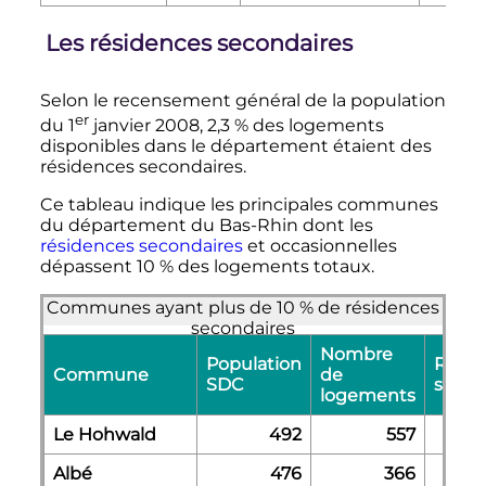
Les résidences secondaires
Selon le recensement général de la population
er
du
1
janvier 2008, 2,3
% des logements
disponibles dans le département étaient des
résidences secondaires.
Ce tableau indique les principales communes
du département du Bas-Rhin dont les
résidences secondaires
et occasionnelles
dépassent 10
% des logements totaux.
Communes ayant plus de 10 % de résidences
secondaires
Nombre
Population
Rés.
Commune
de
SDC
secon
logements
Le Hohwald
492
557
Albé
476
366