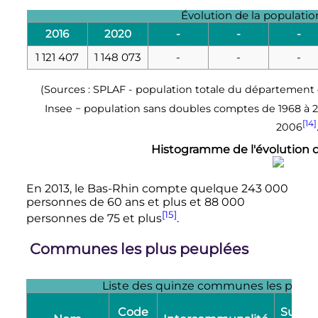
Évolution de la populati
2016
2020
-
-
-
1 121 407
1 148 073
-
-
-
(Sources : SPLAF - population totale du département 
Insee − population sans doubles comptes de 1968 à 
[14]
2006
Histogramme de l'évolution
En 2013, le Bas-Rhin compte quelque 243 000
personnes de 60 ans et plus et 88 000
[15]
personnes de 75 et plus
.
Communes les plus peuplées
Liste des quinze communes les plus
Code
Superf