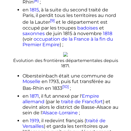
[8]
Rhin
;
en
1815
, à la suite du second traité de
Paris, il perdit tous les territoires au nord
[9]
de la Lauter
et le département est
occupé par les troupes
badoises
et
saxonnes
de juin 1815 à novembre
1818
(voir
occupation de la France à la fin du
Premier Empire
)
;
Évolution des frontières départementales depuis
1871.
Obersteinbach était une commune de
Moselle
en 1793, puis fut transférée au
[10]
Bas-Rhin en 1833
;
en
1871
, il fut annexé par l'
Empire
allemand
(par le
traité de Francfort
) et
devint alors le district de Basse-Alsace au
sein de l'
Alsace-Lorraine
;
en
1919
, il redevint français (
traité de
Versailles
) et garda les territoires que