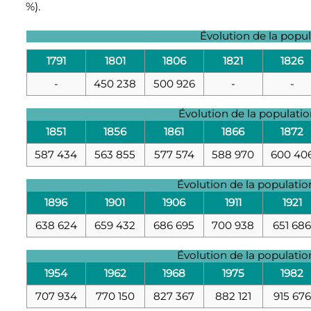
%).
Évolution de la popu
1791
1801
1806
1821
1826
-
450 238
500 926
-
-
Évolution de la populati
1851
1856
1861
1866
1872
587 434
563 855
577 574
588 970
600 40
Évolution de la populati
1896
1901
1906
1911
1921
638 624
659 432
686 695
700 938
651 68
Évolution de la populati
1954
1962
1968
1975
1982
707 934
770 150
827 367
882 121
915 676