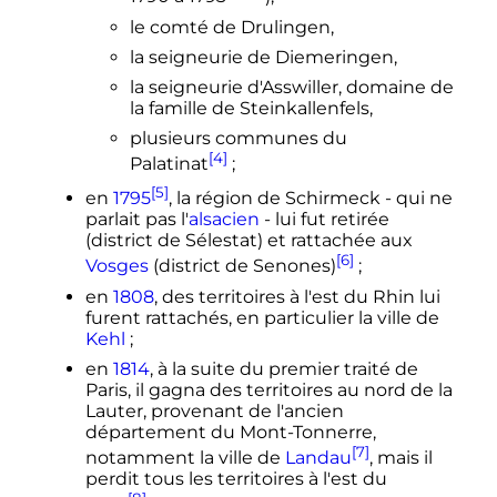
le comté de Drulingen,
la seigneurie de Diemeringen,
la seigneurie d'Asswiller, domaine de
la famille de Steinkallenfels,
plusieurs communes du
[4]
Palatinat
;
[5]
en
1795
, la région de Schirmeck - qui ne
parlait pas l'
alsacien
- lui fut retirée
(district de Sélestat) et rattachée aux
[6]
Vosges
(district de Senones)
;
en
1808
, des territoires à l'est du Rhin lui
furent rattachés, en particulier la ville de
Kehl
;
en
1814
, à la suite du premier traité de
Paris, il gagna des territoires au nord de la
Lauter, provenant de l'ancien
département du Mont-Tonnerre,
[7]
notamment la ville de
Landau
, mais il
perdit tous les territoires à l'est du