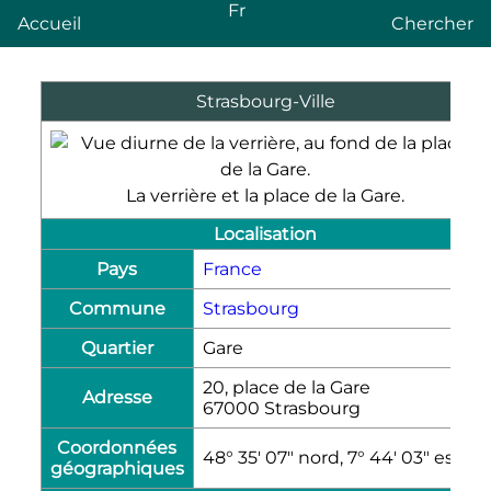
Fr
Accueil
Chercher
Strasbourg-Ville
La verrière et la place de la Gare.
Localisation
Pays
France
Commune
Strasbourg
Quartier
Gare
20, place de la Gare
Adresse
67000 Strasbourg
Coordonnées
48° 35′ 07″ nord, 7° 44′ 03″ est
géographiques