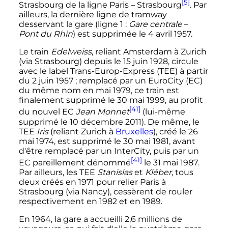
[5]
Strasbourg de la ligne Paris
– Strasbourg
. Par
ailleurs, la dernière ligne de tramway
desservant la gare (
ligne 1
:
Gare centrale
–
Pont du Rhin
) est supprimée le
4 avril 1957
.
Le train
Edelweiss
, reliant Amsterdam à Zurich
(via Strasbourg) depuis le
15 juin 1928
, circule
avec le label Trans-Europ-Express (TEE) à partir
du
2 juin 1957
; remplacé par un EuroCity (EC)
du même nom en
mai 1979
, ce train est
finalement supprimé le
30 mai 1999
, au profit
[41]
du nouvel EC
Jean Monnet
(lui-même
supprimé le
10 décembre 2011
). De même, le
TEE
Iris
(reliant Zurich à
Bruxelles
), créé le
26
mai 1974
, est supprimé le
30 mai 1981
, avant
d'être remplacé par un InterCity, puis par un
[41]
EC pareillement dénommé
le
31 mai 1987
.
Par ailleurs, les TEE
Stanislas
et
Kléber
, tous
deux créés en 1971 pour relier Paris à
Strasbourg (via Nancy), cessèrent de rouler
respectivement en 1982 et en 1989.
En 1964, la gare a accueilli
2,6 millions de