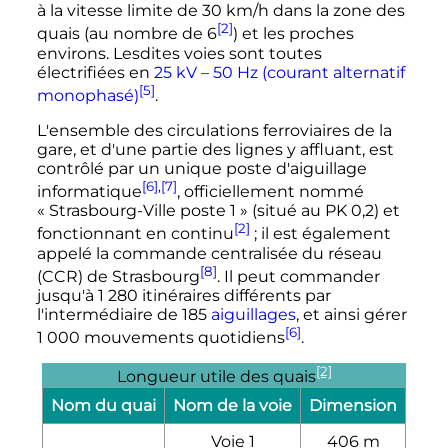
à la vitesse limite de
30
km/h
dans la zone des
[2]
quais (au nombre de 6
) et les proches
environs. Lesdites voies sont toutes
électrifiées en
25
kV
–
50
Hz
(courant alternatif
[5]
monophasé)
.
L'ensemble des circulations ferroviaires de la
gare, et d'une partie des lignes y affluant, est
contrôlé par un unique poste d'aiguillage
[6]
,
[7]
informatique
, officiellement nommé
« Strasbourg-Ville poste 1 » (situé au
PK 0,2
) et
[2]
fonctionnant en continu
; il est également
appelé la commande centralisée du réseau
[8]
(CCR) de Strasbourg
. Il peut commander
jusqu'à
1 280 itinéraires
différents par
l'intermédiaire de
185
aiguillages
, et ainsi gérer
[6]
1 000 mouvements
quotidiens
.
[2]
Longueur utile des quais
Nom du quai
Nom de la voie
Dimension
Voie 1
406
m