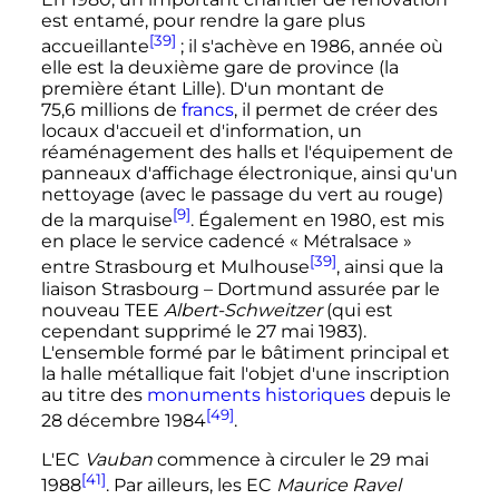
est entamé, pour rendre la gare plus
[39]
accueillante
; il s'achève en 1986, année où
elle est la deuxième gare de province (la
première étant Lille). D'un montant de
75,6 millions
de
francs
, il permet de créer des
locaux d'accueil et d'information, un
réaménagement des halls et l'équipement de
panneaux d'affichage électronique, ainsi qu'un
nettoyage (avec le passage du vert au rouge)
[9]
de la marquise
. Également en 1980, est mis
en place le service cadencé «
Métralsace
»
[39]
entre Strasbourg et Mulhouse
, ainsi que la
liaison Strasbourg
– Dortmund assurée par le
nouveau TEE
Albert-Schweitzer
(qui est
cependant supprimé le
27 mai 1983
).
L'ensemble formé par le bâtiment principal et
la halle métallique fait l'objet d'une inscription
au titre des
monuments historiques
depuis le
[49]
28 décembre 1984
.
L'EC
Vauban
commence à circuler le
29 mai
[41]
1988
. Par ailleurs, les EC
Maurice Ravel