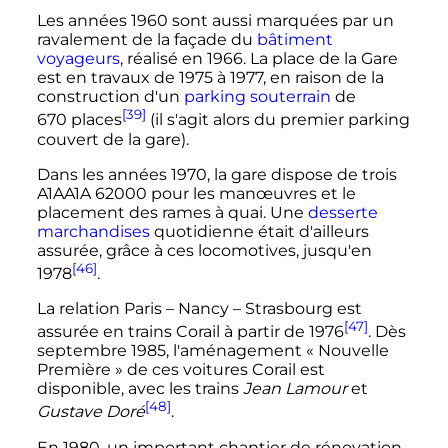
Les
années 1960
sont aussi marquées par un
ravalement de la façade du
bâtiment
voyageurs
, réalisé en 1966. La place de la Gare
est en travaux de 1975 à 1977, en raison de la
construction d'un
parking souterrain
de
[39]
670 places
(il s'agit alors du premier parking
couvert de la gare).
Dans les
années 1970
, la gare dispose de trois
A1AA1A 62000
pour les manœuvres et le
placement des rames à quai. Une
desserte
marchandises
quotidienne était d'ailleurs
assurée, grâce à ces locomotives, jusqu'en
[46]
1978
.
La relation Paris
– Nancy
– Strasbourg est
[47]
assurée en
trains Corail
à partir de 1976
. Dès
septembre 1985
, l'aménagement «
Nouvelle
Première
» de ces
voitures Corail
est
disponible, avec les trains
Jean Lamour
et
[48]
Gustave Doré
.
En 1980, un important chantier de rénovation