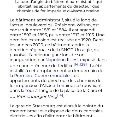
La tour d'angle du bâtiment administratif, qui
abritait les appartements du directeur des
chemins de fer impériaux d'Alsace-Lorraine.
Le bâtiment administratif, situé le long de
l'actuel boulevard du Président-Wilson, est
construit entre 1881 et 1884. Il est agrandi
entre 1892 et 1893, puis entre 1912 et 1913. Une
dernière extension est réalisée en 1920. Dans
les
années 2020
, ce bâtiment abrite la
direction régionale de la SNCF. Un aigle, qui
pavoisait l'ancienne gare lors de son
inauguration par
Napoléon
III
, est exposé dans
[14]
,
[28]
une cour intérieure de l'édifice
. Il a été
installé à cet emplacement au lendemain de
la
Première Guerre mondiale
. Les
appartements du directeur des chemins de
fer impériaux d'Alsace-Lorraine se trouvaient
dans la
tour
à l'angle de la place de la Gare et
[14]
du
Kronenburger Ring
.
La gare de Strasbourg est alors à la pointe du
modernisme
: elle dispose de deux centrales
électriques afin d'alimenter le
bâtiment