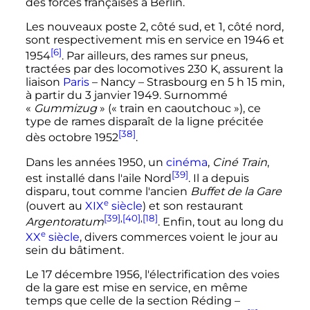
des forces françaises à Berlin.
Les nouveaux
poste 2
, côté sud, et 1, côté nord,
sont respectivement mis en service en 1946 et
[6]
1954
. Par ailleurs, des
rames sur pneus
,
tractées par des
locomotives 230 K
, assurent la
liaison
Paris
– Nancy
– Strasbourg en
5
h
15
min
,
à partir du
3 janvier 1949
. Surnommé
«
Gummizug
» («
train en caoutchouc
»), ce
type de rames disparaît de la ligne précitée
[38]
dès
octobre 1952
.
Dans les
années 1950
, un
cinéma
,
Ciné Train
,
[39]
est installé dans l'aile Nord
. Il a depuis
disparu, tout comme l'ancien
Buffet de la Gare
e
(ouvert au
XIX
siècle
) et son restaurant
[39]
,
[40]
,
[18]
Argentoratum
. Enfin, tout au long du
e
XX
siècle
, divers commerces voient le jour au
sein du bâtiment.
Le
17 décembre 1956
, l'électrification des voies
de la gare est mise en service, en même
temps que celle de la section Réding
–