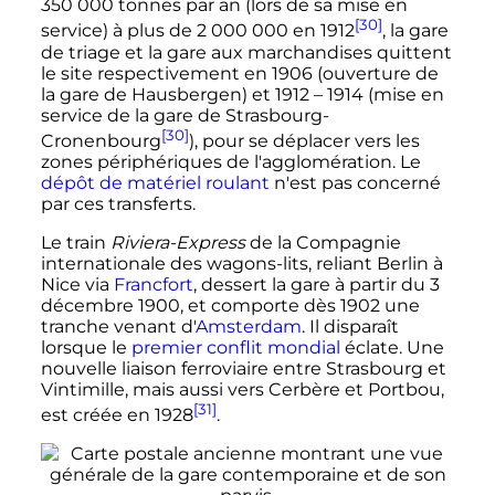
350 000 tonnes
par an (lors de sa mise en
[30]
service) à plus de
2 000 000
en 1912
, la gare
de triage et la gare aux marchandises quittent
le site respectivement en 1906 (ouverture de
la gare de Hausbergen) et 1912
– 1914 (mise en
service de la gare de Strasbourg-
[30]
Cronenbourg
), pour se déplacer vers les
zones périphériques de l'agglomération. Le
dépôt de matériel roulant
n'est pas concerné
par ces transferts.
Le train
Riviera-Express
de la Compagnie
internationale des wagons-lits, reliant Berlin à
Nice via
Francfort
, dessert la gare à partir du
3
décembre 1900
, et comporte dès 1902 une
tranche venant d'
Amsterdam
. Il disparaît
lorsque le
premier conflit mondial
éclate. Une
nouvelle liaison ferroviaire entre Strasbourg et
Vintimille, mais aussi vers Cerbère et Portbou,
[31]
est créée en 1928
.