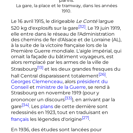
La gare, la place et le tramway, dans les
années
1910
.
Le
16 avril 1915
, le dirigeable
Le Conté
largue
[32]
520
kg
d'explosifs sur la gare
. Le
19 juin 1919
,
elle entre dans le réseau de l'Administration
des chemins de fer d'Alsace et de Lorraine (AL),
à la suite de la victoire française lors de la
Première Guerre mondiale. L'aigle impérial, qui
ornait la façade du
bâtiment voyageurs
, est
alors remplacé par les armes de la ville de
[13]
Strasbourg
et les deux grandes fresques du
[26]
hall Central
disparaissent totalement
.
Georges Clemenceau
, alors
président du
Conseil
et
ministre de la Guerre
, se rend à
Strasbourg en
novembre 1919
(pour y
[33]
prononcer un discours
), en arrivant par la
[34]
gare
. Les
plans
de cette dernière sont
redessinés en 1923, tout en traduisant en
[27]
français
les légendes d'origine
.
En 1936, des études sont lancées pour