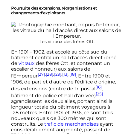
Poursuite des extensions, réorganisations et
changements d'exploitants
Les vitraux des frères Ott.
En 1901
– 1902, est accolé au côté sud du
bâtiment central un hall d'accès direct (orné
de
vitraux
des frères Ott, et contenant un
escalier d'honneur) aux salons de
[27]
,
[28]
,
[29]
,
[13]
,
[18]
l'Empereur
. Entre 1900 et
1906, de part et d'autre de l'édifice d'origine,
[16]
des extensions (centre de tri postal
,
[25]
bâtiment de police et hall d'arrivée)
agrandissent les deux ailes, portant ainsi la
longueur totale du
bâtiment voyageurs
à
128 mètres
. Entre 1901 et 1936, ce sont trois
nouveaux quais de
300 mètres
qui sont
construits. Le
trafic de marchandises
ayant
considérablement augmenté, passant de