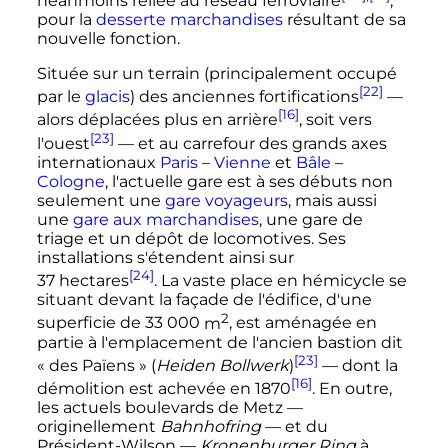
néanmoins reliée au réseau ferroviaire
,
pour la
desserte marchandises
résultant de sa
nouvelle fonction.
Située sur un terrain (principalement occupé
[22]
par le
glacis
) des anciennes fortifications
—
[16]
alors déplacées plus en arrière
, soit vers
[23]
l'ouest
—
et au carrefour des grands axes
internationaux
Paris
–
Vienne
et
Bâle
–
Cologne
, l'actuelle gare est à ses débuts non
seulement une
gare voyageurs
, mais aussi
une
gare aux marchandises
, une gare de
triage et un dépôt de locomotives. Ses
installations s'étendent ainsi sur
[24]
37
hectares
. La vaste place en hémicycle se
situant devant la façade de l'édifice, d'une
2
superficie de
33 000
m
, est aménagée en
partie à l'emplacement de l'ancien bastion dit
[23]
«
des Païens
» (
Heiden Bollwerk
)
—
dont la
[16]
démolition est achevée en 1870
. En outre,
les actuels boulevards de Metz
—
originellement
Bahnhofring
—
et du
Président-Wilson
—
Kronenburger Ring
à