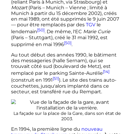
(reliant Paris à Munich, via Strasbourg) et
Mozart
(Paris
– Munich
– Vienne
; limité à
Munich à partir du
15 décembre 2002
), créés
en
mai 1989
, ont été supprimés le
9 juin 2007
—
pour être remplacés par des
TGV
le
[50]
lendemain
. De même, l'EC
Marie Curie
(Paris
– Stuttgart), créé le
31 mai 1992
, est
[50]
supprimé en
mai 1996
.
Au tout début des années 1990, le bâtiment
des messageries (
halle Sernam
), qui se
trouvait côté sud (boulevard de Metz), est
[14]
remplacé par le parking Sainte-Aurélie
[51]
(construit en 1991
). Le site des trains auto-
couchettes, jusqu'alors implanté dans ce
secteur, est transféré rue du Rempart.
La façade sur la place de la Gare, dans son état de
2003.
En 1994, la première ligne du
nouveau