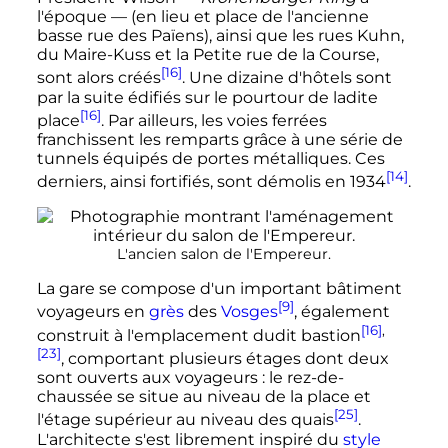
l'époque
—
(en lieu et place de l'ancienne
basse rue des Païens), ainsi que les rues Kuhn,
du Maire-Kuss et la Petite rue de la Course,
[16]
sont alors créés
. Une dizaine d'hôtels sont
par la suite édifiés sur le pourtour de ladite
[16]
place
. Par ailleurs, les voies ferrées
franchissent les remparts grâce à une série de
tunnels équipés de portes métalliques. Ces
[14]
derniers, ainsi fortifiés, sont démolis en 1934
.
L'ancien salon de l'Empereur.
La gare se compose d'un important
bâtiment
[9]
voyageurs
en
grès
des
Vosges
, également
[16]
,
construit à l'emplacement dudit bastion
[23]
, comportant plusieurs étages dont deux
sont ouverts aux voyageurs
: le rez-de-
chaussée se situe au niveau de la place et
[25]
l'étage supérieur au niveau des quais
.
L'architecte s'est librement inspiré du
style