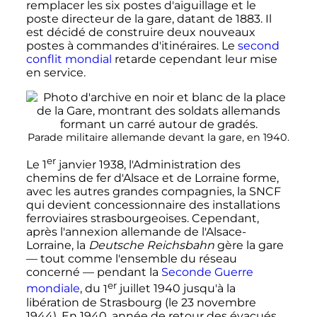
remplacer les six postes d'aiguillage et le
poste directeur de la gare, datant de 1883. Il
est décidé de construire deux nouveaux
postes à commandes d'itinéraires. Le
second
conflit mondial
retarde cependant leur mise
en service.
Parade militaire allemande devant la gare, en 1940.
er
Le
1
janvier 1938
, l'Administration des
chemins de fer d'Alsace et de Lorraine forme,
avec les autres grandes compagnies, la SNCF
qui devient concessionnaire des installations
ferroviaires strasbourgeoises. Cependant,
après l'annexion allemande de l'Alsace-
Lorraine, la
Deutsche Reichsbahn
gère la gare
—
tout comme l'ensemble du
réseau
concerné
—
pendant la
Seconde Guerre
er
mondiale
, du
1
juillet 1940
jusqu'à la
libération de Strasbourg (le
23 novembre
1944
). En 1940, année de retour des évacués,