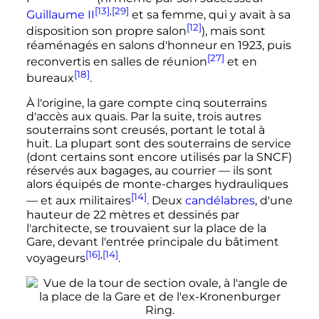
[13]
,
[29]
Guillaume
II
et sa femme, qui y avait à sa
[12]
disposition son propre salon
), mais sont
réaménagés en salons d'honneur en 1923, puis
[27]
reconvertis en salles de réunion
et en
[18]
bureaux
.
À l'origine, la gare compte cinq souterrains
d'accès aux quais. Par la suite, trois autres
souterrains sont creusés, portant le total à
huit. La plupart sont des souterrains de service
(dont certains sont encore utilisés par la SNCF)
réservés aux bagages, au courrier
—
ils sont
alors équipés de monte-charges hydrauliques
[14]
—
et aux militaires
. Deux
candélabres
, d'une
hauteur de
22 mètres
et dessinés par
l'architecte, se trouvaient sur la place de la
Gare, devant l'entrée principale du
bâtiment
[16]
,
[14]
voyageurs
.