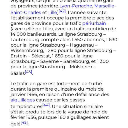
voyageurs
, ce qui fait d'elle la quatrième gare
de province (derrière
Lyon-Perrache
,
Marseille-
[42]
Saint-Charles
et
Lille
)
. L'année suivante,
l'établissement occupe la première place des
gares de province pour le trafic
périurbain
(avec celle de Lille), avec un trafic quotidien de
14 000
banlieusards
. La ligne Strasbourg
–
Lauterbourg compte alors
1 550 abonnés
,
1 630
pour la ligne Strasbourg
– Haguenau
–
Wissembourg,
1 280
pour la ligne Strasbourg
–
Erstein
– Sélestat,
1 650
pour la ligne
Strasbourg
– Saverne
– Sarrebourg, et
1 300
pour la ligne Strasbourg
– Molsheim
–
[43]
Saales
.
Le trafic en gare est fortement perturbé
durant la première quinzaine du mois de
janvier 1966
, en raison d'une défaillance des
aiguillages
causée par les basses
[44]
températures
. Une situation similaire
s'était produite lors de la vague de froid de
février 1956
, puisque
160 aiguillages
avaient
[45]
gelé
.