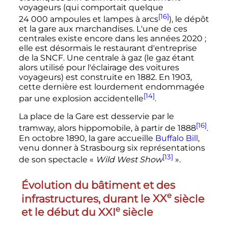
voyageurs
(qui comportait quelque
[16]
24 000 ampoules
et lampes à arcs
), le dépôt
et la gare aux marchandises. L'une de ces
centrales existe encore dans les
années 2020
;
elle est désormais le restaurant d'entreprise
de la SNCF. Une centrale à gaz (le gaz étant
alors utilisé pour l'éclairage des
voitures
voyageurs
) est construite en 1882. En 1903,
cette dernière est lourdement endommagée
[14]
par une explosion accidentelle
.
La place de la Gare est desservie par le
[16]
tramway, alors hippomobile, à partir de 1888
.
En
octobre 1890
, la gare accueille
Buffalo Bill
,
venu donner à Strasbourg six représentations
[13]
de son spectacle «
Wild West Show
».
Évolution du bâtiment et des
e
infrastructures, durant le
XX
siècle
e
et le début du
XXI
siècle