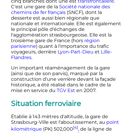
cinq branches dont une est
transfrontalière
.
C'est une gare de la
Société nationale des
chemins de fer français
(SNCF), dont la
desserte est aussi bien régionale que
nationale et internationale. Elle est également
le principal pôle d'échanges de
l'agglomération strasbourgeoise. Elle est la
troisième gare de France (hors
région
parisienne
) quant à l'importance du trafic
voyageurs, derrière
Lyon-Part-Dieu
et
Lille-
Flandres
.
Un important réaménagement de la gare
(ainsi que de son parvis), marqué par la
construction d'une verrière devant la façade
historique, a été réalisé dans le cadre de la
mise en service du
TGV Est
en 2007.
Situation ferroviaire
Établie à
143 mètres
d'altitude, la gare de
Strasbourg-Ville est l'aboutissement, au
point
[4]
kilométrique
(PK)
502,000
, de la ligne de