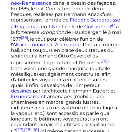
néo-Renaissance
dans le dessin des façades.
En 1885, le
hall Central
est orné de deux
fresques, réalisées par Hermann Knackfuss,
représentant l'entrée de
Frédéric Barberousse
er
à
Haguenau
en
1167
et celle de
Guillaume
I
à
la forteresse
Kronprinz
de Hausbergen le
3 mai
[26]
1877
, le tout pour célébrer l'union de
l'
Alsace-Lorraine
à l'
Allemagne
. Dans ce même
hall, sont toujours en place deux statues du
sculpteur allemand Otto Geyer
; elles
[18]
représentent l'agriculture et l'industrie
.
Côté voies, une grande marquise (ou halle
métallique) est également construite, afin
d'abriter les voyageurs en attente sur les
quais. Enfin, des salons de l'Empereur,
dessinés
par l'architecte
Hermann Eggert
et
luxueusement
aménagés (mobilier rare,
cheminées en marbre, grands lustres,
radiateurs reliés à un système de chauffage à
la vapeur
,
etc.
), sont accessibles par le quai
longeant le
bâtiment voyageurs
; ils n'ont
cependant jamais été utilisés par
Guillaume
er
[27]
,
[28]
,
[18]
I
(ni même par son successeur