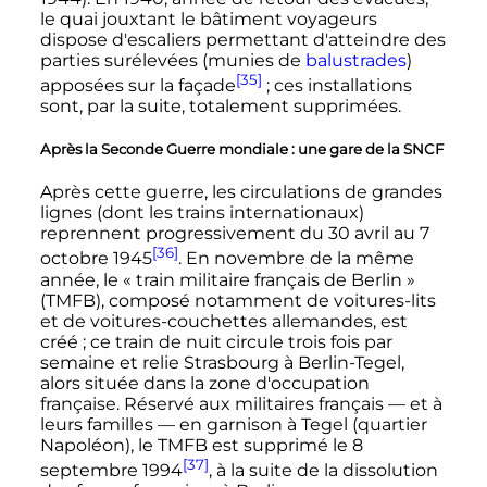
le quai jouxtant le
bâtiment voyageurs
dispose d'escaliers permettant d'atteindre des
parties surélevées (munies de
balustrades
)
[35]
apposées sur la façade
; ces installations
sont, par la suite, totalement supprimées.
Après la Seconde Guerre mondiale
: une gare de la SNCF
Après cette guerre, les circulations de grandes
lignes (dont les trains internationaux)
reprennent progressivement du
30 avril
au
7
[36]
octobre 1945
. En novembre de la même
année, le «
train militaire français de Berlin
»
(TMFB), composé notamment de voitures-lits
et de voitures-couchettes allemandes, est
créé
; ce train de nuit circule trois fois par
semaine et relie Strasbourg à Berlin-Tegel,
alors située dans la zone d'occupation
française. Réservé aux militaires français
—
et à
leurs familles
—
en garnison à Tegel (quartier
Napoléon), le TMFB est supprimé le
8
[37]
septembre 1994
, à la suite de la dissolution