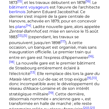
[15]
[16]
1873
, et les travaux débutent en 1878
. Le
bâtiment voyageurs
est l'œuvre de l'architecte
berlinois
Johann Eduard Jacobsthal. Ce
dernier s'est inspiré de la gare centrale de
Hanovre, achevée en 1879, pour en concevoir
[14]
les
plans
. Ladite nouvelle gare, alors appelée
Zentral-Bahnhof
, est mise en service le
15 août
[13]
,
[5]
1883
(cependant, les travaux se
[17]
poursuivent jusqu'en 1898
). À cette
occasion, un banquet est organisé, mais sans
inauguration officielle. Le premier train qui
[16]
,
entre en gare est l'express d'Appenweier
[18]
. La nouvelle gare est le premier bâtiment
de Strasbourg entièrement éclairé à
[13]
l'électricité
. Elle remplace dès lors la
gare du
[9]
,
[13]
Marais-Vert
, en cul-de-sac et trop exiguë
,
donc incompatible avec le développement du
réseau d'Alsace-Lorraine et de son intérêt
[19]
stratégique militaire
. Cette dernière,
désormais nommée «
ancienne gare
», est
transformée en halle de marché
; elle reste
[20]
,
[21]