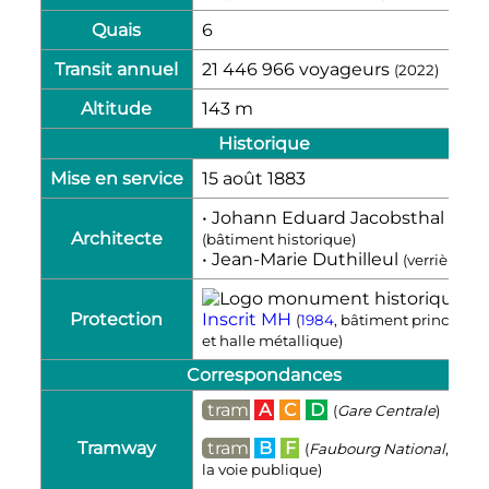
Quais
6
Transit annuel
21 446 966 voyageurs
(2022)
Altitude
143
m
Historique
Mise en service
15 août 1883
• Johann Eduard Jacobsthal
Architecte
(bâtiment historique)
• Jean-Marie Duthilleul
(verrière)
Protection
Inscrit MH
(
1984
, bâtiment principal
et halle métallique)
Correspondances
tram
A
C
D
(
Gare Centrale
)
Tramway
tram
B
F
(
Faubourg National
, par
la voie publique)