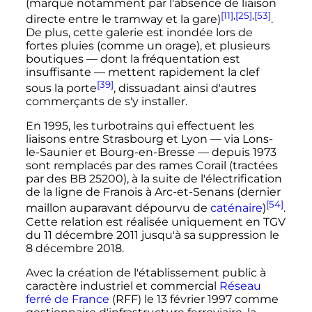
(marqué notamment par l'absence de liaison
[11]
,
[25]
,
[53]
directe entre le tramway et la gare)
.
De plus, cette galerie est inondée lors de
fortes pluies (comme un orage), et plusieurs
boutiques
—
dont la fréquentation est
insuffisante
—
mettent rapidement la clef
[39]
sous la porte
, dissuadant ainsi d'autres
commerçants de s'y installer.
En 1995, les turbotrains qui effectuent les
liaisons entre Strasbourg et Lyon
—
via
Lons-
le-Saunier
et
Bourg-en-Bresse
—
depuis 1973
sont remplacés par des
rames Corail
(tractées
par des
BB 25200
), à la suite de l'électrification
de la ligne de Franois à Arc-et-Senans (dernier
[54]
maillon auparavant dépourvu de
caténaire
)
.
Cette relation est réalisée uniquement en TGV
du
11 décembre 2011
jusqu'à sa suppression le
8 décembre 2018
.
Avec la création de l'établissement public à
caractère industriel et commercial
Réseau
ferré de France
(RFF) le
13 février 1997
comme