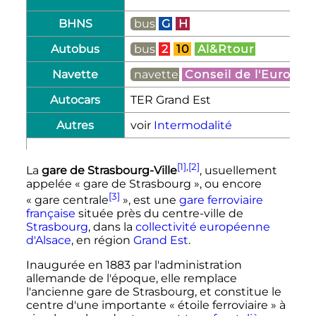
BHNS
bus
G
H
Autobus
bus
2
10
Al&Rtour
Navette
navette
Conseil de l'Europe
Autocars
TER Grand Est
Autres
voir
Intermodalité
[1]
,
[2]
La
gare de Strasbourg-Ville
, usuellement
appelée «
gare de Strasbourg
», ou encore
[3]
«
gare centrale
», est une
gare ferroviaire
française
située près du centre-ville de
Strasbourg
, dans la
collectivité européenne
d'Alsace
, en région
Grand Est
.
Inaugurée en 1883 par l'administration
allemande de l'époque, elle remplace
l'ancienne gare de Strasbourg, et constitue le
centre d'une importante «
étoile ferroviaire
» à