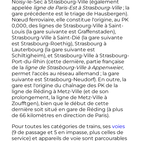
Noisy-le-Sec à Strasbourg-Ville (également
appelée
ligne de Paris-Est à Strasbourg-Ville
; la
gare précédente est le triage de Hausbergen).
Nœud ferroviaire, elle constitue l'origine, au
PK
0,000
, des lignes de Strasbourg-Ville à Saint-
Louis (la gare suivante est Graffenstaden),
Strasbourg-Ville à Saint-Dié (la gare suivante
est Strasbourg-Roethig), Strasbourg à
Lauterbourg (la gare suivante est
Schiltigheim), et Strasbourg-Ville à Strasbourg-
Port-du-Rhin (cette dernière, partie française
de la
ligne de Strasbourg-Ville à Appenweier
,
permet l'accès au réseau allemand
; la gare
suivante est Strasbourg-Neudorf). En outre, la
gare est l'origine du chaînage des PK de la
ligne de Réding à Metz-Ville (et de son
prolongement, la ligne de Metz-Ville à
Zoufftgen), bien que le début de cette
dernière soit situé en gare de Réding (à plus
de
66 kilomètres
en direction de Paris).
Pour toutes les catégories de trains, ses
voies
(
9 de passage
et
5 en impasse
, plus celles de
service) et appareils de voie sont parcourables