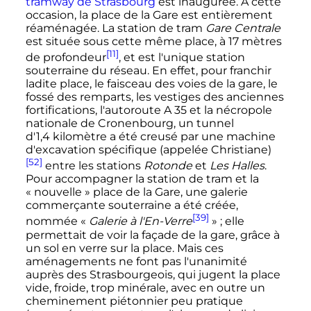
tramway de Strasbourg
est inaugurée. À cette
occasion, la place de la Gare est entièrement
réaménagée. La station de tram
Gare Centrale
est située sous cette même place, à
17 mètres
[11]
de profondeur
, et est l'unique station
souterraine du réseau. En effet, pour franchir
ladite place, le faisceau des voies de la gare, le
fossé des remparts, les vestiges des anciennes
fortifications, l'
autoroute A 35
et la nécropole
nationale de Cronenbourg, un tunnel
d'
1,4 kilomètre
a été creusé par une machine
d'excavation spécifique (appelée Christiane)
[52]
entre les stations
Rotonde
et
Les Halles
.
Pour accompagner la station de tram et la
«
nouvelle
» place de la Gare, une galerie
commerçante souterraine a été créée,
[39]
nommée «
Galerie à l'En-Verre
»
; elle
permettait de voir la façade de la gare, grâce à
un sol en verre sur la place. Mais ces
aménagements ne font pas l'unanimité
auprès des Strasbourgeois, qui jugent la place
vide, froide, trop minérale, avec en outre un
cheminement piétonnier peu pratique