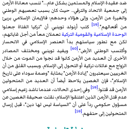
ضد عقيدة الإسلام والمسلمين بشكل عام..." تنسب معاناة الأرمن
إلى جمعية الاتحاد والترقي.. حيث كان بسبب تعصبهم الوطني
والغيرة من الأرمن، وإلى هؤلاء وحدهم؛ فالإيمان الإسلامي بريئ
[59]
من أفعالهم".
كتب أرنولد توينبي أن "تركيا الفتاة جعلوا
الوحدة الإسلامية
والقومية التركية
تعملان معاً من أجل غاياتهم،
لكن مع تطور سياستهم بدأ العنصر الإسلامي في الانحسار
[60]
وأكتسب الوطني الأرض".
ويفيد توينبي ومختلف المصادر
الأخرى أن العديد من الأرمن كانوا قد نجوا من الموت من خلال
الزواج مع عائلات تركية أو التحول إلى الإسلام. وبسبب القلق من أن
الغربيين سيعتبرون "إبادة الأرمن" بمثابة "وصمة سوداء على تاريخ
الإسلام"، فإن الغصين يلاحظ أيضاً أن العديد من المتحولين
[59]
الأرمن قد قتلوا.
وفي إحدى الحالات، عندما ناشد زعيم إسلامي
عدم قتل الأرمن الذين اعتنقوا الإسلام، نقلت صحيفة الغصين عن
مسؤول حكومي رداً على أن "السياسة ليس لها دين"، قبل إرسال
[59]
المتحولين إلى حتفهم.