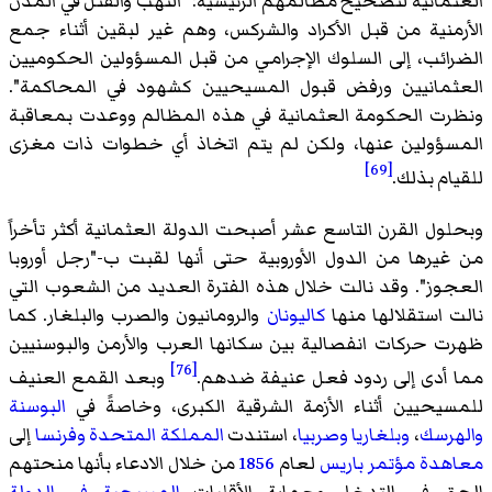
العثمانية لتصحيح مظالمهم الرئيسية: "النهب والقتل في المدن
الأرمنية من قبل الأكراد والشركس، وهم غير لبقين أثناء جمع
الضرائب، إلى السلوك الإجرامي من قبل المسؤولين الحكوميين
العثمانيين ورفض قبول المسيحيين كشهود في المحاكمة".
ونظرت الحكومة العثمانية في هذه المظالم ووعدت بمعاقبة
المسؤولين عنها، ولكن لم يتم اتخاذ أي خطوات ذات مغزى
[69]
للقيام بذلك.
وبحلول القرن التاسع عشر أصبحت الدولة العثمانية أكثر تأخراً
من غيرها من الدول الأوروبية حتى أنها لقبت ب-"رجل أوروبا
العجوز". وقد نالت خلال هذه الفترة العديد من الشعوب التي
نالت استقلالها منها
كاليونان
والرومانيون والصرب والبلغار. كما
ظهرت حركات انفصالية بين سكانها العرب والأرمن والبوسنيين
[76]
مما أدى إلى ردود فعل عنيفة ضدهم.
وبعد القمع العنيف
للمسيحيين أثناء الأزمة الشرقية الكبرى، وخاصةً في
البوسنة
والهرسك
،
وبلغاريا
وصربيا
، استندت
المملكة المتحدة
وفرنسا
إلى
معاهدة مؤتمر باريس
لعام
1856
من خلال الادعاء بأنها منحتهم