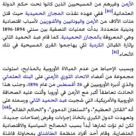
الأرمن
وغيرهم من المسيحيين الذين كانوا تحت حكم الدولة
[80]
العثمانية.
ففي عهده نفذت
المجازر الحميدية
حيث قتل
مئات الآلاف من
الأرمن
واليونانيين
والآشوريين
لأسباب اقتصادية
ودينية متعددة. بدأت عمليات التصفية بين سنتي 1894-1896
وهي المعروفة
بالمجازر الحميدية
. كما قام عبد الحميد الثاني
بإثارة القبائل
الكردية
لكي يهاجموا القرى المسيحية في تلك
[81]
الأنحاء.
وبسبب الإحباط من عدم المبالاة الأوروبية بالمذابح، استولت
مجموعة من أعضاء
الاتحاد الثوري الأرمني
على
البنك العثماني
والذي أديره الأوروبيين في
26 أغسطس
من عام
1896
، وجلب هذا
الحادث تعاطفاً أكبر مع الأرمن في أوروبا وأثنت عليه الصحافة
الأوروبية والأمريكية، التي شجبت
عبد الحميد الثاني
ورسمته على
[68]
أنه "القاتل العظيم"، و"السلطان الدموي"، و"الحاكم الظالم"
وتعهدت الدول الكبرى باتخاذ إجراءات وفرض إصلاحات جديدة،
لكن لم تؤت ثمارها أبداً بسبب المصالح السياسية والاقتصادية
المتضاربة. وقام أحد أفراد منظمة
الطاشناق
بمحاولة فاشلة