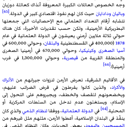
وجه الخصوص العائلات الكبيرة المعروفة آنذاك كعائلة دوزيان
[65]
وباليان
ودادايان
حيث كان لهم نفوذ اقتصادي كبير في الدولة.
تتشابه أرقام التعداد العثماني مع الإحصائيات التي جمعتها
البطريركية الأرمينية، ولكن حسب تقديرات الأخيرة، كان هناك
حوالي ثلاثة ملايين أرمني يعيشون في الدولة العثمانية في عام
1878
(400,000 في القسطنطينية
والبلقان
، وحوالي 600,000 في
آسيا الصغرى
وكيليكيا
، وحوالي 670,000 في أرمينيا الصغرى
والمنطقة القريبة من
قيصرية
، وحوالي 1,300,000 في غرب
[66]
أرمينيا).
في الأقاليم الشرقية، تعرض الأرمن لنزوات جيرانهم من
الأتراك
والأكراد
، والذين كانوا يفرطون في فرض الضرائب عليهم،
ويخضعونهم للقصف والخطف، ويجبروهم على التحول إلى
الإسلام، ويستغلون عدم تدخل من السلطات المركزية أو
[64]
المحلية.
في
الدولة العثمانية
، ووفقا
لنظام الذمي
والذي كان
ينفّذ في البلدان الإسلامية، أعطوا الأرمن، مثلهم مثل غيرهم من
المسيحيين
واليهود
، بعض الحريات. وكان النظام الذمي في