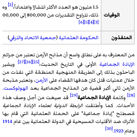
[2]
1.5 مليون هو العدد الأكثر انتشارًا واعتماداً،
ومع
الوفيات
ذلك، تتراوح التقديرات من 800,000 إلى 1,800,000.
[6]
[5]
[4]
[3]
المنفذون
الحكومة العثمانية
(
جمعية الاتحاد والترقي
)
من المعترف به على نطاق واسع أن مذابح الأرمن تعتبر من جرائم
[27]
[26]
[25]
الإبادة الجماعية
الأولى في التاريخ الحديث،
ويشير
الباحثون بذلك إلى الطريقة المنهجية المنظمّة التي نفذت من
خلال عمليات قتل كان هدفها القضاء على
الأرمن
، وتعتبر مذبحة
الأرمن ثاني أكبر قضية عن المذابح الجماعية بعد
الهولوكست
.
[29]
[28]
وكلمة
الإبادة الجماعية
قد صيغت من أجل وصف هذه
الأحداث. كما وأطلقت
الرابطة الدولية لعلماء الإبادة الجماعية
مُصطلح "إبادة جماعية" على الحملة العثمانية التي قام بها
الأتراك ضد الأقليات المسيحية في الدولة العثمانية بين عام
1914
[30]
وعام
1923
.