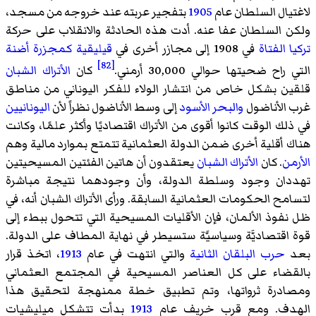
لاغتيال السلطان عام
1905
بتفجير عربته عند خروجه من مسجد،
ولكن السلطان عفا عنه. أدت هذه الحادثة والانقلاب على حركة
تركيا الفتاة
في 1908 إلى مجازر أخرى في
قيليقية
كمجزرة أضنة
[82]
التي راح ضحيتها حوالي 30,000 أرمني.
كان
الأتراك الشبان
قلقين بشكل خاص من انتشار الولاء للفكر اليوناني من مناطق
غرب الأناضول
والبحر الأسود
إلى وسط الأناضول نظراً لأن
اليونانيين
في ذلك الوقت كانوا أقوى من الأتراك اقتصاديًا وأكثر علمًا، وكانت
هناك أقلية أخرى ضمن الدولة العثمانية تتمتع بموارد مالية وهم
الأرمن
. كان
الأتراك الشبان
يعتقدون أن هاتين الفئتين المسيحيتين
تهددان وجود وسلطة الدولة، وأن وجودهما نتيجة مباشرة
لتسامح الحكومات العثمانية السابقة. ورأى الأتراك الشبان أنه، في
ظل نفوذ الألمان، فإن الأقليات المسيحية التي تتحول ببطء إلى
قوة اقتصاديَّة وسياسيَّة ستسيطر في نهاية المطاف على الدولة.
بعد
حرب البلقان الثانية
والتي انتهت في عام
1913
، اتخذ قرار
بالقضاء على كل العناصر المسيحية في المجتمع العثماني
ومصادرة ثرواتها، وتم تطبيق خطة ممنهجة لتحقيق هذا
الهدف. ومع قرب خريف عام
1913
بدأت تتشكل ميليشيات