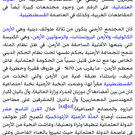
العثمانية
، على الرغم من وجود مجتمعات كبيرة أيضاً في
المقاطعات الغربية، وكذلك في العاصمة
القسطنطينية
.
كان المجتمع الأرمني يتكون من ثلاثة طوائف دينية وهي
الأرمن
الكاثوليك
،
والأرمن البروتستانت
،
والرسوليين الأرمن
، وهي الكنيسة
التي يتبعها الأغلبية الساحقة من الأرمن. في ظل نظام الملة،
سُمح للجماعة الأرمنية بحكم نفسها تحت نظام الحكم الديني
الخاص بها مع تدخل قليل نسبياً من الحكومة العثمانية. عاش
معظم الأرمن - ما يقرب من 70% - في ظروف فقيرة وخطيرة في
الريف، بإستثناء طبقة غنية من الأرمن والتي اتخذت من
القسطنطينية
مقراً لها، وضمت النخبة الأرمنية نخبة اجتماعية
كان من بين أعضاءها آل دوزيان (مدراء وزارة المالية)، وآل باليان (كبار
المهندسين المعماريين) وآل داديان (المشرفين على مطاحن
[64]
[63]
البارود والمصانع الصناعية).
خلال
القرن التاسع عشر
تحسنت أوضاع
الملّة الأرمنيّة الأرثوذكسيّة
لتُصبح أكثر طوائف
الدولة العثمانية تنظيمًا وثراءً وتعليمًا، وعاشت النخبة من الأرمن
في عاصمة الدولة العثمانية حيث تميزوا بالغناء الفاحش وعلى