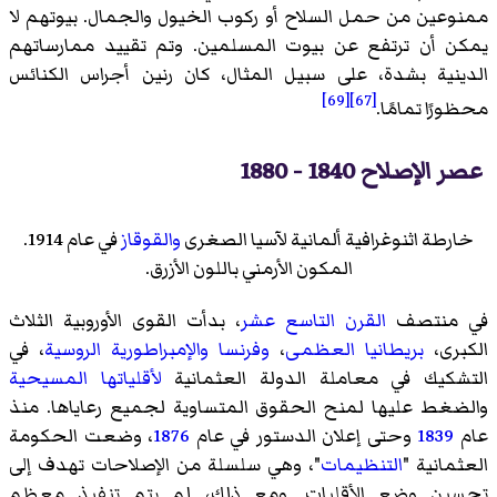
ممنوعين من حمل السلاح أو ركوب الخيول والجمال. بيوتهم لا
يمكن أن ترتفع عن بيوت المسلمين. وتم تقييد ممارساتهم
الدينية بشدة، على سبيل المثال، كان رنين أجراس الكنائس
[69]
[67]
محظورًا تمامًا.
عصر الإصلاح 1840 - 1880
خارطة اثنوغرافية ألمانية لآسيا الصغرى
والقوقاز
في عام 1914.
المكون الأرمني باللون الأزرق.
في منتصف
القرن التاسع عشر
، بدأت القوى الأوروبية الثلاث
الكبرى،
بريطانيا العظمى
،
وفرنسا
والإمبراطورية الروسية
، في
التشكيك في معاملة الدولة العثمانية
لأقلياتها المسيحية
والضغط عليها لمنح الحقوق المتساوية لجميع رعاياها. منذ
عام
1839
وحتى إعلان الدستور في عام
1876
، وضعت الحكومة
العثمانية "
التنظيمات
"، وهي سلسلة من الإصلاحات تهدف إلى
تحسين وضع الأقليات. ومع ذلك، لم يتم تنفيذ معظم