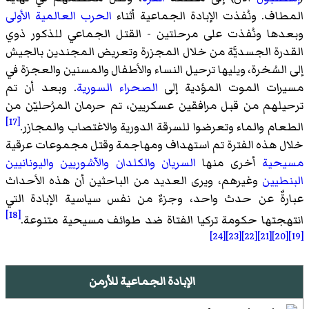
المطاف. ونُفذت الإبادة الجماعية أثناء
الحرب العالمية الأولى
وبعدها ونُفذت على مرحلتين - القتل الجماعي للذكور ذوي
القدرة الجسديَّة من خلال المجزرة وتعريض المجندين بالجيش
إلى السُخرة، ويليها ترحيل النساء والأطفال والمسنين والعجزة في
مسيرات الموت المؤدية إلى
الصحراء السورية
. وبعد أن تم
ترحيلهم من قبل مرافقين عسكريين، تم حرمان المرُحليّن من
[17]
الطعام والماء وتعرضوا للسرقة الدورية والاغتصاب والمجازر.
خلال هذه الفترة تم استهداف ومهاجمة وقتل مجموعات عرقية
مسيحية
أخرى منها
السريان
والكلدان
والآشوريين
واليونانيين
البنطيين
وغيرهم، ويرى العديد من الباحثين أن هذه الأحداث
عبارةٌ عن حدث واحد، وجزءٌ من نفس سياسية الإبادة التي
[18]
انتهجتها حكومة تركيا الفتاة ضد طوائف مسيحية متنوعة.
[24]
[23]
[22]
[21]
[20]
[19]
الإبادة الجماعية للأرمن