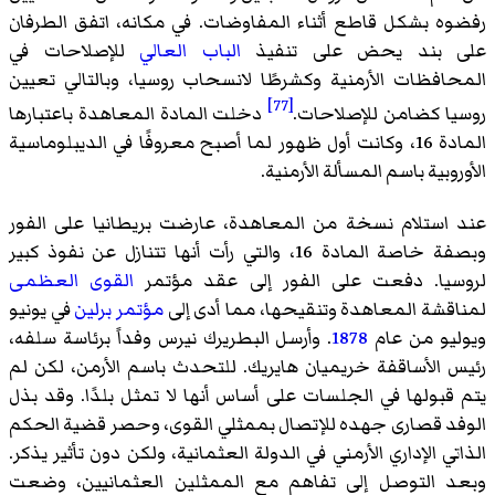
رفضوه بشكل قاطع أثناء المفاوضات. في مكانه، اتفق الطرفان
على بند يحض على تنفيذ
الباب العالي
للإصلاحات في
المحافظات الأرمنية وكشرطًا لانسحاب روسيا، وبالتالي تعيين
[77]
روسيا كضامن للإصلاحات.
دخلت المادة المعاهدة باعتبارها
المادة 16، وكانت أول ظهور لما أصبح معروفًا في الديبلوماسية
الأوروبية باسم المسألة الأرمنية.
عند استلام نسخة من المعاهدة، عارضت بريطانيا على الفور
وبصفة خاصة المادة 16، والتي رأت أنها تتنازل عن نفوذ كبير
لروسيا. دفعت على الفور إلى عقد مؤتمر
القوى العظمى
لمناقشة المعاهدة وتنقيحها، مما أدى إلى
مؤتمر برلين
في يونيو
ويوليو من عام
1878
. وأرسل البطريرك نيرس وفداً برئاسة سلفه،
رئيس الأساقفة خريميان هايريك. للتحدث باسم الأرمن، لكن لم
يتم قبولها في الجلسات على أساس أنها لا تمثل بلدًا. وقد بذل
الوفد قصارى جهده للإتصال بممثلي القوى، وحصر قضية الحكم
الذاتي الإداري الأرمني في الدولة العثمانية، ولكن دون تأثير يذكر.
وبعد التوصل إلى تفاهم مع الممثلين العثمانيين، وضعت