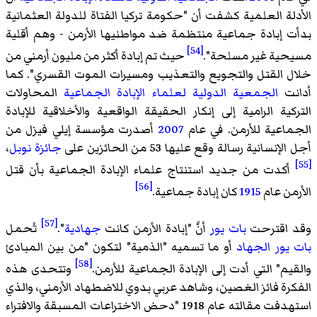
الأدلة العلمية كشفت أن "حكومة تركيا الفتاة للدولة العثمانية
بدأت إبادة جماعية منتظمة ضد مواطنيها الأرمن - وهم أقلية
[54]
مسيحية غير مسلحة".
حيث تم إبادة أكثر من مليون أرمني من
خلال القتل والتجويع والتعذيب ومسيرات الموت القسري". كما
أدانت
الجمعية الدولية لعلماء الإبادة الجماعية
المحاولات
التركية الرامية إلى إنكار الحقيقة الواقعية والأخلاقية للإبادة
الجماعية للأرمن. في عام
2007
أصدرت مؤسسة إيلي فيزل من
أجل الإنسانية رسالة وقع عليها 53 من الحائزين على
جائزة نوبل
،
[55]
أكدت من جديد استنتاج علماء الإبادة الجماعية بأن قتل
[56]
الأرمن عام
1915
كان إبادة جماعية.
[57]
وقد اقترحت
بات يور
أنَّ "إبادة الأرمن كانت
جهادية
".
تُحمل
بات يور
الجهاد
أو ما تسميه "الذمية" لتكون "من بين المبادئ
[58]
والقيم" التي أدت إلى الإبادة الجماعية للأرمن.
وتتحدى هذه
الفكرة فائز الغصين، وشاهد عربي بدوي للاضطهاد الأرمني، والذي
استهدفت مقالته عام 1918 "دحض الاختراعات المسبقة والافتراء