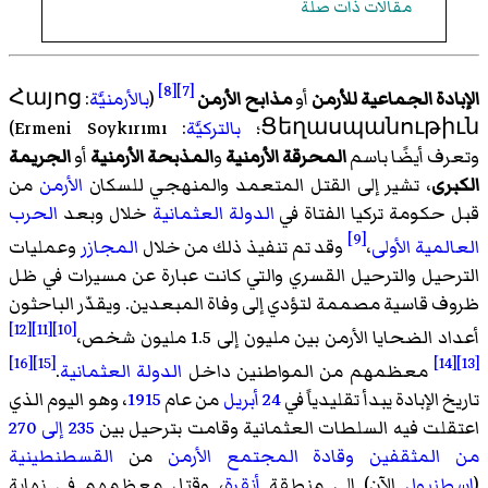
مقالات ذات صلة
[8]
[7]
الإبادة الجماعية للأرمن
أو
مذابح الأرمن
(
بالأرمنيَّة
: Հայոց
Ցեղասպանութիւն؛
بالتركيَّة
: Ermeni Soykırımı)
وتعرف أيضًا باسم
المحرقة الأرمنية
و
المذبحة الأرمنية
أو
الجريمة
الكبرى
، تشير إلى القتل المتعمد والمنهجي للسكان
الأرمن
من
قبل حكومة تركيا الفتاة في
الدولة العثمانية
خلال وبعد
الحرب
[9]
العالمية الأولى
،
وقد تم تنفيذ ذلك من خلال
المجازر
وعمليات
الترحيل والترحيل القسري والتي كانت عبارة عن مسيرات في ظل
ظروف قاسية مصممة لتؤدي إلى وفاة المبعدين. ويقدّر الباحثون
[12]
[11]
[10]
أعداد الضحايا الأرمن بين مليون إلى 1.5 مليون شخص،
[16]
[15]
[14]
[13]
معظمهم من المواطنين داخل
الدولة العثمانية
.
تاريخ الإبادة يبدأ تقليدياً في
24 أبريل
من عام
1915
، وهو اليوم الذي
اعتقلت فيه السلطات العثمانية وقامت بترحيل بين
235 إلى 270
من المثقفين وقادة المجتمع الأرمن
من
القسطنطينية
(
إسطنبول
الآن) إلى منطقة
أنقرة
، وقتل معظمهم في نهاية