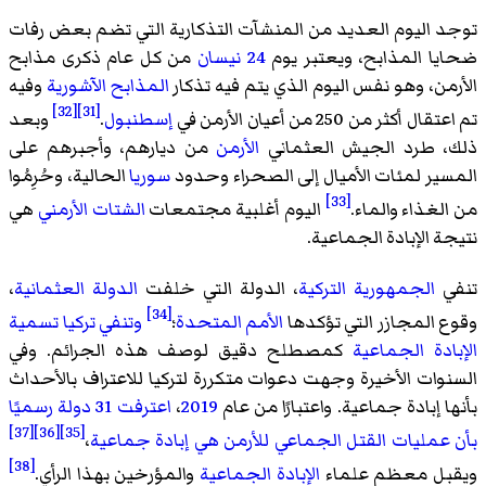
توجد اليوم العديد من المنشآت التذكارية التي تضم بعض رفات
ضحايا المذابح، ويعتبر يوم
24 نيسان
من كل عام ذكرى مذابح
الأرمن، وهو نفس اليوم الذي يتم فيه تذكار
المذابح الآشورية
وفيه
[32]
[31]
تم اعتقال أكثر من 250 من أعيان الأرمن في
إسطنبول
.
وبعد
ذلك، طرد الجيش العثماني
الأرمن
من ديارهم، وأجبرهم على
المسير لمئات الأميال إلى الصحراء وحدود
سوريا
الحالية، وحُرِمُوا
[33]
من الغذاء والماء.
اليوم أغلبية مجتمعات
الشتات الأرمني
هي
نتيجة الإبادة الجماعية.
تنفي
الجمهورية التركية
، الدولة التي خلفت
الدولة العثمانية
،
[34]
وقوع المجازر التي تؤكدها
الأمم المتحدة
؛
وتنفي تركيا تسمية
الإبادة الجماعية
كمصطلح دقيق لوصف هذه الجرائم. وفي
السنوات الأخيرة وجهت دعوات متكررة لتركيا للاعتراف بالأحداث
بأنها إبادة جماعية. واعتبارًا من عام
2019
،
اعترفت 31 دولة رسميًا
[37]
[36]
[35]
بأن عمليات القتل الجماعي للأرمن هي إبادة جماعية
،
[38]
ويقبل معظم علماء
الإبادة الجماعية
والمؤرخين بهذا الرأي.