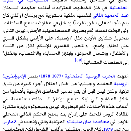
الحق في التدخل وحماية الأقليات
المسيحية في الدولة
العثمانية
. في ظل الضغوط المتزايدة، أعلنت حكومة السلطان
عبد الحميد الثاني
لنفسها ملكية دستورية مع برلمان (والذي كان
يتم تأجيله على الفور تقريباً) ودخل في مفاوضات مع السلطات.
وفي الوقت نفسه، قام بطريرك القسطنطينية الأرمني، نيرس الثاني،
بتحويل شكاوى الأرمن مثل "الإستيلاء على الأراضي بشكل قسري
على نطاق واسع... والتحيل القسري للإسلام لكل من النساء
والأطفال، وإشعال الحرائق، وابتزاز الحماية، والاغتصاب، والقتل"
[69]
إلى السلطات العثمانية.
انتهت
الحرب الروسية العثمانية (1877-1878)
بنصر
الإمبراطورية
الروسية
الحاسم وجيشها من خلال احتلال أجزاء كبيرة من شرق
تركيا، ولكن ليس قبل أن يتم تدمير المناطق الأرمنية بأكملها من
خلال المذابح التي ارتكبت مع تواطؤ السلطات العثمانية. في
أعقاب هذه الأحداث، قام البطريرك نيرس ومبعوثوه بزيارة متكررة
للقادة الروس للحث على إدراج بند يمنح الحكم الذاتي المحلي
للأرمن في
معاهدة سان ستيفانو
المرتقبة والتي وُقعت في
3 مارس
من عام
1878
. كان الروس متقبلين وأقاموا الشرط، لكن العثمانيين