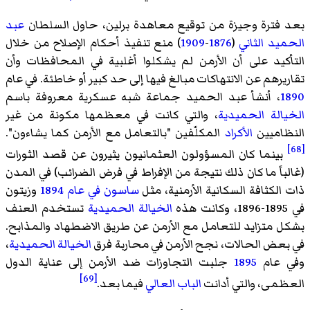
بعد فترة وجيزة من توقيع معاهدة برلين، حاول السلطان
عبد
الحميد الثاني
(
1876
-
1909
) منع تنفيذ أحكام الإصلاح من خلال
التأكيد على أن الأرمن لم يشكلوا أغلبية في المحافظات وأن
تقاريرهم عن الانتهاكات مبالغ فيها إلى حد كبير أو خاطئة. في عام
1890
، أنشأ عبد الحميد جماعة شبه عسكرية معروفة باسم
الخيالة الحميدية
، والتي كانت في معظمها مكونة من غير
النظاميين
الأكراد
المكلّفين "بالتعامل مع الأرمن كما يشاءون".
[68]
بينما كان المسؤولون العثمانيون يثيرون عن قصد الثورات
(غالباً ما كان ذلك نتيجة من الإفراط في فرض الضرائب) في المدن
ذات الكثافة السكانية الأرمنية، مثل
ساسون في عام 1894
وزيتون
في 1895-1896، وكانت هذه
الخيالة الحميدية
تستخدم العنف
بشكل متزايد للتعامل مع الأرمن عن طريق الاضطهاد والمذابح.
في بعض الحالات، نجح الأرمن في محاربة فرق
الخيالة الحميدية
،
وفي عام
1895
جلبت التجاوزات ضد الأرمن إلى عناية الدول
[69]
العظمى، والتي أدانت
الباب العالي
فيما بعد.