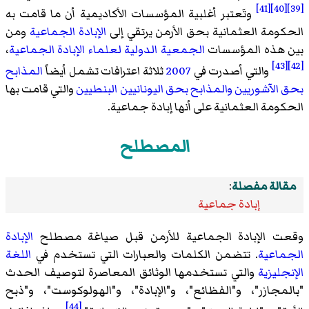
[41]
[40]
[39]
وتَعتبر أغلبية المؤسسات الأكاديمية أن ما قامت به
الحكومة العثمانية بحق الأرمن يرتقي إلى
الإبادة الجماعية
ومن
بين هذه المؤسسات
الجمعية الدولية لعلماء الإبادة الجماعية
،
[43]
[42]
والتي أصدرت في
2007
ثلاثة اعترافات تشمل أيضاً
المذابح
بحق الآشوريين
والمذابح بحق اليونانيين البنطيين
والتي قامت بها
الحكومة العثمانية على أنها إبادة جماعية.
المصطلح
مقالة مفصلة
:
إبادة جماعية
وقعت الإبادة الجماعية للأرمن قبل صياغة مصطلح
الإبادة
الجماعية
. تتضمن الكلمات والعبارات التي تستخدم في
اللغة
الإنجليزية
والتي تستخدمها الوثائق المعاصرة لتوصيف الحدث
"بالمجازر"، و"الفظائع"، و"الإبادة"، و"الهولوكوست"، و"ذبح
[44]