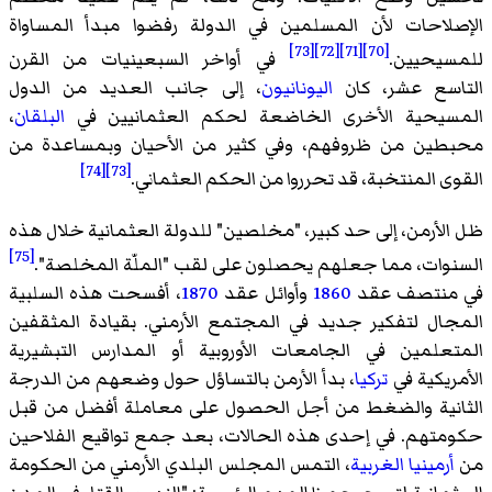
الإصلاحات لأن المسلمين في الدولة رفضوا مبدأ المساواة
[73]
[72]
[71]
[70]
للمسيحيين.
في أواخر السبعينيات من القرن
التاسع عشر، كان
اليونانيون
، إلى جانب العديد من الدول
المسيحية الأخرى الخاضعة لحكم العثمانيين في
البلقان
،
محبطين من ظروفهم، وفي كثير من الأحيان وبمساعدة من
[74]
[73]
القوى المنتخبة، قد تحرروا من الحكم العثماني.
ظل الأرمن، إلى حد كبير، "مخلصين" للدولة العثمانية خلال هذه
[75]
السنوات، مما جعلهم يحصلون على لقب "الملّة المخلصة".
في منتصف عقد
1860
وأوائل عقد
1870
، أفسحت هذه السلبية
المجال لتفكير جديد في المجتمع الأرمني. بقيادة المثقفين
المتعلمين في الجامعات الأوروبية أو المدارس التبشيرية
الأمريكية في
تركيا
، بدأ الأرمن بالتساؤل حول وضعهم من الدرجة
الثانية والضغط من أجل الحصول على معاملة أفضل من قبل
حكومتهم. في إحدى هذه الحالات، بعد جمع تواقيع الفلاحين
من
أرمينيا الغربية
، التمس المجلس البلدي الأرمني من الحكومة