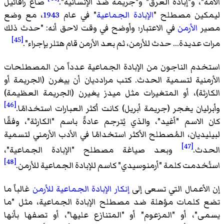
الأمة"، و"إبادة العرق" و"جريمة ضد الإنسانية".
صاغ رافائيل
ليمكين مصطلح "
الإبادة الجماعية
" في عام
1943
، مع وضع
مصير
الأرمن
في الاعتبار؛ وأوضح في وقت لاحق أنه: "حدث ذلك
[45]
مرات عديدة... حدث للأرمن، ثم بعد الأرمن قام هتلر بإجراء".
استخدم الناجون من الإبادة الجماعية عدداً من المصطلحات
الأرمنية لتسمية الحدث. كتب مرادديان أن ييغرن (الجريمة أو
الكارثة)، أو المتغيرات مثل ميدز يغيرن (الجريمة العظيمة)
[46]
وأبرليان يغجر (جريمة أبريل) كانت أكثر العبارات استخدامًا.
كان الاسم "أغيد"، والذي يُترجم عادةً باسم "الكارثة"، وفقًا
لبيليديان، المُصطلح الأكثر استخدامًا في الأدب الأرمني لتسمية
[47]
الحدث.
وبعد صياغة مصطلح "الإبادة الجماعية"،
[48]
استُخدمت كلمة "أرمنوسيدي" كاسم للإبادة الجماعية للأرمن.
إن الأعمال التي تسعى إلى
إنكار الإبادة الجماعية للأرمن
غالباً ما
تضع كلمات مؤهلة ضد مصطلح الإبادة الجماعية، مثل "ما
يسمى"، أو "المزعوم" أو "المتنازع عليها"، أو تصفها بأنها