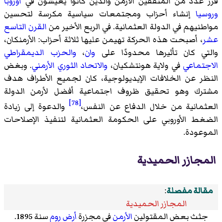
قرر عدد من المثقفين الأرمن والذين كانوا يعيشون في
أوروبا
وروسيا
إنشاء أحزاب ومجتمعات سياسية مكرسة لتحسين
مواطنيهم في الدولة العثمانية. في الربع الأخير من
القرن التاسع
عشر
، أصبحت هذه الحركة تهيمن عليها ثلاثة أحزاب: الأرمنكان،
والتي كان تأثيرها محدودًا على
وان
،
والحزب الديمقراطي
الاجتماعي
في ولاية هونتشكيان،
والاتحاد الثوري الأرمني
. وبغض
النظر عن الخلافات الإيديولوجية، كان لجميع الأطراف هدف
مشترك وهو تحقيق ظروف اجتماعية أفضل لأرمن الدولة
[78]
العثمانية من خلال الدفاع عن النفس،
والدعوة إلى زيادة
الضغط الأوروبي على الحكومة العثمانية لتنفيذ الإصلاحات
الموعودة.
المجازر الحميدية
مقالة مفصلة
:
المجازر الحميدية
جثث بعض المقتولين
الأرمن
في مجزرة
أرض روم
سنة 1895.