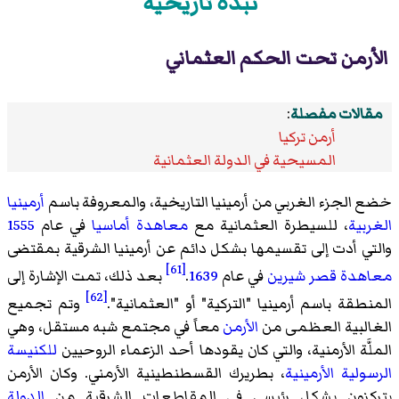
نبذة تاريخية
الأرمن تحت الحكم العثماني
مقالات مفصلة
:
أرمن تركيا
المسيحية في الدولة العثمانية
خضع الجزء الغربي من أرمينيا التاريخية، والمعروفة باسم
أرمينيا
الغربية
، للسيطرة العثمانية مع
معاهدة أماسيا
في عام
1555
والتي أدت إلى تقسيمها بشكل دائم عن أرمينيا الشرقية بمقتضى
[61]
معاهدة قصر شيرين
في عام
1639
.
بعد ذلك، تمت الإشارة إلى
[62]
المنطقة باسم أرمينيا "التركية" أو "العثمانية".
وتم تجميع
الغالبية العظمى من
الأرمن
معاً في مجتمع شبه مستقل، وهي
الملَّة الأرمنية، والتي كان يقودها أحد الزعماء الروحيين
للكنيسة
الرسولية الأرمينية
، بطريرك القسطنطينية الأرمني. وكان الأرمن
يتركزون بشكل رئيسي في المقاطعات الشرقية من
الدولة