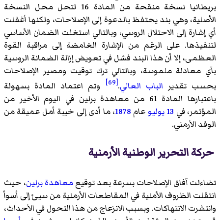
بريطانيا نسخة منقحة من المادة 16 لتحل محل النسخة
الأصلية، وهي بند يحتفظ بالدعوة إلى الإصلاحات، ولكنها أغفلت
أي إشارة إلى الاحتلال الروسي، وبالتالي استغلت الضمان الأساسي
لتنفيذها. على الرغم من الإشارة الغامضة إلى مراقبة القوة
العظمى، إلا أن هذا البند فشل في تعويض إزالة الضمانة الروسية
بأي معادلة ملموسة، وبالتالي ترك توقيت ومصير الإصلاحات
[69]
بحسب تقدير
الباب العالي
.
وتم اعتماد المادة بسهولة
باعتبارها المادة 61 من معاهدة برلين في اليوم الأخير من
المؤتمر، في
13 يوليو
عام
1878
، ما أدى إلى خيبة أمل عميقة من
الوفد الأرمني.
حركة التحرير الوطنية الأرمنية
تضاءلت آفاق الإصلاحات بسرعة بعد توقيع
معاهدة برلين
، حيث
انتقلت الظروف الأمنية في المقاطعات الأرمنية من سيئ إلى أسوأ
وانتشرت الانتهاكات. وبسبب الانزعاج من هذا التحول في الأحداث،