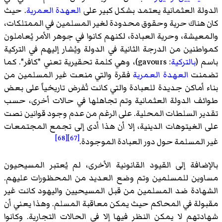
الدولة العثمانية يعتمد بشكل كبير على
العهدة العمرية
. حيث
كان هناك حرية وحقوق محدودة لغير المسلمين في الممتلكات،
والمعيشة، وحرية العبادة، لكنهم كانوا في جوهر الأمر يُعاملون
كمواطنين من الدرجة الثانية في الدولة ويُشار إليهم في التركية
باسم (
بالتركية
: gavours)، وهي كلمة تحقيرية تعني "كافر". كما
تضمنت
العهدة العمرية
فقرة والتي منعت غير المسلمين من
بناء أماكن جديدة للعبادة والتي كانت تُفرض تاريخياً على بعض
طوائف الدولة العثمانية وتم تجاهلها في حالات أخرى، حسب
تقدير السلطات المحلية. على الرغم من عدم وجود قوانين نصت
على الغيتوهات الدينية، إلا أن هذا أدى إلى تجمع المجتمعات
[68]
[67]
غير المسلمة حول دور العبادة الموجودة.
بالإضافة إلى القيود القانونية الأخرى، لم يُعتبر المسيحيون
مساوين للمسلمين وتم وضع العديد من المحظورات عليهم.
الشهادة ضد المسلمين من قبل المسيحيين واليهود كانت غير
مقبولة في المحاكم حيث يمكن معاقبة المسلم. وهذا يعني أن
شهادتهم لا يمكن النظر فيها إلا في الحالات التجارية. وكانوا