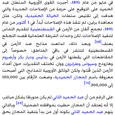
في مايو من عام
1895
، أجبرت القوى الأوروبية السلطان عبد
الحميد على التوقيع على حزمة من الإصلاحات الجديدة والتي
هدفت إلى تقليص سلطات
الخيالة الحميدية
، ولكن، مثل
معاهدة برلين، لم تنفذ هذه الإصلاحات أبداً. في
1 أكتوبر
من عام
1895
، تجمع ألفان من الأرمن في
القسطنطينية
لتقديم التماس
لتنفيذ الإصلاحات، لكن وحدات الشرطة العثمانية فضت التجمّع
[68]
بعنف.
وبعد ذلك، اندلعت مذابح ضد الأرمن في
القسطنطينية لتنتشر في باقي المناطق، خصوصاً إلى
المقاطعات التي يقطنها الأرمن في
بدليس
وديار بكر
وأرضروم
وهارودج
وسيواس
وطرابزون
ووان. تختلف التقديرات حول أعداد
الأرمن الذين قُتلوا، ولكن الوثائق الأوروبية للمذابح، التي أصبحت
معروفة باسم
المجازر الحميدية
، وضعت الأرقام بين 100,000
[79]
إلى 300,000.
على الرغم من أن
عبد الحميد الثاني
لم يكن متورطًا بشكل مباشر،
[69]
إلا أنه يُعتقد أن المجازر حظيت بموافقته الضمنية،
وبالتالي
يتهم
عبد الحميد الثاني
بكونه أول من بدأ بتنفيذ المجازر بحق