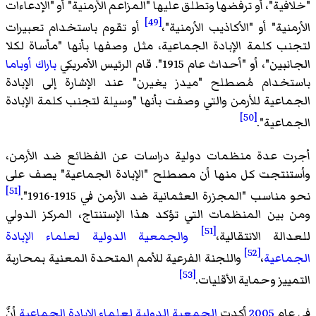
"خلافية"، أو ترفضها وتطلق عليها "المزاعم الأرمنية" أو "الإدعاءات
[49]
الأرمنية" أو "الأكاذيب الأرمنية"،
أو تقوم باستخدام تعبيرات
لتجنب كلمة الإبادة الجماعية، مثل وصفها بأنها "مأساة لكلا
الجانبين"، أو "أحداث عام 1915". قام الرئيس الأمريكي
باراك أوباما
باستخدام مُصطلح "ميدز يغيرن" عند الإشارة إلى الإبادة
الجماعية للأرمن والتي وصفت بأنها "وسيلة لتجنب كلمة الإبادة
[50]
الجماعية".
أجرت عدة منظمات دولية دراسات عن الفظائع ضد الأرمن،
وأستنتجت كل منها أن مصطلح "الإبادة الجماعية" يصف على
[51]
نحو مناسب "المجزرة العثمانية ضد الأرمن في 1915-1916".
ومن بين المنظمات التي تؤكد هذا الإستنتاج، المركز الدولي
[51]
للعدالة الانتقالية،
والجمعية الدولية لعلماء الإبادة
[52]
الجماعية
،
واللجنة الفرعية للأمم المتحدة المعنية بمحاربة
[53]
التمييز وحماية الأقليات.
في عام
2005
أكدت
الجمعية الدولية لعلماء الإبادة الجماعية
أنَّ