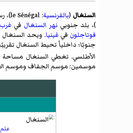
السنغال
(
بالفرنسية
:
le Sénégal
)‏، ر
)، بلد جنوبي
نهر السنغال
في
غرب 
فوتاجلون
في
غينيا
. ويحد السنغال 
جنوبًا؛ داخلياً تحيط السنغال تقريبً
الأطلسي. تغطي السنغال مساحة 197،000كم
موسمين: موسم الجفاف وموسم الأ
علم 