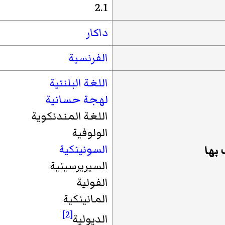
2.1
داكار
الفرنسية
اللغة البلنتية
لهجة حسانية
اللغة المندنكوية
الولوفية
السونينكية
بها
السيريرسينية
الفولية
المانينكية
[2]
الديولية