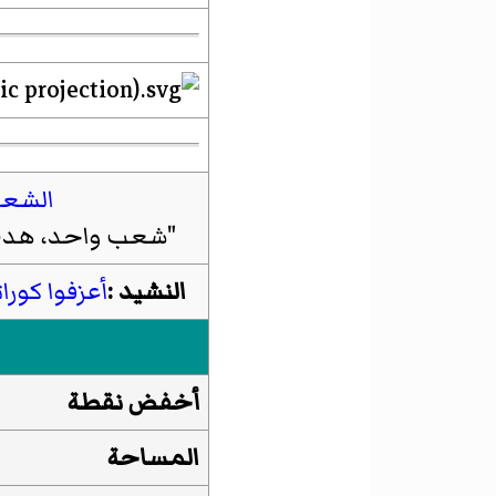
الشعا
"شعب واحد، هدف 
النشيد :
أعزفوا كورا
أخفض نقطة
المساحة