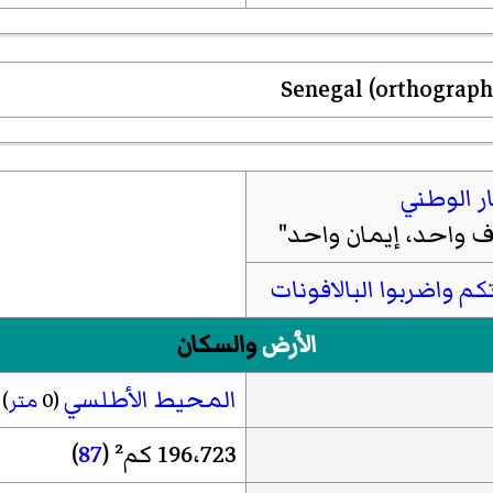
ر الوطني
واحد، إيمان واحد"
تكم واضربوا البالافونات
الأرض
والسكان
المحيط الأطلسي
(0
متر
)
196،723 كم² (
87
)