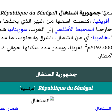
سميًا
جمهورية السنغال
(
République du Sénégal
،
أفريقيا
. اكتسبت اسمها من النهر الذي يحدّها 
خارجيا
المحيط الأطلسي
إلى الغرب،
موريتانيا
شما
ا
بغامبيا
؛ أي من الشمال، الشرق والجنوب، ما عد
2
مطار.
جمهورية السنغال
République du Sénégal
(
فرنسية
)
السنغال
شعار الس