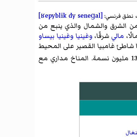
[ʁepyblik dy seneɡal]
نطق فرنسي:
من الشرق والشمال والذي ينبع من
لًا،
مالي
شرقًا،
وغينيا
وغينيا بيساو
ا شاطئ غامبيا القصير على المحيط
تقريبًا، ويقدر عدد سكانها حوالي 13.7 مليون نسمة. المناخ مداري مع
نغال