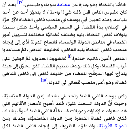
[17]
خاصًّا بالقضاة وهو عِبارة عن
عمامة
سوداء وطيلسان،
بعد أن
كان ملبوس الناس قبل ذلك شيءًا واحدًا، لا يتميَّز أحد عن أحد
بلباسه. ومنذ تعيين أبي يوسف في منصب قاضي القضاة لأوَّل مرَّة
في الإسلام، بدأ القضاء في العصر العبَّاسي يأخذ شكل سلطة
يتولاها قاضي القضاة، يليه وظائف قضائيَّة مختلفة لتسهيل أمور
القضاء في مناطق الدولة الواسعة، فاتساع الدولة أدَّى إلى إيجاد
منصب قاضي القضاة يليه القاضي، فخليفة القاضي، ثمَّ مساعدوا
)
1
(
القاضي (أمين، كاتب، خادم)،
فالشهود العدول، ثمَّ الوكيل على
أبواب القضاة، وكل ذلك بهدف تنظيم القضاء الذي تحوَّل إلى هيئة
يتدرَّج فيها المرشَّح للقضاء من خليفة قاضي إلى قاضي فقاضي
[18]
قضاة، وهو أعلى منصب قضائي في الدولة.
وكان يوجد قاضي قضاة واحد في بغداد زمن الدولة العبَّاسيَّة،
وحيث أنَّ الدولة اتسعت كثيرًا، فقد أصبح لأمصار الأقاليم التي
غدت عواصم لإمارات ودويلات مُستقلَّة قاضي قضاة أسوةً ببغداد،
فكان قاضي قضاة القاهرة زمن الدولة الفاطميَّة، وكذلك زمن
الدولة الأيوبيَّة
، واضطرَّت الظروف إلى إيجاد قاضي قضاة لكل