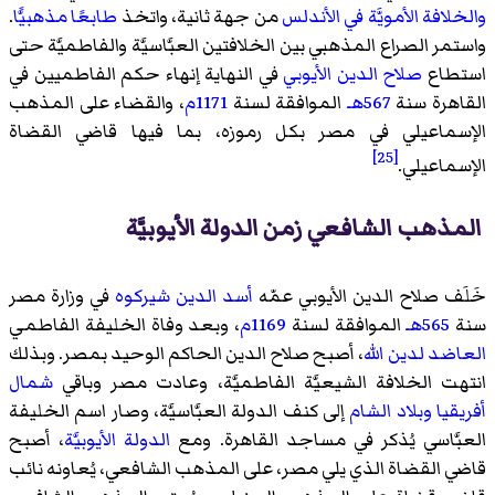
والخلافة الأمويَّة في الأندلس
من جهة ثانية، واتخذ
طابعًا مذهبيًّا
.
واستمر الصراع المذهبي بين الخلافتين العبَّاسيَّة والفاطميَّة حتى
استطاع
صلاح الدين الأيوبي
في النهاية إنهاء حكم الفاطميين في
القاهرة سنة
567هـ
الموافقة لسنة
1171م
، والقضاء على المذهب
الإسماعيلي في مصر بكل رموزه، بما فيها قاضي القضاة
[25]
الإسماعيلي.
المذهب الشافعي زمن الدولة الأيوبيَّة
خَلَف صلاح الدين الأيوبي عمّه
أسد الدين شيركوه
في وزارة مصر
سنة
565هـ
الموافقة لسنة
1169م
، وبعد وفاة الخليفة الفاطمي
العاضد لدين الله
، أصبح صلاح الدين الحاكم الوحيد بمصر. وبذلك
انتهت الخلافة الشيعيَّة الفاطميَّة، وعادت مصر وباقي
شمال
أفريقيا
وبلاد الشام
إلى كنف الدولة العبَّاسيَّة، وصار اسم الخليفة
العبَّاسي يُذكر في مساجد القاهرة. ومع
الدولة الأيوبيَّة
، أصبح
قاضي القضاة الذي يلي مصر، على المذهب الشافعي، يُعاونه نائب