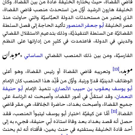
قاضي القضاة، حيث يختاره الخليفة عادةً من بين القضاة. وكان
الخليفة هارون الرشيد أوَّل من استحدث منصب قاضي القضاة،
الذي يُعتبر من مستحدثات الدولة العبَّاسيَّة والتي حاولت منذ
عصر الخليفة
أبو جعفر المنصور
تأكيد الحاجة إلى فصل السلطة
القضائيَّة عن السلطة التنفيذيَّة، وذلك بتدعيم الاستقلال القضائي
والديني في الدولة، فاعتمدت في كثيرٍ من إداراتها على النظم
موبدان
الفارسيَّة، ومن بين ذلك المنصب القضائي
الساساني
«
موبد
[13]
»،
وتعريبه قاضي القضاة أو رئيس القضاة، وهو أعلى
الوظائف الدينيَّة قدرًا ورتبة. وأوَّل من قُلِّد هذا المنصب كان الإمام
أبو يوسف يعقوب بن حبيب الأنصاري
، تلميذ الإمام
أبو حنيفة
النعمان
، وقد استقلَّ في أمور القضاء، وأصبحت له الرئاسة على
جميع القضاة، وأصبحت بغداد، حاضرة الخِلافة، هي مقر قاضي
[11]
القضاة.
أمَّا عن كيفيَّة اختيار أبو يوسف ليتبوأ المنصب، فقد
حصل أنه قصد بغداد بعد وفاة استاذه أبي حنيفة، فجيء به إلى
أحد قادة الخليفة يستفتيه في حنث يمين، فأفتاه أنه لم يحنث