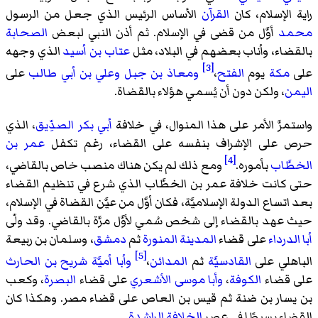
راية الإسلام، كان
القرآن
الأساس الرئيس الذي جعل من الرسول
محمد
أوَّل من قضى في الإسلام. ثم أذن النبي لبعض
الصحابة
بالقضاء، وأناب بعضهم في البلاد، مثل
عتاب بن أسيد
الذي وجهه
[3]
على
مكة
يوم
الفتح
،
ومعاذ بن جبل
وعلي بن أبي طالب
على
اليمن
، ولكن دون أن يُسمي هؤلاء بالقضاة.
واستمرَّ الأمر على هذا المنوال، في خلافة
أبي بكر الصدِّيق
، الذي
حرص على الإشراف بنفسه على القضاء، رغم تكفل
عمر بن
[4]
الخطَّاب
بأموره.
ومع ذلك لم يكن هناك منصب خاص بالقاضي،
حتى كانت خلافة عمر بن الخطَّاب الذي شرع في تنظيم القضاء
بعد اتساع الدولة الإسلاميَّة، فكان أوَّل من عيَّن القضاة في الإسلام،
حيث عهد بالقضاء إلى شخص سُمي لأوَّل مرَّة بالقاضي. وقد ولّى
أبا الدرداء
على قضاء
المدينة المنورة
ثم
دمشق
، وسلمان بن ربيعة
[5]
الباهلي على
القادسيَّة
ثم
المدائن
،
وأبا أميَّة شريح بن الحارث
على قضاء
الكوفة
،
وأبا موسى الأشعري
على قضاء
البصرة
، وكعب
بن يسار بن ضنة ثم قيس بن العاص على قضاء مصر. وهكذا كان
القضاء بسيطًا في عصر
الخلافة الراشدة
.