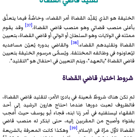
تقليد قاضي القضاة
الخليفة هو الذي يُقلِّد القضاة أمر القضاء، وخاصَّةً فيما يتعلَّق
[37]
بأعلى منصب قضائي وهو منصب قاضي القضاة.
وقد يقوم
ممثله في الولايات وهو السلطان أو الوالي أو قاضي القضاة، بتعيين
[38]
القضاة وتقليدهم القضاء،
والقاضي بدوره يُعيّن مساعديه
ليُعاونوه في وظائفه المختلفة. ويُسمَّى مرسوم الخليفة بتعيين
قاضي القضاة "بالعهد"، ويتم التعيين في احتفال هو "التقليد".
شروط اختيار قاضي القضاة
لم تكن هناك شروطٌ مُعينة في بادئ الأمر، لتقليد قاضي القضاة،
فالظروف لعبت دورها عندما احتاج هارون الرشيد إلى أحد
الفقهاء ليستفتيه في أمر زنا ابنه، فجاء أبو يوسف حيث أُعجب
بفتواه وأصبح من المقربين إليه، حتى ابتكر له منصب قاضي
[39]
القضاة لأوَّل مرَّة في الإسلام.
وهكذا كانت المعرفة بالشريعة