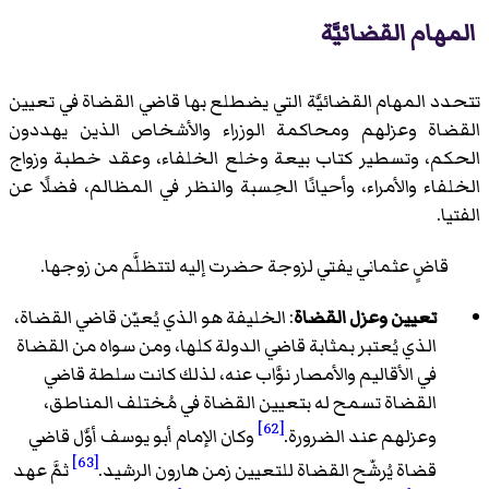
المهام القضائيَّة
تتحدد المهام القضائيَّة التي يضطلع بها قاضي القضاة في تعيين
القضاة وعزلهم ومحاكمة الوزراء والأشخاص الذين يهددون
الحكم، وتسطير كتاب بيعة وخلع الخلفاء، وعقد خطبة وزواج
الخلفاء والأمراء، وأحيانًا الحِسبة والنظر في المظالم، فضلًا عن
الفتيا.
قاضٍ عثماني يفتي لزوجة حضرت إليه لتتظلَّم من زوجها.
تعيين وعزل القضاة
: الخليفة هو الذي يُعيّن قاضي القضاة،
الذي يُعتبر بمثابة قاضي الدولة كلها، ومن سواه من القضاة
في الأقاليم والأمصار نوَّاب عنه، لذلك كانت سلطة قاضي
القضاة تسمح له بتعيين القضاة في مُختلف المناطق،
[62]
وعزلهم عند الضرورة.
وكان الإمام أبو يوسف أوَّل قاضي
[63]
قضاة يُرشّح القضاة للتعيين زمن هارون الرشيد.
ثمَّ عهد