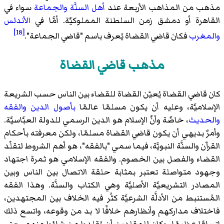
مذهب من المذاهب الأربعة عند
أهل السنَّة والجماعة
سواء في
القاهرة أو دمشق زمن السلطنة المملوكيَّة. أمَّا في
الأندلس
[18]
والمغرب
فكان قاضي القضاة يُعرف باسم "قاضي الجماعة".
مذهب قاضي القضاة
كان قاضي القضاة يُعيّن القضاة للقضاء بين الناس حسب الشريعة
الإسلاميَّة، وعليه أن يكون مسلمًا عالمًا
بأصول الدين
والفقه
والحديث
، خاصَّة وأنَّ الإسلام هو الدين الرسمي للدولة العبَّاسيَّة.
وأمرٌ بديهي أن يكون قاضي القضاة مسلمًا، ولكن معرفته بأحكام
القرآن والسنَّة النبويَّة، فيما سمي "بالفقه"، هو أهم الشروط لتقلّد
القضاء والفصل بين الخصوم. والفقه الإسلامي هو ثمرة اجتهاد
وجهود متواصلة تعتبر بمثابة حلقة الاتصال بين الناس وبين
المصادر التشريعيَّة الأصليَّة وهي الكتاب والسنَّة. وهذا الفقه
المُستنبط من الأدلَّة الشرعيَّة كثُر فيه الخلاف بين المجتهدين،
فاختلاف مداركهم وأنظارهم خلافًا لا بد من وقوعه، واتسع ذلك
اتساعًا عظيمًا، وكان للمقلدين أن يُقلدوا من شاؤوا منهم، حتى