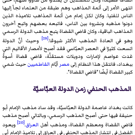
انتهى الأمر إلى أئمة المذاهب وهم طبقة من العلماء لجأ إليها
الناس للفتيا. وكان لكل إمام من أئمة المذاهب تلاميذه الذين
دونوا مذهبه ونشروه بين الناس، فاتبعه بعضهم واتبع آخرون
المذاهب الباقية، وكان قاضي القضاة يتبع مذهب الدولة الرسمي
[19]
وهو في العادة المذهب الأكثر شيوعًا.
وحيث أنَّ الدولة
اتسعت كثيرًا في العصر العبَّاسي فقد أصبح لأمصار الأقاليم التي
غدت عواصم لإمارات ودويلات مستقلَّة، قاضي قضاة أسوةً
ببغداد، فانتقل هذا النظام إلى
مصر
أيَّام
الفاطميين
حيث سُمي
كبير القضاة أيضًا "قاضي القضاة".
المذهب الحنفي زمن الدولة العبَّاسيَّة
كانت بغداد عاصمة الدولة العبَّاسيَّة، وقد ساد مذهب الإمام أبو
حنيفة فيها حتى أصبح المذهب الرسمي، وبالتالي أصبح مذهب
[20]
قاضي القضاة ومعظم القضاة، ومذهب أهل
العراق
.
ويعود
الفضل في انتشار المذهب الحنفي في العراق إلى تلاميذ الإمام أبي