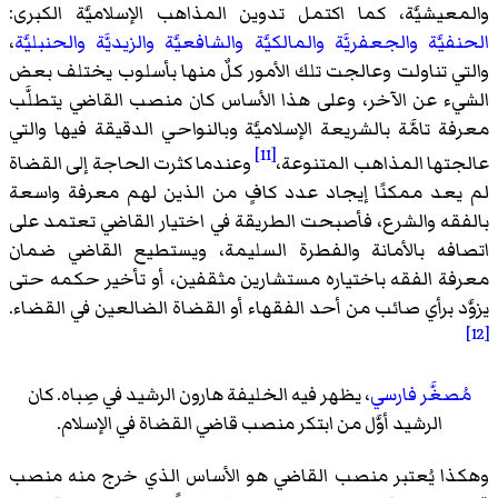
والمعيشيَّة، كما اكتمل تدوين المذاهب الإسلاميَّة الكبرى:
الحنفيَّة
والجعفريَّة
والمالكيَّة
والشافعيَّة
والزيديَّة
والحنبليَّة
،
والتي تناولت وعالجت تلك الأمور كلٌ منها بأسلوب يختلف بعض
الشيء عن الآخر، وعلى هذا الأساس كان منصب القاضي يتطلَّب
معرفة تامَّة بالشريعة الإسلاميَّة وبالنواحي الدقيقة فيها والتي
[11]
عالجتها المذاهب المتنوعة،
وعندما كثرت الحاجة إلى القضاة
لم يعد ممكنًا إيجاد عدد كافٍ من الذين لهم معرفة واسعة
بالفقه والشرع، فأصبحت الطريقة في اختيار القاضي تعتمد على
اتصافه بالأمانة والفطرة السليمة، ويستطيع القاضي ضمان
معرفة الفقه باختياره مستشارين مثقفين، أو تأخير حكمه حتى
يزوَّد برأي صائب من أحد الفقهاء أو القضاة الضالعين في القضاء.
[12]
مُصغَّر فارسي
، يظهر فيه الخليفة هارون الرشيد في صِباه. كان
الرشيد أوَّل من ابتكر منصب قاضي القضاة في الإسلام.
وهكذا يُعتبر منصب القاضي هو الأساس الذي خرج منه منصب