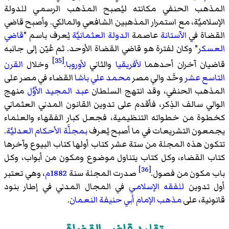
المذهب الحنفي مكانته ليُصبح المذهب الرسمي للدولة
الإسلاميَّة، مع استمرار المذهبين الشافعي والمالكي. وأصبح قاضي
القضاة في
الآستانة
عاصمة
الدولة العثمانيَّة
يُعرف باسم "
قاضي
العسكر
" وكان لفترة هو قاضي القضاة الأوحد. ثم عُيّن إلى جانبه
[35]
قاضيان آخران أحدهما
لأفريقيا
والثاني
لأوروبا
.
وخلال
القرن
التاسع عشر
وحَّد والي مصر
محمد علي باشا
القضاء في مصر على
المذهب الحنفي، وقد انتهج السلطان
عبد المجيد الأوَّل
منهج
الوالي سالف الذِكر، فأقدم على تدوين القانون المدني العثماني
كخطوة من خطواته التنظيمية، فجعل كبار الفقهاء والعلماء
يجمعون التشريعات في ما أصبح يُعرف
بمجلَّة الأحكام العدليَّة
.
تتكون هذه المجلة من ستة عشر كتاب أولها كتاب البيوع وآخرها
كتاب القضاء، وكل كتاب يتناول موضوع ومكون من أبواب، وكل
[36]
باب مكون من فصول.
صدرت المجلة سنة
1882م
، وهي تعتبر
أول تدوين
للفقه الإسلامي
في المجال المدني في إطار بنود
قانونية، على
مذهب الإمام أبي حنيفة النعمان
.