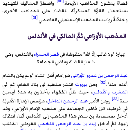
[30]
قضاة يمثلون المذاهب الأربعة.
واضطرَّ المماليك للتهديد
باستعمال القوَّة العسكريَّة للقضاء على المذاهب الأخرى،
[31]
وخاصَّةً رواسب المذهب الإسماعيلي الفاطمي.
المذهب الأوزاعي ثمَّ المالكي في الأندلس
عِبارة "ولا غالب إلّا الله" منقوشة في
قصر الحمراء
بالأندلس، وهي
شعار القضاة وقاضي الجماعة.
عبد الرحمن بن عمرو الأوزاعي
هو إمام أهل الشام "ولم يكن بالشام
[32]
أعلم منه".
ومن
بيروت
انتشر مذهبه في بلاد الشام، ثم في
المغرب
والأندلس
، حيث ظلَّ الفقهاء يأخذون به مدة أربعين
[33]
سنة.
وزمن الأمير
عبد الرحمن الداخل
، مؤسس الإمارة الأمويَّة
في قرطبة، كان قاضي الجماعة على مذهب الإمام الأوزاعي، وقد
أدخل صعصعة بن سلام هذا المذهب إلى الأندلس أثناء انتقاله
إليها. ثمَّ أدخل
زياد بن عبد الرحمن اللخمي
القرطبي المُلقب