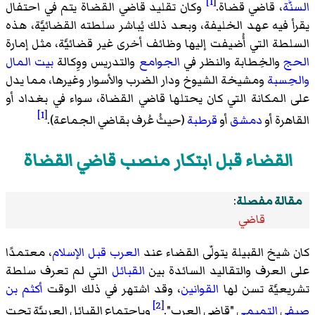
[1]
السنَّة
، قاضي قضاة.
وكان تقليد قاضي القضاة يتم في احتفال
يقرأ فيه عهد الخليفة، وبعد ذلك يُباشر سلطته القضائيَّة، هذه
السلطة التي أُضيفت إليها وظائف أخرى غير قضائيَّة، مثل إمارة
الحج
والخِطابة والنظر في
الجوامع
والتدريس ووِكالة
بيت المال
والحِسبة
ومشيخة الشيوخ ودار الضرب والأسوار وغيرها، مما يدل
على المكانة التي كان يحتلها قاضي القضاة، سواء في بغداد أو
[1]
القاهرة أو
دمشق
أو
قرطبة
(حيثُ عُرف بقاضي الجماعة).
القضاء قبل ابتكار منصب قاضي القضاة
مقالة مفصلة
:
قاضي
كان شيخ القبيلة يتولّى القضاء عند
العرب قبل الإسلام
، معتمدًا
على العرف والتقاليد السائدة بين
القبائل
التي لم تعرف سلطة
تشريعيَّة تسن لها
القوانين
، وقد اشتهر في ذلك الوقت
أكثم بن
[2]
صيفي التميمي
"قاضي العرب".
وباجتماع القبائل العربيَّة تحت