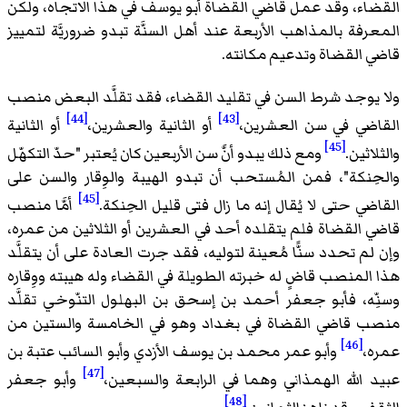
القضاء، وقد عمل قاضي القضاة أبو يوسف في هذا الاتجاه، ولكن
المعرفة بالمذاهب الأربعة عند أهل السنَّة تبدو ضروريَّة لتمييز
قاضي القضاة وتدعيم مكانته.
ولا يوجد شرط السن في تقليد القضاء، فقد تقلَّد البعض منصب
[44]
[43]
القاضي في سن العشرين،
أو الثانية والعشرين،
أو الثانية
[45]
والثلاثين.
ومع ذلك يبدو أنَّ سن الأربعين كان يُعتبر "حدّ التكهّل
والحِنكة"، فمن المُستحب أن تبدو الهيبة والوِقار والسن على
[45]
القاضي حتى لا يُقال إنه ما زال فتى قليل الحِنكة.
أمَّا منصب
قاضي القضاة فلم يتقلده أحد في العشرين أو الثلاثين من عمره،
وإن لم تحدد سنًّا مُعينة لتوليه، فقد جرت العادة على أن يتقلَّد
هذا المنصب قاضٍ له خبرته الطويلة في القضاء وله هيبته ووِقاره
وسنِّه، فأبو جعفر أحمد بن إسحق بن البهلول التنّوخي تقلَّد
منصب قاضي القضاة في بغداد وهو في الخامسة والستين من
[46]
عمره،
وأبو عمر محمد بن يوسف الأزدي وأبو السائب عتبة بن
[47]
عبيد الله الهمذاني وهما في الرابعة والسبعين،
وأبو جعفر
[48]