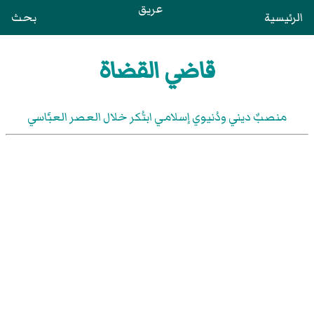
عريق
الرئيسية
بحث
قاضي القضاة
منصبٌ ديني ودُنيوي إسلامي ابتُكر خلال العصر العبَّاسي