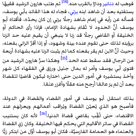
[14]
فوهب له
دنانير
ودارًا بالقرب منه.
ثم طلب هارون الرشيد فقيهًا
يستفتيه بعد أن شاهد ابنه
يزني
، فجاء له هذا القائد بأبي يوسف،
فسأله عن رأيه في إمام شاهد رجلًا يزني إن كان يحدّه، فأفتاه أبو
يوسف أنَّ الحدود لا تُقام بشهادة الإمام، فإذا رأى الحاكم أو
الخليفة أو القاضي رجلًا قد زنا لا ينبغي أن يقيم عليه حد الزنا
برؤيته لذلك حتى تقوم عنده بينة وشهود، أو إذا أقرَّ الزاني بفعله،
وحيث أنَّ الابن لم يقر بفعله كما لم يثبت الزنا عليه بشهادة أربعة
[15]
من الرجال فقد سقط عنه الحد.
وهكذا سرَّ هارون الرشيد من
فتوى أبي يوسف وأمر له بمال جليل ورزق في الفقهاء كل شهر
وأخذ يستشيره في أمور الدين حتى اختاره ليكون قاضيًا للقضاة
بعد أن لم يرَ عالمًا أرجح منه عقلًا وأغزر علمًا.
بذلك استقل أبو يوسف في أمور القضاء والقضاة في الدولة،
فأصبح هو الذي يُعيّن القضاة ويُراقب أعمالهم ويعزلهم عند
[16]
الاقتضاء، حتى لُقِّب بقاضي قضاة الدنيا،
لأنه كان يستنيب
القضاة في سائر الأقاليم التي يحكم فيها الخليفة. وكان زي القضاة
والعلماء هو العمامة الفارسيَّة، فكان أبو يوسف أوَّل من ابتكر زيًّا