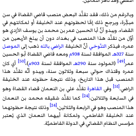
الثقفي وقد ناهز الثمانين.
وبالرغم من ذلك، فقد تقلَّد البعض منصب قاضي القضاة في سن
مبكِّرة، ويرجع ذلك إمَّا لحظوتهم عند الخليفة أو لمكانتهم في
القضاء. ويبدو أنَّ أبا الحسين عمر بن محمد بن يوسف الأزدي هو
أوَّل من تقلَّد هذا المنصب في بغداد دون أن يبلغ الأربعين من
عمره، فيذكر
التنّوخي
أنَّ الخليفة
الراضي بالله
ذهب إلى
الموصل
سنة
327هـ
الموافقة لسنة
938م
ومعه قاضي القضاة أبو الحسين
[50]
[49]
عمر
(المولود سنة
290هـ
الموافقة لسنة
903م
)،
أي كان
عمره وقتذاك حوالي سبعة وثلاثون سنة، ويبدو أنَّه تقلَّد هذا
المنصب قبل هذا التاريخ، وذلك نتيجة حظوته عند الخليفة
[51]
الراضي.
وفي
القاهرة
تقلَّد علي بن النعمان قضاء القضاة وهو
[24]
في السابعة والثلاثين،
كما تقلَّد شقيقه محمد بن النعمان
[24]
هذا المنصب وهو في الرابعة والثلاثين،
وذلك نتيجة حظوتهما
عند الخليفة الفاطمي، ولمكانة أبيهما النعمان الذي يُعتبر
مؤسس النظام القضائي في الدولة الفاطميَّة.