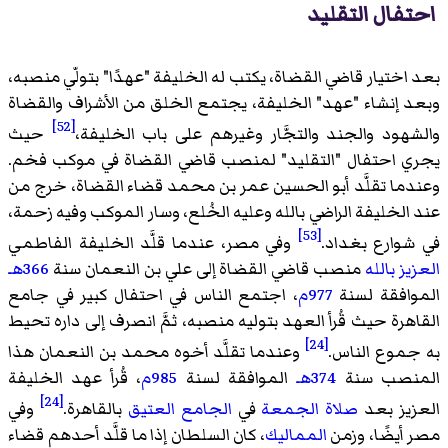
احتفال التقليد
بعد اختيار قاضي القضاة، يكتب له الخليفة "عهدًا" بتولّي منصبه،
وبعد إنشاء "عهد" الخليفة، يجتمع الخلق من الأشراف والقضاة
[52]
والشهود والجند والتجَّار وغيرهم على باب الخليفة،
حيث
يجري احتفال "التقليد" لمنصب قاضي القضاة في موكب فخم.
وعندما تقلَّد أبو الحسين عمر بن محمد قضاء القضاة، خرج من
عند الخليفة الراضي بالله وعليه الخُلع، وسار الموكب وفيه زحمة،
[53]
في شوارع بغداد.
وفي مصر، عندما قلَّد الخليفة الفاطمي
العزيز بالله
منصب قاضي القضاة إلى علي بن النعمان سنة
366هـ
الموافقة لسنة
977م
، اجتمع الناس في احتفال كبير في جامع
القاهرة حيث قُرأ العهد بتوليه منصبه، ثمَّ انصرف إلى داره تحيط
[24]
به جموع الناس.
وعندما تقلَّد أخوه محمد بن النعمان هذا
المنصب سنة
374هـ
الموافقة لسنة
985م
، قُرأ عهد الخليفة
[24]
العزيز بعد
صلاة الجمعة
في
الجامع العتيق
بالقاهرة.
وفي
مصر أيضًا، وزمن
المماليك
، كان السلطان إذا ما قلَّد أحدهم قضاء