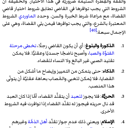
والفقه والفِطرة السليمة ضروريَّة في هذا الاختيار. والحقيقة أنَّ
الشروط التي يجب توافرها في القاضي تطابق شروط اختيار قاضي
القضاة، مع مراعاة شرط الخبرة والسن. وحدد
الماوردي
الشروط
المعتبرة بالشرع، والتي يجب توافرها فيمن يلي القضاة، وهي على
[40]
الإجمال سبعة:
الذكورة والبلوغ
: أي أن يكون القاضي رجلًا،
تخطى مرحلة
الفتوَّة والصبا
، وأصبح ناضجًا جسديًا وعقليًّا. فلا يمكن
تقليد الصبي غير البالغ ولا النساء للقضاء.
الذكاء
: حتى يتمكن من التمييز وإيضاح ما أشكل من
القضايا، فلا يُمكن للغبي والمُصاب بعاهة عقليَّة أن يتولّى
هذا المنصب.
الحريَّة
: فلا يجوز
للعبد
أن يتقلَّد القضاء، أمَّا إذا كان العبد
قد نال حريته فيجوز له تقلّد القضاء إذا توافرت فيه الشروط
الأخرى.
الإسلام
: ويعني ذلك عدم جواز تقلّد
أهل الذمَّة
وغيرهم