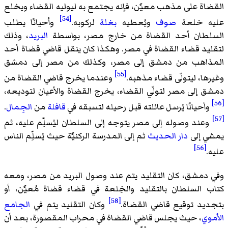
القضاة على مذهب معيَّن، فإنه يجتمع به ليوليه القضاء ويخلع
[54]
عليه خلعة
صوف
ويُعطيه
بغلة
لركوبه.
وأحيانًا يطلب
السلطان أحد القضاة من خارج مصر، بواسطة
البريد
، وذلك
لتقليد قضاء القضاة في مصر. وهكذا كان ينقل قاضي قضاة أحد
المذاهب من دمشق إلى مصر، وكذلك من مصر إلى دمشق
[55]
وغيرها، ليتولّى قضاء مذهبه.
وعندما يخرج قاضي القضاة من
دمشق إلى مصر لتولّي القضاء، يخرج القضاة والأعيان لتوديعه،
[56]
وأحيانًا يُرسل عائلته قبل رحيله لتسبقه في
قافلة
من
الجِمال
.
[57]
وعند وصوله إلى مصر يتوجه إلى السلطان ليُسلِّم عليه، ثم
يمشي إلى
دار الحديث
ثم إلى المدرسة الركنيَّة حيث يُسلِّم الناس
[56]
عليه.
وفي دمشق، كان التقليد يتم عند وصول البريد من مصر، ومعه
كتاب السلطان بالتقليد والخِلعة في قضاء قضاة مُعيَّن، أو
[58]
بتجديد توقيع قاضي القضاة.
وكان التقليد يتم في
الجامع
الأموي
، حيث يجلس قاضي القضاة في محراب المقصورة، بعد أن