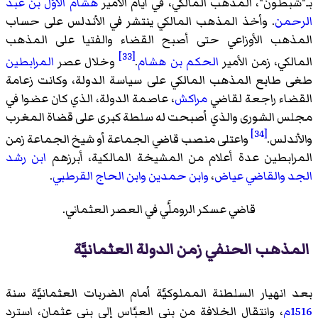
بـ"شبطون"، المذهب المالكي، في أيام الأمير
هشام الأوَّل بن عبد
الرحمن
. وأخذ المذهب المالكي ينتشر في الأندلس على حساب
المذهب الأوزاعي حتى أصبح القضاء والفتيا على المذهب
[33]
المالكي، زمن الأمير
الحكم بن هشام
.
وخلال عصر
المرابطين
طغى طابع المذهب المالكي على سياسة الدولة، وكانت زعامة
القضاء راجعة لقاضي
مراكش
، عاصمة الدولة، الذي كان عضوا في
مجلس الشورى والذي أصبحت له سلطة كبرى على قضاة المغرب
[34]
والأندلس.
واعتلى منصب قاضي الجماعة أو شيخ الجماعة زمن
المرابطين عدة أعلام من المشيخة المالكية، أبرزهم
ابن رشد
الجد
والقاضي عياض
،
وابن حمدين
وابن الحاج القرطبي
.
قاضي عسكر الروملَّي في العصر العثماني.
المذهب الحنفي زمن الدولة العثمانيَّة
بعد انهيار السلطنة المملوكيَّة أمام الضربات العثمانيَّة سنة
1516م
، وانتقال الخلافة من بني العبَّاس إلى بني عثمان، استرد