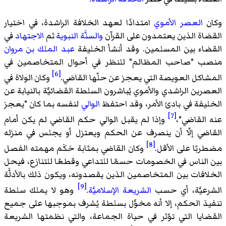
وكان
العصر الأموي
امتدادًا لعهد الخلافة الراشدة، في اختيار
القضاة الذين يعتمدون على القرآن
والسنَّة النبوية
ثم
الاجتهاد
في
القضاء بين المسلمين. وقد أنشأ الخليفة
عبد الملك بن مروان
منصب "صاحب المظالم" للنظر في أحوال المتخاصمين في
[6]
المشاكل العويصة التي يعجز عن حلّها القاضي.
وكان الولاة في
العصرين الراشدي والأموي يُباشرون السلطة القضائيَّة بالنيابة عن
الخليفة في بادئ الأمر، وقد احتفظ
الوالي
لنفسه بما كان "يعجز
[7]
عنه القاضي"،
وإذا لم يقبل الوالي حكم القاضي لم يكن أمام
القاضي إلّا أن ينصرف عن الحكم ويعتزل أو يجلس في منزله
[8]
مضطربًا على الأقل.
وكان القاضي بمثابة حَكَم مهمته الفصل
بين الناس في الخصومات حسمًا للتداعي وقطعًا للتنازع، فيحل
الخلافات بين المتخاصمين الذين يقصدونه، ويكون ذلك بالأدلَّة
[9]
الشرعيَّة، أي حسب
الشريعة الإسلاميَّة
.
وهو لا يملك سلطة
تنفيذ الحكم، إلا أنه مخوَّل بسلطة يُشرف بموجبها على جميع
القضايا التي تؤثر في حياة الجماعة، والتي نظمتها الشريعة