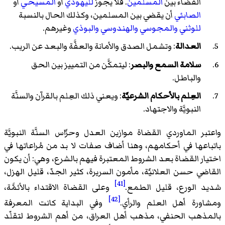
القضاء بين
المسلمين
. فلا يجوز
لليهودي
أو
المسيحي
أو
الصابئي
أن يقضي بين المسلمين، وكذلك الحال بالنسبة
للوثني
والمجوسي
والهندوسي
والبوذي
وغيرهم.
العدالة
: وتشمل الصدق والأمانة والعفَّة والبعد عن الريب.
سلامة السمع والبصر
: ليتمكَّن من التمييز بين الحق
والباطل.
العِلم بالأحكام الشرعيَّة
: ويعني ذلك العِلم بالقرآن والسنَّة
النبويَّة والاجتهاد.
واعتبر الماوردي القضاة موازين العدل وحرَّاس السنَّة النبويَّة
باتباعها في أحكامهم، وهنا أضاف صفات لا بد من مُراعاتها في
اختيار القضاة بعد الشروط المعتبرة فيهم بالشرع، وهي: أن يكون
القاضي حسن العلانيَّة، مأمون السريرة، كثير الجدّ، قليل الهزل،
[41]
شديد الورع، قليل الطمع.
وعلى القضاة الاقتداء بالأئمَّة،
[42]
ومشاورة أهل العلم والرأي.
وفي البداية كانت المعرفة
بالمذهب الحنفي، مذهب أهل العراق، من أهم الشروط لتقلّد