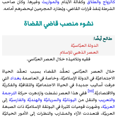
كالزواج
والطلاق
وكفالة الأيتام
والمواريث
وغيرها. وكان صاحب
الشرطة يُنفذ قرارات القاضي، ويُطارد المجرمين ليحضرهم أمامه.
نشوء منصب قاضي القضاة
طالع أيضًا
:
الدولة العبَّاسيَّة
العصر الذهبي للإسلام
فقيه وتلاميذه خلال العصر العبَّاسي.
خلال العصر العبَّاسي تعقَّد القضاء بسبب تعقّد الحياة
الاجتماعيَّة في الدولة الإسلاميَّة، وخاصة في العاصمة
بغداد
التي
عرفت أساليب جديدة في الحياة الاجتماعيَّة والثقافيَّة والفكريَّة
[10]
والاقتصاديَّة.
ففي هذا العصر نشطت وازدهرت حركة
الترجمة
والتعريب
والنقل من
اليونانيَّة
والسريانيَّة
والهنديَّة
والفارسيَّة
إلى
العربيَّة
، وصُهرت قوميات كثيرة في البوتقة الإسلاميَّة ذات الصبغة
العربيَّة، فتعددت الآراء والمشارب والنظرات إلى الأمور الحياتيَّة