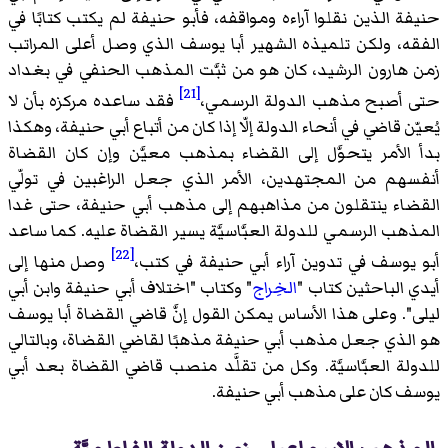
حنيفة الذين نقلوا آراءه ومواقفه، فأبو حنيفة لم يكتب كتابًا في
الفقه، ولكن تلميذه الشهير أبا يوسف الذي وصل أعلى المراتب
زمن هارون الرشيد، كان هو من ثبَّت المذهب الحنفي في بغداد
[21]
حتى أصبح مذهب الدولة الرسمي،
فقد ساعده مركزه بأن لا
يُعيّن قاضي في أنحاء الدولة إلّا إذا كان من أتباع أبي حنيفة، وهكذا
بدأ الأمر يتحوَّل إلى القضاء بمذهب معيَّن وإن كان القضاة
أنفسهم من المجتهدين، الأمر الذي جعل الراغبين في تولّي
القضاء ينتقلون من مذاهبهم إلى مذهب أبي حنيفة، حتى غدا
المذهب الرسمي للدولة العبَّاسيَّة يسير القضاة عليه. كما ساعد
[22]
أبو يوسف في تدوين آراء أبي حنيفة في كتب،
وصل منها إلى
أيدي الباحثين كتاب "
الخِراج
" وكتاب "اختلاف أبي حنيفة وابن أبي
ليلى". وعلى هذا الأساس يمكن القول إنَّ قاضي القضاة أبا يوسف
هو الذي جعل مذهب أبي حنيفة مذهبًا لقاضي القضاة، وبالتالي
للدولة العبَّاسيَّة. وكل من تقلَّد منصب قاضي القضاة بعد أبي
يوسف كان على مذهب أبي حنيفة.