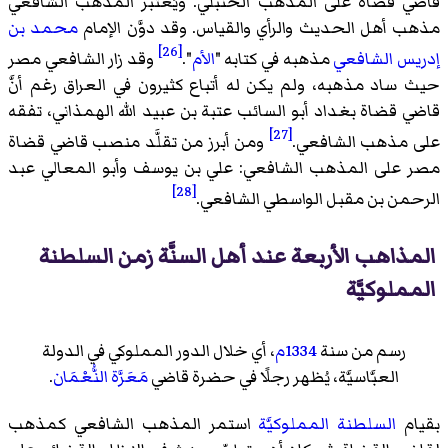
قاضي قضاة على المذهب الحنبلي. ويُعتبر المذهب الشافعي
مذهب أهل الحديث والرأي والقياس. وقد دوَّن الإمام
محمد بن
[26]
إدريس الشافعي
مذهبه في كتابه "
الأم
".
وقد زار الشافعي مصر
حيث ساد مذهبه، ولم يكن له أتباع كثيرون في العراق رغم أنَّ
قاضي قضاة بغداد أبو السائب عتبة بن عبيد الله الهمذاني، تفقه
[27]
على مذهب الشافعي.
ومن أبرز من تقلَّد منصب قاضي قضاة
مصر على المذهب الشافعي: علي بن يوسف وأبو المعالي عبد
[28]
الرحمن بن مقبل الواسطي الشافعي.
المذاهب الأربعة عند أهل السنَّة زمن السلطنة
المملوكيَّة
رسم من سنة
1334م
، أي خلال الدور المملوكي في الدولة
العبَّاسيَّة، يُظهر رجلًا في حضرة قاضي
مَعَرَّة النُّعْمَان
.
بقيام
السلطنة المملوكيَّة
استمر المذهب الشافعي كمذهب