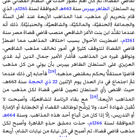
لقاضي القضاة، ثم كان أهم تطوّر حدث في النظام القضائي على
يد السلطان
الظاهر بيبرس
سنة
663هـ
الموافقة لسنة
1265م
، الذي
قام بتحريم أي مذهب، عدا المذاهب الأربعة عند أهل السنَّة
والجماعة (الحنفيَّة، والمالكيَّة، والشافعيَّة، والحنبليَّة). ذلك أنه
عندما تقلَّد ابن بنت الأعز الشافعي منصب قاضي قضاة مصر سنة
1261م
، اضطربت الأحوال بسبب اختلاف المذاهب مما اضطرَّ
قاضي القضاة للتوقف كثيرًا في أمور تخالف مذهب الشافعي،
وتوافق غيره من المذاهب. فأشار الأمير جمال الدين أيد غدي
العزيزي على السلطان الظاهر بيبرس بأن يولي من كل مذهب
[29]
قاضيًا مستقلًّا يحكم بمقتضى مذهبه،
فأجابه إلى ذلك عندما
تمَّ اجتماع في دار العدل يوم الإثنين
22 ذي الحجة
سنة 663هـ،
حيث اقتضى رأي السلطان تعيين قاضي قضاة لكل مذهب من
[29]
المذاهب الأربعة،
مع بقاء الرئاسة للشافعيَّة، وأصبحت لا
تُقبل شهادة أحد، ولا يُرشَّح لوظائف القضاء أو الخِطابة أو الإمارة
أو التدريس، إلّا إذا كان من أتباع أحد هذه المذاهب. وسنة
664هـ
الموافقة لسنة
1266م
، حذت دمشق حذو القاهرة وأصبح لكل
مذهب قاضي قضاة، ثم أصبح في كل نيابة من نيابات الشام، أربعة