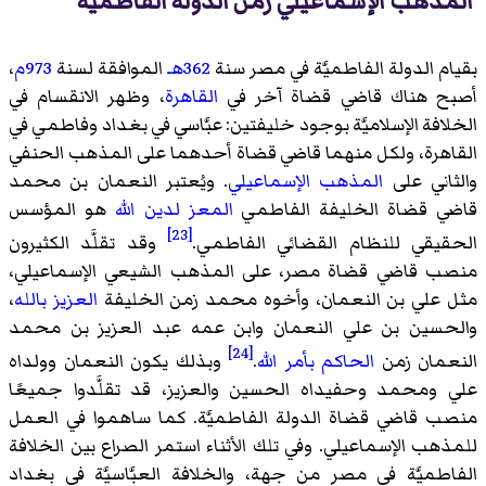
المذهب الإسماعيلي زمن الدولة الفاطميَّة
بقيام الدولة الفاطميَّة في مصر سنة
362هـ
الموافقة لسنة
973م
،
أصبح هناك قاضي قضاة آخر في
القاهرة
، وظهر الانقسام في
الخلافة الإسلاميَّة بوجود خليفتين: عبَّاسي في بغداد وفاطمي في
القاهرة، ولكل منهما قاضي قضاة أحدهما على المذهب الحنفي
والثاني على
المذهب الإسماعيلي
. ويُعتبر النعمان بن محمد
قاضي قضاة الخليفة الفاطمي
المعز لدين الله
هو المؤسس
[23]
الحقيقي للنظام القضائي الفاطمي.
وقد تقلَّد الكثيرون
منصب قاضي قضاة مصر، على المذهب الشيعي الإسماعيلي،
مثل علي بن النعمان، وأخوه محمد زمن الخليفة
العزيز بالله
،
والحسين بن علي النعمان وابن عمه عبد العزيز بن محمد
[24]
النعمان زمن
الحاكم بأمر الله
.
وبذلك يكون النعمان وولداه
علي ومحمد وحفيداه الحسين والعزيز، قد تقلَّدوا جميعًا
منصب قاضي قضاة الدولة الفاطميَّة. كما ساهموا في العمل
للمذهب الإسماعيلي. وفي تلك الأثناء استمر الصراع بين الخلافة
الفاطميَّة في مصر من جهة، والخلافة العبَّاسيَّة في بغداد