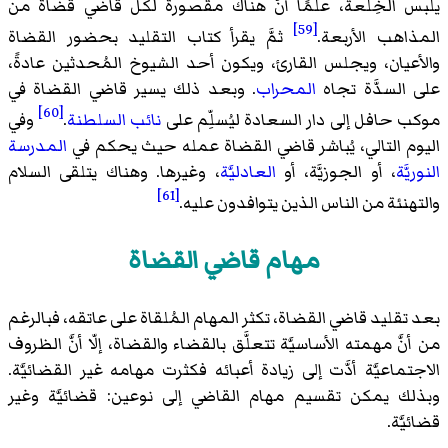
يلبس الخِلعة، علمًا أنَّ هناك مقصورة لكل قاضي قضاة من
[59]
المذاهب الأربعة.
ثمَّ يقرأ كتاب التقليد بحضور القضاة
والأعيان، ويجلس القارئ، ويكون أحد الشيوخ المُحدثين عادةً،
على السدَّة تجاه
المحراب
. وبعد ذلك يسير قاضي القضاة في
[60]
موكب حافل إلى دار السعادة ليُسلِّم على
نائب السلطنة
.
وفي
اليوم التالي، يُباشر قاضي القضاة عمله حيث يحكم في
المدرسة
النوريَّة
، أو الجوزيَّة، أو
العادليَّة
، وغيرها. وهناك يتلقى السلام
[61]
والتهنئة من الناس الذين يتوافدون عليه.
مهام قاضي القضاة
بعد تقليد قاضي القضاة، تكثر المهام المُلقاة على عاتقه، فبالرغم
من أنَّ مهمته الأساسيَّة تتعلَّق بالقضاء والقضاة، إلّا أنَّ الظروف
الاجتماعيَّة أدَّت إلى زيادة أعبائه فكثرت مهامه غير القضائيَّة.
وبذلك يمكن تقسيم مهام القاضي إلى نوعين: قضائيَّة وغير
قضائيَّة.