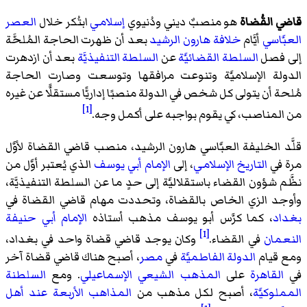
قاضي القُضاة
هو منصبٌ ديني ودُنيوي
إسلامي
ابتُكر خلال
العصر
العبَّاسي
أيَّام
خلافة
هارون الرشيد
بعد أن ظهرت الحاجة المُلحَّة
إلى فصل
السلطة القضائيَّة
عن
السلطة التنفيذيَّة
بعد أن ازدهرت
الدولة الإسلاميَّة وتنوعت مرافقها وتوسعت وصارت الحاجة
مُلحة أن يتولى كل شخص في الدولة منصبًا إداريًّا مستقلًّا عن غيره
[1]
من المناصب، كي يقوم بواجبه على أكمل وجه.
قلَّد الخليفة العبَّاسي هارون الرشيد، منصب قاضي القضاة لأوَّل
مرة في
التاريخ الإسلامي
، إلى
الإمام أبي يوسف
الذي يُعتبر أوَّل من
نظَّم شؤون القضاء باستقلاليَّة إلى حدٍ ما عن السلطة التنفيذيَّة،
وأوجد الزي الخاص بالقضاة، وتحددت مهام قاضي القضاة في
بغداد
، كما كرَّس أبو يوسف مذهب أستاذه
الإمام أبي حنيفة
[1]
النعمان
في القضاء.
وكان يوجد قاضي قضاة واحد في بغداد،
ومع قيام
الدولة الفاطميَّة
في
مصر
، أصبح هناك قاضي قضاة آخر
في
القاهرة
على
المذهب الشيعي الإسماعيلي
. ومع
السلطنة
المملوكيَّة
، أصبح لكل مذهب من
المذاهب الأربعة عند أهل