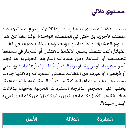
مستوى دلالي
يتصل هذا المستوى بالمفردات ودلالاتها، وتنوع معانيها من
منطقة لأخرى، بل حّتى في المنطقة الواحدة، وقد نشأ عن هذا
التنوع المشترك والمتضاد والترادف وعرف ذلك قديما في لغات
القبائل، كما تتصف بعض الألفاظ بالانتقال أو المجاز في معناها
تخصيصا أو اتساعا. ومن مفردات الدارجة الجزائرية ما نجد
أصوله
عربية
، أو
بربرية
، أو
بونيقية
، أو
أندلسية
، أو
عثمانية
وإسباني
أو فرنسي، أو غيرها من اللغات. معاني المفردات ودلالتها جاءت
بسبب مواقف اجتماعية مركبة حيث أن اللغة ظاهرة اجتماعية،
يغلب على معجم الدارجة المفردات العربية وأحيانا بدلالات
مختلفة عن الأصل؛ كلمة « يتفنين » "يتكاسل" من كلمة « يتفانى »
"يبذل جهدا".
المفردة
الدلالة
الأصل