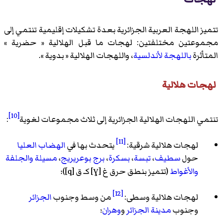
تتميز اللهجة العربية الجزائرية بعدة تشكيلات إقليمية تنتمي إلى
مجموعتين مختلفتين: لهجات ما قبل الهلالية « حضرية »
المتأثرة
باللهجة لأندلسية
، واللهجات الهلالية « بدوية ».
لهجات هلالية
[10]
تنتمي اللهجات الهلالية الجزائرية إلى ثلاث مجموعات لغوية
:
[11]
لهجات هلالية شرقية:
يتحدث بها في
الهضاب العليا
حول
سطيف
،
تبسة
،
بسكرة
،
برج بوعريريج
،
مسيلة
والجلفة
والأغواط
(تتميز بنطق حرق غ [ɣ] كـ ق [q])؛
[12]
لهجات هلالية وسطى:
من وسط وجنوب
الجزائر
وجنوب
مدينة الجزائر
و
وهران
؛