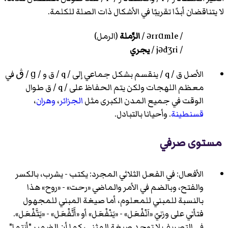
لا يتناقضان أبدًا تقريبًا في الأشكال ذات الصلة للكلمة.
/ ərrɑmle /
الرَّملة
(الرمل)
/ jədʒri /
يجري
الأصل
/ q / ق
ينقسم بشكل جماعي إلى
ق / q /
و
ڨ / ɡ /
في
معظم اللهجات ولكن يتم الحفاظ على
ق / q /
طوال
الوقت في جميع المدن الكبرى مثل
الجزائر
،
وهران
،
قسنطينة
. وأحيانا بالتبادل.
مستوى صرفي
الأفعال: في الفعل الثلاثي المجرد: يكتب - يشرب، بالكسر
والفتح، وبالضم في الأمر والماضي «رحت» - «روح» هذا
بالنسبة للمبني للمعلوم، أما صيغة المبني للمجهول
فتأتي على وزنيّ «اَنْفْعَل» - «يَنْفْعَل» أو «أَتَّفْعَل» - «يَتَّفْعَل».
في التصريف لا توجد صيغة المثنى، كما أن الضمير "أنتما"