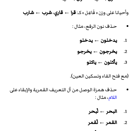
وأحيانا على وزن « فَاعِل » كـ:
قرا
←
قاري
،
شرب
←
شارب
حذف نون الرفع، مثال :
يدخلون
←
يدخلو
يخرجون
←
يخرجو
يأكلون
←
ياكلو
(مع فتح الفاء وتسكين العين).
حذف همزة الوصل من أل التعريف القمرية والإبقاء على
اللام
، مثال :
البحر
←
لْبحر
القمر
←
لْقمر