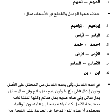
المهم
←
لْمهم
حذف همزة الوصل والقطع في الأسماء، مثال :
إبراهيم
←
بْراهيم
الياس
←
لْياس
احمد
←
حْمد
الأرض
←
لارض
الأساس
←
الساس
ابن
←
بن
في اسم الفاعل: يُأتى باسم الفاعل من المعتل على الأصل
ودون إبدال ففي باع يقولون بايع بدل بائع وفي سال سايل
بدل سائل وفي صام صايم بدل صائم وكلها اشتقا قات
صحيحة الأصل. كما نراهم يدخلون عليه نون الوقاية.
ومعلوم أن هذه النون تدخل في العربية لتقي الفعل من