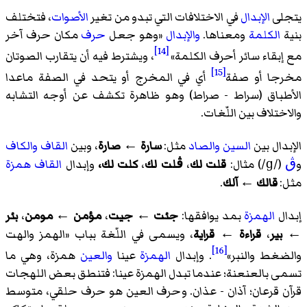
يتجلى
الإبدال
في الاختلافات التي تبدو من تغير
الأصوات
، فتختلف
بنية
الكلمة
ومعناها.
والإبدال
«وهو جعل
حرف
مكان حرف آخر
[14]
مع إبقاء سائر أحرف الكلمة»
، ويشترط فيه أن يتقارب الصوتان
[15]
مخرجا أو صفة
أي في المخرج أو يتحد في الصفة ماعدا
الأطباق (سراط - صراط) وهو ظاهرة تكشف عن أوجه التشابه
والاختلاف بين اللّغات.
الإبدال بين
السين
والصاد
مثل:
سارة
←
صارة
، وبين
القاف
والكاف
و
ڨ
(
/ɡ/
) مثال:
قلت لك
،
ڨلت لك
،
كلت لك،
وإبدال
القاف
همزة
مثل:
قالك
←
آلك
.
إبدال
الهمزة
بمد يوافقها:
جئت
←
جيت
،
مؤمن
←
مومن
،
بئر
←
بير
،
قراءة
←
قراية
، ويسمى في اللّغة بباب «الهمز والهت
[16]
والضغط والنبر»
. وإبدال
الهمزة
عينا
والعين
همزة، وهي ما
تسمى بالعنعنة؛ عندما تبدل الهمزة عينا: فتنطق بعض اللهجات
قرآن قرعان؛ آذان - عذان. وحرف العين هو حرف حلقي، متوسط