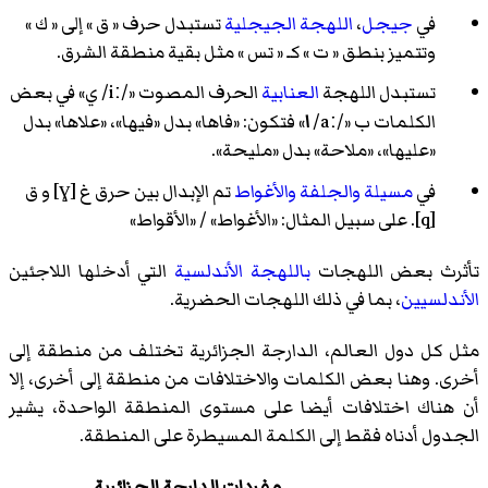
في
جيجل
،
اللهجة الجيجلية
تستبدل حرف « ق » إلى « ك »
وتتميز بنطق « ت » كـ « تس » مثل بقية منطقة الشرق.
تستبدل اللهجة
العنابية
الحرف المصوت «
/iː/
ي» في بعض
الكلمات ب «
/aː/
ا
» فتكون: «فاها» بدل «فيها»، «علاها» بدل
«عليها»، «ملاحة» بدل «مليحة».
في
مسيلة
والجلفة
والأغواط
تم الإبدال بين حرق غ [ɣ] و ق
[q]. على سبيل المثال: «الأغواط» / «الأقواط»
تأثرث بعض اللهجات
باللهجة الأندلسية
التي أدخلها اللاجئين
الأندلسيين
، بما في ذلك اللهجات الحضرية.
مثل كل دول العالم، الدارجة الجزائرية تختلف من منطقة إلى
أخرى. وهنا بعض الكلمات والاختلافات من منطقة إلى أخرى، إلا
أن هناك اختلافات أيضا على مستوى المنطقة الواحدة، يشير
الجدول أدناه فقط إلى الكلمة المسيطرة على المنطقة.
مفردات الدارجة الجزائرية