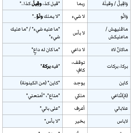
وَاقِيلْ / وقيلَة
ربما
"قيل كذ،
وقِيلَ
كذا.."
وَالُو
لا شيء
"لا يملك
ولَوْ
.."
ماعْليهش /
"ما عليه شيء" / "ما عليك
لا بأس
ماعليكش
شيء"
ماكانْ لاه
لا داعي
"ما كان له داعٍ"
توقف،
بركا، بركات
"فيه
بركة
"
كافٍ
كاين
يوجد
"كاين" (من الكينونة)
(مْ)نْتاعي
ملكي
"متاع"، "أمتعتي"
علابالي
أعرف
"على بالي"
لاباس
بخير
"لا بأس"