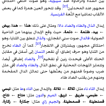
بين الشدة والرخاوة عند
سيبويه
، وهو صوت حلقي احتكاكي
[17]
مجهور عند المحدثين
. وقد تتحور العين همزة كما في بعض
الألقاب تماشيا مع اللّغة
الفرنسية
.
إبدال
الذال
والظاء
والضاد
دالا
: ومثال على ذلك:
هذا
←
هدا
،
بيض
←
بيد
،
ظلمة
←
دلمة
، حيث وقع الإبدال بينهما من الناحية
الصوتية؛
فالدال
صوت سني انفجاري،
والذال
تنطق بين الثنايا، وهو
[17]
احتكاكي مجهور، ويشتركان في الانفجار
. كما أن
الظاء
تخرج
من الثنايا وهو حرف إطباق؛ أي تقعر
اللسان
إلى أسفل في مقابل
[17]
الحنك الأعلى فيحدث رنين أو تفخيم
،
والضاد
إطباقي أيضا،
وتتمايز اللهجات المحلية في نطق الذال
والظاء
والضاد
(في مثل
ضرب وضوء) فمنهم من يغلّظها حتى تماثل الدال المفخمة
ومنهم من يقلب الضاد ظاء.
إبدال
الثاء
تاء
مثل:
ثلاثة
←
تلاتة
. والإبدال بين
التاء
و
ط
مثل:
تبسي
←
طبسي
،
طريق
←
تريق
،
الميم
و
النون
مثل:
متاع
←
نتاع
،
قسنطينة
←
قسمطينة
. و
الجيم
زاي
مثال:
جكارة
←
زكارة
،