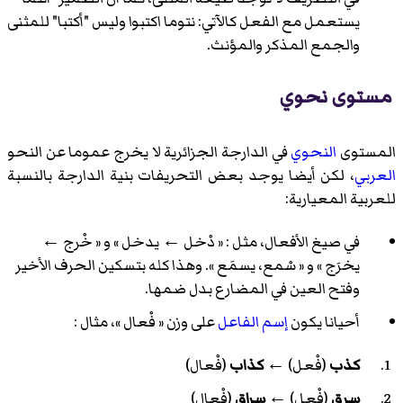
يستعمل مع الفعل كالآتي: نتوما اكتبوا وليس "أكتبا" للمثنى
والجمع المذكر والمؤنث.
مستوى نحوي
المستوى
النحوي
في الدارجة الجزائرية لا يخرج عموما عن النحو
العربي
، لكن أيضا يوجد بعض التحريفات بنية الدارجة بالنسبة
للعربية المعيارية:
في صيغ الأفعال، مثل : « دْخل ← يدخل » و « خْرج ←
يخرَج » و « سْمع، يسمَع ». وهذا كله بتسكين الحرف الأخير
وفتح العين في المضارع بدل ضمها.
أحيانا يكون
إسم الفاعل
على وزن « فْعال »، مثال :
كذب
(فْعل) ←
كذاب
(فْعال)
سرق
(فْعل) ←
سراق
(فْعال)