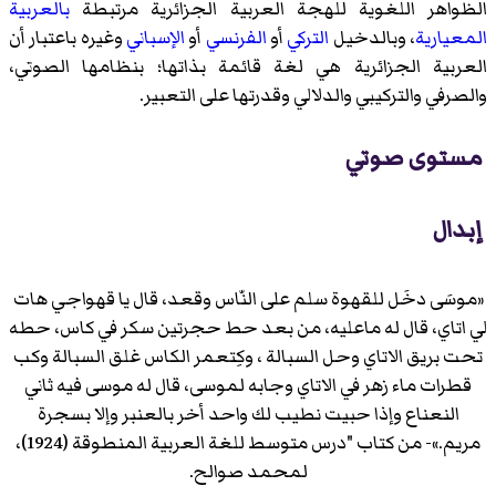
الظواهر اللغوية للهجة العربية الجزائرية مرتبطة
بالعربية
المعيارية
، وبالدخيل
التركي
أو
الفرنسي
أو
الإسباني
وغيره باعتبار أن
العربية الجزائرية هي لغة قائمة بذاتها؛ بنظامها الصوتي،
والصرفي والتركيبي والدلالي وقدرتها على التعبير.
مستوى صوتي
إبدال
«موسَى دخَل للقهوة سلم على النّاس وقعد، قال يا قهواجي هات
لي اتاي، قال له ماعليه، من بعد حط حجرتين سكر في كاس، حطه
تحت بريق الاتاي وحل السبالة ، وكِتعمر الكاس غلق السبالة وكب
قطرات ماء زهر في الاتاي وجابه لموسى، قال له موسى فيه ثاني
النعناع وإذا حبيت نطيب لك واحد أخر بالعنبر وإلا بسجرة
مريم.»- من كتاب "درس متوسط للغة العربية المنطوقة (1924)،
لمحمد صوالح.