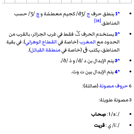
^1
ينطق حرف
ج
/dʒ/
كجيم معطشة و
چ
/ʒ/
حسب
[18]
المناطق.
^2
يستخدم الحرف ݣ فقط في غرب الجزائر، بالقرب من
الحدود مع
المغرب
(خاصة في
القطاع الوهراني
). في بقية
المناطق، يكتب ڨ (خاصة في
منطقة القبائل
).
^3
يتم الإبدال بن د
/d/
و ذ
/ð/
.
^4
يتم الإبدال بين ت وث.
6
حروف مصوتة
(صائتة):
3 مصوتة طويلة:
/aː/
ا
:
صِحاب
/iː/
ي :
قريت