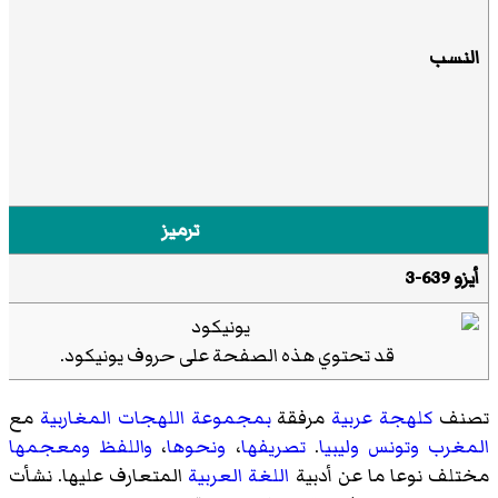
النسب
ترميز
أيزو 639-3
قد تحتوي هذه الصفحة على حروف
يونيكود
.
تصنف
كلهجة عربية
مرفقة
بمجموعة اللهجات
المغاربية
مع
المغرب
وتونس
وليبيا
.
تصريفها
،
ونحوها
،
واللفظ
ومعجمها
مختلف نوعا ما عن أدبية
اللغة العربية
المتعارف عليها. نشأت