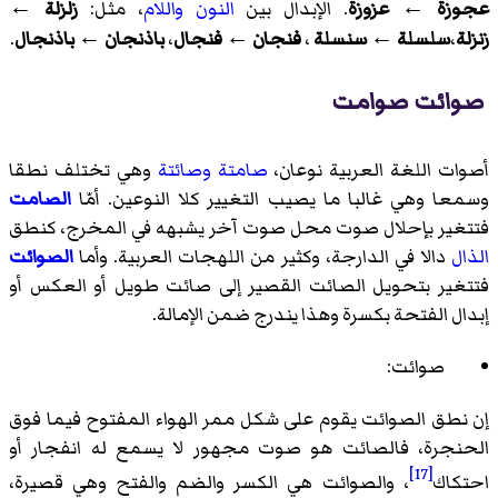
عجوزة
←
عزوزة
. الإبدال بين
النون
واللام
، مثل:
زلزلة
←
زنزلة
،
سلسلة
←
سنسلة
،
فنجان
←
فنجال
،
باذنجان
←
باذنجال
.
صوائت صوامت
أصوات اللغة العربية نوعان،
صامتة
وصائتة
وهي تختلف نطقا
وسمعا وهي غالبا ما يصيب التغيير كلا النوعين. أمّا
الصامت
فتتغير بإحلال صوت محل صوت آخر يشبهه في المخرج، كنطق
الذال
دالا في الدارجة، وكثير من اللهجات العربية. وأما
الصوائت
فتتغير بتحويل الصائت القصير إلى صائت طويل أو العكس أو
إبدال الفتحة بكسرة وهذا يندرج ضمن الإمالة.
صوائت:
إن نطق الصوائت يقوم على شكل ممر الهواء المفتوح فيما فوق
الحنجرة، فالصائت هو صوت مجهور لا يسمع له انفجار أو
[17]
احتكاك
، والصوائت هي الكسر والضم والفتح وهي قصيرة،