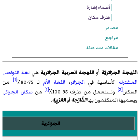
أسماء إشارة
ظرف مكان
مصادر
مراجع
مقالات ذات صلة
اللهجة الجزائريّة
أو
اللهجة العربية الجزائرية
هي
لغة التواصل
[1]
المشترك
الأساسية في
الجزائر
،
اللغة الأم
لـ 75-80٪
من
[1]
[2]
السكان
وتستعمل من طرف 95-100٪
من
سكان الجزائر
.
ويسميها المتكلمون بها
الدَّارْجة
أو
العَرْبِية
.
الجزائرية