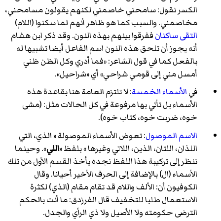
الكسر نقول: سامحني خاصمني لكنهم يقولون مسامحني،
مخاصمني. والسبب كما هو ظاهر أنهم لما سكنوا (اللام)
التقى ساكنان
ففرقوا بينهم بهذه النون. وقد ذكر ابن هشام
أنه يجوز أن تلحق هذه النون اسم الفاعل أيضا تشبيها له
بالفعل كما في قول الشاعر: «
فما أدري وكل الظن ظني
أمسل مني إلى قومي شراحي
» أي «شراحيل».
في
الأسماء الخمسة
: لا تلتزم العامة هنا بقاعدة هذه
الأسماء بل تأتي بها مرفوعة في كل الحالات مثل: (مشى
خوه، ضربت خوه، كتاب خوه).
الاسم الموصول
: تعوض الأسماء الموصولة « الذي، التي
اللذان، اللتان، الذين، اللاتي وغيرها » بلفظ «
اللي
». وحينما
ننظر إلى تركيبة هذا اللفظ نجده يأخذ القسم الأول من تلك
الأسماء (ال) بالإضافة إلى الحرف الأخير أحيانا. وقال
الكوفيون أن: الألف واللام قد تقام مقام (الذي) لكثرة
الاستعمال طلبا للتخفيف قال الفرزدق: ما أنت بالحكم
الترضى حكومته ولا الأصيل ولا ذي الرأي والجدل.