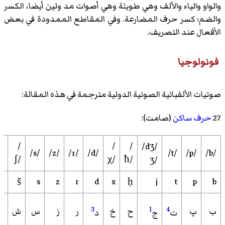
والواو والياء والألف وهي طويلة وهي أصوات مد ولين أيضا، الكسر
والضم؛ كسر حرف المضارعة. وفي المقاطع الممدودة في بعض
الأفعال عند التصريف.
فونولوجيا
صوتيات الألفبائية الصوتية الدولية مترجمة في هذه المقالة:
27
حرف ساكن
(صامت):
/
/
/
/dʒ/
ˤ/
/s/
/z/
/r/
/d/
/t/
/p/
/b/
ʃ/
χ/
ħ/
ʒ/
s
z
r
d
x
j
t
p
b
ṣ
š
ḥ
3
1
4
ب
پ
ح
خ
ر
ز
س
ش
ص
ت
ج
د