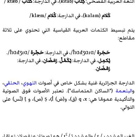
اللغة العربية الفصحى:
كِتاب
(kitab)، في الدارجة:
كْتاب
/ ktæb /
كَلام
(kalam)، في الدارجة:
كْلام
/klæm/
يتم تبسيط الكلمات العربية القياسية التي تحتوي على ثلاثة
مقاطع:
حَجَرة
/ħɑdʒɑrɑ/
، في الدارجة:
حَجْرة
/ħɑdʒrɑ/
.
يُكمِل
، في الدارجة:
يْكَمْلْ
.
رَمَضَان
، في الدارجة:
رَمْضَان
.
الدارجة الجزائرية غنية بشكل خاص في أصوات
اللهوي
،
الحلقي
،
و
البلعمة
("
الساكن المتماسك
"). تعتبر الأصوات فوق الصوتية
والتأكيدية عمومًا هي:
x
،
q
(ق)، و(ض)
ḍ
،
ṣ
(ص)، و
ṭ
(تْس) على
التوالي.
الغير المشدد ر
/ r /
والمشدد رّ
/ rˤ /
هما صوتان منفصلان تمامًا،