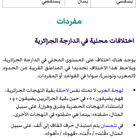
يسقسي
يسأل
"يستقصي"
مفردات
اختلافات محلية في الدارجة الجزائرية
يوجد هناك اختلاف على المستوى المحلي في الدارجة الجزائرية،
ويلاحظ هذا الاختلاف تحديدا في المناطق القريبة من الحدود
(المغرب وتونس)، سواءا في القواعد أو المفردات.
لهجة الغرب
لا تملك نفس
لاحقة
بقية اللهجات الجزائرية،
فهم يضيفون « ه » في حين بقية الجزائريين يضيفون « و »
(باستثناء اللهجات الحضرية وشرق وهران). على سبيل
المثال، «شفته»: بينما هي «شفتو» في اللهجات الأخرى.
في
تلمسان
يتم استبدال حرف القاف إلى ألف. على سبيل
المثال: «قُلت» / «أُلت»، «قهوة» / «أهوة».