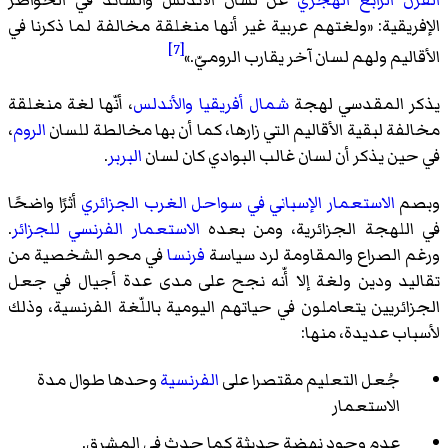
القرن الرابع الهجري
عن لسان الأندلس والسائد في الحواضر
الإفريقية: «
ولغتهم عربية غير أنها منغلقة مخالفة لما ذكرنا في
[7]
الأقاليم ولهم لسان آخر يقارب الروميّ.
»
يذكر المقدسي لهجة
شمال أفريقيا
والأندلس
، أنّها لغة منغلقة
مخالفة لبقية الأقاليم التي زارها، كما أن بها مخالطة للسان
الروم
،
في حين يذكر أن لسان غالب البوادي كان لسان
البربر
.
وبصم
الاستعمار الإسباني في سواحل الغرب الجزائري
أثرًا واضحًا
في اللهجة الجزائرية، ومن بعده
الاستعمار الفرنسي للجزائر
.
ورغم الصراع والمقاومة لرد سياسة
فرنسا
في محو الشخصية من
تقاليد ودين ولغة إلا أّنه نجح على مدى عدة أجيال في جعل
الجزائريين يتعاملون في حياتهم اليومية باللّغة الفرنسية، وذلك
لأسباب عديدة، منها:
جُعل التعليم مقتصرا على
الفرنسية
وحدها طوال مدة
الاستعمار
عدم وجود نهضة حديثة كما حدث في المشرق.