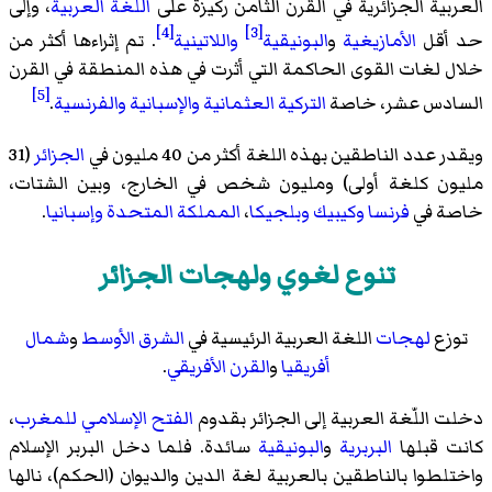
العربية الجزائرية في القرن الثامن ركيزة على
اللغة العربية
، وإلى
[4]
[3]
حد أقل
الأمازيغية
و
البونيقية
واللاتينية
. تم إثراءها أكثر من
خلال لغات القوى الحاكمة التي أثرت في هذه المنطقة في القرن
[5]
السادس عشر، خاصة
التركية العثمانية
والإسبانية
والفرنسية
.
ويقدر عدد الناطقين بهذه اللغة أكثر من 40 مليون في
الجزائر
(31
مليون كلغة أولى) ومليون شخص في الخارج، وبين الشتات،
خاصة في
فرنسا
وكيبيك
وبلجيكا
،
المملكة المتحدة
وإسبانيا
.
تنوع لغوي ولهجات الجزائر
توزع
لهجات
اللغة العربية الرئيسية في
الشرق الأوسط
و
شمال
أفريقيا
و
القرن الأفريقي
.
دخلت اللّغة العربية إلى الجزائر بقدوم
الفتح الإسلامي للمغرب
،
كانت قبلها
البربرية
و
البونيقية
سائدة. فلما دخل البربر الإسلام
واختلطوا بالناطقين بالعربية لغة الدين والديوان (الحكم)، نالها