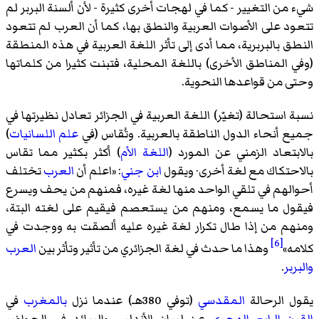
شيء من التغيير - كما في لهجات أخرى كثيرة - لأن ألسنة البربر لم
تتعود على الأصوات العربية والنطق بها، كما أن العرب لم تتعود
النطق بالبربرية، مما أدى إلى تأثر اللغة العربية في هذه المنطقة
(وفي المناطق الأخرى) باللغة المحلية، فتبنت كثيرا من كلماتها
وحتى من قواعدها النحوية.
نسبة استحالة (تغيّر) اللغة العربية في الجزائر تعادل نظيرتها في
جميع أنحاء الدول الناطقة بالعربية. وتُقاس (في
علم اللسانيات
)
بالابتعاد الزمني عن المورد (
اللغة الأم
) أكثر بكثير مما تقاس
بالاحتكاك مع لغة أخرى· ويقول
ابن جني
: «
اعلم أن
العرب
تختلف
أحوالهم في تلقي الواحد منها لغة غيره، فمنهم من يحف ويسرع
فيقول ما يسمع، ومنهم من يستعصم فيقيم على لغته البتة،
ومنهم من إذا طال تكرار لغة غيره عليه ألصقت به ووجدت في
[6]
كلامه
»
وهذا ما حدث في لغة الجزائري من تأثير وتأثر بين
العرب
والبربر
.
يقول الرحالة
المقدسي
(توفي 380هـ) عندما نزل
بالمغرب
في