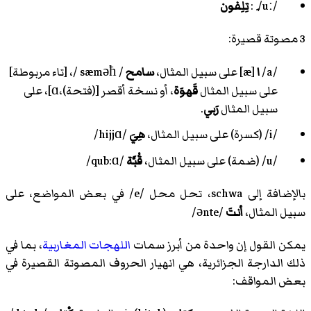
/uː/
:
تِلِفون
3 مصوتة قصيرة:
/a/
ا
[æ] على سبيل المثال،
سامح
/ sæməħ /، [تاء مربوطة]
على سبيل المثال
قَهوَة
، أو نسخة أقصر [(فتحة)،ɑ]، على
سبيل المثال
رَبي
.
/i/
(كسرة) على سبيل المثال،
هِيَ
/hijjɑ/
/u/
(ضمة) على سبيل المثال،
قُبَّة
/qub:ɑ/
بالإضافة إلى schwa، تحل محل
/e/
في بعض المواضع، على
سبيل المثال،
أنتَ
/ənte/
يمكن القول إن واحدة من أبرز سمات
اللهجات المغاربية
، بما في
ذلك الدارجة الجزائرية، هي انهيار الحروف المصوتة القصيرة في
بعض المواقف: