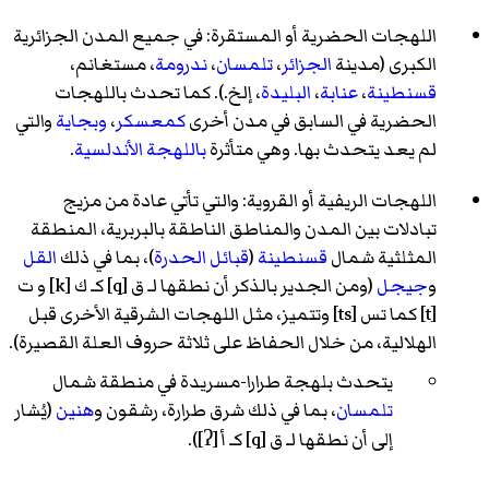
اللهجات الحضرية أو المستقرة: في جميع المدن الجزائرية
الكبرى (مدينة
الجزائر
،
تلمسان
،
ندرومة
، مستغانم،
قسنطينة
،
عنابة
،
البليدة
، إلخ.). كما تحدث باللهجات
الحضرية في السابق في مدن أخرى
كمعسكر
،
وبجاية
والتي
لم يعد يتحدث بها. وهي متأثرة
باللهجة الأندلسية
.
اللهجات الريفية أو القروية: والتي تأتي عادة من مزيج
تبادلات بين المدن والمناطق الناطقة بالبربرية، المنطقة
المثلثية شمال
قسنطينة
(
قبائل الحدرة
)، بما في ذلك
القل
و
جيجل
(ومن الجدير بالذكر أن نطقها لـ ق [q] كـ ك [k] و ت
[t] كما تس [ts] وتتميز، مثل اللهجات الشرقية الأخرى قبل
الهلالية، من خلال الحفاظ على ثلاثة حروف العلة القصيرة).
يتحدث بلهجة طرارا-مسريدة في منطقة شمال
تلمسان
، بما في ذلك شرق طرارة، رشقون و
هنين
(يُشار
إلى أن نطقها لـ ق [q] كـ أ [ʔ]).