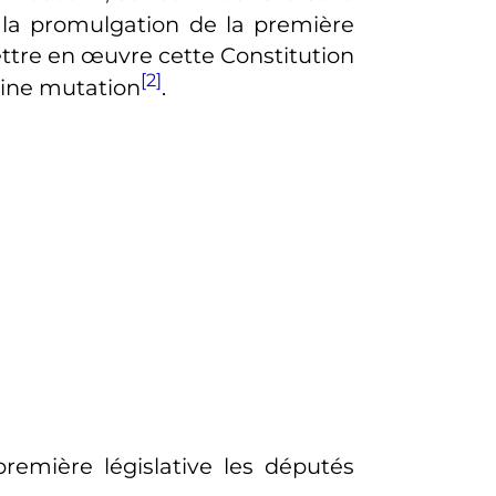
s la promulgation de la première
mettre en œuvre cette Constitution
[2]
leine mutation
.
première législative les députés