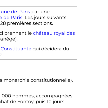
ne de Paris
par une
le de Paris
. Les jours suivants,
 28 premières sections.
ci prennent le
château royal des
Manège).
e
Constituante
qui décidera du
e.
a monarchie constitutionnelle).
e 150 000 hommes, accompagnées
mbat de Fontoy, puis 10 jours