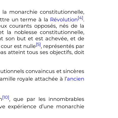
e la monarchie constitutionnelle,
[4]
ettre un terme à la
Révolution
.
eux courants opposés, nés de la
t la noblesse constitutionnelle,
nt son but et est achevée, et de
[5]
 cour est nulle
, représentés par
as atteint tous ses objectifs, doit
utionnels convaincus et sincères
amille royale attachée à l’
ancien
[10]
n
, que par les innombrables
ève expérience d’une monarchie