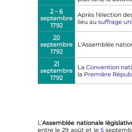
2
–
6
Après l'élection de
septembre
lieu au
suffrage un
1792
20
septembre
L'Assemblée nationa
1792
21
La
Convention nat
septembre
la
Première Répub
1792
L’
Assemblée nationale législativ
entre le
29 août
et le
5
septembr