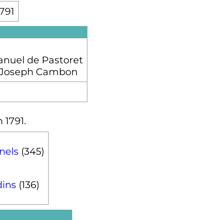
791
nuel de Pastoret
e-Joseph Cambon
en
1791
.
nels
(345)
dins
(136)