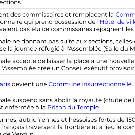
ections.
nt des commissaires et remplacent la
Commu
nnaire qui prend possession de l'
Hôtel de vil
avaient pas élu de commissaires rejoignent les
ale ne donnant pas suite aux sections, celles-
asse la journée réfugié à l'Assemblée (Salle du 
ale accepte de laisser la place à une nouvell
 L'Assemblée crée un Conseil exécutif provisoir
ris
devient une
Commune insurrectionnelle
.
ale suspend sans abolir la royauté (chute de l
est enfermée à la
Prison du Temple
.
iennes, autrichiennes et hessoises fortes d
rançais traversent la frontière et a lieu le co
le de Verdun.