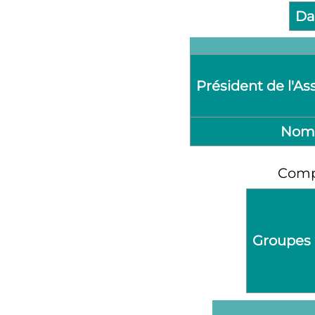
Da
Président de l'As
Nomb
Compo
Groupes 