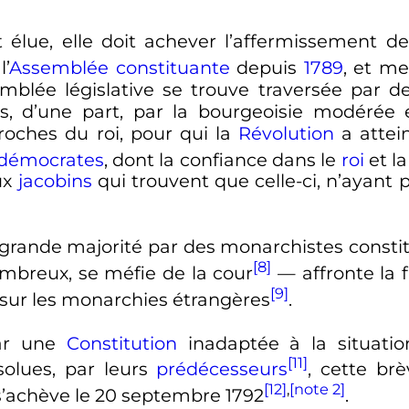
t élue, elle doit achever l’affermissement d
’
Assemblée constituante
depuis
1789
, et m
emblée législative se trouve traversée par d
és, d’une part, par la bourgeoisie modérée e
proches du roi, pour qui la
Révolution
a attei
démocrates
, dont la confiance dans le
roi
et la
ux
jacobins
qui trouvent que celle-ci, n’ayant p
grande majorité par des monarchistes constit
[8]
mbreux, se méfie de la cour
— affronte la f
[9]
 sur les monarchies étrangères
.
par une
Constitution
inadaptée à la situatio
[11]
ésolues, par leurs
prédécesseurs
, cette br
[12]
,
[note 2]
s’achève le
20 septembre 1792
.