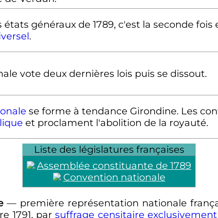
s états généraux de 1789, c'est la seconde fois
iversel
.
le vote deux dernières lois puis se dissout.
ionale
se forme à tendance Girondine. Les co
lique
et proclament l'abolition de la royauté.
Liste des législatures françaises
Assemblée constituante de 1789
Convention nationale
e
— première représentation nationale frança
e 1791
, par
suffrage censitaire
exclusivement