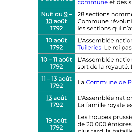
commune
et des s
Nuit du
9
–
28 sections nomme
10
août
Commune révolutio
1792
les sections qui n’
10
août
L'Assemblée nation
1792
Tuileries
. Le roi p
10
–
11
août
L'Assemblée nation
1792
sort de la royauté.
11
–
13
août
La
Commune de Pa
1792
13
août
L'Assemblée nation
1792
La famille royale 
Les troupes pruss
19
août
de 20 000 émigrés f
1792
plus tard, la batail