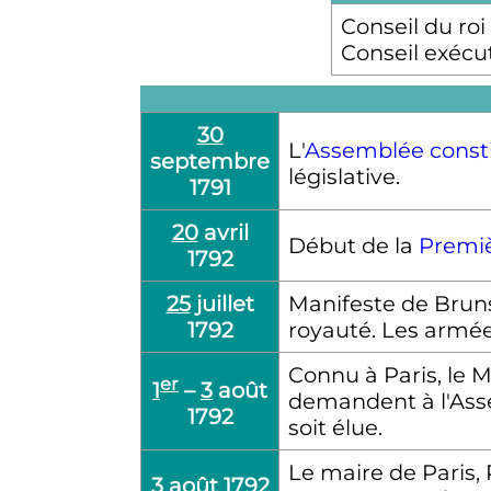
Conseil du roi
Conseil exécut
30
L'
Assemblée consti
septembre
législative.
1791
20
avril
Début de la
Premiè
1792
25
juillet
Manifeste de Bruns
1792
royauté. Les armées
Connu à Paris, le 
er
1
–
3
août
demandent à l'Asse
1792
soit élue.
Le maire de Paris,
3
août 1792