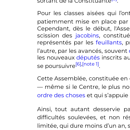
sortant de la Constituante
.
Pour les classes aisées qui l’on
patiemment mise en place par l
Cependant, dès le début, l'Ass
scission des
jacobins
, constitu
représentés par les
feuillants
, 
l’autre, par les avancés, souvent
les nouveaux
députés
inscrits a
[6]
,
[note 1]
se poursuivre
.
Cette Assemblée, constituée en 
— même si le Centre, le plus no
ordre des choses
et qui s’appuie
Ainsi, tout autant desservie 
difficultés soulevées, et non r
limitée, qui dure moins d’un an, 