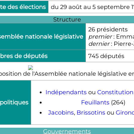
te des élections
du 29 août au 5 septembre 1
Structure
26 présidents
semblée nationale législative
premier
: Emma
dernier
: Pierr
res de députés
745 députés
sition de l'Assemblée nationale législative 
Indépendants
ou
Constitution
politiques
Feuillants
(264)
Jacobins
,
Brissotins
ou
Giron
Gouvernements