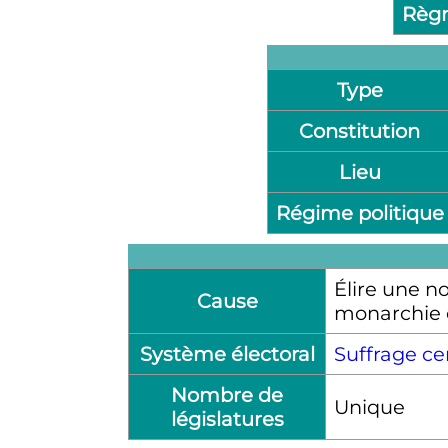
Règ
Type
Constitution
Lieu
Régime politique
Élire une n
Cause
monarchie c
Système électoral
Suffrage ce
Nombre de
Unique
législatures