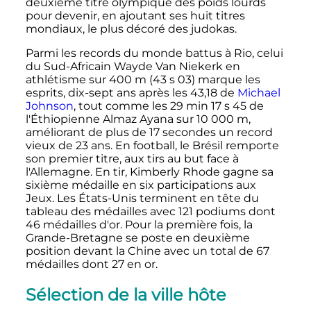
deuxième titre olympique des poids lourds
pour devenir, en ajoutant ses huit titres
mondiaux, le plus décoré des judokas.
Parmi les records du monde battus à Rio, celui
du Sud-Africain Wayde Van Niekerk en
athlétisme sur
400
m
(43 s 03) marque les
esprits, dix-sept ans après les
43,18
de
Michael
Johnson
, tout comme les 29 min 17 s 45 de
l'Éthiopienne Almaz Ayana sur
10 000
m
,
améliorant de plus de
17 secondes
un record
vieux de
23 ans
. En football, le Brésil remporte
son premier titre, aux tirs au but face à
l'Allemagne. En tir, Kimberly Rhode gagne sa
sixième médaille en six participations aux
Jeux. Les États-Unis terminent en tête du
tableau des médailles avec 121 podiums dont
46 médailles d'or. Pour la première fois, la
Grande-Bretagne se poste en deuxième
position devant la Chine avec un total de 67
médailles dont 27 en or.
Sélection de la ville hôte