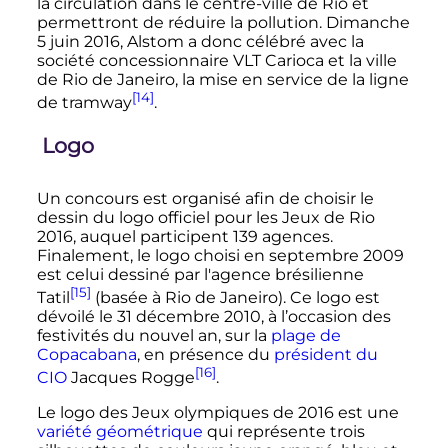
la circulation dans le centre-ville de Rio et
permettront de réduire la pollution. Dimanche
5 juin 2016
, Alstom a donc célébré avec la
société concessionnaire VLT Carioca et la ville
de Rio de Janeiro, la mise en service de la ligne
[14]
de tramway
.
Logo
Un concours est organisé afin de choisir le
dessin du logo officiel pour les Jeux de Rio
2016, auquel participent 139 agences.
Finalement, le logo choisi en
septembre 2009
est celui dessiné par l'agence brésilienne
[15]
Tatil
(basée à Rio de Janeiro). Ce logo est
dévoilé le
31 décembre 2010
, à l’occasion des
festivités du nouvel an, sur la
plage de
Copacabana
, en présence du
président du
[16]
CIO
Jacques Rogge
.
Le logo des Jeux olympiques de 2016 est une
variété géométrique
qui représente trois