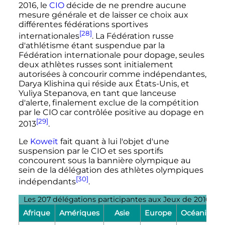
2016
, le
CIO
décide de ne prendre aucune
mesure générale et de laisser ce choix aux
différentes fédérations sportives
[28]
internationales
. La Fédération russe
d'athlétisme étant suspendue par la
Fédération internationale pour dopage, seules
deux athlètes russes sont initialement
autorisées à concourir comme indépendantes,
Darya Klishina qui réside aux États-Unis, et
Yuliya Stepanova, en tant que lanceuse
d'alerte, finalement exclue de la compétition
par le CIO car contrôlée positive au dopage en
[29]
2013
.
Le
Koweït
fait quant à lui l'objet d'une
suspension par le CIO et ses sportifs
concourent sous la bannière olympique au
sein de la délégation des athlètes olympiques
[30]
indépendants
.
Les 207 délégations participantes aux Jeux de 2016
Afrique
Amériques
Asie
Europe
Océanie