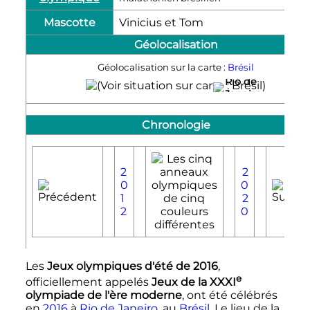
Mascotte
Vinicius et Tom
Géolocalisation
Géolocalisation sur la carte :
Brésil
Rio de
Janeiro
Chronologie
2
2
0
0
1
2
2
0
Les
Jeux olympiques d'été de 2016
,
e
officiellement appelés
Jeux de la
XXXI
olympiade de l'ère moderne
, ont été célébrés
en
2016
à
Rio de Janeiro
, au
Brésil
. Le lieu de la