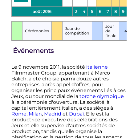
août 2016
3
4
5
6
7
8
9
10
Jour
N
Jour de
Cérémonies
de
4
d
compétition
finale
f
Événements
Le
9 novembre 2011
, la société
italienne
Filmmaster Group, appartenant à Marco
Balich, a été choisie parmi douze autres
entreprises, après appel d'offres, pour
organiser les principaux événements liés à ces
Jeux, du tour mondial de la
torche olympique
à la cérémonie d'ouverture. La société, à
capital entièrement italien, a des sièges à
Rome
,
Milan
,
Madrid
et
Dubaï
. Elle est la
productrice exécutive des célébrations des
Jeux et elle supervise d'autres sociétés de
production, tandis qu'elle organise la
planification et la gestion de tous les aspects