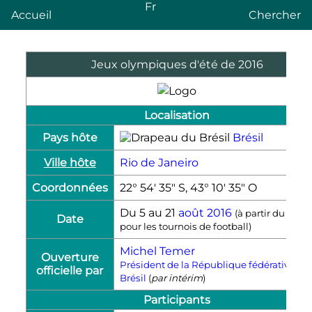
Fr
Accueil
Chercher
Jeux olympiques d'été de 2016
Localisation
Pays hôte
Brésil
Ville hôte
Rio de Janeiro
Coordonnées
22° 54′ 35″ S, 43° 10′ 35″ O
Du 5 au
21
août
2016
(à partir du 3 aoû
Date
pour les tournois de football)
Michel Temer
Ouverture
Président de la République fédérative du
officielle par
Brésil
(
par intérim
)
Participants