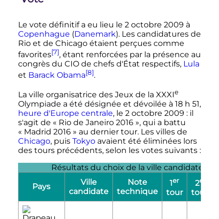
Le vote définitif a eu lieu le
2 octobre 2009
à
Copenhague
(
Danemark
). Les candidatures de
Rio et de Chicago étaient perçues comme
[7]
favorites
, étant renforcées par la présence au
congrès du CIO de chefs d'État respectifs,
Lula
[8]
et
Barack Obama
.
e
La ville organisatrice des Jeux de la
XXXI
Olympiade a été désignée et dévoilée à 18 h 51,
heure d'Europe centrale
, le
2 octobre 2009
: il
s'agit de «
Rio de Janeiro 2016
», qui a battu
«
Madrid 2016
» au dernier tour. Les villes de
Chicago
, puis
Tokyo
avaient été éliminées lors
des tours précédents, selon les votes suivants
:
Résultats du choix de la ville candidate
er
e
Ville
Note
1
2
Pays
candidate
technique
tour
tour