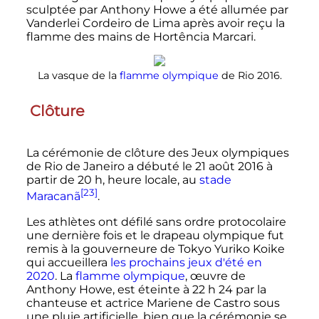
sculptée par Anthony Howe a été allumée par
Vanderlei Cordeiro de Lima après avoir reçu la
flamme des mains de Hortência Marcari.
La vasque de la
flamme olympique
de Rio 2016.
Clôture
La cérémonie de clôture des Jeux olympiques
de Rio de Janeiro a débuté le
21 août 2016
à
partir de
20
h
, heure locale, au
stade
[23]
Maracanã
.
Les athlètes ont défilé sans ordre protocolaire
une dernière fois et le drapeau olympique fut
remis à la gouverneure de Tokyo Yuriko Koike
qui accueillera
les prochains jeux d'été en
2020
. La
flamme olympique
, œuvre de
Anthony Howe, est éteinte à
22
h
24
par la
chanteuse et actrice Mariene de Castro sous
une pluie artificielle, bien que la cérémonie se