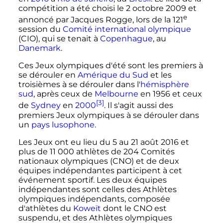
compétition a été choisi le
2 octobre 2009
et
e
annoncé par Jacques Rogge, lors de la
121
session
du
Comité international olympique
(CIO), qui se tenait à
Copenhague
, au
Danemark
.
Ces Jeux olympiques d'été sont les premiers à
se dérouler en
Amérique du Sud
et les
troisièmes à se dérouler dans l'
hémisphère
sud
, après ceux de
Melbourne
en 1956 et ceux
[3]
de
Sydney
en
2000
. Il s'agit aussi des
premiers Jeux olympiques à se dérouler dans
un
pays lusophone
.
Les Jeux ont eu lieu du
5 au
21 août 2016
et
plus de
11 000 athlètes
de
204 Comités
nationaux olympiques (CNO) et de deux
équipes indépendantes participent à cet
événement sportif. Les deux équipes
indépendantes sont celles des Athlètes
olympiques indépendants, composée
d'athlètes du
Koweït
dont le CNO est
suspendu, et des Athlètes olympiques