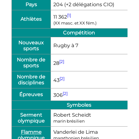
Pays
204 (+2 délégations CIO)
[1]
11 362
Athlètes
(XX masc. et XX fém.)
Compétition
Nouveaux
Rugby à 7
sports
Nombre de
[2]
28
sports
Nombre de
[2]
43
disciplines
[2]
Épreuves
306
Symboles
Serment
Robert Scheidt
olympique
marin brésilien
Flamme
Vanderlei de Lima
olympique
marathonien brésilien