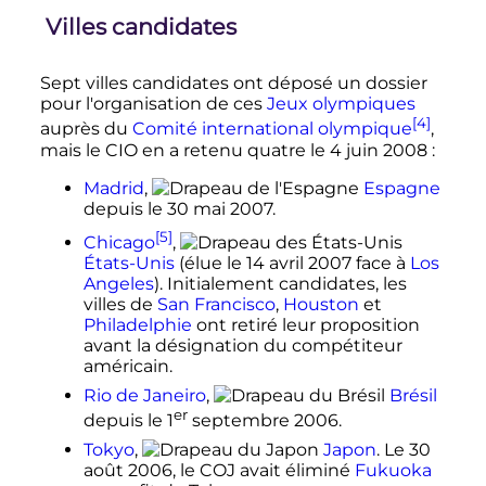
Villes candidates
Sept villes candidates ont déposé un dossier
pour l'organisation de ces
Jeux olympiques
[4]
auprès du
Comité international olympique
,
mais le CIO en a retenu quatre le
4 juin 2008
:
Madrid
,
Espagne
depuis le
30 mai 2007
.
[5]
Chicago
,
États-Unis
(élue le
14 avril 2007
face à
Los
Angeles
). Initialement candidates, les
villes de
San Francisco
,
Houston
et
Philadelphie
ont retiré leur proposition
avant la désignation du compétiteur
américain.
Rio de Janeiro
,
Brésil
er
depuis le
1
septembre 2006
.
Tokyo
,
Japon
. Le
30
août 2006
, le COJ avait éliminé
Fukuoka