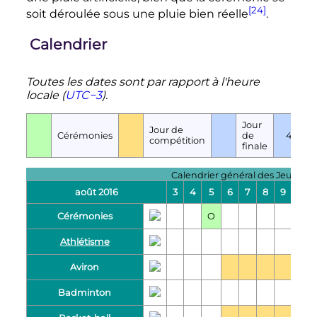
[24]
soit déroulée sous une pluie bien réelle
.
Calendrier
Toutes les dates sont par rapport à l'heure
locale (
UTC−3
).
Jour
N
Jour de
Cérémonies
de
4
d
compétition
finale
f
Calendrier général des Jeux ol
août 2016
3
4
5
6
7
8
9
10
Cérémonies
O
Athlétisme
Aviron
2
Badminton