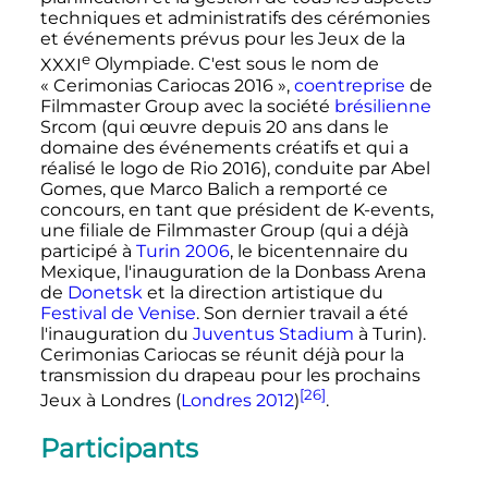
techniques et administratifs des cérémonies
et événements prévus pour les Jeux de la
e
XXXI
Olympiade. C'est sous le nom de
«
Cerimonias Cariocas 2016
»,
coentreprise
de
Filmmaster Group avec la société
brésilienne
Srcom (qui œuvre depuis
20 ans
dans le
domaine des événements créatifs et qui a
réalisé le logo de Rio 2016), conduite par Abel
Gomes, que Marco Balich a remporté ce
concours, en tant que président de K-events,
une filiale de Filmmaster Group (qui a déjà
participé à
Turin 2006
, le bicentennaire du
Mexique, l'inauguration de la Donbass Arena
de
Donetsk
et la direction artistique du
Festival de Venise
. Son dernier travail a été
l'inauguration du
Juventus Stadium
à Turin).
Cerimonias Cariocas se réunit déjà pour la
transmission du drapeau pour les prochains
[26]
Jeux à Londres (
Londres 2012
)
.
Participants