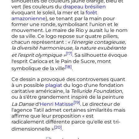
silhouettes de couleurs jaune orangé, bleu et
vert (les couleurs du
drapeau brésilien
évoquant le soleil, la mer et la
forêt
amazonienne
), se tenant par la main pour
former une ronde, symbolisant l'union et le
mouvement. Le maire de Rio y aurait lu le nom
de sa ville. Ce logo repose sur quatre piliers,
chacun représentant
:
«
l’énergie contagieuse,
la diversité harmonieuse, la nature exubérante
[17]
et l’esprit olympique
»
. Sa silhouette évoque
l'esprit Carioca et le Pain de Sucre, mont
[18]
symbolique de la ville
.
Ce dessin a provoqué des controverses quant
à un possible
plagiat
du logo d'une fondation
caritative américaine, la
Telluride Foundation
,
ou à s'être grandement inspiré de la peinture
[19]
La Danse
d'
Henri Matisse
. Le directeur de
l'agence Tatil admet certaines similarités mais
affirme que leur proposition «
est
radicalement différente parce qu'elle est tri-
[20]
dimensionnelle
»
.