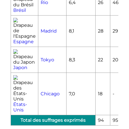
Rio
6,4
26
46
Brésil
Madrid
8,1
28
29
Espagne
Tokyo
8,3
22
20
-
Japon
Chicago
7,0
18
-
-
États-
Unis
Total des suffrages exprimés
94
95