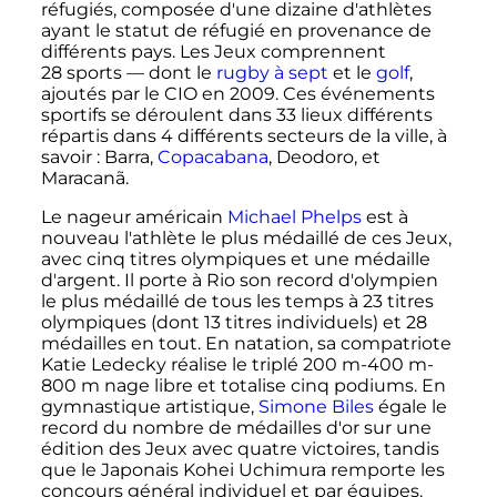
réfugiés, composée d'une dizaine d'athlètes
ayant le statut de réfugié en provenance de
différents pays. Les Jeux comprennent
28 sports
—
dont le
rugby à sept
et le
golf
,
ajoutés par le CIO en 2009. Ces événements
sportifs se déroulent dans
33 lieux
différents
répartis dans
4 différents
secteurs de la ville, à
savoir
: Barra,
Copacabana
, Deodoro, et
Maracanã.
Le nageur américain
Michael Phelps
est à
nouveau l'athlète le plus médaillé de ces Jeux,
avec cinq titres olympiques et une médaille
d'argent. Il porte à Rio son record d'olympien
le plus médaillé de tous les temps à 23 titres
olympiques (dont 13 titres individuels) et 28
médailles en tout. En natation, sa compatriote
Katie Ledecky réalise le triplé
200
m
-
400
m
-
800
m
nage libre et totalise cinq podiums. En
gymnastique artistique,
Simone Biles
égale le
record du nombre de médailles d'or sur une
édition des Jeux avec quatre victoires, tandis
que le Japonais Kohei Uchimura remporte les
concours général individuel et par équipes.