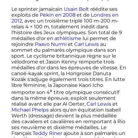
Le sprinter jamaïcain
Usain Bolt
réédite ses
exploits de
Pékin en 2008
et de
Londres en
2012
, avec un troisième triplé
100
m
-
200
m
-
relais
4 × 100
m
, totalement inédit dans
l'histoire des Jeux olympiques. Son total de 9
médailles d'or en
athlétisme
lui permet de
rejoindre
Paavo Nurmi
et
Carl Lewis
au
sommet du palmarès olympique dans son
sport. Le cyclisme britannique règne sur le
vélodrome et Jason Kenny remporte trois
médailles d'or dans les épreuves de vitesse. En
canoë-kayak sprint, la Hongroise Danuta
Kozák s'adjuge également trois titres. En lutte
libre féminine, la Japonaise Kaori Icho
e
remporte son
4
titre
olympique consécutif
dans la même épreuve, exploit seulement
réalisé avant elle par Al Oerter,
Carl Lewis
et
Michael Phelps
alors qu'en équitation Isabell
Werth (dressage) devient la plus médaillée
des cavaliers et cavalières en remportant à Rio
ses neuvième et dixième médailles. Le
Français
Teddy Riner
ajoute à son palmarès un