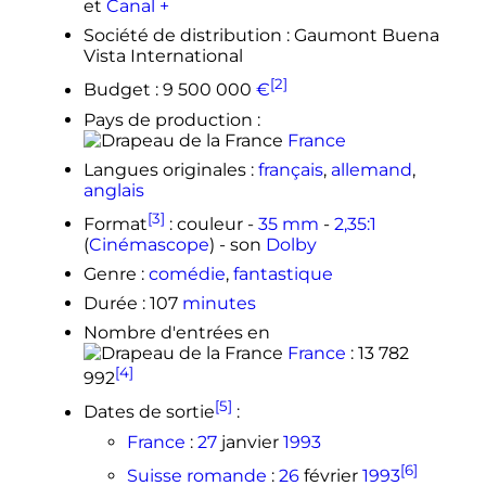
et
Canal +
Société de distribution
: Gaumont Buena
Vista International
[2]
Budget
:
9 500 000
€
Pays de production
:
France
Langues originales
:
français
,
allemand
,
anglais
[3]
Format
: couleur -
35 mm
-
2,35:1
(
Cinémascope
) - son
Dolby
Genre
:
comédie
,
fantastique
Durée
:
107
minutes
Nombre d'entrées en
France
: 13 782
[4]
992
[5]
Dates de sortie
:
France
:
27
janvier
1993
[6]
Suisse romande
:
26
février
1993