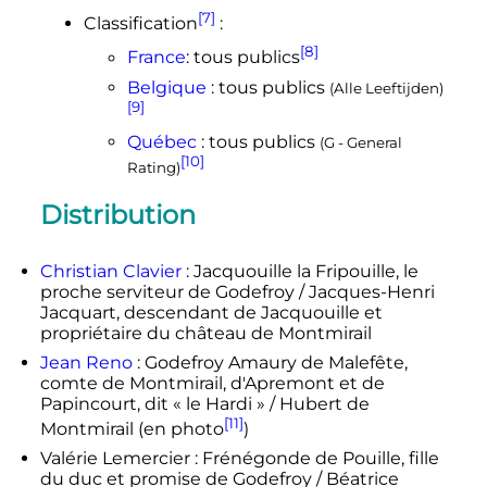
[7]
Classification
:
[8]
France
: tous publics
Belgique
: tous publics
(
Alle Leeftijden
)
[9]
Québec
: tous publics
(
G - General
[10]
Rating
)
Distribution
Christian Clavier
: Jacquouille la Fripouille, le
proche serviteur de Godefroy / Jacques-Henri
Jacquart, descendant de Jacquouille et
propriétaire du château de Montmirail
Jean Reno
: Godefroy Amaury de Malefête,
comte de Montmirail, d'Apremont et de
Papincourt, dit
« le Hardi »
/ Hubert de
[11]
Montmirail (en photo
)
Valérie Lemercier : Frénégonde de Pouille, fille
du duc et promise de Godefroy / Béatrice