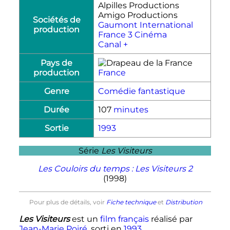
Alpilles Productions
Amigo Productions
Sociétés de
Gaumont International
production
France 3 Cinéma
Canal +
Pays de
production
France
Genre
Comédie
fantastique
Durée
107
minutes
Sortie
1993
Série
Les Visiteurs
Les Couloirs du temps : Les Visiteurs 2
(1998)
Pour plus de détails, voir
Fiche technique
et
Distribution
Les Visiteurs
est un
film français
réalisé par
Jean-Marie Poiré
, sorti en
1993
.