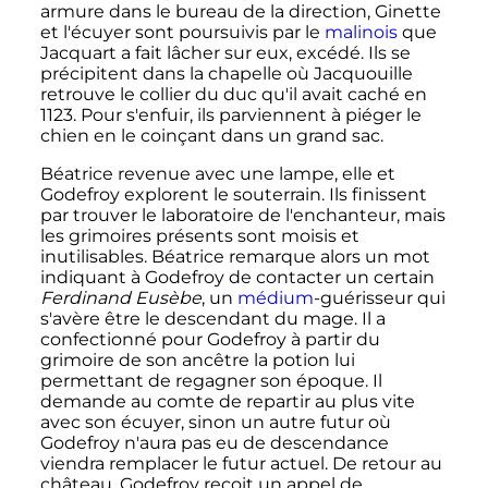
armure dans le bureau de la direction, Ginette
et l'écuyer sont poursuivis par le
malinois
que
Jacquart a fait lâcher sur eux, excédé. Ils se
précipitent dans la chapelle où Jacquouille
retrouve le collier du duc qu'il avait caché en
1123. Pour s'enfuir, ils parviennent à piéger le
chien en le coinçant dans un grand sac.
Béatrice revenue avec une lampe, elle et
Godefroy explorent le souterrain. Ils finissent
par trouver le laboratoire de l'enchanteur, mais
les grimoires présents sont moisis et
inutilisables. Béatrice remarque alors un mot
indiquant à Godefroy de contacter un certain
Ferdinand Eusèbe
, un
médium
-guérisseur qui
s'avère être le descendant du mage. Il a
confectionné pour Godefroy à partir du
grimoire de son ancêtre la potion lui
permettant de regagner son époque. Il
demande au comte de repartir au plus vite
avec son écuyer, sinon un autre futur où
Godefroy n'aura pas eu de descendance
viendra remplacer le futur actuel. De retour au
château, Godefroy reçoit un appel de