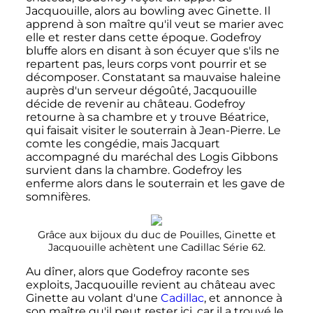
Jacquouille, alors au bowling avec Ginette. Il
apprend à son maître qu'il veut se marier avec
elle et rester dans cette époque. Godefroy
bluffe alors en disant à son écuyer que s'ils ne
repartent pas, leurs corps vont pourrir et se
décomposer. Constatant sa mauvaise haleine
auprès d'un serveur dégoûté, Jacquouille
décide de revenir au château. Godefroy
retourne à sa chambre et y trouve Béatrice,
qui faisait visiter le souterrain à Jean-Pierre. Le
comte les congédie, mais Jacquart
accompagné du maréchal des Logis Gibbons
survient dans la chambre. Godefroy les
enferme alors dans le souterrain et les gave de
somnifères.
Grâce aux bijoux du duc de Pouilles, Ginette et
Jacquouille achètent une Cadillac Série 62.
Au dîner, alors que Godefroy raconte ses
exploits, Jacquouille revient au château avec
Ginette au volant d'une
Cadillac
, et annonce à
son maître qu'il peut rester ici, car il a trouvé le