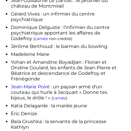
Jean-Guillaume Le Dantec : le jardinier du
château de Montmirail
Gérard Vives : un infirmier du centre
psychiatrique
Dominique Delguste : l'infirmier du centre
psychiatrique apportant les affaires de
Godefroy
(
caméo
non crédité)
Jérôme Berthoud : le barman du bowling
Madeleine Marie
Yohan et Amandine Boyadjian : Florian et
Ondine Goulard, les enfants de Jean-Pierre et
Béatrice et descendance de Godefroy et
Frénégonde
Jean-Marie Poiré
: un paysan armé d'un
couteau qui hurle à Jacquart
« Donne tes
bijoux, le drôle ! »
(
caméo
)
Katia Delagarde : la mariée jeune
Éric Denize
Bela Grushka : la servante de la princesse
Kathlyn