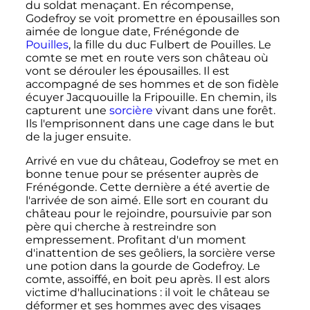
du soldat menaçant. En récompense,
Godefroy se voit promettre en épousailles son
aimée de longue date, Frénégonde de
Pouilles
, la fille du duc Fulbert de Pouilles. Le
comte se met en route vers son château où
vont se dérouler les épousailles. Il est
accompagné de ses hommes et de son fidèle
écuyer Jacquouille la Fripouille. En chemin, ils
capturent une
sorcière
vivant dans une forêt.
Ils l'emprisonnent dans une cage dans le but
de la juger ensuite.
Arrivé en vue du château, Godefroy se met en
bonne tenue pour se présenter auprès de
Frénégonde. Cette dernière a été avertie de
l'arrivée de son aimé. Elle sort en courant du
château pour le rejoindre, poursuivie par son
père qui cherche à restreindre son
empressement. Profitant d'un moment
d'inattention de ses geôliers, la sorcière verse
une potion dans la gourde de Godefroy. Le
comte, assoiffé, en boit peu après. Il est alors
victime d'hallucinations
: il voit le château se
déformer et ses hommes avec des visages