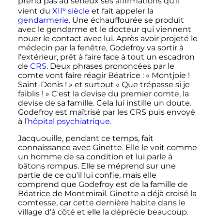
prend pas au sérieux ses affirmations qu’il
e
vient du
XII
siècle
et fait appeler la
gendarmerie
. Une échauffourée se produit
avec le gendarme et le docteur qui viennent
nouer le contact avec lui. Après avoir projeté le
médecin par la fenêtre, Godefroy va sortir à
l'extérieur, prêt à faire face à tout un escadron
de
CRS
. Deux phrases prononcées par le
comte vont faire réagir Béatrice
:
« Montjoie !
Saint-Denis ! »
et surtout
« Que trépasse si je
faiblis ! »
C'est la devise du premier comte, la
devise de sa famille. Cela lui instille un doute.
Godefroy est maîtrisé par les CRS puis envoyé
à l’
hôpital psychiatrique
.
Jacquouille, pendant ce temps, fait
connaissance avec Ginette. Elle le voit comme
un homme de sa condition et lui parle à
bâtons rompus. Elle se méprend sur une
partie de ce qu'il lui confie, mais elle
comprend que Godefroy est de la famille de
Béatrice de Montmirail. Ginette a déjà croisé la
comtesse, car cette dernière habite dans le
village d'à côté et elle la déprécie beaucoup.