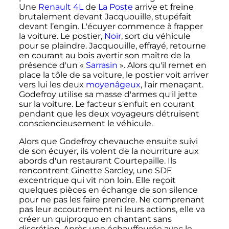
Une
Renault 4L
de
La Poste
arrive et freine
brutalement devant Jacquouille, stupéfait
devant l’engin. L'écuyer commence à frapper
la voiture. Le postier,
Noir
, sort du véhicule
pour se plaindre. Jacquouille, effrayé, retourne
en courant au bois avertir son maître de la
présence d'un
«
Sarrasin
»
. Alors qu'il remet en
place la tôle de sa voiture, le postier voit arriver
vers lui les deux
moyenâgeux
, l'air menaçant.
Godefroy utilise sa masse d'armes qu'il jette
sur la voiture. Le facteur s'enfuit en courant
pendant que les deux voyageurs détruisent
consciencieusement le véhicule.
Alors que Godefroy chevauche ensuite suivi
de son écuyer, ils volent de la nourriture aux
abords d'un restaurant Courtepaille. Ils
rencontrent Ginette Sarcley, une SDF
excentrique qui vit non loin. Elle reçoit
quelques pièces en échange de son silence
pour ne pas les faire prendre. Ne comprenant
pas leur accoutrement ni leurs actions, elle va
créer un quiproquo en chantant sans
discrétion. Après une échauffourée avec le