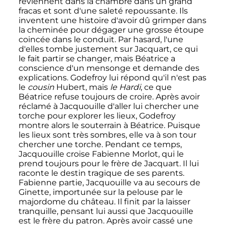
reviennent dans la chambre dans un grand
fracas et sont d'une saleté repoussante. Ils
inventent une histoire d'avoir dû grimper dans
la cheminée pour dégager une grosse étoupe
coincée dans le conduit. Par hasard, l'une
d'elles tombe justement sur Jacquart, ce qui
le fait partir se changer, mais Béatrice a
conscience d'un mensonge et demande des
explications. Godefroy lui répond qu'il n'est pas
le
cousin
Hubert, mais
le Hardi
, ce que
Béatrice refuse toujours de croire. Après avoir
réclamé à Jacquouille d'aller lui chercher une
torche pour explorer les lieux, Godefroy
montre alors le souterrain à Béatrice. Puisque
les lieux sont très sombres, elle va à son tour
chercher une torche. Pendant ce temps,
Jacquouille croise Fabienne Morlot, qui le
prend toujours pour le frère de Jacquart. Il lui
raconte le destin tragique de ses parents.
Fabienne partie, Jacquouille va au secours de
Ginette, importunée sur la pelouse par le
majordome du château. Il finit par la laisser
tranquille, pensant lui aussi que Jacquouille
est le frère du patron. Après avoir cassé une