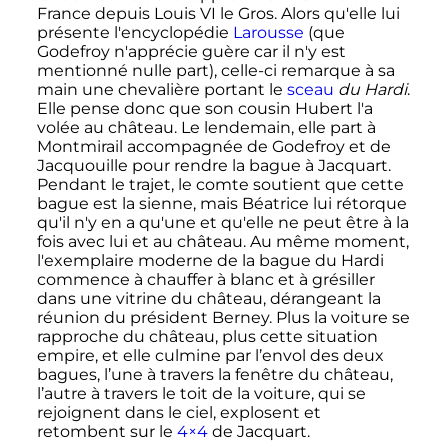
France depuis
Louis
VI
le Gros. Alors qu'elle lui
présente l'encyclopédie
Larousse
(que
Godefroy n'apprécie guère car il n'y est
mentionné nulle part), celle-ci remarque à sa
main une chevalière portant le
sceau
du Hardi
.
Elle pense donc que son cousin Hubert l'a
volée au château. Le lendemain, elle part à
Montmirail accompagnée de Godefroy et de
Jacquouille pour rendre la bague à Jacquart.
Pendant le trajet, le comte soutient que cette
bague est la sienne, mais Béatrice lui rétorque
qu'il n'y en a qu'une et qu'elle ne peut être à la
fois avec lui et au château. Au même moment,
l'exemplaire moderne de la bague du Hardi
commence à chauffer à blanc et à grésiller
dans une vitrine du château, dérangeant la
réunion du président Berney. Plus la voiture se
rapproche du château, plus cette situation
empire, et elle culmine par l’envol des deux
bagues, l’une à travers la fenêtre du château,
l’autre à travers le toit de la voiture, qui se
rejoignent dans le ciel, explosent et
retombent sur le
4×4
de Jacquart.