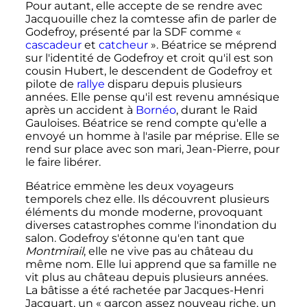
Pour autant, elle accepte de se rendre avec
Jacquouille chez la comtesse afin de parler de
Godefroy, présenté par la SDF comme
«
cascadeur
et
catcheur
»
. Béatrice se méprend
sur l'identité de Godefroy et croit qu'il est son
cousin Hubert, le descendent de Godefroy et
pilote de
rallye
disparu depuis plusieurs
années. Elle pense qu'il est revenu amnésique
après un accident à
Bornéo
, durant le Raid
Gauloises. Béatrice se rend compte qu'elle a
envoyé un homme à l'asile par méprise. Elle se
rend sur place avec son mari, Jean-Pierre, pour
le faire libérer.
Béatrice emmène les deux voyageurs
temporels chez elle. Ils découvrent plusieurs
éléments du monde moderne, provoquant
diverses catastrophes comme l'inondation du
salon. Godefroy s'étonne qu'en tant que
Montmirail
, elle ne vive pas au château du
même nom. Elle lui apprend que sa famille ne
vit plus au château depuis plusieurs années.
La bâtisse a été rachetée par Jacques-Henri
Jacquart, un
« garçon assez nouveau riche, un