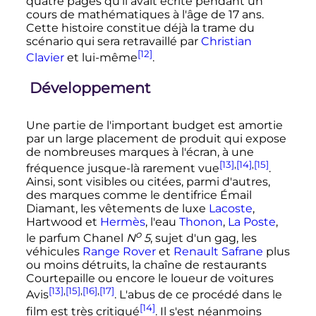
quatre pages qu'il avait écrite pendant un
cours de mathématiques à l'âge de
17 ans
.
Cette histoire constitue déjà la trame du
scénario qui sera retravaillé par
Christian
[12]
Clavier
et lui-même
.
Développement
Une partie de l'important budget est amortie
par un large placement de produit qui expose
de nombreuses marques à l'écran, à une
[13]
,
[14]
,
[15]
fréquence jusque-là rarement vue
.
Ainsi, sont visibles ou citées, parmi d'autres,
des marques comme le dentifrice Émail
Diamant, les vêtements de luxe
Lacoste
,
Hartwood et
Hermès
, l'eau
Thonon
,
La Poste
,
o
le parfum Chanel
N
5
, sujet d'un gag, les
véhicules
Range Rover
et
Renault Safrane
plus
ou moins détruits, la chaîne de restaurants
Courtepaille ou encore le loueur de voitures
[13]
,
[15]
,
[16]
,
[17]
Avis
. L'abus de ce procédé dans le
[14]
film est très critiqué
. Il s'est néanmoins