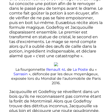
lui concocte une potion afin de le renvoyer
dans le passé peu de temps avant le drame. Le
comte fait goûter la potion à son écuyer, afin
de vérifier de ne pas se faire empoisonner,
puis en boit lui-même. Eusæbius récite alors la
formule magique. Godefroy et Jacquouille
disparaissent ensemble. Le premier est
transformé en statue de cristal, le second en
tas d'excréments. Le mage se rend compte
alors qu'il a oublié des œufs de caille dans la
potion, ingrédient indispensable, et déclare
alarmé que
« c'est une catastrophe »
.
La fourgonnette
Renault 4L
de
La Poste
du
«
Sarrasin
»
, défoncée par les deux moyenâgeux,
exposée lors du Mondial de l'automobile de Paris
2016.
Jacquouille et Godefroy se réveillent dans un
bois qu'ils ne reconnaissent pas comme étant
la forêt de Montmirail. Alors que Godefroy
trouve des détritus inconnus, Jacquouille va
plus loin et découvre une route goudronnée.