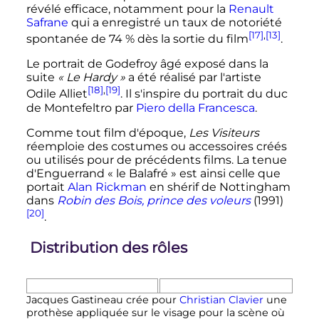
révélé efficace, notamment pour la
Renault
Safrane
qui a enregistré un taux de notoriété
[17]
,
[13]
spontanée de 74
% dès la sortie du film
.
Le portrait de Godefroy âgé exposé dans la
suite
« Le Hardy »
a été réalisé par l'artiste
[18]
,
[19]
Odile Alliet
. Il s'inspire du portrait du duc
de Montefeltro par
Piero della Francesca
.
Comme tout film d'époque,
Les Visiteurs
réemploie des costumes ou accessoires créés
ou utilisés pour de précédents films. La tenue
d'Enguerrand «
le Balafré
» est ainsi celle que
portait
Alan Rickman
en shérif de Nottingham
dans
Robin des Bois, prince des voleurs
(1991)
[20]
.
Distribution des rôles
Jacques Gastineau crée pour
Christian Clavier
une
prothèse appliquée sur le visage pour la scène où