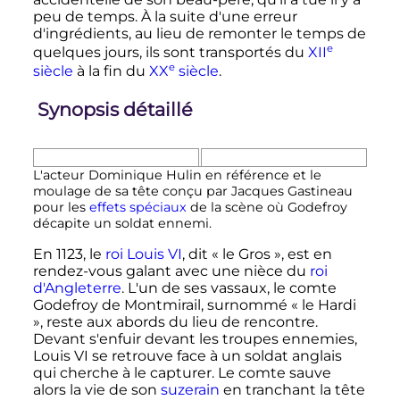
peu de temps. À la suite d'une erreur
d'ingrédients, au lieu de remonter le temps de
e
quelques jours, ils sont transportés du
XII
e
siècle
à la fin du
XX
siècle
.
Synopsis détaillé
L'acteur Dominique Hulin en référence et le
moulage de sa tête conçu par Jacques Gastineau
pour les
effets spéciaux
de la scène où Godefroy
décapite un soldat ennemi.
En 1123, le
roi
Louis
VI
, dit
« le Gros »
, est en
rendez-vous galant avec une nièce du
roi
d'Angleterre
. L'un de ses vassaux, le comte
Godefroy de Montmirail, surnommé
« le Hardi
»
, reste aux abords du lieu de rencontre.
Devant s'enfuir devant les troupes ennemies,
Louis
VI
se retrouve face à un soldat anglais
qui cherche à le capturer. Le comte sauve
alors la vie de son
suzerain
en tranchant la tête