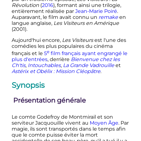
Révolution
(
2016
), formant ainsi une trilogie,
entièrement réalisée par
Jean-Marie Poiré
.
Auparavant, le film avait connu un
remake
en
langue anglaise,
Les Visiteurs en Amérique
(2001).
Aujourd'hui encore,
Les Visiteurs
est l'une des
comédies les plus populaires du cinéma
e
français et le
5
film
français ayant engrangé le
plus d'entrées
, derrière
Bienvenue chez les
Ch'tis
,
Intouchables
,
La Grande Vadrouille
et
Astérix et Obélix
: Mission Cléopâtre
.
Synopsis
Présentation générale
Le comte Godefroy de Montmirail et son
serviteur Jacquouille vivent au
Moyen Âge
. Par
magie, ils sont transportés dans le temps afin
que le comte puisse éviter la mort
accidentelle de son beau-père, qu'il a tué il y a