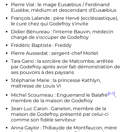
Pierre Vial : le mage Eusæbius / Ferdinand
Eusèbe, médium et descendant d'Eusæbius
François Lalande : père Hervé (ecclésiastique),
le curé chez qui Godefroy s'invite
Didier Bénureau : l'interne Bauvin, médecin
chargé de s'occuper de Godefroy
Frédéric Baptiste : Freddy
Pierre Aussedat : sergent-chef Morlet
Tara Gano : la sorcière de Malcombe, arrêtée
par Godefroy après avoir fait démonstration de
ses pouvoirs à des paysans
Stéphanie Marie : la princesse Kathlyn,
maîtresse de Louis VI
[n 1]
Michel Scourneau : Enguerrand le Balafré
,
membre de la maison de Godefroy
Jean-Luc Caron : Ganelon, membre de la
maison de Godefroy, présenté par celui-ci
comme son fidèle serviteur
Anna Gaylor : Thibaude de Montfaucon, mère