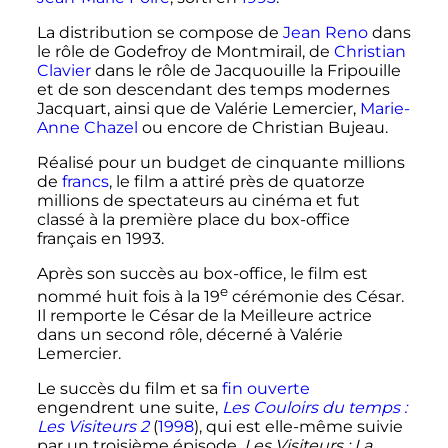
La distribution se compose de
Jean Reno
dans
le rôle de Godefroy de Montmirail, de
Christian
Clavier
dans le rôle de Jacquouille la Fripouille
et de son descendant des temps modernes
Jacquart, ainsi que de Valérie Lemercier,
Marie-
Anne Chazel
ou encore de Christian Bujeau.
Réalisé pour un budget de cinquante millions
de
francs
, le film a attiré près de quatorze
millions de spectateurs au cinéma et fut
classé à la première place du box-office
français en 1993.
Après son succès au box-office, le film est
e
nommé huit fois à la
19
cérémonie
des César.
Il remporte le César de la Meilleure actrice
dans un second rôle, décerné à Valérie
Lemercier.
Le succès du film et sa
fin ouverte
engendrent une suite,
Les Couloirs du temps
:
Les Visiteurs 2
(
1998
), qui est elle-même suivie
par un troisième épisode,
Les Visiteurs
: La