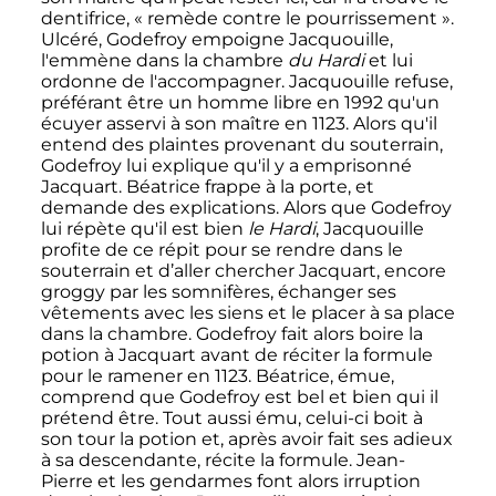
dentifrice,
« remède contre le pourrissement »
.
Ulcéré, Godefroy empoigne Jacquouille,
l'emmène dans la chambre
du Hardi
et lui
ordonne de l'accompagner. Jacquouille refuse,
préférant être un homme libre en 1992 qu'un
écuyer asservi à son maître en 1123. Alors qu'il
entend des plaintes provenant du souterrain,
Godefroy lui explique qu'il y a emprisonné
Jacquart. Béatrice frappe à la porte, et
demande des explications. Alors que Godefroy
lui répète qu'il est bien
le Hardi
, Jacquouille
profite de ce répit pour se rendre dans le
souterrain et d’aller chercher Jacquart, encore
groggy par les somnifères, échanger ses
vêtements avec les siens et le placer à sa place
dans la chambre. Godefroy fait alors boire la
potion à Jacquart avant de réciter la formule
pour le ramener en 1123. Béatrice, émue,
comprend que Godefroy est bel et bien qui il
prétend être. Tout aussi ému, celui-ci boit à
son tour la potion et, après avoir fait ses adieux
à sa descendante, récite la formule. Jean-
Pierre et les gendarmes font alors irruption