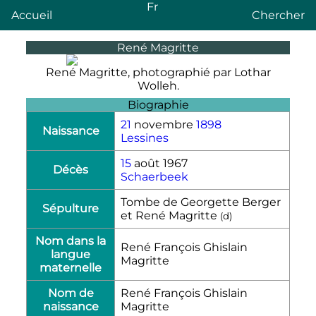
Fr
Accueil
Chercher
René Magritte
René Magritte, photographié par Lothar
Wolleh.
Biographie
21
novembre
1898
Naissance
Lessines
15
août 1967
Décès
Schaerbeek
Tombe de Georgette Berger
Sépulture
et René Magritte
(
d
)
Nom dans la
René François Ghislain
langue
Magritte
maternelle
Nom de
René François Ghislain
naissance
Magritte