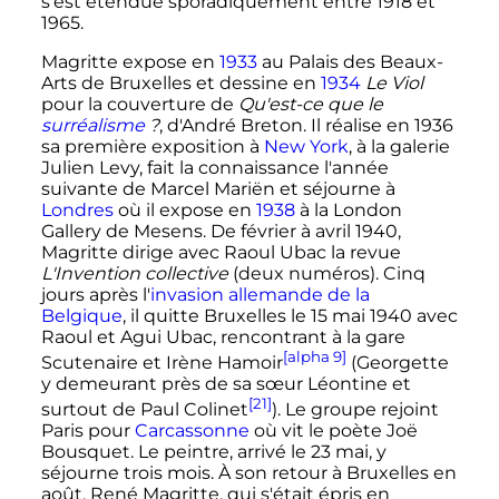
s’est étendue sporadiquement entre 1918 et
1965.
Magritte expose en
1933
au Palais des Beaux-
Arts de Bruxelles et dessine en
1934
Le Viol
pour la couverture de
Qu'est-ce que le
surréalisme
?
, d'André Breton. Il réalise en 1936
sa première exposition à
New York
, à la galerie
Julien Levy, fait la connaissance l'année
suivante de Marcel Mariën et séjourne à
Londres
où il expose en
1938
à la London
Gallery de Mesens. De février à
avril 1940
,
Magritte dirige avec Raoul Ubac la revue
L'Invention collective
(deux numéros). Cinq
jours après l'
invasion allemande de la
Belgique
, il quitte Bruxelles le
15 mai 1940
avec
Raoul et Agui Ubac, rencontrant à la gare
[alpha 9]
Scutenaire et Irène Hamoir
(Georgette
y demeurant près de sa sœur Léontine et
[21]
surtout de Paul Colinet
). Le groupe rejoint
Paris pour
Carcassonne
où vit le poète Joë
Bousquet. Le peintre, arrivé le 23 mai, y
séjourne trois mois. À son retour à Bruxelles en
août, René Magritte, qui s'était épris en