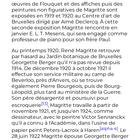
œuvres de Flouquet et des affiches puis des
peintures non figuratives de Magritte sont
exposées en 1919 et 1920 au Centre d'art de
Bruxelles dirigé par Aimé Declercq. À cette
seconde exposition Magritte rencontre en
janvier E. L. T. Mesens, qui sera engagé comme
professeur de piano pour son frère Paul.
Au
printemps 1920
, René Magritte retrouve
par hasard au Jardin botanique de Bruxelles
Georgette Berger qu'il n'a pas revue depuis
1914. De
décembre 1920
à
octobre 1921
il
effectue son service militaire au camp de
Beverloo, près d'Anvers, où se trouve
également Pierre Bourgeois, puis de Bourg-
Léopold, plus tard au ministère de la Guerre.
Son père désargenté et poursuivi pour
[13]
escroquerie
, Magritte travaille à partir de
novembre 1921
, et jusqu'en 1924, comme
dessinateur, avec le peintre Victor Servranckx
qu'il a connu à l'Académie, dans l'usine de
[alpha 4]
papier peint Peters-Lacroix à Haren
. Le
28 juin 1922
Magritte épouse Georgette Berger