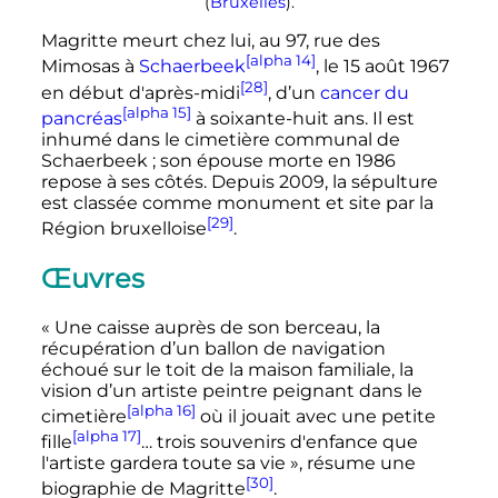
(
Bruxelles
).
Magritte meurt chez lui, au 97, rue des
[alpha 14]
Mimosas à
Schaerbeek
, le
15 août
1967
[28]
en début d'après-midi
, d’un
cancer du
[alpha 15]
pancréas
à soixante-huit ans. Il est
inhumé dans le cimetière communal de
Schaerbeek
; son épouse morte en 1986
repose à ses côtés. Depuis 2009, la sépulture
est classée comme monument et site par la
[29]
Région bruxelloise
.
Œuvres
«
Une caisse auprès de son berceau, la
récupération d’un ballon de navigation
échoué sur le toit de la maison familiale, la
vision d’un artiste peintre peignant dans le
[alpha 16]
cimetière
où il jouait avec une petite
[alpha 17]
fille
… trois souvenirs d'enfance que
l'artiste gardera toute sa vie
», résume une
[30]
biographie de Magritte
.