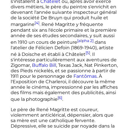
s'installent à
Châtelet
où, après avoir exercé
divers métiers, le père du peintre s'enrichit en
devenant l'année suivante inspecteur général
de la société De Bruyn qui produit huile et
[4]
margarine
. René Magritte y fréquente
pendant six ans l'école primaire et la première
année de ses études secondaires, y suit aussi
[alpha 2]
en 1910 un cours de peinture
dans
l'atelier de Félicien Defoin (1869-1940), artiste
[5]
né à Doische et établi à Châtelet
. Il
s'intéresse particulièrement aux aventures de
Zigomar,
Buffalo Bill
, Texas Jack, Nat Pinkerton,
des Pieds nickelés, et se passionne à partir de
1911 pour le personnage de
Fantômas
. À
l'Exposition de Charleroi, il découvre la même
année le cinéma, impressionné par les affiches
des films mais également des publicités, ainsi
[6]
que la photographie
.
Le père de René Magritte est coureur,
violemment anticlérical, dépensier, alors que
sa mère est une catholique fervente.
Dépressive, elle se suicide par noyade dans la