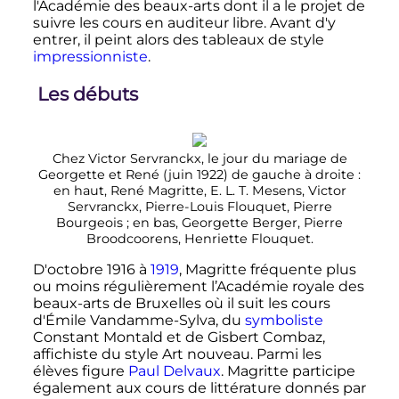
l'Académie des beaux-arts dont il a le projet de
suivre les cours en auditeur libre. Avant d'y
entrer, il peint alors des tableaux de style
impressionniste
.
Les débuts
Chez Victor Servranckx, le jour du mariage de
Georgette et René (
juin 1922
) de gauche à droite
:
en haut, René Magritte, E. L. T. Mesens, Victor
Servranckx, Pierre-Louis Flouquet, Pierre
Bourgeois
; en bas, Georgette Berger, Pierre
Broodcoorens, Henriette Flouquet.
D'
octobre 1916
à
1919
, Magritte fréquente plus
ou moins régulièrement l’Académie royale des
beaux-arts de Bruxelles où il suit les cours
d'Émile Vandamme-Sylva, du
symboliste
Constant Montald et de Gisbert Combaz,
affichiste du style Art nouveau. Parmi les
élèves figure
Paul Delvaux
. Magritte participe
également aux cours de littérature donnés par