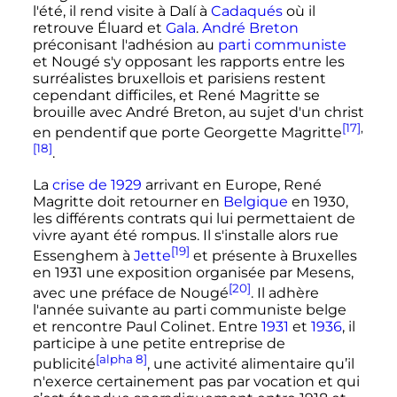
l'été, il rend visite à Dalí à
Cadaqués
où il
retrouve Éluard et
Gala
.
André Breton
préconisant l'adhésion au
parti communiste
et Nougé s'y opposant les rapports entre les
surréalistes bruxellois et parisiens restent
cependant difficiles, et René Magritte se
brouille avec André Breton, au sujet d'un christ
[17]
,
en pendentif que porte Georgette Magritte
[18]
.
La
crise de 1929
arrivant en Europe, René
Magritte doit retourner en
Belgique
en 1930,
les différents contrats qui lui permettaient de
vivre ayant été rompus. Il s'installe alors rue
[19]
Essenghem à
Jette
et présente à Bruxelles
en 1931 une exposition organisée par Mesens,
[20]
avec une préface de Nougé
. Il adhère
l'année suivante au parti communiste belge
et rencontre Paul Colinet. Entre
1931
et
1936
, il
participe à une petite entreprise de
[alpha 8]
publicité
, une activité alimentaire qu’il
n'exerce certainement pas par vocation et qui