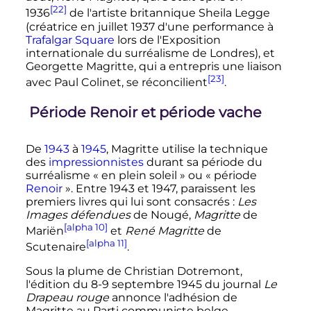
[22]
1936
de l'artiste britannique Sheila Legge
(créatrice en juillet 1937 d'une performance à
Trafalgar Square
lors de l'Exposition
internationale du surréalisme de Londres), et
Georgette Magritte, qui a entrepris une liaison
[23]
avec Paul Colinet, se réconcilient
.
Période Renoir et période vache
De
1943
à
1945
, Magritte utilise la technique
des
impressionnistes
durant sa période du
surréalisme «
en plein soleil
» ou «
période
Renoir
». Entre 1943 et 1947, paraissent les
premiers livres qui lui sont consacrés
:
Les
Images défendues
de Nougé,
Magritte
de
[alpha 10]
Mariën
et
René Magritte
de
[alpha 11]
Scutenaire
.
Sous la plume de Christian Dotremont,
l'édition du 8-
9 septembre 1945
du journal
Le
Drapeau rouge
annonce l'adhésion de
Magritte au Parti communiste belge.