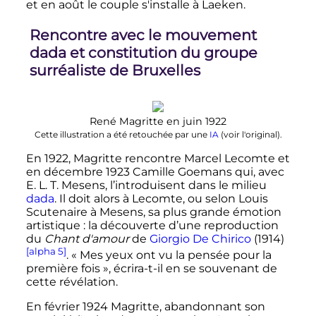
et en août le couple s'installe à Laeken.
Rencontre avec le mouvement
dada et constitution du groupe
surréaliste de Bruxelles
René Magritte en juin 1922
Cette illustration a été retouchée par une
IA
(
voir l'original
).
En 1922, Magritte rencontre Marcel Lecomte et
en
décembre 1923
Camille Goemans qui, avec
E. L. T. Mesens, l’introduisent dans le milieu
dada
. Il doit alors à Lecomte, ou selon Louis
Scutenaire à Mesens, sa plus grande émotion
artistique
: la découverte d’une reproduction
du
Chant d'amour
de
Giorgio De Chirico
(1914)
[alpha 5]
. «
Mes yeux ont vu la pensée pour la
première fois
», écrira-t-il en se souvenant de
cette révélation.
En
février 1924
Magritte, abandonnant son