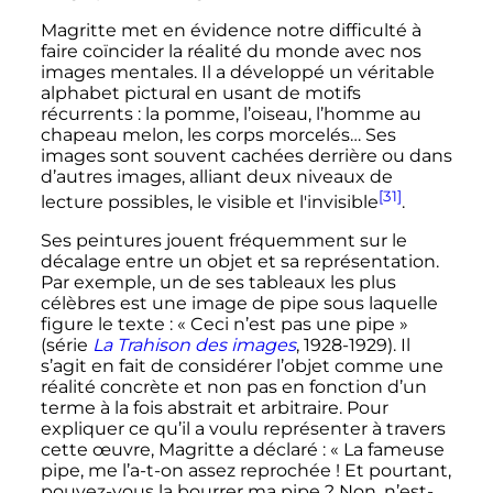
Magritte met en évidence notre difficulté à
faire coïncider la réalité du monde avec nos
images mentales. Il a développé un véritable
alphabet pictural en usant de motifs
récurrents
: la pomme, l’oiseau, l’homme au
chapeau melon, les corps morcelés… Ses
images sont souvent cachées derrière ou dans
d’autres images, alliant deux niveaux de
[31]
lecture possibles, le visible et l'invisible
.
Ses peintures jouent fréquemment sur le
décalage entre un objet et sa représentation.
Par exemple, un de ses tableaux les plus
célèbres est une image de pipe sous laquelle
figure le texte
: «
Ceci n’est pas une pipe
»
(série
La Trahison des images
, 1928-1929). Il
s’agit en fait de considérer l’objet comme une
réalité concrète et non pas en fonction d’un
terme à la fois abstrait et arbitraire. Pour
expliquer ce qu’il a voulu représenter à travers
cette œuvre, Magritte a déclaré
: «
La fameuse
pipe, me l’a-t-on assez reprochée
! Et pourtant,
pouvez-vous la bourrer ma pipe
? Non, n’est-