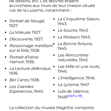
de dessins, etc. Ces œuvres étaient
accrochées aux murs de leur maison située
rue de la Luzerne, notamment
:
La Cinquième Saison
,
Portrait de Nougé
,
1943.
1927.
Le Sourire
, 1943.
La Voleuse
, 1927.
La Moisson
, 1943.
Découverte
, 1927.
La Bonne fortune
,
Personnage méditant
1945.
sur la folie
, 1928.
Les Rencontres
Portrait d’Irène
naturelles
, 1945.
Hamoir
, 1936.
Les Mille et une nuits
,
La Lecture défendue
,
1946.
1936.
L’Intelligence
, 1946.
Bel Canto
, 1938.
Le Lyrisme
, 1947.
Les Grandes
Espérances
, 1940.
Lola de Valence
,
[alpha 18]
1948
.
La collection du musée Magritte comporte