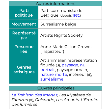
Autres informations
Parti
Parti communiste de
politique
Belgique
(depuis
1932
)
Mouvement
Surréalisme belge
Représenté
Artists Rights Society
par
Personne
Anne-Marie Gillion Crowet
liée
(inspirateur)
Art animalier, représentation
figurée
,
paysage
,
nu
,
(
d
)
Genres
portrait
, paysage urbain,
artistiques
nature morte
, intérieur
,
(
d
)
surréalisme
Œuvres principales
La Trahison des images
,
Les Mystères de
l'horizon
,
Golconde
,
Les Amants
,
L'Empire
(
d
)
des lumières