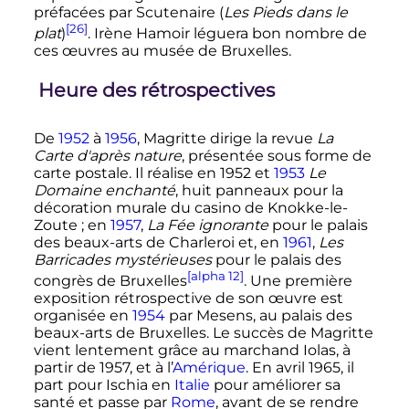
préfacées par Scutenaire (
Les Pieds dans le
[26]
plat
)
. Irène Hamoir léguera bon nombre de
ces œuvres au musée de Bruxelles.
Heure des rétrospectives
De
1952
à
1956
, Magritte dirige la revue
La
Carte d'après nature
, présentée sous forme de
carte postale. Il réalise en 1952 et
1953
Le
Domaine enchanté
, huit panneaux pour la
décoration murale du casino de Knokke-le-
Zoute
; en
1957
,
La Fée ignorante
pour le palais
des beaux-arts de Charleroi et, en
1961
,
Les
Barricades mystérieuses
pour le palais des
[alpha 12]
congrès de Bruxelles
. Une première
exposition rétrospective de son œuvre est
organisée en
1954
par Mesens, au palais des
beaux-arts de Bruxelles. Le succès de Magritte
vient lentement grâce au marchand Iolas, à
partir de 1957, et à l’
Amérique
. En
avril 1965
, il
part pour Ischia en
Italie
pour améliorer sa
santé et passe par
Rome
, avant de se rendre