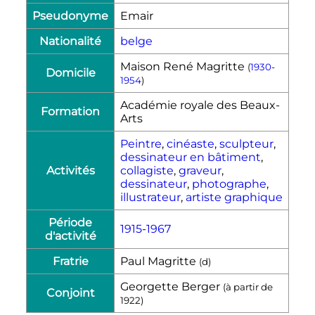
Pseudonyme
Emair
Nationalité
belge
Maison René Magritte
(
1930
-
Domicile
1954
)
Académie royale des Beaux-
Formation
Arts
Peintre
,
cinéaste
,
sculpteur
,
dessinateur en bâtiment
,
Activités
collagiste
,
graveur
,
dessinateur
,
photographe
,
illustrateur
,
artiste graphique
Période
1915
-
1967
d'activité
Fratrie
Paul Magritte
(
d
)
Georgette Berger
(à partir de
Conjoint
1922
)