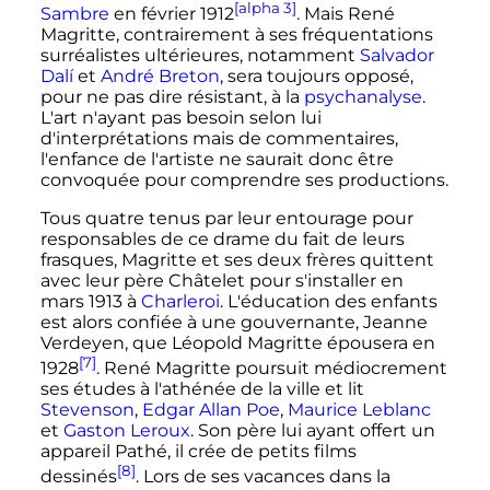
[alpha 3]
Sambre
en
février 1912
. Mais René
Magritte, contrairement à ses fréquentations
surréalistes ultérieures, notamment
Salvador
Dalí
et
André Breton
, sera toujours opposé,
pour ne pas dire résistant, à la
psychanalyse
.
L'art n'ayant pas besoin selon lui
d'interprétations mais de commentaires,
l'enfance de l'artiste ne saurait donc être
convoquée pour comprendre ses productions.
Tous quatre tenus par leur entourage pour
responsables de ce drame du fait de leurs
frasques, Magritte et ses deux frères quittent
avec leur père Châtelet pour s'installer en
mars 1913
à
Charleroi
. L'éducation des enfants
est alors confiée à une gouvernante, Jeanne
Verdeyen, que Léopold Magritte épousera en
[7]
1928
. René Magritte poursuit médiocrement
ses études à l'athénée de la ville et lit
Stevenson
,
Edgar Allan Poe
,
Maurice Leblanc
et
Gaston Leroux
. Son père lui ayant offert un
appareil Pathé, il crée de petits films
[8]
dessinés
. Lors de ses vacances dans la