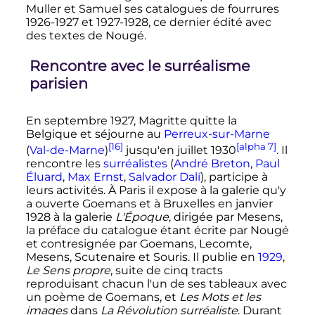
Muller et Samuel ses catalogues de fourrures
1926-1927 et 1927-1928, ce dernier édité avec
des textes de Nougé.
Rencontre avec le surréalisme
parisien
En
septembre 1927
, Magritte quitte la
Belgique et séjourne au
Perreux-sur-Marne
[16]
[alpha 7]
(
Val-de-Marne
)
jusqu'en
juillet 1930
. Il
rencontre les
surréalistes
(
André Breton
,
Paul
Éluard
,
Max Ernst
,
Salvador Dalí
), participe à
leurs activités. À Paris il expose à la galerie qu'y
a ouverte Goemans et à Bruxelles en
janvier
1928
à la galerie
L'Époque
, dirigée par Mesens,
la préface du catalogue étant écrite par Nougé
et contresignée par Goemans, Lecomte,
Mesens, Scutenaire et Souris. Il publie en
1929
,
Le Sens propre
, suite de cinq tracts
reproduisant chacun l'un de ses tableaux avec
un poème de Goemans, et
Les Mots et les
images
dans
La Révolution surréaliste
. Durant