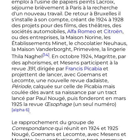
emploi à l'usine de papiers peints Lacroix,
séjourne brièvement à Paris à la recherche
d'un nouveau travail. De retour à Bruxelles il
s'installe à son compte, créant de 1924 à 1928
des projets pour des films, des théâtres, des
sociétés automobiles,
Alfa Romeo
et
Citroën
,
ou des entreprises, la Maison Norine, les
Établissements Minet, le chocolatier Neuhaus,
la Maison Vanderborght, Primevère, la lingerie
[14]
Thila Naghel
. En
octobre 1924
, Magritte, par
des aphorismes, et Mesens participent à la
revue
391
, dirigée par
Francis Picabia
et
projettent de lancer, avec Goemans et
Lecomte, une nouvelle revue dadaïste,
Période
, calquée sur celle de Picabia mais
coulée dès avant sa naissance par un tract
lancé par Paul Nougé, puis fonderont en
mars
1925
la revue
Œsophage
(un seul numéro)
[alpha 6]
.
Le rapprochement du groupe de
Correspondance
qui réunit en 1924 et 1925
Nougé, Goemans et Lecomte, avec Mesens et