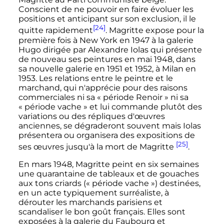
Conscient de ne pouvoir en faire évoluer les
positions et anticipant sur son exclusion, il le
[24]
quitte rapidement
. Magritte expose pour la
première fois à New York en 1947 à la galerie
Hugo dirigée par Alexandre Iolas qui présente
de nouveau ses peintures en mai 1948, dans
sa nouvelle galerie en 1951 et 1952, à Milan en
1953. Les relations entre le peintre et le
marchand, qui n'apprécie pour des raisons
commerciales ni sa «
période Renoir
» ni sa
«
période vache
» et lui commande plutôt des
variations ou des répliques d'œuvres
anciennes, se dégraderont souvent mais Iolas
présentera ou organisera des expositions de
[25]
ses œuvres jusqu'à la mort de Magritte
.
En
mars 1948
, Magritte peint en six semaines
une quarantaine de tableaux et de gouaches
aux tons criards («
période vache
») destinées,
en un acte typiquement surréaliste, à
dérouter les marchands parisiens et
scandaliser le bon goût français. Elles sont
exposées à la galerie du Faubourg et