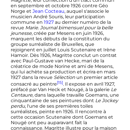
Magritte, leur confection d'un tract commun
en septembre et
octobre 1926
contre Géo
Norge et
Jean Cocteau
, auquel s'associe le
musicien André Souris, leur participation
commune en
1927
au dernier numéro de la
revue
Marie. Journal bimensuel pour la belle
jeunesse
, créée par Mesens en
juin 1926
,
marquent les débuts de la constitution du
groupe surréaliste de Bruxelles, que
rejoignent en juillet Louis Scutenaire et Irène
Hamoir. Dès 1926, Magritte conclut un contrat
avec Paul-Gustave van Hecke, mari de la
créatrice de mode Norine et ami de Mesens,
qui lui achète sa production et écrira en
mars
1927
dans la revue
Sélection
un premier article
[15]
consacré au peintre
. Il expose en
avril 1927
,
préfacé par Van Heck et Nougé, à la galerie
Le
Centaure
, dans laquelle travaille Goemans, une
cinquantaine de ses peintures dont
Le Jockey
perdu
, l'une de ses premières toiles
surréalistes, peinte en 1926. Il rencontre à
cette occasion Scutenaire dont Goemans et
Nougé ont peu auparavant fait la
connaissance. Magritte illustre pour la maison