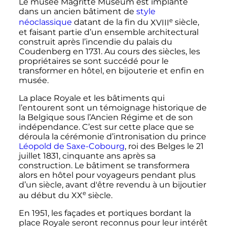
Le musée Magritte Museum est implanté
dans un ancien bâtiment de
style
e
néoclassique
datant de la fin du
XVIII
siècle
,
et faisant partie d’un ensemble architectural
construit après l’incendie du palais du
Coudenberg en 1731. Au cours des siècles, les
propriétaires se sont succédé pour le
transformer en hôtel, en bijouterie et enfin en
musée.
La place Royale et les bâtiments qui
l’entourent sont un témoignage historique de
la Belgique sous l’Ancien Régime et de son
indépendance. C’est sur cette place que se
déroula la cérémonie d’intronisation du prince
Léopold de Saxe-Cobourg
, roi des Belges le
21
juillet 1831
, cinquante ans après sa
construction. Le bâtiment se transformera
alors en hôtel pour voyageurs pendant plus
d’un siècle, avant d'être revendu à un bijoutier
e
au début du
XX
siècle
.
En 1951, les façades et portiques bordant la
place Royale seront reconnus pour leur intérêt