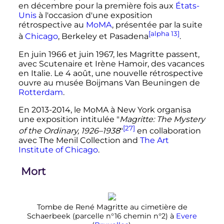
en décembre pour la première fois aux
États-
Unis
à l'occasion d'une exposition
rétrospective au
MoMA
, présentée par la suite
[alpha 13]
à
Chicago
, Berkeley et Pasadena
.
En
juin 1966
et
juin 1967
, les Magritte passent,
avec Scutenaire et Irène Hamoir, des vacances
en Italie. Le
4 août
, une nouvelle rétrospective
ouvre au musée Boijmans Van Beuningen de
Rotterdam
.
En 2013-2014, le MoMA à New York organisa
une exposition intitulée "
Magritte: The Mystery
[27]
of the Ordinary, 1926–1938
"
en collaboration
avec The Menil Collection and
The Art
Institute of Chicago
.
Mort
Tombe de René Magritte au cimetière de
Schaerbeek (parcelle n°16 chemin n°2) à
Evere