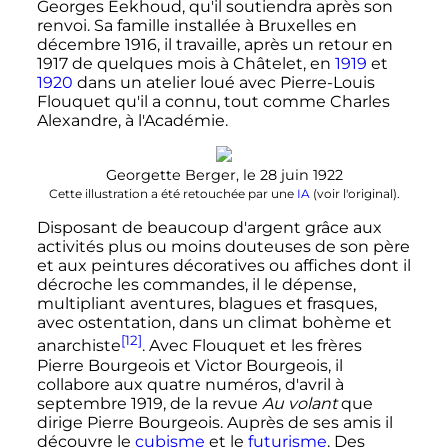
Georges Eekhoud, qu'il soutiendra après son
renvoi. Sa famille installée à Bruxelles en
décembre 1916
, il travaille, après un retour en
1917 de quelques mois à Châtelet, en
1919
et
1920
dans un atelier loué avec Pierre-Louis
Flouquet qu'il a connu, tout comme Charles
Alexandre, à l'Académie.
Georgette Berger, le 28 juin 1922
Cette illustration a été retouchée par une
IA
(
voir l'original
).
Disposant de beaucoup d'argent grâce aux
activités plus ou moins douteuses de son père
et aux peintures décoratives ou affiches dont il
décroche les commandes, il le dépense,
multipliant aventures, blagues et frasques,
avec ostentation, dans un climat bohème et
[12]
anarchiste
. Avec Flouquet et les frères
Pierre Bourgeois et Victor Bourgeois, il
collabore aux quatre numéros, d'avril à
septembre 1919
, de la revue
Au volant
que
dirige Pierre Bourgeois. Auprès de ses amis il
découvre le
cubisme
et le
futurisme
. Des