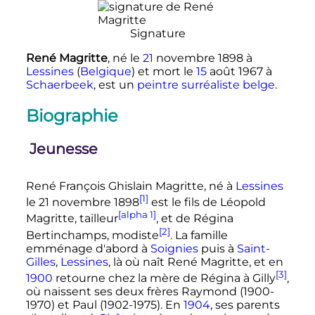
Signature
René Magritte
, né le
21
novembre 1898
à
Lessines
(
Belgique
) et mort le
15
août 1967
à
Schaerbeek
, est un
peintre
surréaliste
belge
.
Biographie
Jeunesse
René François Ghislain Magritte, né à
Lessines
[1]
le
21 novembre 1898
est le fils de Léopold
[alpha 1]
Magritte, tailleur
, et de Régina
[2]
Bertinchamps, modiste
. La famille
emménage d'abord à
Soignies
puis à
Saint-
Gilles
,
Lessines
, là où naît René Magritte, et en
[3]
1900
retourne chez la mère de Régina à Gilly
,
où naissent ses deux frères Raymond (1900-
1970) et Paul (1902-1975). En
1904
, ses parents