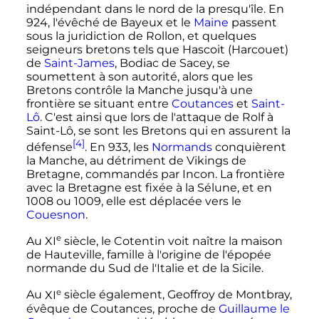
indépendant dans le nord de la presqu'île. En
924, l'évêché de Bayeux et le
Maine
passent
sous la juridiction de Rollon, et quelques
seigneurs bretons tels que Hascoit (Harcouet)
de
Saint-James
, Bodiac de Sacey, se
soumettent à son autorité, alors que les
Bretons contrôle la Manche jusqu'à une
frontière se situant entre
Coutances
et
Saint-
Lô
. C'est ainsi que lors de l'attaque de Rolf à
Saint-Lô, se sont les Bretons qui en assurent la
[4]
défense
. En 933, les
Normands
conquièrent
la Manche, au détriment de Vikings de
Bretagne, commandés par Incon. La frontière
avec la Bretagne est fixée à la Sélune, et en
1008 ou 1009, elle est déplacée vers le
Couesnon
.
e
Au
XI
siècle
, le Cotentin voit naître la maison
de Hauteville, famille à l'origine de l'épopée
normande du Sud de l'Italie et de la Sicile.
e
Au
XI
siècle
également, Geoffroy de Montbray,
évêque de Coutances, proche de
Guillaume le