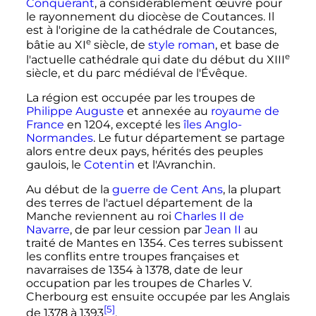
Conquérant
, a considérablement œuvré pour
le rayonnement du diocèse de Coutances. Il
est à l'origine de la cathédrale de Coutances,
e
bâtie au
XI
siècle
, de
style roman
, et base de
e
l'actuelle cathédrale qui date du début du
XIII
siècle
, et du parc médiéval de l'Évêque.
La région est occupée par les troupes de
Philippe Auguste
et annexée au
royaume de
France
en 1204, excepté les
îles Anglo-
Normandes
. Le futur département se partage
alors entre deux pays, hérités des peuples
gaulois, le
Cotentin
et l'Avranchin.
Au début de la
guerre de Cent Ans
, la plupart
des terres de l'actuel département de la
Manche reviennent au roi
Charles
II
de
Navarre
, de par leur cession par
Jean
II
au
traité de Mantes en 1354. Ces terres subissent
les conflits entre troupes françaises et
navarraises de 1354 à 1378, date de leur
occupation par les troupes de
Charles
V
.
Cherbourg est ensuite occupée par les Anglais
[5]
de 1378 à 1393
.