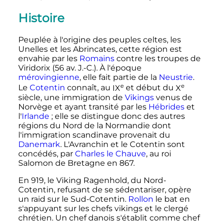
Histoire
Peuplée à l'origine des peuples celtes, les
Unelles et les Abrincates, cette région est
envahie par les
Romains
contre les troupes de
Viridorix (56
av. J.-C.
). À l'époque
mérovingienne
, elle fait partie de la
Neustrie
.
e
e
Le
Cotentin
connaît, au
IX
et début du
X
siècle
, une immigration de
Vikings
venus de
Norvège et ayant transité par les
Hébrides
et
l'
Irlande
; elle se distingue donc des autres
régions du Nord de la Normandie dont
l'immigration scandinave provenait du
Danemark
. L'Avranchin et le Cotentin sont
concédés, par
Charles le Chauve
, au roi
Salomon de Bretagne en 867.
En 919, le Viking Ragenhold, du Nord-
Cotentin, refusant de se sédentariser, opère
un raid sur le Sud-Cotentin.
Rollon
le bat en
s'appuyant sur les chefs vikings et le clergé
chrétien. Un chef danois s'établit comme chef