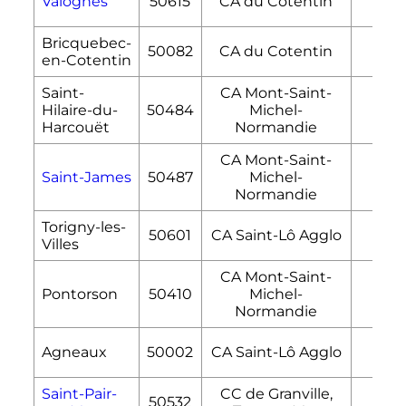
Valognes
50615
CA du Cotentin
15,6
Bricquebec-
50082
CA du Cotentin
76,
en-Cotentin
Saint-
CA Mont-Saint-
Hilaire-du-
50484
Michel-
46,
Harcouët
Normandie
CA Mont-Saint-
Saint-James
50487
Michel-
86,
Normandie
Torigny-les-
50601
CA Saint-Lô Agglo
39,
Villes
CA Mont-Saint-
Pontorson
50410
Michel-
61,4
Normandie
Agneaux
50002
CA Saint-Lô Agglo
6,5
Saint-Pair-
CC de Granville,
50532
14,