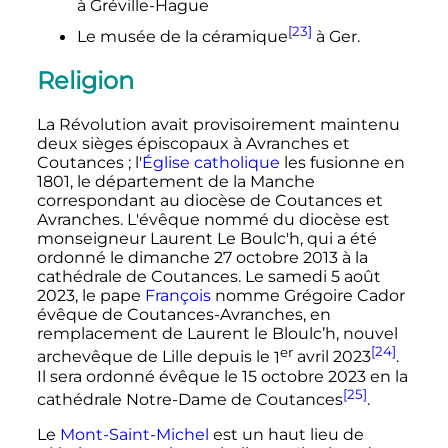
à Gréville-Hague
[23]
Le musée de la céramique
à Ger.
Religion
La Révolution avait provisoirement maintenu
deux sièges épiscopaux à Avranches et
Coutances
; l'
Église catholique
les fusionne en
1801, le département de la Manche
correspondant au diocèse de Coutances et
Avranches. L'évêque nommé du diocèse est
monseigneur Laurent Le Boulc'h, qui a été
ordonné le dimanche
27 octobre 2013
à la
cathédrale de Coutances. Le samedi
5 août
2023
, le pape
François
nomme Grégoire Cador
évêque de Coutances-Avranches, en
remplacement de Laurent le Bloulc’h, nouvel
er
[24]
archevêque de Lille depuis le
1
avril 2023
.
Il sera ordonné évêque le
15 octobre 2023
en la
[25]
cathédrale Notre-Dame de Coutances
.
Le
Mont-Saint-Michel
est un haut lieu de