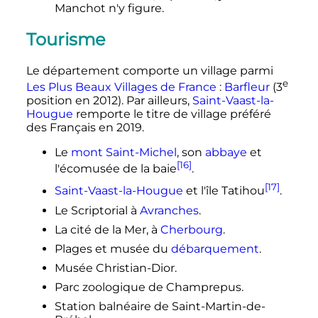
Manchot n'y figure.
Tourisme
Le département comporte un village parmi
e
Les Plus Beaux Villages de France
:
Barfleur
(
3
position
en 2012). Par ailleurs,
Saint-Vaast-la-
Hougue
remporte le titre de village préféré
des Français en 2019.
Le
mont Saint-Michel
, son
abbaye
et
[16]
l'écomusée de la baie
.
[17]
Saint-Vaast-la-Hougue
et l'île Tatihou
.
Le Scriptorial à
Avranches
.
La cité de la Mer, à
Cherbourg
.
Plages et musée du
débarquement
.
Musée Christian-Dior.
Parc zoologique de Champrepus.
Station balnéaire de Saint-Martin-de-