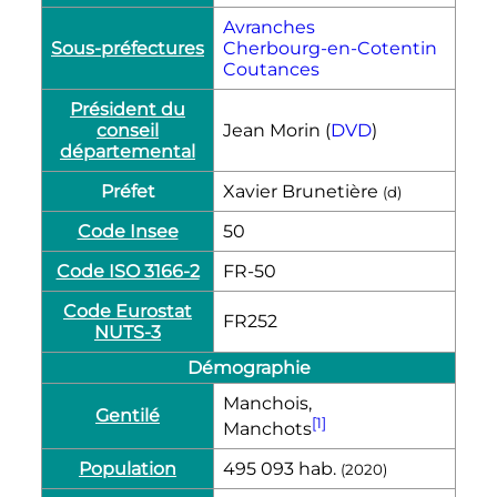
Avranches
Sous-préfectures
Cherbourg-en-Cotentin
Coutances
Président du
conseil
Jean Morin (
DVD
)
départemental
Préfet
Xavier Brunetière
(
d
)
Code Insee
50
Code ISO 3166-2
FR-50
Code Eurostat
FR252
NUTS-3
Démographie
Manchois,
Gentilé
[1]
Manchots
Population
495 093
hab.
(2020)