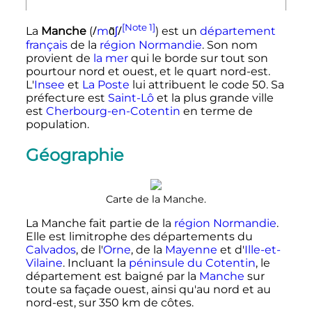
[Note 1]
/
/
La
Manche
(
m
ɑ̃
ʃ
) est un
département
français
de la
région
Normandie
. Son nom
provient de
la mer
qui le borde sur tout son
pourtour nord et ouest, et le quart nord-est.
L'
Insee
et
La Poste
lui attribuent le
code 50
. Sa
préfecture est
Saint-Lô
et la plus grande ville
est
Cherbourg-en-Cotentin
en terme de
population.
Géographie
Carte de la Manche.
La Manche fait partie de la
région
Normandie
.
Elle est limitrophe des départements du
Calvados
, de l'
Orne
, de la
Mayenne
et d'
Ille-et-
Vilaine
. Incluant la
péninsule du Cotentin
, le
département est baigné par la
Manche
sur
toute sa façade ouest, ainsi qu'au nord et au
nord-est, sur
350
km
de côtes.