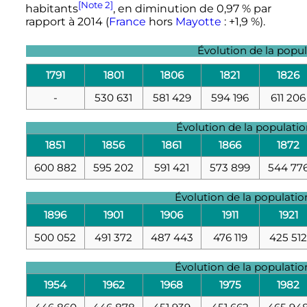
[Note 2]
habitants
, en diminution de 0,97 % par
rapport à 2014 (
France
hors
Mayotte
: +1,9 %).
Évolution de la popu
1791
1801
1806
1821
1826
-
530 631
581 429
594 196
611 206
Évolution de la populati
1851
1856
1861
1866
1872
600 882
595 202
591 421
573 899
544 77
Évolution de la populati
1896
1901
1906
1911
1921
500 052
491 372
487 443
476 119
425 51
Évolution de la populati
1954
1962
1968
1975
1982