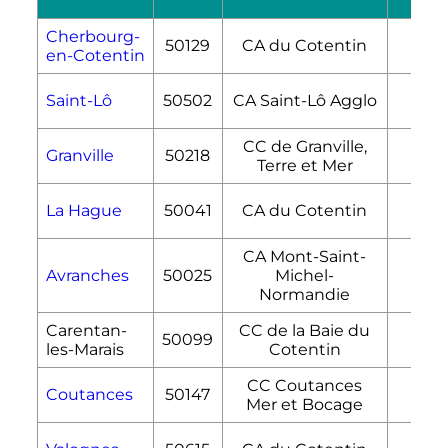
Cherbourg-
50129
CA du Cotentin
68,
en-Cotentin
Saint-Lô
50502
CA Saint-Lô Agglo
23,1
CC de Granville,
Granville
50218
9,9
Terre et Mer
La Hague
50041
CA du Cotentin
148,
CA Mont-Saint-
Avranches
50025
Michel-
10,
Normandie
Carentan-
CC de la Baie du
50099
133,
les-Marais
Cotentin
CC Coutances
Coutances
50147
12,5
Mer et Bocage