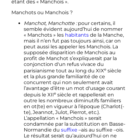
étant des «
Manchois
».
Manchots ou Manchois
?
Manchot, Manchotte
:
pour certains, il
semble évident aujourd’hui de nommer
«
Manchots
» les
habitants
de la Manche,
mais il n’en fut pas toujours ainsi, car on
peut aussi les appeler les Manchois. La
supposée disparition de Manchois au
profit de Manchot s’expliquerait par la
conjonction d'un refus vivace du
e
parisianisme tout au long du
XIX
siècle
et la plus grande familiarité de ce
concurrent qui non seulement avait
l’avantage d’être un mot d'usage courant
e
depuis le
XII
siècle
et rappellerait en
outre les nombreux diminutifs familiers
en ot(te) en vigueur à l’époque (Charlot(-
te), Jeannot, Julot, Pierrot, etc.).
L’appellation «
Manchois
» serait
condamnée par la substitution en Basse-
Normandie du
suffixe
–ais au suffixe –ois.
Le résultat serait qu’aujourd’hui on ne