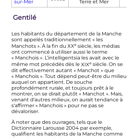
sur-Mer
Terre et Mer
Gentilé
Les habitants du département de la Manche
sont appelés traditionnellement «
les
e
Manchots
». À la fin du
XX
siècle
, les médias
ont commencé à utiliser aussi le terme
«
Manchois
». L’intelligentsia les avait avec le
e
même mot précédés dès le
XIX
siècle
. On se
dit effectivement autant «
Manchot
» que
«
Manchois
». Tout dépend peut-être du milieu
auquel on appartient. De souche
profondément rurale, et toujours prêt à le
montrer, on se dirait plutôt «
Manchot
». Mais,
venant d'autres milieux, on aurait tendance à
s'affirmer «
Manchois
» pour ne pas se
dévaloriser.
À noter que des ouvrages, tels que le
Dictionnaire Larousse 2004 par exemple,
qualifient les habitants de la Manche comme