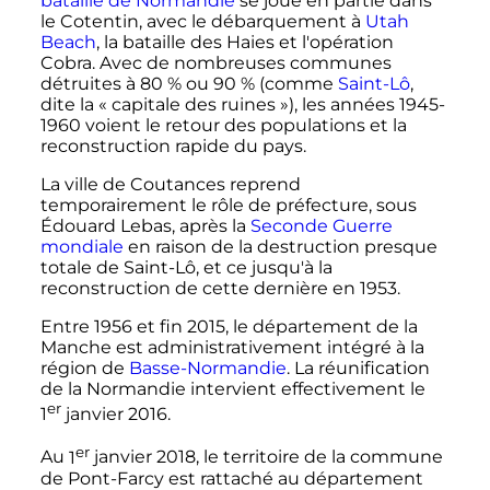
bataille de Normandie
se joue en partie dans
le Cotentin, avec le débarquement à
Utah
Beach
, la bataille des Haies et l'opération
Cobra. Avec de nombreuses communes
détruites à 80
% ou 90
% (comme
Saint-Lô
,
dite la «
capitale des ruines
»), les années 1945-
1960 voient le retour des populations et la
reconstruction rapide du pays.
La ville de Coutances reprend
temporairement le rôle de préfecture, sous
Édouard Lebas, après la
Seconde Guerre
mondiale
en raison de la destruction presque
totale de Saint-Lô, et ce jusqu'à la
reconstruction de cette dernière en 1953.
Entre 1956 et fin 2015, le département de la
Manche est administrativement intégré à la
région de
Basse-Normandie
. La réunification
de la Normandie intervient effectivement le
er
1
janvier 2016
.
er
Au
1
janvier 2018
, le territoire de la commune
de Pont-Farcy est rattaché au département