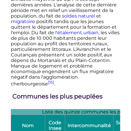
dernières années. L'analyse de cette dernière
période met en relief un vieillissement de la
population, du fait de
soldes naturel
et
migratoire
positifs tandis que les jeunes
quittent le département pour la formation et
l'emploi. Du fait de l'
étalement urbain
, les villes
de plus de
10 000 habitants
perdent leur
population au profit des territoires ruraux,
particulièrement littoraux. L'Avranchin et le
Coutançais présentent un solde positif, aux
dépens du Mortanais et du Plain-Cotentin.
Manque de logement et problème
économique engendrent un flux migratoire
négatif dans l'agglomération
[15]
cherbourgeoise
.
Communes les plus peuplées
Liste des quinze communes les plus
Code
Superf
Nom
Intercommunalité
Insee
(km