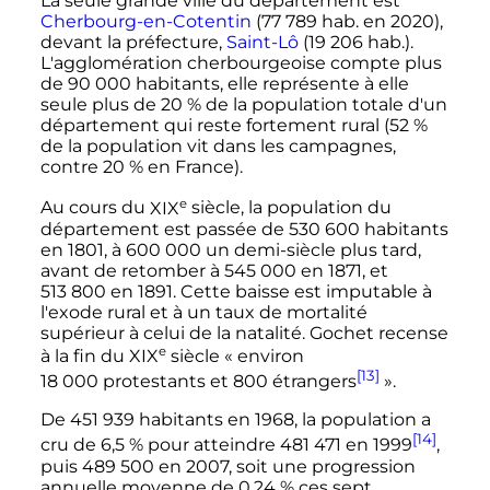
La seule grande ville du département est
Cherbourg-en-Cotentin
(
77 789
hab.
en
2020
),
devant la préfecture,
Saint-Lô
(
19 206
hab.
).
L'agglomération cherbourgeoise compte plus
de
90 000 habitants
, elle représente à elle
seule plus de 20
% de la population totale d'un
département qui reste fortement rural (52
%
de la population vit dans les campagnes,
contre 20
% en France).
e
Au cours du
XIX
siècle
, la population du
département est passée de
530 600 habitants
en 1801, à
600 000
un demi-siècle plus tard,
avant de retomber à
545 000
en 1871, et
513 800
en 1891. Cette baisse est imputable à
l'exode rural et à un taux de mortalité
supérieur à celui de la natalité. Gochet recense
e
à la fin du
XIX
siècle
«
environ
[13]
18 000 protestants
et
800 étrangers
».
De
451 939 habitants
en 1968, la population a
[14]
cru de 6,5
% pour atteindre
481 471
en 1999
,
puis
489 500
en 2007, soit une progression
annuelle moyenne de 0,24
% ces sept