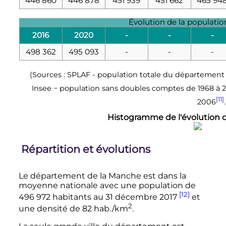
446 860
446 878
451 939
451 662
465 94
Évolution de la populati
2016
2020
-
-
-
498 362
495 093
-
-
-
(Sources : SPLAF - population totale du département 
Insee − population sans doubles comptes de 1968 à 
[11]
2006
Histogramme de l'évolution
Répartition et évolutions
Le département de la Manche est dans la
moyenne nationale avec une population de
[12]
496 972 habitants
au
31 décembre 2017
et
2
une densité de
82
hab./km
.