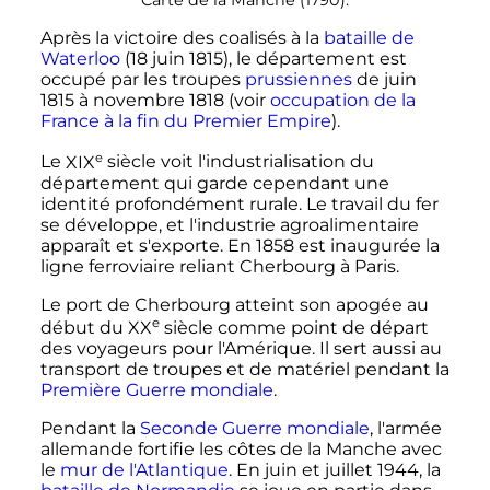
Carte de la Manche (1790).
Après la victoire des coalisés à la
bataille de
Waterloo
(
18 juin 1815
), le département est
occupé par les troupes
prussiennes
de
juin
1815
à
novembre 1818
(voir
occupation de la
France à la fin du Premier Empire
).
e
Le
XIX
siècle
voit l'industrialisation du
département qui garde cependant une
identité profondément rurale. Le travail du fer
se développe, et l'industrie agroalimentaire
apparaît et s'exporte. En 1858 est inaugurée la
ligne ferroviaire reliant Cherbourg à Paris.
Le port de Cherbourg atteint son apogée au
e
début du
XX
siècle
comme point de départ
des voyageurs pour l'Amérique. Il sert aussi au
transport de troupes et de matériel pendant la
Première Guerre mondiale
.
Pendant la
Seconde Guerre mondiale
, l'armée
allemande fortifie les côtes de la Manche avec
le
mur de l'Atlantique
. En
juin
et
juillet 1944
, la