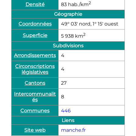
2
Densité
83
hab./km
Géographie
Coordonnées
49° 03′ nord, 1° 15′ ouest
2
Superficie
5 938
km
Subdivisions
Arrondissements
4
Circonscriptions
4
législatives
Cantons
27
Intercommunalit
8
és
Communes
446
Liens
Site web
manche.fr