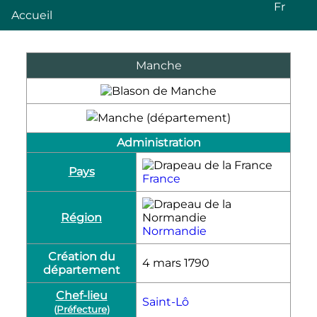
Fr
Accueil
Manche
Administration
Pays
France
Région
Normandie
Création du
4 mars 1790
département
Chef-lieu
Saint-Lô
(
Préfecture
)