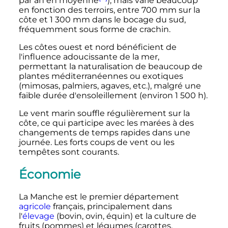
par an en moyenne
), mais varie beaucoup
en fonction des terroirs, entre
700
mm
sur la
côte et
1 300
mm
dans le bocage du sud,
fréquemment sous forme de crachin.
Les côtes ouest et nord bénéficient de
l'influence adoucissante de la mer,
permettant la naturalisation de beaucoup de
plantes méditerranéennes ou exotiques
(mimosas, palmiers, agaves, etc.), malgré une
faible durée d'ensoleillement (environ
1 500
h
).
Le vent marin souffle régulièrement sur la
côte, ce qui participe avec les marées à des
changements de temps rapides dans une
journée. Les forts coups de vent ou les
tempêtes sont courants.
Économie
La Manche est le premier département
agricole
français, principalement dans
l'
élevage
(bovin, ovin, équin) et la culture de
fruits (pommes) et légumes (carottes,