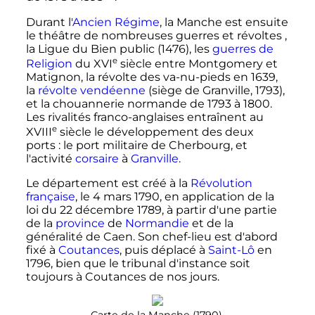
Durant l'
Ancien Régime
, la Manche est ensuite
le théâtre de nombreuses guerres et révoltes ,
la Ligue du Bien public (1476), les
guerres de
e
Religion
du
XVI
siècle
entre Montgomery et
Matignon, la révolte des va-nu-pieds en 1639,
la
révolte vendéenne
(siège de Granville, 1793),
et la chouannerie normande de 1793 à 1800.
Les rivalités franco-anglaises entraînent au
e
XVIII
siècle
le développement des deux
ports
: le port militaire de Cherbourg, et
l'activité
corsaire
à
Granville
.
Le département est créé à la
Révolution
française
, le
4 mars 1790
, en application de la
loi du
22 décembre 1789
, à partir d'une partie
de la
province
de
Normandie
et de la
généralité de Caen. Son chef-lieu est d'abord
fixé à
Coutances
, puis déplacé à
Saint-Lô
en
1796, bien que le tribunal d'instance soit
toujours à Coutances de nos jours.