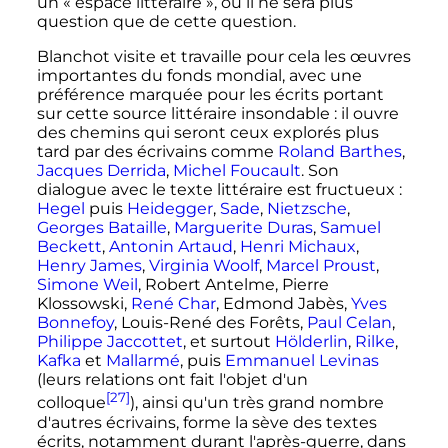
un «
espace littéraire
», où il ne sera plus
question que de cette question.
Blanchot visite et travaille pour cela les œuvres
importantes du fonds mondial, avec une
préférence marquée pour les écrits portant
sur cette source littéraire insondable
: il ouvre
des chemins qui seront ceux explorés plus
tard par des écrivains comme
Roland Barthes
,
Jacques Derrida
,
Michel Foucault
. Son
dialogue avec le texte littéraire est fructueux
:
Hegel
puis
Heidegger
,
Sade
,
Nietzsche
,
Georges Bataille
,
Marguerite Duras
,
Samuel
Beckett
,
Antonin Artaud
,
Henri Michaux
,
Henry James
,
Virginia Woolf
,
Marcel Proust
,
Simone Weil
, Robert Antelme, Pierre
Klossowski,
René Char
, Edmond Jabès,
Yves
Bonnefoy
, Louis-René des Forêts,
Paul Celan
,
Philippe Jaccottet
, et surtout
Hölderlin
,
Rilke
,
Kafka
et
Mallarmé
, puis
Emmanuel Levinas
(leurs relations ont fait l'objet d'un
[27]
colloque
), ainsi qu'un très grand nombre
d'autres écrivains, forme la sève des textes
écrits, notamment durant l'après-guerre, dans