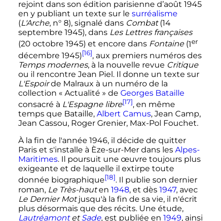
rejoint dans son édition parisienne d’
août 1945
en y publiant un texte sur le
surréalisme
(
L'Arche
, n° 8), signalé dans
Combat
(
14
septembre 1945
), dans
Les Lettres françaises
er
(
20 octobre 1945
) et encore dans
Fontaine
(
1
[16]
décembre 1945
)
, aux premiers numéros des
Temps modernes
, à la nouvelle revue
Critique
ou il rencontre Jean Piel. Il donne un texte sur
L'Espoir
de Malraux à un numéro de la
collection «
Actualité
» de
Georges Bataille
[17]
consacré à
L'Espagne libre
, en même
temps que Bataille,
Albert Camus
, Jean Camp,
Jean Cassou, Roger Grenier, Max-Pol Fouchet.
À la fin de l'année 1946, il décide de quitter
Paris et s'installe à Èze-sur-Mer dans les
Alpes-
Maritimes
. Il poursuit une œuvre toujours plus
exigeante et de laquelle il extirpe toute
[18]
donnée biographique
. Il publie son dernier
roman,
Le Très-haut
en
1948
, et dès
1947
, avec
Le Dernier Mot
jusqu'à la fin de sa vie, il n'écrit
plus désormais que des récits. Une étude,
Lautréamont
et
Sade
, est publiée en
1949
, ainsi