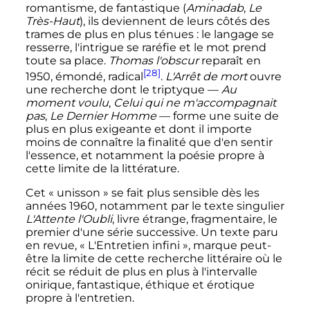
romantisme, de fantastique (
Aminadab
,
Le
Très-Haut
), ils deviennent de leurs côtés des
trames de plus en plus ténues
: le langage se
resserre, l'intrigue se raréfie et le mot prend
toute sa place.
Thomas l'obscur
reparaît en
[28]
1950, émondé, radical
.
L'Arrêt de mort
ouvre
une recherche dont le triptyque —
Au
moment voulu
,
Celui qui ne m'accompagnait
pas
,
Le Dernier Homme
— forme une suite de
plus en plus exigeante et dont il importe
moins de connaître la finalité que d'en sentir
l'essence, et notamment la poésie propre à
cette limite de la littérature.
Cet «
unisson
» se fait plus sensible dès les
années 1960, notamment par le texte singulier
L'Attente l'Oubli
, livre étrange, fragmentaire, le
premier d'une série successive. Un texte paru
en revue, «
L'Entretien infini
», marque peut-
être la limite de cette recherche littéraire où le
récit se réduit de plus en plus à l'intervalle
onirique, fantastique, éthique et érotique
propre à l'entretien.