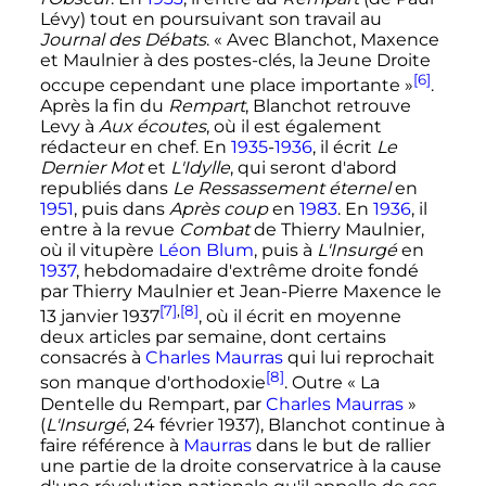
Lévy) tout en poursuivant son travail au
Journal des Débats
. «
Avec Blanchot, Maxence
et Maulnier à des postes-clés, la Jeune Droite
[6]
occupe cependant une place importante
»
.
Après la fin du
Rempart
, Blanchot retrouve
Levy à
Aux écoutes
, où il est également
rédacteur en chef. En
1935
-
1936
, il écrit
Le
Dernier Mot
et
L'Idylle
, qui seront d'abord
republiés dans
Le Ressassement éternel
en
1951
, puis dans
Après coup
en
1983
. En
1936
, il
entre à la revue
Combat
de Thierry Maulnier,
où il vitupère
Léon Blum
, puis à
L'Insurgé
en
1937
, hebdomadaire d'extrême droite fondé
par Thierry Maulnier et Jean-Pierre Maxence le
[7]
,
[8]
13 janvier 1937
, où il écrit en moyenne
deux articles par semaine, dont certains
consacrés à
Charles Maurras
qui lui reprochait
[8]
son manque d'orthodoxie
. Outre «
La
Dentelle du Rempart, par
Charles Maurras
»
(
L'Insurgé
,
24 février 1937
), Blanchot continue à
faire référence à
Maurras
dans le but de rallier
une partie de la droite conservatrice à la cause