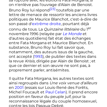
sa rupture avec les éditions Fata Morgana, si
on n'enlève pas l'ouvrage d'Alain de Benoist.
[23]
Bruno Roy lui répond
toutefois par une
lettre de menace de ressortir les anciens livres
politiques de Maurice Blanchot, c'est-à-dire de
son passé d'
extrême droite
, pourtant déjà
er
connu de tous. La
Quinzaine littéraire
du
1
novembre 1996
(relayée par
Le Monde
et
d'autres quotidiens) fait état des échanges
entre Fata Morgana et Maurice Blanchot. En
substance, Bruno Roy lui fait savoir que,
notamment, des auteurs issus de la gauche,
ont accepté (
1993
), de publier des textes dans
la revue
Krisis
, dirigée par Alain de Benoist
; et
que ce dernier et son œuvre ne sont pas, à
proprement parler, antisémites.
Il quitte Fata Morgana, les autres textes sont
ainsi regroupés dans
Une voix venue d'ailleurs
en
2001
(essais sur Louis-René des Forêts,
Michel Foucault et
Paul Celan
). Il prend encore
position en faveur du peuple juif, pour la
reconnaissance légale du couple homosexuel,
contre les lois Pasqua-Debré.