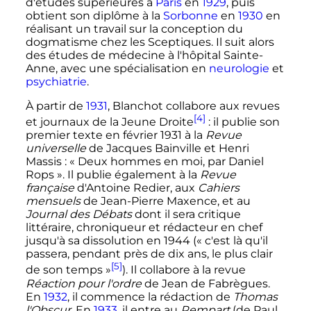
d'études supérieures à
Paris
en
1929
, puis
obtient son diplôme à la
Sorbonne
en
1930
en
réalisant un travail sur la conception du
dogmatisme chez les Sceptiques. Il suit alors
des études de médecine à l'hôpital Sainte-
Anne, avec une spécialisation en
neurologie
et
psychiatrie
.
À partir de
1931
, Blanchot collabore aux revues
[4]
et journaux de la Jeune Droite
: il publie son
premier texte en février 1931 à la
Revue
universelle
de Jacques Bainville et Henri
Massis
: «
Deux hommes en moi, par Daniel
Rops
». Il publie également à la
Revue
française
d'Antoine Redier, aux
Cahiers
mensuels
de Jean-Pierre Maxence, et au
Journal des Débats
dont il sera critique
littéraire, chroniqueur et rédacteur en chef
jusqu'à sa dissolution en 1944 («
c'est là qu'il
passera, pendant près de dix ans, le plus clair
[5]
de son temps
»
). Il collabore à la revue
Réaction pour l'ordre
de Jean de Fabrègues.
En
1932
, il commence la rédaction de
Thomas
l'Obscur
. En
1933
, il entre au
Rempart
(de Paul