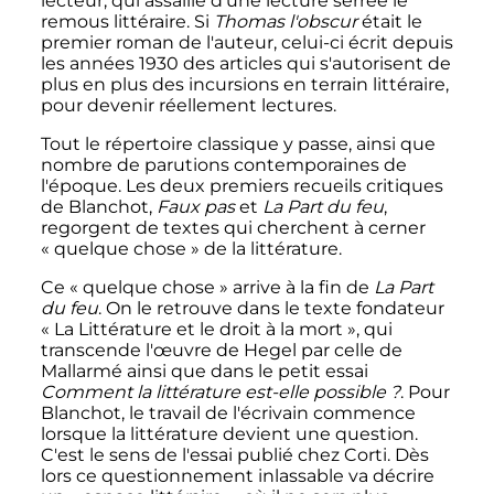
lecteur, qui assaille d'une lecture serrée le
remous littéraire. Si
Thomas l'obscur
était le
premier roman de l'auteur, celui-ci écrit depuis
les années 1930 des articles qui s'autorisent de
plus en plus des incursions en terrain littéraire,
pour devenir réellement lectures.
Tout le répertoire classique y passe, ainsi que
nombre de parutions contemporaines de
l'époque. Les deux premiers recueils critiques
de Blanchot,
Faux pas
et
La Part du feu
,
regorgent de textes qui cherchent à cerner
«
quelque chose
» de la littérature.
Ce «
quelque chose
» arrive à la fin de
La Part
du feu
. On le retrouve dans le texte fondateur
«
La Littérature et le droit à la mort
», qui
transcende l'œuvre de Hegel par celle de
Mallarmé ainsi que dans le petit essai
Comment la littérature est-elle possible
?
. Pour
Blanchot, le travail de l'écrivain commence
lorsque la littérature devient une question.
C'est le sens de l'essai publié chez Corti. Dès
lors ce questionnement inlassable va décrire