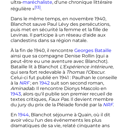
ultra-
maréchaliste
, d'une chronique littéraire
[13]
régulière
»
.
Dans le même temps, en novembre 1940,
Blanchot sauve Paul Lévy des persécutions,
puis met en sécurité la femme et la fille de
Levinas. Il participe à un réseau d'aide aux
clandestins dans sa région natale.
À la fin de 1940, il rencontre
Georges Bataille
ainsi que sa compagne Denise Rollin (qui a
peut-être eu une aventure avec Blanchot).
Bataille lit à Blanchot
L'Expérience intérieure
,
qui sera fort redevable à
Thomas l'Obscur
.
Celui-ci fut publié en 1941
: Paulhan le conseille
à la
NRF
; en
1942
suit son second roman,
Aminadab
. Il rencontre Dionys Mascolo en
1943
, alors qu'il publie son premier recueil de
textes critiques,
Faux Pas
. Il devient membre
du jury du prix de la Pléiade fondé par la
NRF
.
En
1944
, Blanchot séjourne à Quain, où il dit
avoir vécu l'un des événements les plus
dramatiques de sa vie, relaté cinquante ans