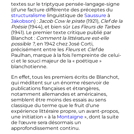
textes sur le triptyque pensée-langage-signe
(d'une facture différente des préceptes du
structuralisme
linguistique de
Saussure
à
Jakobson
)
:
Jacob Cow le pirate
(1921),
Clef de la
Poésie
(1944), et bien sûr
Les Fleurs de Tarbes
(1941). Le premier texte critique publié par
Blanchot
:
Comment la littérature est-elle
possible
?
, en 1942 chez José Corti,
précisément entre les
Fleurs
et
Clef
de
Paulhan, marque à la fois l'empreinte de celui-
ci et le souci majeur de la «
poétique
»
blanchotienne.
En effet, tous les premiers écrits de Blanchot,
qui méditent sur un énorme réservoir de
publications françaises et étrangères,
notamment allemandes et américaines,
semblent être moins des essais au sens
classique du terme que le fruit d'une
expérience littéraire propre, un avant-propos,
une initiation «
à la
Montaigne
», dont la suite
de l'œuvre sera désormais un
approfondissement continu.