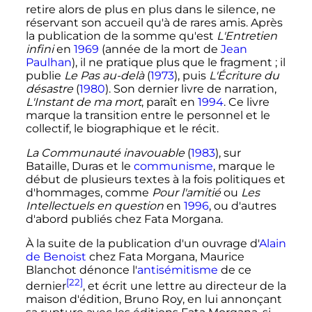
retire alors de plus en plus dans le silence, ne
réservant son accueil qu'à de rares amis. Après
la publication de la somme qu'est
L'Entretien
infini
en
1969
(année de la mort de
Jean
Paulhan
), il ne pratique plus que le fragment
; il
publie
Le Pas au-delà
(
1973
), puis
L'Écriture du
désastre
(
1980
). Son dernier livre de narration,
L'Instant de ma mort
, paraît en
1994
. Ce livre
marque la transition entre le personnel et le
collectif, le biographique et le récit.
La Communauté inavouable
(
1983
), sur
Bataille, Duras et le
communisme
, marque le
début de plusieurs textes à la fois politiques et
d'hommages, comme
Pour l'amitié
ou
Les
Intellectuels en question
en
1996
, ou d'autres
d'abord publiés chez Fata Morgana.
À la suite de la publication d'un ouvrage d'
Alain
de Benoist
chez Fata Morgana, Maurice
Blanchot dénonce l'
antisémitisme
de ce
[22]
dernier
, et écrit une lettre au directeur de la
maison d'édition, Bruno Roy, en lui annonçant