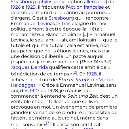
Strasbourg
(
philosophie
, option
allemand
) de
1926
à
1929
. Il fréquente l'
Action française
et
déambule muni d'une canne au pommeau
d'argent. C'est à
Strasbourg
qu'il rencontre
Emmanuel Levinas
: «
très éloigné de moi
politiquement à cette époque-là, il était
monarchiste.
» Blanchot dira
: «
[...] Emmanuel
Levinas, le seul ami — ah, ami lointain — que je
tutoie et qui me tutoie
; cela est arrivé, non
pas parce que nous étions jeunes, mais par
une décision délibérée, un pacte auquel
j'espère ne jamais manquer.
» (
Pour l'Amitié
).
Jacques Derrida
qualifiera cette amitié de
«
[2]
bénédiction de ce temps »
. En
1928
, il
achève la lecture de
Être et Temps
de
Martin
Heidegger
: «
Grâce à Emmanuel Levinas, sans
qui, dès
1927
ou 1928, je n'aurais pu
commencer à entendre
Sein und Zeit
, c'est un
véritable choc intellectuel que ce livre
provoqua en moi. Un événement de première
grandeur venait de se produire
: impossible de
l'atténuer, même aujourd'hui, même dans
[3]
mon souvenir
»
. Il passe son certificat