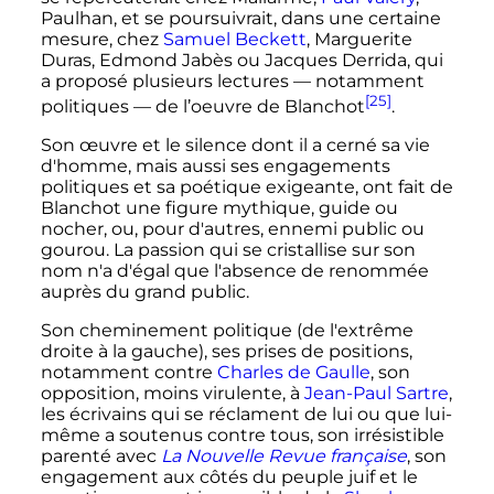
Paulhan, et se poursuivrait, dans une certaine
mesure, chez
Samuel Beckett
, Marguerite
Duras, Edmond Jabès ou Jacques Derrida, qui
a proposé plusieurs lectures
—
notamment
[25]
politiques
—
de l’oeuvre de Blanchot
.
Son œuvre et le silence dont il a cerné sa vie
d'homme, mais aussi ses engagements
politiques et sa poétique exigeante, ont fait de
Blanchot une figure mythique, guide ou
nocher
, ou, pour d'autres, ennemi public ou
gourou. La passion qui se cristallise sur son
nom n'a d'égal que l'absence de renommée
auprès du grand public.
Son cheminement politique (de l'extrême
droite à la gauche), ses prises de positions,
notamment contre
Charles de Gaulle
, son
opposition, moins virulente, à
Jean-Paul Sartre
,
les écrivains qui se réclament de lui ou que lui-
même a soutenus contre tous, son irrésistible
parenté avec
La Nouvelle Revue française
, son
engagement aux côtés du peuple juif et le