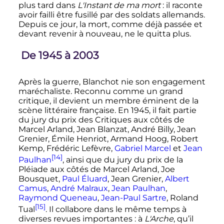
plus tard dans
L'Instant de ma mort
: il raconte
avoir failli être fusillé par des soldats allemands.
Depuis ce jour, la mort, comme déjà passée et
devant revenir à nouveau, ne le quitta plus.
De 1945 à 2003
Après la guerre, Blanchot nie son engagement
maréchaliste. Reconnu comme un grand
critique, il devient un membre éminent de la
scène littéraire française. En 1945, il fait partie
du jury du prix des Critiques aux côtés de
Marcel Arland, Jean Blanzat, André Billy, Jean
Grenier, Émile Henriot, Armand Hoog, Robert
Kemp, Frédéric Lefèvre,
Gabriel Marcel
et
Jean
[14]
Paulhan
, ainsi que du jury du prix de la
Pléiade aux côtés de Marcel Arland, Joe
Bousquet,
Paul Éluard
, Jean Grenier,
Albert
Camus
,
André Malraux
,
Jean Paulhan
,
Raymond Queneau
,
Jean-Paul Sartre
, Roland
[15]
Tual
. Il collabore dans le même temps à
diverses revues importantes
: à
L'Arche
, qu’il