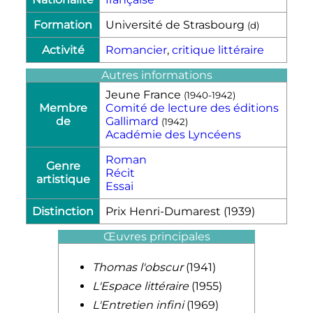
Formation
Université de Strasbourg
(
d
)
Activité
Romancier
,
critique littéraire
Autres informations
Jeune France
(
1940
-
1942
)
Membre
Comité de lecture des éditions
de
Gallimard
(
1942
)
Académie des Lyncéens
Roman
Genre
Récit
artistique
Essai
Distinction
Prix Henri-Dumarest (1939)
Œuvres principales
Thomas l'obscur
(1941)
L'Espace littéraire
(1955)
L'Entretien infini
(1969)