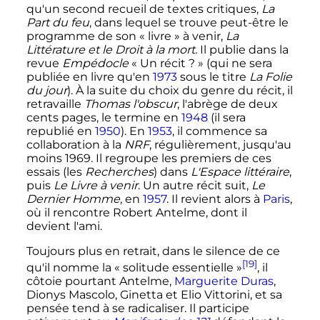
qu'un second recueil de textes critiques,
La
Part du feu
, dans lequel se trouve peut-être le
programme de son «
livre
» à venir,
La
Littérature et le Droit à la mort
. Il publie dans la
revue
Empédocle
«
Un récit
?
» (qui ne sera
publiée en livre qu'en
1973
sous le titre
La Folie
du jour
). À la suite du choix du genre du récit, il
retravaille
Thomas l'obscur
, l'abrège de deux
cents pages, le termine en
1948
(il sera
republié en
1950
). En
1953
, il commence sa
collaboration à la
NRF
, régulièrement, jusqu'au
moins 1969. Il regroupe les premiers de ces
essais (les
Recherches
) dans
L'Espace littéraire
,
puis
Le Livre à venir
. Un autre récit suit,
Le
Dernier Homme
, en
1957
. Il revient alors à
Paris
,
où il rencontre Robert Antelme, dont il
devient l'ami.
Toujours plus en retrait, dans le silence de ce
[19]
qu'il nomme la «
solitude essentielle
»
, il
côtoie pourtant Antelme,
Marguerite Duras
,
Dionys Mascolo, Ginetta et Elio Vittorini, et sa
pensée tend à se radicaliser. Il participe