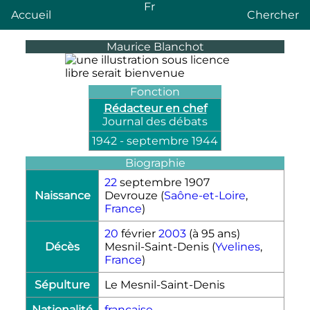
Fr
Accueil
Chercher
Maurice Blanchot
Fonction
Rédacteur en chef
Journal des débats
1942
-
septembre 1944
Biographie
22
septembre 1907
Naissance
Devrouze (
Saône-et-Loire
,
France
)
20
février
2003
(à 95 ans)
Décès
Mesnil-Saint-Denis (
Yvelines
,
France
)
Sépulture
Le Mesnil-Saint-Denis
Nationalité
française