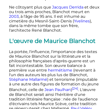
Ne côtoyant plus que
Jacques Derrida
et deux
ou trois amis proches, Blanchot meurt en
2003
, à l'âge de 95 ans. Il est inhumé au
cimetière du Mesnil-Saint-Denis (
Yvelines
),
dans la même tombe que son frère,
l'architecte René Blanchot.
L'œuvre de Maurice Blanchot
La portée, l'influence, l'importance des textes
de Maurice Blanchot sur la littérature et la
philosophie françaises d'après-guerre est un
fait incontestable. Son œuvre balance à
première vue entre
hermétisme
(revenant à
l'un des auteurs les plus lus de Blanchot,
Stéphane Mallarmé
) et terrorisme (imputable
à une autre des figures de formation du jeune
[24]
Blanchot, celle de
Jean Paulhan
)
. L'œuvre
de Blanchot serait ainsi l'héritière d'une
tradition littéraire française
: née de l'audience
d'écrivains tels Maurice Scève, cette tradition
se répercuterait chez Mallarmé,
Paul Valéry
,