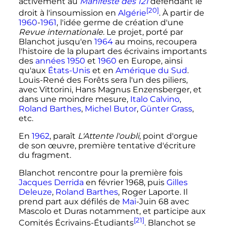
activement au
Manifeste des 121
défendant le
[20]
droit à l'insoumission en
Algérie
. À partir de
1960
-
1961
, l'idée germe de création d'une
Revue internationale
. Le projet, porté par
Blanchot jusqu'en
1964
au moins, recoupera
l'histoire de la plupart des écrivains importants
des
années 1950
et
1960
en Europe, ainsi
qu'aux
États-Unis
et en
Amérique du Sud
.
Louis-René des Forêts sera l'un des piliers,
avec Vittorini, Hans Magnus Enzensberger, et
dans une moindre mesure,
Italo Calvino
,
Roland Barthes
,
Michel Butor
,
Günter Grass
,
etc.
En
1962
, paraît
L'Attente l'oubli
, point d'orgue
de son œuvre, première tentative d'écriture
du fragment.
Blanchot rencontre pour la première fois
Jacques Derrida
en février 1968, puis
Gilles
Deleuze
,
Roland Barthes
, Roger Laporte. Il
prend part aux défilés de
Mai
-Juin 68 avec
Mascolo et Duras notamment, et participe aux
[21]
Comités Écrivains-Étudiants
. Blanchot se