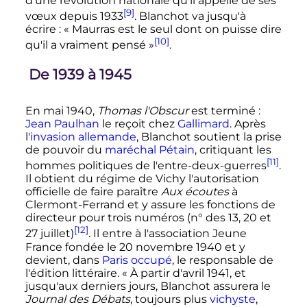
d'une révolution nationale qu'il appelle de ses
[9]
vœux depuis 1933
. Blanchot va jusqu'à
écrire
:
« Maurras est le seul dont on puisse dire
[10]
qu'il a vraiment pensé »
.
De 1939 à 1945
En mai 1940,
Thomas l'Obscur
est terminé
:
Jean Paulhan
le reçoit chez
Gallimard
. Après
l'
invasion allemande
, Blanchot soutient la prise
de pouvoir du
maréchal Pétain
, critiquant les
[11]
hommes politiques de l'entre-deux-guerres
.
Il obtient du régime de Vichy l'autorisation
officielle de faire paraître
Aux écoutes
à
Clermont-Ferrand et y assure les fonctions de
directeur pour trois numéros (n° des 13, 20 et
[12]
27 juillet
)
. Il entre à l'association Jeune
France fondée le
20 novembre 1940
et y
devient, dans
Paris occupé
, le responsable de
l'édition littéraire. «
À partir d'avril 1941, et
jusqu'aux derniers jours, Blanchot assurera le
Journal des Débats
, toujours plus
vichyste
,