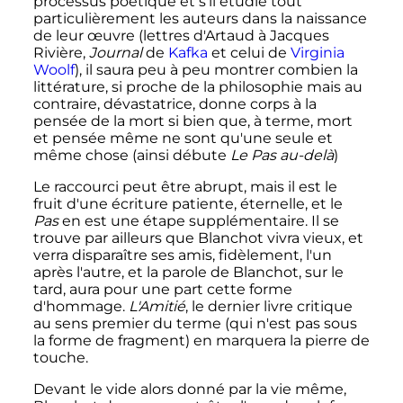
processus poétique et s'il étudie tout
particulièrement les auteurs dans la naissance
de leur œuvre (lettres d'Artaud à Jacques
Rivière,
Journal
de
Kafka
et celui de
Virginia
Woolf
), il saura peu à peu montrer combien la
littérature, si proche de la philosophie mais au
contraire, dévastatrice, donne corps à la
pensée de la mort si bien que, à terme, mort
et pensée même ne sont qu'une seule et
même chose (ainsi débute
Le Pas au-delà
)
Le raccourci peut être abrupt, mais il est le
fruit d'une écriture patiente, éternelle, et le
Pas
en est une étape supplémentaire. Il se
trouve par ailleurs que Blanchot vivra vieux, et
verra disparaître ses amis, fidèlement, l'un
après l'autre, et la parole de Blanchot, sur le
tard, aura pour une part cette forme
d'hommage.
L'Amitié
, le dernier livre critique
au sens premier du terme (qui n'est pas sous
la forme de fragment) en marquera la pierre de
touche.
Devant le vide alors donné par la vie même,