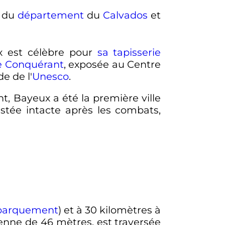
du
département
du
Calvados
et
x est célèbre pour
sa tapisserie
e Conquérant
, exposée au Centre
e de l'
Unesco
.
, Bayeux a été la première ville
stée intacte après les combats,
barquement
) et à
30 kilomètres
à
yenne de
46 mètres
, est traversée