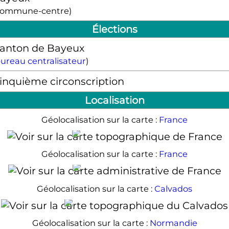
commune-centre)
Élections
anton de Bayeux
ureau centralisateur
)
inquième circonscription
Localisation
Géolocalisation sur la carte :
France
Bayeux
Géolocalisation sur la carte :
France
Bayeux
Géolocalisation sur la carte :
Calvados
Bayeux
Géolocalisation sur la carte :
Normandie
Bayeux