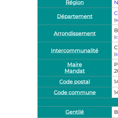
Région
N
C
Département
(
s
B
Arrondissement
(
c
C
Intercommunalité
(
s
Maire
P
Mandat
2
Code postal
1
Code commune
1
Gentilé
B