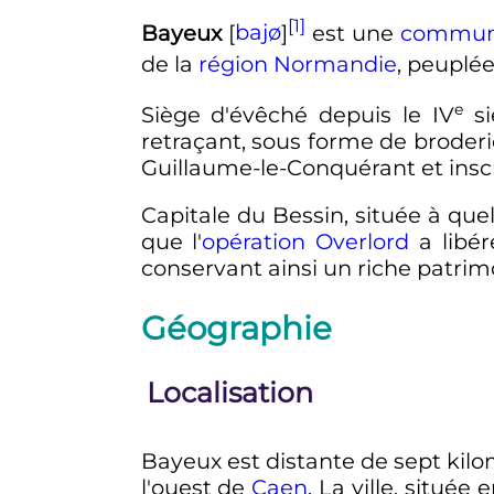
[1]
Bayeux
[
bajø
]
est une
commune
de la
région
Normandie
, peuplé
e
Siège d'évêché depuis le
IV
si
retraçant, sous forme de broderie
Guillaume-le-Conquérant et insc
Capitale du Bessin, située à qu
que l'
opération Overlord
a libér
conservant ainsi un riche patrimo
Géographie
Localisation
Bayeux est distante de sept kilo
l'ouest de
Caen
. La ville, située 