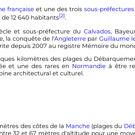
 française
et une des trois
sous-préfectures
[2]
e de
12 640 habitants
.
ècle
et sous-préfecture du
Calvados
, Bayeu
, la conquête de l'
Angleterre
par
Guillaume l
rite depuis 2007 au registre Mémoire du mond
elques kilomètres des plages du Débarquement
ée et une des rares en
Normandie
à être re
ine architectural et culturel.
mètres des côtes de la
Manche
(plages du
Dé
entre
32 et 67 mètres
d'altitude pour une mo