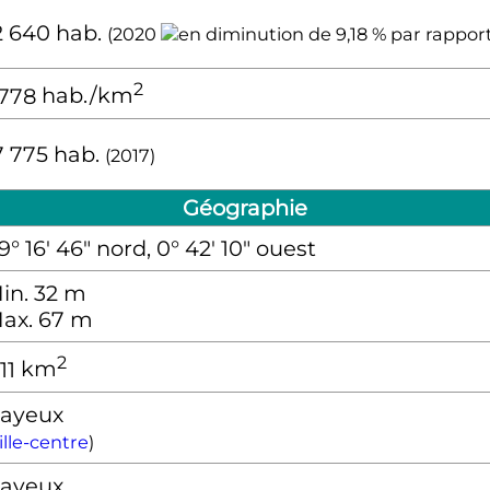
2 640
hab.
(2020
2
 778
hab./km
7 775
hab.
(2017)
Géographie
9° 16′ 46″ nord, 0° 42′ 10″ ouest
in. 32
m
ax. 67
m
2
,11
km
ayeux
ille-centre
)
ayeux