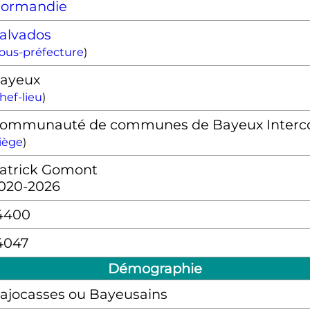
ormandie
alvados
ous-préfecture
)
ayeux
hef-lieu
)
ommunauté de communes de Bayeux Inter
iège
)
atrick Gomont
020-2026
4400
4047
Démographie
ajocasses ou Bayeusains