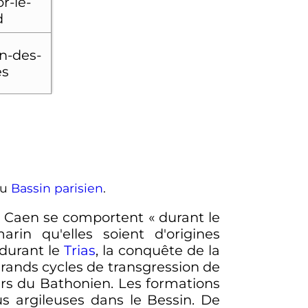
r-le-
d
n-des-
es
du
Bassin parisien
.
 de Caen se comportent
« durant le
n qu'elles soient d'origines
durant le
Trias
, la conquête de la
s grands cycles de transgression de
ours du Bathonien. Les formations
s argileuses dans le Bessin. De