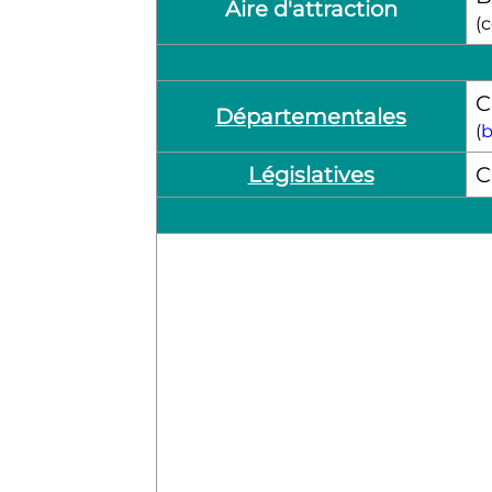
Aire d'attraction
(
C
Départementales
(
b
Législatives
C