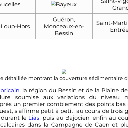
Saint-Vigo
ucelles
Gran
Guéron,
Saint-Marti
-Loup-Hors
Monceaux-en-
Entré
Bessin
 détaillée montrant la couverture sédimentaire 
oricain
, la région du Bessin et de la Plaine
 soumise aux variations du niveau mari
Après un premier comblement des points bas 
'Ouest, s'affirme petit à petit, au cours de troi
, durant le
Lias
, puis au Bajocien, enfin au c
calcaires dans la Campagne de Caen et plu