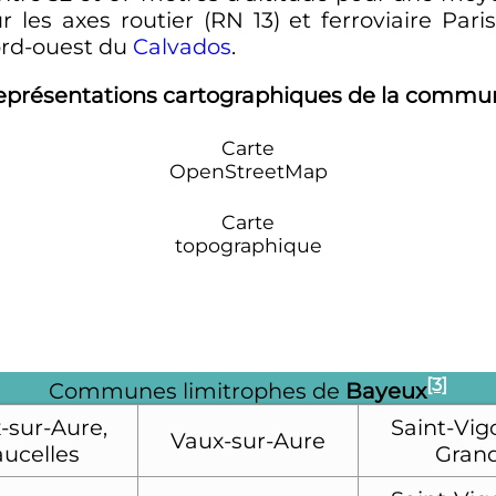
r les axes routier (RN 13) et ferroviaire Pari
ord-ouest du
Calvados
.
eprésentations cartographiques de la commu
Carte
OpenStreetMap
Carte
topographique
[3]
Communes limitrophes de
Bayeux
-sur-Aure,
Saint-Vigo
Vaux-sur-Aure
ucelles
Gran