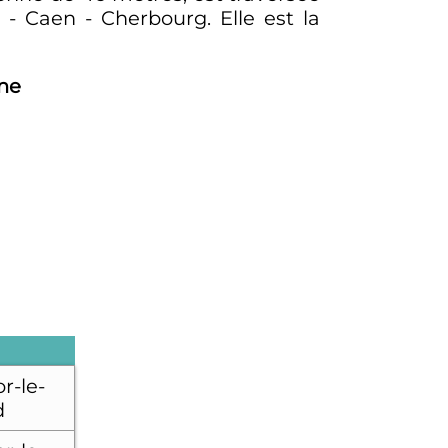
s - Caen - Cherbourg. Elle est la
ne
r-le-
d