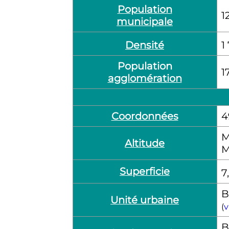
Population
1
municipale
1
Densité
Population
1
agglomération
Coordonnées
4
M
Altitude
M
Superficie
7
B
Unité urbaine
(
v
B