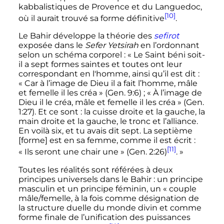
kabbalistiques de Provence et du Languedoc,
[10]
où il aurait trouvé sa forme définitive
.
Le Bahir développe la théorie des
sefirot
exposée dans le
Sefer Yetsirah
en l’ordonnant
selon un schéma corporel
: «
Le Saint béni soit-
il a sept formes saintes et toutes ont leur
correspondant en l'homme, ainsi qu’il est dit
:
«
Car à l’image de Dieu il a fait l’homme, mâle
et femelle il les créa
» (Gen. 9:6)
; «
À l’image de
Dieu il le créa, mâle et femelle il les créa
» (Gen.
1:27). Et ce sont
: la cuisse droite et la gauche, la
main droite et la gauche, le tronc et l’alliance.
En voilà six, et tu avais dit sept. La septième
[forme] est en sa femme, comme il est écrit
:
[11]
«
Ils seront une chair une
» (Gen. 2:26)
.
»
Toutes les réalités sont référées à deux
principes universels dans le Bahir
: un principe
masculin et un principe féminin, un «
couple
mâle/femelle, à la fois comme désignation de
la structure duelle du monde divin et comme
forme finale de l’unification des puissances