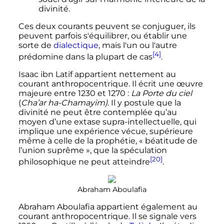
divinité.
Ces deux courants peuvent se conjuguer, ils
peuvent parfois s'équilibrer, ou établir une
sorte de
dialectique
, mais l'un ou l'autre
[4]
prédomine dans la plupart de cas
.
Isaac ibn Latif appartient nettement au
courant anthropocentrique. Il écrit une œuvre
majeure entre 1230 et 1270
:
La Porte du ciel
(
Cha’ar ha-Chamayim)
. Il y postule que la
divinité ne peut être contemplée qu’au
moyen d’une extase supra-intellectuelle, qui
implique une expérience vécue, supérieure
même à celle de la prophétie, «
béatitude de
l’union suprême
», que la spéculation
[20]
philosophique ne peut atteindre
.
Abraham Aboulafia
Abraham Aboulafia appartient également au
courant anthropocentrique. Il se signale vers