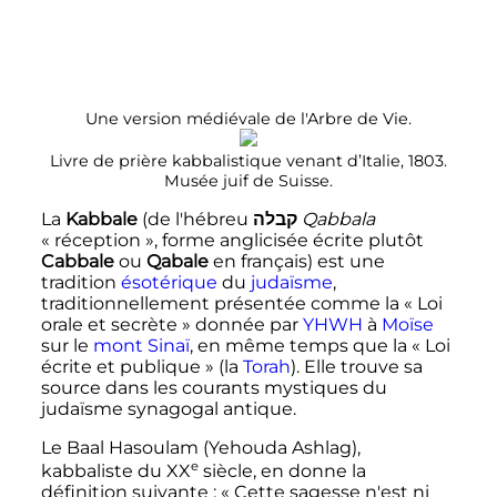
Une version médiévale de l'Arbre de Vie.
Livre de prière kabbalistique venant d’Italie, 1803.
Musée juif de Suisse.
La
Kabbale
(de l'hébreu
קבלה
Qabbala
«
réception
», forme anglicisée écrite plutôt
Cabbale
ou
Qabale
en français) est une
tradition
ésotérique
du
judaïsme
,
traditionnellement présentée comme la «
Loi
orale et secrète
» donnée par
YHWH
à
Moïse
sur le
mont Sinaï
, en même temps que la «
Loi
écrite et publique
» (la
Torah
). Elle trouve sa
source dans les courants mystiques du
judaïsme synagogal antique.
Le
Baal Hasoulam
(Yehouda Ashlag),
e
kabbaliste du
XX
siècle
, en donne la
définition suivante
:
« Cette sagesse n'est ni