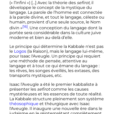
(«
l’Infini
») […] Avec la théorie des
sefirot
, il
développe le concept de la mystique du
langage. La parole de l’homme est connectée
à la parole divine, et tout le langage, céleste ou
humain, provient d’une seule source, le Nom
[16]
divin
»
. Une conception du langage dont la
portée sera considérable dans la culture juive
moderne et bien au-delà d’elle.
Le principe qui détermine la Kabbale n'est pas
le
Logos
(la Raison), mais le langage lui-même,
pour Isaac l'Aveugle. Un principe qui requiert
une méthode de pensée, attentive au
langage et à tout ce qui émane du langage
:
les rêves, les songes éveillés, les extases, des
transports mystiques, etc.
Isaac l’Aveugle a été le premier kabbaliste à
présenter les
sefirot
comme les causes
mystérieuses et les essences de toute réalité.
La Kabbale structure pleinement son système
théosophique
et théurgique avec Isaac
l'Aveugle. Il inaugure une nouvelle ère dans le
judaïsme en le réinterprétant complètement.