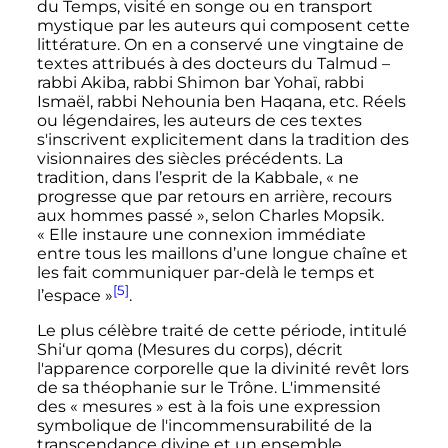
du Temps, visité en songe ou en transport
mystique par les auteurs qui composent cette
littérature. On en a conservé une vingtaine de
textes attribués à des docteurs du Talmud –
rabbi Akiba, rabbi Shimon bar Yohaï, rabbi
Ismaël, rabbi Nehounia ben Haqana, etc. Réels
ou légendaires, les auteurs de ces textes
s'inscrivent explicitement dans la tradition des
visionnaires des siècles précédents. La
tradition, dans l’esprit de la Kabbale, «
ne
progresse que par retours en arrière, recours
aux hommes passé
», selon Charles Mopsik.
«
Elle instaure une connexion immédiate
entre tous les maillons d’une longue chaîne et
les fait communiquer par-delà le temps et
[5]
l’espace
»
.
Le plus célèbre traité de cette période, intitulé
Shi‘ur qoma (Mesures du corps), décrit
l'apparence corporelle que la divinité revêt lors
de sa théophanie sur le Trône. L'immensité
des «
mesures
» est à la fois une expression
symbolique de l'incommensurabilité de la
transcendance divine et un ensemble