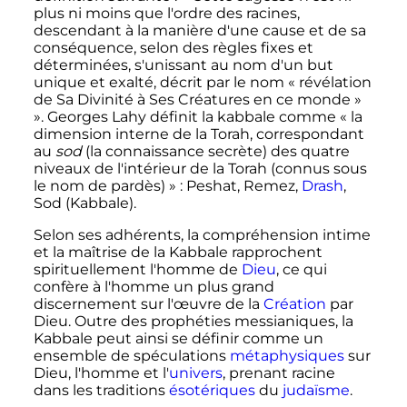
plus ni moins que l'ordre des racines,
descendant à la manière d'une cause et de sa
conséquence, selon des règles fixes et
déterminées, s'unissant au nom d'un but
unique et exalté, décrit par le nom « révélation
de Sa Divinité à Ses Créatures en ce monde »
»
. Georges Lahy définit la kabbale comme
« la
dimension interne de la Torah, correspondant
au
sod
(la connaissance secrète) des quatre
niveaux de l'intérieur de la Torah (connus sous
le nom de
pardès
) »
: Peshat, Remez,
Drash
,
Sod (Kabbale).
Selon ses adhérents, la compréhension intime
et la maîtrise de la Kabbale rapprochent
spirituellement l'homme de
Dieu
, ce qui
confère à l'homme un plus grand
discernement sur l'œuvre de la
Création
par
Dieu. Outre des prophéties messianiques, la
Kabbale peut ainsi se définir comme un
ensemble de spéculations
métaphysiques
sur
Dieu, l'homme et l'
univers
, prenant racine
dans les traditions
ésotériques
du
judaïsme
.