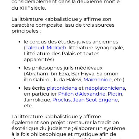
considérablement dans la deuxième moitié
e
du
XIII
siècle
.
La littérature kabbalistique y affirme son
caractère composite, issu de trois sources
principales
:
le corpus des études juives anciennes
(
Talmud
,
Midrach
, littérature synagogale,
Littérature des Palais et textes
apparentés)
les philosophes juifs médiévaux
(Abraham ibn Ezra, Bar Hiyya, Salomon
ibn Gabirol, Juda Halevi,
Maïmonide
, etc.)
les écrits
platoniciens
et
néoplatoniciens
,
en particulier
Philon d'Alexandrie
,
Plotin
,
Jamblique,
Proclus
,
Jean Scot Erigène
,
etc.
La littérature kabbalistique y affirme
également son projet
: restaurer la tradition
ésotérique du judaïsme
; élaborer un système
à la fois philosophique et mystique afin de