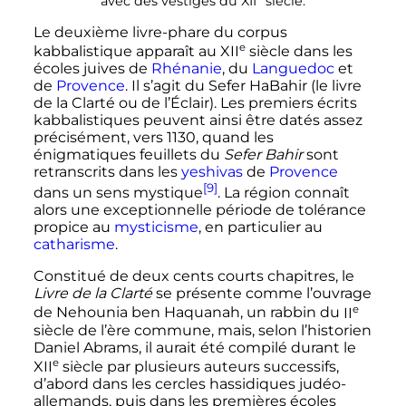
avec des vestiges du
XII
siècle
.
Le deuxième livre-phare du corpus
e
kabbalistique apparaît au
XII
siècle
dans les
écoles juives de
Rhénanie
, du
Languedoc
et
de
Provence
. Il s’agit du Sefer HaBahir (le livre
de la Clarté ou de l’Éclair). Les premiers écrits
kabbalistiques peuvent ainsi être datés assez
précisément, vers 1130, quand les
énigmatiques feuillets du
Sefer Bahir
sont
retranscrits dans les
yeshivas
de
Provence
[9]
dans un sens mystique
. La région connaît
alors une exceptionnelle période de tolérance
propice au
mysticisme
, en particulier au
catharisme
.
Constitué de deux cents courts chapitres, le
Livre de la Clarté
se présente comme l’ouvrage
e
de Nehounia ben Haquanah, un rabbin du
II
siècle
de l’ère commune, mais, selon l’historien
Daniel Abrams, il aurait été compilé durant le
e
XII
siècle
par plusieurs auteurs successifs,
d’abord dans les cercles hassidiques judéo-
allemands, puis dans les premières écoles