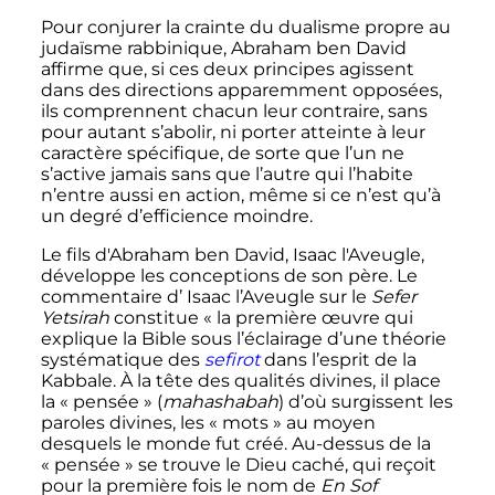
Pour conjurer la crainte du dualisme propre au
judaïsme rabbinique, Abraham ben David
affirme que, si ces deux principes agissent
dans des directions apparemment opposées,
ils comprennent chacun leur contraire, sans
pour autant s’abolir, ni porter atteinte à leur
caractère spécifique, de sorte que l’un ne
s’active jamais sans que l’autre qui l’habite
n’entre aussi en action, même si ce n’est qu’à
un degré d’efficience moindre.
Le fils d'Abraham ben David, Isaac l'Aveugle,
développe les conceptions de son père. Le
commentaire d’ Isaac l’Aveugle sur le
Sefer
Yetsirah
constitue «
la première œuvre qui
explique la Bible sous l’éclairage d’une théorie
systématique des
sefirot
dans l’esprit de la
Kabbale. À la tête des qualités divines, il place
la «
pensée
» (
mahashabah
) d’où surgissent les
paroles divines, les «
mots
» au moyen
desquels le monde fut créé. Au-dessus de la
«
pensée
» se trouve le Dieu caché, qui reçoit
pour la première fois le nom de
En Sof