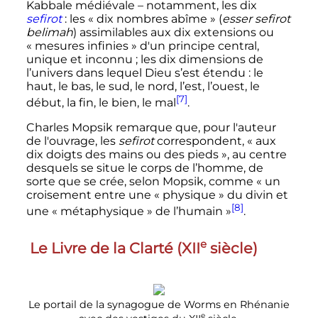
Kabbale médiévale – notamment, les dix
sefirot
: les «
dix nombres abîme
» (
esser sefirot
belimah
) assimilables aux dix extensions ou
«
mesures infinies
» d'un principe central,
unique et inconnu
; les dix dimensions de
l’univers dans lequel Dieu s’est étendu
: le
haut, le bas, le sud, le nord, l’est, l’ouest, le
[7]
début, la fin, le bien, le mal
.
Charles Mopsik remarque que, pour l'auteur
de l'ouvrage, les
sefirot
correspondent, «
aux
dix doigts des mains ou des pieds
», au centre
desquels se situe le corps de l’homme, de
sorte que se crée, selon Mopsik, comme «
un
croisement entre une «
physique
» du divin et
[8]
une «
métaphysique
» de l’humain
»
.
e
Le Livre de la Clarté (
XII
siècle
)
Le portail de la synagogue de Worms en Rhénanie
e