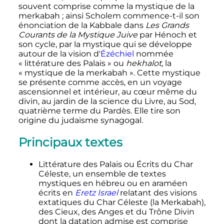
souvent comprise comme la mystique de la
merkabah
; ainsi Scholem commence-t-il son
énonciation de la Kabbale dans
Les Grands
Courants de la Mystique Juive
par Hénoch et
son cycle, par la mystique qui se développe
autour de la vision d'
Ézéchiel
nommée
«
littérature des Palais
» ou
hekhalot
, la
«
mystique de la
merkabah
». Cette mystique
se présente comme accès, en un voyage
ascensionnel et intérieur, au cœur même du
divin, au jardin de la science du Livre, au
Sod
,
quatrième terme du
Pardès
. Elle tire son
origine du judaïsme synagogal.
Principaux textes
Littérature des Palais ou Écrits du Char
Céleste, un ensemble de textes
mystiques en hébreu ou en araméen
écrits en
Eretz Israel
relatant des visions
extatiques du Char Céleste (la Merkabah),
des Cieux, des Anges et du Trône Divin
dont la datation admise est comprise