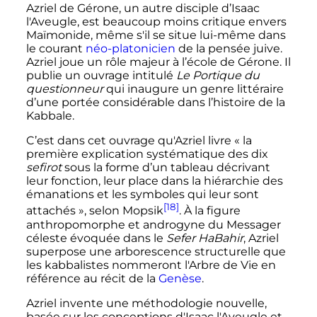
Azriel de Gérone, un autre disciple d’Isaac
l'Aveugle, est beaucoup moins critique envers
Maïmonide, même s'il se situe lui-même dans
le courant
néo-platonicien
de la pensée juive.
Azriel joue un rôle majeur à l’école de Gérone. Il
publie un ouvrage intitulé
Le Portique du
questionneur
qui inaugure un genre littéraire
d’une portée considérable dans l’histoire de la
Kabbale.
C’est dans cet ouvrage qu'Azriel livre «
la
première explication systématique des dix
sefirot
sous la forme d’un tableau décrivant
leur fonction, leur place dans la hiérarchie des
émanations et les symboles qui leur sont
[18]
attachés
», selon Mopsik
. À la figure
anthropomorphe et androgyne du Messager
céleste évoquée dans le
Sefer HaBahir
, Azriel
superpose une arborescence structurelle que
les kabbalistes nommeront l'Arbre de Vie en
référence au récit de la
Genèse
.
Azriel invente une méthodologie nouvelle,
basée sur les conceptions d'Isaac l'Aveugle et