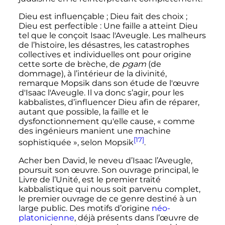
Dieu est influençable
; Dieu fait des choix
;
Dieu est perfectible
: Une faille a atteint Dieu
tel que le conçoit Isaac l'Aveugle. Les malheurs
de l’histoire, les désastres, les catastrophes
collectives et individuelles ont pour origine
cette sorte de brèche, de
pgam
(de
dommage), à l’intérieur de la divinité,
remarque Mopsik dans son étude de l'œuvre
d'Isaac l'Aveugle. Il va donc s’agir, pour les
kabbalistes, d’influencer Dieu afin de réparer,
autant que possible, la faille et le
dysfonctionnement qu'elle cause, «
comme
des ingénieurs manient une machine
[17]
sophistiquée
», selon Mopsik
.
Acher ben David, le neveu d’Isaac l’Aveugle,
poursuit son œuvre. Son ouvrage principal, le
Livre de l’Unité, est le premier traité
kabbalistique qui nous soit parvenu complet,
le premier ouvrage de ce genre destiné à un
large public. Des motifs d’origine
néo-
platonicienne
, déjà présents dans l’œuvre de