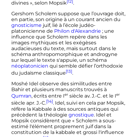
[12]
divines
», selon Mopsik
.
Gershom Scholem suppose que l’ouvrage doit,
en partie, son origine à un courant ancien du
gnosticisme
juif, lié à l’école judéo-
platonicienne de
Philon d'Alexandrie
; une
influence que Scholem repère dans les
images mythiques et les exégèses
audacieuses du texte, mais surtout dans le
schéma anthropomorphique et androgyne
sur lequel le texte s'appuie, un schéma
néoplatonicien
qui semble défier l’orthodoxie
[13]
du judaïsme classique
.
Moshé Idel observe des similitudes entre
Bahir et plusieurs manuscrits trouvés à
er
er
Qumran
, écrits entre
I
siècle
av. J.-C.
et le
I
[14]
siècle
apr. J.-C.
. Idel, suivi en cela par Mopsik,
réfère la Kabbale à des sources antiques qui
précèdent la théologie
gnostique
. Idel et
Mopsik considèrent que «
Scholem a sous-
estimé l'élément proprement juif dans la
constitution de la kabbale et grossi l'influence