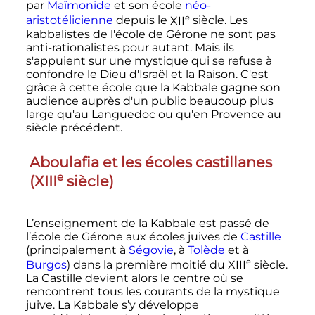
par
Maïmonide
et son école
néo-
e
aristotélicienne
depuis le
XII
siècle
. Les
kabbalistes de l'école de Gérone ne sont pas
anti-rationalistes pour autant. Mais ils
s'appuient sur une mystique qui se refuse à
confondre le Dieu d'Israël et la Raison. C'est
grâce à cette école que la Kabbale gagne son
audience auprès d'un public beaucoup plus
large qu'au Languedoc ou qu'en Provence au
siècle précédent.
Aboulafia et les écoles castillanes
e
(
XIII
siècle
)
L’enseignement de la Kabbale est passé de
l’école de Gérone aux écoles juives de
Castille
(principalement à
Ségovie
, à
Tolède
et à
e
Burgos
) dans la première moitié du
XIII
siècle
.
La Castille devient alors le centre où se
rencontrent tous les courants de la mystique
juive. La Kabbale s’y développe