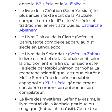
e
e
entre le
IV
siècle
et le
VIII
siècle
.
Le livre de la Création (
Sefer Yetsirah
), le
plus ancien texte écrit de la Kabbale,
e
e
composé entre le
III
et le
VI
siècle
, et
traditionnellement attribué au
patriarche
Abraham
.
Le Livre Clair ou de la Clarté (
Sefer Ha
e
Bahir
), texte complexe apparu au
XII
siècle
en Languedoc
Le Livre de la Splendeur (
Sefer Ha Zohar
),
le livre essentiel de la Kabbale écrit selon
la tradition entre la fin du Ier siècle et le
IIe siècle par Rabbi Shimon bar Yohaï. La
recherche scientifique l'attribue plutôt à
Moïse Shem Tob de León, un rabbin
e
espagnol du
XIII
siècle
, généralement
considéré comme son auteur ou son
compilateur.
Le livre des mystères (
Sefer ha-Razim
), le
livre central de la kabbale pratique ou
magique (
Kabbalah ma’asit
). Ce texte a