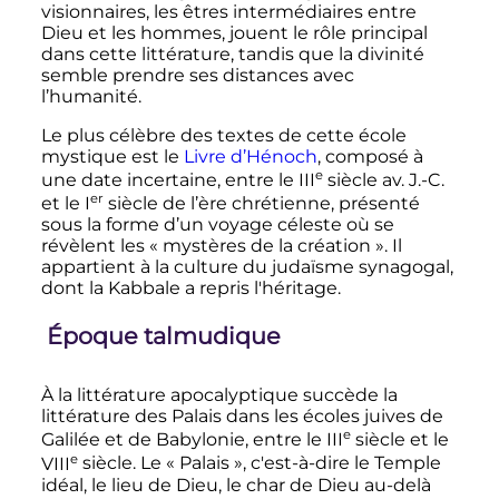
visionnaires, les êtres intermédiaires entre
Dieu et les hommes, jouent le rôle principal
dans cette littérature, tandis que la divinité
semble prendre ses distances avec
l’humanité.
Le plus célèbre des textes de cette école
mystique est le
Livre d’Hénoch
, composé à
e
une date incertaine, entre le
III
siècle
av. J.-C.
er
et le
I
siècle
de l’ère chrétienne, présenté
sous la forme d’un voyage céleste où se
révèlent les «
mystères de la création
». Il
appartient à la culture du judaïsme synagogal,
dont la Kabbale a repris l'héritage.
Époque talmudique
À la littérature apocalyptique succède la
littérature des Palais dans les écoles juives de
e
Galilée et de Babylonie, entre le
III
siècle
et le
e
VIII
siècle
. Le «
Palais
», c'est-à-dire le Temple
idéal, le lieu de Dieu, le char de Dieu au-delà