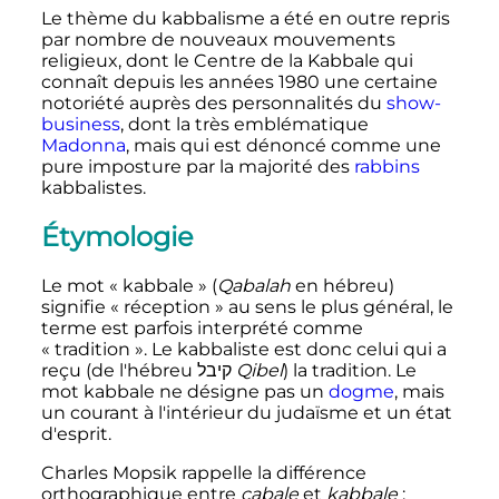
Le thème du kabbalisme a été en outre repris
par nombre de nouveaux mouvements
religieux, dont le Centre de la Kabbale qui
connaît depuis les années 1980 une certaine
notoriété auprès des personnalités du
show-
business
, dont la très emblématique
Madonna
, mais qui est dénoncé comme une
pure imposture par la majorité des
rabbins
kabbalistes.
Étymologie
Le mot «
kabbale
» (
Qabalah
en hébreu)
signifie «
réception
» au sens le plus général, le
terme est parfois interprété comme
«
tradition
». Le kabbaliste est donc celui qui a
reçu (de l'hébreu
קיבל
Qibel
) la tradition. Le
mot kabbale ne désigne pas un
dogme
, mais
un courant à l'intérieur du judaïsme et un état
d'esprit.
Charles Mopsik rappelle la différence
orthographique entre
cabale
et
kabbale
: