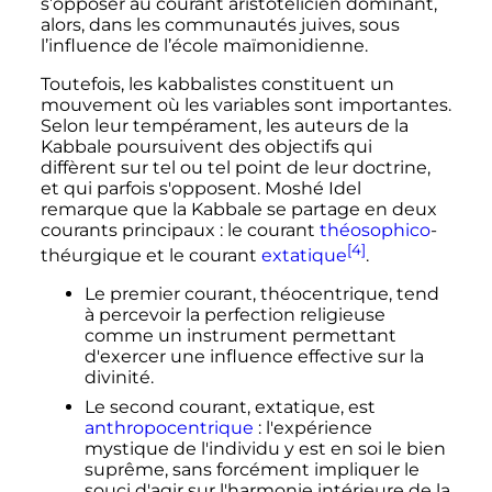
s’opposer au courant aristotélicien dominant,
alors, dans les communautés juives, sous
l’influence de l’école maïmonidienne.
Toutefois, les kabbalistes constituent un
mouvement où les variables sont importantes.
Selon leur tempérament, les auteurs de la
Kabbale poursuivent des objectifs qui
diffèrent sur tel ou tel point de leur doctrine,
et qui parfois s'opposent. Moshé Idel
remarque que la Kabbale se partage en deux
courants principaux
: le courant
théosophico
-
[4]
théurgique et le courant
extatique
.
Le premier courant, théocentrique, tend
à percevoir la perfection religieuse
comme un instrument permettant
d'exercer une influence effective sur la
divinité.
Le second courant, extatique, est
anthropocentrique
: l'expérience
mystique de l'individu y est en soi le bien
suprême, sans forcément impliquer le
souci d'agir sur l'harmonie intérieure de la