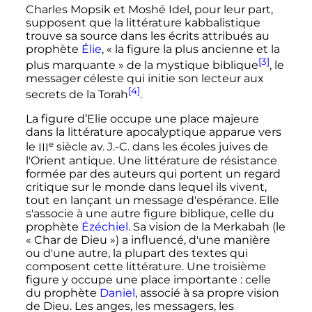
Charles Mopsik et Moshé Idel, pour leur part,
supposent que la littérature kabbalistique
trouve sa source dans les écrits attribués au
prophète
Élie
, «
la figure la plus ancienne et la
[3]
plus marquante
» de la mystique biblique
, le
messager céleste qui initie son lecteur aux
[4]
secrets de la Torah
.
La figure d’Elie occupe une place majeure
dans la littérature apocalyptique apparue vers
e
le
III
siècle
av. J.-C.
dans les écoles juives de
l'Orient antique. Une littérature de résistance
formée par des auteurs qui portent un regard
critique sur le monde dans lequel ils vivent,
tout en lançant un message d'espérance. Elle
s'associe à une autre figure biblique, celle du
prophète
Ézéchiel
. Sa vision de la Merkabah (le
«
Char de Dieu
») a influencé, d'une manière
ou d'une autre, la plupart des textes qui
composent cette littérature. Une troisième
figure y occupe une place importante
: celle
du prophète
Daniel
, associé à sa propre vision
de Dieu. Les anges, les messagers, les