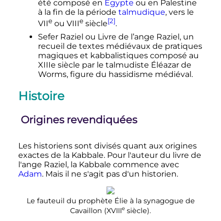
été composé en
Egypte
ou en Palestine
à la fin de la période
talmudique
, vers le
e
e
[2]
VII
ou VIII
siècle
.
Sefer Raziel ou Livre de l’ange Raziel, un
recueil de textes médiévaux de pratiques
magiques et kabbalistiques composé au
XIIIe siècle par le talmudiste Éléazar de
Worms, figure du hassidisme médiéval.
Histoire
Origines revendiquées
Les historiens sont divisés quant aux origines
exactes de la Kabbale. Pour l'auteur du livre de
l'ange Raziel, la Kabbale commence avec
Adam
. Mais il ne s'agit pas d'un historien.
Le fauteuil du prophète Élie à la synagogue de
e
Cavaillon (
XVIII
siècle
).