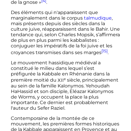
[4]
de la gnose
»
.
Des éléments qui n'apparaissent que
marginalement dans le corpus
talmudique
,
mais présents depuis des siècles dans la
culture juive, réapparaissent dans le Bahir. Une
tendance qui, selon Charles Mopsik, s’affirmera
de plus en plus parmi les kabbalistes
:
conjuguer les impératifs de la foi juive et les
[15]
croyances transmises dans ses marges
.
Le mouvement hassidique médiéval a
constitué le milieu dans lequel s’est
préfigurée la Kabbale en Rhénanie dans la
e
première moitié du
XII
siècle
, principalement
au sein de la famille Kalonymos. Yehoudah
HaHassid et son disciple, Eléazar Kalonymos
de Worms, y occupent la place la plus
importante. Ce dernier est probablement
l'auteur du
Sefer Raziel
.
Contemporaine de la montée de ce
mouvement, les premières formes historiques
de la Kabbale apparaissent en Provence et au