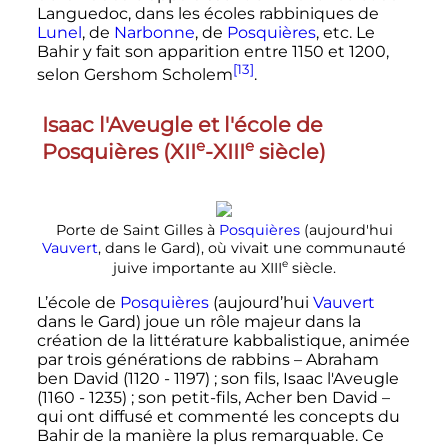
Languedoc, dans les écoles rabbiniques de
Lunel
, de
Narbonne
, de
Posquières
, etc. Le
Bahir y fait son apparition entre 1150 et 1200,
[13]
selon Gershom Scholem
.
Isaac l'Aveugle et l'école de
e
e
Posquières (
XII
-
XIII
siècle
)
Porte de Saint Gilles à
Posquières
(aujourd'hui
Vauvert
, dans le Gard), où vivait une communauté
e
juive importante au
XIII
siècle
.
L’école de
Posquières
(aujourd’hui
Vauvert
dans le Gard) joue un rôle majeur dans la
création de la littérature kabbalistique, animée
par trois générations de rabbins – Abraham
ben David (1120 - 1197)
; son fils, Isaac l'Aveugle
(1160 - 1235)
; son petit-fils, Acher ben David –
qui ont diffusé et commenté les concepts du
Bahir de la manière la plus remarquable. Ce