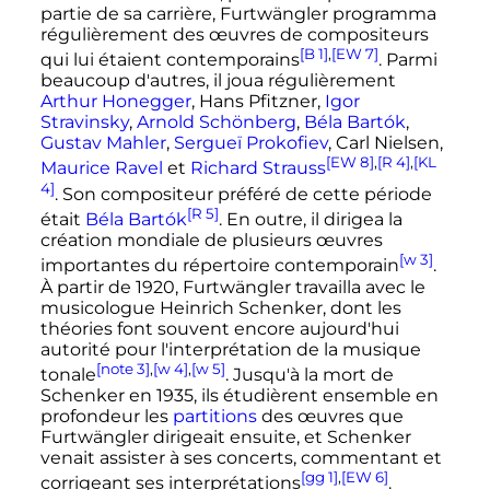
partie de sa carrière, Furtwängler programma
régulièrement des œuvres de compositeurs
[B 1]
,
[EW 7]
qui lui étaient contemporains
. Parmi
beaucoup d'autres, il joua régulièrement
Arthur Honegger
, Hans Pfitzner,
Igor
Stravinsky
,
Arnold Schönberg
,
Béla Bartók
,
Gustav Mahler
,
Sergueï Prokofiev
, Carl Nielsen,
[EW 8]
,
[R 4]
,
[KL
Maurice Ravel
et
Richard Strauss
4]
. Son compositeur préféré de cette période
[R 5]
était
Béla Bartók
. En outre, il dirigea la
création mondiale de plusieurs œuvres
[w 3]
importantes du répertoire contemporain
.
À partir de 1920, Furtwängler travailla avec le
musicologue Heinrich Schenker, dont les
théories font souvent encore aujourd'hui
autorité pour l'interprétation de la musique
[note 3]
,
[w 4]
,
[w 5]
tonale
. Jusqu'à la mort de
Schenker en 1935, ils étudièrent ensemble en
profondeur les
partitions
des œuvres que
Furtwängler dirigeait ensuite, et Schenker
venait assister à ses concerts, commentant et
[gg 1]
,
[EW 6]
corrigeant ses interprétations
.