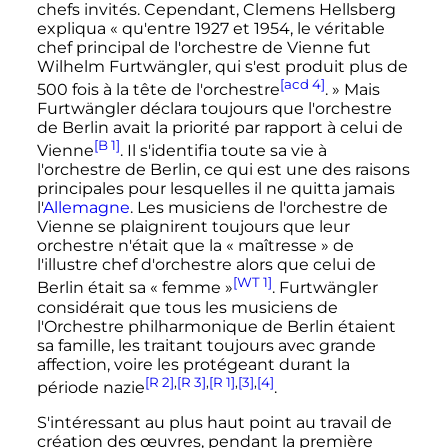
chefs invités. Cependant, Clemens Hellsberg
expliqua
« qu'entre 1927 et 1954, le véritable
chef principal de l'orchestre de Vienne fut
Wilhelm Furtwängler, qui s'est produit plus de
[acd 4]
500 fois à la tête de l'orchestre
. »
Mais
Furtwängler déclara toujours que l'orchestre
de Berlin avait la priorité par rapport à celui de
[B 1]
Vienne
. Il s'identifia toute sa vie à
l'orchestre de Berlin, ce qui est une des raisons
principales pour lesquelles il ne quitta jamais
l'
Allemagne
. Les musiciens de l'orchestre de
Vienne se plaignirent toujours que leur
orchestre n'était que la «
maîtresse
» de
l'illustre chef d'orchestre alors que celui de
[WT 1]
Berlin était sa «
femme
»
. Furtwängler
considérait que tous les musiciens de
l'Orchestre philharmonique de Berlin étaient
sa famille, les traitant toujours avec grande
affection, voire les protégeant durant la
[R 2]
,
[R 3]
,
[R 1]
,
[3]
,
[4]
période nazie
.
S'intéressant au plus haut point au travail de
création des œuvres, pendant la première