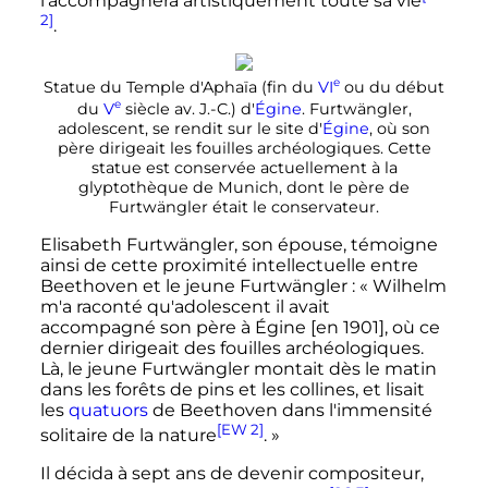
l'accompagnera artistiquement toute sa vie
2]
.
e
Statue du Temple d'Aphaïa (fin du
VI
ou du début
e
du
V
siècle
av. J.-C.
) d'
Égine
. Furtwängler,
adolescent, se rendit sur le site d'
Égine
, où son
père dirigeait les fouilles archéologiques. Cette
statue est conservée actuellement à la
glyptothèque de Munich, dont le père de
Furtwängler était le conservateur.
Elisabeth Furtwängler, son épouse, témoigne
ainsi de cette proximité intellectuelle entre
Beethoven et le jeune Furtwängler
:
« Wilhelm
m'a raconté qu'adolescent il avait
accompagné son père à Égine [en 1901], où ce
dernier dirigeait des fouilles archéologiques.
Là, le jeune Furtwängler montait dès le matin
dans les forêts de pins et les collines, et lisait
les
quatuors
de Beethoven dans l'immensité
[EW 2]
solitaire de la nature
. »
Il décida à sept ans de devenir compositeur,