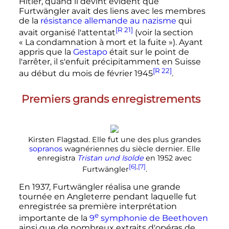
Hitler, quand il devint évident que
Furtwängler avait des liens avec les membres
de la
résistance allemande au nazisme
qui
[R 21]
avait organisé l'attentat
(voir la section
«
La condamnation à mort et la fuite
»). Ayant
appris que la
Gestapo
était sur le point de
l'arrêter, il s'enfuit précipitamment en Suisse
[R 22]
au début du mois de février 1945
.
Premiers grands enregistrements
Kirsten Flagstad. Elle fut une des plus grandes
sopranos
wagnériennes du siècle dernier. Elle
enregistra
Tristan und Isolde
en 1952 avec
[6]
,
[7]
Furtwängler
.
En 1937, Furtwängler réalisa une grande
tournée en Angleterre pendant laquelle fut
enregistrée sa première interprétation
e
importante de la
9
symphonie
de Beethoven
ainsi que de nombreux extraits d'opéras de