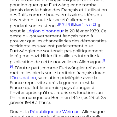
pour indiquer que Furtwängler ne tomba
jamais dans la haine des Français et l'utilisation
des Juifs comme boucs-émissaires, idées qui
traversèrent toute la société allemande
[R 7]
,
[R 8]
,
[car 1]
,
[car 2]
pendant son existence
. Il
reçut la
Légion d'honneur
le
20 février 1939
. Ce
geste du gouvernement français tend à
prouver que les chancelleries des démocraties
occidentales savaient parfaitement que
Furtwängler ne soutenait pas politiquement
le régime nazi. Hitler fit d'ailleurs interdire la
[R
publication de cette nouvelle en Allemagne
9]
. D'autre part, comme Furtwängler refusa de
mettre les pieds sur le territoire français durant
l'
Occupation
, sa relation privilégiée avec la
France reprit vite après la guerre
: c'est la
France qui fut le premier pays étranger à
l'inviter après qu'il eut repris ses fonctions au
Philharmonique de Berlin en 1947 (les 24 et 25
janvier 1948 à Paris).
Durant la
République de Weimar
, l'Allemagne
connut une grande effervescence culturelle,