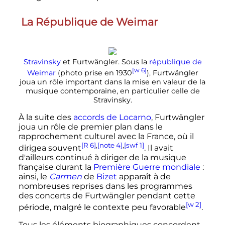
La République de Weimar
Stravinsky
et Furtwängler. Sous la
république de
[w 6]
Weimar
(photo prise en 1930
), Furtwängler
joua un rôle important dans la mise en valeur de la
musique contemporaine, en particulier celle de
Stravinsky.
À la suite des
accords de Locarno
, Furtwängler
joua un rôle de premier plan dans le
rapprochement culturel avec la France, où il
[R 6]
,
[note 4]
,
[swf 1]
dirigea souvent
. Il avait
d'ailleurs continué à diriger de la musique
française durant la
Première Guerre mondiale
:
ainsi, le
Carmen
de
Bizet
apparaît à de
nombreuses reprises dans les programmes
des concerts de Furtwängler pendant cette
[w 2]
période, malgré le contexte peu favorable
.
Tous les éléments biographiques concordent