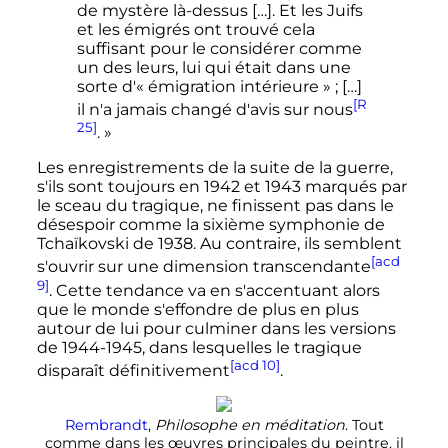
de mystère là-dessus […]. Et les Juifs
et les émigrés ont trouvé cela
suffisant pour le considérer comme
un des leurs, lui qui était dans une
sorte d'« émigration intérieure » ; […]
[R
il n'a jamais changé d'avis sur nous
25]
. »
Les enregistrements de la suite de la guerre,
s'ils sont toujours en 1942 et 1943 marqués par
le sceau du tragique, ne finissent pas dans le
désespoir comme la sixième symphonie de
Tchaïkovski de 1938. Au contraire, ils semblent
[acd
s'ouvrir sur une dimension transcendante
9]
. Cette tendance va en s'accentuant alors
que le monde s'effondre de plus en plus
autour de lui pour culminer dans les versions
de 1944-1945, dans lesquelles le tragique
[acd 10]
disparaît définitivement
.
Rembrandt
,
Philosophe en méditation
. Tout
comme dans les œuvres principales du peintre, il