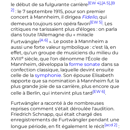
[EW 4]
,
[A 5]
,
[B
le début de sa fulgurante carrière
2]
: le 7 septembre 1915, pour son premier
concert à Mannheim, il dirigea
Fidelio
, qui
[EW 5]
demeura toujours son opéra favori
. Les
critiques ne tarissaient plus d'éloges
: on parla
dans toute l'Allemagne du
« miracle
[A 6]
Furtwängler
»
. Le poste à Mannheim a
aussi une forte valeur symbolique
: c'est là, en
effet, qu'un groupe de musiciens du milieu du
e
XVIII
siècle
, que l'on dénomme l'École de
Mannheim, développa la
forme sonate
dans sa
confection classique, laquelle devint ensuite
celle de la
symphonie
. Son épouse Elisabeth
rapporte que sa nomination à Mannheim fut la
plus grande joie de sa carrière, plus encore que
[EW 6]
celle à Berlin, qui intervint plus tard
.
Furtwängler a raconté à de nombreuses
reprises comment s'était déroulée l'audition.
Friedrich Schnapp, qui était chargé des
enregistrements de Furtwängler pendant une
[acd 2]
longue période, en fit également le récit
: