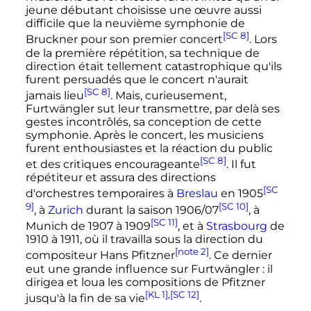
jeune débutant choisisse une œuvre aussi
difficile que la neuvième symphonie de
[SC 8]
Bruckner pour son premier concert
. Lors
de la première répétition, sa technique de
direction était tellement catastrophique qu'ils
furent persuadés que le concert n'aurait
[SC 8]
jamais lieu
. Mais, curieusement,
Furtwängler sut leur transmettre, par delà ses
gestes incontrôlés, sa conception de cette
symphonie. Après le concert, les musiciens
furent enthousiastes et la réaction du public
[SC 8]
et des critiques encourageante
. Il fut
répétiteur et assura des directions
[SC
d'orchestres temporaires à
Breslau
en 1905
9]
[SC 10]
, à
Zurich
durant la saison 1906/07
, à
[SC 11]
Munich de 1907 à 1909
, et à
Strasbourg
de
1910 à 1911, où il travailla sous la direction du
[note 2]
compositeur Hans Pfitzner
. Ce dernier
eut une grande influence sur Furtwängler
: il
dirigea et loua les compositions de Pfitzner
[KL 1]
,
[SC 12]
jusqu'à la fin de sa vie
.