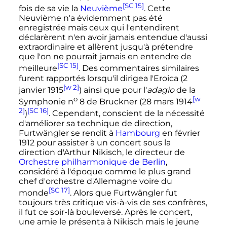
[SC 15]
fois de sa vie la
Neuvième
. Cette
Neuvième n'a évidemment pas été
enregistrée mais ceux qui l'entendirent
déclarèrent n'en avoir jamais entendue d'aussi
extraordinaire et allèrent jusqu'à prétendre
que l'on ne pourrait jamais en entendre de
[SC 15]
meilleure
. Des commentaires similaires
furent rapportés lorsqu'il dirigea l'Eroica (2
[w 2]
janvier 1915
) ainsi que pour l'
adagio
de la
o
[w
Symphonie
n
8
de Bruckner (28 mars 1914
2]
[SC 16]
)
. Cependant, conscient de la nécessité
d'améliorer sa technique de direction,
Furtwängler se rendit à
Hambourg
en février
1912 pour assister à un concert sous la
direction d'Arthur Nikisch, le directeur de
Orchestre philharmonique de Berlin
,
considéré à l'époque comme le plus grand
chef d'orchestre d'Allemagne voire du
[SC 17]
monde
. Alors que Furtwängler fut
toujours très critique vis-à-vis de ses confrères,
il fut ce soir-là bouleversé. Après le concert,
une amie le présenta à Nikisch mais le jeune