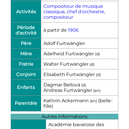
Compositeur de musique
Activités
classique
,
chef d'orchestre
,
compositeur
Période
à partir de
1906
d'activité
Père
Adolf Furtwängler
Mère
Adelheid Furtwängler
(
d
)
Fratrie
Walter Furtwängler
(
d
)
Conjoint
Elisabeth Furtwängler
(
d
)
Dagmar Bellová
(
d
)
Enfants
Andreas Furtwängler
(
en
)
Kathrin Ackermann
(belle-
(
en
)
Parentèle
fille)
Autres informations
Académie bavaroise des