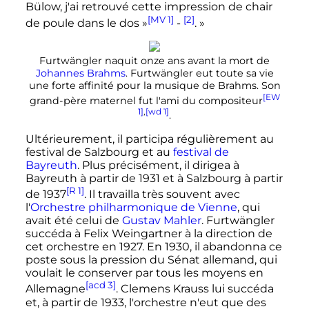
Bülow, j'ai retrouvé cette impression de chair
[MV 1]
[2]
de poule dans le dos »
-
. »
Furtwängler naquit onze ans avant la mort de
Johannes Brahms
. Furtwängler eut toute sa vie
une forte affinité pour la musique de Brahms. Son
[EW
grand-père maternel fut l'ami du compositeur
1]
,
[wd 1]
.
Ultérieurement, il participa régulièrement au
festival de Salzbourg et au
festival de
Bayreuth
. Plus précisément, il dirigea à
Bayreuth à partir de 1931 et à Salzbourg à partir
[R 1]
de 1937
. Il travailla très souvent avec
l'
Orchestre philharmonique de Vienne
, qui
avait été celui de
Gustav Mahler
. Furtwängler
succéda à Felix Weingartner à la direction de
cet orchestre en 1927. En 1930, il abandonna ce
poste sous la pression du Sénat allemand, qui
voulait le conserver par tous les moyens en
[acd 3]
Allemagne
. Clemens Krauss lui succéda
et, à partir de 1933, l'orchestre n'eut que des