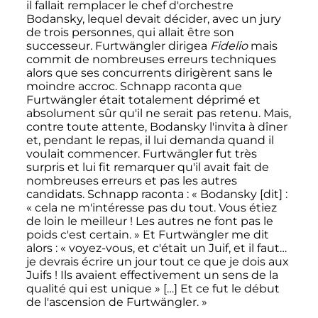
il fallait remplacer le chef d'orchestre
Bodansky, lequel devait décider, avec un jury
de trois personnes, qui allait être son
successeur. Furtwängler dirigea
Fidelio
mais
commit de nombreuses erreurs techniques
alors que ses concurrents dirigèrent sans le
moindre accroc. Schnapp raconta que
Furtwängler était totalement déprimé et
absolument sûr qu'il ne serait pas retenu. Mais,
contre toute attente, Bodansky l'invita à dîner
et, pendant le repas, il lui demanda quand il
voulait commencer. Furtwängler fut très
surpris et lui fit remarquer qu'il avait fait de
nombreuses erreurs et pas les autres
candidats. Schnapp raconta
:
« Bodansky [dit] :
« cela ne m'intéresse pas du tout. Vous étiez
de loin le meilleur ! Les autres ne font pas le
poids c'est certain. »
Et Furtwängler me dit
alors :
« voyez-vous, et c'était un Juif, et il faut…
je devrais écrire un jour tout ce que je dois aux
Juifs ! Ils avaient effectivement un sens de la
qualité qui est unique »
[…] Et ce fut le début
de l'ascension de Furtwängler. »