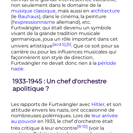
non seulement dans le domaine de la
musique classique
, mais aussi en
architecture
(le
Bauhaus
), dans le cinéma, la peinture
(l'
expressionnisme
allemand), etc.
Furtwängler, qui était devenu un symbole
vivant de la grande tradition musicale
germanique, joua un rôle important dans cet
[acd 5]
,
[5]
univers artistique
. Que ce soit pour sa
carrière ou pour les influences musicales qui
façonnèrent son style de direction,
Furtwängler ne devait donc rien à la
période
nazie
.
1933-1945
: Un chef d'orchestre
apolitique
?
Les rapports de Furtwängler avec
Hitler
, et son
attitude envers les nazis, ont occasionné de
nombreuses polémiques. Lors de
leur arrivée
au pouvoir
en 1933, le chef d'orchestre était
[R 10]
très critique à leur encontre
(voir la