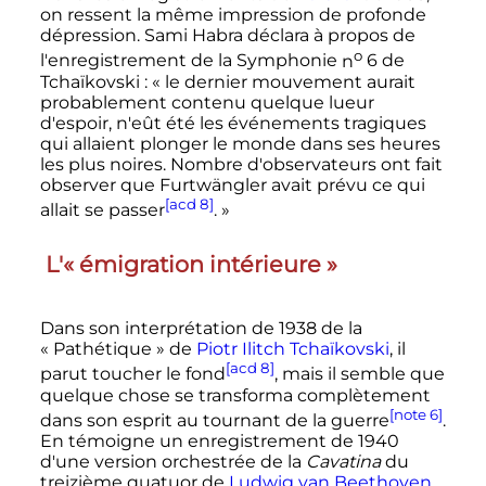
on ressent la même impression de profonde
dépression. Sami Habra déclara à propos de
o
l'enregistrement de la Symphonie
n
6
de
Tchaïkovski
:
« le dernier mouvement aurait
probablement contenu quelque lueur
d'espoir, n'eût été les événements tragiques
qui allaient plonger le monde dans ses heures
les plus noires. Nombre d'observateurs ont fait
observer que Furtwängler avait prévu ce qui
[acd 8]
allait se passer
. »
L'«
émigration intérieure
»
Dans son interprétation de 1938 de la
«
Pathétique
» de
Piotr Ilitch Tchaïkovski
, il
[acd 8]
parut toucher le fond
, mais il semble que
quelque chose se transforma complètement
[note 6]
dans son esprit au tournant de la guerre
.
En témoigne un enregistrement de 1940
d'une version orchestrée de la
Cavatina
du
treizième quatuor de
Ludwig van Beethoven