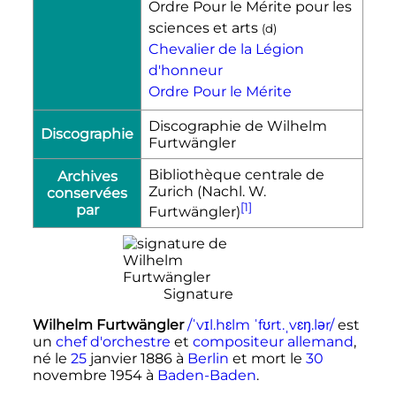
Ordre Pour le Mérite pour les
sciences et arts
(
d
)
Chevalier de la Légion
d'honneur‎
Ordre Pour le Mérite
Discographie de Wilhelm
Discographie
Furtwängler
Bibliothèque centrale de
Archives
Zurich (Nachl. W.
conservées
[1]
par
Furtwängler)
Signature
Wilhelm Furtwängler
/ˈvɪl.hɛlm ˈfʊrt.ˌvɛŋ.lər/
est
un
chef d'orchestre
et
compositeur
allemand
,
né le
25
janvier 1886
à
Berlin
et mort le
30
novembre 1954
à
Baden-Baden
.