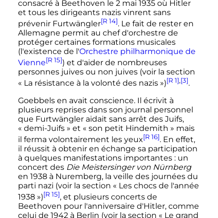
consacré à Beethoven le 2 mai 1935 où Hitler
et tous les dirigeants nazis vinrent sans
[R 14]
prévenir Furtwängler
. Le fait de rester en
Allemagne permit au chef d'orchestre de
protéger certaines formations musicales
(l'existence de l'
Orchestre philharmonique de
[R 15]
Vienne
) et d'aider de nombreuses
personnes juives ou non juives (voir la section
[R 1]
,
[3]
«
La résistance à la volonté des nazis
»)
.
Goebbels en avait conscience. Il écrivit à
plusieurs reprises dans son journal personnel
que Furtwängler aidait sans arrêt des Juifs,
«
demi-Juifs
» et «
son petit Hindemith
» mais
[R 16]
il ferma volontairement les yeux
. En effet,
il réussit à obtenir en échange sa participation
à quelques manifestations importantes
: un
concert des
Die Meistersinger von Nürnberg
en 1938 à Nuremberg, la veille des journées du
parti nazi (voir la section «
Les chocs de l'année
[R 15]
1938
»)
, et plusieurs concerts de
Beethoven pour l'anniversaire d'Hitler, comme
celui de 1942 à Berlin (voir la section «
Le grand