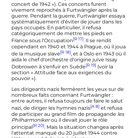
concert de 1942
»). Ces concerts furent
vivement reprochés à Furtwängler après la
guerre. Pendant la guerre, Furtwängler essaya
systématiquement d'éviter de jouer dans les
pays occupés. En particulier, il refusa
catégoriquement de mettre les pieds en
[R 17]
France sous l'Occupation
. Il se rendit
cependant en 1940 et 1944 à Prague, où il joua
[R 18]
de la musique slave
, et à Oslo en 1943 où il
aida le chef d'orchestre d'origine juive Issay
[R 19]
Dobrowen à s'enfuir en Suède
(voir la
section «
Attitude face aux exigences du
pouvoir
»).
Les dirigeants nazis fermèrent les yeux sur de
nombreux faits concernant Furtwängler
:
entre autres, il refusa toujours de faire le salut
[A 8]
nazi, de diriger les hymnes nazis
et refusa
de participer au grand film de propagande
les
Philharmoniker
où il devait jouer le rôle
[R 20]
principal
. Mais la situation changea après
l'attentat manqué du 20 juillet 1944 contre