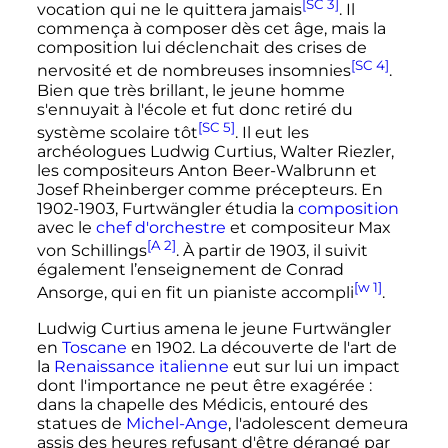
[SC 3]
vocation qui ne le quittera jamais
. Il
commença à composer dès cet âge, mais la
composition lui déclenchait des crises de
[SC 4]
nervosité et de nombreuses insomnies
.
Bien que très brillant, le jeune homme
s'ennuyait à l'école et fut donc retiré du
[SC 5]
système scolaire tôt
. Il eut les
archéologues Ludwig Curtius, Walter Riezler,
les compositeurs Anton Beer-Walbrunn et
Josef Rheinberger comme précepteurs. En
1902-1903, Furtwängler étudia la
composition
avec le
chef d'orchestre
et compositeur Max
[A 2]
von Schillings
. À partir de 1903, il suivit
également l’enseignement de Conrad
[w 1]
Ansorge, qui en fit un pianiste accompli
.
Ludwig Curtius amena le jeune Furtwängler
en
Toscane
en 1902. La découverte de l'art de
la
Renaissance italienne
eut sur lui un impact
dont l'importance ne peut être exagérée
:
dans la chapelle des Médicis, entouré des
statues de
Michel-Ange
, l'adolescent demeura
assis des heures refusant d'être dérangé par