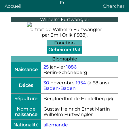
Fr
Accueil
Chercher
Wilhelm Furtwängler
Portrait de Wilhelm Furtwängler
par Emil Orlik (1928).
Fonction
Geheimer Rat
Biographie
25
janvier
1886
Naissance
Berlin-Schöneberg
30
novembre
1954
(à 68 ans)
Décès
Baden-Baden
Sépulture
Bergfriedhof de Heidelberg
(
d
)
Nom de
Gustav Heinrich Ernst Martin
naissance
Wilhelm Furtwängler
Nationalité
allemande