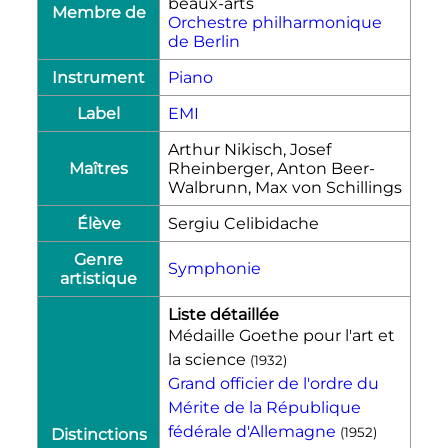
beaux-arts
Membre de
Orchestre philharmonique
de Berlin
Instrument
Piano
Label
EMI
Arthur Nikisch, Josef
Maîtres
Rheinberger, Anton Beer-
Walbrunn, Max von Schillings
Élève
Sergiu Celibidache
Genre
Symphonie
artistique
Liste détaillée
Médaille Goethe pour l'art et
la science
(
1932
)
Grand officier de l'ordre du
Mérite de la République
fédérale d'Allemagne
(
1952
)
Distinctions