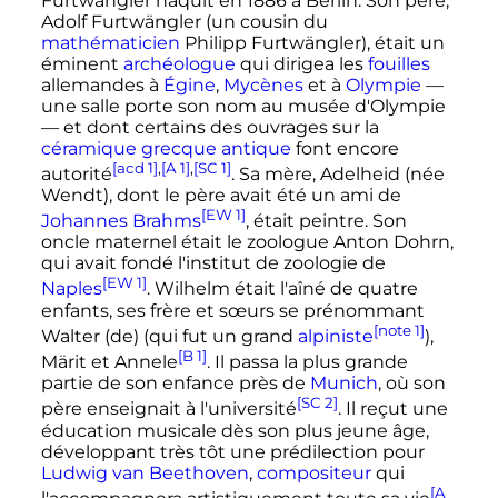
Furtwängler naquit en 1886 à Berlin. Son père,
Adolf Furtwängler (un cousin du
mathématicien
Philipp Furtwängler), était un
éminent
archéologue
qui dirigea les
fouilles
allemandes à
Égine
,
Mycènes
et à
Olympie
—
une salle porte son nom au musée d'Olympie
— et dont certains des ouvrages sur la
céramique grecque antique
font encore
[acd 1]
,
[A 1]
,
[SC 1]
autorité
. Sa mère, Adelheid (née
Wendt), dont le père avait été un ami de
[EW 1]
Johannes Brahms
, était peintre. Son
oncle maternel était le zoologue Anton Dohrn,
qui avait fondé l'institut de zoologie de
[EW 1]
Naples
. Wilhelm était l'aîné de quatre
enfants, ses frère et sœurs se prénommant
[note 1]
Walter
(de)
(qui fut un grand
alpiniste
),
[B 1]
Märit et Annele
. Il passa la plus grande
partie de son enfance près de
Munich
, où son
[SC 2]
père enseignait à l'université
. Il reçut une
éducation musicale dès son plus jeune âge,
développant très tôt une prédilection pour
Ludwig van Beethoven
,
compositeur
qui
[A