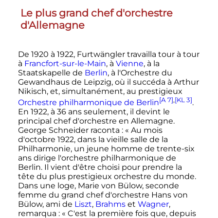
Le plus grand chef d'orchestre
d'Allemagne
De 1920 à 1922, Furtwängler travailla tour à tour
à
Francfort-sur-le-Main
, à
Vienne
, à la
Staatskapelle
de
Berlin
, à l'Orchestre du
Gewandhaus de Leipzig, où il succéda à Arthur
Nikisch, et, simultanément, au prestigieux
[A 7]
,
[KL 3]
Orchestre philharmonique de Berlin
.
En 1922, à 36 ans seulement, il devint le
principal chef d'orchestre en Allemagne.
George Schneider raconta
:
« Au mois
d'octobre 1922, dans la vieille salle de la
Philharmonie, un jeune homme de trente-six
ans dirige l'orchestre philharmonique de
Berlin. Il vient d'être choisi pour prendre la
tête du plus prestigieux orchestre du monde.
Dans une loge, Marie von Bülow, seconde
femme du grand chef d'orchestre Hans von
Bülow, ami de
Liszt
,
Brahms
et
Wagner
,
remarqua :
« C'est la première fois que, depuis