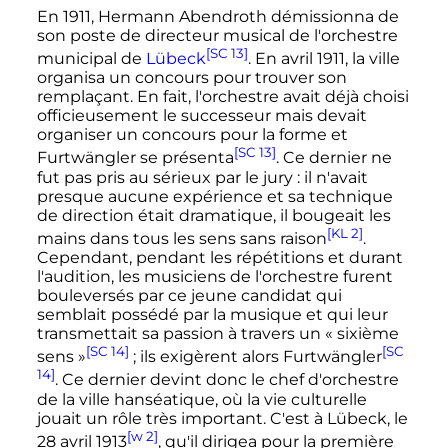
En 1911, Hermann Abendroth démissionna de
son poste de directeur musical de l'orchestre
[SC 13]
municipal de
Lübeck
. En avril 1911, la ville
organisa un concours pour trouver son
remplaçant. En fait, l'orchestre avait déjà choisi
officieusement le successeur mais devait
organiser un concours pour la forme et
[SC 13]
Furtwängler se présenta
. Ce dernier ne
fut pas pris au sérieux par le jury
: il n'avait
presque aucune expérience et sa technique
de direction était dramatique, il bougeait les
[KL 2]
mains dans tous les sens sans raison
.
Cependant, pendant les répétitions et durant
l'audition, les musiciens de l'orchestre furent
bouleversés par ce jeune candidat qui
semblait possédé par la musique et qui leur
transmettait sa passion à travers un «
sixième
[SC 14]
[SC
sens
»
; ils exigèrent alors Furtwängler
14]
. Ce dernier devint donc le chef d'orchestre
de la ville hanséatique, où la vie culturelle
jouait un rôle très important. C'est à Lübeck, le
[w 2]
28 avril 1913
, qu'il dirigea pour la première