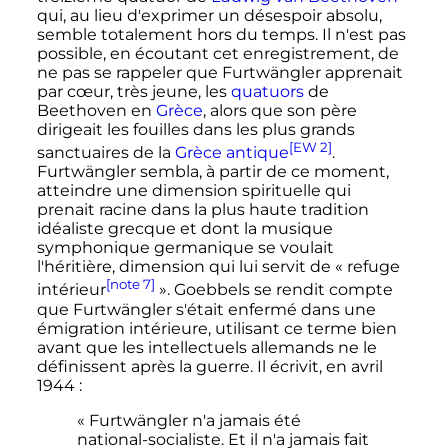
qui, au lieu d'exprimer un désespoir absolu,
semble totalement hors du temps. Il n'est pas
possible, en écoutant cet enregistrement, de
ne pas se rappeler que Furtwängler apprenait
par cœur, très jeune, les
quatuors
de
Beethoven en
Grèce
, alors que son père
dirigeait les fouilles dans les plus grands
[EW 2]
sanctuaires de la
Grèce antique
.
Furtwängler sembla, à partir de ce moment,
atteindre une dimension spirituelle qui
prenait racine dans la plus haute tradition
idéaliste grecque et dont la musique
symphonique germanique se voulait
l'héritière, dimension qui lui servit de «
refuge
[note 7]
intérieur
». Goebbels se rendit compte
que Furtwängler s'était enfermé dans une
émigration intérieure, utilisant ce terme bien
avant que les intellectuels allemands ne le
définissent après la guerre. Il écrivit, en avril
1944
:
« Furtwängler n'a jamais été
national-socialiste. Et il n'a jamais fait