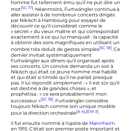
homme fut tellement ému qu'il ne put dire un
[SC 17]
mot
. Néanmoins, Furtwängler continua à
aller assister à de nombreux concerts dirigés
par Nikisch à Hambourg pour essayer de
découvrir ce qu'il considérait comme le
«
secret
» du vieux maître et qui correspondait
exactement à ce qui lui manquait
: la capacité
à obtenir des sons magnifiques en utilisant un
[SC 18]
nombre très réduit de gestes simples
. Ce
dernier invitait systématiquement
Furtwängler aux dîners qu'il organisait après
ses concerts. Un convive demanda un soir à
Nikisch qui était ce jeune homme mal habillé
et qui était si timide qu'il ne parlait presque
pas. Il lui répondit simplement
:
« Il est sûr qu'il
est destiné à de grandes choses »
, et
prophétisa
:
« ce sera probablement mon
[SC 18]
successeur »
. Furtwängler considéra
toujours Nikisch comme son unique modèle
[A 4]
,
[EW 3]
pour la direction orchestrale
.
Il fut ensuite nommé à l'opéra de
Mannheim
en 1915. C'était son premier poste important et