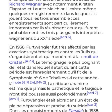
Richard Wagner
avec notamment Kirsten
Flagstad et Lauritz Melchior. Il existe même
quelques enregistrements dans lesquels ils
jouent tous les trois ensemble
: ces
enregistrements sont particulièrement
importants car ils réunissent ceux qui furent
probablement les trois plus grands interprètes
[acd 6]
e
wagnériens du
XX
siècle
.
En 1938, Furtwängler fut très affecté par les
exactions systématiques contre les Juifs qui
s'organisèrent et qui menèrent à la «
nuit de
[R 23]
Cristal
»
. Le témoignage le plus poignant
de l'état dans lequel il était durant cette
période est l'enregistrement qu'il fit de la
o
Symphonie
n
6
de Tchaïkovski cette année-
[note 5]
,
[R 24]
,
[MV 2]
là
. La critique unanime
estime que jamais le pathétique et le tragique
[acd 7]
,
n'ont été poussés aussi profondément
[am 1]
. Furtwängler était alors dans un état de
[car 3]
pleine dépression et proche du suicide
.
Dans les enregistrements de
Parsifal
de 1938,