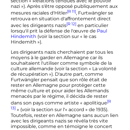
section «
Relations tendues avec le pouvoir
nazi
»). Après s'être opposé publiquement aux
[R 11]
mesures raciales d'Hitler
, Furtwängler se
retrouva en situation d'affrontement direct
[R 12]
avec les dirigeants nazis
en particulier
lorsqu'il prit la défense de l'œuvre de
Paul
Hindemith
(voir la section sur «
le cas
Hindemith
»).
Les dirigeants nazis cherchaient par tous les
moyens à le garder en Allemagne car ils
souhaitaient l'utiliser comme symbole de la
culture allemande (voir la section «
La volonté
de récupération
»). D'autre part, comme
Furtwängler pensait que son rôle était de
rester en Allemagne pour protéger cette
même culture et pour aider les Allemands
menacés par le régime, il décida de rester
[R
dans son pays comme artiste «
apolitique
13]
» (voir la section sur l'«
accord
» de 1935).
Toutefois, rester en Allemagne sans aucun lien
avec les dirigeants nazis se révéla très vite
impossible, comme en témoigne le concert