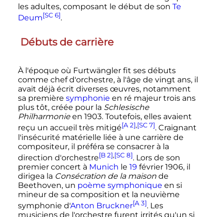
les adultes, composant le début de son
Te
[SC 6]
Deum
.
Débuts de carrière
À l'époque où Furtwängler fit ses débuts
comme chef d'orchestre, à l'âge de vingt ans, il
avait déjà écrit diverses œuvres, notamment
sa première
symphonie
en ré majeur trois ans
plus tôt, créée pour la
Schlesische
Philharmonie
en 1903. Toutefois, elles avaient
[A 2]
,
[SC 7]
reçu un accueil très mitigé
. Craignant
l'insécurité matérielle liée à une carrière de
compositeur, il préféra se consacrer à la
[B 2]
,
[SC 8]
direction d'orchestre
. Lors de son
premier concert à
Munich
le
19
février 1906
, il
dirigea la
Consécration de la maison
de
Beethoven, un
poème symphonique
en si
mineur de sa composition et la neuvième
[A 3]
symphonie d'
Anton Bruckner
. Les
musiciens de l'orchestre furent irrités qu'un si