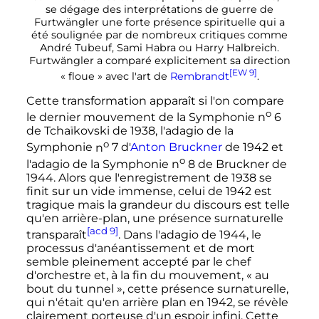
se dégage des interprétations de guerre de
Furtwängler une forte présence spirituelle qui a
été soulignée par de nombreux critiques comme
André Tubeuf, Sami Habra ou Harry Halbreich.
Furtwängler a comparé explicitement sa direction
[EW 9]
«
floue
» avec l'art de
Rembrandt
.
Cette transformation apparaît si l'on compare
o
le dernier mouvement de la Symphonie
n
6
de Tchaïkovski de 1938, l'adagio de la
o
Symphonie
n
7
d'
Anton Bruckner
de 1942 et
o
l'adagio de la Symphonie
n
8
de Bruckner de
1944. Alors que l'enregistrement de 1938 se
finit sur un vide immense, celui de 1942 est
tragique mais la grandeur du discours est telle
qu'en arrière-plan, une présence surnaturelle
[acd 9]
transparaît
. Dans l'adagio de 1944, le
processus d'anéantissement et de mort
semble pleinement accepté par le chef
d'orchestre et, à la fin du mouvement, «
au
bout du tunnel
», cette présence surnaturelle,
qui n'était qu'en arrière plan en 1942, se révèle
clairement porteuse d'un espoir infini. Cette