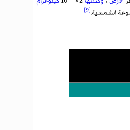
الأرض
،
وكتلتها
2
×
10
كيلوغرام
[9]