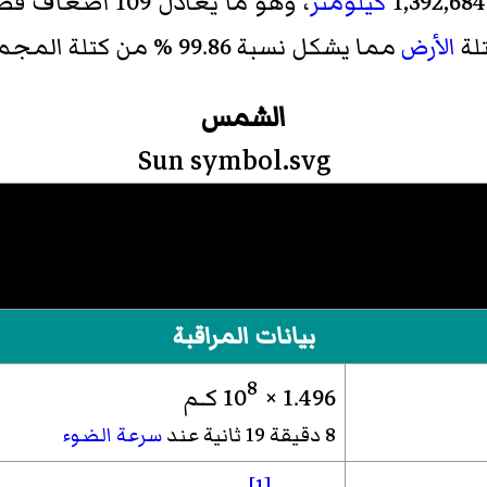
كيلومتر
، وهو ما يعادل 109 أضعاف قطر
الأرض
مما يشكل نسبة 99.86 % من كتلة المجموعة الشمسية.
الشمس
بيانات المراقبة
8
1.496
×
10
كـم
8 دقيقة 19 ثانية عند
سرعة الضوء
[1]